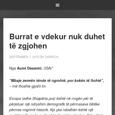
Burrat e vdekur nuk duhet
të zgjohen
SEPTEMBER 7, 2015
BY
DGRECA
Nga
Aurel Dasareti
, USA/*
”Mbaje zemrën tënde të ngrohtë, por kokën të ftohtë”,
– më thoshte gjyshi im.
Evropa (edhe Shqipëria pra) është në rrugën për të
përjetuar një ndryshim demografik të përmasave biblike
përmes migrimit historik. Kjo çka ndodhën është një