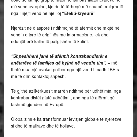
një vend evropian, kjo do të tërheqë më shumë emigrantë
nga i njëjti vend në një lloj
“Efekti-kryeurë”
Njerëzit në diasporë i ndihmojnë të afërmit dhe miqtë në
vendin e tyre të origjinës me informacione, lek dhe
ndonjëherë kalim të paligjshëm të kufirit.
“Shpeshherë janë të afërmit kontrabandistët e
anëtarëve të familjes që hyjnë në vendin tim”,
– më
thotë mua një avokat policor nga një vend i madh i BE-s
me të cilin kontaktoj shpesh.
Të gjithë azilkërkuesit marrën ndihmë për udhëtimin, nga
kontrabandistët gjatë udhëtimit, apo nga të afërmit që
tashmë gjenden në Evropë.
Globalizimi e ka transformuar lëvizjen globale të njerëzve,
si dhe të mallrave dhe të hollave.