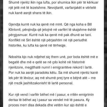
Shumë njerëz ikin nga lufta, por shumica ikin për të kërkuar
një jetë më të lezetshme. Nevojtarët, varfanjakët e vërtetë
nuk kanë asnjë shans të ikin.
Gjendja kurrë nuk ka qenë më mirë. Që nga koha e Bill
Klintonit, përqindja që jetojnë në varfëri të skajshme është
përgjysmuar. Kurrë nuk ka qenë më pak dhunë se tani.
Konflikti në Siri është një përjashtim në një periudhë
historike, ku lufta ka qenë në tërheqje.
Ndoshta kjo nuk ndjehet siç them unë, por bota është më e
begatë dhe më e qetë se në çdo kohë në historinë
njerëzore, megjithatë numri i emigrantëve rekord i lartë.
Por nuk ka asnjë paradoks këtu. Sa më shumë njerëz kanë
lek për të lëvizur, aq më shumë prej tyre e bëjnë atë – me
një rrezik jashtëzakonisht të lartë personal.
Kur një vend i varfër bëhet më i pasur, e rritën emigrimin
derisa të bëhet aq i pasur sa vendet më të pasura. Ky
proces merr disa dekada dhe vetëm kur ajo është e