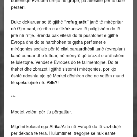
udhëheqë Evropën drejtë në gropë, pa aftësinë për të dalë
përsëri.
Duke deklaruar se të gjithë
“refugjatët”
janë të mirëpritur
në Gjermani, rrjedha e azilkërkuesve të paligjshëm do të
jetë në rritje. Brenda pak vitesh do të pushtohet e gjithë
Evropa dhe do të harxhohen të gjitha përfitimet e
mirëqenies sociale për të cilat paraardhësit tanë (evropian)
kanë punuar dhe luftuar, në mënyrë që brezat e ardhshëm
të lulëzojnë. Vendet e Evropës do të falimentojnë. Do të
thahet dhe zbrazet i gjithë sistemi i mirëqenies, por kjo
është ndoshta ajo që Merkel dëshiron dhe ne vetëm mund
të spekulojmë në:
PSE?
!
***
Mbetet vetëm për t’u përgatitur.
Migrimi kolosal nga Afrika/Azia në Evropë do të vazhdojë
për dekada të tëra. Hulumtimet tregojnë se nuk është