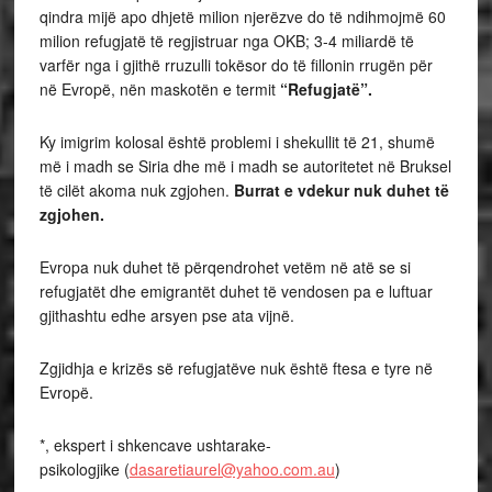
qindra mijë apo dhjetë milion njerëzve do të ndihmojmë 60
milion refugjatë të regjistruar nga OKB; 3-4 miliardë të
varfër nga i gjithë rruzulli tokësor do të fillonin rrugën për
në Evropë, nën maskotën e termit
“Refugjatë”.
Ky imigrim kolosal është problemi i shekullit të 21, shumë
më i madh se Siria dhe më i madh se autoritetet në Bruksel
të cilët akoma nuk zgjohen.
Burrat e vdekur nuk duhet të
zgjohen.
Evropa nuk duhet të përqendrohet vetëm në atë se si
refugjatët dhe emigrantët duhet të vendosen pa e luftuar
gjithashtu edhe arsyen pse ata vijnë.
Zgjidhja e krizës së refugjatëve nuk është ftesa e tyre në
Evropë.
*
, ekspert i shkencave ushtarake-
psikologjike
(
dasaretiaurel@yahoo.com.au
)