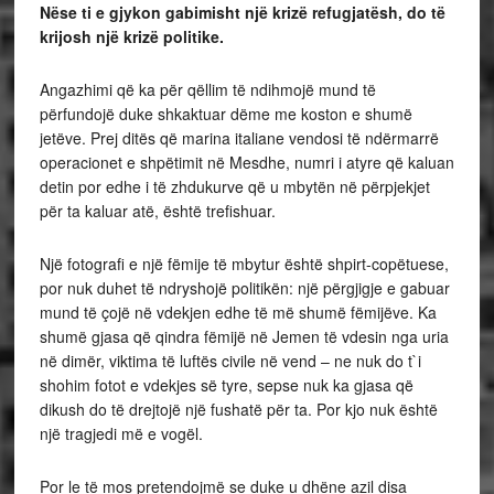
Nëse ti e gjykon gabimisht një krizë refugjatësh, do të
krijosh një krizë politike.
Angazhimi që ka për qëllim të ndihmojë mund të
përfundojë duke shkaktuar dëme me koston e shumë
jetëve. Prej ditës që marina italiane vendosi të ndërmarrë
operacionet e shpëtimit në Mesdhe, numri i atyre që kaluan
detin por edhe i të zhdukurve që u mbytën në përpjekjet
për ta kaluar atë, është trefishuar.
Një fotografi e një fëmije të mbytur është shpirt-copëtuese,
por nuk duhet të ndryshojë politikën: një përgjigje e gabuar
mund të çojë në vdekjen edhe të më shumë fëmijëve. Ka
shumë gjasa që qindra fëmijë në Jemen të vdesin nga uria
në dimër, viktima të luftës civile në vend – ne nuk do t`i
shohim fotot e vdekjes së tyre, sepse nuk ka gjasa që
dikush do të drejtojë një fushatë për ta. Por kjo nuk është
një tragjedi më e vogël.
Por le të mos pretendojmë se duke u dhëne azil disa