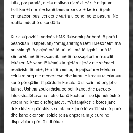
lufta, por paratë, e cila motivon njerëzit për të migruar.
Politikanët me vite kanë besuar se do të ketë më pak
emigracion pasi vendet e varfra u bënë më të pasura. Në
realitet ndodhë e kundërta.
Kur ekuipazhi i marinës HMS Bulwarsk për herë të parë i
peshkuan (i shpëtuan) “refugjatët”nga Deti i Mesdheut, ata
pritshin që të gjejnë më të uriturit, më të ligshtit, më të
sëmurët, më të leckosurit, më të rraskapiturit e rruzullit
tokësor. Në vend të kësaj ata gjetën njerëz me shëndet
relativisht të mirë, të mirë-veshur, të pajisur me telefona
celularë prej më modernëve dhe kartat e kreditit të cilat ata
kanë për qëllim t`i përdorin kur ata të shkelin në brigjet e
Italisë. Ushtria zbuloi diçka që politikanët dhe pseudo-
intelektualët akoma nuk e kanë kuptuar – se kjo nuk është
vetëm një krizë e refugjatëve. “Varfanjakët” e botës janë
duke lëvizur për shkak se ata nuk janë të varfër si më parë
dhe kanë ekonomi solide (disa dhjetëra mijë euro në
dispozicion) për të udhëtuar.