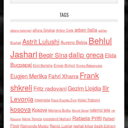
TAGS
arben llalla
alfons Grishaj
Anton Cefa
asllan
albano kolonjari
Behlul
Astrit Lulushi
Aurenc Bebja
Bushati
Jashari
dalip greca
Beqir Sina
Elida
Buçpapaj
Enver Bytyci
Elmi Berisha
Ermira Babamusta
Frank
Eugjen Merlika
Fahri Xharra
shkreli
Ilir
Gezim Llojdia
Fritz radovani
Levonja
Interviste
Kolec Traboini
Keze Kozeta Zylo
kosova
Kosove
nderroi jete
Marjana Bulku
ne
Murat Gecaj
Rafaela Prifti
Rafael
Nene Tereza
Kosove
presidenti Nishani
Floqi
Raimonda Moisiu
Ramiz Lushaj
reshat kripa
Sadik Elshani