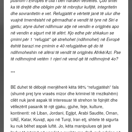
pushtim i Evropës e cila i bën harakiri vetvetes. Çdo shtet
ka të drejtë dhe obligim për të mbrojtur kufijtë, integritetin
dhe sovranitetin e vet. Refugjatët e vërtetë janë të ulur dhe
vuajnë tmerrësisht në gërmadhat e vendit të tyre në Siri e
gjetiu; atyre duhet ndihmuar atje në vendin e origjinës apo
në vendin e sigurt më të afërt. Kjo edhe për shkakun se
çmimi për 1 “refugjat” që strehohet (ndihmohet) në Evropë
është barazi me çmimin e 40 refugjatëve që do të
ndihmoheshin në afërsi të vendit të origjinës Afrikë/Azi. Pse
të ndihmojmë vetëm 1 njeri në vend që të ndihmojmë 4o?
***
BE duhet të dëbojë menjëherë këta 98% “refugjatësh” fals
(shumë prej tyre vrasës mizor dhe kriminel të rrezikshëm)
cilët nuk janë aspak të interesuar të strehon te fqinjët dhe
vëllezërit pasanik të një gjaku, gjuhe, feje, kulture,
kontinenti: në Liban, Jordani, Egjipt, Arabi Saudite, Oman,
UAE, Katar, Kuvajt, apo në Turqi, Iran etj, shtete të sigurta
ku nuk bëhet aspak luftë. Jo, këta manipulues që janë