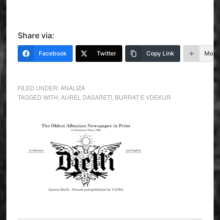
Share via:
Facebook
Twitter
Copy Link
More
FILED UNDER:
ANALIZA
TAGGED WITH:
AUREL DASARETI
,
BURRAT E VDEKUR