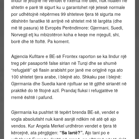
lindur të jetojnë në vendet e nxehta me diell, nuk ndalen në
shtetin e parë të sigurt ku u garantohet një jetesë normale
por udhëtojnë nëpërmes 99 shteteve tjera të sigurta me
dëshirën fanatike të arrijnë në shtetet më të largëta (dhe
më të pasura) të Evropës Perëndimore: Gjermani, Suedi,
Norvegji etj ku mbizotëron koha e keqe me mjegull, shi,
borë dhe të ftoftë. Pa koment.
Agjencia Kufitare e BE-së Frontex raporton se ka lindur një
treg për pasaportë false sirian në Turqi dhe se shumë
“refugjatë” që flasin arabisht por janë me origjinë nga ato
100 shtetet tjera arabe, i blejnë ato. Shkaku pse i blejnë:
Gjermania dhe Suedia kanë njoftuar se të gjithë sirianët në
praktikë do të fitojnë azil. Prandaj fluksi i refugjatëve të
rremë është i pafund.
Gjermania ka pushtet të tepërt brenda BE-së, vendet e
vogla absolutisht nuk kanë asnjë ndikim në atë që ajo
vendos. Kur Angela Merkel urdhëron vendet e tjera të
kërcejnë, ata përgjigjen:
“Sa lartë?”.
Ajo tani po e