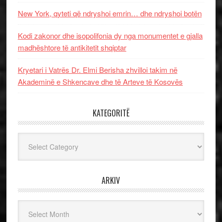
New York, qyteti që ndryshoi emrin… dhe ndryshoi botën
Kodi zakonor dhe isopolifonia dy nga monumentet e gjalla
madhështore të antikitetit shqiptar
Kryetari i Vatrës Dr. Elmi Berisha zhvilloi takim në
Akademinë e Shkencave dhe të Arteve të Kosovës
KATEGORITË
Kategoritë
ARKIV
Arkiv