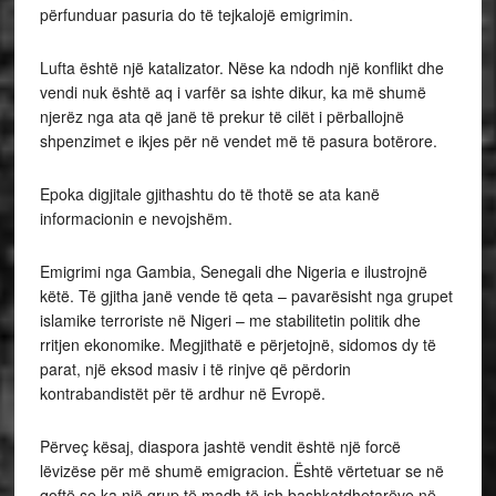
përfunduar pasuria do të tejkalojë emigrimin.
Lufta është një katalizator. Nëse ka ndodh një konflikt dhe
vendi nuk është aq i varfër sa ishte dikur, ka më shumë
njerëz nga ata që janë të prekur të cilët i përballojnë
shpenzimet e ikjes për në vendet më të pasura botërore.
Epoka digjitale gjithashtu do të thotë se ata kanë
informacionin e nevojshëm.
Emigrimi nga Gambia, Senegali dhe Nigeria e ilustrojnë
këtë. Të gjitha janë vende të qeta – pavarësisht nga grupet
islamike terroriste në Nigeri – me stabilitetin politik dhe
rritjen ekonomike. Megjithatë e përjetojnë, sidomos dy të
parat, një eksod masiv i të rinjve që përdorin
kontrabandistët për të ardhur në Evropë.
Përveç kësaj, diaspora jashtë vendit është një forcë
lëvizëse për më shumë emigracion. Është vërtetuar se në
qoftë se ka një grup të madh të ish bashkatdhetarëve në