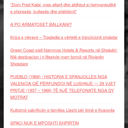
“Dom Fred Kalaj, mes altarit dhe atdheut si hermeneutikë
e shpresës, kujtesës dhe shërbimit”
A PO ARMATOSET BALLKANI?
Kriza e vlerave – Tragjedia e vërtetë e tranzicionit shqiptar
Green Coast sjell Nammos Hotels & Resorts në Shqipëri:
Një destinacion i ri lifestyle merr formë në Rivierën
Shqiptare
PUEBLO (1966) / HISTORIA E SPANJOLLES NGA
VALENCIA QË PËRFUNDOI NË LUSHNJE — 29 VJET
PRITJE (1937 – 1966) TË NJË TELEFONATE NGA DY
MOTRAT
Kujtojmë sakrificën e familjes Lleshi për lirinë e Kosovës
SPAÇI NUK E MPOSHTI SHPIRTIN