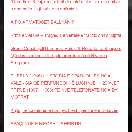
“Dom Fred Kalaj, mes altarit dhe atdheut si hermeneutikë
e shpresës, kujtesës dhe shërbimit”
A PO ARMATOSET BALLKANI?
Kriza e vlerave – Tragjedia e vërtetë e tranzicionit shqiptar
Green Coast sjell Nammos Hotels & Resorts në Shqipëri:
Një destinacion i ri lifestyle merr formë në Rivierën
Shqiptare
PUEBLO (1966) / HISTORIA E SPANJOLLES NGA
VALENCIA QË PËRFUNDOI NË LUSHNJE — 29 VJET
PRITJE (1937 – 1966) TË NJË TELEFONATE NGA DY
MOTRAT
Kujtojmë sakrificën e familjes Lleshi për lirinë e Kosovës
SPAÇI NUK E MPOSHTI SHPIRTIN