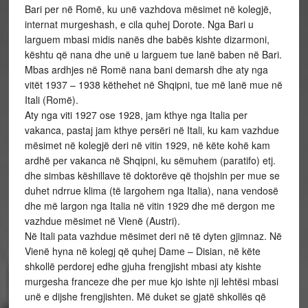
Bari per në Romë, ku unë vazhdova mësimet në kolegjë,
internat murgeshash, e cila quhej Dorote. Nga Bari u
larguem mbasi midis nanës dhe babës kishte dizarmoni,
kështu që nana dhe unë u larguem tue lanë baben në Bari.
Mbas ardhjes në Romë nana bani demarsh dhe aty nga
vitët 1937 – 1938 këthehet në Shqipni, tue më lanë mue në
Itali (Romë).
Aty nga viti 1927 ose 1928, jam kthye nga Italia per
vakanca, pastaj jam kthye persëri në Itali, ku kam vazhdue
mësimet në kolegjë deri në vitin 1929, në këte kohë kam
ardhë per vakanca në Shqipni, ku sëmuhem (paratifo) etj.
dhe simbas këshillave të doktorëve që thojshin per mue se
duhet ndrrue klima (të largohem nga Italia), nana vendosë
dhe më largon nga Italia në vitin 1929 dhe më dergon me
vazhdue mësimet në Vienë (Austri).
Në Itali pata vazhdue mësimet deri në të dyten gjimnaz. Në
Vienë hyna në kolegj që quhej Dame – Disian, në këte
shkollë perdorej edhe gjuha frengjisht mbasi aty kishte
murgesha franceze dhe per mue kjo ishte nji lehtësi mbasi
unë e dijshe frengjishten. Më duket se gjatë shkollës që