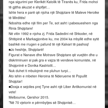
nga sigurimi per Klerikët Katolik të Tiranës ku, Frida mohoi
të gjitha akuzat e shpifjet…
Ishte hera e parë që njoha një Shqiptare të Maleve Heroike
të Mirditës!
Ndoshta edhe një film per Te, sot asht i pabesueshem nga
Rinia Shqiptare!
Në vitin 1992 e njoha zj. Frida Sadedini në Shkoder, në
Shtëpinë e Markagjonëve ku, me 2004 ka mbyllë edhe sytë
bashkë me rrugen e pafund të një Kalvari të pashoq!
■Jo heshtje, Shqiptarë!
Figurat e Nanave dhe Motrave Shqiptare që vuejtën dhe u
diskriminuen si pak gra e vajza të vendeve komuniste, në
Shqipninë e Donika Kastriotit…
Nuk duhet ti mbulojmë me pluhun turpi…
Ato ishin e mbeten Heroina të Nderueme të Popullit
Shqiptar!
■Dosja e sejciles prej Tyne asht një Liber Antikomunist në
vete!
Melbourne, Qershor 2015.
*Në 70 vjetorin e përmbytjes së Shqipnisë…