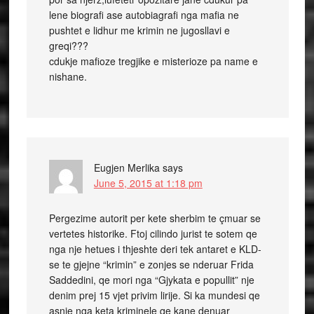
lene biografi ase autobiagrafi nga mafia ne
pushtet e lidhur me krimin ne jugosllavi e
greqi???
cdukje mafioze tregjike e misterioze pa name e
nishane.
Eugjen Merlika
says
June 5, 2015 at 1:18 pm
Pergezime autorit per kete sherbim te çmuar se
vertetes historike. Ftoj cilindo jurist te sotem qe
nga nje hetues i thjeshte deri tek antaret e KLD-
se te gjejne “krimin” e zonjes se nderuar Frida
Saddedini, qe mori nga “Gjykata e popullit” nje
denim prej 15 vjet privim lirije. Si ka mundesi qe
asnje nga keta kriminele qe kane denuar