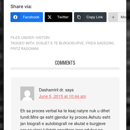
Share via:
Facebook
Twitter
Copy Link
More
FILED UNDER:
HISTORI
TAGGED WITH:
DOSJET E TE BURGOSURVE
,
FRIDA SADEDINI
,
FRITZ RADOVANI
COMMENTS
Dashamirii dr.
says
June 5, 2015 at 10:44 am
Eh sa proces verbal ka te ksaj natyre nuk u dihet
fundi.Mire qe esht gjendur ky proces.Ashutu esht
jan biografi e autobiografi ne skutat e burgjeve
por sa njerz,lufetetr opozitare jane cdukur pa