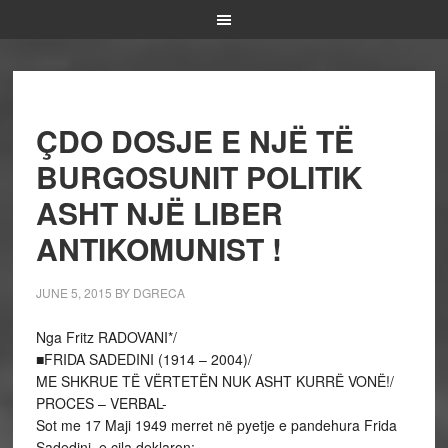
ÇDO DOSJE E NJË TË
BURGOSUNIT POLITIK
ASHT NJË LIBER
ANTIKOMUNIST !
JUNE 5, 2015
BY
DGRECA
Nga Fritz RADOVANI*/
■FRIDA SADEDINI (1914 – 2004)/
ME SHKRUE TË VËRTETËN NUK ASHT KURRË VONË!/
PROCES – VERBAL-
Sot me 17 Maji 1949 merret në pyetje e pandehura Frida
Sadedini, e cila deklaron: