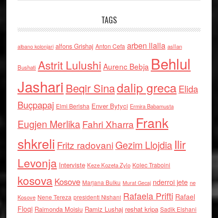
TAGS
arben llalla
alfons Grishaj
Anton Cefa
asllan
albano kolonjari
Behlul
Astrit Lulushi
Aurenc Bebja
Bushati
Jashari
dalip greca
Beqir Sina
Elida
Buçpapaj
Enver Bytyci
Elmi Berisha
Ermira Babamusta
Frank
Eugjen Merlika
Fahri Xharra
shkreli
Ilir
Gezim Llojdia
Fritz radovani
Levonja
Interviste
Kolec Traboini
Keze Kozeta Zylo
kosova
Kosove
nderroi jete
Marjana Bulku
ne
Murat Gecaj
Rafaela Prifti
Rafael
Nene Tereza
Kosove
presidenti Nishani
Floqi
Raimonda Moisiu
Ramiz Lushaj
reshat kripa
Sadik Elshani