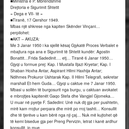
■Ministria e P. Mbrendshme
Drejtoria e Sigurimit Shtetit
= Dega e VII- të =
■Tiranë, 17 Qershor 1949.
Mbas një shkrese nga kapiten Skënder Vinçani…
perpilohet:
■AKT – AKUZA:
Me 3 Janar 1950 i ka sjellë kësaj Gjykatë Proces Verbalet e
mbajtura nga ana e Sigurimit të Shtetit kundër: Agostin
Bonattit…Frida Sadedinit…. etj… Tiranë 6 Janar 1950…
Gjyqi u formue prej: Kap. I Mustafa Iljazi Kryetar; Kap. I
Shaban Hoxha Antar, Aspirant Hilmi Haxhija Antar;
Ndihmes Prokuror Ushtarak Kap. II Hilmi Telegrafi, sekretar
marshall Et-hem Guda… Gjyqi u caktue me 7 Janar 1950.
Mbasi u sollën të burgosurit nga burgu, u caktuan avokatet
e mbrojtjes kapitenët Gaqo Stefa dhe Vangjel Gjomeka…
U muar në pyetje F. Sadedini: Unë nuk dij gja per pushtetin,
mirë kam rrojtur perpara dhe mirë po rroj tashti… Konsullit
dhe të tjerëve u kam bërë nga nji çaj… Nuk më kujtohet që
të kemi bisedue gja per Preng Pervizin, letrat i kanë ardhur
konsullit, jo mue.