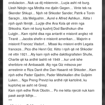
ondulacion…Nuk ua dij mbiemnin…Luçia asht në burg.
Llesh Ndojin nga Mirdita me djalin Gegen… Vinte tek na
Skender Shkupi… Njoh në Shkoder Sander, Patrik e Tonin
Saraçin…Ida Melgushin…Aurel e Alfred Ashikun…Këta i
njoh qysh fëmijë…Luçije dhe Ana Kola që vinin nga
Shkodra. Kam në burg kushrij Dod Bardhokun dhe
Luigjin…Kam njohë disa nga antarët e misionit anglez në
Tiranë …Jacobs shefin e misionit amerikan… Majorin e
misionit Francez Visdorf… Mbasi iku misioni erdhi Legata
franceze…Pico dhe Henri Giz. Këto i njoh që në Shkoder
në vitin 1921…Aty kam njoh edhe daktilografisten Shufie,
Chartie që ka ardhë tashti në 1949 …kur unë ishe
sherbtore në Ambasadë. Aty nga Giz mësova per
arrestimin e Riza Danit dhe Dan Hasanit në Shkoder…Kam
njoh edhe Pader Gjadrin, Pader Mëshkallen dhe Guljelm
Luken… Nga Preng Previzi ka ardhë një kartolinë, ku
kuptohej se asht në Greqi.
Kam njoh edhe Rrok Obotin… Po me këta njerzë nuk kam
pasë asnjë lidhje…
***