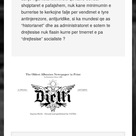
shqiptaret e pafajshem, nuk kane minimumin e
burrerise te kerkojne falje per vendimet e tyre
antinjerezore, antijuridike, si ka mundesi qe as
“historianet” dhe as administratoret e sotem te
drejtesise nuk flasin kurre per tmerret e pa
“drejtesise” socialiste ?