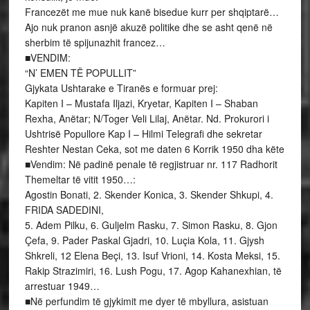
Francezët me mue nuk kanë bisedue kurr per shqiptarë…
Ajo nuk pranon asnjë akuzë politike dhe se asht qenë në
sherbim të spijunazhit francez…
■VENDIM:
“N’ EMEN TË POPULLIT”
Gjykata Ushtarake e Tiranës e formuar prej:
Kapiten I – Mustafa Iljazi, Kryetar, Kapiten I – Shaban
Rexha, Anëtar; N/Toger Veli Lilaj, Anëtar. Nd. Prokurori i
Ushtrisë Popullore Kap I – Hilmi Telegrafi dhe sekretar
Reshter Nestan Ceka, sot me daten 6 Korrik 1950 dha këte
■Vendim: Në padinë penale të regjistruar nr. 117 Radhorit
Themeltar të vitit 1950…:
Agostin Bonati, 2. Skender Konica, 3. Skender Shkupi, 4.
FRIDA SADEDINI,
5. Adem Pilku, 6. Guljelm Rasku, 7. Simon Rasku, 8. Gjon
Çefa, 9. Pader Paskal Gjadri, 10. Luçia Kola, 11. Gjysh
Shkreli, 12 Elena Beçi, 13. Isuf Vrioni, 14. Kosta Meksi, 15.
Rakip Strazimiri, 16. Lush Pogu, 17. Agop Kahanexhian, të
arrestuar 1949…
■Në perfundim të gjykimit me dyer të mbyllura, asistuan