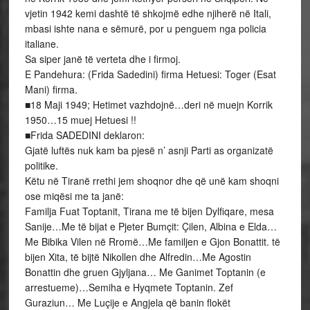
vjetin 1942 kemi dashtë të shkojmë edhe njiherë në Itali,
mbasi ishte nana e sëmurë, por u penguem nga policia
italiane.
Sa siper janë të verteta dhe i firmoj.
E Pandehura: (Frida Sadedini) firma Hetuesi: Toger (Esat
Mani) firma.
■18 Maji 1949; Hetimet vazhdojnë…deri në muejn Korrik
1950…15 muej Hetuesi !!
■Frida SADEDINI deklaron:
Gjatë luftës nuk kam ba pjesë n’ asnji Parti as organizatë
politike.
Këtu në Tiranë rrethi jem shoqnor dhe që unë kam shoqni
ose miqësi me ta janë:
Familja Fuat Toptanit, Tirana me të bijen Dylfiqare, mesa
Sanije…Me të bijat e Pjeter Bumçit: Çilen, Albina e Elda…
Me Bibika Vilen në Rromë…Me familjen e Gjon Bonattit. të
bijen Xita, të bijtë Nikollen dhe Alfredin…Me Agostin
Bonattin dhe gruen Gjyljana… Me Ganimet Toptanin (e
arrestueme)…Semiha e Hyqmete Toptanin. Zef
Guraziun… Me Luçije e Angjela që banin flokët