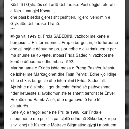
Këshilli i Gjykatës së Lartë Ushtarake: Pasi dëgjoi referatin
e Kap. I Vangjel Kocanit,
dhe pasi bisedoi gjerësisht çështjen, ligjëroi vendimin e
Gjykatës Ushtarake Tiranë.
***
■Nga viti 1949 zj. Frida SADEDINI, vazhdoi me kenë e
burgosun…E interrnueme…Prap e burgosun, e torturueme
dhe gjithnjë e dënueme po, por edhe e diskriminueme per
ma shumë se 45 vjetë, mbasi Frida Sadedini vazhdoi me
kenë e dëbueme edhe mbas 1992.
Martha, ama e Fridës ishte mesa e Preng Pashës, kështu
që lidhej me Markagjonët dhe Fisin Pervizi. Edhe kjo lidhje
ishte shkak burgosje dhe interrnimi i Frida Sadedinit.
Ajo ishte një simbol i qendrueshmënisë së pathyeshme
nder hetuesitë sllavokomuniste të shtetit terrorist të Enver
Hoxhës dhe Ramiz Alisë, dhe organeve të tyne të
diktaturës.
Këte Ajo e tregoi edhe në Prill të 1968, kur Frida e
shoqnueme me polici u pat sjellë edhe në Shkoder, kur po
zhvillohej në Kishen e Motrave Stigmatine gjyqi i montuem