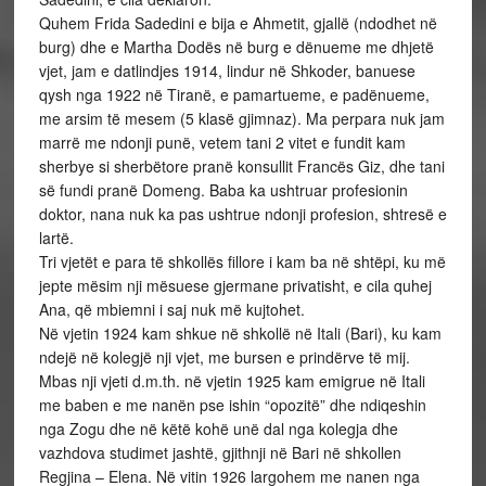
Quhem Frida Sadedini e bija e Ahmetit, gjallë (ndodhet në
burg) dhe e Martha Dodës në burg e dënueme me dhjetë
vjet, jam e datlindjes 1914, lindur në Shkoder, banuese
qysh nga 1922 në Tiranë, e pamartueme, e padënueme,
me arsim të mesem (5 klasë gjimnaz). Ma perpara nuk jam
marrë me ndonji punë, vetem tani 2 vitet e fundit kam
sherbye si sherbëtore pranë konsullit Francës Giz, dhe tani
së fundi pranë Domeng. Baba ka ushtruar profesionin
doktor, nana nuk ka pas ushtrue ndonji profesion, shtresë e
lartë.
Tri vjetët e para të shkollës fillore i kam ba në shtëpi, ku më
jepte mësim nji mësuese gjermane privatisht, e cila quhej
Ana, që mbiemni i saj nuk më kujtohet.
Në vjetin 1924 kam shkue në shkollë në Itali (Bari), ku kam
ndejë në kolegjë nji vjet, me bursen e prindërve të mij.
Mbas nji vjeti d.m.th. në vjetin 1925 kam emigrue në Itali
me baben e me nanën pse ishin “opozitë” dhe ndiqeshin
nga Zogu dhe në këtë kohë unë dal nga kolegja dhe
vazhdova studimet jashtë, gjithnji në Bari në shkollen
Regjina – Elena. Në vitin 1926 largohem me nanen nga