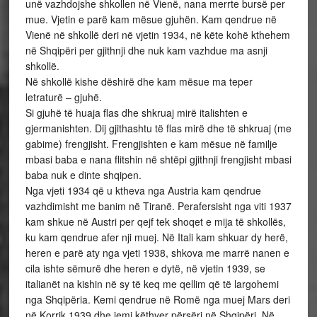
unë vazhdojshe shkollen në Vienë, nana merrte bursë per
mue. Vjetin e parë kam mësue gjuhën. Kam qendrue në
Vienë në shkollë deri në vjetin 1934, në këte kohë kthehem
në Shqipëri per gjithnji dhe nuk kam vazhdue ma asnji
shkollë.
Në shkollë kishe dëshirë dhe kam mësue ma teper
letraturë – gjuhë.
Si gjuhë të huaja flas dhe shkruaj mirë italishten e
gjermanishten. Dij gjithashtu të flas mirë dhe të shkruaj (me
gabime) frengjisht. Frengjishten e kam mësue në familje
mbasi baba e nana flitshin në shtëpi gjithnji frengjisht mbasi
baba nuk e dinte shqipen.
Nga vjeti 1934 që u ktheva nga Austria kam qendrue
vazhdimisht me banim në Tiranë. Perafersisht nga viti 1937
kam shkue në Austri per qejf tek shoqet e mija të shkollës,
ku kam qendrue afer nji muej. Në Itali kam shkuar dy herë,
heren e parë aty nga vjeti 1938, shkova me marrë nanen e
cila ishte sëmurë dhe heren e dytë, në vjetin 1939, se
italianët na kishin në sy të keq me qellim që të largohemi
nga Shqipëria. Kemi qendrue në Romë nga muej Mars deri
në Korrik 1939 dhe jemi këthyer përsëri në Shqipëri. Në