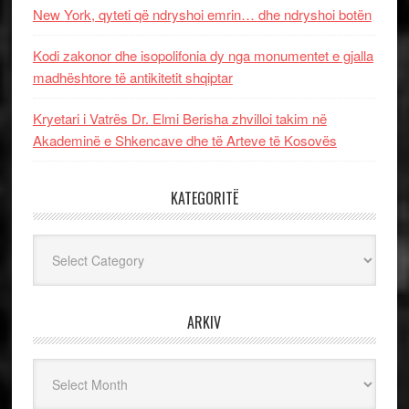
New York, qyteti që ndryshoi emrin… dhe ndryshoi botën
Kodi zakonor dhe isopolifonia dy nga monumentet e gjalla
madhështore të antikitetit shqiptar
Kryetari i Vatrës Dr. Elmi Berisha zhvilloi takim në
Akademinë e Shkencave dhe të Arteve të Kosovës
KATEGORITË
Kategoritë
ARKIV
Arkiv