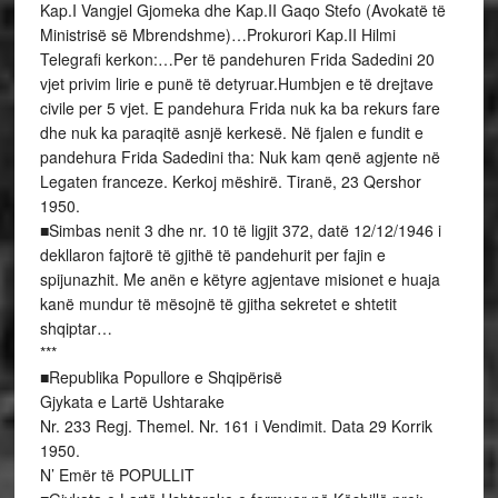
Kap.I Vangjel Gjomeka dhe Kap.II Gaqo Stefo (Avokatë të
Ministrisë së Mbrendshme)…Prokurori Kap.II Hilmi
Telegrafi kerkon:…Per të pandehuren Frida Sadedini 20
vjet privim lirie e punë të detyruar.Humbjen e të drejtave
civile per 5 vjet. E pandehura Frida nuk ka ba rekurs fare
dhe nuk ka paraqitë asnjë kerkesë. Në fjalen e fundit e
pandehura Frida Sadedini tha: Nuk kam qenë agjente në
Legaten franceze. Kerkoj mëshirë. Tiranë, 23 Qershor
1950.
■Simbas nenit 3 dhe nr. 10 të ligjit 372, datë 12/12/1946 i
dekllaron fajtorë të gjithë të pandehurit per fajin e
spijunazhit. Me anën e këtyre agjentave misionet e huaja
kanë mundur të mësojnë të gjitha sekretet e shtetit
shqiptar…
***
■Republika Popullore e Shqipërisë
Gjykata e Lartë Ushtarake
Nr. 233 Regj. Themel. Nr. 161 i Vendimit. Data 29 Korrik
1950.
N’ Emër të POPULLIT