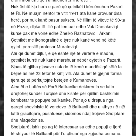
Nuk është kjo hera e parë që çetnikët i kërcënohen Pazarit
të Ri. Në muajin nëntor të vitit 1941 ata kanë provuar disa
herë, por nuk kanë pasur sukses. Në fillim të viteve të 90-ta
në Pazar, diçka të tillë pat tentuar edhe Vuk Drashkoviqi
kurse pak më vonë edhe Zhelko Raznatoviq –Arkani.
Çetnikët me ikonografinë e tyre nuk kanë vend në këtë
qytet, porositë profesor Muratoviqi.
Atë që duhet dijtur, e që është një të vërtetë e madhe,
çetnikët kurrë nuk kanë marshuar nëpër qytetin e Pazarit.
Sipas të gjitha gjasave nuk do të kenë mundësi që këtë ta
bëjnë as më 23 tetor të këtij viti. Ata duhet të gjejnë forma
tjera që të përkujtojnë betejën e Kumanovës.
Aleatët e Luftës së Parë Ballkanike deklaronin se lufta
drejtohej kundër Turqisë dhe kishte për qëllim bashkimin
kombëtar të popujve ballkanikë. Por ajo u drejtua nga
qarqet shoviniste të vendeve të Ballkanit dhe u kthye në një
luftë grabitqare, pushtuese, sidomos ndaj trojeve Shqiptare
dhe Maqedonisë.
Shqiptarët ishin po aq të interesuar sa edhe popujt e tjerë
të shtypur të Ballkanit për t’u çliruar nga zgjedha osmane.