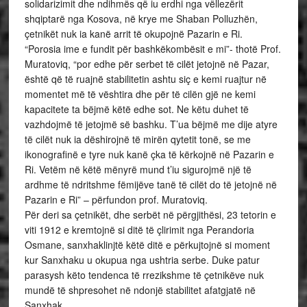
solidarizimit dhe ndihmës që iu erdhi nga vëllezërit
shqiptarë nga Kosova, në krye me Shaban Polluzhën,
çetnikët nuk ia kanë arrit të okupojnë Pazarin e Ri.
“Porosia ime e fundit për bashkëkombësit e mi”- thotë Prof.
Muratoviq, “por edhe për serbet të cilët jetojnë në Pazar,
është që të ruajnë stabilitetin ashtu siç e kemi ruajtur në
momentet më të vështira dhe për të cilën gjë ne kemi
kapacitete ta bëjmë këtë edhe sot. Ne këtu duhet të
vazhdojmë të jetojmë së bashku. T’ua bëjmë me dije atyre
të cilët nuk ia dëshirojnë të mirën qytetit tonë, se me
ikonografinë e tyre nuk kanë çka të kërkojnë në Pazarin e
Ri. Vetëm në këtë mënyrë mund t’iu sigurojmë një të
ardhme të ndritshme fëmijëve tanë të cilët do të jetojnë në
Pazarin e Ri” – përfundon prof. Muratoviq.
Për deri sa çetnikët, dhe serbët në përgjithësi, 23 tetorin e
viti 1912 e kremtojnë si ditë të çlirimit nga Perandoria
Osmane, sanxhaklinjtë këtë ditë e përkujtojnë si moment
kur Sanxhaku u okupua nga ushtria serbe. Duke patur
parasysh këto tendenca të rrezikshme të çetnikëve nuk
mundë të shpresohet në ndonjë stabilitet afatgjatë në
Sanxhak.