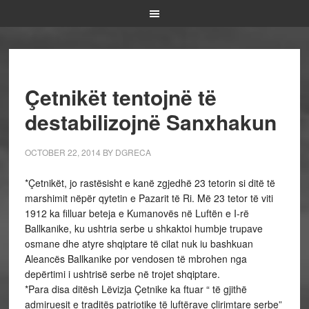
Çetnikët tentojnë të
destabilizojnë Sanxhakun
OCTOBER 22, 2014
BY
DGRECA
*Çetnikët, jo rastësisht e kanë zgjedhë 23 tetorin si ditë të
marshimit nëpër qytetin e Pazarit të Ri. Më 23 tetor të viti
1912 ka filluar beteja e Kumanovës në Luftën e I-rë
Ballkanike, ku ushtria serbe u shkaktoi humbje trupave
osmane dhe atyre shqiptare të cilat nuk iu bashkuan
Aleancës Ballkanike por vendosen të mbrohen nga
depërtimi i ushtrisë serbe në trojet shqiptare.
*Para disa ditësh Lëvizja Çetnike ka ftuar “ të gjithë
admiruesit e traditës patriotike të luftërave çlirimtare serbe”