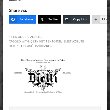
Share via:
Facebook
Twitter
Copy Link
More
FILED UNDER:
ANALIZA
TAGGED WITH:
ÇETNIKËT TENTOJNË
,
ISMET AZIZI
,
TË
DESTABILIZOJNË SANXHAKUN