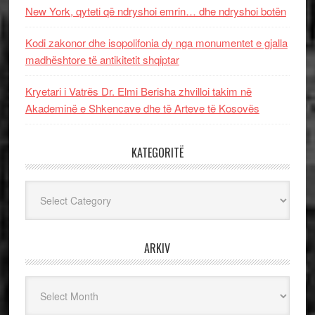
New York, qyteti që ndryshoi emrin… dhe ndryshoi botën
Kodi zakonor dhe isopolifonia dy nga monumentet e gjalla
madhështore të antikitetit shqiptar
Kryetari i Vatrës Dr. Elmi Berisha zhvilloi takim në
Akademinë e Shkencave dhe të Arteve të Kosovës
KATEGORITË
Kategoritë
ARKIV
Arkiv