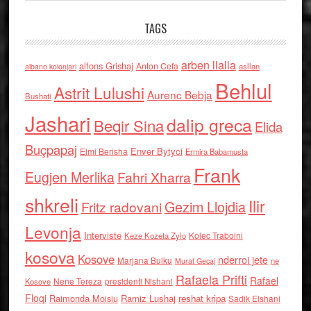
TAGS
arben llalla
alfons Grishaj
Anton Cefa
asllan
albano kolonjari
Behlul
Astrit Lulushi
Aurenc Bebja
Bushati
Jashari
dalip greca
Beqir Sina
Elida
Buçpapaj
Enver Bytyci
Elmi Berisha
Ermira Babamusta
Frank
Eugjen Merlika
Fahri Xharra
shkreli
Ilir
Gezim Llojdia
Fritz radovani
Levonja
Interviste
Kolec Traboini
Keze Kozeta Zylo
kosova
Kosove
nderroi jete
Marjana Bulku
ne
Murat Gecaj
Rafaela Prifti
Rafael
Nene Tereza
Kosove
presidenti Nishani
Floqi
Raimonda Moisiu
Ramiz Lushaj
reshat kripa
Sadik Elshani