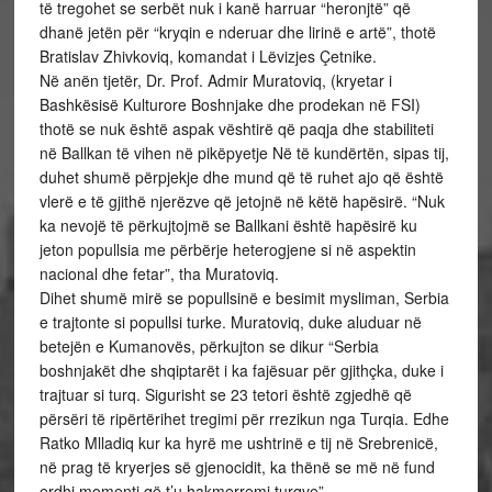
të tregohet se serbët nuk i kanë harruar “heronjtë” që
dhanë jetën për “kryqin e nderuar dhe lirinë e artë”, thotë
Bratislav Zhivkoviq, komandat i Lëvizjes Çetnike.
Në anën tjetër, Dr. Prof. Admir Muratoviq, (kryetar i
Bashkësisë Kulturore Boshnjake dhe prodekan në FSI)
thotë se nuk është aspak vështirë që paqja dhe stabiliteti
në Ballkan të vihen në pikëpyetje Në të kundërtën, sipas tij,
duhet shumë përpjekje dhe mund që të ruhet ajo që është
vlerë e të gjithë njerëzve që jetojnë në këtë hapësirë. “Nuk
ka nevojë të përkujtojmë se Ballkani është hapësirë ku
jeton popullsia me përbërje heterogjene si në aspektin
nacional dhe fetar”, tha Muratoviq.
Dihet shumë mirë se popullsinë e besimit mysliman, Serbia
e trajtonte si popullsi turke. Muratoviq, duke aluduar në
betejën e Kumanovës, përkujton se dikur “Serbia
boshnjakët dhe shqiptarët i ka fajësuar për gjithçka, duke i
trajtuar si turq. Sigurisht se 23 tetori është zgjedhë që
përsëri të ripërtërihet tregimi për rrezikun nga Turqia. Edhe
Ratko Mlladiq kur ka hyrë me ushtrinë e tij në Srebrenicë,
në prag të kryerjes së gjenocidit, ka thënë se më në fund
erdhi momenti që t’u hakmerremi turqve”.