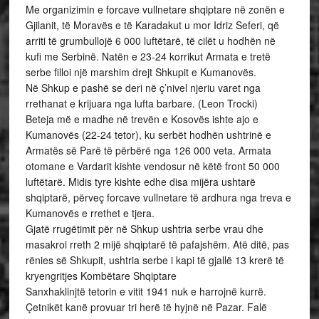
Me organizimin e forcave vullnetare shqiptare në zonën e
Gjilanit, të Moravës e të Karadakut u mor Idriz Seferi, që
arriti të grumbullojë 6 000 luftëtarë, të cilët u hodhën në
kufi me Serbinë. Natën e 23-24 korrikut Armata e tretë
serbe filloi një marshim drejt Shkupit e Kumanovës.
Në Shkup e pashë se deri në ç’nivel njeriu varet nga
rrethanat e krijuara nga lufta barbare. (Leon Trocki)
Beteja më e madhe në trevën e Kosovës ishte ajo e
Kumanovës (22-24 tetor), ku serbët hodhën ushtrinë e
Armatës së Parë të përbërë nga 126 000 veta. Armata
otomane e Vardarit kishte vendosur në këtë front 50 000
luftëtarë. Midis tyre kishte edhe disa mijëra ushtarë
shqiptarë, përveç forcave vullnetare të ardhura nga treva e
Kumanovës e rrethet e tjera.
Gjatë rrugëtimit për në Shkup ushtria serbe vrau dhe
masakroi rreth 2 mijë shqiptarë të pafajshëm. Atë ditë, pas
rënies së Shkupit, ushtria serbe i kapi të gjallë 13 krerë të
kryengritjes Kombëtare Shqiptare
Sanxhaklinjtë tetorin e vitit 1941 nuk e harrojnë kurrë.
Çetnikët kanë provuar tri herë të hyjnë në Pazar. Falë