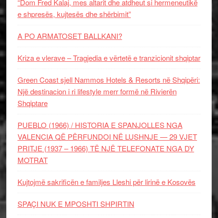
“Dom Fred Kalaj, mes altarit dhe atdheut si hermeneutikë
e shpresës, kujtesës dhe shërbimit”
A PO ARMATOSET BALLKANI?
Kriza e vlerave – Tragjedia e vërtetë e tranzicionit shqiptar
Green Coast sjell Nammos Hotels & Resorts në Shqipëri:
Një destinacion i ri lifestyle merr formë në Rivierën
Shqiptare
PUEBLO (1966) / HISTORIA E SPANJOLLES NGA
VALENCIA QË PËRFUNDOI NË LUSHNJE — 29 VJET
PRITJE (1937 – 1966) TË NJË TELEFONATE NGA DY
MOTRAT
Kujtojmë sakrificën e familjes Lleshi për lirinë e Kosovës
SPAÇI NUK E MPOSHTI SHPIRTIN