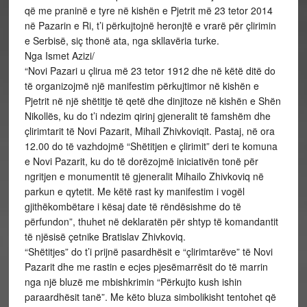
që me praninë e tyre në kishën e Pjetrit më 23 tetor 2014
në Pazarin e Ri, t’i përkujtojnë heronjtë e vrarë për çlirimin
e Serbisë, siç thonë ata, nga skllavëria turke.
Nga Ismet Azizi/
“Novi Pazari u çlirua më 23 tetor 1912 dhe në këtë ditë do
të organizojmë një manifestim përkujtimor në kishën e
Pjetrit në një shëtitje të qetë dhe dinjitoze në kishën e Shën
Nikollës, ku do t’i ndezim qirinj gjeneralit të famshëm dhe
çlirimtarit të Novi Pazarit, Mihail Zhivkoviqit. Pastaj, në ora
12.00 do të vazhdojmë “Shëtitjen e çlirimit” deri te komuna
e Novi Pazarit, ku do të dorëzojmë iniciativën tonë për
ngritjen e monumentit të gjeneralit Mihailo Zhivkoviq në
parkun e qytetit. Me këtë rast ky manifestim i vogël
gjithëkombëtare i kësaj date të rëndësishme do të
përfundon”, thuhet në deklaratën për shtyp të komandantit
të njësisë çetnike Bratislav Zhivkoviq.
“Shëtitjes” do t’i prijnë pasardhësit e “çlirimtarëve” të Novi
Pazarit dhe me rastin e ecjes pjesëmarrësit do të marrin
nga një bluzë me mbishkrimin “Përkujto kush ishin
paraardhësit tanë”. Me këto bluza simbolikisht tentohet që