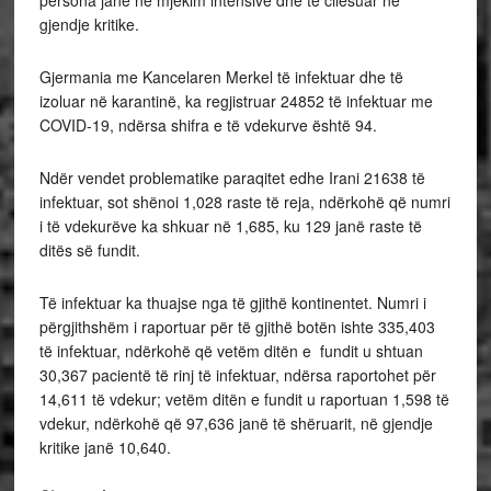
persona janë në mjekim intensive dhe të cilësuar në
gjendje kritike.
Gjermania me Kancelaren Merkel të infektuar dhe të
izoluar në karantinë, ka regjistruar 24852 të infektuar me
COVID-19, ndërsa shifra e të vdekurve është 94.
Ndër vendet problematike paraqitet edhe Irani 21638 të
infektuar, sot shënoi 1,028 raste të reja, ndërkohë që numri
i të vdekurëve ka shkuar në 1,685, ku 129 janë raste të
ditës së fundit.
Të infektuar ka thuajse nga të gjithë kontinentet. Numri i
përgjithshëm i raportuar për të gjithë botën ishte 335,403
të infektuar, ndërkohë që vetëm ditën e fundit u shtuan
30,367 pacientë të rinj të infektuar, ndërsa raportohet për
14,611 të vdekur; vetëm ditën e fundit u raportuan 1,598 të
vdekur, ndërkohë që 97,636 janë të shëruarit, në gjendje
kritike janë 10,640.