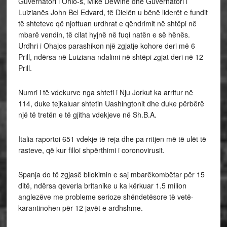
Guvernatori i Ohio-s, Mike DeWine dhe Guvernatori i
Luizianës John Bel Edvard, të Dielën u bënë liderët e fundit
të shteteve që njoftuan urdhrat e qëndrimit në shtëpi në
mbarë vendin, të cilat hyjnë në fuqi natën e së hënës.
Urdhri i Ohajos parashikon një zgjatje kohore deri më 6
Prill, ndërsa në Luiziana ndalimi në shtëpi zgjat deri në 12
Prill.
Numri i të vdekurve nga shteti i Nju Jorkut ka arritur në
114, duke tejkaluar shtetin Uashingtonit dhe duke përbërë
një të tretën e të gjitha vdekjeve në Sh.B.A.
Italia raportoi 651 vdekje të reja dhe pa rritjen më të ulët të
rasteve, që kur filloi shpërthimi i coronovirusit.
Spanja do të zgjasë bllokimin e saj mbarëkombëtar për 15
ditë, ndërsa qeveria britanike u ka kërkuar 1.5 milion
anglezëve me probleme serioze shëndetësore të vetë-
karantinohen për 12 javët e ardhshme.