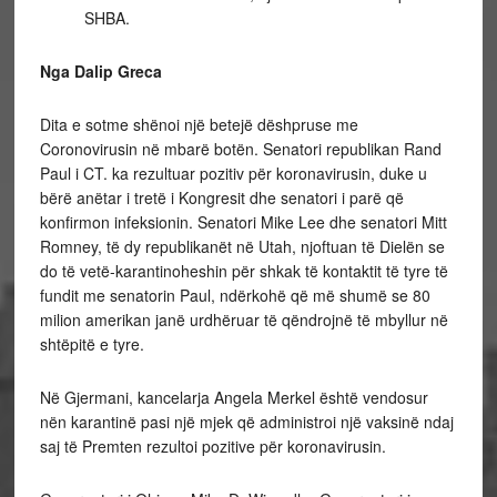
SHBA.
Nga Dalip Greca
Dita e sotme shënoi një betejë dëshpruse me
Coronovirusin në mbarë botën. Senatori republikan Rand
Paul i CT. ka rezultuar pozitiv për koronavirusin, duke u
bërë anëtar i tretë i Kongresit dhe senatori i parë që
konfirmon infeksionin. Senatori Mike Lee dhe senatori Mitt
Romney, të dy republikanët në Utah, njoftuan të Dielën se
do të vetë-karantinoheshin për shkak të kontaktit të tyre të
fundit me senatorin Paul, ndërkohë që më shumë se 80
milion amerikan janë urdhëruar të qëndrojnë të mbyllur në
shtëpitë e tyre.
Në Gjermani, kancelarja Angela Merkel është vendosur
nën karantinë pasi një mjek që administroi një vaksinë ndaj
saj të Premten rezultoi pozitive për koronavirusin.