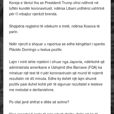
Koreja e Veriut tha se Presidenti Trump ofroi ndihmë në
luftën kundër koronavirusit, ndërsa Libani urdhëroi ushtrinë
për t’i mbajtur njerëzit brenda.
Shqipëria regjistroi të vdekurin e tretë, ndërsa Kosova të
parin.
Ndër njerzit e shquar u raportua se edhe këngëtari i operës
Plácido Domingo u testua pozitiv.
Lajm i mirë ishte mjekimi i ofruar nga Japonia, ndërkohë që
administrata amerikane e Ushqimit dhe Barnave (FDA) ka
miratuar një test të ri për koronavirusin që mund të nxjerrë
rezultatin në 45 minuta. Edhe ky ëshët një lajm shumë
pozitiv pasi duhet kohë për të siguruar rezultatet e testeve
me metodat e deritanishme.
Po cilat janë shifrat e ditës së sotme?