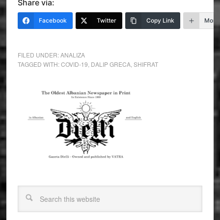
Share via:
Facebook
Twitter
Copy Link
More
FILED UNDER:
ANALIZA
TAGGED WITH:
COVID-19
,
DALIP GRECA
,
SHIFRAT