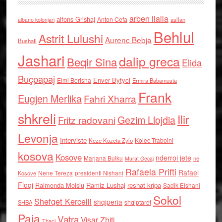
arben llalla
alfons Grishaj
Anton Cefa
asllan
albano kolonjari
Behlul
Astrit Lulushi
Aurenc Bebja
Bushati
Jashari
dalip greca
Beqir Sina
Elida
Buçpapaj
Enver Bytyci
Elmi Berisha
Ermira Babamusta
Frank
Eugjen Merlika
Fahri Xharra
shkreli
Ilir
Gezim Llojdia
Fritz radovani
Levonja
Interviste
Kolec Traboini
Keze Kozeta Zylo
kosova
Kosove
nderroi jete
Marjana Bulku
ne
Murat Gecaj
Rafaela Prifti
Rafael
Nene Tereza
Kosove
presidenti Nishani
Floqi
Raimonda Moisiu
Ramiz Lushaj
reshat kripa
Sadik Elshani
Sokol
Shefqet Kercelli
shqiperia
shqiptaret
SHBA
Paja
Vatra
Visar Zhiti
Thaci