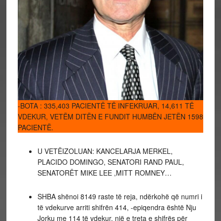
-BOTA : 335,403 PACIENTË TË INFEKRUAR, 14,611 TË
VDEKUR, VETËM DITËN E FUNDIT HUMBËN JETËN 1598
PACIENTË.
U VETËIZOLUAN: KANCELARJA MERKEL,
PLACIDO DOMINGO, SENATORI RAND PAUL,
SENATORËT MIKE LEE ,MITT ROMNEY…
SHBA shënoi 8149 raste të reja, ndërkohë që numri i
të vdekurve arriti shifrën 414, -epiqendra është Nju
Jorku me 114 të vdekur, një e treta e shifrës për