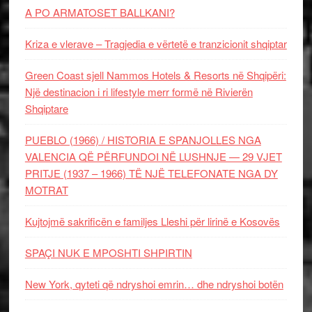
A PO ARMATOSET BALLKANI?
Kriza e vlerave – Tragjedia e vërtetë e tranzicionit shqiptar
Green Coast sjell Nammos Hotels & Resorts në Shqipëri:
Një destinacion i ri lifestyle merr formë në Rivierën
Shqiptare
PUEBLO (1966) / HISTORIA E SPANJOLLES NGA
VALENCIA QË PËRFUNDOI NË LUSHNJE — 29 VJET
PRITJE (1937 – 1966) TË NJË TELEFONATE NGA DY
MOTRAT
Kujtojmë sakrificën e familjes Lleshi për lirinë e Kosovës
SPAÇI NUK E MPOSHTI SHPIRTIN
New York, qyteti që ndryshoi emrin… dhe ndryshoi botën