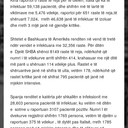
Kina raportoi 0 raste të reja për të dielën, Italia që ka të
infektuar 59,138 pacientë, dhe shifrën më të lartë të
viktimave me 5,476 vdekje, raportoi për 651 raste të reja,të
shëruarit 7,024, rreth 46,638 janë të infektuar të izoluar
dhe rreth 3 mijë janë në gjendje kritike.
Shtetet e Bashkuara të Amerikës renditen në vend të tretë
ndër vendet e infektuara me 32,356 raste. Për ditën
e Djelë SHBA shënoi 8149 raste të reja, ndërkohë që
numri i të vdekurve arriti shifrën 414, krahasuar me një ditë
më parë u shënuan 114 vdekje plus. Rastet e të
shëruarëve janë në shifra të ulta, vetëm 178, ndërkohë që
rastet kritike janë në shifrat 795 pacientë që janë në
mjekim intensive.
Spanja renditet e katërta për shkallën e infeksionit me
28,603 persona pacientë të infektuar, ku vetëm në ditën
e sotme u raportuan 3107 pacientë pozitiv. Numri I ët
dvekurve regjsitroi shifrën 1765 persona, vetëm të djelën u
raportuan 375 të vdekur , të dytët pas Italisë, rreth 1785