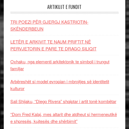
ARTIKUJT E FUNDIT
TRI POEZI PËR GJERGJ KASTRIOTIN-
SKËNDERBEUN
LETËR E ARKIVIT TE NAUM PRIFTIT NË
PERVJETORIN E PARE TE DRAGO SILIQIT
Oxhaku, nga elementi arkitektonik te simboli i trungut
familjar
Arbëreshët si model evropian i mbrojtjes së identitetit
kulturor
Sali Shijaku, “Diego Rivera” shqiptar i artit tonë kombëtar
“Dom Fred Kalaj, mes altarit dhe atdheut si hermeneutikë
e shpresës, kujtesës dhe shërbimit”