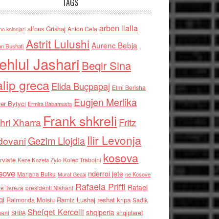
TAGS
arben llalla
alfons Grishaj
Anton Cefa
no kolonjari
Astrit Lulushi
Aurenc Bebja
an Bushati
ehlul Jashari
Beqir Sina
alip greca
Elida Buçpapaj
Elmi Berisha
Eugjen Merlika
er Bytyci
Ermira Babamusta
Frank shkreli
hri Xharra
Fritz
Ilir Levonja
Gezim Llojdia
dovani
kosova
rviste
Kolec Traboini
Keze Kozeta Zylo
sove
nderroi jete
Marjana Bulku
ne Kosove
Murat Gecaj
Rafaela Prifti
Rafael
e Tereza
presidenti Nishani
qi
Raimonda Moisiu
Ramiz Lushaj
reshat kripa
Sadik
Shefqet Kercelli
shqiperia
hani
shqiptaret
SHBA