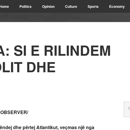
Home
Politics
Opinion
Culture
Sports
Economy
: SI E RILINDEM
OLIT DHE
A OBSERVER/
këndej dhe përtej Atlantikut, veçmas një nga