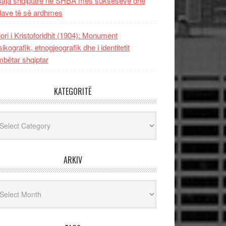
uaja shqiptare në SHBA mes sukseseve dhe
dave të së ardhmes
lori i Kristoforidhit (1904): Monument
sikografik, etnogjeografik dhe i identitetit
bëtar shqiptar
KATEGORITË
egoritë
ARKIV
iv