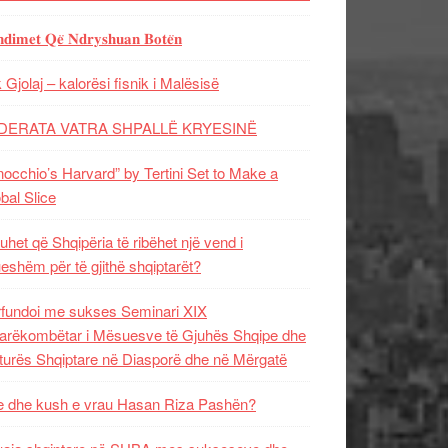
𝐝𝐢𝐦𝐞𝐭 𝐐𝐞̈ 𝐍𝐝𝐫𝐲𝐬𝐡𝐮𝐚𝐧 𝐁𝐨𝐭𝐞̈𝐧
 Gjolaj – kalorësi fisnik i Malësisë
DERATA VATRA SHPALLË KRYESINË
nocchio’s Harvard” by Tertini Set to Make a
bal Slice
uhet që Shqipëria të ribëhet një vend i
ueshëm për të gjithë shqiptarët?
fundoi me sukses Seminari XIX
rëkombëtar i Mësuesve të Gjuhës Shqipe dhe
turës Shqiptare në Diasporë dhe në Mërgatë
 dhe kush e vrau Hasan Riza Pashën?