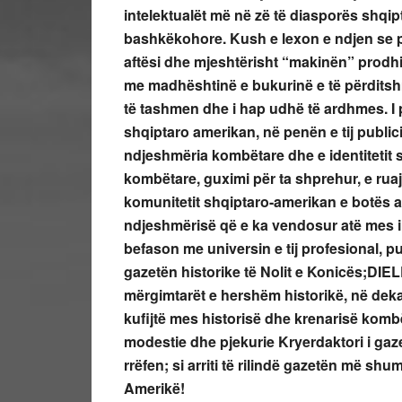
intelektualët më në zë të diasporës shqip
bashkëkohore. Kush e lexon e ndjen se pe
aftësi dhe mjeshtërisht “makinën” prodhi
me madhështinë e bukurinë e të përditsh
të tashmen dhe i hap udhë të ardhmes. I
shqiptaro amerikan, në penën e tij publicis
ndjeshmëria kombëtare dhe e identitetit 
kombëtare, guximi për ta shprehur, e rua
komunitetit shqiptaro-amerikan e botës am
ndjeshmërisë që e ka vendosur atë mes in
befason me universin e tij profesional, pub
gazetën historike të Nolit e Konicës;DIEL
mërgimtarët e hershëm historikë, në dekadë
kufijtë mes historisë dhe krenarisë komb
modestie dhe pjekurie Kryerdaktori i gazet
rrëfen; si arriti të rilindë gazetën më shu
Amerikë!