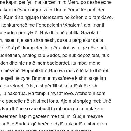
, më kapin për fyti, me kërcënimin: Merru po deshe edhe
a kam mësuar organizatori ka ndërruar tre parti deri
e. Kam disa ngjarje interesante në kohën e piramidave.
konkurrencë me Fondacionin ‘Xhaferri’, ajo i ngriti
e Suden për fytyrë. Nuk dilte në publik. Gazetari i
i, nisën një seri shkrimesh, duke u përpjekur që ta
publikës’ për kompetentin, për autobusin, që nëse nuk
udhëtimin, analogjia e Sudes, po nuk depozituat, nuk
uden dhe një natë merr badigardët, ku mbaj mend
he mësynë ‘Republikën’. Baçova me zë të lartë thërret:
 sjell në zyrë. Britmat e mysafirëve kishin si qëllim
 gazetarët, D.N, e shpërfilli shtatlartësinë e ish
ij, iu hakërrua. Ra tempi i mysafirëve. Atëherë nisëm
 e padrejtë në shkrimet tona. Ajo nisi shpjegimet: Unë
k kam thënë se autobusit iu mbarua nafta, nuk kam
 nesërmen hapim gazetën me titullin ”Sudja mësynë
llarët e Sudes, që herën e dytë nuk pritën mbrëmjen