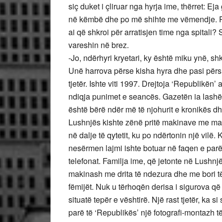
siç duket i çliruar nga hyrja ime, thërret: E
në këmbë dhe po më shihte me vëmendje. Pa
ai që shkroi për arratisjen time nga spitali? 
vareshin në brez.
-Jo, ndërhyri kryetari, ky është miku ynë, s
Unë harrova përse kisha hyra dhe pasi përshë
tjetër. Ishte viti 1997. Drejtoja ‘Republikë
ndiqja punimet e seancës. Gazetën ia lashë 
është bërë ndër më të njohurit e kronikës dh
Lushnjës kishte zënë pritë makinave me mate
në dalje të qytetit, ku po ndërtonin një vilë. 
nesërmen lajmi ishte botuar në faqen e parë
telefonat. Familja ime, që jetonte në Lush
makinash me drita të ndezura dhe me bori të
fëmijët. Nuk u tërhoqën derisa i sigurova që
situatë tepër e vështirë. Një rast tjetër, ka 
parë të ‘Republikës’ një fotografi-montazh të l