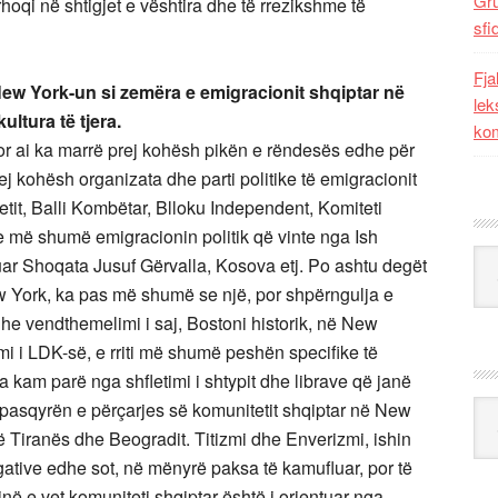
Gr
oqi në shtigjet e vështira dhe të rrezikshme të
sfi
Fja
ew York-un si zemëra e emigracionit shqiptar në
lek
ltura të tjera.
kom
or ai ka marrë prej kohësh pikën e rëndesës edhe për
j kohësh organizata dhe parti politike të emigracionit
tetit, Balli Kombëtar, Blloku Independent, Komiteti
 e më shumë emigracionin politik që vinte nga Ish
Kat
ruar Shoqata Jusuf Gërvalla, Kosova etj. Po ashtu degët
 York, ka pas më shumë se një, por shpërngulja e
he vendthemelimi i saj, Bostoni historik, në New
jimi i LDK-së, e rriti më shumë peshën specifike të
a kam parë nga shfletimi i shtypit dhe librave që janë
 pasqyrën e përçarjes së komunitetit shqiptar në New
Ark
ë Tiranës dhe Beogradit. Titizmi dhe Enverizmi, ishin
egative edhe sot, në mënyrë paksa të kamufluar, por të
inë e vet komuniteti shqiptar është i orientuar nga