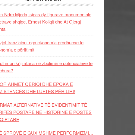
 Ndre Mjeda, sipas dy figurave monumentale
letrave shqipe, Ernest Koliqit dhe At Gjergj
hta
vjet tranzicion, nga ekonomia prodhuese te
nomia e përfitimit
dihmon krijimtaria në zbulimin e potencialeve të
ehura?
OF. AHMET QERIQI DHE EPOKA E
ZISTENCЁS DHE LUFTЁS PЁR LIRI!
RMAT ALTERNATIVE TË EVIDENTIMIT TË
RIFËS POSTARE NË HISTORINË E POSTËS
QIPTARE
Ë SPROVË E GUXIMSHME PERFORMIZMI…