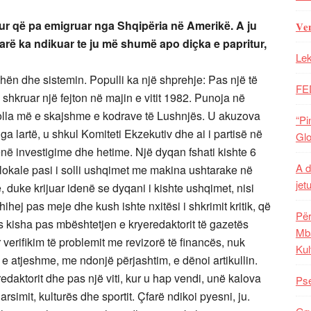
hur që pa emigruar nga Shqipëria në Amerikë. A ju
𝐕𝐞
Çfarë ka ndikuar te ju më shumë apo diçka e papritur,
Lek
hën dhe sistemin. Populli ka një shprehje: Pas një të
FE
 shkruar një fejton në majin e vitit 1982. Punoja në
hkolla më e skajshme e kodrave të Lushnjës. U akuzova
“Pi
nga lartë, u shkul Komiteti Ekzekutiv dhe ai i partisë në
Glo
ënë investigime dhe hetime. Një dyqan fshati kishte 6
A d
okale pasi i solli ushqimet me makina ushtarake në
jet
, duke krijuar idenë se dyqani i kishte ushqimet, nisi
ihej pas meje dhe kush ishte nxitësi i shkrimit kritik, që
Për
os kisha pas mbështetjen e kryeredaktorit të gazetës
Mba
r verifikim të problemit me revizorë të financës, nuk
Kul
 e atjeshme, me ndonjë përjashtim, e dënoi artikullin.
edaktorit dhe pas një viti, kur u hap vendi, unë kalova
Pse
rsimit, kulturës dhe sportit. Çfarë ndikoi pyesni, ju.