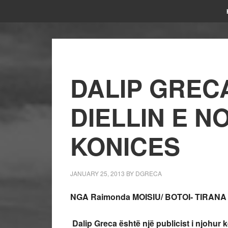
DALIP GRECA
DIELLIN E N
KONICES
JANUARY 25, 2013
BY
DGRECA
NGA Raimonda MOISIU/ BOTOI- TIRAN
Dalip Greca është një publicist i njohur 