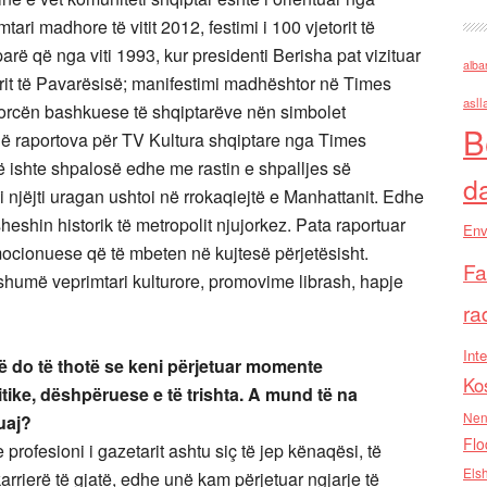
ri madhore të vitit 2012, festimi i 100 vjetorit të
arë që nga viti 1993, kur presidenti Berisha pat vizituar
alba
orit të Pavarësisë; manifestimi madhështor në Times
asll
forcën bashkuese të shqiptarëve nën simbolet
B
 raportova për TV Kultura shqiptare nga Times
që ishte shpalosë edhe me rastin e shpalljes së
d
njëjti uragan ushtoi në rrokaqiejtë e Manhattanit. Edhe
heshin historik të metropolit njujorkez. Pata raportuar
Env
cionuese që të mbeten në kujtesë përjetësisht.
Fa
shumë veprimtari kulturore, promovime librash, hapje
ra
Inte
 që do të thotë se keni përjetuar momente
Ko
ike, dëshpëruese e të trishta. A mund të na
Nen
uaj?
Flo
rofesioni i gazetarit ashtu siç të jep kënaqësi, të
Els
karrierë të gjatë, edhe unë kam përjetuar ngjarje të