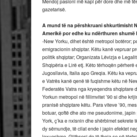
Mendoj pasioni më kapi për dore dhe më tërh
gazetarisë.
A mund të na përshkruani shkurtimisht N
Amerikë por edhe ku ndërthuren shumë ku
-New Yorku, dihet është metropol botëror; p
emigracionin shqiptar. Këtu kanë vepruar pre
politik shqiptar; Organizata Lëvizja e Legali
Shqipëria e Lirë etj. Këto tërhoqën përherë
Jugosllavia, Italia apo Greqia. Këtu ka vep
e Vatrës kanë qenë të fuqishme këtu në New
Federatës Vatra nga kryeqendra shqiptare d
Yorkun metropol në fillimvitet ’90 si dhe kri
pranisë shqiptare këtu. Para viteve ’90, mes
botuar, qoftë dhe ato me pseudonime, japin
York, ç’ka e nxisnin dhe shërbimet sekrete t
dy sëmundje, të cilat ende i japin efektet n
lexueshme. Gjithsesi do të thoja se në tërës