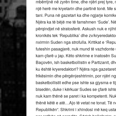
mbërrijnë në zyrën time, dhe njëri prej tyre
një herë me kryetarin dhe partinë tonë. Me s
tani. Puna në gazetari ka dhe ngjarje komik
Njëra ka të bëjë me të famshmen ‘Sude’. Në 
përqindjet në stratosferë. Askush nuk e njiht
kronikës tek ‘Republika’ dhe zv/kryeredaktor
nxirrnin Suden nga strofulla. Kritikat e ‘Re
futeshin pasagjerë, nuk mund të vazhdonte 
kam çfarë u jap. Këto shkrime e inatosën S
Baçovën, ish basketbollistin e Partizanit, d
ku është kryeredaktori? Njëra nga gazetaret e
frikësimin dhe përgënjeshtrimin, por njëri nga
basketbollistit edhe pse ishte sa gjysma e t
bisedën, duke i kërkuar Sudes se çfarë ishte
nuk kam thënë se paret i ka kompetenti. Nu
thënë këtë e atë…Ajo të vetat ne tonat. Të
Republikën”. Shkrimi i xhindosi më keq usta