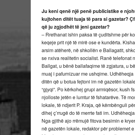
Ju keni qenë një penë publicistike e njo
kujtohen ditët tuaja të para si gazetar? 
që ju zgjodhët të jeni gazetar?
– Rrethanat ishin paksa të çuditshme për ko
keqeje prit një të mirë ose e kundërta. Kisha
arsim atëherë, në shkollën e Ballagatit, s
se nxiva realitetin socialist. Ranë telefonat 
Ballgat, u bënë ballafaqime të zgjatura, u b
muaj i pafurnizuar me ushqime. Udhëheqja l
ditën që u botua fejtoni im në gazetën lokale
“gjyqi”. Po kërkohej grupi armiqësor, kush fsh
njolloste jetën e lumtur të fshatarëve. Të m
lokale, të ndjerit P. Kraja, që këmbënguli pë
dihej ç’rrugë do të merrte fati im. Udhëheqja
Nga gjithë ajo rrëmujë fitova besimin e kryer
në gazetën lokale, redaktor për problemet e a