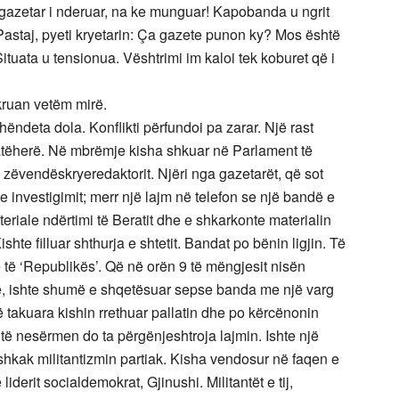
ja gazetar i nderuar, na ke munguar! Kapobanda u ngrit
staj, pyeti kryetarin: Ça gazete punon ky? Mos është
Situata u tensionua. Vështrimi im kaloi tek koburet që i
hkruan vetëm mirë.
ndeta dola. Konflikti përfundoi pa zarar. Një rast
n’ atëherë. Në mbrëmje kisha shkuar në Parlament të
zëvendëskryeredaktorit. Njëri nga gazetarët, që sot
e investigimit; merr një lajm në telefon se një bandë e
riale ndërtimi të Beratit dhe e shkarkonte materialin
Kishte filluar shthurja e shtetit. Bandat po bënin ligjin. Të
 të ‘Republikës’. Që në orën 9 të mëngjesit nisën
një, ishte shumë e shqetësuar sepse banda me një varg
 takuara kishin rrethuar pallatin dhe po kërcënonin
 të nesërmen do ta përgënjeshtroja lajmin. Ishte një
si shkak militantizmin partiak. Kisha vendosur në faqen e
iderit socialdemokrat, Gjinushi. Militantët e tij,