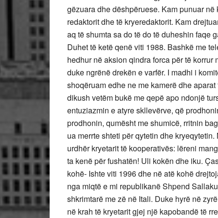
gëzuara dhe dëshpëruese. Kam punuar në këtë
redaktorit dhe të kryeredaktorit. Kam drejt
aq të shumta sa do të do të duheshin faqe ga
Duhet të ketë qenë viti 1988. Bashkë me telek
hedhur në aksion qindra forca për të korrur
duke ngrënë drekën e varfër. I madhi i komit
shoqëruam edhe ne me kamerë dhe aparat fo
dikush vetëm bukë me qepë apo ndonjë tursh
entuziazmin e atyre skllevërve, që prodhoni
prodhonin, qumësht me shumicë, rritnin bagët
ua merrte shteti për qytetin dhe kryeqytetin.
urdhër kryetarit të kooperativës: lëreni mang
ta kenë për fushatën! Uli kokën dhe iku. Ças
kohë- Ishte viti 1996 dhe në atë kohë drejtoj
nga miqtë e mi republikanë Shpend Sallaku 
shkrimtarë me zë në Itali. Duke hyrë në zyrën 
në krah të kryetarit gjej një kapobandë të r