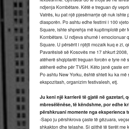
ndjenja Kombëtare. Këtë e treguan dy veprimta
Vatrës, ku pat një pjesëmarrje që nuk ishte p
diasporën. Po ashtu edhe festimi i 100 vjet
Square, ishte shprehja më kuptimplotë për 
Kombëtare. U ndjeva shumë i emocionuar që
Square. U përsërit i njëjti mozaik kuq e zi, 
Pavarësisë së Kosovës me 17 shkurt 2008, i 
atëherë shqiptarët treguan forcën e tyre në s
atëherë edhe për TVSH. Këto janë çaste emo
Po ashtu New Yorku, është shteti ku ka më 
ekspozitash, organizim festivalesh, etj.
Ju keni një karrierë të gjatë në gazetari,
mbresëlënëse, të këndshme, por edhe krit
përshkruani momente nga eksperienca t
-Sapo ju përshkrova çaste të gëzuara, veçse p
shkakton dhe telashe. Si gjithë të tjerët me 