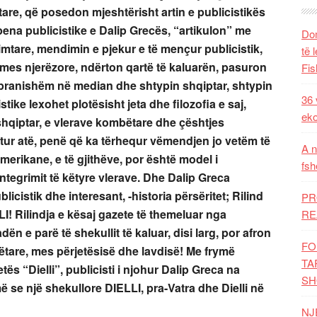
tare, që posedon mjeshtërisht artin e publicistikës
na publicistike e Dalip Grecës, “artikulon” me
Dom
mtare, mendimin e pjekur e të mençur publicistik,
të 
mes njerëzore, ndërton qartë të kaluarën, pasuron
Fis
 pranishëm në median dhe shtypin shqiptar, shtypin
36 
tike lexohet plotësisht jeta dhe filozofia e saj,
eko
shqiptar, e vlerave kombëtare dhe çështjes
jtur atë, penë që ka tërhequr vëmendjen jo vetëm të
A n
erikane, e të gjithëve, por është model i
fsh
tegrimit të këtyre vlerave. Dhe Dalip Greca
licistik dhe interesant, -historia përsëritet; Rilind
PR
LI! Rilindja e kësaj gazete të themeluar nga
RE
n e parë të shekullit të kaluar, disi larg, por afron
FO
ëtare, mes përjetësisë dhe lavdisë! Me frymë
TA
ës “Dielli”, publicisti i njohur Dalip Greca na
SH
më se një shekullore DIELLI, pra-Vatra dhe Dielli në
NJ