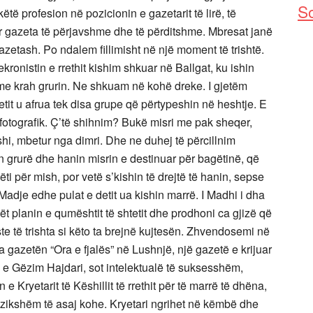
So
 profesion në pozicionin e gazetarit të lirë, të
uar gazeta të përjavshme dhe të përditshme. Mbresat janë
zetash. Po ndalem fillimisht në një moment të trishtë.
ronistin e rrethit kishim shkuar në Ballgat, ku ishin
 me krah grurin. Ne shkuam në kohë dreke. I gjetëm
etit u afrua tek disa grupe që përtypeshin në heshtje. E
tografik. Ç’të shihnim? Bukë misri me pak sheqer,
i, mbetur nga dimri. Dhe ne duhej të përcillnim
n grurë dhe hanin misrin e destinuar për bagëtinë, që
i për mish, por vetë s’kishin të drejtë të hanin, sepse
 Madje edhe pulat e detit ua kishin marrë. I Madhi i dha
ët planin e qumështit të shtetit dhe prodhoni ca gjizë që
te të trishta si këto ta brejnë kujtesën. Zhvendosemi në
a gazetën “Ora e fjalës” në Lushnjë, një gazetë e krijuar
e Gëzim Hajdari, sot intelektualë të suksesshëm,
e Kryetarit të Këshillit të rrethit për të marrë të dhëna,
rezikshëm të asaj kohe. Kryetari ngrihet në këmbë dhe