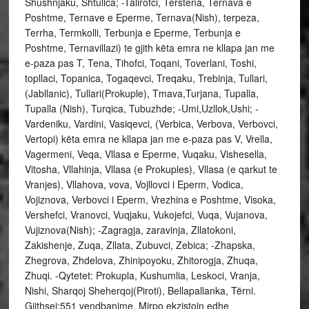
Shushnjaku, Shtullca; -Talirofci, Terstena, Ternava e
Poshtme, Ternave e Eperme, Ternava(Nish), terpeza,
Terrha, Termkolli, Terbunja e Eperme, Terbunja e
Poshtme, Ternavillazi) te gjith këta emra ne kllapa jan me
e-paza pas T, Tena, Tihofci, Toqani, Toverlani, Toshi,
topllaci, Topanica, Togaqevci, Treqaku, Trebinja, Tullari,
(Jabllanic), Tullari(Prokuple), Tmava,Turjana, Tupalla,
Tupalla (Nish), Turqica, Tubuzhde; -Umi,Uzllok,Ushi; -
Vardeniku, Vardini, Vasiqevci, (Verbica, Verbova, Verbovci,
Vertopi) këta emra ne kllapa jan me e-paza pas V, Vrella,
Vagermeni, Veqa, Vllasa e Eperme, Vuqaku, Vishesella,
Vitosha, Vllahinja, Vllasa (e Prokuples), Vllasa (e qarkut te
Vranjes), Vllahova, vova, Vojllovci i Eperm, Vodica,
Vojiznova, Verbovci i Eperm, Vrezhina e Poshtme, Visoka,
Vershefci, Vranovci, Vuqjaku, Vukojefci, Vuqa, Vujanova,
Vujiznova(Nish); -Zagragja, zaravinja, Zllatokoni,
Zakishenje, Zuqa, Zllata, Zubuvci, Zebica; -Zhapska,
Zhegrova, Zhdelova, Zhinipoyoku, Zhitorogja, Zhuqa,
Zhuqi. -Qytetet: Prokupla, Kushumlia, Leskoci, Vranja,
Nishi, Sharqoj Sheherqoj(Piroti), Bellapallanka, Tërni.
Gjithsej:551 vendbanime. Mirpo ekzistojn edhe