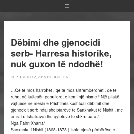
Dëbimi dhe gjenocidi
serb- Harresa historike,
nuk guxon të ndodhë!
SEPTEMBER 2, 2015
BY
DGRECA
…Që të mos harrohet , që të mos shtrembërohet , qe te
ruhet në kujtesën popullore, e kemi një nisme “ Një pllakë
vajtuese ne mesin e Prishtinës kushtuar dëbimit dhe
gjenocidit serb ndaj shqiptarëve te Sanxhakut të Nishit , me
emrat e fshatrave dhe qyteteve te shkretuara./
Nga Fahri Xharra/
Sanxhaku i Nishit (1868-1878 ) ishte pjesë përbërëse e