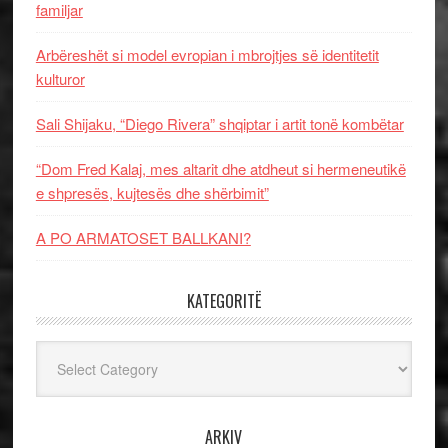
familjar
Arbëreshët si model evropian i mbrojtjes së identitetit
kulturor
Sali Shijaku, “Diego Rivera” shqiptar i artit tonë kombëtar
“Dom Fred Kalaj, mes altarit dhe atdheut si hermeneutikë
e shpresës, kujtesës dhe shërbimit”
A PO ARMATOSET BALLKANI?
KATEGORITË
Kategoritë
ARKIV