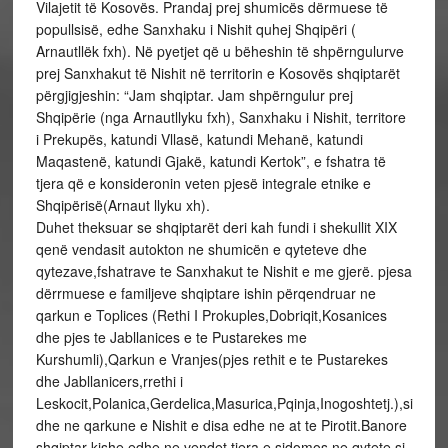
Vilajetit të Kosovës. Prandaj prej shumicës dërmuese të
popullsisë, edhe Sanxhaku i Nishit quhej Shqipëri (
Arnautllëk fxh). Në pyetjet që u bëheshin të shpërngulurve
prej Sanxhakut të Nishit në territorin e Kosovës shqiptarët
përgjigjeshin: “Jam shqiptar. Jam shpërngulur prej
Shqipërie (nga Arnautllyku fxh), Sanxhaku i Nishit, territore
i Prekupës, katundi Vllasë, katundi Mehanë, katundi
Maqastenë, katundi Gjakë, katundi Kertok”, e fshatra të
tjera që e konsideronin veten pjesë integrale etnike e
Shqipërisë(Arnaut llyku xh).
Duhet theksuar se shqiptarët deri kah fundi i shekullit XIX
qenë vendasit autokton ne shumicën e qyteteve dhe
qytezave,fshatrave te Sanxhakut te Nishit e me gjerë. pjesa
dërrmuese e familjeve shqiptare ishin përqendruar ne
qarkun e Toplices (Rethi I Prokuples,Dobriqit,Kosanices
dhe pjes te Jabllanices e te Pustarekes me
Kurshumli),Qarkun e Vranjes(pjes rethit e te Pustarekes
dhe Jabllanicers,rrethi i
Leskocit,Polanica,Gerdelica,Masurica,Pqinja,Inogoshtetj.),si
dhe ne qarkune e Nishit e disa edhe ne at te Pirotit.Banore
shqiptar kishe edhe ne vendet tjera,e sidomos ne qytete,si