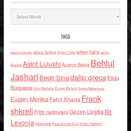
Arkiv
TAGS
arben llalla
alfons Grishaj
Anton Cefa
asllan
albano kolonjari
Behlul
Astrit Lulushi
Aurenc Bebja
Bushati
Jashari
dalip greca
Beqir Sina
Elida
Buçpapaj
Enver Bytyci
Elmi Berisha
Ermira Babamusta
Frank
Eugjen Merlika
Fahri Xharra
shkreli
Ilir
Gezim Llojdia
Fritz radovani
Levonja
Interviste
Kolec Traboini
Keze Kozeta Zylo