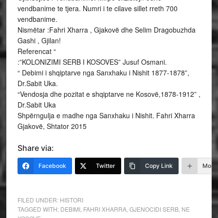
vendbanime te tjera. Numri i te cilave sillet rreth 700
vendbanime.
Nismëtar :Fahri Xharra , Gjakovë dhe Selim Dragobuzhda
Gashi , Gjilan!
Referencat “
:”KOLONIZIMI SERB I KOSOVES” Jusuf Osmani.
“ Debimi i shqiptarve nga Sanxhaku i Nishit 1877-1878”,
Dr.Sabit Uka.
“Vendosja dhe pozitat e shqiptarve ne Kosovë,1878-1912” ,
Dr.Sabit Uka
Shpërngulja e madhe nga Sanxhaku i Nishit. Fahri Xharra
Gjakovë, Shtator 2015
Share via:
Facebook
Twitter
Copy Link
More
FILED UNDER:
HISTORI
TAGGED WITH:
DEBIMI
,
FAHRI XHARRA
,
GJENOCIDI SERB
,
NE