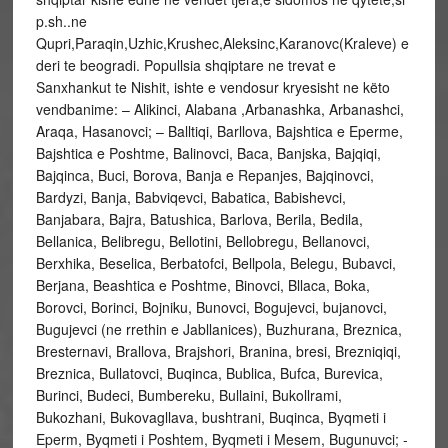
p.sh..ne
Qupri,Paraqin,Uzhic,Krushec,Aleksinc,Karanovc(Kraleve) e
deri te beogradi. Popullsia shqiptare ne trevat e
Sanxhankut te Nishit, ishte e vendosur kryesisht ne këto
vendbanime: – Alikinci, Alabana ,Arbanashka, Arbanashci,
Araqa, Hasanovci; – Balltiqi, Barllova, Bajshtica e Eperme,
Bajshtica e Poshtme, Balinovci, Baca, Banjska, Bajqiqi,
Bajqinca, Buci, Borova, Banja e Repanjes, Bajqinovci,
Bardyzi, Banja, Babviqevci, Babatica, Babishevci,
Banjabara, Bajra, Batushica, Barlova, Berila, Bedila,
Bellanica, Belibregu, Bellotini, Bellobregu, Bellanovci,
Berxhika, Beselica, Berbatofci, Bellpola, Belegu, Bubavci,
Berjana, Beashtica e Poshtme, Binovci, Bllaca, Boka,
Borovci, Borinci, Bojniku, Bunovci, Bogujevci, bujanovci,
Bugujevci (ne rrethin e Jabllanices), Buzhurana, Breznica,
Bresternavi, Brallova, Brajshori, Branina, bresi, Brezniqiqi,
Breznica, Bullatovci, Buqinca, Bublica, Bufca, Burevica,
Burinci, Budeci, Bumbereku, Bullaini, Bukollrami,
Bukozhani, Bukovagllava, bushtrani, Buqinca, Byqmeti i
Eperm, Byqmeti i Poshtem, Byqmeti i Mesem, Bugunuvci; -