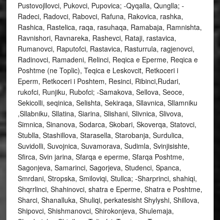
Pustovojllovci, Pukovci, Pupovica; -Qyqalla, Qunglla; -
Radeci, Radovci, Rabovci, Rafuna, Rakovica, rashka,
Rashica, Rastelica, raqa, rasuhaqa, Ramabaja, Ramnishta,
Ravnishori, Ravnareka, Rashevci, Rataji, rastavica,
Rumanovci, Raputofci, Rastavica, Rasturrula, ragjenovci,
Radinovci, Ramadeni, Relinci, Reqica e Eperme, Reqica e
Poshtme (ne Toplic), Teqica e Leskovcit, Retkoceri i
Eperm, Retkoceri i Poshtem, Resinci, Ribinci,Rudari,
rukofci, Runjiku, Rubofci; -Samakova, Sellova, Seoce,
Sekicolli, seqinica, Selishta, Sekiraqa, Sllavnica, Sllamniku
,Sllabniku, Sllatina, Siarina, Slishani, Slivnica, Slivova,
Simnica, Sinanova, Sodarca, Skobari, Skoverqa, Statovci,
Stublla, Stashillova, Starasella, Starobanja, Surdulica,
Suvidolli, Suvojnica, Suvamorava, Sudimla, Svinjisishte,
Sfirca, Svin jarina, Sfarqa e eperme, Sfarqa Poshtme,
Sagonjeva, Samarinci, Sagorjeva, Studenci, Spanca,
Smrdani, Stropska, Smiloviqi, Stullca; -Sharprinci, shahiqi,
Shqrrlinci, Shahinovci, shatra e Eperme, Shatra e Poshtme,
Sharci, Shanalluka, Shuliqi, perkatesisht Shylyshi, Shillova,
Shipovci, Shishmanovci, Shirokonjeva, Shulemaja,