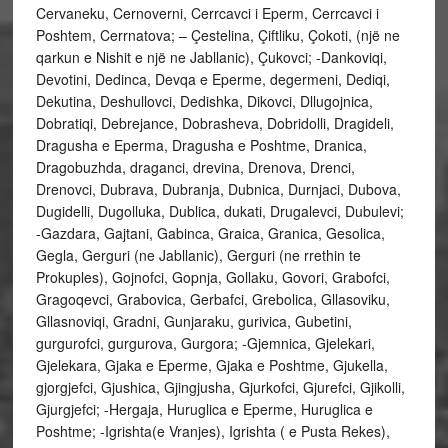
Cervaneku, Cernoverni, Cerrcavci i Eperm, Cerrcavci i
Poshtem, Cerrnatova; – Çestelina, Çiftliku, Çokoti, (një ne
qarkun e Nishit e një ne Jabllanic), Çukovci; -Dankoviqi,
Devotini, Dedinca, Devqa e Eperme, degermeni, Dediqi,
Dekutina, Deshullovci, Dedishka, Dikovci, Dllugojnica,
Dobratiqi, Debrejance, Dobrasheva, Dobridolli, Dragideli,
Dragusha e Eperma, Dragusha e Poshtme, Dranica,
Dragobuzhda, draganci, drevina, Drenova, Drenci,
Drenovci, Dubrava, Dubranja, Dubnica, Durnjaci, Dubova,
Dugidelli, Dugolluka, Dublica, dukati, Drugalevci, Dubulevi;
-Gazdara, Gajtani, Gabinca, Graica, Granica, Gesolica,
Gegla, Gerguri (ne Jabllanic), Gerguri (ne rrethin te
Prokuples), Gojnofci, Gopnja, Gollaku, Govori, Grabofci,
Gragoqevci, Grabovica, Gerbafci, Grebolica, Gllasoviku,
Gllasnoviqi, Gradni, Gunjaraku, gurivica, Gubetini,
gurgurofci, gurgurova, Gurgora; -Gjemnica, Gjelekari,
Gjelekara, Gjaka e Eperme, Gjaka e Poshtme, Gjukella,
gjorgjefci, Gjushica, Gjingjusha, Gjurkofci, Gjurefci, Gjikolli,
Gjurgjefci; -Hergaja, Huruglica e Eperme, Huruglica e
Poshtme; -Igrishta(e Vranjes), Igrishta ( e Pusta Rekes),