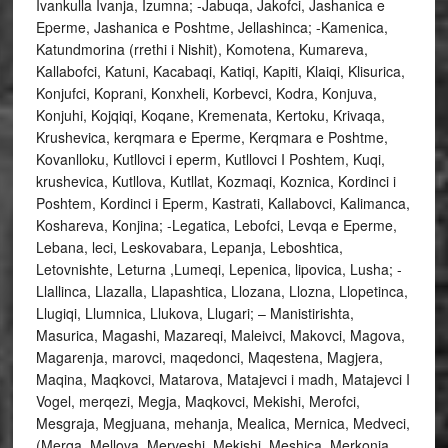
Ivankulla Ivanja, Izumna; -Jabuqa, Jakofci, Jashanica e
Eperme, Jashanica e Poshtme, Jellashinca; -Kamenica,
Katundmorina (rrethi i Nishit), Komotena, Kumareva,
Kallabofci, Katuni, Kacabaqi, Katiqi, Kapiti, Klaiqi, Klisurica,
Konjufci, Koprani, Konxheli, Korbevci, Kodra, Konjuva,
Konjuhi, Kojqiqi, Koqane, Kremenata, Kertoku, Krivaqa,
Krushevica, kerqmara e Eperme, Kerqmara e Poshtme,
Kovanlloku, Kutllovci i eperm, Kutllovci I Poshtem, Kuqi,
krushevica, Kutllova, Kutllat, Kozmaqi, Koznica, Kordinci i
Poshtem, Kordinci i Eperm, Kastrati, Kallabovci, Kalimanca,
Koshareva, Konjina; -Legatica, Lebofci, Levqa e Eperme,
Lebana, leci, Leskovabara, Lepanja, Leboshtica,
Letovnishte, Leturna ,Lumeqi, Lepenica, lipovica, Lusha; -
Llallinca, Llazalla, Llapashtica, Llozana, Llozna, Llopetinca,
Llugiqi, Llumnica, Llukova, Llugari; – Manistirishta,
Masurica, Magashi, Mazareqi, Maleivci, Makovci, Magova,
Magarenja, marovci, maqedonci, Maqestena, Magjera,
Maqina, Maqkovci, Matarova, Matajevci i madh, Matajevci I
Vogel, merqezi, Megja, Maqkovci, Mekishi, Merofci,
Mesgraja, Megjuana, mehanja, Mealica, Mernica, Medveci,
(Merqa, Mellova, Merveshi, Mekishi, Meshica, Merkonja,