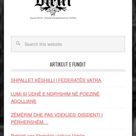
ARTIKUJT E FUNDIT
SHPALLET KËSHILLI I FEDERATËS VATRA
LUMI SI UDHË E NDRYSHIM NË POEZINË
AGOLLIANE
ZËMËRIM DHE PAS VDEKJES! DISIDENTI I
PËRHERSHËM…
Patriotë nga Shqipëria vizituan Vatrën