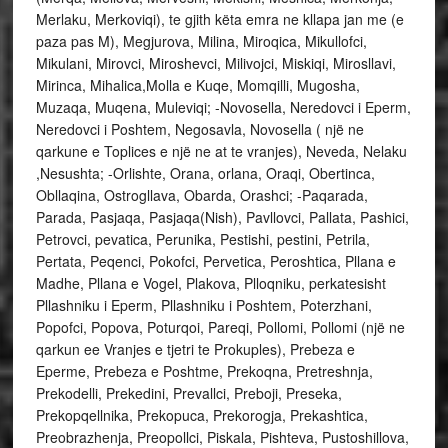
Merlaku, Merkoviqi), te gjith këta emra ne kllapa jan me (e
paza pas M), Megjurova, Milina, Miroqica, Mikullofci,
Mikulani, Mirovci, Miroshevci, Milivojci, Miskiqi, Mirosllavi,
Mirinca, Mihalica,Molla e Kuqe, Momqilli, Mugosha,
Muzaqa, Muqena, Muleviqi; -Novosella, Neredovci i Eperm,
Neredovci i Poshtem, Negosavla, Novosella ( një ne
qarkune e Toplices e një ne at te vranjes), Neveda, Nelaku
,Nesushta; -Orlishte, Orana, orlana, Oraqi, Obertinca,
Obllaqina, Ostrogllava, Obarda, Orashci; -Paqarada,
Parada, Pasjaqa, Pasjaqa(Nish), Pavllovci, Pallata, Pashici,
Petrovci, pevatica, Perunika, Pestishi, pestini, Petrila,
Pertata, Peqenci, Pokofci, Pervetica, Peroshtica, Pllana e
Madhe, Pllana e Vogel, Plakova, Plloqniku, perkatesisht
Pllashniku i Eperm, Pllashniku i Poshtem, Poterzhani,
Popofci, Popova, Poturqoi, Pareqi, Pollomi, Pollomi (një ne
qarkun ee Vranjes e tjetri te Prokuples), Prebeza e
Eperme, Prebeza e Poshtme, Prekoqna, Pretreshnja,
Prekodelli, Prekedini, Prevallci, Preboji, Preseka,
Prekopqellnika, Prekopuca, Prekorogja, Prekashtica,
Preobrazhenja, Preopollci, Piskala, Pishteva, Pustoshillova,