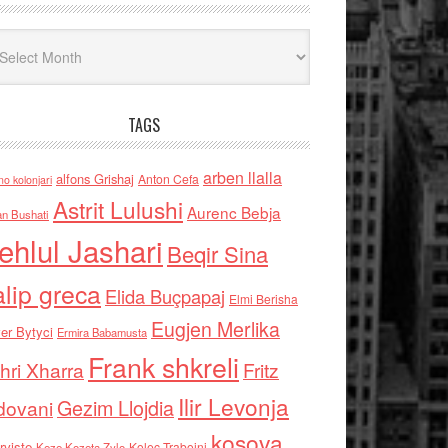
iv
TAGS
arben llalla
alfons Grishaj
Anton Cefa
no kolonjari
Astrit Lulushi
Aurenc Bebja
an Bushati
ehlul Jashari
Beqir Sina
alip greca
Elida Buçpapaj
Elmi Berisha
Eugjen Merlika
er Bytyci
Ermira Babamusta
Frank shkreli
hri Xharra
Fritz
Ilir Levonja
Gezim Llojdia
dovani
kosova
rviste
Kolec Traboini
Keze Kozeta Zylo