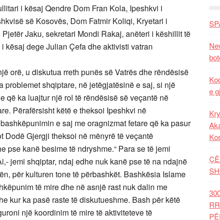
litari i kësaj Qendre Dom Fran Kola, Ipeshkvi i
shkvisë së Kosovës, Dom Fatmir Koliqi, Kryetari i
SP
jetër Jaku, sekretari Mondi Rakaj, anëteri i këshillit të
New
 i kësaj dege Julian Çefa dhe aktivisti vatran
bot
 një orë, u diskutua rreth punës së Vatrës dhe rëndësisë
Kod
 problemet shqiptare, në jetëgjatësinë e saj, si një
e g
 që ka luajtur një rol të rëndësisë së veçantë në
e. Përafërsisht këtë e theksoi Ipeshkvi në
Kry
ë bashkëpunimin e saj me oragnizmat fetare që ka pasur
Aka
t Dodë Gjergji theksoi në mënyrë të veçantë
Ko
he pse kanë besime të ndryshme.“ Para se të jemi
ÇË
Ai,- jemi shqiptar, ndaj edhe nuk kanë pse të na ndajnë
SH
hën, për kulturen tone të përbashkët. Bashkësia Islame
hkëpunim të mire dhe në asnjë rast nuk dalin me
30
dhe kur ka pasë raste të diskutueshme. Bash për këtë
RR
uroni një koordinim të mire të aktiviteteve të
PË