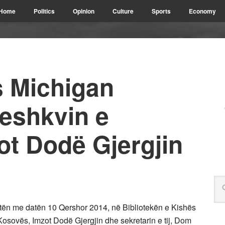
Home
Politics
Opinion
Culture
Sports
Economy
s Michigan
peshkvin e
ot Dodë Gjergjin
tën me datën 10 Qershor 2014, në Bibliotekën e Kishës
Kosovës, Imzot Dodë Gjergjin dhe sekretarin e tij, Dom