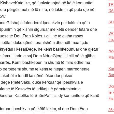
yKishaveKatolike, që funksionojnë në këtë komunitet
TR
mora përgëzimet më të mira, në takimin që pata dje në
DA
vi.”
SH
fons Grishaj e falenderoi Ipeshkvin për takimin që u
ëpunimin që kishin siguruar me këtë qendër fetare dhe
VAT
se të Don Fran Kolës, i cili në të gjitha rastet
Inj
 kombëtar, duke qënë i pranishëm dhe ndihmuar çdo
j kryetari i kësajDege, ne kemi bashkëpunuar dhe gjetur
Nga
mullitarin e saj Dom NdueGjergji, i cili në të gjitha
Mal
marrës. Kemi bashkëpunim shumë të mire edhe me
Kar
 përpiqemi shumë të kemi të njëjten marrëdhenie
Bur
ilakohët e fundit ka qënë lëkundur paksa.
j dege PjetërJaku, duke kërkuar që Ipeshkvia e
Dom
ame të Kosovës të ndikoj në përmirësimin e
të 
endren Katolike të ShënPalit, si dy komunitete që kanë
Fis
deruan Ipeshkvin për këtë takim, si dhe Dom Fran
36 