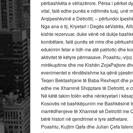
përbashkëta e vëllazërore. Përsa i përket d
vital, falë edhe punës e ndihmës tuaj, unë 
Arqipeshkvinë e Detroitit, – përfundoi Ipeshk
Nga ana e tij, Kryetari i Degës sëVatrës, Al
kishte rezervuar, duke vënë në dukje bashk
kombëtare, falë punës së mire dhe përkushtue
edukimin fetar e lidh me atë patriotic dhe
aktivitet të këtyre përmasave. Poashtu,-vijo
mirëkuptime dhe me Kishën ZojaPajtore dhe fa
evenimentet e rëndësishme ka qënë pjesë
Teqen Bektashjane të Baba Rexhepit dhe po
edhe me Xhaminë Shqiptare të Detroitit, e c
Në këtë takim folën edhe nënkryetari i kësa
Kosovës në bashkëpunim me Bashkësinë Isl
marrëdhenjeve të Xhamisë së Detroitit me Q
bërë histori në qendrimet e tyre atdhetare.
Poashtu, Kujtim Qafa dhe Julian Çefa falen