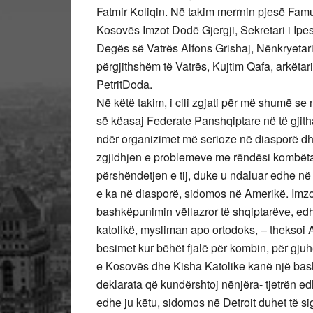
Fatmir Koliqin. Në takim merrnin pjesë Famul
Kosovës Imzot Dodë Gjergji, Sekretari i Ipe
Degës së Vatrës Alfons Grishaj, Nënkryetari P
përgjithshëm të Vatrës, Kujtim Qafa, arkëtari
PetritDoda.
Në këtë takim, i cili zgjati për më shumë se
së këasaj Federate Panshqiptare në të gjitha
ndër organizimet më serioze në diasporë dhe
zgjidhjen e problemeve me rëndësi kombëtar
përshëndetjen e tij, duke u ndaluar edhe n
e ka në diasporë, sidomos në Amerikë. Imzo
bashkëpunimin vëllazror të shqiptarëve, ed
katolikë, mysliman apo ortodoks, – theksoi 
besimet kur bëhët fjalë për kombin, për gju
e Kosovës dhe Kisha Katolike kanë një bas
deklarata që kundërshtoj nënjëra- tjetrën e
edhe ju këtu, sidomos në Detroit duhet të sig