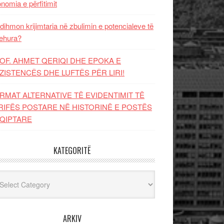
nomia e përfitimit
dihmon krijimtaria në zbulimin e potencialeve të
ehura?
OF. AHMET QERIQI DHE EPOKA E
ZISTENCЁS DHE LUFTЁS PЁR LIRI!
RMAT ALTERNATIVE TË EVIDENTIMIT TË
RIFËS POSTARE NË HISTORINË E POSTËS
QIPTARE
KATEGORITË
egoritë
ARKIV