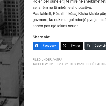
Kolen për punë e tij të mire në shërbimet fet
zellshëm ne të mirën e shqiptarëve.
Pas takimit, Këshilli i kësaj Kishe kishte pë
gazmore, ku nuk mungoi ndonjë pyetje miqës
kohën pas një takimi serioz.
Share via:
Facebook
Twitter
Copy Li
FILED UNDER:
VATRA
TAGGED WITH:
DEGA E VATRES
,
IMZOT DODË GJERGJ