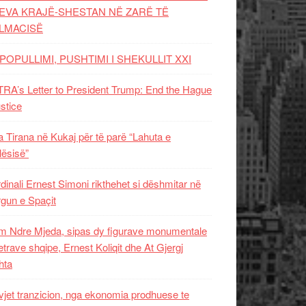
EVA KRAJË-SHESTAN NË ZARË TË
LMACISË
POPULLIMI, PUSHTIMI I SHEKULLIT XXI
RA’s Letter to President Trump: End the Hague
ustice
 Tirana në Kukaj për të parë “Lahuta e
ësisë”
dinali Ernest Simoni rikthehet si dëshmitar në
gun e Spaçit
 Ndre Mjeda, sipas dy figurave monumentale
letrave shqipe, Ernest Koliqit dhe At Gjergj
hta
vjet tranzicion, nga ekonomia prodhuese te