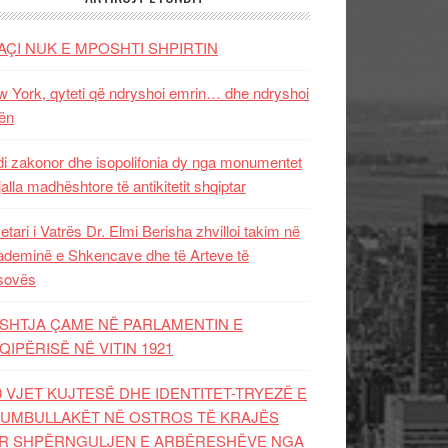
AÇI NUK E MPOSHTI SHPIRTIN
 York, qyteti që ndryshoi emrin… dhe ndryshoi
ën
i zakonor dhe isopolifonia dy nga monumentet
jalla madhështore të antikitetit shqiptar
etari i Vatrës Dr. Elmi Berisha zhvilloi takim në
deminë e Shkencave dhe të Arteve të
sovës
SHTJA ÇAME NË PARLAMENTIN E
QIPËRISË NË VITIN 1921
0 VJET KUJTESË DHE IDENTITET-TRYEZË E
UMBULLAKËT NË OSTROS TË KRAJËS
R SHPËRNGULJEN E ARBËRESHËVE NGA