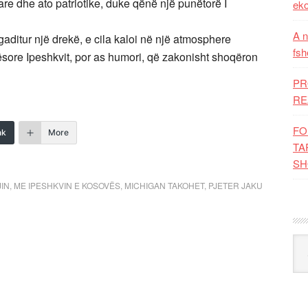
are dhe ato patriotike, duke qënë një punëtorë I
eko
A n
rgaditur një drekë, e cila kaloi në një atmosphere
fsh
ore Ipeshkvit, por as humori, që zakonisht shoqëron
PR
RE
FO
nk
More
TA
SH
IN
,
ME IPESHKVIN E KOSOVËS
,
MICHIGAN TAKOHET
,
PJETER JAKU
Kat