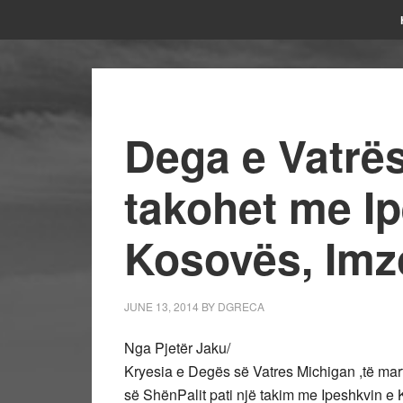
Dega e Vatrë
takohet me I
Kosovës, Imz
JUNE 13, 2014
BY
DGRECA
Nga Pjetër Jaku/
Kryesia e Degës së Vatres Michigan ,të mar
së ShënPalit pati një takim me Ipeshkvin e 