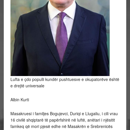
Lufta e çdo populli kundër pushtuesve e okupatorëve është
e drejtë universale
Albin Kurti
Masakruesi i familjes Bogujevci, Duriqi e Llugaliu, i cili vrau
16 civilë shqiptarë të papërfshirë në luftë, anëtari i njësitit
famkeq që mori pjesë edhe në Masakrën e Srebrenicës