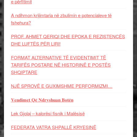
e përfitimit
A ndihmon krijimtaria në zbulimin e potencialeve të
fshehura?
PROF. AHMET QERIQI DHE EPOKA E REZISTENCЁS
DHE LUFTЁS PЁR LIRI!
FORMAT ALTERNATIVE TË EVIDENTIMIT TË
TARIFËS POSTARE NË HISTORINË E POSTËS
SHQIPTARE
NJË SPROVË E GUXIMSHME PERFORMIZMI…
𝐕𝐞𝐧𝐝𝐢𝐦𝐞𝐭 𝐐𝐞̈ 𝐍𝐝𝐫𝐲𝐬𝐡𝐮𝐚𝐧 𝐁𝐨𝐭𝐞̈𝐧
Lek Gjolaj – kalorësi fisnik i Malësisë
FEDERATA VATRA SHPALLË KRYESINË