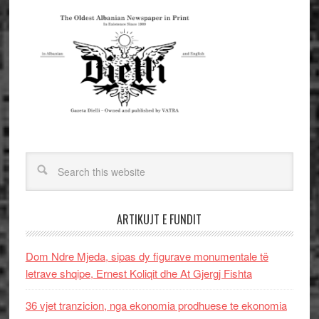
ARTIKUJT E FUNDIT
Dom Ndre Mjeda, sipas dy figurave monumentale të
letrave shqipe, Ernest Koliqit dhe At Gjergj Fishta
36 vjet tranzicion, nga ekonomia prodhuese te ekonomia