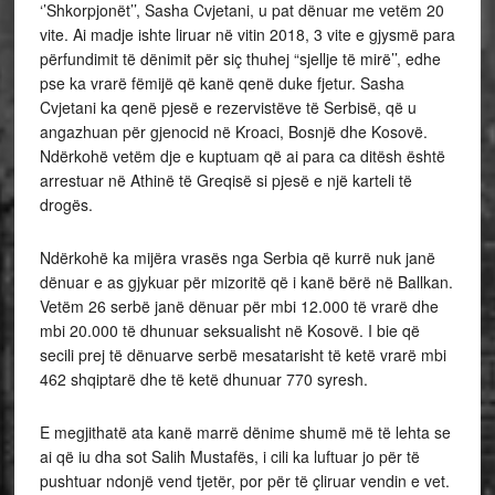
‘’Shkorpjonët’’, Sasha Cvjetani, u pat dënuar me vetëm 20
vite. Ai madje ishte liruar në vitin 2018, 3 vite e gjysmë para
përfundimit të dënimit për siç thuhej “sjellje të mirë’’, edhe
pse ka vrarë fëmijë që kanë qenë duke fjetur. Sasha
Cvjetani ka qenë pjesë e rezervistëve të Serbisë, që u
angazhuan për gjenocid në Kroaci, Bosnjë dhe Kosovë.
Ndërkohë vetëm dje e kuptuam që ai para ca ditësh është
arrestuar në Athinë të Greqisë si pjesë e një karteli të
drogës.
Ndërkohë ka mijëra vrasës nga Serbia që kurrë nuk janë
dënuar e as gjykuar për mizoritë që i kanë bërë në Ballkan.
Vetëm 26 serbë janë dënuar për mbi 12.000 të vrarë dhe
mbi 20.000 të dhunuar seksualisht në Kosovë. I bie që
secili prej të dënuarve serbë mesatarisht të ketë vrarë mbi
462 shqiptarë dhe të ketë dhunuar 770 syresh.
E megjithatë ata kanë marrë dënime shumë më të lehta se
ai që iu dha sot Salih Mustafës, i cili ka luftuar jo për të
pushtuar ndonjë vend tjetër, por për të çliruar vendin e vet.