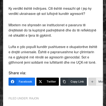
Ky verdikt është indinjues. Cili është mesazhi që i jep ky
verdikt ukrainasve që sot luftojnë kundër agresorit?
Mbetem me shpresën se institucionet e pavarura të
drejtësisë do ta kuptojnë padrejtësinë dhe do të reflektojnë
në shkallët e tjera të gjykimit.
Lufta e çdo populli kundër pushtuesve e okupatorëve është
e drejtë universale. Është e papranueshme kur çlirimtarin
na e gjykojnë më rëndë se agresorin gjenocidal. Sot e
gjithmonë jemi solidarë me luftëtarët dhe me UÇK-në tonë.
Share via:
Facebook
Twitter
Copy Link
More
FILED UNDER:
RAJON