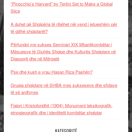
“Pinocchio’s Harvard” by Tertini Set to Make a Global
Slice
A duhet që Shqipëria të ribëhet një vend i jetueshëm për
të gjithë shqiptarët?
Përfundoi me sukses Seminari XIX Mbarëkombëtar i
Mësuesve të Gjuhës Shqipe dhe Kulturës Shqiptare në
Diasporë dhe në Mërgatë
Pse dhe kush e vrau Hasan Riza Pashën?
Gruaja shqiptare në SHBA mes sukseseve dhe sfidave
të së ardhmes
Fjalori i Kristoforidhit (1904): Monument leksikografik,
etnogjeografik dhe i identitetit kombëtar shqiptar
KATEGORITË