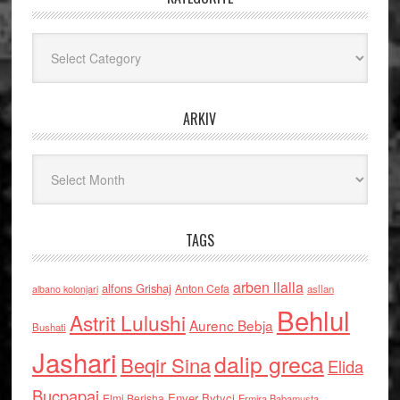
Kategoritë
ARKIV
Arkiv
TAGS
arben llalla
alfons Grishaj
Anton Cefa
asllan
albano kolonjari
Behlul
Astrit Lulushi
Aurenc Bebja
Bushati
Jashari
dalip greca
Beqir Sina
Elida
Buçpapaj
Enver Bytyci
Elmi Berisha
Ermira Babamusta