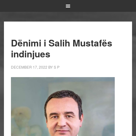
Dënimi i Salih Mustafës
indinjues
DECEMBER 17, 2022
BY
S P