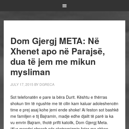
Dom Gjergj META: Në
Xhenet apo në Parajsë,
dua të jem me mikun
mysliman
JULY 17, 2015
BY
DGRECA
Sot telefonatën e pare ia bëra Durit. Kështu e thërras
shokun tim të ngushte me të cilin kam kaluar adoleshencën
time e prej asaj kohe jemi ende shoke! Ai feston sot bashkë
me familjen e tij Bajramin, madje edhe djalit të parë ia ka
vu emrin Bajram, thotë prifti katolik, Dom Gjergj Meta.
“Kur mendoj shpesh për ekstremizmin fetar me shkon