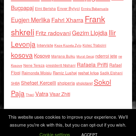
Buçpapaj
Enver Bytyci
Elmi Berisha
Ermira Babamusta
Frank
Eugjen Merlika
Fahri Xharra
shkreli
Ilir
Gezim Llojdia
Fritz radovani
Levonja
Interviste
Kolec Traboini
Keze Kozeta Zylo
kosova
Kosove
nderroi jete
Marjana Bulku
ne
Murat Gecaj
Rafaela Prifti
Rafael
Nene Tereza
Kosove
presidenti Nishani
Floqi
Raimonda Moisiu
Ramiz Lushaj
reshat kripa
Sadik Elshani
Sokol
Shefqet Kercelli
shqiperia
shqiptaret
SHBA
Paja
Vatra
Visar Zhiti
Thaci
This website uses cookies to improve your experience. We'll
assume you're ok with this, but you can opt-out if you wish.
Cookie settings
Log in
ACCEPT