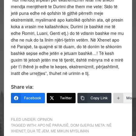
mendja menjëherë te Durimi dhe them me vete: Sido të
jetë puna edhe në qofshin të gjithë përreth meje
ekstremistë, myslimanë apo katolikë qofshin ata, që presin
koka a vrasin me kallashnikov, Durimi (e bashkë me të
edhe Romiri, Luani, Genti etj.) do të vdisnin bashke me mu
dhe ne nuk do ta linim njëri-tjetrin vetëm. Në Xhenet apo
në Parajsë, ta quajmë si të duam, do të donim te shkonim
bashkë sepse edhe jetën e jetuam bashkë…! Të kesh
guxim të jetosh jetën me të tjerët, është mënyra më e mirë
për t’i thënë jo edhe te keqes, ekstremizmit, përjashtimit,
inatit dhe urrejtjes”, thuhet në urimin e tij.
Share via:
Facebook
Twitter
Copy Link
More
FILED UNDER:
OPINION
TAGGED WITH:
APO NË PARAJSË
,
DOM GJERGJ META: NË
XHENET
,
DUA TË JEM
,
ME MIKUN MYSLIMAN