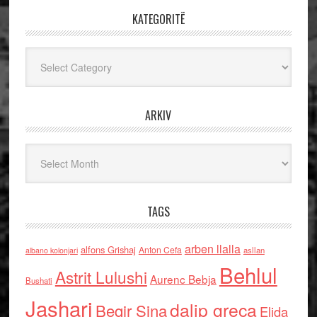
KATEGORITË
Kategoritë
ARKIV
Arkiv
TAGS
arben llalla
alfons Grishaj
Anton Cefa
asllan
albano kolonjari
Behlul
Astrit Lulushi
Aurenc Bebja
Bushati
Jashari
dalip greca
Beqir Sina
Elida