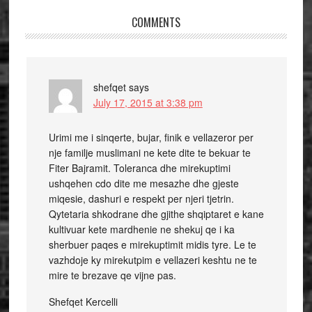
COMMENTS
shefqet
says
July 17, 2015 at 3:38 pm
Urimi me i sinqerte, bujar, finik e vellazeror per
nje familje muslimani ne kete dite te bekuar te
Fiter Bajramit. Toleranca dhe mirekuptimi
ushqehen cdo dite me mesazhe dhe gjeste
miqesie, dashuri e respekt per njeri tjetrin.
Qytetaria shkodrane dhe gjithe shqiptaret e kane
kultivuar kete mardhenie ne shekuj qe i ka
sherbuer paqes e mirekuptimit midis tyre. Le te
vazhdoje ky mirekutpim e vellazeri keshtu ne te
mire te brezave qe vijne pas.
Shefqet Kercelli