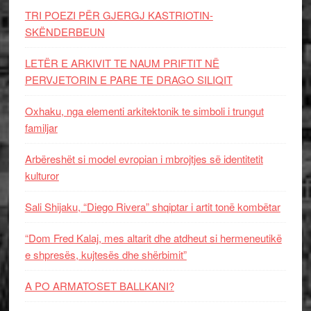
TRI POEZI PËR GJERGJ KASTRIOTIN-
SKËNDERBEUN
LETËR E ARKIVIT TE NAUM PRIFTIT NË
PERVJETORIN E PARE TE DRAGO SILIQIT
Oxhaku, nga elementi arkitektonik te simboli i trungut
familjar
Arbëreshët si model evropian i mbrojtjes së identitetit
kulturor
Sali Shijaku, “Diego Rivera” shqiptar i artit tonë kombëtar
“Dom Fred Kalaj, mes altarit dhe atdheut si hermeneutikë
e shpresës, kujtesës dhe shërbimit”
A PO ARMATOSET BALLKANI?