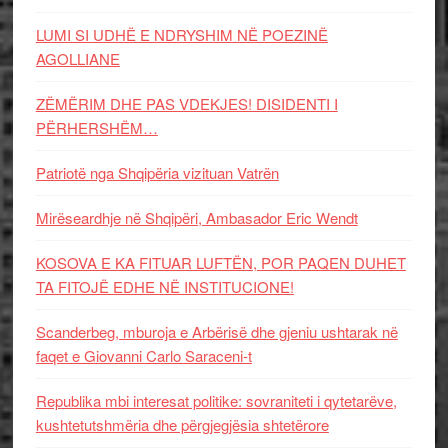
LUMI SI UDHË E NDRYSHIM NË POEZINË
AGOLLIANE
ZËMËRIM DHE PAS VDEKJES! DISIDENTI I
PËRHERSHËM…
Patriotë nga Shqipëria vizituan Vatrën
Mirëseardhje në Shqipëri, Ambasador Eric Wendt
KOSOVA E KA FITUAR LUFTËN, POR PAQEN DUHET
TA FITOJË EDHE NË INSTITUCIONE!
Scanderbeg, mburoja e Arbërisë dhe gjeniu ushtarak në
faqet e Giovanni Carlo Saraceni-t
Republika mbi interesat politike: sovraniteti i qytetarëve,
kushtetutshmëria dhe përgjegjësia shtetërore