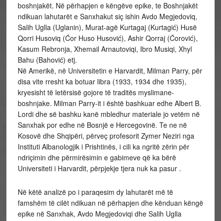
boshnjakët. Në përhapjen e këngëve epike, te Boshnjakët
ndikuan lahutarët e Sanxhakut siç ishin Avdo Megjedoviq,
Salih Uglla (Uglanin), Murat-agë Kurtagaj (Kurtagić) Husë
Qorri Husoviq (Ćor Huso Husović), Ashir Qorraj (Ćorović),
Kasum Rebronja, Xhemail Arnautoviqi, Ibro Musiqi, Xhyl
Bahu (Bahović) etj.
Në Amerikë, në Universitetin e Harvardit, Milman Parry, për
disa vite rresht ka botuar libra (1933, 1934 dhe 1935),
kryesisht të letërsisë gojore të traditës myslimane-
boshnjake. Milman Parry-it i është bashkuar edhe Albert B.
Lordi dhe së bashku kanë mbledhur materiale jo vetëm në
Sanxhak por edhe në Bosnjë e Hercegovinë. Te ne në
Kosovë dhe Shqipëri, përveç profesorit Zymer Neziri nga
Instituti Albanologjik i Prishtinës, i cili ka ngritë zërin për
ndriçimin dhe përmirësimin e gabimeve që ka bërë
Universiteti i Harvardit, përpjekje tjera nuk ka pasur .
Në këtë analizë po i paraqesim dy lahutarët më të
famshëm të cilët ndikuan në përhapjen dhe kënduan këngë
epike në Sanxhak, Avdo Megjedoviqi dhe Salih Uglla