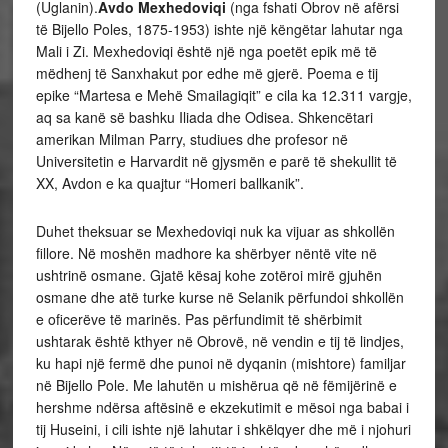
(Uglanin).
Avdo Mexhedoviqi
(nga fshati Obrov në afërsi
të Bijello Poles, 1875-1953) ishte një këngëtar lahutar nga
Mali i Zi. Mexhedoviqi është një nga poetët epik më të
mëdhenj të Sanxhakut por edhe më gjerë. Poema e tij
epike “Martesa e Mehë Smailagiqit” e cila ka 12.311 vargje,
aq sa kanë së bashku Iliada dhe Odisea. Shkencëtari
amerikan Milman Parry, studiues dhe profesor në
Universitetin e Harvardit në gjysmën e parë të shekullit të
XX, Avdon e ka quajtur “Homeri ballkanik”.
Duhet theksuar se Mexhedoviqi nuk ka vijuar as shkollën
fillore. Në moshën madhore ka shërbyer nëntë vite në
ushtrinë osmane. Gjatë kësaj kohe zotëroi mirë gjuhën
osmane dhe atë turke kurse në Selanik përfundoi shkollën
e oficerëve të marinës. Pas përfundimit të shërbimit
ushtarak është kthyer në Obrovë, në vendin e tij të lindjes,
ku hapi një fermë dhe punoi në dyqanin (mishtore) familjar
në Bijello Pole. Me lahutën u mishërua që në fëmijërinë e
hershme ndërsa aftësinë e ekzekutimit e mësoi nga babai i
tij Huseini, i cili ishte një lahutar i shkëlqyer dhe më i njohuri