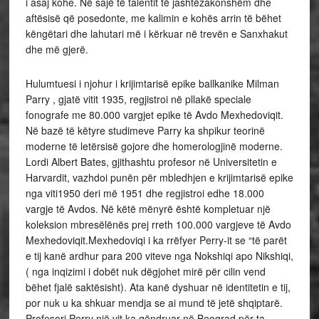
i asaj kohe. Në sajë të talentit të jashtëzakonshëm dhe
aftësisë që posedonte, me kalimin e kohës arrin të bëhet
këngëtari dhe lahutari më i kërkuar në trevën e Sanxhakut
dhe më gjerë.
Hulumtuesi i njohur i krijimtarisë epike ballkanike Milman
Parry , gjatë vitit 1935, regjistroi në pllakë speciale
fonografe me 80.000 vargjet epike të Avdo Mexhedoviqit.
Në bazë të këtyre studimeve Parry ka shpikur teorinë
moderne të letërsisë gojore dhe homerologjinë moderne.
Lordi Albert Bates, gjithashtu profesor në Universitetin e
Harvardit, vazhdoi punën për mbledhjen e krijimtarisë epike
nga viti1950 deri më 1951 dhe regjistroi edhe 18.000
vargje të Avdos. Në këtë mënyrë është kompletuar një
koleksion mbresëlënës prej rreth 100.000 vargjeve të Avdo
Mexhedoviqit.Mexhedoviqi i ka rrëfyer Perry-it se “të parët
e tij kanë ardhur para 200 viteve nga Nokshiqi apo Nikshiqi,
( nga inqizimi i dobët nuk dëgjohet mirë për cilin vend
bëhet fjalë saktësisht). Ata kanë dyshuar në identitetin e tij,
por nuk u ka shkuar mendja se ai mund të jetë shqiptarë.
Profesori Perry një vit ka qëndruar në Beograd për ta