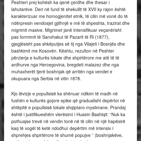
Peshteri prej kohësh ka qenë çerdhe dhe thesar i
lahutarëve. Deri në fund të shekullit të XVII ky rajon është
karakterizuar me homogjenitet etnik, të cilin më vonë do të
ndërpresin vendosjet gjithnjë e më të shpeshta, trazirat dhe
migrimit masive. Migrimet janë intensifikuar veçanërisht
pas formimit të Sanxhakut të Pazarit të Ri (1877),
gjegjësisht pas shkëputjes së tij nga Vilajeti i Bosnjës dhe
bashkimit me Kosovën. Kështu, rezulton në Peshter
përzierja e kulturës lokale dhe shpirtërore me atë të të
ardhurve nga Hercegovina, bregdeti malazez dhe nga
muhaxherët tjerë boshnjak që arritën nga vendet e
okupuara nga Serbia në vitin 1878.
Kjo lëvizje e popullsisë ka shënuar ndikim të madh në
fushën e kulturës gojore epike që gradualisht depërtoi në
shtëpitë e popullsisë lokale shqiptaro-myslimane. Prandaj
është i justifikueshëm vlerësimi i Husein Bashiqit: “Nuk ka
pothuajse trevë në vendin tonë në të cilin në një hapësirë
kaq të vogël të ketë ndodhur depërtim më intensiv i
shprehjes shpirtërore të shumë popujve ” (boshnjakëve,