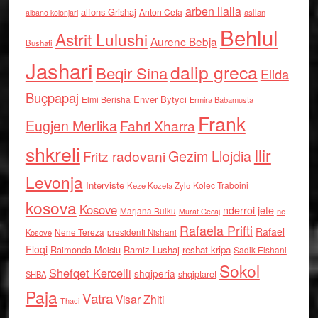
arben llalla
alfons Grishaj
Anton Cefa
asllan
albano kolonjari
Behlul
Astrit Lulushi
Aurenc Bebja
Bushati
Jashari
dalip greca
Beqir Sina
Elida
Buçpapaj
Enver Bytyci
Elmi Berisha
Ermira Babamusta
Frank
Eugjen Merlika
Fahri Xharra
shkreli
Ilir
Gezim Llojdia
Fritz radovani
Levonja
Interviste
Kolec Traboini
Keze Kozeta Zylo
kosova
Kosove
nderroi jete
Marjana Bulku
ne
Murat Gecaj
Rafaela Prifti
Rafael
Nene Tereza
Kosove
presidenti Nishani
Floqi
Raimonda Moisiu
Ramiz Lushaj
reshat kripa
Sadik Elshani
Sokol
Shefqet Kercelli
shqiperia
shqiptaret
SHBA
Paja
Vatra
Visar Zhiti
Thaci