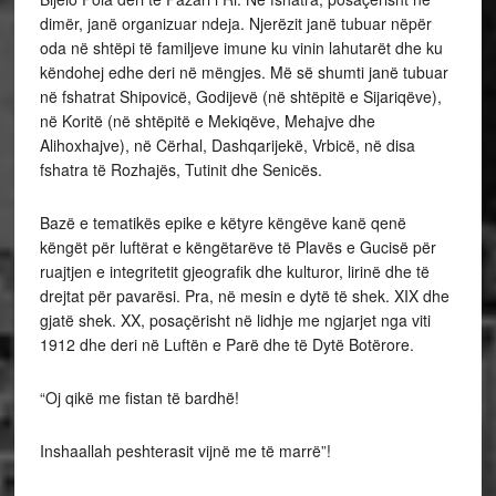
dimër, janë organizuar ndeja. Njerëzit janë tubuar nëpër
oda në shtëpi të familjeve imune ku vinin lahutarët dhe ku
këndohej edhe deri në mëngjes. Më së shumti janë tubuar
në fshatrat Shipovicë, Godijevë (në shtëpitë e Sijariqëve),
në Koritë (në shtëpitë e Mekiqëve, Mehajve dhe
Alihoxhajve), në Cërhal, Dashqarijekë, Vrbicë, në disa
fshatra të Rozhajës, Tutinit dhe Senicës.
Bazë e tematikës epike e këtyre këngëve kanë qenë
këngët për luftërat e këngëtarëve të Plavës e Gucisë për
ruajtjen e integritetit gjeografik dhe kulturor, lirinë dhe të
drejtat për pavarësi. Pra, në mesin e dytë të shek. XIX dhe
gjatë shek. XX, posaçërisht në lidhje me ngjarjet nga viti
1912 dhe deri në Luftën e Parë dhe të Dytë Botërore.
“Oj qikë me fistan të bardhë!
Inshaallah peshterasit vijnë me të marrë”!