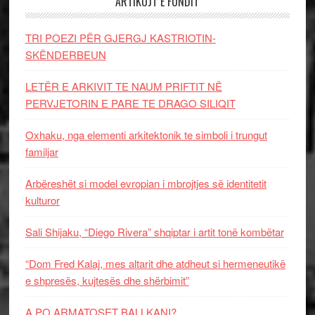
ARTIKUJT E FUNDIT
TRI POEZI PËR GJERGJ KASTRIOTIN-
SKËNDERBEUN
LETËR E ARKIVIT TE NAUM PRIFTIT NË
PERVJETORIN E PARE TE DRAGO SILIQIT
Oxhaku, nga elementi arkitektonik te simboli i trungut
familjar
Arbëreshët si model evropian i mbrojtjes së identitetit
kulturor
Sali Shijaku, “Diego Rivera” shqiptar i artit tonë kombëtar
“Dom Fred Kalaj, mes altarit dhe atdheut si hermeneutikë
e shpresës, kujtesës dhe shërbimit”
A PO ARMATOSET BALLKANI?