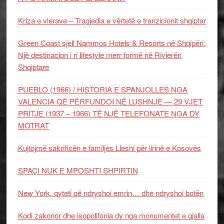
Kriza e vlerave – Tragjedia e vërtetë e tranzicionit shqiptar
Green Coast sjell Nammos Hotels & Resorts në Shqipëri:
Një destinacion i ri lifestyle merr formë në Rivierën
Shqiptare
PUEBLO (1966) / HISTORIA E SPANJOLLES NGA
VALENCIA QË PËRFUNDOI NË LUSHNJE — 29 VJET
PRITJE (1937 – 1966) TË NJË TELEFONATE NGA DY
MOTRAT
Kujtojmë sakrificën e familjes Lleshi për lirinë e Kosovës
SPAÇI NUK E MPOSHTI SHPIRTIN
New York, qyteti që ndryshoi emrin… dhe ndryshoi botën
Kodi zakonor dhe isopolifonia dy nga monumentet e gjalla