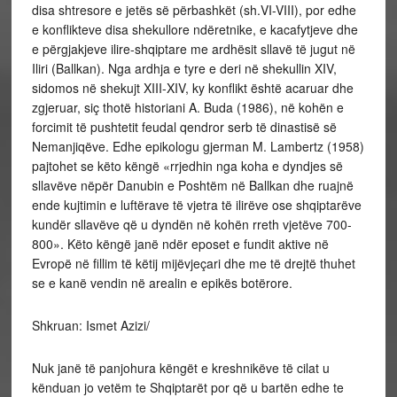
disa shtresore e jetës së përbashkët (sh.VI-VIII), por edhe
e konflikteve disa shekullore ndëretnike, e kacafytjeve dhe
e përgjakjeve ilire-shqiptare me ardhësit sllavë të jugut në
Iliri (Ballkan). Nga ardhja e tyre e deri në shekullin XIV,
sidomos në shekujt XIII-XIV, ky konflikt është acaruar dhe
zgjeruar, siç thotë historiani A. Buda (1986), në kohën e
forcimit të pushtetit feudal qendror serb të dinastisë së
Nemanjiqëve. Edhe epikologu gjerman M. Lambertz (1958)
pajtohet se këto këngë «rrjedhin nga koha e dyndjes së
sllavëve nëpër Danubin e Poshtëm në Ballkan dhe ruajnë
ende kujtimin e luftërave të vjetra të ilirëve ose shqiptarëve
kundër sllavëve që u dyndën në kohën rreth vjetëve 700-
800». Këto këngë janë ndër eposet e fundit aktive në
Evropë në fillim të këtij mijëvjeçari dhe me të drejtë thuhet
se e kanë vendin në arealin e epikës botërore.
Shkruan: Ismet Azizi/
Nuk janë të panjohura këngët e kreshnikëve të cilat u
kënduan jo vetëm te Shqiptarët por që u bartën edhe te