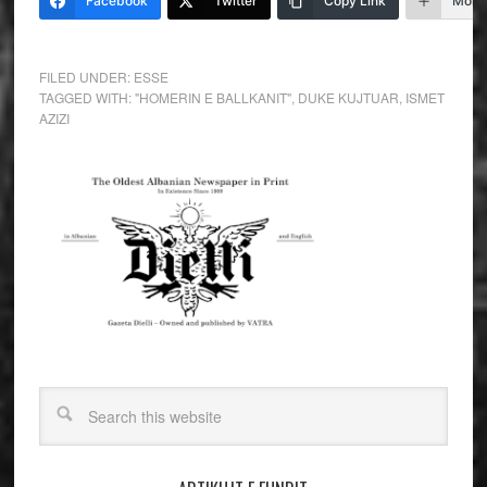
Facebook
Twitter
Copy Link
More
FILED UNDER:
ESSE
TAGGED WITH:
"HOMERIN E BALLKANIT"
,
DUKE KUJTUAR
,
ISMET
AZIZI