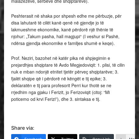
malazezëve, serbëve dhe shqiptarëve).
Peshterasit në shaka por shpesh edhe me përbuzje, për
disa lahutarë të cilët kanë qenë në gjendje jo të
lakmueshme ekonomike, kanë përdorë një thënie të
njohur: „Takum pasha, hall magjupi“ (I veshur si Pashë,
ndërsa gjendja ekonomike e familjes shumë e keqe).
Prof. Neziri, bazohet në katër pika në shpjegimin e
prejardhjes shqiptare të Avdo Megjedoviqit: 1. plisi, të cilin
nuk e mban ndonjë etnitet tjetër përveç shqiptarëve; 3.
fjalët shqipe që i përdorë në këngët e tij epike; 3.
deklaratën e tij para profesorit Perri kur thotë se ne
rrjedhim nga gjaku i Ferizit, jo Ferizoviqit (citoj: “Mi
poticemo od krvi Ferizi”), dhe 3. sintaksa e tij.
Share via: