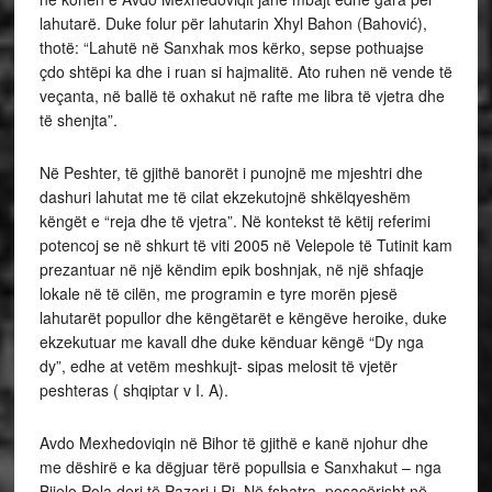
lahutarë. Duke folur për lahutarin Xhyl Bahon (Bahović),
thotë: “Lahutë në Sanxhak mos kërko, sepse pothuajse
çdo shtëpi ka dhe i ruan si hajmalitë. Ato ruhen në vende të
veçanta, në ballë të oxhakut në rafte me libra të vjetra dhe
të shenjta”.
Në Peshter, të gjithë banorët i punojnë me mjeshtri dhe
dashuri lahutat me të cilat ekzekutojnë shkëlqyeshëm
këngët e “reja dhe të vjetra”. Në kontekst të këtij referimi
potencoj se në shkurt të viti 2005 në Velepole të Tutinit kam
prezantuar në një këndim epik boshnjak, në një shfaqje
lokale në të cilën, me programin e tyre morën pjesë
lahutarët popullor dhe këngëtarët e këngëve heroike, duke
ekzekutuar me kavall dhe duke kënduar këngë “Dy nga
dy”, edhe at vetëm meshkujt- sipas melosit të vjetër
peshteras ( shqiptar v I. A).
Avdo Mexhedoviqin në Bihor të gjithë e kanë njohur dhe
me dëshirë e ka dëgjuar tërë popullsia e Sanxhakut – nga
Bijelo Pola deri të Pazari i Ri. Në fshatra, posaçërisht në