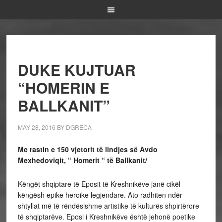
DUKE KUJTUAR
“HOMERIN E
BALLKANIT”
MAY 28, 2016
BY
DGRECA
Me rastin e 150 vjetorit të lindjes së Avdo
Mexhedoviqit, “ Homerit “ të Ballkanit/
Këngët shqiptare të Eposit të Kreshnikëve janë cikël
këngësh epike heroike legjendare. Ato radhiten ndër
shtyllat më të rëndësishme artistike të kulturës shpirtërore
të shqiptarëve. Eposi i Kreshnikëve është jehonë poetike