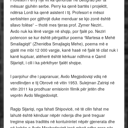
mësuar gjuhën serbe. Perry ka qenë bartës i projektit,
ndërsa Lordi ka qenë asistent i tij. Profesori e mësoi
serbishten por gjithnjë duke menduar se kjo zonë është
sllavo folëse” – thotë mes tjeras prof. Zymer Neziri..
Avdo nuk ka lënë vargje në shqip, por fjalë po. Neziri
potencon se kur është përgatitur poema “Martesa e Mehë
Smailagiqit” (Zhenidba Smajlagiq Mehe), poema më e
gjatë me mbi 12 000 vargje, kanë hasë në fjalë të cilat nuk i
kanë kuptuar, atëherë është kërkuar ndihma e Qamil
Sijariqit, i cili i ka përkthyer fjalët shqipe.
I panjohur dhe i papranuar, Avdo Megjodoviqi vdiq në
vendlindjen e tij Obrovë në vitin 1953. Sulejman Zatriqi në
vitin 2011 ka prodhuar emisionin filmik për jetën dhe
veprën Avdo Megjedoviqit.
Ragip Sijariqi, nga fshati Shipovicë, në të cilin fshat me
lahutë është kënduar nëpër ndenja dhe janë treguar
tregime sipas traditës në kontuinintet nëpër gjenerata dhe
në kohën e Avdo Mexhedoviqit janë mbajt edhe gara për