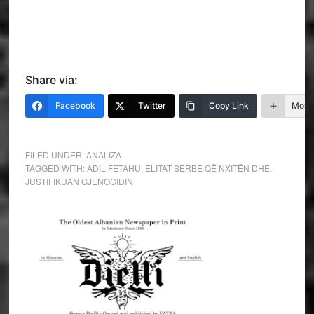
Share via:
Facebook
Twitter
Copy Link
More
FILED UNDER:
ANALIZA
TAGGED WITH:
ADIL FETAHU
,
ELITAT SERBE QË NXITËN DHE
,
JUSTIFIKUAN GJENOCIDIN