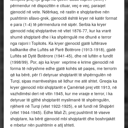
përmendur në dispozitën e cituar, veç e veç, paraqet
gjenocid në vete. Ndërkaq, në rastin e shqiptarëve nën
pushtimin sllavo-grek, gjenocidi është kryer në katër format
e para (1-4) të përmendura më sipër. Serbia ka kryer
gjenocid ndaj shqiptarëve në vitet 1876-77, kur ka vrarë
shumë shqiptarë dhe i ka shpërngulë me dhunë e terror
nga rajoni i Toplicës. Ka kryer gjenocid gjatë luftërave
ballkanike dhe Luftës së Parë Botërore (1913-1918), gjatë
Luftës së Dytë Botërore (1941-45), dhe në luftën e fundit
(1998/99). Por, ajo ka kryer veprime e krime gjenocidi në
forma të ndryshme edhe gjatë kohës së paqes, me terrorin
që ka bërë, për t’i detyruar shqiptarët të shpërngulën në
Turqi, sipas marrëveshjes së lidhur me atë shtet. Greqia ka
kryer gjenocid mbi shqiptarët e Çamërisë prej vitit 1913, në
vazhdimësi deri në vitin 1945, kur me vrasje e terror, i ka
detyruar të gjithë shqiptarët myslimanë të shpërngulën,
njëherë në Turqi (vitet 1922-1925), e së fundi në Shqipëri
(vitet 1944-1945). Edhe Mali Zi, prej pushtimit të viseve
shqiptare, ka bërë gjenocid mbi shqiptarët dhe boshnjakët
e mbetur nën pushtimin e atij shteti.