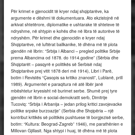
Për krimet e gjenocidit të kryer ndaj shqiptarëve, ka
argumente e dëshmi të dokumentuara. Ato ekzistojnë në
arkivat shtetërore, diplomatike e ushtarake të shteteve të
ndryshme, në shtypin e kohës dhe në libra të autorëve të
ndryshëm. Për krimet dhe gjenocidin e kryer ndaj
Shqiptarëve, në luftërat ballkanike, të dhëna më të plota
gjendën në librin: “Srbija i Albanci – pregled politike Srbije
prema Albancima od 1878. do 1914.godine” (Sërbia dhe
Shqiptarët – pasqyrë e politikës së Serbisë ndaj
Shqiptarëve prej vitit 1878 deri më 1914), Libri i Parë,
botim i Revistës “Çasopis sa kritiko znanosti”, Lublanë, prill
1989). Argumentet e paraqitura në atë libër janë
mbështetur kryesisht në burimet serbe. Shumë prej tyre
gjendën në librin e social-demokratit serb, Dimitrije
Tucoviq: “Srbija i Arbanija – jedan prilog kritici zavojevacke
politike srpske burzoazije” (Serbia dhe Shqipëria – një
kontribut kritikës së politikës pushtuese të borgjezisë serbe,
botim: “Kultura: Beograd-Zagreb” 1946), me parathënien e
Millovan Gjillasit. Nga shtypi i huaj, të dhëna më të plota