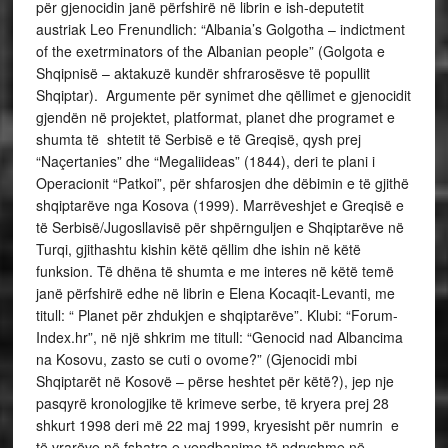
për gjenocidin janë përfshirë në librin e ish-deputetit
austriak Leo Frenundlich: “Albania’s Golgotha – indictment
of the exetrminators of the Albanian people” (Golgota e
Shqipnisë – aktakuzë kundër shfrarosësve të popullit
Shqiptar). Argumente për synimet dhe qëllimet e gjenocidit
gjendën në projektet, platformat, planet dhe programet e
shumta të shtetit të Serbisë e të Greqisë, qysh prej
“Naçertanies” dhe “Megaliideas” (1844), deri te plani i
Operacionit “Patkoi”, për shfarosjen dhe dëbimin e të gjithë
shqiptarëve nga Kosova (1999). Marrëveshjet e Greqisë e
të Serbisë/Jugosllavisë për shpërnguljen e Shqiptarëve në
Turqi, gjithashtu kishin këtë qëllim dhe ishin në këtë
funksion. Të dhëna të shumta e me interes në këtë temë
janë përfshirë edhe në librin e Elena Kocaqit-Levanti, me
titull: “ Planet për zhdukjen e shqiptarëve”. Klubi: “Forum-
Index.hr”, në një shkrim me titull: “Genocid nad Albancima
na Kosovu, zasto se cuti o ovome?” (Gjenocidi mbi
Shqiptarët në Kosovë – përse heshtet për këtë?), jep nje
pasqyrë kronologjike të krimeve serbe, të kryera prej 28
shkurt 1998 deri më 22 maj 1999, kryesisht për numrin e
të vrarëve në fshatra e vendbanime të ndryshme në