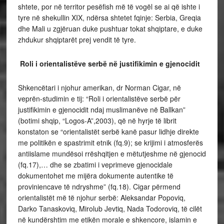
shtete, por në territor pesëfish më të vogël se ai që ishte i
tyre në shekullin XIX, ndërsa shtetet fqinje: Serbia, Greqia
dhe Mali u zgjëruan duke pushtuar tokat shqiptare, e duke
zhdukur shqiptarët prej vendit të tyre.
Roli i orientalistëve serbë në justifikimin e gjenocidit
Shkencëtari i njohur amerikan, dr Norman Cigar, në
veprën-studimin e tij: “Roli i orientalistëve serbë për
justifikimin e gjenocidit ndaj muslimanëve në Ballkan”
(botimi shqip, “Logos-A”,2003), që në hyrje të librit
konstaton se “orientalistët serbë kanë pasur lidhje direkte
me politikën e spastrimit etnik (fq.9); se krijimi i atmosferës
antiislame mundësoi rrëshqitjen e mëtutjeshme në gjenocid
(fq.17),… dhe se zbatimi i veprimeve gjenocidale
dokumentohet me mijëra dokumente autentike të
proviniencave të ndryshme” (fq.18). Cigar përmend
orientalistët më të njohur serbë: Aleksandar Popoviq,
Darko Tanaskoviq, Mirolub Jevtiq, Nada Todoroviq, të cilët
në kundërshtim me etikën morale e shkencore, islamin e