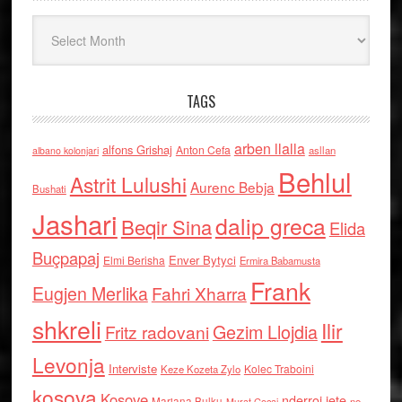
Arkiv
TAGS
arben llalla
alfons Grishaj
Anton Cefa
asllan
albano kolonjari
Behlul
Astrit Lulushi
Aurenc Bebja
Bushati
Jashari
dalip greca
Beqir Sina
Elida
Buçpapaj
Enver Bytyci
Elmi Berisha
Ermira Babamusta
Frank
Eugjen Merlika
Fahri Xharra
shkreli
Ilir
Gezim Llojdia
Fritz radovani
Levonja
Interviste
Kolec Traboini
Keze Kozeta Zylo
kosova
Kosove
nderroi jete
Marjana Bulku
ne
Murat Gecaj