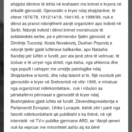
shqiptoi dënime të lehta në krahasim me krimet e kryera në
shkallë gjenocidi. Gjenocidin e kryer ndaj shqiptarëve, të
viteve 1876/78, 1912/14/18, 1941/45, e 1998/99, nuk e
dënoi as pranoi ndonjëherë asnjë organizëm apo individ në
Serbi. Ndonjë individ i dënoi krimet monstruoze të
soldateskës serbe, pa e përmendur fjalën gjenocid, si
Dimitrije Tucoviqi, Kosta Novakoviq, Dushan Popoviq e
ndonjë tjetër gjatë luftërave ballkanike, apo Natasha
Kandiqi për luftën e fundit, por ata janë zëra të vetmuar, të
izoluar e të urryer nga shteti, nga kisha, nga shkenca dhe
nga populli i ushqyer me urrejtje patologjike ndaj
Shqiptarëve si komb, dhe ndaj Islamit si fe. Një rezolutë për
gjenocidin e kryer në Srebrenicë në vitin 1995, e miratuar
nga organizmat ndërkombëtare, nuk i mbulon as
përsëafërmi përmasat e gjenocidit të kryer ndaj
Boshnjakëve gjatë luftës së fundit. Zëvendëspresidentja e
Parlamentit Evropian, Ulrike Lunaçek, është zëri i parë nga
fatorët ndërkombëtarë që publikisht e ka thënë, në një
intervistë në TV-n publike gjermane ARD, se “
Asnjë qeveri
nuk ka vepruar me minoritetet
ashtu siç ka bërë