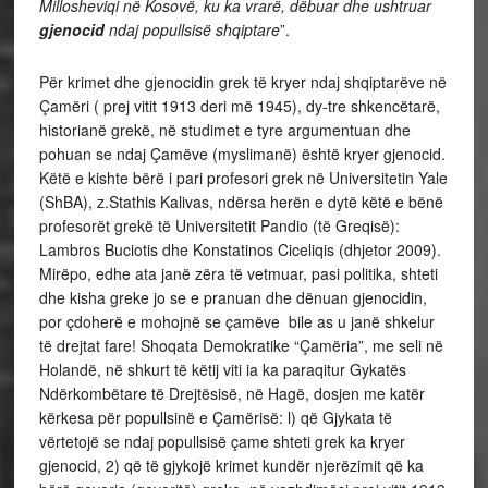
Millosheviqi në Kosovë, ku ka vrarë, dëbuar dhe ushtruar
gjenocid
ndaj popullsisë
shqiptare
”.
Për krimet dhe gjenocidin grek të kryer ndaj shqiptarëve në
Çamëri ( prej vitit 1913 deri më 1945), dy-tre shkencëtarë,
historianë grekë, në studimet e tyre argumentuan dhe
pohuan se ndaj Çamëve (myslimanë) është kryer gjenocid.
Këtë e kishte bërë i pari profesori grek në Universitetin Yale
(ShBA), z.Stathis Kalivas, ndërsa herën e dytë këtë e bënë
profesorët grekë të Universitetit Pandio (të Greqisë):
Lambros Buciotis dhe Konstatinos Ciceliqis (dhjetor 2009).
Mirëpo, edhe ata janë zëra të vetmuar, pasi politika, shteti
dhe kisha greke jo se e pranuan dhe dënuan gjenocidin,
por çdoherë e mohojnë se çamëve bile as u janë shkelur
të drejtat fare! Shoqata Demokratike “Çamëria”, me seli në
Holandë, në shkurt të këtij viti ia ka paraqitur Gykatës
Ndërkombëtare të Drejtësisë, në Hagë, dosjen me katër
kërkesa për popullsinë e Çamërisë: l) që Gjykata të
vërtetojë se ndaj popullsisë çame shteti grek ka kryer
gjenocid, 2) që të gjykojë krimet kundër njerëzimit që ka