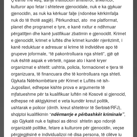
kulturor apo fetar i shteteve gjenocidale, nuk e ka gjykuar
gjenocidin, as nuk ka kërkuar falje (ndonëse kërkimfalja
nuk do të thotë asgjë). Përkundrazi, ato me platformat,
planet dhe programet e tyre, e kanë nxitur e ndihmuar
përgatitjen dhe kanë justifikuar zbatimin e gjenocidit. Krimet
e gjenocidit, krimet e luftës dhe krimet kundër njerëzimit, i
kanë reduktuar e adresuar si krime të individëve apo të
grupeve joformale, “të pakontrolluara nga shteti”, gjë që
nuk është aspak e vërtetë, ngase ato i kanë kryer
organizmat e shtetit: ushtria, policia, formacionet e tjera të
organizuara, të financuara dhe të kontrolluara nga shteti.
Gjykata Ndërkombëtare për Krimet e Luftës në ish-
Jugosllavi, edhepse kishte prova e argumente të
mjfatueshme për ta kualifikuar luftën në Kosovë si gjenocid,
edhepse në aktgjykimet e veta kundër kreut politik,
ushtarak e policor (dmth. kreut shtetëror të Serbisë/RFJ),
shqiptoi kualifikimin “
ndërmarrje e përbashkët kriminale”
,
ajo Gjykatë nuk e fajësoi as dënoi shtetin apo ndonjë
organizatë politike, fetare a kulturore për gjenocidin, veçse
përgjegjësinë e individualizoi në disa persona, të cilëve iu