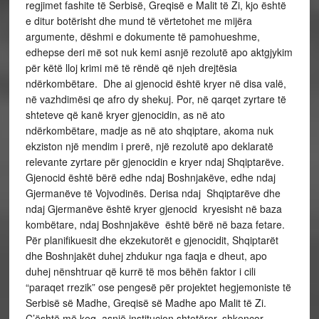
regjimet fashite të Serbisë, Greqisë e Malit të Zi, kjo është
e ditur botërisht dhe mund të vërtetohet me mijëra
argumente, dëshmi e dokumente të pamohueshme,
edhepse deri më sot nuk kemi asnjë rezolutë apo aktgjykim
për këtë lloj krimi më të rëndë që njeh drejtësia
ndërkombëtare. Dhe ai gjenocid është kryer në disa valë,
në vazhdimësi qe afro dy shekuj. Por, në qarqet zyrtare të
shteteve që kanë kryer gjenocidin, as në ato
ndërkombëtare, madje as në ato shqiptare, akoma nuk
ekziston një mendim i prerë, një rezolutë apo deklaratë
relevante zyrtare për gjenocidin e kryer ndaj Shqiptarëve.
Gjenocid është bërë edhe ndaj Boshnjakëve, edhe ndaj
Gjermanëve të Vojvodinës. Derisa ndaj Shqiptarëve dhe
ndaj Gjermanëve është kryer gjenocid kryesisht në baza
kombëtare, ndaj Boshnjakëve është bërë në baza fetare.
Për planifikuesit dhe ekzekutorët e gjenocidit, Shqiptarët
dhe Boshnjakët duhej zhdukur nga faqja e dheut, apo
duhej nënshtruar që kurrë të mos bëhën faktor i cili
“paraqet rrezik” ose pengesë për projektet hegjemoniste të
Serbisë së Madhe, Greqisë së Madhe apo Malit të Zi.
Ç’është më keq, asnjë institucion shtetëror, shkencor,