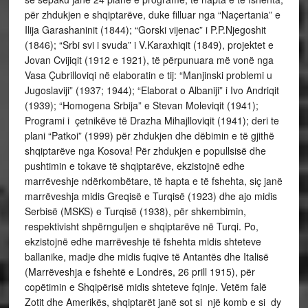
për zhdukjen e shqiptarëve, duke filluar nga “Naçertania” e
Ilija Garashaninit (1844); “Gorski vijenac” i P.P.Njegoshit
(1846); “Srbi svi i svuda” i V.Karaxhiqit (1849), projektet e
Jovan Cvijiqit (1912 e 1921), të përpunuara më vonë nga
Vasa Çubrilloviqi në elaboratin e tij: “Manjinski problemi u
Jugoslaviji” (1937; 1944); “Elaborat o Albaniji” i Ivo Andriqit
(1939); “Homogena Srbija” e Stevan Moleviqit (1941);
Programi i çetnikëve të Drazha Mihajlloviqit (1941); deri te
plani “Patkoi” (1999) për zhdukjen dhe dëbimin e të gjithë
shqiptarëve nga Kosova! Për zhdukjen e popullsisë dhe
pushtimin e tokave të shqiptarëve, ekzistojnë edhe
marrëveshje ndërkombëtare, të hapta e të fshehta, siç janë
marrëveshja midis Greqisë e Turqisë (1923) dhe ajo midis
Serbisë (MSKS) e Turqisë (1938), për shkembimin,
respektivisht shpërnguljen e shqiptarëve në Turqi. Po,
ekzistojnë edhe marrëveshje të fshehta midis shteteve
ballanike, madje dhe midis fuqive të Antantës dhe Italisë
(Marrëveshja e fshehtë e Londrës, 26 prill 1915), për
copëtimin e Shqipërisë midis shteteve fqinje. Vetëm falë
Zotit dhe Amerikës, shqiptarët janë sot si një komb e si dy