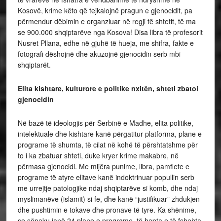
Kosovë, krime këto që tejkalojnë pragun e gjenocidit, pa
përmendur dëbimin e organziuar në regji të shtetit, të ma
se 900.000 shqiptarëve nga Kosova! Disa libra të profesorit
Nusret Pllana, edhe në gjuhë të hueja, me shifra, fakte e
fotografi dëshojnë dhe akuzojnë gjenocidin serb mbi
shqiptarët.
Elita kishtare, kulturore e politike nxitën, shteti zbatoi
gjenocidin
Në bazë të ideologjis për Serbinë e Madhe, elita politike,
intelektuale dhe kishtare kanë përgatitur platforma, plane e
programe të shumta, të cilat në kohë të përshtatshme për
to i ka zbatuar shteti, duke kryer krime makabre, në
përmasa gjenocidi. Me mijëra punime, libra, pamflete e
programe të atyre elitave kanë indoktrinuar popullin serb
me urrejtje patologjike ndaj shqiptarëve si komb, dhe ndaj
myslimanëve (islamit) si fe, dhe kanë “justifikuar” zhdukjen
dhe pushtimin e tokave dhe pronave të tyre. Ka shënime,
se sëpaku janë 24 plane e programe, të hapta e të fshehta,