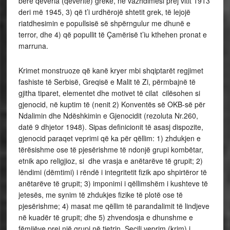
bërë qeveria (qeveritë) greke, në vazhdimësi prej vitit 1913
deri më 1945, 3) që t’i urdhërojë shtetit grek, të lejojë
riatdhesimin e popullsisë së shpërngulur me dhunë e
terror, dhe 4) që popullit të Çamërisë t’iu kthehen pronat e
marruna.
Krimet monstruoze që kanë kryer mbi shqiptarët regjimet
fashiste të Serbisë, Greqisë e Malit të Zi, përmbajnë të
gjitha tiparet, elementet dhe motivet të cilat cilësohen si
gjenocid, në kuptim të (nenit 2) Konventës së OKB-së për
Ndalimin dhe Ndëshkimin e Gjenocidit (rezoluta Nr.260,
datë 9 dhjetor 1948). Sipas definicionit të asasj dispozite,
gjenocid paraqet veprimi që ka për qëllim: 1) zhdukjen e
tërësishme ose të pjesërishme të ndonjë grupi kombëtar,
etnik apo religjioz, si dhe vrasja e anëtarëve të grupit; 2)
lëndimi (dëmtimi) i rëndë i integritetit fizik apo shpirtëror të
anëtarëve të grupit; 3) imponimi i qëllimshëm i kushteve të
jetesës, me synim të zhdukjes fizike të plotë ose të
pjesërishme; 4) masat me qëllim të parandalimit të lindjeve
në kuadër të grupit; dhe 5) zhvendosja e dhunshme e
fëmijëve prej një grupi në tjetrin. Secili veprim (krim) i