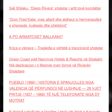
Sali Shijaku, “Diego Rivera” shqiptar i artit tonë kombëtar
“Dom Fred Kalaj, mes altarit dhe atdheut si hermeneutikë
e shpresës, kujtesës dhe shërbimit”
A PO ARMATOSET BALLKANI?
Kriza e vlerave – Tragjedia e vërtetë e tranzicionit shqiptar
Green Coast sjell Nammos Hotels & Resorts në Shqipëri:
Një destinacion i ri lifestyle merr formë në Rivierën
Shqiptare
PUEBLO (1966) / HISTORIA E SPANJOLLES NGA
VALENCIA QË PËRFUNDOI NË LUSHNJE — 29 VJET
PRITJE (1937 – 1966) TË NJË TELEFONATE NGA DY
MOTRAT
Kujtojmë sakrificën e familjes Lleshi për lirinë e Kosovës