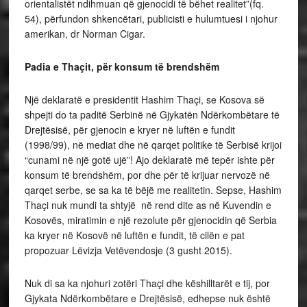
orientalistët ndihmuan që gjenocidi të bëhet realitet”(fq.
54), përfundon shkencëtari, publicisti e hulumtuesi i njohur
amerikan, dr Norman Cigar.
Padia e Thaçit, për konsum të brendshëm
Një deklaratë e presidentit Hashim Thaçi, se Kosova së
shpejti do ta paditë Serbinë në Gjykatën Ndërkombëtare të
Drejtësisë, për gjenocin e kryer në luftën e fundit
(1998/99), në mediat dhe në qarqet politike të Serbisë krijoi
“cunami në një gotë ujë”! Ajo deklaratë më tepër ishte për
konsum të brendshëm, por dhe për të krijuar nervozë në
qarqet serbe, se sa ka të bëjë me realitetin. Sepse, Hashim
Thaçi nuk mundi ta shtyjë në rend dite as në Kuvendin e
Kosovës, miratimin e një rezolute për gjenocidin që Serbia
ka kryer në Kosovë në luftën e fundit, të cilën e pat
propozuar Lëvizja Vetëvendosje (3 gusht 2015).
Nuk di sa ka njohuri zotëri Thaçi dhe këshilltarët e tij, por
Gjykata Ndërkombëtare e Drejtësisë, edhepse nuk është