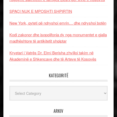
SPAÇI NUK E MPOSHTI SHPIRTIN
New York, qyteti që ndryshoi emrin… dhe ndryshoi botën
Kodi zakonor dhe isopolifonia dy nga monumentet e gjalla
madhështore të antikitetit shqiptar
Kryetari i Vatrës Dr. Elmi Berisha zhvilloi takim në
Akademinë e Shkencave dhe të Arteve të Kosovës
KATEGORITË
Kategoritë
ARKIV