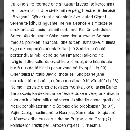
trajtojnë si retrograde dhe shkaktar kryesor të kërcënimit
të modernizimit dhe civilizimit në përgjithësi, e të Serbisë
në veçanti. Qëndrimet e orientalistëve, autori Cigar i
vërenë të lidhura ngushtë, në një aleancë e simbiozë të
strukturës së nacionalizmit serb, me Kishën Ortodokse
Serbe, Akademinë e Shkencave dhe Arteve të Serbisë,
mediat, politikën, financat, dhe forcën ushtarake. “Fillesa
kyçe e kampanjës orientalistike (në Serbi,a.f.) është
përqëndruar mbi idenë që muslimanët i takojnë një
religjioni dhe kulturës ekzotike e të huaj, dhe kështu ata
kurrë nuk do të kishin pasur vend në Evropë” (fq.20).
Orientalisti Mirolub Jevtiq, thotë se “Shqiptarët janë
epropian të rrejshëm, ndërsa muslimanë të vërtetë” (fq.23).
Në një intervistë dhënë revistës “Vojska”, orientalisti Darko
Tanaskoviq ka deklaruar se “është duke e vërejtur xhihadin
ekonomik, diplomatik e në veçanti xhihadin demokgrafik”, si
rrezik për shkatërrimin e Serbisë dhe ordoksizmit (fq.37).
Vojin Dabiq, muslimanët e Bosnjes, Sanxhakut, Shqiptarët
e Kosovës dhe pakicën turke në Bullgari e në Greqi (?) i
konsideron rrezik për Evropën (fq.41). …”Kështu,