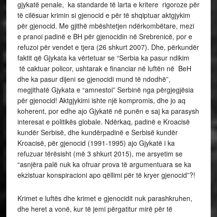
gjykatë penale, ka standarde të larta e kritere rigoroze për
të cilësuar krimin si gjenocid e për të shqiptuar aktgjykim
për gjenocid. Me gjithë mbështetjen ndërkombëtare, mezi
e pranoi padinë e BH për gjenocidin në Srebrenicë, por e
refuzoi për vendet e tjera (26 shkurt 2007). Dhe, përkundër
faktit që Gjykata ka vërtetuar se “Serbia ka pasur ndikim
të caktuar policor, ushtarak e financiar në luftën në BeH
dhe ka pasur dijeni se gjenocidi mund të ndodhë”,
megjithatë Gjykata e “amnestoi” Serbinë nga përgjegjësia
për gjenocid! Aktgjykimi ishte një kompromis, dhe jo aq
koherent, por edhe ajo Gjykatë në punën e saj ka parasysh
interesat e politikës globale. Ndërkaq, padinë e Kroacisë
kundër Serbisë, dhe kundërpadinë e Serbisë kundër
Kroacisë, për gjenocid (1991-1995) ajo Gjykatë i ka
refuzuar tërësisht (më 3 shkurt 2015), me arsyetim se
“asnjëra palë nuk ka ofruar prova të argumentuara se ka
ekzistuar konspiracioni apo qëllimi për të kryer gjenocid”?!
Krimet e luftës dhe krimet e gjenocidit nuk parashkruhen,
dhe heret a vonë, kur të jemi përgatitur mirë për të