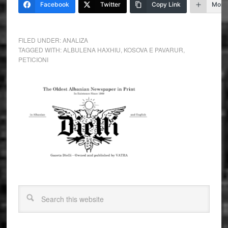
Facebook
Twitter
Copy Link
More
FILED UNDER:
ANALIZA
TAGGED WITH:
ALBULENA HAXHIU
,
KOSOVA E PAVARUR
,
PETICIONI