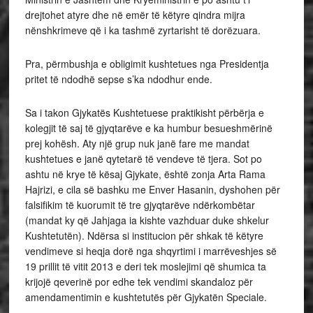
drejtohet atyre dhe në emër të këtyre qindra mijra
nënshkrimeve që i ka tashmë zyrtarisht të dorëzuara.
Pra, përmbushja e obligimit kushtetues nga Presidentja
pritet të ndodhë sepse s’ka ndodhur ende.
Sa i takon Gjykatës Kushtetuese praktikisht përbërja e
kolegjit të saj të gjyqtarëve e ka humbur besueshmërinë
prej kohësh. Aty një grup nuk janë fare me mandat
kushtetues e janë qytetarë të vendeve të tjera. Sot po
ashtu në krye të kësaj Gjykate, është zonja Arta Rama
Hajrizi, e cila së bashku me Enver Hasanin, dyshohen për
falsifikim të kuorumit të tre gjyqtarëve ndërkombëtar
(mandat ky që Jahjaga ia kishte vazhduar duke shkelur
Kushtetutën). Ndërsa si institucion për shkak të këtyre
vendimeve si heqja dorë nga shqyrtimi i marrëveshjes së
19 prillit të vitit 2013 e deri tek moslejimi që shumica ta
krijojë qeverinë por edhe tek vendimi skandaloz për
amendamentimin e kushtetutës për Gjykatën Speciale.