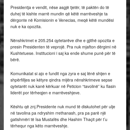
Presidentja e vendit, nëse asgjë tjetër, të paktën do të
duhej të kishte marrë mundin që këtë marrëveshje ta
dërgonte në Komisionin e Venecias, meqë këtë mundësi
nuk e ka opozita.
Nënshkrimet e 205.254 qytetarëve dhe e gjithë opozita e
presin Presidenten të veprojë. Pra nuk mjafton dërgimi në
Kushtetuese. Institucioni i saj ka ende shume punë për të
bërë.
Komunikatat si ajo e fundit nga zyra e saj lënë shijen e
shpërfilljes se këtyre qindra mijëra nënshkrimeve sepse
qytetarët nuk kanë kërkuar në Peticion “tavolinë” ku flasin
liderët por tërheqjen e marrëveshjeve.
Kështu që znj.Presidente nuk mund të diskutohet për ulje
në tavolina pa ndryshim rrethanash, pra pa parë një
gatishmëri të Isa Mustafës dhe Hashim Thaçit për t’u
tërhequr nga këto marrëveshje.