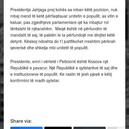
Presidentja Jahjaga prej kohës sa mban këtë pozicion, nuk
mbaj mend të ketë përfaqësuar unitetin e popullit, as vitin e
kaluar, pas zgjedhjeve parlamentare që ka mbajtur rol
tërësisht të njëanshëm. Meqë është në përfundim të
mandatit të saj, të paktën le ta përfundojë me dinjitet këtë
detyrë. Kësisoj ndoshta do t’i justifikohet rreshtimi përkrah
qeverisë dhe shkelja mbi unitetit të popullit.
Presidente, emri i vërtetë i Peticionit është Kosova një
Republikë e pavarur. Një Republikë e qytetarëve të saj dhe
e institucioneve të popullit. Ke rastin të jesh pjesë e këtij
konfirmimi të madh qytetar.
Share via: