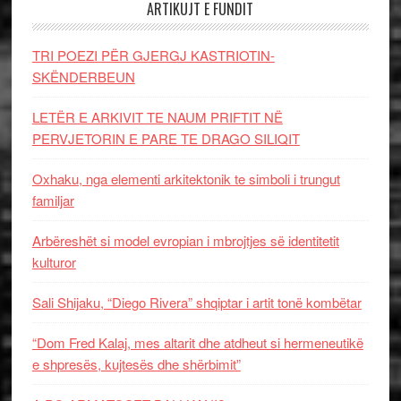
ARTIKUJT E FUNDIT
TRI POEZI PËR GJERGJ KASTRIOTIN-
SKËNDERBEUN
LETËR E ARKIVIT TE NAUM PRIFTIT NË
PERVJETORIN E PARE TE DRAGO SILIQIT
Oxhaku, nga elementi arkitektonik te simboli i trungut
familjar
Arbëreshët si model evropian i mbrojtjes së identitetit
kulturor
Sali Shijaku, “Diego Rivera” shqiptar i artit tonë kombëtar
“Dom Fred Kalaj, mes altarit dhe atdheut si hermeneutikë
e shpresës, kujtesës dhe shërbimit”