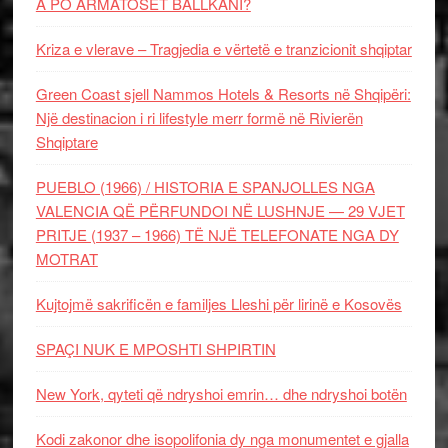
A PO ARMATOSET BALLKANI?
Kriza e vlerave – Tragjedia e vërtetë e tranzicionit shqiptar
Green Coast sjell Nammos Hotels & Resorts në Shqipëri:
Një destinacion i ri lifestyle merr formë në Rivierën
Shqiptare
PUEBLO (1966) / HISTORIA E SPANJOLLES NGA
VALENCIA QË PËRFUNDOI NË LUSHNJE — 29 VJET
PRITJE (1937 – 1966) TË NJË TELEFONATE NGA DY
MOTRAT
Kujtojmë sakrificën e familjes Lleshi për lirinë e Kosovës
SPAÇI NUK E MPOSHTI SHPIRTIN
New York, qyteti që ndryshoi emrin… dhe ndryshoi botën
Kodi zakonor dhe isopolifonia dy nga monumentet e gjalla