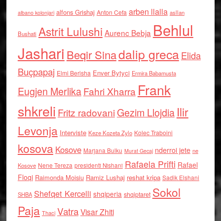
arben llalla
alfons Grishaj
Anton Cefa
asllan
albano kolonjari
Behlul
Astrit Lulushi
Aurenc Bebja
Bushati
Jashari
dalip greca
Beqir Sina
Elida
Buçpapaj
Enver Bytyci
Elmi Berisha
Ermira Babamusta
Frank
Eugjen Merlika
Fahri Xharra
shkreli
Ilir
Gezim Llojdia
Fritz radovani
Levonja
Interviste
Kolec Traboini
Keze Kozeta Zylo
kosova
Kosove
nderroi jete
Marjana Bulku
ne
Murat Gecaj
Rafaela Prifti
Rafael
Nene Tereza
Kosove
presidenti Nishani
Floqi
Raimonda Moisiu
Ramiz Lushaj
reshat kripa
Sadik Elshani
Sokol
Shefqet Kercelli
shqiperia
shqiptaret
SHBA
Paja
Vatra
Visar Zhiti
Thaci