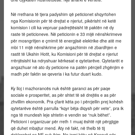
Në rrethana të tjera padyshim që peticionet shqyrtohen
nga Komisionin për të drejtat e njeriut, pikërisht në ketë
komision i cili ka vepruar padrejtësisht të paktën në dy
raste të peticioneve. Në peticionin e 33 mijë nënshkrimeve
për mosngritjen e çmimit të energjisë elektrike dhe atë me
mbi 11 mijë nënshkrime për angazhimin në zbardhjen e
rastit të Ukshin Hotit, ku Komisioni për të drejtat e njeriut
rrënjësisht ka ndryshuar kërkesat e qytetarëve. Qytetarët e
angazhuar në ato dy peticione na patën përcjell zhgënjim e
madh për faktin se qeveria i ka futur duart kudo.
Ky lloj i mazhorancës nuk është garanci as për paqe
sociale e prosperitet, as për shtet të së drejtës e as për
zhvillim ekonomik. Pra çfarë këta po i përcjellin prej kohësh
qytetarëve është parrulla “kqyr bëja diqysh për vete”, pra ik
nga të mundesh leje shtetin e vendin se “nuk bëhet”.
Peticioni i organizuar për rreth 1 muaj është një përgjigje
që duhet mbajtur mend. Aty në fakt, në thelb të tij
deklarohet se NE nuk ikim. Ne jemi këtu në Kosovë për