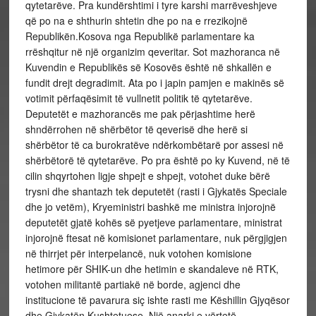
qytetarëve. Pra kundërshtimi i tyre karshi marrëveshjeve
që po na e shthurin shtetin dhe po na e rrezikojnë
Republikën.Kosova nga Republikë parlamentare ka
rrëshqitur në një organizim qeveritar. Sot mazhoranca në
Kuvendin e Republikës së Kosovës është në shkallën e
fundit drejt degradimit. Ata po i japin pamjen e makinës së
votimit përfaqësimit të vullnetit politik të qytetarëve.
Deputetët e mazhorancës me pak përjashtime herë
shndërrohen në shërbëtor të qeverisë dhe herë si
shërbëtor të ca burokratëve ndërkombëtarë por assesi në
shërbëtorë të qytetarëve. Po pra është po ky Kuvend, në të
cilin shqyrtohen ligje shpejt e shpejt, votohet duke bërë
trysni dhe shantazh tek deputetët (rasti i Gjykatës Speciale
dhe jo vetëm), Kryeministri bashkë me ministra injorojnë
deputetët gjatë kohës së pyetjeve parlamentare, ministrat
injorojnë ftesat në komisionet parlamentare, nuk përgjigjen
në thirrjet për interpelancë, nuk votohen komisione
hetimore për SHIK-un dhe hetimin e skandaleve në RTK,
votohen militantë partiakë në borde, agjenci dhe
institucione të pavarura siç ishte rasti me Këshillin Gjyqësor
dhe Gjykatën Kushtetuese. Një anarki e vërtetë.