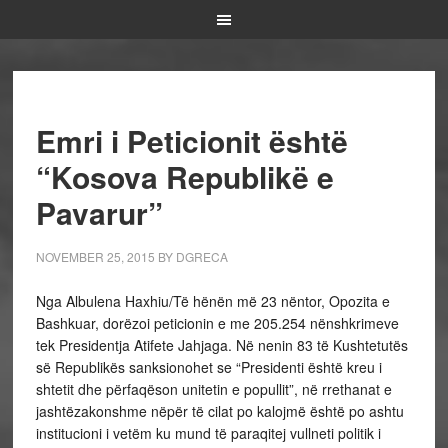
Emri i Peticionit është
“Kosova Republikë e
Pavarur”
NOVEMBER 25, 2015
BY
DGRECA
Nga Albulena Haxhiu/Të hënën më 23 nëntor, Opozita e
Bashkuar, dorëzoi peticionin e me 205.254 nënshkrimeve
tek Presidentja Atifete Jahjaga. Në nenin 83 të Kushtetutës
së Republikës sanksionohet se “Presidenti është kreu i
shtetit dhe përfaqëson unitetin e popullit”, në rrethanat e
jashtëzakonshme nëpër të cilat po kalojmë është po ashtu
institucioni i vetëm ku mund të paraqitej vullneti politik i