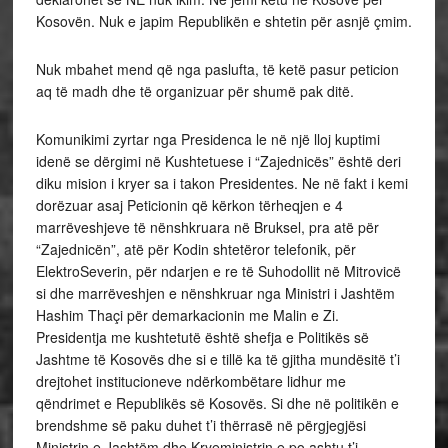
Kosovën. Nuk e japim Republikën e shtetin për asnjë çmim.
Nuk mbahet mend që nga paslufta, të ketë pasur peticion
aq të madh dhe të organizuar për shumë pak ditë.
Komunikimi zyrtar nga Presidenca le në një lloj kuptimi
idenë se dërgimi në Kushtetuese i “Zajednicës” është deri
diku mision i kryer sa i takon Presidentes. Ne në fakt i kemi
dorëzuar asaj Peticionin që kërkon tërheqjen e 4
marrëveshjeve të nënshkruara në Bruksel, pra atë për
“Zajednicën”, atë për Kodin shtetëror telefonik, për
ElektroSeverin, për ndarjen e re të Suhodollit në Mitrovicë
si dhe marrëveshjen e nënshkruar nga Ministri i Jashtëm
Hashim Thaçi për demarkacionin me Malin e Zi.
Presidentja me kushtetutë është shefja e Politikës së
Jashtme të Kosovës dhe si e tillë ka të gjitha mundësitë t’i
drejtohet institucioneve ndërkombëtare lidhur me
qëndrimet e Republikës së Kosovës. Si dhe në politikën e
brendshme së paku duhet t’i thërrasë në përgjegjësi
Ministrin e Jashtëm dhe Kryeministrin e po ashtu t’i