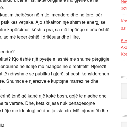
New
më.
bot
 kuptim thelbësor në rritje, mendore dhe ndijore, për
Kod
 psikikës vetjake. Ajo shkakton një shtim të energjisë,
e g
etur kapërcimet; kështu pra, sa më tepër që njeriu është
, aq më tepër është i dritësuar dhe i lirë.
Kry
Aka
çmendur?
Ko
itet? Kjo është një pyetje e lashtë me shumë përgjigje.
ndurinë në lidhje me mangësinë e realitetit. Njerëzit
ht të ndryshme se publiku i gjerë, shpesh konsiderohen
rore. Shumica e njerëzve e kuptojnë marrëzinë dhe
Kat
.
qërinë tonë që kanë një kokë bosh, gojë të madhe dhe
anë të vërtetë. Dhe, këta krijesa nuk përfaqësojnë
ë bëjë me ideologjinë dhe jo Islamin. Më injorantët dhe
Ark
lla