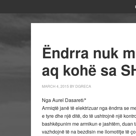
Ëndrra nuk m
aq kohë sa S
MARCH 4, 2015
BY
DGRECA
Nga Aurel Dasareti/*
Armiqtë janë të elektrizuar nga ëndrra se m
e tyre dhe një ditë, do të ushtrojnë një kontr
bashkëpunim me armikun e jashtëm, duan ta 
vazhdojnë të na bezdisin me llomotitje të ço