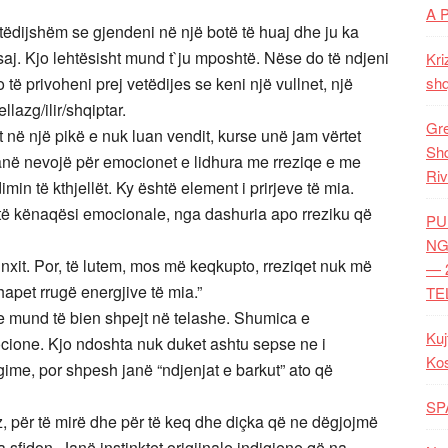
A 
tëdijshëm se gjendeni në një botë të huaj dhe ju ka
saj. Kjo lehtësisht mund t`ju mposhtë. Nëse do të ndjeni
Kri
o të privoheni prej vetëdijes se keni një vullnet, një
shq
llazg/ilir/shqiptar.
Gre
et në një pikë e nuk luan vendit, kurse unë jam vërtet
Shq
anë nevojë për emocionet e lidhura me rreziqe e me
Riv
min të kthjellët. Ky është element i prirjeve të mia.
ëtë kënaqësi emocionale, nga dashuria apo rreziku që
PU
NG
nxit. Por, të lutem, mos më keqkupto, rreziqet nuk më
— 
hapet rrugë energjive të mia.”
TE
ve mund të bien shpejt në telashe. Shumica e
Kuj
cione. Kjo ndoshta nuk duket ashtu sepse ne i
Ko
me, por shpesh janë “ndjenjat e barkut” ato që
SP
, për të mirë dhe për të keq dhe diçka që ne dëgjojmë
sfidon. Janë instinktet origjinale indigjene që na