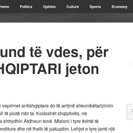
Home
Politics
Opinion
Culture
Sports
Economy
und të vdes, për
HQIPTARI jeton
e veprimet antishqiptare do të arrijnë shkombëtarizimin
oll të plotë mbi ta. Kodoshët shqipfolës, në
shtrydhin Atdheun tonë. Misioni i tyre është të
roditura dhe në thelb të pakuptim. Lehjet e tyre janë një