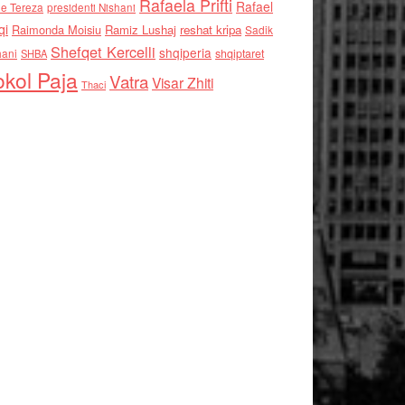
Rafaela Prifti
Rafael
e Tereza
presidenti Nishani
qi
Raimonda Moisiu
Ramiz Lushaj
reshat kripa
Sadik
Shefqet Kercelli
shqiperia
hani
shqiptaret
SHBA
kol Paja
Vatra
Visar Zhiti
Thaci