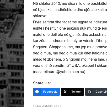
Në shtator 2012, me disa miq dhe bashkëluft
në bjeshkët madhështore dhe ujërat e kaltra t
shkrova:
Fryrë zemrat dhe faqet me ngjyra të ndezura
është i heshtur, dhe askush nuk mund të ënd
malet dhe deti bie në gjumë, dhe askush nu
kur zërat lundrues mbinatyror vdesin. Dhe, p
Shqipëri, Shqipëria ime, ma jep mua pranve
dëgjo mua, më dëgjo mua kur ditët kalojnë d
mëso të zbehem, o Shqipëri moj nëna ime, dh
vera e lënë vendin…(* USA, ekspert i shken
(dasaretiaurel@yahoo.com.au)
Share via:
Facebook
Twitter
Copy Li
FILED UNDER:
ESSE