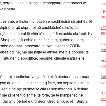
, përgojimesh të gjithçka-je shqiptare dhe profeci të
ikombëtar.
TR
SK
ueshme, e lindur mbi bazën e bashkësisë së gjuhës, të
t shpirtëror që shprehet në bashkësinë e kulturës.
LE
ë unitet moral të vërtetë që i përfton ashtu siç janë. Ky
PE
qiptari i cili është duke flakur tej gjuhën amtare,
Oxh
ëmbë dogmat kombëtare, ai fyen pikërisht ZOTIN.
tru
jenealogjinë, me një kujtesë etnike, me një popullsi të
j, situatën gjeopolitike, pasuritë, cilësitë e mira e të
Arb
iden
ërt prej sundimtarëve, janë tejet të bindur dhe verbuar.
Sal
ko
se autoriteti iu shkakton aq frikë, por sepse ata kanë
sa kërkojnë një pushtet të cilit t`i nënshtrohen. Ndërkaq,
“Do
 një prijë të fuqishme, të fortë, që të kompensojnë
her
 Prandaj Shqipërinë e urdhëron Greqia, Kosovën Serbia,