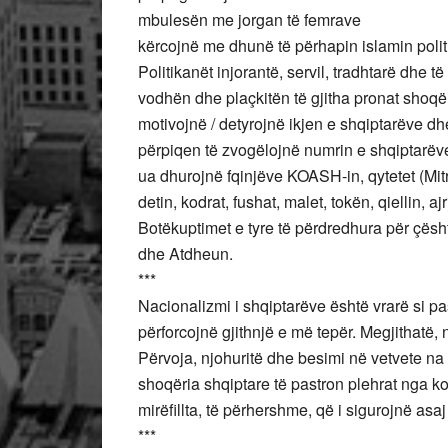
mbulesën me jorgan të femrave
kërcojnë me dhunë të përhapin islamin polit
Politikanët injorantë, servil, tradhtarë dhe t
vodhën dhe plaçkitën të gjitha pronat shoqë
motivojnë / detyrojnë ikjen e shqiptarëve dh
përpiqen të zvogëlojnë numrin e shqiptarëv
ua dhurojnë fqinjëve KOASH-in, qytetet (Mitr
detin, kodrat, fushat, malet, tokën, qiellin, a
Botëkuptimet e tyre të përdredhura për çësh
dhe Atdheun.
***
Nacionalizmi i shqiptarëve është vrarë si paso
përforcojnë gjithnjë e më tepër. Megjithatë
Përvoja, njohuritë dhe besimi në vetvete na
shoqëria shqiptare të pastron plehrat nga kops
mirëfillta, të përhershme, që i sigurojnë as
***