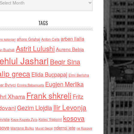
TAGS
arben llalla
alfons Grishaj
Anton Cefa
no kolonjari
Astrit Lulushi
Aurenc Bebja
an Bushati
ehlul Jashari
Beqir Sina
alip greca
Elida Buçpapaj
Elmi Berisha
Eugjen Merlika
er Bytyci
Ermira Babamusta
Frank shkreli
hri Xharra
Fritz
Ilir Levonja
Gezim Llojdia
dovani
kosova
rviste
Kolec Traboini
Keze Kozeta Zylo
sove
nderroi jete
Marjana Bulku
ne Kosove
Murat Gecaj