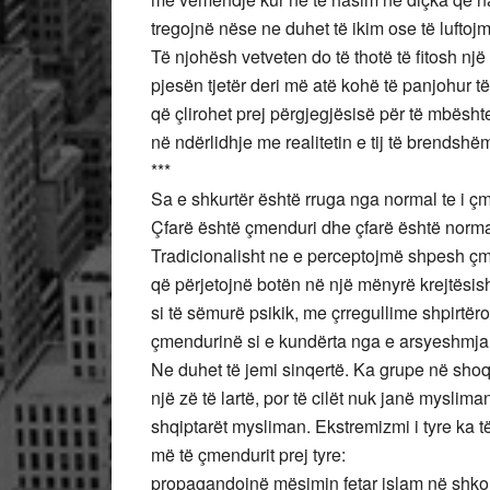
tregojnë nëse ne duhet të ikim ose të luftoj
Të njohësh vetveten do të thotë të fitosh një
pjesën tjetër deri më atë kohë të panjohur të
që çlirohet prej përgjegjësisë për të mbësht
në ndërlidhje me realitetin e tij të brendshëm
***
Sa e shkurtër është rruga nga normal te i 
Çfarë është çmenduri dhe çfarë është normal
Tradicionalisht ne e perceptojmë shpesh çme
që përjetojnë botën në një mënyrë krejtësis
si të sëmurë psikik, me çrregullime shpirtë
çmendurinë si e kundërta nga e arsyeshmja
Ne duhet të jemi sinqertë. Ka grupe në sho
një zë të lartë, por të cilët nuk janë myslim
shqiptarët mysliman. Ekstremizmi i tyre ka t
më të çmendurit prej tyre:
propagandojnë mësimin fetar islam në shko