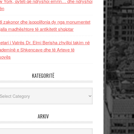
 York, qyteti që ndryshoi emrin… dhe ndryshoi
ën
i zakonor dhe isopolifonia dy nga monumentet
jalla madhështore të antikitetit shqiptar
etari i Vatrës Dr. Elmi Berisha zhvilloi takim në
deminë e Shkencave dhe të Arteve të
sovës
KATEGORITË
egoritë
ARKIV
iv