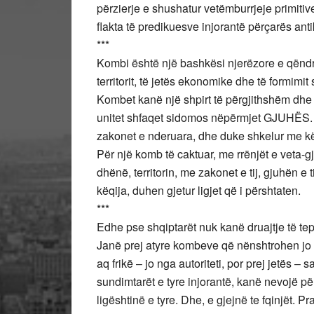
përzierje e shushatur vetëmburrjeje primitive
flakta të predikuesve injorantë përçarës ant
***
Kombi është një bashkësi njerëzore e qëndr
territorit, të jetës ekonomike dhe të formimi
Kombet kanë një shpirt të përgjithshëm dhe nj
unitet shfaqet sidomos nëpërmjet GJUHËS. Sh
zakonet e nderuara, dhe duke shkelur me k
Për një komb të caktuar, me rrënjët e veta-g
dhënë, territorin, me zakonet e tij, gjuhën e ti
këqija, duhen gjetur ligjet që i përshtaten.
***
Edhe pse shqiptarët nuk kanë druajtje të tep
Janë prej atyre kombeve që nënshtrohen jo p
aq frikë – jo nga autoriteti, por prej jetës – 
sundimtarët e tyre injorantë, kanë nevojë për
ligështinë e tyre. Dhe, e gjejnë te fqinjët.