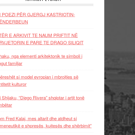
I POEZI PËR GJERGJ KASTRIOTIN-
ËNDERBEUN
TËR E ARKIVIT TE NAUM PRIFTIT NË
RVJETORIN E PARE TE DRAGO SILIQIT
aku, nga elementi arkitektonik te simboli i
ngut familjar
ëreshët si model evropian i mbrojtjes së
titetit kulturor
i Shijaku, “Diego Rivera” shqiptar i artit tonë
mbëtar
m Fred Kalaj, mes altarit dhe atdheut si
meneutikë e shpresës, kujtesës dhe shërbimit”