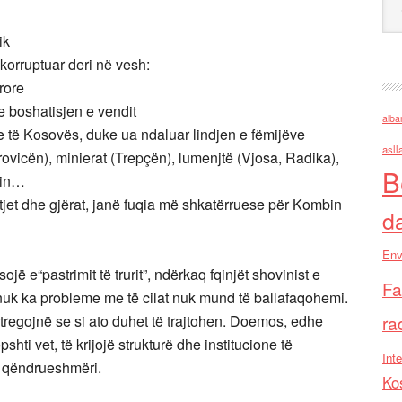
ik
ë korruptuar deri në vesh:
rore
e boshatisjen e vendit
alba
e të Kosovës, duke ua ndaluar lindjen e fëmijëve
asll
ovicën), minierat (Trepçën), lumenjtë (Vjosa, Radika),
B
jrin…
tjet dhe gjërat, janë fuqia më shkatërruese për Kombin
d
Env
jë e“pastrimit të trurit”, ndërkaq fqinjët shovinist e
Fa
, nuk ka probleme me të cilat nuk mund të ballafaqohemi.
 tregojnë se si ato duhet të trajtohen. Doemos, edhe
ra
hti vet, të krijojë strukturë dhe institucione të
Inte
aj qëndrueshmëri.
Ko