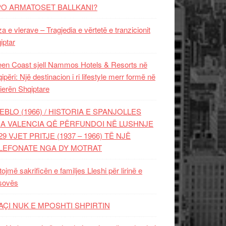
PO ARMATOSET BALLKANI?
za e vlerave – Tragjedia e vërtetë e tranzicionit
iptar
en Coast sjell Nammos Hotels & Resorts në
ipëri: Një destinacion i ri lifestyle merr formë në
ierën Shqiptare
EBLO (1966) / HISTORIA E SPANJOLLES
A VALENCIA QË PËRFUNDOI NË LUSHNJE
29 VJET PRITJE (1937 – 1966) TË NJË
LEFONATE NGA DY MOTRAT
tojmë sakrificën e familjes Lleshi për lirinë e
sovës
AÇI NUK E MPOSHTI SHPIRTIN