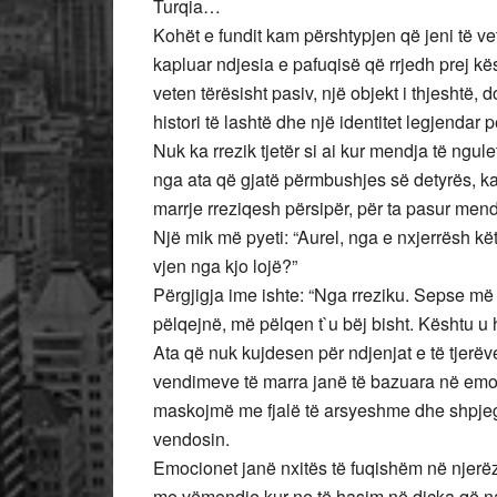
Turqia…
Kohët e fundit kam përshtypjen që jeni të ve
kapluar ndjesia e pafuqisë që rrjedh prej kë
veten tërësisht pasiv, një objekt i thjeshtë, d
histori të lashtë dhe një identitet legjendar pe
Nuk ka rrezik tjetër si ai kur mendja të ngul
nga ata që gjatë përmbushjes së detyrës, k
marrje rreziqesh përsipër, për ta pasur mendi
Një mik më pyeti: “Aurel, nga e nxjerrësh k
vjen nga kjo lojë?”
Përgjigja ime ishte: “Nga rreziku. Sepse më 
pëlqejnë, më pëlqen t`u bëj bisht. Kështu u 
Ata që nuk kujdesen për ndjenjat e të tjerë
vendimeve të marra janë të bazuara në emo
maskojmë me fjalë të arsyeshme dhe shpjegi
vendosin.
Emocionet janë nxitës të fuqishëm në njerëz
me vëmendje kur ne të hasim në diçka që na 