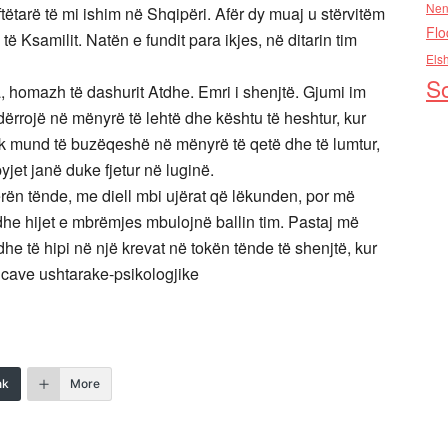
Nen
ëtarë të mi ishim në Shqipëri. Afër dy muaj u stërvitëm
Flo
ë Ksamilit. Natën e fundit para ikjes, në ditarin tim
Els
So
, homazh të dashurit Atdhe. Emri i shenjtë. Gjumi im
ërrojë në mënyrë të lehtë dhe kështu të heshtur, kur
k mund të buzëqeshë në mënyrë të qetë dhe të lumtur,
yjet janë duke fjetur në luginë.
rën tënde, me diell mbi ujërat që lëkunden, por më
he hijet e mbrëmjes mbulojnë ballin tim. Pastaj më
e të hipi në një krevat në tokën tënde të shenjtë, kur
cave ushtarake-psikologjike
nk
More