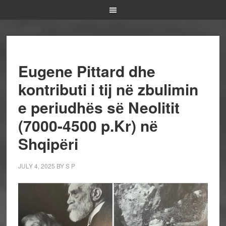
Eugene Pittard dhe
kontributi i tij nё zbulimin
e periudhёs sё Neolitit
(7000-4500 p.Kr) nё
Shqipёri
JULY 4, 2025
BY
S P