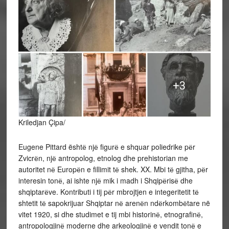
Kriledjan Çipa/
Eugene Pittard ështё njё figurё e shquar poliedrike pёr
Zvicrёn, njё antropolog, etnolog dhe prehistorian me
autoritet nё Europёn e fillimit tё shek. XX. Mbi tё gjitha, pёr
interesin tonё, ai ishte njё mik i madh i Shqipёrisё dhe
shqiptarёve. Kontributi i tij pёr mbrojtjen e integeritetit tё
shtetit tё sapokrijuar Shqiptar nё arenёn ndёrkombёtare në
vitet 1920, si
dhe studimet e tij mbi historinё, etnografinё,
antropologjinё moderne dhe arkeologjinё e vendit tonё e