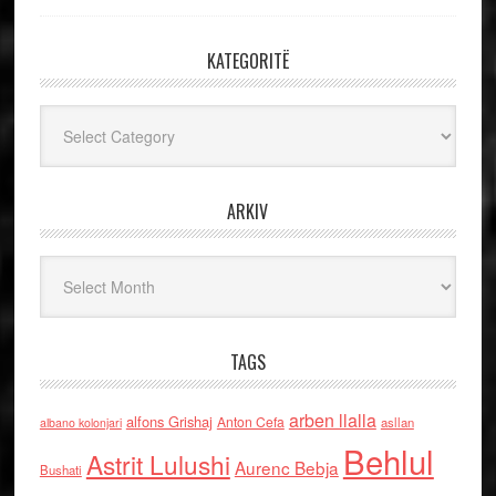
KATEGORITË
Kategoritë
ARKIV
Arkiv
TAGS
arben llalla
alfons Grishaj
Anton Cefa
asllan
albano kolonjari
Behlul
Astrit Lulushi
Aurenc Bebja
Bushati