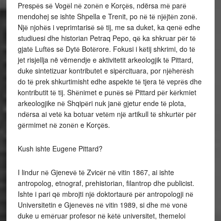
Prespёs sё Vogёl nё zonёn e Korçёs, ndërsa mё parё
mendohej se ishte Shpella e Trenit, po nё tё njёjtёn zonё.
Njё njohёs i veprimtarisё sё tij, me sa duket, ka qenё edhe
studiuesi dhe historian Petraq Pepo, qё ka shkruar pёr tё
gjatё Luftёs sё Dytё Botёrore. Fokusi i kёtij shkrimi, do tё
jet risjellja në vëmendje e aktivitetit arkeologjik tё Pittard,
duke sintetizuar kontributet e sipёrcituara, por njёherёsh
do tё prek shkurtimisht edhe aspekte tё tjera tё veprёs dhe
kontributit tё tij. Shёnimet e punёs sё Pittard pёr kёrkmiet
arkeologjike nё Shqipёri nuk janё gjetur ende tё plota,
ndёrsa ai vetё ka botuar vetёm njё artikull tё shkurtёr pёr
gёrmimet nё zonёn e Korçёs.
Kush ishte Eugene Pittard?
I lindur nё Gjenevё tё Zvicёr nё vitin 1867, ai ishte
antropolog, etnograf, prehistorian, filantrop dhe publicist.
Ishte i pari qё mbrojti njё doktortaurё pёr antropologji nё
Universitetin e Gjenevёs nё vitin 1989, si dhe mё vonё
duke u emёruar profesor nё kёtё universitet, themeloi