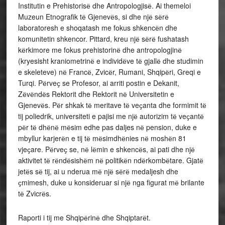
Institutin e Prehistorisё dhe Antropologjisё. Ai themeloi
Muzeun Etnografik tё Gjenevёs, si dhe njё sёrё
laboratoresh e shoqatash me fokus shkencёn dhe
komunitetin shkencor. Pittard, kreu njё sёrё fushatash
kёrkimore me fokus prehistorinё dhe antropologjinё
(kryesisht kraniometrinё e individёve tё gjallё dhe studimin
e skeleteve) nё Francё, Zvicёr, Rumani, Shqipёri, Greqi e
Turqi. Pёrveҫ se Profesor, ai arriti postin e Dekanit,
Zёvёndёs Rektorit dhe Rektorit nё Universitetin e
Gjenevёs. Pёr shkak tё meritave tё veҫanta dhe formimit tё
tij poliedrik, universiteti e pajisi me njё autorizim tё veҫantё
pёr tё dhёnё mёsim edhe pas daljes nё pension, duke e
mbyllur karjerёn e tij tё mёsimdhёnies nё moshёn 81
vjeҫare. Pёrveҫ se, nё lёmin e shkencёs, ai pati dhe njё
aktivitet tё rёndёsishёm nё politikёn ndёrkombёtare. Gjatё
jetёs sё tij, ai u nderua mё njё sёrё medaljesh dhe
ҫmimesh, duke u konsideruar si njё nga figurat mё brilante
tё Zvicrёs.
Raporti i tij me Shqipёrinё dhe Shqiptarёt.