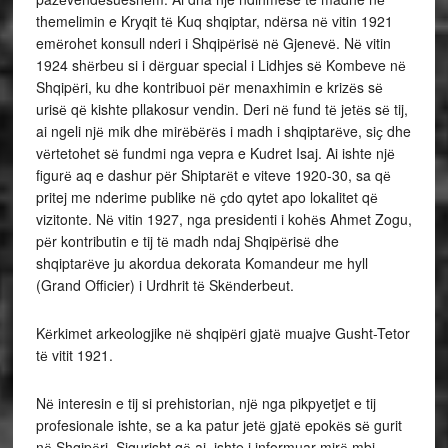
themelimin e Kryqit tё Kuq shqiptar, ndёrsa nё vitin 1921
emёrohet konsull nderi i Shqipёrisё nё Gjenevё. Nё vitin
1924 shёrbeu si i dёrguar special i Lidhjes sё Kombeve nё
Shqipёri, ku dhe kontribuoi pёr menaxhimin e krizёs sё
urisё qё kishte pllakosur vendin. Deri nё fund tё jetёs sё tij,
ai ngeli njё mik dhe mirёbёrёs i madh i shqiptarёve, siҫ dhe
vёrtetohet sё fundmi nga vepra e Kudret Isaj. Ai ishte njё
figurё aq e dashur pёr Shiptarёt e viteve 1920-30, sa qё
pritej me nderime publike nё ҫdo qytet apo lokalitet qё
vizitonte. Nё vitin 1927, nga presidenti i kohёs Ahmet Zogu,
pёr kontributin e tij tё madh ndaj Shqipёrisё dhe
shqiptarёve ju akordua dekorata Komandeur me hyll
(Grand Officier) i Urdhrit tё Skёnderbeut.
Kёrkimet arkeologjike nё shqipёri gjatё muajve Gusht-Tetor
tё vitit 1921.
Nё interesin e tij si prehistorian, njё nga pikpyetjet e tij
profesionale ishte, se a ka patur jetё gjatё epokёs sё gurit
nё Shqipёri. Sigurisht qё ai, ishte i informuar mirё mbi