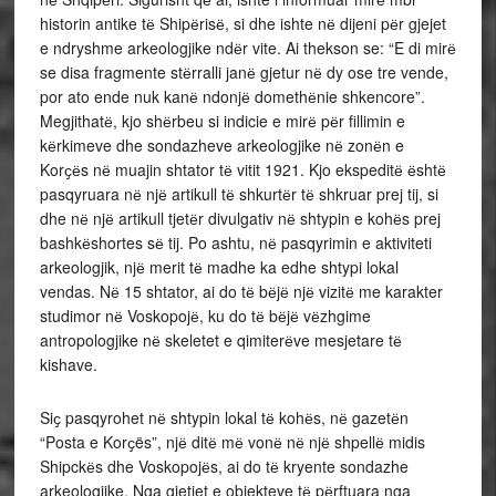
historin antike tё Shipёrisё, si dhe ishte nё dijeni pёr gjejet
e ndryshme arkeologjike ndёr vite. Ai thekson se: “E di mirё
se disa fragmente stёrralli janё gjetur nё dy ose tre vende,
por ato ende nuk kanё ndonjё domethёnie shkencore”.
Megjithatё, kjo shёrbeu si indicie e mirё pёr fillimin e
kёrkimeve dhe sondazheve arkeologjike nё zonёn e
Korҫёs nё muajin shtator tё vitit 1921. Kjo ekspeditё ёshtё
pasqyruara nё njё artikull tё shkurtёr tё shkruar prej tij, si
dhe nё njё artikull tjetёr divulgativ nё shtypin e kohёs prej
bashkёshortes sё tij. Po ashtu, nё pasqyrimin e aktiviteti
arkeologjik, njё merit tё madhe ka edhe shtypi lokal
vendas. Nё 15 shtator, ai do tё bёjё njё vizitё me karakter
studimor nё Voskopojё, ku do tё bёjё vёzhgime
antropologjike nё skeletet e qimiterёve mesjetare tё
kishave.
Siҫ pasqyrohet nё shtypin lokal tё kohёs, nё gazetёn
“Posta e Korҫës”, njё ditё mё vonё nё njё shpellё midis
Shipckёs dhe Voskopojёs, ai do tё kryente sondazhe
arkeologjike. Nga gjetjet e objekteve tё pёrftuara nga