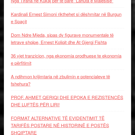
Nga Tirana në Kukaj për të parë “Lahuta e Malësisë”
Kardinali Ernest Simoni rikthehet si dëshmitar në Burgun
e Spaçit
Dom Ndre Mjeda, sipas dy figurave monumentale të
letrave shqipe, Ernest Koliqit dhe At Gjergj Fishta
36 vjet tranzicion, nga ekonomia prodhuese te ekonomia
e përfitimit
A ndihmon krijimtaria në zbulimin e potencialeve të
fshehura?
PROF. AHMET QERIQI DHE EPOKA E REZISTENCЁS
DHE LUFTЁS PЁR LIRI!
FORMAT ALTERNATIVE TË EVIDENTIMIT TË
TARIFËS POSTARE NË HISTORINË E POSTËS
SHQIPTARE