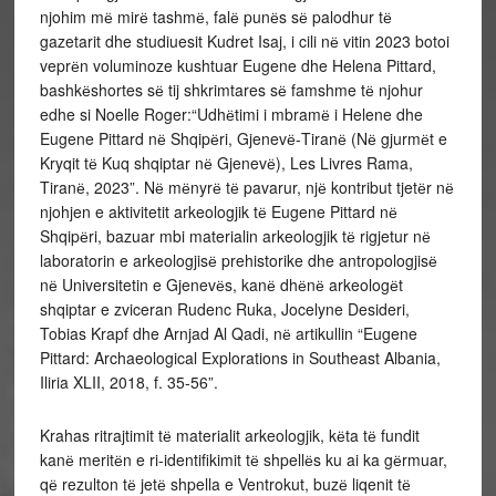
njohim mё mirё tashmё, falё punёs sё palodhur tё
gazetarit dhe studiuesit Kudret Isaj, i cili nё vitin 2023 botoi
veprёn voluminoze kushtuar Eugene dhe Helena Pittard,
bashkёshortes sё tij shkrimtares sё famshme tё njohur
edhe si Noelle Roger:“Udhёtimi i mbramё i Helene dhe
Eugene Pittard nё Shqipёri, Gjenevё-Tiranё (Nё gjurmёt e
Kryqit tё Kuq shqiptar nё Gjenevё), Les Livres Rama,
Tiranё, 2023”. Nё mёnyrё tё pavarur, njё kontribut tjetёr nё
njohjen e aktivitetit arkeologjik tё Eugene Pittard nё
Shqipёri, bazuar mbi materialin arkeologjik tё rigjetur nё
laboratorin e arkeologjisё prehistorike dhe antropologjisё
nё Universitetin e Gjenevёs, kanё dhёnё arkeologёt
shqiptar e zviceran Rudenc Ruka, Jocelyne Desideri,
Tobias Krapf dhe Arnjad Al Qadi, nё artikullin “Eugene
Pittard: Archaeological Explorations in Southeast Albania,
Iliria XLII, 2018, f. 35-56”.
Krahas ritrajtimit tё materialit arkeologjik, kёta tё fundit
kanё meritёn e ri-identifikimit tё shpellёs ku ai ka gёrmuar,
qё rezulton tё jetё shpella e Ventrokut, buzё liqenit tё