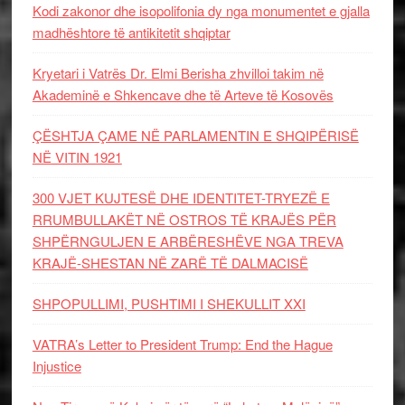
Kodi zakonor dhe isopolifonia dy nga monumentet e gjalla
madhështore të antikitetit shqiptar
Kryetari i Vatrës Dr. Elmi Berisha zhvilloi takim në
Akademinë e Shkencave dhe të Arteve të Kosovës
ÇËSHTJA ÇAME NË PARLAMENTIN E SHQIPËRISË
NË VITIN 1921
300 VJET KUJTESË DHE IDENTITET-TRYEZË E
RRUMBULLAKËT NË OSTROS TË KRAJËS PËR
SHPËRNGULJEN E ARBËRESHËVE NGA TREVA
KRAJË-SHESTAN NË ZARË TË DALMACISË
SHPOPULLIMI, PUSHTIMI I SHEKULLIT XXI
VATRA’s Letter to President Trump: End the Hague
Injustice