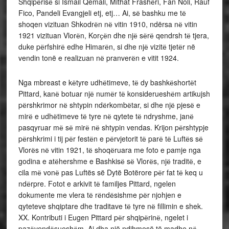
Shqipёrisё si Ismail Qemali, Mithat Frashёri, Fan Noli, Rauf
Fico, Pandeli Evangjeli etj, etj… Ai, sё bashku me tё
shoqen vizituan Shkodrёn nё vitin 1910, ndërsa nё vitin
1921 vizituan Vlorёn, Korҫёn dhe njё sёrё qendrsh tё tjera,
duke pёrfshirё edhe Himarёn, si dhe njё vizitё tjetёr në
vendin tonë e realizuan nё pranverёn e vitit 1924.
Nga mbreast e kёtyre udhёtimeve, tё dy bashkёshortёt
Pittard, kanё botuar njё numёr tё konsiderueshёm artikujsh
pёrshkrimor nё shtypin ndёrkombёtar, si dhe njё pjesё e
mirё e udhёtimeve tё tyre nё qytete tё ndryshme, janё
pasqyruar mё sё mirё nё shtypin vendas. Krijon pёrshtypje
pёrshkrimi i tij pёr festёn e pёrvjetorit tё parё tё Luftёs sё
Vlorёs nё vitin 1921, tё shoqёruara me foto e pamje nga
godina e atёhershme e Bashkisё sё Vlorёs, njё traditё, e
cila mё vonё pas Luftës së Dytë Botërore pёr fat tё keq u
ndёrpre. Fotot e arkivit tё familjes Pittard, ngelen
dokumente me vlera tё rёndёsishme pёr njohjen e
qyteteve shqiptare dhe traditave tё tyre nё fillimin e shek.
XX. Kontributi i Eugen Pittard pёr shqipёrinё, ngelet i
pazёvendёsueshёm. Ai dha një ndihmesë të madhe nё