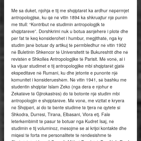
Me sa duket, njohja e tij me shqiptarёt ka ardhur nёpёrmjet
antropologjisё, ku qё nё vitin 1894 ka shkruajtur njё punim
me titull: “Kontribut nё studimin antropologjik tё
shqiptarёve”. Dorshkrimi nuk u botua asnjёherё i plotё dhe
pёr fat tё keq konsiderohet i humbur, megjithatё, nga ky
studim janё botuar dy artikuj tё pёrmbledhur nё vitin 1902
nё Buletinin Shkencor tё Universitetit tё Bukureshtit dhe nё
revistёn e Shkollёs Antropologjike tё Parisit. Mё vonё, ai i
ka vijuar studimet e tij antropologjike mbi shqiptarёt gjatё
ekspeditave nё Rumani, ku dhe jetonte e punonte njё
komunitet i konsiderueshёm. Nё vitin 1941, sё bashku me
studentin shqiptar Islam Zeko (nga dera e njohur e
Zekatёve tё Gjirokastrёs) do tё botonte njё studim mbi
antropologjin e shqiptarёve. Mё vonё, me vizitat e kryera
nё Shqipёri, ai do tё bёnte studime tё tjera nё qytete si
Shkodra, Durrёsi, Tirana, Elbasani, Vlora etj. Falё
letёrkёmbimit tё pasur tё botuar nga Kudret Isaj, nё
studimin e tij voluminoz, mёsojmё se ai krijoi kontakte dhe
miqёsi tё forta me personalitete tё rёndёsishme tё