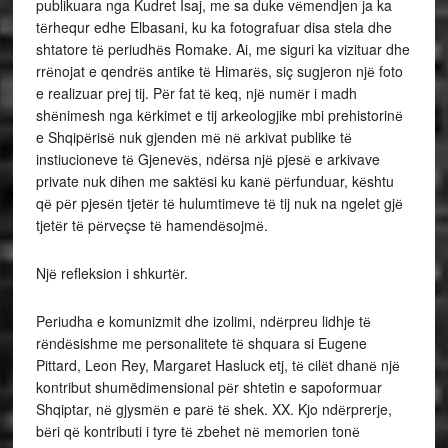
publikuara nga Kudret Isaj, me sa duke vёmendjen ja ka
tёrhequr edhe Elbasani, ku ka fotografuar disa stela dhe
shtatore tё periudhёs Romake. Ai, me siguri ka vizituar dhe
rrёnojat e qendrёs antike tё Himarёs, siç sugjeron njё foto
e realizuar prej tij. Pёr fat tё keq, njё numёr i madh
shёnimesh nga kёrkimet e tij arkeologjike mbi prehistorinё
e Shqipёrisё nuk gjenden mё nё arkivat publike tё
instiucioneve tё Gjenevёs, ndёrsa njё pjesё e arkivave
private nuk dihen me saktёsi ku kanё pёrfunduar, kёshtu
qё pёr pjesёn tjetёr tё hulumtimeve tё tij nuk na ngelet gjё
tjetёr tё pёrveçse tё hamendёsojmё.
Njё refleksion i shkurtёr.
Periudha e komunizmit dhe izolimi, ndёrpreu lidhje tё
rёndёsishme me personalitete tё shquara si Eugene
Pittard, Leon Rey, Margaret Hasluck etj, tё cilёt dhanё njё
kontribut shumëdimensional pёr shtetin e sapoformuar
Shqiptar, nё gjysmёn e parё tё shek. XX. Kjo ndёrprerje,
bёri qё kontributi i tyre tё zbehet nё memorien tonё