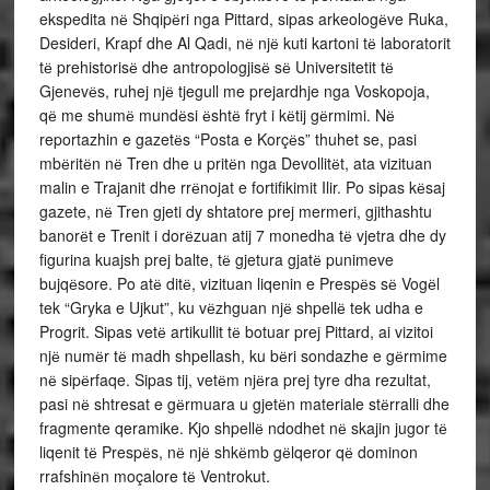
ekspedita nё Shqipёri nga Pittard, sipas arkeologёve Ruka,
Desideri, Krapf dhe Al Qadi, nё njё kuti kartoni tё laboratorit
tё prehistorisё dhe antropologjisё sё Universitetit tё
Gjenevёs, ruhej njё tjegull me prejardhje nga Voskopoja,
qё me shumё mundёsi ёshtё fryt i kёtij gёrmimi. Nё
reportazhin e gazetёs “Posta e Korçёs” thuhet se, pasi
mbёritёn nё Tren dhe u pritёn nga Devollitёt, ata vizituan
malin e Trajanit dhe rrёnojat e fortifikimit Ilir. Po sipas kёsaj
gazete, nё Tren gjeti dy shtatore prej mermeri, gjithashtu
banorёt e Trenit i dorёzuan atij 7 monedha tё vjetra dhe dy
figurina kuajsh prej balte, tё gjetura gjatё punimeve
bujqёsore. Po atё ditё, vizituan liqenin e Prespёs sё Vogёl
tek “Gryka e Ujkut”, ku vёzhguan njё shpellё tek udha e
Progrit. Sipas vetё artikullit tё botuar prej Pittard, ai vizitoi
njё numёr tё madh shpellash, ku bёri sondazhe e gёrmime
nё sipёrfaqe. Sipas tij, vetёm njёra prej tyre dha rezultat,
pasi nё shtresat e gёrmuara u gjetёn materiale stёrralli dhe
fragmente qeramike. Kjo shpellё ndodhet nё skajin jugor tё
liqenit tё Prespёs, nё njё shkёmb gёlqeror qё dominon
rrafshinёn moçalore tё Ventrokut.