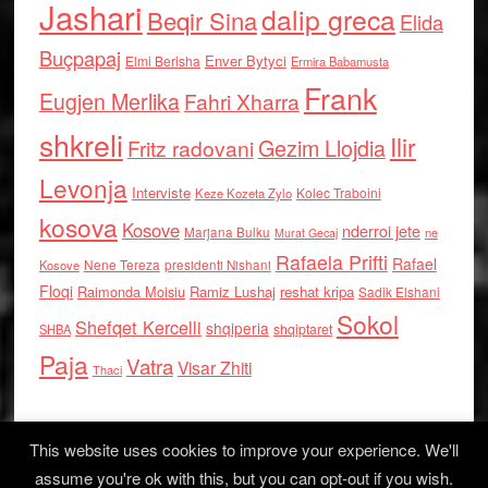
Jashari
dalip greca
Beqir Sina
Elida
Buçpapaj
Enver Bytyci
Elmi Berisha
Ermira Babamusta
Frank
Eugjen Merlika
Fahri Xharra
shkreli
Ilir
Gezim Llojdia
Fritz radovani
Levonja
Interviste
Kolec Traboini
Keze Kozeta Zylo
kosova
Kosove
nderroi jete
Marjana Bulku
ne
Murat Gecaj
Rafaela Prifti
Rafael
Nene Tereza
Kosove
presidenti Nishani
Floqi
Raimonda Moisiu
Ramiz Lushaj
reshat kripa
Sadik Elshani
Sokol
Shefqet Kercelli
shqiperia
shqiptaret
SHBA
Paja
Vatra
Visar Zhiti
Thaci
This website uses cookies to improve your experience. We'll
assume you're ok with this, but you can opt-out if you wish.