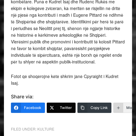
kombёtare. Puna e Kudret Isaj dhe Rudenc Rukёs me
ekipin e kolegёve zviceran, ka meritёn se risjellin nё dritё
njё pjesё nga kontributi i madh i Eugene Pittard nё ndihmё
tё Shqipёrisё dhe shqiptarёve. Identifikimi pёr herё tё parё
i periudhёs sё Neolitit prej tij, shёnon njё ngjarje historike
nё historinё e kёrkimeve arkeologjike nё Shqipёri.
Vlerёsimi publik dhe promovimi i kontributit tё kolosit Pittard
nё favor tё kombit shqiptar, pavarёsisht pёrpjekjeve
individuale tё sipёrcituara, ёshtё njё borxh qё ngelet ende
pёr tu shlyer nё aspektin publik-institucional.
Fotot qё shoqёrojnё kёtё shkrim janё Cpyraight i Kudret
Isaj.
Share via:
Facebook
Twitter
Copy Link
More
FILED UNDER:
KULTURE