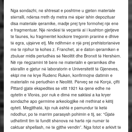
Nga sondazhi, nё shtresat e poshtme u gjetёn materiale
stёrralli, ndёrsa rreth dy metra mё sipёr ishin depozituar
disa materiale qeramike, madje prej tyre formohej njё enё
e fragmentuar. Njё rёndёsi tё veçantё ai i kushton gjetjeve
tё faunёs, ku fragmentet kockore tregonin praninё e dhive
tё egra, ujqёrve etj. Me ndihmёn e njё prej prehistorianёve
mё tё njohur tё kohёs z. Franchet, ai e daton qeramikёn e
zbuluar midis periudhёs sё Neolitit dhe Bronxit tё Hershёm.
Në njё riegzamini të bёrё nё materialin e qeramikёs dhe
stёrallin e gjetur nё laboratorin e Universitetit tё Gjeneves,
ekipi me nё krye Rudenc Rukёn, konfirmojnё datimin e
materialin nё periudhёn e Neolitit. Pёrveç se nё Korçё, çifti
Pittard gjatё ekspeditёs sё vitit 1921 ka qenё edhe nё
qytetin e Vlorёs, por nuk e dimё me saktёsi a ka kryer
sondazhe apo gёrmime arkeologjike në rrethinat e këtij
qyteti. Megjithatё, kjo nuk ёshtё e pamundur tё ketё
ndodhur, po tё marrim parasysh pohimin e tij, se: “Gjatё
udhёtimit tim tё fundit shёnova nё hartё njё numёr tё
caktuar shpellash, nё tё gjithё vendin”. Nga fotot e arkivit tё