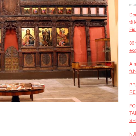
Dom
të 
Fis
36 
eko
A n
fsh
PR
RE
FO
TA
SH
NJ