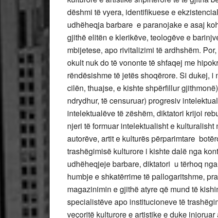
dëshmi të vyera, identifikuese e ekzistencial
udhëheqja barbare e paranojake e asaj kohe 
gjithë elitën e klerikëve, teologëve e barinj
mbijetese, apo rivitalizimi të ardhshëm. Por,
okult nuk do të vononte të shfaqej me hipok
rëndësishme të jetës shoqërore. Si dukej, i 
cilën, thuajse, e kishte shpërfillur gjithmon
ndrydhur, të censuruar) progresiv intelektual
intelektualëve të zëshëm, diktatori krijoi re
njeri të formuar intelektualisht e kulturalis
autorëve, artit e kulturës përparimtare botë
trashëgimisë kulturore i kishte dalë nga kontr
udhëheqjeje barbare, diktatori u tërhoq nga
humbje e shkatërrime të pallogaritshme, pran
magazinimin e gjithë atyre që mund të kishi
specialistëve apo institucioneve të trashë
veçoritë kulturore e artistike e duke injoruar 