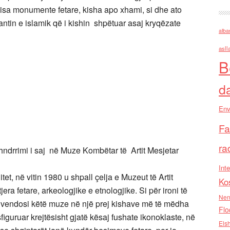
 disa monumente fetare, kisha apo xhami, si dhe ato
zantin e islamik që i kishin shpëtuar asaj kryqëzate
alba
asll
B
d
Env
Fa
ra
hndrrimi i saj në Muze Kombëtar të Artit Mesjetar
Inte
et, në vitin 1980 u shpall çelja e Muzeut të Artit
Ko
era fetare, arkeologjike e etnologjike. Si për ironi të
Nen
dit e vendosi këtë muze në një prej kishave më të mëdha
Flo
figuruar krejtësisht gjatë kësaj fushate ikonoklaste, në
Els