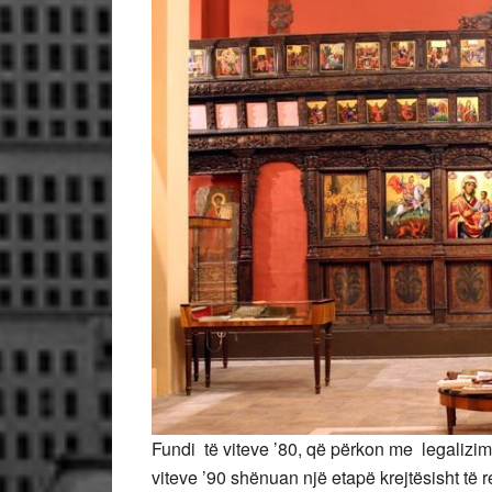
Fundi të viteve ’80, që përkon me legalizimin
viteve ’90 shënuan një etapë krejtësisht të 