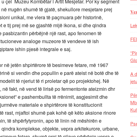
, u çel Muzeu Kombëtar i Artit Mesjetar. Por ky segment
 në rrugën shumë të gjatë, shekullore mesjetare prej
𝐕𝐞
sioni unikal, me vlera të paçmuara për historinë,
t e tij prej më se gjashtë mijë ikona, si dhe qindra
Lek
 dhe pasbizantin përbëjnë një rast, apo fenomen të
FE
itucioneve analoge muzeore të vendeve të ish
iptare ishin pjesë integrale e saj.
“Pi
Glo
r në jetën shpirtërore të besimeve fetare, më 1967
ërinë si vendin dhe popullin e parë ateist në botë dhe të
A d
modelit të njeriut të ri proletar që po projektohej. Në
jet
, në fakt, në vend të lirisë po fermentonte ateizmin dhr
Për
 “aksionet” e pashembullta të rrënimit, asgjesimit dhe
Mba
gjurmëve materiale e shpirtërore të konstitucionit
Kul
të rast, mjaftoi shumë pak kohë që këto aksione rinore
in, të shpërfytyronin, apo të linin në mëshirën e
Pse
 qindra komplekse, objekte, vepra arkitekurore, urbane,
a besimeve fetare, shumë prej të cilave përbënin vepra e