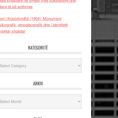
uaja shqiptare në SHBA mes sukseseve dhe
dave të së ardhmes
lori i Kristoforidhit (1904): Monument
sikografik, etnogjeografik dhe i identitetit
bëtar shqiptar
KATEGORITË
egoritë
ARKIV
iv