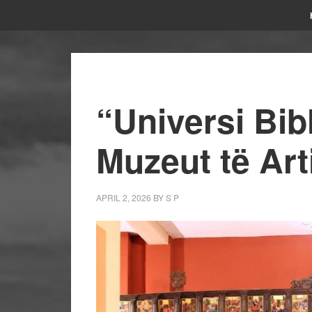
“Universi Bibl
Muzeut të Art
APRIL 2, 2026
BY
S P