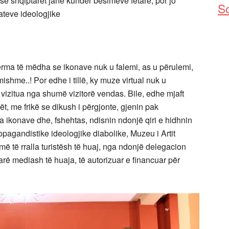
se shqiptarët janë kundër besimeve fetare, por jo
So
itateve ideologjike
rma të mëdha se ikonave nuk u falemi, as u përulemi,
rmishme..! Por edhe i tillë, ky muze virtual nuk u
izitua nga shumë vizitorë vendas. Bile, edhe mjaft
ët, me frikë se dikush i përgjonte, gjenin pak
 ikonave dhe, fshehtas, ndisnin ndonjë qiri e hidhnin
pagandistike ideologjike diabolike, Muzeu i Artit
 të rralla turistësh të huaj, nga ndonjë delegacion
rë mediash të huaja, të autorizuar e financuar për