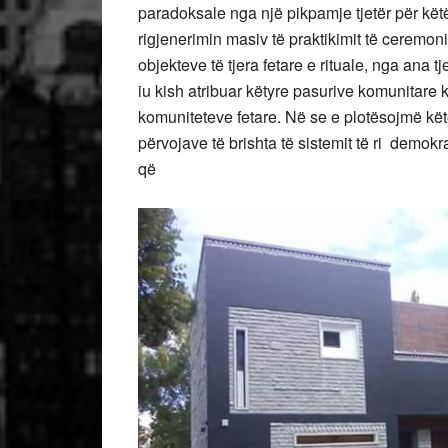
paradoksale nga një pikpamje tjetër për këtë v
rigjenerimin masiv të praktikimit të ceremo
objekteve të tjera fetare e rituale, nga ana 
iu kish atribuar këtyre pasurive komunitare kr
komuniteteve fetare. Në se e plotësojmë kë
përvojave të brishta të sistemit të ri demo
që