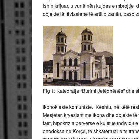
ishin krijuar, u vunë nën kujdes e mbrojtje
objekte të lëvizshme të artit bizantin, pasbi
Fig 1: Katedralja “Burimi Jetëdhënës” dhe s
ikonoklaste komuniste. Kështu, në këtë realit
Mesjetar, kryesisht me ikona dhe objekte të tj
fatit, hipokrizia perverse e kultit të indivi
ortodokse në Korçë, të shkatërruar e të trans