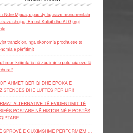
 Ndre Mjeda, sipas dy figurave monumentale
letrave shqipe, Ernest Koliqit dhe At Gjergj
hta
vjet tranzicion, nga ekonomia prodhuese te
nomia e përfitimit
dihmon krijimtaria në zbulimin e potencialeve të
ehura?
OF. AHMET QERIQI DHE EPOKA E
ZISTENCЁS DHE LUFTЁS PЁR LIRI!
RMAT ALTERNATIVE TË EVIDENTIMIT TË
RIFËS POSTARE NË HISTORINË E POSTËS
QIPTARE
Ë SPROVË E GUXIMSHME PERFORMIZMI…