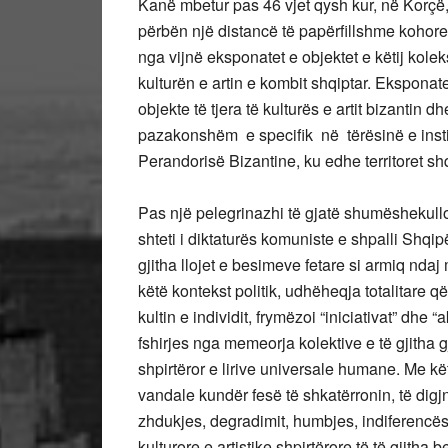
Kanë mbetur pas 46 vjet qysh kur, në Korçë
përbën një distancë të papërfillshme kohore
nga vijnë eksponatet e objektet e këtij kolek
kulturën e artin e kombit shqiptar. Eksponate
objekte të tjera të kulturës e artit bizantin
pazakonshëm e specifik në tërësinë e inst
Perandorisë Bizantine, ku edhe territoret shq
Pas një pelegrinazhi të gjatë shumëshekullo
shteti i diktaturës komuniste e shpalli Shqip
gjitha llojet e besimeve fetare si armiq ndaj 
këtë kontekst politik, udhëheqja totalitare që
kultin e individit, frymëzoi “iniciativat” dhe
fshirjes nga memeorja kolektive e të gjitha 
shpirtëror e lirive universale humane. Me kë
vandale kundër fesë të shkatërronin, të digjn
zhdukjes, degradimit, humbjes, indiferencës
kulturore e artistike shpirtërore të të gjith