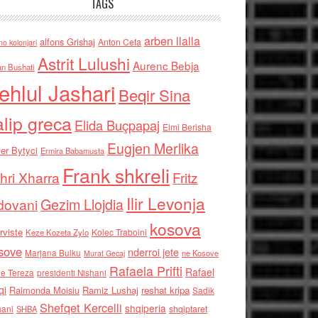
TAGS
arben llalla
alfons Grishaj
Anton Cefa
no kolonjari
Astrit Lulushi
Aurenc Bebja
an Bushati
ehlul Jashari
Beqir Sina
alip greca
Elida Buçpapaj
Elmi Berisha
Eugjen Merlika
er Bytyci
Ermira Babamusta
Frank shkreli
hri Xharra
Fritz
Ilir Levonja
Gezim Llojdia
dovani
kosova
rviste
Kolec Traboini
Keze Kozeta Zylo
sove
nderroi jete
Marjana Bulku
ne Kosove
Murat Gecaj
Rafaela Prifti
Rafael
e Tereza
presidenti Nishani
qi
Raimonda Moisiu
Ramiz Lushaj
reshat kripa
Sadik
Shefqet Kercelli
shqiperia
hani
shqiptaret
SHBA