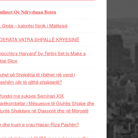
𝐝𝐢𝐦𝐞𝐭 𝐐𝐞̈ 𝐍𝐝𝐫𝐲𝐬𝐡𝐮𝐚𝐧 𝐁𝐨𝐭𝐞̈𝐧
 Gjolaj – kalorësi fisnik i Malësisë
DERATA VATRA SHPALLË KRYESINË
nocchio’s Harvard” by Tertini Set to Make a
bal Slice
uhet që Shqipëria të ribëhet një vend i
ueshëm për të gjithë shqiptarët?
fundoi me sukses Seminari XIX
rëkombëtar i Mësuesve të Gjuhës Shqipe dhe
turës Shqiptare në Diasporë dhe në Mërgatë
 dhe kush e vrau Hasan Riza Pashën?