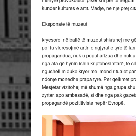
mënyrë provokuese, pikërisht për të treguar 
kundër kulturës e artit. Madje, në një prej c
Eksponate të muzeut
kryesore në ballë të muzeut shkruhej me gë
por iu vlerësojmë artin e ngjyrat e tyre të la
propagandua, nuk u popullarizua dhe nuk u v
nga ata që hynin ishin kriptobesimtarë, të cil
ngushëllim duke kryer me mend ritualet para
ndonjë monedhë prapa tyre. Për qëllimet pro
Mesjetar vizitohej më shumë nga grupe shumë
zyrtar, apo ambasadë, si dhe nga pak gazeta
propagandë pozititiviste nëpër Evropë.