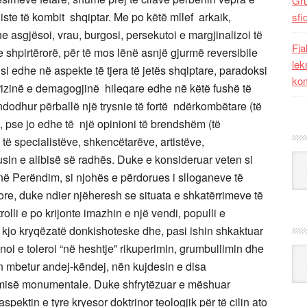
Gr
iste të kombit shqiptar. Me po këtë mllef arkaik,
sfi
asgjësoi, vrau, burgosi, persekutoi e margjinalizoi të
Fja
ve shpirtërorë, për të mos lënë asnjë gjurmë reversibile
lek
 si edhe në aspekte të tjera të jetës shqiptare, paradoksi
kom
rizinë e demagogjinë hileqare edhe në këtë fushë të
ndodhur përballë një trysnie të fortë ndërkombëtare (të
ë), pse jo edhe të një opinioni të brendshëm (të
 të specialistëve, shkencëtarëve, artistëve,
busin e alibisë së radhës. Duke e konsideruar veten si
Kat
ht në Perëndim, si njohës e përdorues i slloganeve të
rore, duke ndier njëheresh se situata e shkatërrimeve të
olli e po krijonte imazhin e një vendi, populli e
 kjo kryqëzatë donkishoteske dhe, pasi ishin shkaktuar
oi e toleroi “në heshtje” rikuperimin, grumbullimin dhe
Ark
n mbetur andej-këndej, nën kujdesin e disa
gimisë monumentale. Duke shfrytëzuar e mëshuar
aspektin e tyre kryesor doktrinor teologjik për të cilin ato