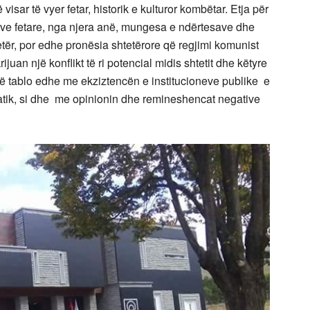
isar të vyer fetar, historik e kulturor kombëtar. Etja për
nive fetare, nga njera anë, mungesa e ndërtesave dhe
tjetër, por edhe pronësia shtetërore që regjimi komunist
ijuan një konflikt të ri potencial midis shtetit dhe këtyre
të tablo edhe me ekziztencën e institucioneve publike e
kratik, si dhe me opinionin dhe remineshencat negative