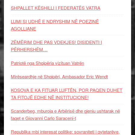
SHPALLET KËSHILLI I FEDERATËS VATRA
LUMI SI UDHË E NDRYSHIM NË POEZINË
AGOLLIANE
ZËMËRIM DHE PAS VDEKJES! DISIDENTI I
PËRHERSHËM…
Patriotë nga Shqipëria vizituan Vatrën
Mirëseardhje në Shqipëri, Ambasador Eric Wendt
KOSOVA E KA FITUAR LUFTËN, POR PAQEN DUHET
TA FITOJË EDHE NË INSTITUCIONE!
Scanderbeg, mburoja e Arbërisë dhe gjeniu ushtarak në
faqet e Giovanni Carlo Saraceni-t
Republika mbi interesat politike: sovraniteti i qytetarëve,