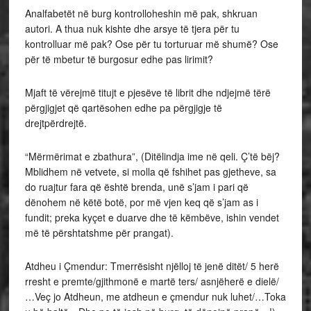
Analfabetët në burg kontrolloheshin më pak, shkruan
autori. A thua nuk kishte dhe arsye të tjera për tu
kontrolluar më pak? Ose për tu torturuar më shumë? Ose
për të mbetur të burgosur edhe pas lirimit?
Mjaft të vërejmë titujt e pjesëve të librit dhe ndjejmë tërë
përgjigjet që qartësohen edhe pa përgjigje të
drejtpërdrejtë.
“Mërmërimat e zbathura”, (Ditëlindja ime në qeli. Ç’të bëj?
Mblidhem në vetvete, si molla që fshihet pas gjetheve, sa
do ruajtur fara që është brenda, unë s’jam i pari që
dënohem në këtë botë, por më vjen keq që s’jam as i
fundit; preka kyçet e duarve dhe të këmbëve, ishin vendet
më të përshtatshme për prangat).
Atdheu i Çmendur: Tmerrësisht njëlloj të jenë ditët/ 5 herë
rresht e premte/gjithmonë e martë ters/ asnjëherë e dielë/
…Veç jo Atdheun, me atdheun e çmendur nuk luhet/…Toka