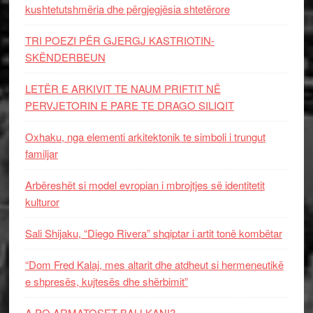
kushtetutshmëria dhe përgjegjësia shtetërore
TRI POEZI PËR GJERGJ KASTRIOTIN-
SKËNDERBEUN
LETËR E ARKIVIT TE NAUM PRIFTIT NË
PERVJETORIN E PARE TE DRAGO SILIQIT
Oxhaku, nga elementi arkitektonik te simboli i trungut
familjar
Arbëreshët si model evropian i mbrojtjes së identitetit
kulturor
Sali Shijaku, “Diego Rivera” shqiptar i artit tonë kombëtar
“Dom Fred Kalaj, mes altarit dhe atdheut si hermeneutikë
e shpresës, kujtesës dhe shërbimit”
A PO ARMATOSET BALLKANI?