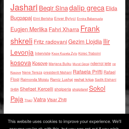
Jashari
dalip greca
Beqir Sina
Elida
Buçpapaj
Enver Bytyci
Elmi Berisha
Ermira Babamusta
Frank
Eugjen Merlika
Fahri Xharra
shkreli
Ilir
Gezim Llojdia
Fritz radovani
Levonja
Interviste
Kolec Traboini
Keze Kozeta Zylo
kosova
Kosove
nderroi jete
Marjana Bulku
ne
Murat Gecaj
Rafaela Prifti
Rafael
Nene Tereza
Kosove
presidenti Nishani
Floqi
Raimonda Moisiu
Ramiz Lushaj
reshat kripa
Sadik Elshani
Sokol
Shefqet Kercelli
shqiperia
shqiptaret
SHBA
Paja
Vatra
Visar Zhiti
Thaci
This website uses cookies to improve your experience. We'll
assume you're ok with this, but you can opt-out if you wish.