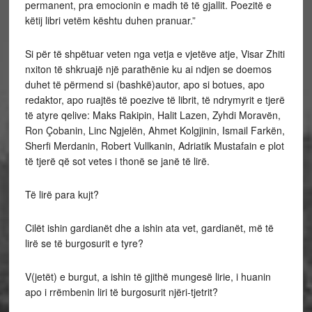
permanent, pra emocionin e madh të të gjallit. Poezitë e
këtij libri vetëm kështu duhen pranuar.”
Si për të shpëtuar veten nga vetja e vjetëve atje, Visar Zhiti
nxiton të shkruajë një parathënie ku ai ndjen se doemos
duhet të përmend si (bashkë)autor, apo si botues, apo
redaktor, apo ruajtës të poezive të librit, të ndrymyrit e tjerë
të atyre qelive: Maks Rakipin, Halit Lazen, Zyhdi Moravën,
Ron Çobanin, Linc Ngjelën, Ahmet Kolgjinin, Ismail Farkën,
Sherfi Merdanin, Robert Vullkanin, Adriatik Mustafain e plot
të tjerë që sot vetes i thonë se janë të lirë.
Të lirë para kujt?
Cilët ishin gardianët dhe a ishin ata vet, gardianët, më të
lirë se të burgosurit e tyre?
V(jetët) e burgut, a ishin të gjithë mungesë lirie, i huanin
apo i rrëmbenin liri të burgosurit njëri-tjetrit?