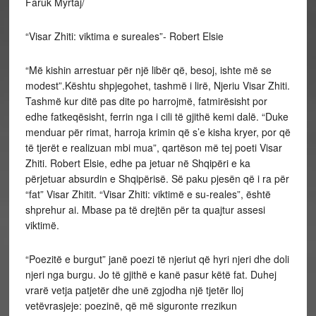
Faruk Myrtaj/
“Visar Zhiti: viktima e sureales”- Robert Elsie
“Më kishin arrestuar për një libër që, besoj, ishte më se
modest”.Kështu shpjegohet, tashmë i lirë, Njeriu Visar Zhiti.
Tashmë kur ditë pas dite po harrojmë, fatmirësisht por
edhe fatkeqësisht, ferrin nga i cili të gjithë kemi dalë. “Duke
menduar për rimat, harroja krimin që s’e kisha kryer, por që
të tjerët e realizuan mbi mua”, qartëson më tej poeti Visar
Zhiti. Robert Elsie, edhe pa jetuar në Shqipëri e ka
përjetuar absurdin e Shqipërisë. Së paku pjesën që i ra për
“fat” Visar Zhitit. “Visar Zhiti: viktimë e su-reales”, është
shprehur ai. Mbase pa të drejtën për ta quajtur assesi
viktimë.
“Poezitë e burgut” janë poezi të njeriut që hyri njeri dhe doli
njeri nga burgu. Jo të gjithë e kanë pasur këtë fat. Duhej
vrarë vetja patjetër dhe unë zgjodha një tjetër lloj
vetëvrasjeje: poezinë, që më siguronte rrezikun