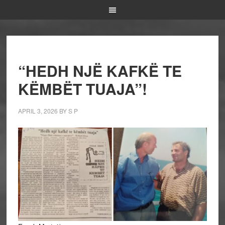
“HEDH NJË KAFKË TE
KËMBËT TUAJA”!
APRIL 3, 2026
BY
S P