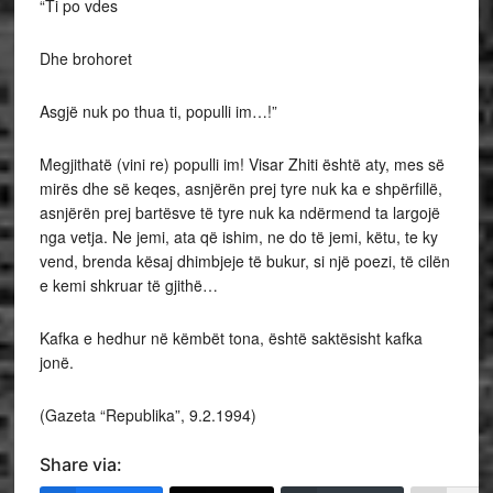
“Ti po vdes
Dhe brohoret
Asgjë nuk po thua ti, populli im…!”
Megjithatë (vini re) populli im! Visar Zhiti është aty, mes së
mirës dhe së keqes, asnjërën prej tyre nuk ka e shpërfillë,
asnjërën prej bartësve të tyre nuk ka ndërmend ta largojë
nga vetja. Ne jemi, ata që ishim, ne do të jemi, këtu, te ky
vend, brenda kësaj dhimbjeje të bukur, si një poezi, të cilën
e kemi shkruar të gjithë…
Kafka e hedhur në këmbët tona, është saktësisht kafka
jonë.
(Gazeta “Republika”, 9.2.1994)
Share via: