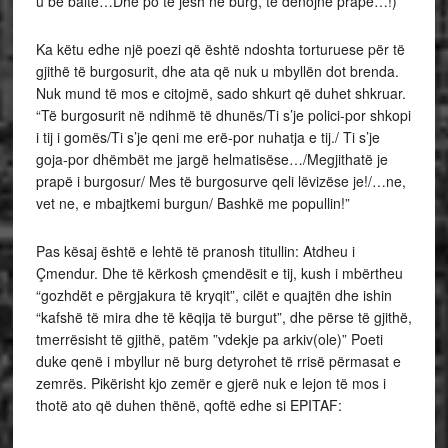
u bë baltë…Dhe po të jesh në burg, të dënojnë prapë…!)
Ka këtu edhe një poezi që është ndoshta torturuese për të
gjithë të burgosurit, dhe ata që nuk u mbyllën dot brenda.
Nuk mund të mos e citojmë, sado shkurt që duhet shkruar.
“Të burgosurit në ndihmë të dhunës/Ti s’je polici-por shkopi
i tij i gomës/Ti s’je qeni me erë-por nuhatja e tij./ Ti s’je
goja-por dhëmbët me jargë helmatisëse…/Megjithatë je
prapë i burgosur/ Mes të burgosurve qeli lëvizëse je!/…ne,
vet ne, e mbajtkemi burgun/ Bashkë me popullin!”
Pas kësaj është e lehtë të pranosh titullin: Atdheu i
Çmendur. Dhe të kërkosh çmendësit e tij, kush i mbërtheu
“gozhdët e përgjakura të kryqit”, cilët e quajtën dhe ishin
“kafshë të mira dhe të këqija të burgut”, dhe përse të gjithë,
tmerrësisht të gjithë, patëm ”vdekje pa arkiv(ole)” Poeti
duke qenë i mbyllur në burg detyrohet të rrisë përmasat e
zemrës. Pikërisht kjo zemër e gjerë nuk e lejon të mos i
thotë ato që duhen thënë, qoftë edhe si EPITAF: