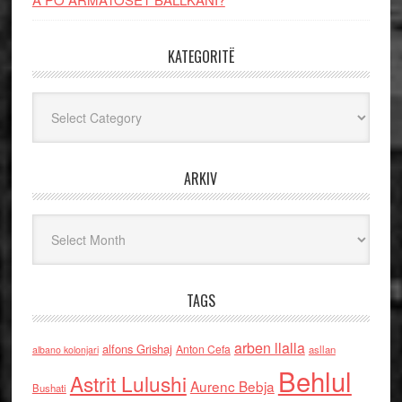
KATEGORITË
Kategoritë
ARKIV
Arkiv
TAGS
arben llalla
alfons Grishaj
Anton Cefa
asllan
albano kolonjari
Behlul
Astrit Lulushi
Aurenc Bebja
Bushati