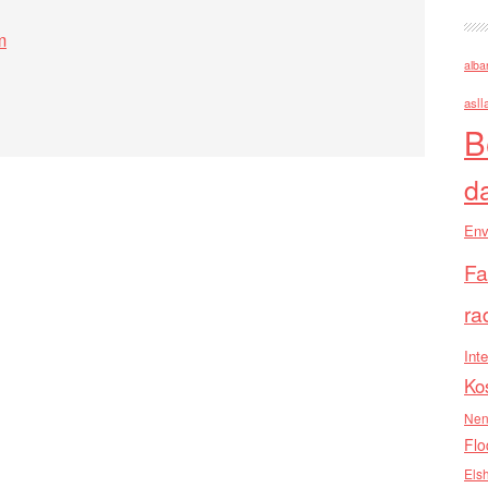
m
alba
asll
B
d
Env
Fa
ra
Inte
Ko
Nen
Flo
Els