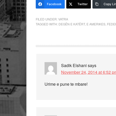
Facebook
Twitter
Copy Li
FILED UNDER:
VATRA
TAGGED WITH:
DEGËN E KATËRT
,
E AMERIKES
,
FEDE
Sadik Elshani
says
November 24, 2014 at 6:52 p
Urime e pune te mbare!