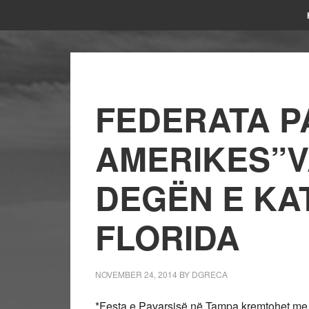
FEDERATA P
AMERIKES”V
DEGËN E KA
FLORIDA
NOVEMBER 24, 2014
BY
DGRECA
*Festa e Pavarsisë në Tampa kremtohet me kr