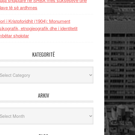
uaja shqiptare në SHBA mes sukseseve dhe
dave të së ardhmes
lori i Kristoforidhit (1904): Monument
sikografik, etnogjeografik dhe i identitetit
bëtar shqiptar
KATEGORITË
egoritë
ARKIV
iv