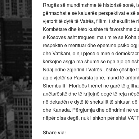
Rrugës së mundimshme të historisë sonë, t
gërmadhat e së kaluarës perspektivat e së ard
vjetorit të dytë të Vatrës, fillimi i shekullit 
Kombëtare dhe këto kushte të favorshme duhe
e Kosovës asht treguesi ma i mirë se Koha as
respektin e merituar dhe epërsinë psikologji
dhe Vatikani, e nji pjesë e mirë e demokrac
kërkojnë asgja ma shumë se nga ajo që është 
Ndaj edhe zgjerimi i Vatrës , është çështje 
aq e vjetër sa Pavarsia jonë, mund të arrij
Shembulli i Floridës thërret në garë të gjitha
anëtarësitë dhe të krijojnë degë të reja në
në dekadën e dytë të shekullit të shkuar, q
dhe Kanada. Përgjumja dhe qëndrimi në ve
nëpër disa degë, nuk i shkon për shtat VA
Share via: