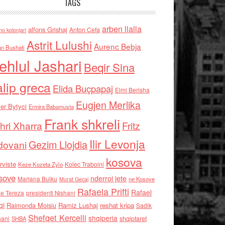
TAGS
arben llalla
alfons Grishaj
Anton Cefa
no kolonjari
Astrit Lulushi
Aurenc Bebja
an Bushati
ehlul Jashari
Beqir Sina
alip greca
Elida Buçpapaj
Elmi Berisha
Eugjen Merlika
er Bytyci
Ermira Babamusta
Frank shkreli
hri Xharra
Fritz
Ilir Levonja
Gezim Llojdia
dovani
kosova
rviste
Kolec Traboini
Keze Kozeta Zylo
sove
nderroi jete
Marjana Bulku
ne Kosove
Murat Gecaj
Rafaela Prifti
Rafael
e Tereza
presidenti Nishani
qi
Raimonda Moisiu
Ramiz Lushaj
reshat kripa
Sadik
Shefqet Kercelli
shqiperia
hani
shqiptaret
SHBA