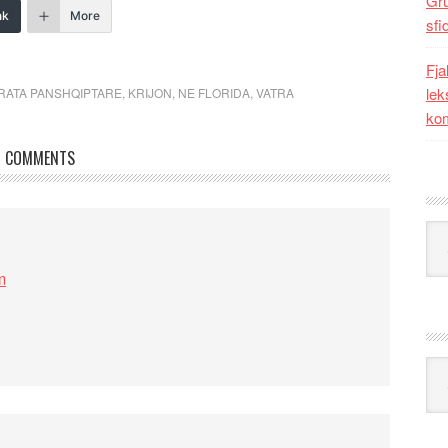
Gr
nk
More
sfi
Fja
lek
RATA PANSHQIPTARE
,
KRIJON
,
NE FLORIDA
,
VATRA
kom
COMMENTS
Kat
m
Ark