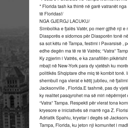
* Florida tash ka thirrë në garë vatranët nga 
të Floridas!/
NGA GJERGJ LACUKU/
Simbolika e fjalës Vatër, po merr gjthë nji e 
Diasporës e sidomos për Diasporën tonë në 
sa sot këtu në Tampa, festimi i Pavarsisë ,
edhe degën ma të re të Vatrës; “Vatra” Tamp
Ky zgjerim i Vatrës, e ka zanafillën pikërish
mbajt në New-York para dy vjetësh ku morën
politikës Shqiptare dhe miq të kombit tonë. 
shembull nga vlerat e këtij jubileu, në fjalim
Jacksonville , Florida.E tashmë, pas dy vjetë
ky realitet pasqyrohet ma së miri nëpërmjet
“Vatra” Tampa. Respekti për vlerat tona komb
kryesore e iniciativës së marrë nga Z. Flor
Adriatik Spahiu, kryetar i degës së Jacksonv
Tampa, Florida, ku jeton nji komunitet i ma