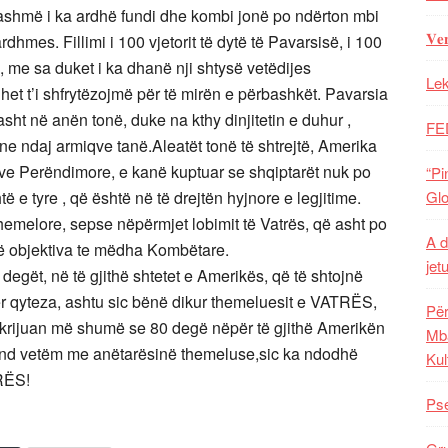
ashmë i ka ardhë fundi dhe kombi jonë po ndërton mbi
𝐕𝐞
hmes. Fillimi i 100 vjetorit të dytë të Pavarsisë, i 100
të ri, me sa duket i ka dhanë nji shtysë vetëdijes
Lek
t t’i shfrytëzojmë për të mirën e përbashkët. Pavarsia
ht në anën tonë, duke na kthy dinjitetin e duhur ,
FE
ne ndaj armiqve tanë.Aleatët tonë të shtrejtë, Amerika
ive Perëndimore, e kanë kuptuar se shqiptarët nuk po
“Pi
e tyre , që është në të drejtën hyjnore e legjitime.
Glo
themelore, sepse nëpërmjet lobimit të Vatrës, që asht po
A d
më objektiva te mëdha Kombëtare.
jet
 degët, në të gjithë shtetet e Amerikës, që të shtojnë
për qyteza, ashtu sic bënë dikur themeluesit e VATRËS,
Për
ë krijuan më shumë se 80 degë nëpër të gjithë Amerikën
Mba
nd vetëm me anëtarësinë themeluse,sic ka ndodhë
Kul
TRËS!
Pse