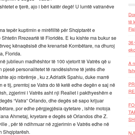
shtetet e tjerë, ajo i bëri katër degë! U lumtë vatranëve
Dom
të 
Fis
ma tepër kuptimin e mirëfilltë për Shqiptarët e
Shtetin Rrezeartë të Floridës. E ku kishte ma bukur se
36 
 përveç kënaqësisë dhe krenarisë Kombëtare, na dhuroj
eko
a, Florida.
t në jubileun madhështor të 100 vjetorit të Vatrës që u
A n
 pjesë personalitetet të randësishme të jetës dhe
fsh
Ishte ajo mbrëmje , ku z.Adriatik Spahiu, duke marrë
PR
in e tij, premtoj se Vatra do të ketë edhe degën e saj në
RE
sh, zgjerimi i Vatrës asht nji Realiet i pakthyeshëm e
 degës “Vatra” Orlando, dhe degës së sapo krijuar
FO
ëtare, por edhe përgjegjësia qytetare , ishte motoja
TA
isiana Ahmetaj, kryetare e degës së Orlandos dhe Z.
SH
ille , për të ndihmuar në zgjerimin e Vatrës edhe në
dh Shqiptarësh.
NJ