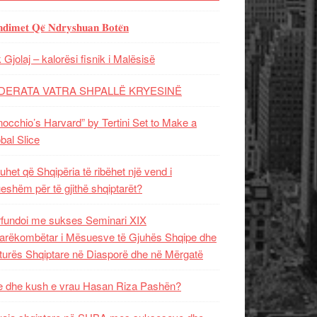
𝐝𝐢𝐦𝐞𝐭 𝐐𝐞̈ 𝐍𝐝𝐫𝐲𝐬𝐡𝐮𝐚𝐧 𝐁𝐨𝐭𝐞̈𝐧
 Gjolaj – kalorësi fisnik i Malësisë
DERATA VATRA SHPALLË KRYESINË
nocchio’s Harvard” by Tertini Set to Make a
bal Slice
uhet që Shqipëria të ribëhet një vend i
ueshëm për të gjithë shqiptarët?
fundoi me sukses Seminari XIX
rëkombëtar i Mësuesve të Gjuhës Shqipe dhe
turës Shqiptare në Diasporë dhe në Mërgatë
 dhe kush e vrau Hasan Riza Pashën?