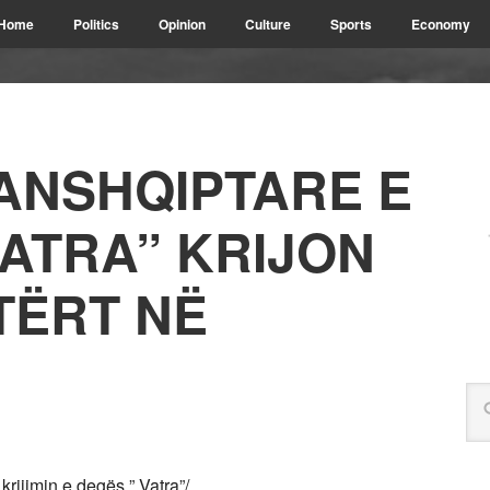
Home
Politics
Opinion
Culture
Sports
Economy
ANSHQIPTARE E
ATRA” KRIJON
TËRT NË
ijimin e degës ” Vatra”/