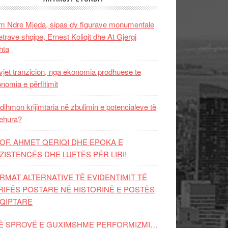
 Ndre Mjeda, sipas dy figurave monumentale
letrave shqipe, Ernest Koliqit dhe At Gjergj
hta
vjet tranzicion, nga ekonomia prodhuese te
nomia e përfitimit
dihmon krijimtaria në zbulimin e potencialeve të
ehura?
OF. AHMET QERIQI DHE EPOKA E
ZISTENCЁS DHE LUFTЁS PЁR LIRI!
RMAT ALTERNATIVE TË EVIDENTIMIT TË
RIFËS POSTARE NË HISTORINË E POSTËS
QIPTARE
Ë SPROVË E GUXIMSHME PERFORMIZMI…