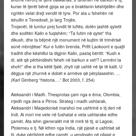
kurse të tjerët bënë gjoja se po e braktisnin kështjellën dhe
ngritën velat drejt vendit të tyre. Por ata u fshehën në
ishullin e Tenedosit, jo larg Trojës.
Trojanët, të lumtur prej fundit të luftës, dolën jashtë qytetit
dhe soditën Kalin e fuqishëm; “Ta futim në qytet” tha
dikush, dhe ta bëjmë një monument në kujtim të trimërisë
sonë mbrojtëse” Kur e futën brenda, Prifti Laokoont e quajti
tradhti dhe këshilloi ta digjnin Kalin, pastaj bërtiti: “Kush e
di, atë që përbindëshi fsheh në barkun e vet!? Lermëni ta
shoh!” dhe si tha këtë fjalë, zhyti një ushtë në ije të kalit. U
dëgjua një zhurmë e dobët e armëve që përplaseshin. …
(Karl Gimberg “historia….” Bot 2003, f. 254)
Aleksandri i Madh. Thesprotas çam nga e ëma, Olombia,
rrjedh nga dera e Pirros. Strateg i madh ushtarak,
Aleksandri i Maqedonisë marshoi me ushtrinë e tij deri në
Indi. Ai mori me vete në fushatat e veta ushtarake edhe
çamët. Ata ishin gjeneralët më të mirë të tij, si Lagosi,
Ptolemeu e tj. Në kthim nga India, një pjesë e ushtrisë së
tij, duke përfshirë edhe çamët, u vendosën në pllajat e