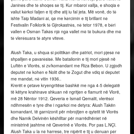
Janinёs dhe tё shoqes sё tij. Kur mbaroi vallja, e shoqia e
valiut kёrkoi faljen e tij dhe atij iu fal jeta. Më vonë, do tё
ishte Taip Madani ai, qё me kёrcimin e tij brillant nё
Festivalin Folklorik tё Gjirokastrёs, nё tetor 1978, e bёri
vallen e Osman Takёs njё nga vallet mё tё bukura dhe mё
tё vlerёsuara tё atyre viteve.
Alush Taka, u shqua si politikan dhe patriot, mori pjesё nё
shpalljen e pavarёsisё. Me batalionin e tij mori pjesë në
Luftën e Vlorës, si zv/komandant me Riza Bebon. U zgjodh
deputet nё kohёn e Nolit dhe tё Zogut dhe vdiq si deputet
me mandat, nё vitin 1936..
Krerët e çetave kryengritëse bashkë me nga 4-5 delegatë
të këtyre krahinave shkuan në ngritjen e flamurit në Vlorë,
më 28 Nëntor 1912. Qeveria e Ismail Qemalit, vlerësoi
ndihmesën e tyre dhe i ngarkoi me detyra: Alush Takën
komandant, të garnizonit për mbrojtjen e qytetit të Vlorës
dhe Namik Delvinën këshilltar për marrëdhëniet në
ministrinë jashtme në Qeverinë e Vlorës. Por pas L.NÇl.
Alush Taka u la nё harresё, tre nipërit e tij u dёnuan pёr