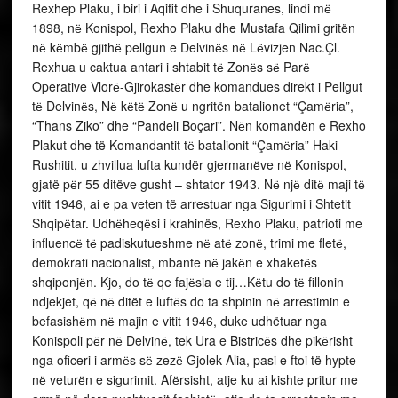
Rexhep Plaku, i biri i Aqifit dhe i Shuquranes, lindi mё
1898, nё Konispol, Rexho Plaku dhe Mustafa Qilimi gritën
nё kёmbё gjithё pellgun e Delvinёs nё Lёvizjen Nac.Çl.
Rexhua u caktua antari i shtabit tё Zonёs sё Parё
Operative Vlorё-Gjirokastёr dhe komandues direkt i Pellgut
tё Delvinёs, Nё kёtё Zonё u ngritën batalionet “Çamёria”,
“Thans Ziko” dhe “Pandeli Boçari”. Nёn komandën e Rexho
Plakut dhe të Komandantit tё batalionit “Çamёria” Haki
Rushitit, u zhvillua lufta kundër gjermanёve nё Konispol,
gjatë pёr 55 ditëve gusht – shtator 1943. Nё njё ditё maji tё
vitit 1946, ai e pa veten të arrestuar nga Sigurimi i Shtetit
Shqipёtar. Udhёheqёsi i krahinës, Rexho Plaku, patrioti me
influencё tё padiskutueshme nё atё zonё, trimi me fletё,
demokrati nacionalist, mbante nё jakёn e xhaketёs
shqiponjёn. Kjo, do tё qe fajёsia e tij…Kёtu do tё fillonin
ndjekjet, qё nё ditët e luftёs do ta shpinin nё arrestimin e
befasishёm nё majin e vitit 1946, duke udhëtuar nga
Konispoli pёr nё Delvinё, tek Ura e Bistricёs dhe pikёrisht
nga oficeri i armёs sё zezё Gjolek Alia, pasi e ftoi të hypte
nё veturёn e sigurimit. Afёrsisht, atje ku ai kishte pritur me