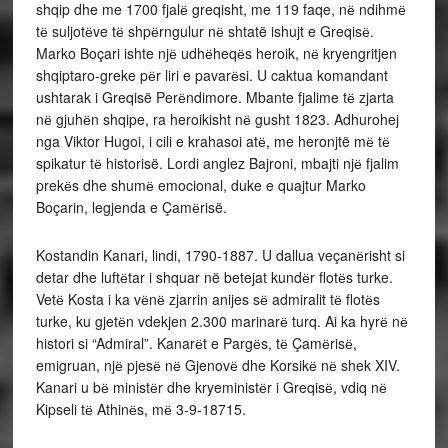
shqip dhe me 1700 fjalё greqisht, me 119 faqe, nё ndihmё
tё suljotёve tё shpёrngulur nё shtatë ishujt e Greqisё.
Marko Boçari ishte njё udhёheqёs heroik, nё kryengritjen
shqiptaro-greke pёr liri e pavarёsi. U caktua komandant
ushtarak i Greqisë Perёndimore. Mbante fjalime tё zjarta
nё gjuhёn shqipe, ra heroikisht nё gusht 1823. Adhurohej
nga Viktor Hugoi, i cili e krahasoi atё, me heronjtë mё tё
spikatur tё historisë. Lordi anglez Bajroni, mbajti njё fjalim
prekёs dhe shumё emocional, duke e quajtur Marko
Boçarin, legjenda e Çamёrisë.
Kostandin Kanari, lindi, 1790-1887. U dallua veçanёrisht si
detar dhe luftёtar i shquar në betejat kundёr flotёs turke.
Vetё Kosta i ka vёnё zjarrin anijes sё admiralit tё flotёs
turke, ku gjetёn vdekjen 2.300 marinarё turq. Ai ka hyrё nё
histori si “Admiral”. Kanarёt e Pargёs, tё Çamёrisё,
emigruan, njё pjesё nё Gjenovё dhe Korsikё nё shek XIV.
Kanari u bё ministёr dhe kryeministёr i Greqisё, vdiq nё
Kipseli tё Athinёs, mё 3-9-18715.