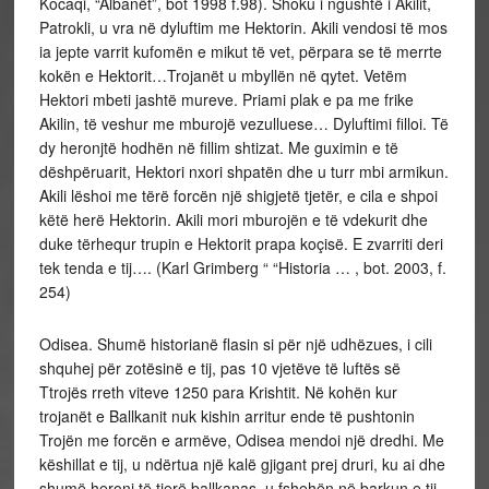
Kocaqi, “Albanët”, bot 1998 f.98). Shoku i ngushtë i Akilit,
Patrokli, u vra në dyluftim me Hektorin. Akili vendosi të mos
ia jepte varrit kufomën e mikut të vet, përpara se të merrte
kokën e Hektorit…Trojanët u mbyllën në qytet. Vetëm
Hektori mbeti jashtë mureve. Priami plak e pa me frike
Akilin, të veshur me mburojë vezulluese… Dyluftimi filloi. Të
dy heronjtë hodhën në fillim shtizat. Me guximin e të
dëshpëruarit, Hektori nxori shpatën dhe u turr mbi armikun.
Akili lëshoi me tërë forcën një shigjetë tjetër, e cila e shpoi
këtë herë Hektorin. Akili mori mburojën e të vdekurit dhe
duke tërhequr trupin e Hektorit prapa koçisë. E zvarriti deri
tek tenda e tij…. (Karl Grimberg “ “Historia … , bot. 2003, f.
254)
Odisea. Shumë historianë flasin si për një udhëzues, i cili
shquhej për zotësinë e tij, pas 10 vjetëve të luftës së
Ttrojës rreth viteve 1250 para Krishtit. Në kohën kur
trojanët e Ballkanit nuk kishin arritur ende të pushtonin
Trojën me forcën e armëve, Odisea mendoi një dredhi. Me
këshillat e tij, u ndërtua një kalë gjigant prej druri, ku ai dhe
shumë heronj të tjerë ballkanas, u fshehën në barkun e tij,