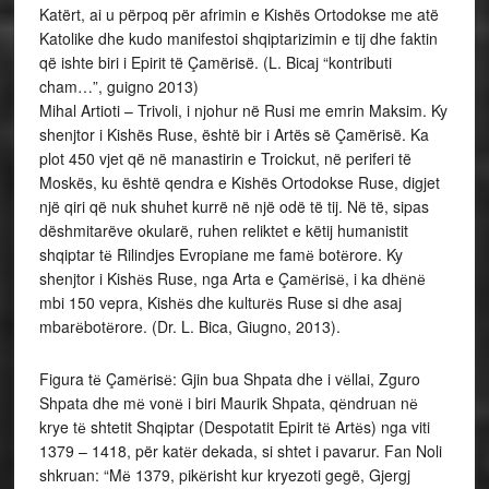
Katërt, ai u përpoq për afrimin e Kishës Ortodokse me atë
Katolike dhe kudo manifestoi shqiptarizimin e tij dhe faktin
që ishte biri i Epirit të Çamërisë. (L. Bicaj “kontributi
cham…”, guigno 2013)
Mihal Artioti – Trivoli, i njohur në Rusi me emrin Maksim. Ky
shenjtor i Kishës Ruse, është bir i Artës së Çamërisë. Ka
plot 450 vjet që në manastirin e Troickut, në periferi të
Moskës, ku është qendra e Kishës Ortodokse Ruse, digjet
një qiri që nuk shuhet kurrë në një odë të tij. Në të, sipas
dëshmitarëve okularë, ruhen reliktet e këtij humanistit
shqiptar tё Rilindjes Evropiane me famё botёrore. Ky
shenjtor i Kishёs Ruse, nga Arta e Çamёrisё, i ka dhёnё
mbi 150 vepra, Kishёs dhe kulturёs Ruse si dhe asaj
mbarёbotёrore. (Dr. L. Bica, Giugno, 2013).
Figura tё Çamёrisё: Gjin bua Shpata dhe i vёllai, Zguro
Shpata dhe mё vonё i biri Maurik Shpata, qёndruan nё
krye tё shtetit Shqiptar (Despotatit Epirit tё Artёs) nga viti
1379 – 1418, për katёr dekada, si shtet i pavarur. Fan Noli
shkruan: “Mё 1379, pikёrisht kur kryezoti gegë, Gjergj