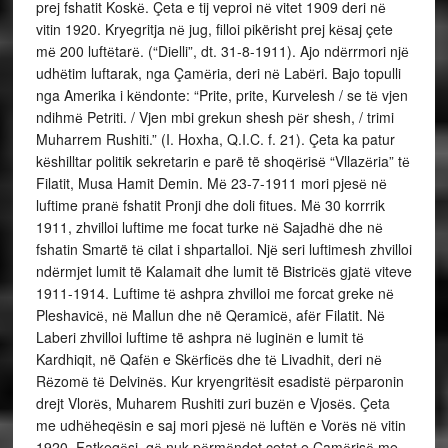
prej fshatit Koskё. Çeta e tij veproi nё vitet 1909 deri nё
vitin 1920. Kryegritja nё jug, filloi pikërisht prej kёsaj çete
mё 200 luftёtarё. (“Dielli”, dt. 31-8-1911). Ajo ndёrrmori njё
udhёtim luftarak, nga Çamёria, deri nё Labёri. Bajo topulli
nga Amerika i kёndonte: “Prite, prite, Kurvelesh / se tё vjen
ndihmё Petriti. / Vjen mbi grekun shesh pёr shesh, / trimi
Muharrem Rushiti.” (I. Hoxha, Q.I.C. f. 21). Çeta ka patur
kёshilltar politik sekretarin e parë të shoqёrisё “Vllazёria” tё
Filatit, Musa Hamit Demin. Mё 23-7-1911 mori pjesё nё
luftime pranё fshatit Pronji dhe doli fitues. Mё 30 korrrik
1911, zhvilloi luftime me focat turke nё Sajadhё dhe nё
fshatin Smartë tё cilat i shpartalloi. Njё seri luftimesh zhvilloi
ndёrmjet lumit të Kalamait dhe lumit të Bistricёs gjatё viteve
1911-1914. Luftime tё ashpra zhvilloi me forcat greke nё
Pleshavicё, nё Mallun dhe në Qeramicё, afёr Filatit. Nё
Laberi zhvilloi luftime të ashpra nё luginёn e lumit tё
Kardhiqit, në Qafёn e Skёrficёs dhe tё Livadhit, deri nё
Rёzomё tё Delvinёs. Kur kryengritёsit esadistё pёrparonin
drejt Vlorёs, Muharem Rushiti zuri buzёn e Vjosёs. Çeta
me udhёheqёsin e saj mori pjesё nё luftёn e Vorёs nё vitin
1920. Fatkeqёsi, qё nuk pёrmёndet çetat e Çamёrisё me