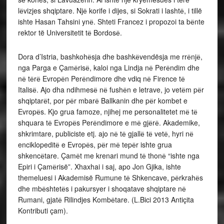
lёvizjes shqiptare. Njё korife i dijes, si Sokrati i lashtё, i tillë
ishte Hasan Tahsini ynё. Shteti Francez i propozoi ta bёnte
rektor të Universitetit tё Bordosё.
Dora d’Istria, bashkohёsja dhe bashkёvendësja me rrёnjё,
nga Parga e Çamёrisё, kaloi nga Lindja nё Perёndim dhe
nё tёrё Evropёn Perёndimore dhe vdiq nё Firence tё
Italisё. Ajo dha ndihmesё nё fushёn e letrave, jo vetёm pёr
shqiptarёt, por pёr mbarё Ballkanin dhe pёr kombet e
Evropёs. Kjo grua famoze, njihej me personalitetet mё tё
shquara tё Evropёs Perёndimore e mё gjёrё. Akademike,
shkrimtare, publiciste etj. ajo nё tё gjallё tё vetё, hyri nё
enciklopeditё e Evropёs, pёr mё tepёr ishte grua
shkencёtare. Çamёt me krenari mund tё thonё “ishte nga
Epiri i Çamёrisë”. Xhaxhai i saj, apo Jon Gjika, ishte
themeluesi i Akademisë Rumune tё Shkencave, pёrkrahёs
dhe mbёshtetёs i pakursyer i shoqatave shqiptare nё
Rumani, gjatё Rilindjes Kombёtare. (L.Bici 2013 Antiçita
Kontributi çam).