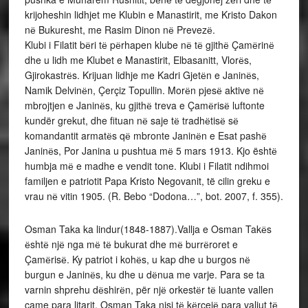
krijoheshin lidhjet me Klubin e Manastirit, me Kristo Dakon
nё Bukuresht, me Rasim Dinon nё Prevezё.
Klubi i Filatit bёri tё pёrhapen klube nё tё gjithё Çamёrinё
dhe u lidh me Klubet e Manastirit, Elbasanitt, Vlorёs,
Gjirokastrёs. Krijuan lidhje me Kadri Gjetёn e Janinёs,
Namik Delvinёn, Çerçiz Topullin. Morёn pjesё aktive nё
mbrojtjen e Janinёs, ku gjithё treva e Çamёrisё luftonte
kundër grekut, dhe fituan nё saje tё tradhёtisё sё
komandantit armatёs qё mbronte Janinёn e Esat pashё
Janinёs, Por Janina u pushtua mё 5 mars 1913. Kjo ështё
humbja mё e madhe e vendit tone. Klubi i Filatit ndihmoi
familjen e patriotit Papa Kristo Negovanit, të cilin greku e
vrau nё vitin 1905. (R. Bebo “Dodona…”, bot. 2007, f. 355).
Osman Taka ka lindur(1848-1887).Vallja e Osman Takёs
ёshtё njё nga mё tё bukurat dhe mё burrёroret e
Çamёrisё. Ky patriot i kohёs, u kap dhe u burgos nё
burgun e Janinёs, ku dhe u dёnua me varje. Para se ta
varnin shprehu dёshirёn, për njё orkestёr tё luante vallen
çame para litarit. Osman Taka nisi tё kёrcejё para valiut tё