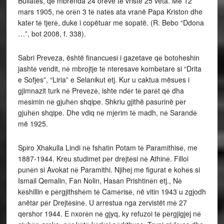
Bullatёs, qё mbrёnda 24 orёve tё vriste 25 veta. Mё 12
mars 1905, nё orёn 3 tё natёs ata vranë Papa Kriston dhe
katёr tё tjerё, duke i copëtuar me sopatë. (R. Bebo “Ddona
…”, bot 2008, f. 338).
Sabri Preveza, është financuesi i gazetave qё botoheshin
jashtё vendit, nё mbrojtje tё nteresave kombёtare si “Drita
e Sofjes”, “Liria” e Selanikut etj. Kur u caktua mësues i
gjimnazit turk nё Prevezё, ishte ndёr tё parёt qё dha
mёsimin nё gjuhёn shqipe. Shkriu gjithë pasurinë pёr
gjuhёn shqipe. Dhe vdiq nё mjerim tё madh, nё Sarandё
më 1925.
Spiro Xhakulla Lindi nё fshatin Potam tё Paramithisё, me
1887-1944. Kreu studimet pёr drejtёsi nё Athinё. Filloi
punёn si Avokat nё Paramithi. Njihej me figurat e kohёs si
Ismail Qemalin, Fan Nolin, Hasan Prishtinёn etj., Nё
kёshillin e pёrgjithshёm tё Camёrisё, në vitin 1943 u zgjodh
anëtar pёr Drejtёsinё. U arrestua nga zervistët mё 27
qershor 1944. E nxorёn nё gjyq, ky refuzoi tё pёrgjigjej nё