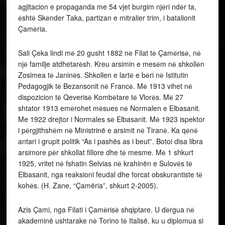
agjitacion e propaganda me 54 vjet burgim njёri ndёr ta,
ёshtё Skёnder Taka, partizan e mitralier trim, i batalionit
Çamёria.
Sali Çeka lindi mё 20 gusht 1882 nё Filat tё Çamёrisё, nё
njё familje atdhetarёsh. Kreu arsimin e mesёm nё shkollёn
Zosimea tё Janinёs. Shkollen e lartё e bёri nё Istitutin
Pedagogjik tё Bezansonit nё Francё. Mё 1913 vihet nё
dispozicion tё Qeverisё Kombёtare tё Vlorёs. Mё 27
shtator 1913 emёrohet mёsues nё Normalen e Elbasanit.
Me 1922 drejtor i Normales sё Elbasanit. Mё 1923 ispektor
i pёrgjithshёm nё Ministrinë e arsimit nё Tiranё. Ka qёnё
antari i grupit politik “As i pashës as i beut”. Botoi disa libra
arsimore pёr shkollat fillore dhe tё mesme. Mё 1 shkurt
1925, vritet nё fshatin Selvias nё krahinën e Sulovёs tё
Elbasanit, nga reaksioni feudal dhe forcat obskurantiste tё
kohёs. (H. Zane, “Çamëria”, shkurt 2-2005).
Azis Çami, nga Filati i Çamёrisё shqiptare. U dёrgua nё
akademinë ushtarake nё Torino tё Italisë, ku u diplomua si