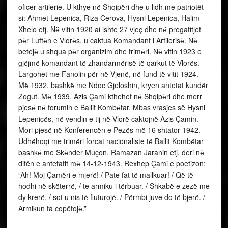
oficer artilerie. U kthye nё Shqipёri dhe u lidh me patriotët
si: Ahmet Lepenica, Riza Cerova, Hysni Lepenica, Halim
Xhelo etj. Nё vitin 1920 ai ishte 27 vjeç dhe nё pregatitjet
pёr Luftёn e Vlorёs, u caktua Komandant i Artilerisё. Nё
betejё u shqua pёr organizim dhe trimёri. Nё vitin 1923 e
gjёjmё komandant tё zhandarmёrisё tё qarkut tё Vlorёs.
Largohet me Fanolin pёr nё Vjenё, nё fund tё vitit 1924.
Mё 1932, bashkё me Ndoc Gjeloshin, kryen antetat kundёr
Zogut. Mё 1939, Azis Çami kthehet nё Shqipёri dhe merr
pjesё nё forumin e Ballit Kombёtar. Mbas vrasjes së Hysni
Lepenicёs, nё vendin e tij nё Vlorё caktojnё Azis Çamin.
Mori pjesё nё Konferencёn e Pezёs mё 16 shtator 1942.
Udhёhoqi me trimёri forcat nacionaliste tё Ballit Kombёtar
bashkё me Skёnder Muçon, Ramazan Jaranin etj, deri nё
ditën e antetatit mё 14-12-1943. Rexhep Çami e poetizon:
“Ah! Moj Çamёri e mjerё! / Pate fat tё mallkuar! / Qё tё
hodhi nё skёterrё, / te armiku i tёrbuar. / Shkabё e zezё me
dy krerё, / sot u nis tё fluturojё. / Pёrmbi juve do tё bjerё. /
Armikun ta copëtojё.”