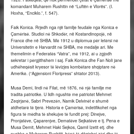
komandant Muharem Rushitin në “Luftën e Vlorës”. (I.
Hoxha, “Enciklo.”, f. 547).
Faik Konica. Rrjedh nga një familje feudale nga Konica e
Çamёrisё. Studioi nё Shkodёr, në Kostandinopojё, në
Francё dhe në SHBA. Mё 1912 u diplomua pёr letёrsi nё
Universitetin e Harvardit nё SHBA, me medalje ari. Me
themelimin e Federatёs “Vatra”, mё 1912, ai u zgjodh
sekretar i pёrgjithshёm i saj. Faik Konica dhe Fan Noli janё
udhёheqёsit kryesor tё lёvizjes kombёtare shqiptare nё
Amerikё. (“Agjensioni Floripress” shtator 2013).
Musa Demi, lindi nё Filat, më 1876, nё njё familje me
tradita patriotike. U lidh ngushtё me patriotёt Mehmet
Zeqirjanё, Sabri Prevezёn, Namik Delvinёt e shumë
atdhetarё tё tjerё. Historia e Çamёrisё, indetifikohet nga
figura tё mёdha tё shekujve tё fundit prej: Dinejve,
Pronjatёve, Çaparenjve, Dematёve Sejkatёve e tj. Pena e
Musa Demit, Mehmet Haki Sejkos, Qamil Izetit etj. dhe
pushka e Muharem Rushitit, bёnё tё dëgjohej zёri dhe tё