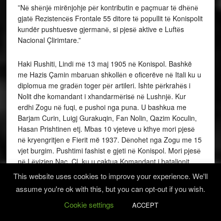
”Nё shёnjё mirënjohje pёr kontributin e paçmuar tё dhёnё
gjatё Rezistencёs Frontale 55 ditore tё popullit tё Konispolit
kundër pushtuesve gjermanё, si pjesё aktive e Luftёs
Nacional Çlirimtare.”
Haki Rushiti, Lindi mё 13 maj 1905 nё Konispol. Bashkë
me Hazis Çamin mbaruan shkollёn e oficerëve nё Itali ku u
diplomua me gradёn toger pёr artileri. Ishte pёrkrahёs i
Nolit dhe komandant i xhandarmёrisё nё Lushnjё. Kur
erdhi Zogu nё fuqi, e pushoi nga puna. U bashkua me
Barjam Curin, Luigj Gurakuqin, Fan Nolin, Qazim Koculin,
Hasan Prishtinen etj. Mbas 10 vjeteve u kthye mori pjesё
nё kryengritjen e Fierit më 1937. Dёnohet nga Zogu me 15
vjet burgim. Pushtimi fashist e gjeti nё Konispol. Mori pjesё
nё Lёvizjen Nac. Çl. ku u caktua Komandant i batalionit
“Çamёria”, me 2 shkurt 1943. Mori pjesё nё njё seri
This website uses cookies to improve your experience. We'll
luftimesh dhe sidomos nё luftёn 55 ditore kundra
assume you're ok with this, but you can opt-out if you wish.
gjermanёve, duke mbrojtur Konispolin dhe kufirin jugor,
Cookie settings
nga 5 gushti deri mё 30 shtator 1943. Kundёrshtoi urdhёrin
ACCEPT
e ndërimit tё emrit tё batalionit nga “Çamёria” nё “Thoma