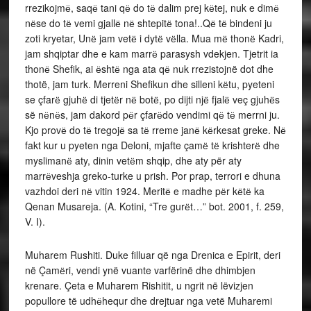
rrezikojmё, saqё tani qё do tё dalim prej kёtej, nuk e dimё
nёse do tё vemi gjallё nё shtepitё tona!..Qё tё bindeni ju
zoti kryetar, Unё jam vetё i dytё vёlla. Mua mё thonё Kadri,
jam shqiptar dhe e kam marrё parasysh vdekjen. Tjetrit ia
thonё Shefik, ai ёshtё nga ata qё nuk rrezistojnë dot dhe
thotë, jam turk. Merreni Shefikun dhe silleni kёtu, pyeteni
se çfarё gjuhё di tjetёr nё botё, po dijti njё fjalё veç gjuhёs
së nёnёs, jam dakord pёr çfarёdo vendimi qё tё merrni ju.
Kjo provё do tё tregojё sa tё rreme janё kёrkesat greke. Nё
fakt kur u pyeten nga Deloni, mjafte çamё tё krishterё dhe
myslimanё aty, dinin vetёm shqip, dhe aty për aty
marrёveshja greko-turke u prish. Por prap, terrori e dhuna
vazhdoi deri nё vitin 1924. Meritё e madhe pёr kёtё ka
Qenan Musareja. (A. Kotini, “Tre gurёt…” bot. 2001, f. 259,
V. I).
Muharem Rushiti. Duke filluar që nga Drenica e Epirit, deri
në Çamёri, vendi ynë vuante varfërinë dhe dhimbjen
krenare. Çeta e Muharem Rishitit, u ngrit në lëvizjen
popullore të udhёhequr dhe drejtuar nga vetë Muharemi