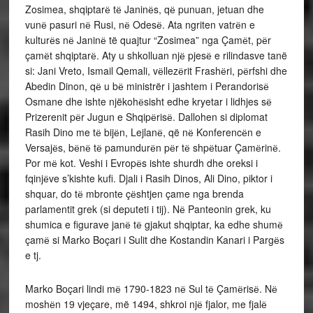
Zosimea, shqiptarё tё Janinёs, qё punuan, jetuan dhe
vunё pasuri nё Rusi, nё Odesё. Ata ngriten vatrёn e
kulturёs nё Janinё të quajtur “Zosimea” nga Çamёt, pёr
çamёt shqiptarё. Aty u shkolluan njё pjesё e rilindasve tanë
si: Jani Vreto, Ismail Qemali, vёllezёrit Frashёri, pёrfshi dhe
Abedin Dinon, qё u bё ministrër i jashtem i Perandorisё
Osmane dhe ishte njëkohёsisht edhe kryetar i lidhjes sё
Prizerenit pёr Jugun e Shqipёrisё. Dallohen si diplomat
Rasih Dino me tё bijёn, Lejlanё, që nё Konferencёn e
Versajёs, bёnё tё pamundurёn pёr tё shpёtuar Çamёrinё.
Por mё kot. Veshi i Evropёs ishte shurdh dhe oreksi i
fqinjёve s’kishte kufi. Djali i Rasih Dinos, Ali Dino, piktor i
shquar, do tё mbronte çёshtjen çame nga brenda
parlamentit grek (si deputeti i tij). Nё Panteonin grek, ku
shumica e figurave janё tё gjakut shqiptar, ka edhe shumё
çamё si Marko Boçari i Sulit dhe Kostandin Kanari i Pargёs
e tj.
Marko Boçari lindi mё 1790-1823 nё Sul tё Çamёrisё. Nё
moshёn 19 vjeçare, më 1494, shkroi njё fjalor, me fjalё