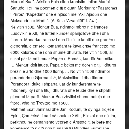
Mercuri Bua”. Aristidh Kola citon kronistin Italian Marini
Sanudo, i cili nё poemёn e tij e quan Mërkurin: “Pasardhёs
i Pirros” “Kapedan” dhe e njёson me “Akil Ajadёn dhe
Aleksandrin e Madh”. (A. Kola “Arvanitët” f. 241).
Nё vitin 1502, Mërkur Bua, ndihmoi mbretin e francёs
Ludovikin e XII, në luftën kundër spanjollёve dhe i dha
fitoren. Monarku francez i dha titullin e kontit dhe gradёn e
gjeneralit, e emёroi komandant tё kavalerisё franceze me
6000 kalorёs dhe i dha shumë dhurata. Në vitin 1506, ai
shkoi pёr tё ndihmuar Papёn e Romёs, kundër Venedikut
… Mёrkuri doli fitues. Papa e bekoi me dorёn e tij, i dhuroi
brezin e artё dhe 1000 florinj. … Nё vitin 1509 ndihmoi
perandorin e Gjermanisё, Maksimilian, i dha fitoren
Perandorit, duke i shpartalluar dy kundёrshtarё tё
mёdhenj. Ky i dha tituj, dhurata dhe feude dhe e shpalli
gjeneral tё parë. Merkur Bua zhvilloi shume beteja dhe
fitore, vdiq në Trevizio me 1560.
Mehmet Esat Janinasi dhe Jani Koduni, të dy nga trojet e
Epirit, Çamёrisё, i pari nё shek. e XVIII, Filozof dhe dijetar,
pёrktheu nё osmanishte veprёn e Aristotelit, tё bёrё me
kopetencё tё plotё nga humanisti i Rilindjes Europiane.