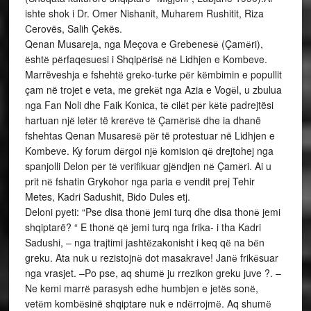
ishte shok i Dr. Omer Nishanit, Muharem Rushitit, Riza
Cerovës, Salih Çekës.
Qenan Musareja, nga Meçova e Grebenesё (Çamёri),
ёshtё pёrfaqesuesi i Shqipёrisё nё Lidhjen e Kombeve.
Marrëveshja e fshehtё greko-turke pёr kёmbimin e popullit
çam në trojet e veta, me grekёt nga Azia e Vogёl, u zbulua
nga Fan Noli dhe Faik Konica, tё cilёt pёr kёtё padrejtësi
hartuan njё letёr të krerёve tё Çamёrisё dhe ia dhanë
fshehtas Qenan Musaresё pёr të protestuar në Lidhjen e
Kombeve. Ky forum dёrgoi njё komision qё drejtohej nga
spanjolli Delon pёr tё verifikuar gjёndjen nё Çamёri. Ai u
prit nё fshatin Grykohor nga paria e vendit prej Tehir
Metes, Kadri Sadushit, Bido Dules etj.
Deloni pyeti: “Pse disa thonё jemi turq dhe disa thonё jemi
shqiptarë? “ E thonё qё jemi turq nga frika- i tha Kadri
Sadushi, – nga trajtimi jashtёzakonisht i keq qё na bёn
greku. Ata nuk u rezistojnё dot masakrave! Janё frikёsuar
nga vrasjet. –Po pse, aq shumё ju rrezikon greku juve ?. –
Ne kemi marrё parasysh edhe humbjen e jetёs sonё,
vetёm kombёsinë shqiptare nuk e ndёrrojmё. Aq shumё