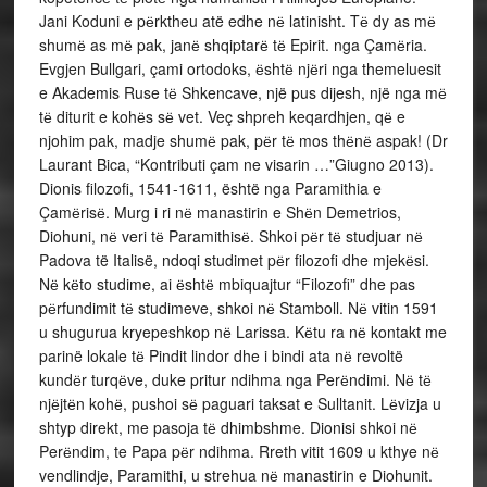
Jani Koduni e pёrktheu atë edhe nё latinisht. Tё dy as mё
shumё as mё pak, janё shqiptarё tё Epirit. nga Çamёria.
Evgjen Bullgari, çami ortodoks, ёshtё njёri nga themeluesit
e Akademis Ruse tё Shkencave, një pus dijesh, një nga mё
tё diturit e kohёs sё vet. Veç shpreh keqardhjen, qё e
njohim pak, madje shumё pak, pёr tё mos thёnё aspak! (Dr
Laurant Bica, “Kontributi çam ne visarin …”Giugno 2013).
Dionis filozofi, 1541-1611, është nga Paramithia e
Çamёrisё. Murg i ri nё manastirin e Shёn Demetrios,
Diohuni, nё veri tё Paramithisё. Shkoi pёr tё studjuar nё
Padova të Italisë, ndoqi studimet pёr filozofi dhe mjekёsi.
Nё kёto studime, ai ёshtё mbiquajtur “Filozofi” dhe pas
pёrfundimit tё studimeve, shkoi nё Stamboll. Nё vitin 1591
u shugurua kryepeshkop nё Larissa. Kёtu ra nё kontakt me
parinë lokale tё Pindit lindor dhe i bindi ata nё revoltë
kundёr turqёve, duke pritur ndihma nga Perёndimi. Nё tё
njёjtёn kohё, pushoi sё paguari taksat e Sulltanit. Lёvizja u
shtyp direkt, me pasoja tё dhimbshme. Dionisi shkoi nё
Perёndim, te Papa pёr ndihma. Rreth vitit 1609 u kthye nё
vendlindje, Paramithi, u strehua nё manastirin e Diohunit.