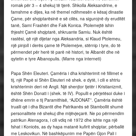
romak për 3 – 4 shekuj të tjerë. Shkolla Aleksandrine, e
famshme e dijes, ka në themel ndihmesën e kësaj dinastie
Çame, për shqiptarësinë e së cilës, na sigurojnë dy eruditët
tanë, Sami Frashëri dhe Faik Konica. Ptolemejtë ishin
thjesht Çamë shqiptarë, shkruante Samiu. Nuk është
rastësi, që një dijetar nga Aleksandria, si Klaud Ptolemeu,
një pinjoll i derës çame të Ptolemejve, stërnip i tyre, do të
përmendet për herë të parë në histori, te Albanët dhe në
qytetin e tyre Albanopulis. (Marre nga interneti)
Papa Shën Eleuteri. Çamëria i dha krishterimit në fillimet e
tij, një Papë si Shën Eleuteri në shek. e dytë, i cili e shtriu
krishterimin deri në Angli. Një shenjtor tjetër i Kristianizmit,
është Shën Donati i (shek. të IV). Populli e përjetësoi duke i
dhëne emrin e tij Paramithisë, “AJDONAT”. Çamëria është
trualli që i dha Bizantit dhe Patrikanës së Stambollit shumë
personalitete në shekuj dhe mijëvjeçarë. Ne po përmendim
patrikun Atenagora, i cili vdiq në 1972 dhe ishte nga një
fshat i Konicës, as dy hapa matanë kufirit shqiptar, përballë
me Leskovikun. Në bashkëpunim me Papën Gjon Pali i