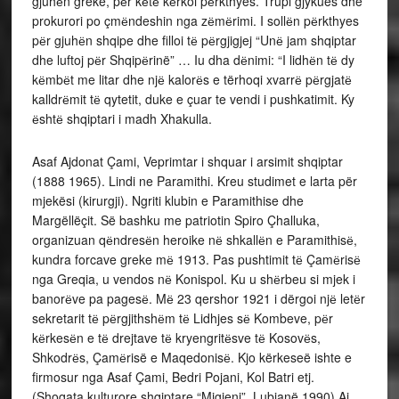
gjuhёn greke, pёr kёtё kёrkoi pёrkthyes. Trupi gjykues dhe
prokurori po çmёndeshin nga zёmёrimi. I sollёn pёrkthyes
pёr gjuhёn shqipe dhe filloi tё pёrgjigjej “Unё jam shqiptar
dhe luftoj pёr Shqipёrinë” … Iu dha dёnimi: “I lidhёn tё dy
kёmbёt me litar dhe njё kalorёs e tërhoqi xvarrё pёrgjatё
kalldrёmit tё qytetit, duke e çuar te vendi i pushkatimit. Ky
ёshtё shqiptari i madh Xhakulla.
Asaf Ajdonat Çami, Veprimtar i shquar i arsimit shqiptar
(1888 1965). Lindi ne Paramithi. Kreu studimet e larta për
mjekësi (kirurgji). Ngriti klubin e Paramithise dhe
Margëllëçit. Së bashku me patriotin Spiro Çhalluka,
organizuan qёndresёn heroike nё shkallёn e Paramithisё,
kundra forcave greke mё 1913. Pas pushtimit tё Çamёrisё
nga Greqia, u vendos nё Konispol. Ku u shёrbeu si mjek i
banorёve pa pagesё. Mё 23 qershor 1921 i dërgoi njё letёr
sekretarit tё pёrgjithshёm tё Lidhjes sё Kombeve, pёr
kёrkesёn e tё drejtave tё kryengritёsve tё Kosovёs,
Shkodrёs, Çamёrisë e Maqedonisё. Kjo kërkeseë ishte e
firmosur nga Asaf Çami, Bedri Pojani, Kol Batri etj.
(Shoqata kulturore shqiptare “Migjeni”, Lubjanë 1990).Ai