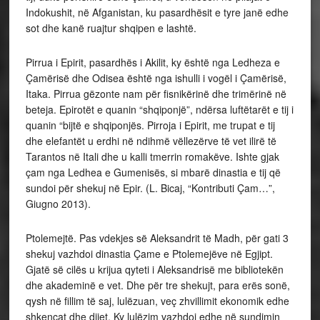
Indokushit, në Afganistan, ku pasardhësit e tyre janë edhe
sot dhe kanë ruajtur shqipen e lashtë.
Pirrua i Epirit, pasardhës i Akilit, ky është nga Ledheza e
Çamërisë dhe Odisea është nga ishulli i vogël i Çamërisë,
Itaka. Pirrua gëzonte nam për fisnikërinë dhe trimërinë në
beteja. Epirotët e quanin “shqiponjë”, ndërsa luftëtarët e tij i
quanin “bijtë e shqiponjës. Pirroja i Epirit, me trupat e tij
dhe elefantët u erdhi në ndihmë vëllezërve të vet ilirë të
Tarantos në Itali dhe u kalli tmerrin romakëve. Ishte gjak
çam nga Ledhea e Gumenisës, si mbarë dinastia e tij që
sundoi për shekuj në Epir. (L. Bicaj, “Kontributi Çam…”,
Giugno 2013).
Ptolemejtë. Pas vdekjes së Aleksandrit të Madh, për gati 3
shekuj vazhdoi dinastia Çame e Ptolemejëve në Egjipt.
Gjatë së cilës u krijua qyteti i Aleksandrisë me bibliotekën
dhe akademinë e vet. Dhe për tre shekujt, para erës sonë,
qysh në fillim të saj, lulëzuan, veç zhvillimit ekonomik edhe
shkencat dhe dijet. Ky lulëzim vazhdoi edhe në sundimin