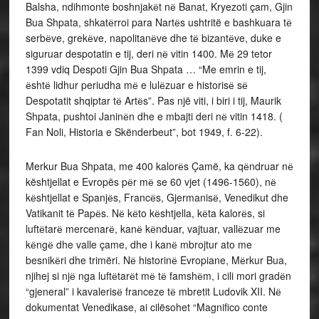
Balsha, ndihmonte boshnjakёt nё Banat, Kryezoti çam, Gjin
Bua Shpata, shkatёrroi para Nartёs ushtritë e bashkuara tё
serbёve, grekёve, napolitanёve dhe tё bizantёve, duke e
siguruar despotatin e tij, deri nё vitin 1400. Mё 29 tetor
1399 vdiq Despoti Gjin Bua Shpata … “Me emrin e tij,
ёshtё lidhur periudha mё e lulёzuar e historisё sё
Despotatit shqiptar tё Artёs”. Pas një viti, i biri i tij, Maurik
Shpata, pushtoi Janinёn dhe e mbajti deri nё vitin 1418. (
Fan Noli, Historia e Skënderbeut”, bot 1949, f. 6-22).
Merkur Bua Shpata, me 400 kalorёs Çamë, ka qёndruar nё
kështjellat e Evropës pёr mё se 60 vjet (1496-1560), nё
kёshtjellat e Spanjёs, Francёs, Gjermanisё, Venedikut dhe
Vatikanit tё Papёs. Nё kёto kёshtjella, kёta kalorёs, si
luftёtarё mercenarё, kanё kёnduar, vajtuar, vallёzuar me
kёngё dhe valle çame, dhe i kanё mbrojtur ato me
besnikёri dhe trimëri. Nё historinё Evropiane, Mёrkur Bua,
njihej si njё nga luftёtarёt mё tё famshёm, i cili mori gradёn
“gjeneral” i kavalerisё franceze tё mbretit Ludovik XII. Nё
dokumentat Venedikase, ai cilësohet “Magnifico conte