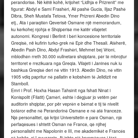
perandorisё. Në këtë kohë, krijohet “Lidhja e Prizrenit” me
figurat: Abdyl e Sami Frashёri, Ali pashё Gucia, Iljaz Pashё
Dibra, Sheh Mustafa Tetova, Ymer Prizreni Abedin Dino
etj., Ata i paraqitёn Qeverisë Osmane një memorandum,
ku kёrkohej njohja e Shqipёrisё me katër vilajetet
autonomi. Kongresi i Berlinit i bёri koncesione territoriale
Greqisё, në kufirin turko-grek nё Epir dhe Thesali. Atёherë,
Abedin Pash Dino, Abdyl Frashёri, Mehmet bej Vrioni,
mblodhёn rreth 30.000 vullnetarё shqiptarё, pёr tё mbrojtur
territoret e rrezikuara nga Greqia. Vilajeti i Janinёs nuk iu
bashkua Greqisё deri nё vitin 1913. Abedin Dino, nё vitin
1905 vdiq papritur nё pallatin e kobshёm tё Jelldizit ne
Stamboll.
Emri i Prof. Hoxha Hasan Tahsinit nga fshati Ninat i
Konispolit (Filatit) Çamёri, ёshtё i dёgjuar jo vetëm pёr
auditorin shqiptar, por për veprёn e bёmat e tij tё nivelit
botёror edhe nё Perandorinё Osmane e nё atё franceze.
Njё personalitet, qё krijoi Universitetin e parё Osman, njё
pёrfaqёsues i shtetit Osman nё Francё, qё njihej
pёrsonalisht me Napolonin e III, me akademikёt e Francёs
sё kohës, si Lavuazerin. Ai ishte njё kryemёsues i tёrё