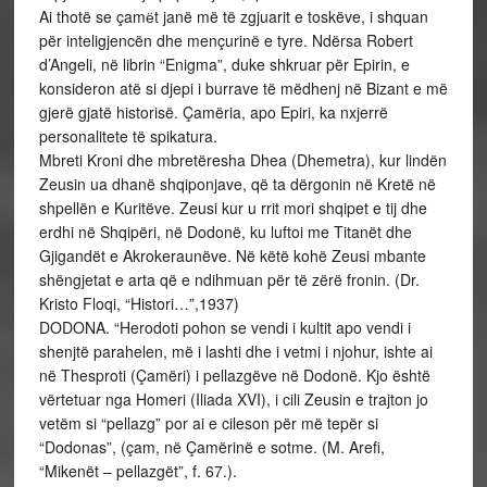
Ai thotë se çamёt janë më të zgjuarit e toskëve, i shquan
për inteligjencën dhe mençurinë e tyre. Ndërsa Robert
d’Angeli, në librin “Enigma”, duke shkruar për Epirin, e
konsideron atë si djepi i burrave të mëdhenj në Bizant e më
gjerë gjatë historisë. Çamëria, apo Epiri, ka nxjerrë
personalitete të spikatura.
Mbreti Kroni dhe mbretëresha Dhea (Dhemetra), kur lindën
Zeusin ua dhanë shqiponjave, që ta dërgonin në Kretë në
shpellën e Kuritëve. Zeusi kur u rrit mori shqipet e tij dhe
erdhi në Shqipëri, në Dodonë, ku luftoi me Titanët dhe
Gjigandët e Akrokeraunëve. Në këtë kohë Zeusi mbante
shëngjetat e arta që e ndihmuan për të zërë fronin. (Dr.
Kristo Floqi, “Histori…”,1937)
DODONA. “Herodoti pohon se vendi i kultit apo vendi i
shenjtë parahelen, më i lashti dhe i vetmi i njohur, ishte ai
në Thesproti (Çamëri) i pellazgëve në Dodonë. Kjo është
vërtetuar nga Homeri (Iliada XVI), i cili Zeusin e trajton jo
vetëm si “pellazg” por ai e cileson për më tepër si
“Dodonas”, (çam, në Çamërinë e sotme. (M. Arefi,
“Mikenët – pellazgët”, f. 67.).