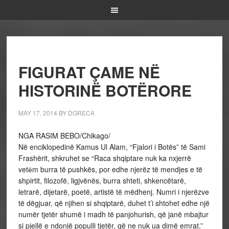
FIGURAT ÇAME NË
HISTORINË BOTËRORE
MAY 17, 2014
BY
DGRECA
NGA RASIM BEBO/Chikago/
Në enciklopedinë Kamus Ul Alam, “Fjalori i Botës” të Sami
Frashërit, shkruhet se “Raca shqiptare nuk ka nxjerrë
vetёm burra të pushkës, por edhe njerëz të mendjes e të
shpirtit, filozofë, ligjvënës, burra shteti, shkencëtarë,
letrarë, dijetarë, poetë, artistë të mëdhenj. Numri i njerëzve
të dëgjuar, që njihen si shqiptarë, duhet t’i shtohet edhe një
numër tjetër shumë i madh të panjohurish, që janë mbajtur
si pjellë e ndonjë populli tjetër, që ne nuk ua dimë emrat.”