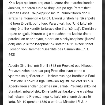
Kёtu krijoi një forcё prej 800 luftёtarё dhe marshoi kundër
Janinёs, me forca turke tё drejtuara po nga Paramithioti
Osman Pasha. Nё pёrpjekje me të, humbi fitoren dhe u
arratis nё momentin e fundit. Dionisi u fsheh nё njё shpellё
nё breg tё detit, por u kap. Para gjyqit tha; “Unё luftoj nё
mёnyrë tё lire kundër turturave dhe tiranisë tuaj”. Dionisin e
ropёn sё gjalli, lёkurёn e tij e mbushёn me kashtё dhe e
parakaluan nёpёr qytet, e qortuan si “skylosophos” (filozof
qen) dhe jo si “philosophos” nё shtator 1611 ekzekutohet.
(Joseph von Hammer, “Geshihte des Osmanishe…”, f.
442)
Abedin Dino lindi mё 5 prill 1843 nё Prevezë ose Nikopol.
Preveza ёshtё ndёrtuar prej Piros dhe i vuri emrin e
vjehrrёs së tij “Berenika”. Ushkatёrrua nga hordhite e Paul
Emilit dhe u ndёrtua nga Oktavian Agusti. Në vitet 30 p. k.
Abedini kreu shollёn Zosimea nё Janinё. Prej kёtu shkoi nё
Stamboll, mbaroi shkollёn e lartё ushtarake dhe u caktua
kajmekam nё Prevezё, nga ku kaloi nё shumё detyra tё
larta. Mё 10 qershor 1880 u emërua Ministёr i P. J. tё