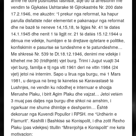
armë në dore pushtuesit fashistё, atje do ta arrestonin me
vendim tё Gjykatёs Ushtarake të Gjirokastrës Nr. 200 date
17.2.1946, me akuzën: “I prekur nga reformat, ka hapur
parulla disfatiste ndёr elementёt e pakёnaqur nga reformat
dhe nё bazë tё neneve 14,15,18, tё ligjёs Nr. 41 tё datёs
14.1.1945 dhe nenit 1 tё ligjit nr. 21 tё datёs 15.12.1944 u
dënua me vdekje, humbjen e tё drejtave qytetare e politike,
konfiskimin e pasurisё sё tundёshme e tё patundёshme…
Me shkresё Nr. 539 te Dt.18.12.1946, denimi me vdekje i
kthehet me 30 (tridhjetë) vjet burg. Trimi i Jugut vuajti 34
vjet burg, familja e tij nga viti 1961 deri nё vitin 1984 (24
vjet) jetoi nё internim. Sapo u lirua nga burgu, mё 1 Mars
1981, u dёrgua nё breg tё kёnetёs sё Karavastasë tё
Lushnjes, nё vendin ku ndodhej e internuar e shoqja
Merushe Plaku, i birit Agim Plaku dhe vajzat… Jetoi vetёm
3 muaj pas daljes nga burgu dhe shkoi nё amshim, i
ngarkuar me shumё dhimbje e dёshpёrim… Është
dekoruar nga Kuvendi Popullor i RPSH. me “Urdhёrin e
Flamurit”. Kёshilli i Bashkisё sё Konispolit, i dha zotit Rexho
Plaku (pas vdekjes) titullin “Mirёnjohja e Konispolit” me kёtё
motivacion: