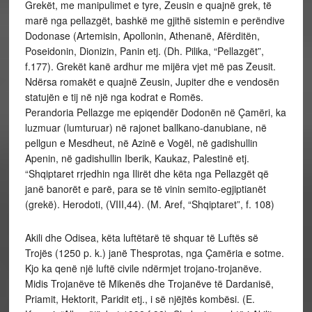
Grekët, me manipulimet e tyre, Zeusin e quajnë grek, të
marë nga pellazgët, bashkë me gjithë sistemin e perëndive
Dodonase (Artemisin, Apollonin, Athenanë, Afërditën,
Poseidonin, Dionizin, Panin etj. (Dh. Pilika, “Pellazgët”,
f.177). Grekët kanë ardhur me mijëra vjet më pas Zeusit.
Ndërsa romakët e quajnë Zeusin, Jupiter dhe e vendosën
statujën e tij në një nga kodrat e Romës.
Perandoria Pellazge me epiqendër Dodonën në Çamëri, ka
luzmuar (lumturuar) në rajonet ballkano-danubiane, në
pellgun e Mesdheut, në Azinë e Vogël, në gadishullin
Apenin, në gadishullin Iberik, Kaukaz, Palestinë etj.
“Shqiptaret rrjedhin nga Ilirët dhe këta nga Pellazgët që
janë banorët e parë, para se të vinin semito-egjiptianët
(grekë). Herodoti, (VIII,44). (M. Aref, “Shqiptaret”, f. 108)
Akili dhe Odisea, këta luftëtarë të shquar të Luftës së
Trojës (1250 p. k.) janë Thesprotas, nga Çamëria e sotme.
Kjo ka qenë një luftë civile ndërmjet trojano-trojanëve.
Midis Trojanëve të Mikenës dhe Trojanëve të Dardanisë,
Priamit, Hektorit, Paridit etj., i së njëjtës kombësi. (E.