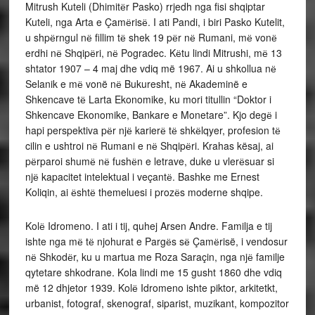
Mitrush Kuteli (Dhimitёr Pasko) rrjedh nga fisi shqiptar
Kuteli, nga Arta e Çamёrisё. I ati Pandi, i biri Pasko Kutelit,
u shpёrngul nё fillim tё shek 19 pёr nё Rumani, mё vonё
erdhi nё Shqipёri, nё Pogradec. Kёtu lindi Mitrushi, mё 13
shtator 1907 – 4 maj dhe vdiq më 1967. Ai u shkollua nё
Selanik e mё vonë nё Bukuresht, nё Akademinë e
Shkencave tё Larta Ekonomike, ku mori titullin “Doktor i
Shkencave Ekonomike, Bankare e Monetare”. Kjo degё i
hapi perspektiva pёr njё karierё tё shkёlqyer, profesion tё
cilin e ushtroi nё Rumani e nё Shqipёri. Krahas kësaj, ai
pёrparoi shumё nё fushёn e letrave, duke u vlerёsuar si
njё kapacitet intelektual i veçantё. Bashke me Ernest
Koliqin, ai ёshtё themeluesi i prozёs moderne shqipe.
Kolё Idromeno. I ati i tij, quhej Arsen Andre. Familja e tij
ishte nga mё tё njohurat e Pargёs sё Çamёrisë, i vendosur
nё Shkodёr, ku u martua me Roza Saraçin, nga njё familje
qytetare shkodrane. Kola lindi me 15 gusht 1860 dhe vdiq
më 12 dhjetor 1939. Kolё Idromeno ishte piktor, arkitetkt,
urbanist, fotograf, skenograf, siparist, muzikant, kompozitor