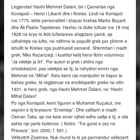
Legjendari Haxhi Mehmet Dalani, bir i Çamёrisё nga
Konispoli – Heroi i Libanit dhe i Kretёs. Lindi nё Konispol
mё 1775, ishte personalitet i shquar krahas Marko Boçarit
dhe Ali Pashё Tepelenёs. Haxhiu ra duke luftuar mё 18 maj
1828 nё krye tё 800 luftёtarёve shqiptarё çamë, qё
udhёhiqte nё luftё, nё ndihmё tё popullit grek pёr çlirimin e
ishullit tё Kretёs nga pushtuesit osmanë. Shkrimtari i madh
grek, Niko Kazanzaqi, i kushtoi kёtij heroi librin voluminoz
“Ja vdekje ja liri”. Por autori si grek i shtirё nga
ortodoksizmi, pas vdekjes sё tij, ia ndryshoi emrin nga
Mehmet nё “Mihal”. Kёtu kemi njё manipulim tё hapur tё
kishёs greke, tё regjistruar nё enciklopedin greke nё vitin
1931, si hero grek, nga Haxhi Mehmet Dalani, nё “Haxhi
Mihal Dalani”.
Po nga Konispoli, kemi figurёn e Muhamet Kuçukut, me
veprёn e tij kryesore “Erveheja”. Dhe valltarin e madh
Osman Taka, qё me kёtё emёr njihet edhe vallja e tij, e cila
ёshtё nje perlё botërore. ( Kotini, “Tre gurёt e zez nё
Prevezё”, bot. 2000, f. 591.)
Vëllezërit Zosimea. Nuk mund tё le pa pёrmendur vёllezёrit