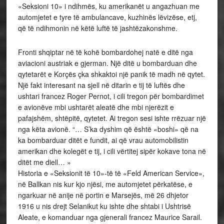
«Seksioni 10» i ndihmës, ku amerikanët u angazhuan me
automjetet e tyre të ambulancave, kuzhinës lëvizëse, etj,
që të ndihmonin në këtë luftë të jashtëzakonshme.
Fronti shqiptar në të kohë bombardohej natë e ditë nga
aviacioni austriak e gjerman. Një ditë u bombarduan dhe
qytetarët e Korçës çka shkaktoi një panik të madh në qytet.
Një fakt interesant na sjell në ditarin e tij të luftës dhe
ushtari francez Roger Pernot, i cili tregon për bombardimet
e avionëve mbi ushtarët aleatë dhe mbi njerëzit e
pafajshëm, shtëpitë, qytetet. Ai tregon sesi ishte rrëzuar një
nga këta avionë. “… S’ka dyshim që është «boshi» që na
ka bombarduar ditët e fundit, ai që vrau automobilistin
amerikan dhe kolegët e tij, i cili vërtitej sipër kokave tona në
ditët me diell… »
Historia e «Seksionit të 10»-të të «Feld American Service»,
në Ballkan nis kur kjo njësi, me automjetet përkatëse, e
ngarkuar në anije në portin e Marsejës, më 26 dhjetor
1916 u nis drejt Selanikut ku ishte dhe shtabi i Ushtrisë
Aleate, e komanduar nga gjenerali francez Maurice Sarail.