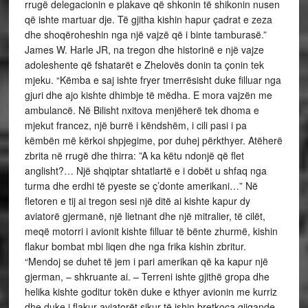
rrugë delegacionin e plakave që shkonin të shikonin nusen
që ishte martuar dje. Të gjitha kishin hapur çadrat e zeza
dhe shoqëroheshin nga një vajzë që i binte tamburasë.”
James W. Harle JR, na tregon dhe historinë e një vajze
adoleshente që fshatarët e Zhelovës donin ta çonin tek
mjeku. “Këmba e saj ishte fryer tmerrësisht duke filluar nga
gjuri dhe ajo kishte dhimbje të mëdha. E mora vajzën me
ambulancë. Në Bilisht nxitova menjëherë tek dhoma e
mjekut francez, një burrë i këndshëm, i cili pasi i pa
këmbën më kërkoi shpjegime, por duhej përkthyer. Atëherë
zbrita në rrugë dhe thirra: ”A ka këtu ndonjë që flet
anglisht?… Një shqiptar shtatlartë e i dobët u shfaq nga
turma dhe erdhi të pyeste se ç’donte amerikani…” Në
fletoren e tij ai tregon sesi një ditë ai kishte kapur dy
aviatorë gjermanë, një lietnant dhe një mitralier, të cilët,
meqë motorri i avionit kishte filluar të bënte zhurmë, kishin
flakur bombat mbi liqen dhe nga frika kishin zbritur.
“Mendoj se duhet të jem i pari amerikan që ka kapur një
gjerman, – shkruante ai. – Terreni ishte gjithë gropa dhe
helika kishte goditur tokën duke e kthyer avionin me kurriz
dhe duke i flakur aviatorët sikur të ishin bretkoca gjigande.