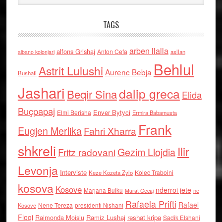
TAGS
arben llalla
alfons Grishaj
Anton Cefa
asllan
albano kolonjari
Behlul
Astrit Lulushi
Aurenc Bebja
Bushati
Jashari
dalip greca
Beqir Sina
Elida
Buçpapaj
Enver Bytyci
Elmi Berisha
Ermira Babamusta
Frank
Eugjen Merlika
Fahri Xharra
shkreli
Ilir
Gezim Llojdia
Fritz radovani
Levonja
Interviste
Kolec Traboini
Keze Kozeta Zylo
kosova
Kosove
nderroi jete
Marjana Bulku
ne
Murat Gecaj
Rafaela Prifti
Rafael
Nene Tereza
Kosove
presidenti Nishani
Floqi
Raimonda Moisiu
Ramiz Lushaj
reshat kripa
Sadik Elshani