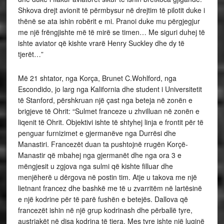
Shkova drejt avionit të përmbysur në drejtim të pilotit duke i
thënë se ata ishin robërit e mi. Pranoi duke mu përgjegjur
me një frëngjishte më të mirë se timen… Me siguri duhej të
ishte aviator që kishte vrarë Henry Suckley dhe dy të
tjerët…”
Më 21 shtator, nga Korça, Brunet C.Wohlford, nga
Escondido, jo larg nga Kalifornia dhe student i Universitetit
të Stanford, përshkruan një çast nga beteja në zonën e
brigjeve të Ohrit: “Sulmet franceze u zhvilluan në zonën e
liqenit të Ohrit. Objektivi ishte të shtyhej linja e frontit për të
penguar furnizimet e gjermanëve nga Durrësi dhe
Manastiri. Francezët duan ta pushtojnë rrugën Korçë-
Manastir që mbahej nga gjermanët dhe nga ora 3 e
mëngjesit u zgjova nga sulmi që kishte filluar dhe
menjëherë u dërgova në postin tim. Atje u takova me një
lietnant francez dhe bashkë me të u zvarritëm në lartësinë
e një kodrine për të parë fushën e betejës. Dallova që
francezët ishin në një grup kodrinash dhe përballë tyre,
austriakët në disa kodrina të tjera. Mes tyre ishte një luginë