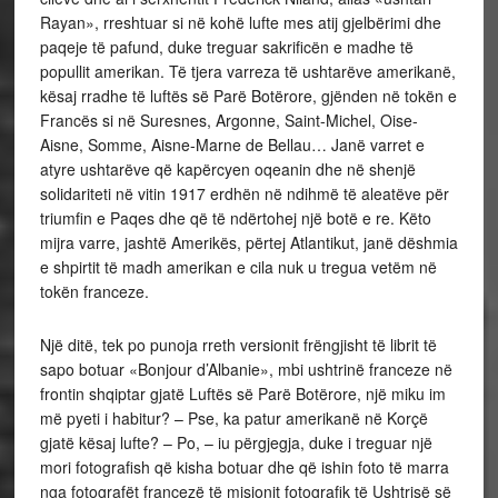
Rayan», rreshtuar si në kohë lufte mes atij gjelbërimi dhe
paqeje të pafund, duke treguar sakrificën e madhe të
popullit amerikan. Të tjera varreza të ushtarëve amerikanë,
kësaj rradhe të luftës së Parë Botërore, gjënden në tokën e
Francës si në Suresnes, Argonne, Saint-Michel, Oise-
Aisne, Somme, Aisne-Marne de Bellau… Janë varret e
atyre ushtarëve që kapërcyen oqeanin dhe në shenjë
solidariteti në vitin 1917 erdhën në ndihmë të aleatëve për
triumfin e Paqes dhe që të ndërtohej një botë e re. Këto
mijra varre, jashtë Amerikës, përtej Atlantikut, janë dëshmia
e shpirtit të madh amerikan e cila nuk u tregua vetëm në
tokën franceze.
Një ditë, tek po punoja rreth versionit frëngjisht të librit të
sapo botuar «Bonjour d’Albanie», mbi ushtrinë franceze në
frontin shqiptar gjatë Luftës së Parë Botërore, një miku im
më pyeti i habitur? – Pse, ka patur amerikanë në Korçë
gjatë kësaj lufte? – Po, – iu përgjegja, duke i treguar një
mori fotografish që kisha botuar dhe që ishin foto të marra
nga fotografët francezë të misionit fotografik të Ushtrisë së