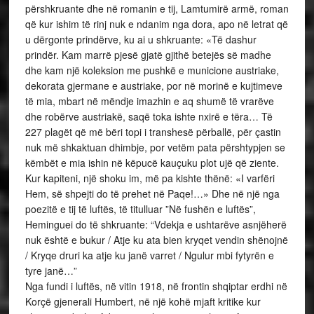
përshkruante dhe në romanin e tij, Lamtumirë armë, roman
që kur ishim të rinj nuk e ndanim nga dora, apo në letrat që
u dërgonte prindërve, ku ai u shkruante: «Të dashur
prindër. Kam marrë pjesë gjatë gjithë betejës së madhe
dhe kam një koleksion me pushkë e municione austriake,
dekorata gjermane e austriake, por në morinë e kujtimeve
të mia, mbart në mëndje imazhin e aq shumë të vrarëve
dhe robërve austriakë, saqë toka ishte nxirë e tëra… Të
227 plagët që më bëri topi i transhesë përballë, për çastin
nuk më shkaktuan dhimbje, por vetëm pata përshtypjen se
këmbët e mia ishin në këpucë kauçuku plot ujë që ziente.
Kur kapiteni, një shoku im, më pa kishte thënë: «I varfëri
Hem, së shpejti do të prehet në Paqe!…» Dhe në një nga
poezitë e tij të luftës, të titulluar ”Në fushën e luftës”,
Heminguei do të shkruante: “Vdekja e ushtarëve asnjëherë
nuk është e bukur / Atje ku ata bien kryqet vendin shënojnë
/ Kryqe druri ka atje ku janë varret / Ngulur mbi fytyrën e
tyre janë…”
Nga fundi i luftës, në vitin 1918, në frontin shqiptar erdhi në
Korçë gjenerali Humbert, në një kohë mjaft kritike kur