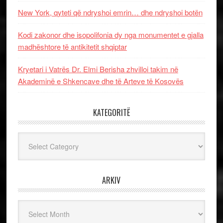
New York, qyteti që ndryshoi emrin… dhe ndryshoi botën
Kodi zakonor dhe isopolifonia dy nga monumentet e gjalla
madhështore të antikitetit shqiptar
Kryetari i Vatrës Dr. Elmi Berisha zhvilloi takim në
Akademinë e Shkencave dhe të Arteve të Kosovës
KATEGORITË
Kategoritë
ARKIV
Arkiv