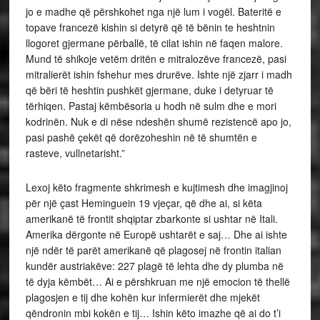
jo e madhe që përshkohet nga një lum i vogël. Bateritë e
topave francezë kishin si detyrë që të bënin te heshtnin
llogoret gjermane përballë, të cilat ishin në faqen malore.
Mund të shikoje vetëm dritën e mitralozëve francezë, pasi
mitralierët ishin fshehur mes drurëve. Ishte një zjarr i madh
që bëri të heshtin pushkët gjermane, duke i detyruar të
tërhiqen. Pastaj këmbësoria u hodh në sulm dhe e mori
kodrinën. Nuk e di nëse ndeshën shumë rezistencë apo jo,
pasi pashë çekët që dorëzoheshin në të shumtën e
rasteve, vullnetarisht.”
Lexoj këto fragmente shkrimesh e kujtimesh dhe imagjinoj
për një çast Heminguein 19 vjeçar, që dhe ai, si këta
amerikanë të frontit shqiptar zbarkonte si ushtar në Itali.
Amerika dërgonte në Europë ushtarët e saj… Dhe ai ishte
një ndër të parët amerikanë që plagosej në frontin italian
kundër austriakëve: 227 plagë të lehta dhe dy plumba në
të dyja këmbët… Ai e përshkruan me një emocion të thellë
plagosjen e tij dhe kohën kur infermierët dhe mjekët
qëndronin mbi kokën e tij… Ishin këto imazhe që ai do t’i