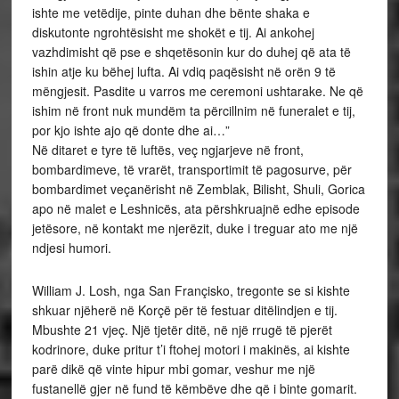
ishte me vetëdije, pinte duhan dhe bënte shaka e
diskutonte ngrohtësisht me shokët e tij. Ai ankohej
vazhdimisht që pse e shqetësonin kur do duhej që ata të
ishin atje ku bëhej lufta. Ai vdiq paqësisht në orën 9 të
mëngjesit. Pasdite u varros me ceremoni ushtarake. Ne që
ishim në front nuk mundëm ta përcillnim në funeralet e tij,
por kjo ishte ajo që donte dhe ai…”
Në ditaret e tyre të luftës, veç ngjarjeve në front,
bombardimeve, të vrarët, transportimit të pagosurve, për
bombardimet veçanërisht në Zemblak, Bilisht, Shuli, Gorica
apo në malet e Leshnicës, ata përshkruajnë edhe episode
jetësore, në kontakt me njerëzit, duke i treguar ato me një
ndjesi humori.
William J. Losh, nga San Françisko, tregonte se si kishte
shkuar njëherë në Korçë për të festuar ditëlindjen e tij.
Mbushte 21 vjeç. Një tjetër ditë, në një rrugë të pjerët
kodrinore, duke pritur t’i ftohej motori i makinës, ai kishte
parë dikë që vinte hipur mbi gomar, veshur me një
fustanellë gjer në fund të këmbëve dhe që i binte gomarit.