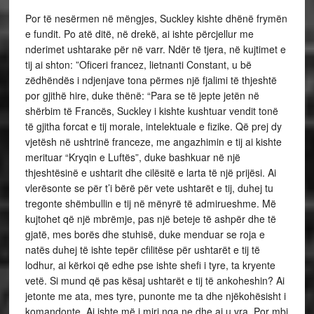
Por të nesërmen në mëngjes, Suckley kishte dhënë frymën
e fundit. Po atë ditë, në drekë, ai ishte përcjellur me
nderimet ushtarake për në varr. Ndër të tjera, në kujtimet e
tij ai shton: ”Oficeri francez, lietnanti Constant, u bë
zëdhëndës i ndjenjave tona përmes një fjalimi të thjeshtë
por gjithë hire, duke thënë: “Para se të jepte jetën në
shërbim të Francës, Suckley i kishte kushtuar vendit tonë
të gjitha forcat e tij morale, intelektuale e fizike. Që prej dy
vjetësh në ushtrinë franceze, me angazhimin e tij ai kishte
merituar “Kryqin e Luftës”, duke bashkuar në një
thjeshtësinë e ushtarit dhe cilësitë e larta të një prijësi. Ai
vlerësonte se për t’i bërë për vete ushtarët e tij, duhej tu
tregonte shëmbullin e tij në mënyrë të admirueshme. Më
kujtohet që një mbrëmje, pas një beteje të ashpër dhe të
gjatë, mes borës dhe stuhisë, duke menduar se roja e
natës duhej të ishte tepër cfilitëse për ushtarët e tij të
lodhur, ai kërkoi që edhe pse ishte shefi i tyre, ta kryente
vetë. Si mund që pas kësaj ushtarët e tij të ankoheshin? Ai
jetonte me ata, mes tyre, punonte me ta dhe njëkohësisht i
komandonte. Ai ishte më i miri nga ne dhe ai u vra. Por mbi