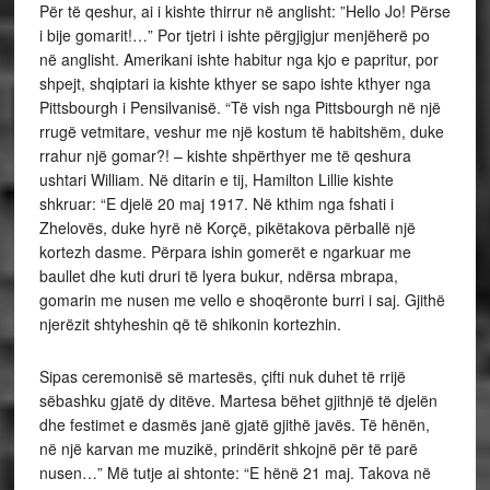
Për të qeshur, ai i kishte thirrur në anglisht: ”Hello Jo! Përse
i bije gomarit!…” Por tjetri i ishte përgjigjur menjëherë po
në anglisht. Amerikani ishte habitur nga kjo e papritur, por
shpejt, shqiptari ia kishte kthyer se sapo ishte kthyer nga
Pittsbourgh i Pensilvanisë. “Të vish nga Pittsbourgh në një
rrugë vetmitare, veshur me një kostum të habitshëm, duke
rrahur një gomar?! – kishte shpërthyer me të qeshura
ushtari William. Në ditarin e tij, Hamilton Lillie kishte
shkruar: “E djelë 20 maj 1917. Në kthim nga fshati i
Zhelovës, duke hyrë në Korçë, pikëtakova përballë një
kortezh dasme. Përpara ishin gomerët e ngarkuar me
baullet dhe kuti druri të lyera bukur, ndërsa mbrapa,
gomarin me nusen me vello e shoqëronte burri i saj. Gjithë
njerëzit shtyheshin që të shikonin kortezhin.
Sipas ceremonisë së martesës, çifti nuk duhet të rrijë
sëbashku gjatë dy ditëve. Martesa bëhet gjithnjë të djelën
dhe festimet e dasmës janë gjatë gjithë javës. Të hënën,
në një karvan me muzikë, prindërit shkojnë për të parë
nusen…” Më tutje ai shtonte: “E hënë 21 maj. Takova në