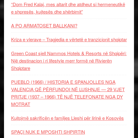
“Dom Fred Kalaj, mes altarit dhe atdheut si hermeneutikë
e shpresës, kujtesës dhe shërbimit”
A PO ARMATOSET BALLKANI?
Kriza e vlerave – Tragjedia e vërtetë e tranzicionit shqiptar
Green Coast sjell Nammos Hotels & Resorts në Shqipëri:
Një destinacion i ri lifestyle merr formë në Rivierën
Shqiptare
PUEBLO (1966) / HISTORIA E SPANJOLLES NGA
VALENCIA QË PËRFUNDOI NË LUSHNJE — 29 VJET
PRITJE (1937 – 1966) TË NJË TELEFONATE NGA DY
MOTRAT
Kujtojmë sakrificën e familjes Lleshi për lirinë e Kosovës
SPAÇI NUK E MPOSHTI SHPIRTIN