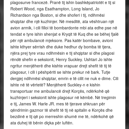
plagosurve francezë. Pranë tij ishin bashkëpatriotët e tij si
Robert Wood, nga Esathampton, Long Island, Jo
Richardson nga Boston, si dhe shoferi i tij, ndihmësi
shqiptar dhe një kuzhinjer. Në mesditë, ata vështruan një
avion armik, i cili filloi të bombardonte mbi ata edhe pse në
tendat e tyre ishin shenjat e Kryqit të Kuq dhe se bëhej fjalë
për një ambulancë mjeksore. Pas katër bombave, avioni
ishte kthyer sërrish dhe duke hedhur dy bomba të tjera,
njëra prej tyre vrau ndihmësin e tij shqiptar si dhe plagosi
rëndë shefin e seksionit, Henry Suckley. Ushtari Jo ishte
ngritur menjëherë dhe kishte vrapuar drejt shefit të tij të
plagosur, i cili i pëshpëriti se ishte prekur në bark. Tutje
dergjej ndihmësi shqiptar, emrin e të cilit ne nuk e dime. Cili
ishte në të vërtetë? Menjëherë Suckley-n e kishin
transportuar me ambulancë drejt Korçës, ndërkohë që
kuzhinjeri i seksionit ishte plagosur në këmbë. Në tregimin
e tij, James W. Harle JR. mes të tjerave shkruan për
qëndrimin gazmor të shefit të tij në spitalin e Korçës dhe
bezdinë e tij që po merreshin shumë me të, ndërkohë që
ata duhej të bënin diçka për luftën.