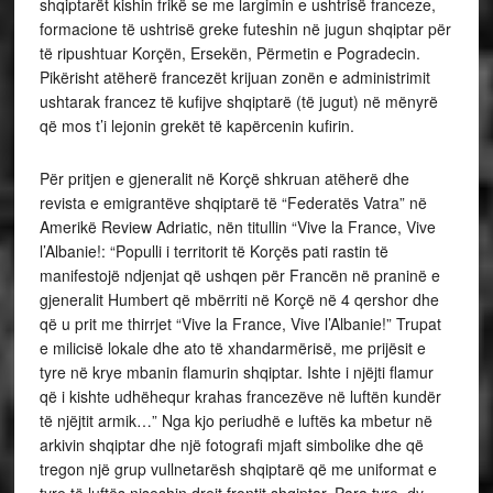
shqiptarët kishin frikë se me largimin e ushtrisë franceze,
formacione të ushtrisë greke futeshin në jugun shqiptar për
të ripushtuar Korçën, Ersekën, Përmetin e Pogradecin.
Pikërisht atëherë francezët krijuan zonën e administrimit
ushtarak francez të kufijve shqiptarë (të jugut) në mënyrë
që mos t’i lejonin grekët të kapërcenin kufirin.
Për pritjen e gjeneralit në Korçë shkruan atëherë dhe
revista e emigrantëve shqiptarë të “Federatës Vatra” në
Amerikë Review Adriatic, nën titullin “Vive la France, Vive
l’Albanie!: “Populli i territorit të Korçës pati rastin të
manifestojë ndjenjat që ushqen për Francën në praninë e
gjeneralit Humbert që mbërriti në Korçë në 4 qershor dhe
që u prit me thirrjet “Vive la France, Vive l’Albanie!” Trupat
e milicisë lokale dhe ato të xhandarmërisë, me prijësit e
tyre në krye mbanin flamurin shqiptar. Ishte i njëjti flamur
që i kishte udhëhequr krahas francezëve në luftën kundër
të njëjtit armik…” Nga kjo periudhë e luftës ka mbetur në
arkivin shqiptar dhe një fotografi mjaft simbolike dhe që
tregon një grup vullnetarësh shqiptarë që me uniformat e