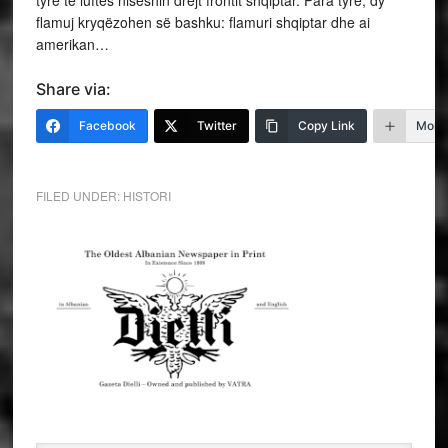
tyre të luftës niseshin drejt frontit shqiptar. Para tyre, dy
flamuj kryqëzohen së bashku: flamuri shqiptar dhe ai
amerikan…
Share via:
Facebook
Twitter
Copy Link
More
FILED UNDER:
HISTORI