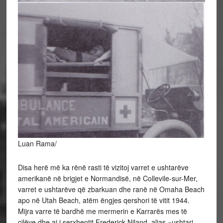
Luan Rama/
Disa herë më ka rënë rasti të vizitoj varret e ushtarëve
amerikanë në brigjet e Normandisë, në Collevile-sur-Mer,
varret e ushtarëve që zbarkuan dhe ranë në Omaha Beach
apo në Utah Beach, atëm ëngjes qershori të vitit 1944.
Mijra varre të bardhë me mermerin e Karrarës mes të
cilëve dhe ai i serxhentit Frederick Niland, alias «ushtari