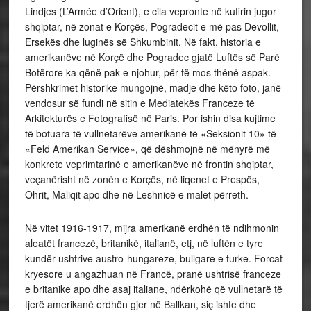
Lindjes (L’Armée d’Orient), e cila vepronte në kufirin jugor
shqiptar, në zonat e Korçës, Pogradecit e më pas Devollit,
Ersekës dhe luginës së Shkumbinit. Në fakt, historia e
amerikanëve në Korçë dhe Pogradec gjatë Luftës së Parë
Botërore ka qënë pak e njohur, për të mos thënë aspak.
Përshkrimet historike mungojnë, madje dhe këto foto, janë
vendosur së fundi në sitin e Mediatekës Franceze të
Arkitekturës e Fotografisë në Paris. Por ishin disa kujtime
të botuara të vullnetarëve amerikanë të «Seksionit 10» të
«Feld Amerikan Service», që dëshmojnë në mënyrë më
konkrete veprimtarinë e amerikanëve në frontin shqiptar,
veçanërisht në zonën e Korçës, në liqenet e Prespës,
Ohrit, Maliqit apo dhe në Leshnicë e malet përreth.
Në vitet 1916-1917, mijra amerikanë erdhën të ndihmonin
aleatët francezë, britanikë, italianë, etj, në luftën e tyre
kundër ushtrive austro-hungareze, bullgare e turke. Forcat
kryesore u angazhuan në Francë, pranë ushtrisë franceze
e britanike apo dhe asaj italiane, ndërkohë që vullnetarë të
tjerë amerikanë erdhën gjer në Ballkan, siç ishte dhe