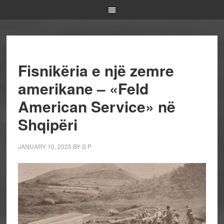
Fisnikëria e një zemre
amerikane – «Feld
American Service» në
Shqipëri
JANUARY 10, 2025
BY
S P