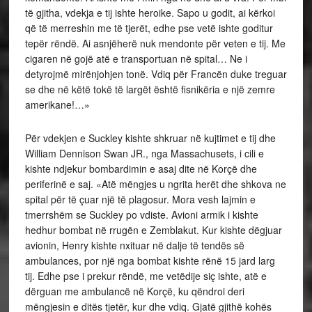
të gjitha, vdekja e tij ishte heroike. Sapo u godit, ai kërkoi
që të merreshin me të tjerët, edhe pse vetë ishte goditur
tepër rëndë. Ai asnjëherë nuk mendonte për veten e tij. Me
cigaren në gojë atë e transportuan në spital… Ne i
detyrojmë mirënjohjen tonë. Vdiq për Francën duke treguar
se dhe në këtë tokë të largët është fisnikëria e një zemre
amerikane!…»
Për vdekjen e Suckley kishte shkruar në kujtimet e tij dhe
William Dennison Swan JR., nga Massachusets, i cili e
kishte ndjekur bombardimin e asaj dite në Korçë dhe
periferinë e saj. «Atë mëngjes u ngrita herët dhe shkova ne
spital për të çuar një të plagosur. Mora vesh lajmin e
tmerrshëm se Suckley po vdiste. Avioni armik i kishte
hedhur bombat në rrugën e Zemblakut. Kur kishte dëgjuar
avionin, Henry kishte nxituar në dalje të tendës së
ambulances, por një nga bombat kishte rënë 15 jard larg
tij. Edhe pse i prekur rëndë, me vetëdije siç ishte, atë e
dërguan me ambulancë në Korçë, ku qëndroi deri
mëngjesin e ditës tjetër, kur dhe vdiq. Gjatë gjithë kohës