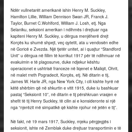
Ndër vullnetarët amerikanë ishin Henry M. Suckley,
Hamilton Lillie, William Dennison Swan JR, Franck J.
Taylor, Burnet C.Wohlford, William J. Losh, etj. Nga
Selaniku, seksioni amerikan i ndihmës i drejtuar nga
kapiteni Henry M. Suckley, u dërgua menjëherë drejt
Korçës ku shumë shpejt, veç qytetit, ata u vendosën edhe
në Goricë e Zvezda. Një tjetër unitet, ai i quajtur “Standford
Unit” u dërgua në fillim të korrikut 1917 për të ndihmuar në
evakuimin e të plagosurve, duke ndjekur kështu
operacionet e ushtrisë franceze në liqenet e Maliqit, Ohrit,
në malet rreth Pogradecit, Korçës, etj. Në ditarin e tij,
James W. Harle JR, nga New York City, i cili kishte hyrë në
këtë shërbim që në shkurtin e vitit 1915, duke iu bashkuar
pastaj “Seksionit 10”, në ditarin e tij përshkruan vrasjen e
shefit të tij Henry Suckley, të cilin ai e konsideronte si një
nga “njerëzit më simpatikë që kishte njohur në jetën e tij”.
Në fakt, në 19 mars 1917, Suckley, mjeku përgjegjës i
seksionit, ishte në Zemblak duke drejtuar transportimin e të