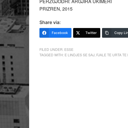
PERZGJODHI: ARGJIRA UKIMERI
PRIZREN, 2015
Share via:
Facebook
Twitter
Copy Li
FILED UNDER:
ESSE
TAGGED WITH:
E LINDJES SE SAJ
,
FJALE TE URTA TE