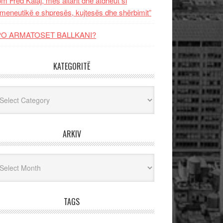
m Fred Kalaj, mes altarit dhe atdheut si
meneutikë e shpresës, kujtesës dhe shërbimit”
PO ARMATOSET BALLKANI?
KATEGORITË
egoritë
ARKIV
iv
TAGS