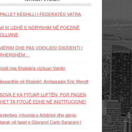
PALLET KËSHILLI I FEDERATËS VATRA
MI SI UDHË E NDRYSHIM NË POEZINË
OLLIANE
MËRIM DHE PAS VDEKJES! DISIDENTI I
ËRHERSHËM…
riotë nga Shqipëria vizituan Vatrën
ëseardhje në Shqipëri, Ambasador Eric Wendt
SOVA E KA FITUAR LUFTËN, POR PAQEN
HET TA FITOJË EDHE NË INSTITUCIONE!
nderbeg, mburoja e Arbërisë dhe gjeniu
tarak në faqet e Giovanni Carlo Saraceni-t