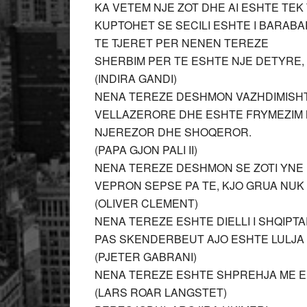
KA VETEM NJE ZOT DHE AI ESHTE TEK
KUPTOHET SE SECILI ESHTE I BARABAR
TE TJERET PER NENEN TEREZE
SHERBIM PER TE ESHTE NJE DETYRE, E
(INDIRA GANDI)
NENA TEREZE DESHMON VAZHDIMISHT
VELLAZERORE DHE ESHTE FRYMEZIM M
NJEREZOR DHE SHOQEROR.
(PAPA GJON PALI II)
NENA TEREZE DESHMON SE ZOTI YNE E
VEPRON SEPSE PA TE, KJO GRUA NUK 
(OLIVER CLEMENT)
NENA TEREZE ESHTE DIELLI I SHQIPTAR
PAS SKENDERBEUT AJO ESHTE LULJA 
(PJETER GABRANI)
NENA TEREZE ESHTE SHPREHJA ME E M
(LARS ROAR LANGSTET)