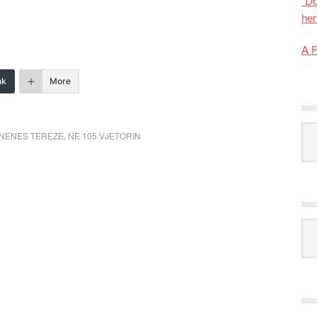
“Do
her
A 
nk
More
Kat
 NENES TEREZE
,
NE 105 VJETORIN
Ark