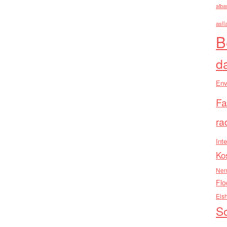
alba
asll
B
d
Env
Fa
ra
Inte
Ko
Nen
Flo
Els
So