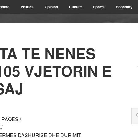
Home
Politics
Opinion
Culture
Sports
Economy
TA TE NENES
105 VJETORIN E
SAJ
 PAQES./
/
 PERMES DASHURISE DHE DURIMIT.