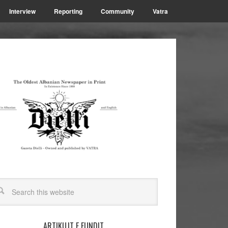
Interview
Reporting
Community
Vatra
ARTIKUJT E FUNDIT