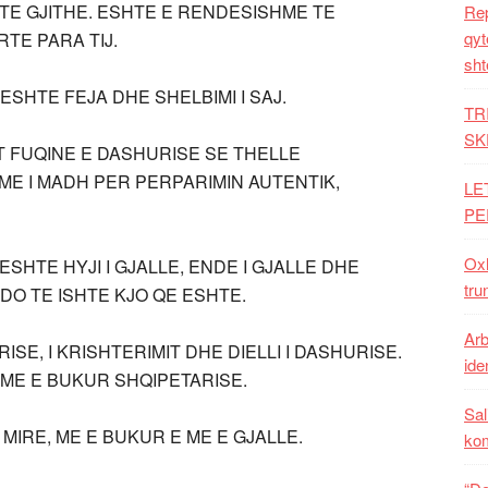
 TE GJITHE. ESHTE E RENDESISHME TE
Rep
qyt
TE PARA TIJ.
sht
SHTE FEJA DHE SHELBIMI I SAJ.
TR
SK
 FUQINE E DASHURISE SE THELLE
E I MADH PER PERPARIMIN AUTENTIK,
LE
PE
Oxh
SHTE HYJI I GJALLE, ENDE I GJALLE DHE
tru
DO TE ISHTE KJO QE ESHTE.
Arb
ISE, I KRISHTERIMIT DHE DIELLI I DASHURISE.
iden
ME E BUKUR SHQIPETARISE.
Sal
IRE, ME E BUKUR E ME E GJALLE.
ko