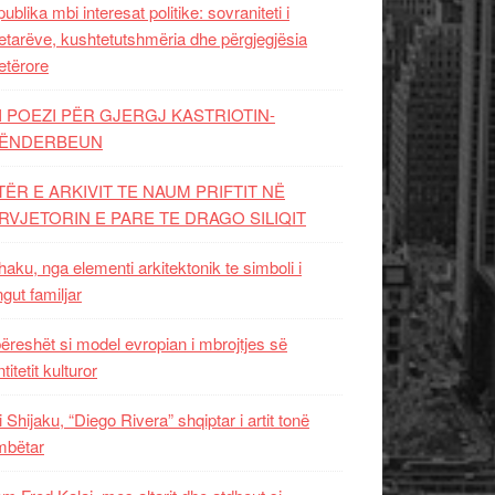
ublika mbi interesat politike: sovraniteti i
etarëve, kushtetutshmëria dhe përgjegjësia
etërore
I POEZI PËR GJERGJ KASTRIOTIN-
ËNDERBEUN
TËR E ARKIVIT TE NAUM PRIFTIT NË
RVJETORIN E PARE TE DRAGO SILIQIT
aku, nga elementi arkitektonik te simboli i
ngut familjar
ëreshët si model evropian i mbrojtjes së
titetit kulturor
i Shijaku, “Diego Rivera” shqiptar i artit tonë
mbëtar