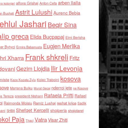
arben llalla
alfons Grishaj
Anton Cefa
no kolonjari
Astrit Lulushi
Aurenc Bebja
an Bushati
ehlul Jashari
Beqir Sina
alip greca
Elida Buçpapaj
Elmi Berisha
Eugjen Merlika
er Bytyci
Ermira Babamusta
Frank shkreli
hri Xharra
Fritz
Ilir Levonja
Gezim Llojdia
dovani
kosova
rviste
Kolec Traboini
Keze Kozeta Zylo
sove
nderroi jete
Marjana Bulku
ne Kosove
Murat Gecaj
Rafaela Prifti
Rafael
e Tereza
presidenti Nishani
qi
Raimonda Moisiu
Ramiz Lushaj
reshat kripa
Sadik
Shefqet Kercelli
shqiperia
hani
shqiptaret
SHBA
kol Paja
Vatra
Visar Zhiti
Thaci