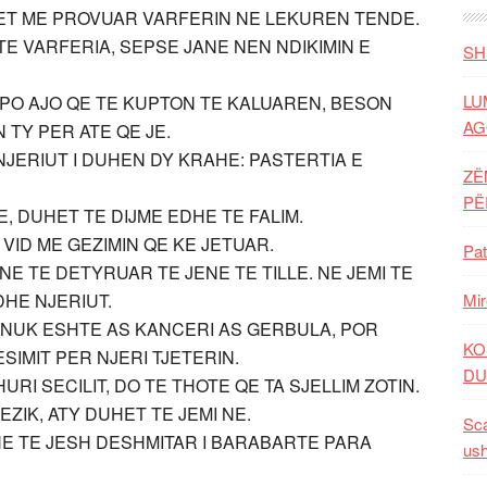
ET ME PROVUAR VARFERIN NE LEKUREN TENDE.
TE VARFERIA, SEPSE JANE NEN NDIKIMIN E
SH
LU
APO AJO QE TE KUPTON TE KALUAREN, BESON
AG
 TY PER ATE QE JE.
NJERIUT I DUHEN DY KRAHE: PASTERTIA E
ZË
P
 DUHET TE DIJME EDHE TE FALIM.
VID ME GEZIMIN QE KE JETUAR.
Pat
E TE DETYRUAR TE JENE TE TILLE. NE JEMI TE
HE NJERIUT.
Mir
NUK ESHTE AS KANCERI AS GERBULA, POR
KO
IMIT PER NJERI TJETERIN.
DU
URI SECILIT, DO TE THOTE QE TA SJELLIM ZOTIN.
EZIK, ATY DUHET TE JEMI NE.
Sca
HE TE JESH DESHMITAR I BARABARTE PARA
ush