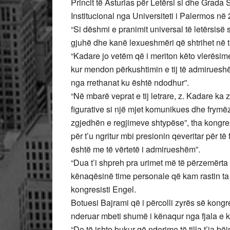
Princit të Asturias për Letërsi si dhe Grad
Institucional nga Universiteti i Palermos në
“Si dëshmi e pranimit universal të letërsisë
gjuhë dhe kanë lexueshmëri që shtrihet në t
“Kadare jo vetëm që i meriton këto vlerësim
kur mendon përkushtimin e tij të admirueshë
nga rrethanat ku është ndodhur”.
“Në mbarë veprat e tij letrare, z. Kadare ka
figurative si një mjet komunikues dhe fry
zgjedhën e regjimeve shtypëse”, tha kongres
për t’u ngritur mbi presionin qeveritar për të
është me të vërtetë i admirueshëm”.
“Dua t’i shpreh pra urimet më të përzemërta 
kënaqësinë time personale që kam rastin ta nder
kongresisti Engel.
Botuesi Bajrami që i përcolli zyrës së kongr
nderuar mbeti shumë i kënaqur nga fjala e ko
“Do të ishte bukur që nderime të tilla t’ia b