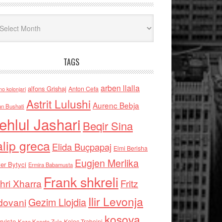
iv
TAGS
arben llalla
alfons Grishaj
Anton Cefa
no kolonjari
Astrit Lulushi
Aurenc Bebja
an Bushati
ehlul Jashari
Beqir Sina
alip greca
Elida Buçpapaj
Elmi Berisha
Eugjen Merlika
er Bytyci
Ermira Babamusta
Frank shkreli
hri Xharra
Fritz
Ilir Levonja
Gezim Llojdia
dovani
kosova
rviste
Kolec Traboini
Keze Kozeta Zylo