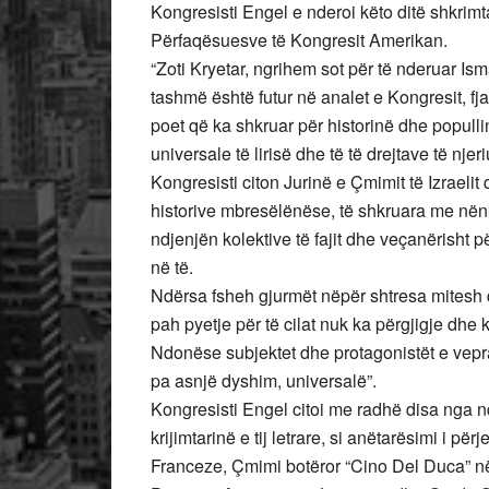
Kongresisti Engel e nderoi këto ditë shkrim
Përfaqësuesve të Kongresit Amerikan.
“Zoti Kryetar, ngrihem sot për të nderuar Ismai
tashmë është futur në analet e Kongresit, fj
poet që ka shkruar për historinë dhe populli
universale të lirisë dhe të të drejtave të njeri
Kongresisti citon Jurinë e Çmimit të Izraelit
historive mbresëlënëse, të shkruara me nën
ndjenjën kolektive të fajit dhe veçanërisht p
në të.
Ndërsa fsheh gjurmët nëpër shtresa mitesh d
pah pyetje për të cilat nuk ka përgjigje dhe k
Ndonëse subjektet dhe protagonistët e veprav
pa asnjë dyshim, universalë”.
Kongresisti Engel citoi me radhë disa nga n
krijimtarinë e tij letrare, si anëtarësimi i
Franceze, Çmimi botëror “Cino Del Duca” në