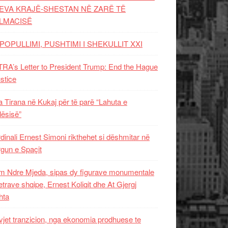
EVA KRAJË-SHESTAN NË ZARË TË
LMACISË
POPULLIMI, PUSHTIMI I SHEKULLIT XXI
RA’s Letter to President Trump: End the Hague
ustice
 Tirana në Kukaj për të parë “Lahuta e
ësisë”
dinali Ernest Simoni rikthehet si dëshmitar në
gun e Spaçit
 Ndre Mjeda, sipas dy figurave monumentale
letrave shqipe, Ernest Koliqit dhe At Gjergj
hta
vjet tranzicion, nga ekonomia prodhuese te