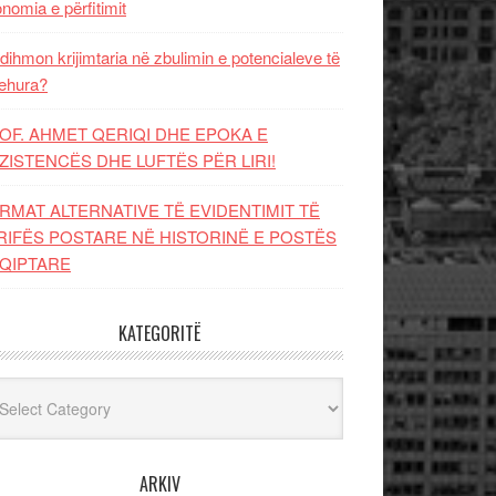
nomia e përfitimit
dihmon krijimtaria në zbulimin e potencialeve të
ehura?
OF. AHMET QERIQI DHE EPOKA E
ZISTENCЁS DHE LUFTЁS PЁR LIRI!
RMAT ALTERNATIVE TË EVIDENTIMIT TË
RIFËS POSTARE NË HISTORINË E POSTËS
QIPTARE
KATEGORITË
egoritë
ARKIV