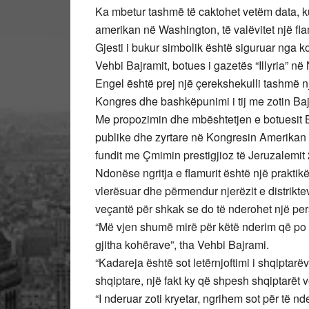
Ka mbetur tashmë të caktohet vetëm data, k
amerikan në Washington, të valëvitet një flam
Gjesti i bukur simbolik është siguruar nga 
Vehbi Bajramit, botues i gazetës “Illyria” n
Engel është prej një çerekshekulli tashmë 
Kongres dhe bashkëpunimi i tij me zotin Bajr
Me propozimin dhe mbështetjen e botuesit B
publike dhe zyrtare në Kongresin Amerikan pë
fundit me Çmimin prestigjioz të Jeruzalemit 
Ndonëse ngritja e flamurit është një praktikë
vlerësuar dhe përmendur njerëzit e distrikte
veçantë për shkak se do të nderohet një perso
“Më vjen shumë mirë për këtë nderim që po i
gjitha kohërave”, tha Vehbi Bajrami.
“Kadareja është sot letërnjoftimi i shqiptarëv
shqiptare, një fakt ky që shpesh shqiptarët v
“I nderuar zoti kryetar, ngrihem sot për të n