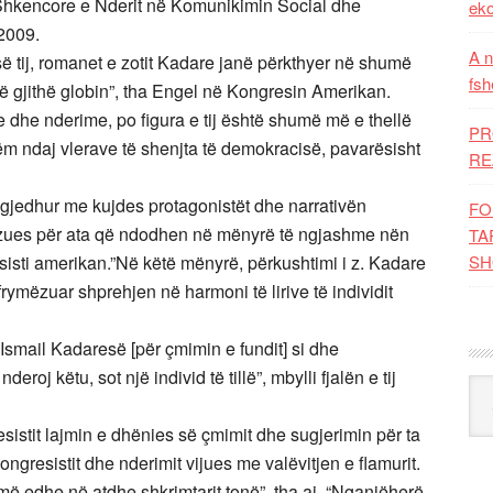
a Shkencore e Nderit në Komunikimin Social dhe
eko
 2009.
A n
 së tij, romanet e zotit Kadare janë përkthyer në shumë
fsh
ë gjithë globin”, tha Engel në Kongresin Amerikan.
e dhe nderime, po figura e tij është shumë më e thellë
PR
m ndaj vlerave të shenjta të demokracisë, pavarësisht
RE
 zgjedhur me kujdes protagonistët dhe narrativën
FO
mëzues për ata që ndodhen në mënyrë të ngjashme nën
TA
isti amerikan.”Në këtë mënyrë, përkushtimi i z. Kadare
SH
 frymëzuar shprehjen në harmoni të lirive të individit
Ismail Kadaresë [për çmimin e fundit] si dhe
oj këtu, sot një individ të tillë”, mbylli fjalën e tij
Kat
esistit lajmin e dhënies së çmimit dhe sugjerimin për ta
ngresistit dhe nderimit vijues me valëvitjen e flamurit.
ëjmë edhe në atdhe shkrimtarit tonë”, tha ai. “Nganjëherë