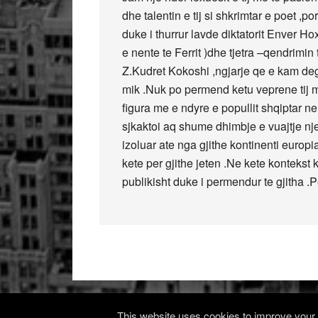
dhe talentin e tij si shkrimtar e poet ,p
duke i thurrur lavde diktatorit Enver Ho
e nente te Ferrit )dhe tjetra –qendrimin
Z.Kudret Kokoshi ,ngjarje qe e kam degj
mik .Nuk po permend ketu veprene tij m
figura me e ndyre e popullit shqiptar ne 
sjkaktoi aq shume dhimbje e vuajtje nje
izoluar ate nga gjithe kontinenti europ
kete per gjithe jeten .Ne kete kontekst
publikisht duke i permendur te gjitha .
This website uses cookies to improve your e