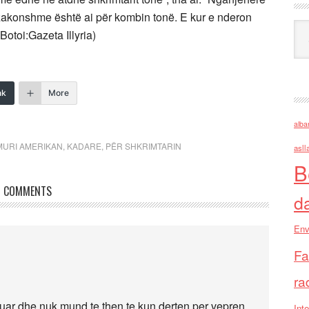
ëzakonshme është ai për kombin tonë. E kur e nderon
Ark
Botoi:Gazeta Illyria)
nk
More
alba
MURI AMERIKAN
,
KADARE
,
PËR SHKRIMTARIN
asll
B
COMMENTS
d
Env
Fa
ra
onuar dhe nuk mund te then te kun derten per vepren
Inte