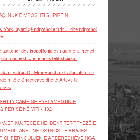
AÇI NUK E MPOSHTI SHPIRTIN
 York, qyteti që ndryshoi emrin… dhe ndryshoi
ën
i zakonor dhe isopolifonia dy nga monumentet
jalla madhështore të antikitetit shqiptar
etari i Vatrës Dr. Elmi Berisha zhvilloi takim në
deminë e Shkencave dhe të Arteve të
sovës
SHTJA ÇAME NË PARLAMENTIN E
QIPËRISË NË VITIN 1921
0 VJET KUJTESË DHE IDENTITET-TRYEZË E
UMBULLAKËT NË OSTROS TË KRAJËS
R SHPËRNGULJEN E ARBËRESHËVE NGA