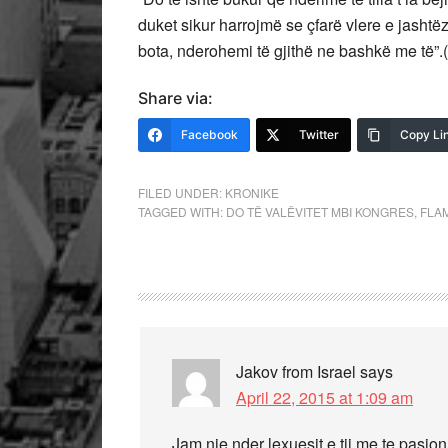
duket sikur harrojmë se çfarë vlere e jasht
bota, nderohemi të gjithë ne bashkë me të”.(
Share via:
Facebook
Twitter
Copy Li
FILED UNDER:
KRONIKE
TAGGED WITH:
DO TË VALËVITET MBI KONGRES
,
FLA
Jakov from Israel
says
April 22, 2015 at 1:09 am
Jam nje nder lexuesit e tij me te pasi