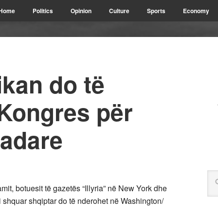
Home
Politics
Opinion
Culture
Sports
Economy
ikan do të
 Kongres për
Kadare
t, botuesit të gazetës “Illyria” në New York dhe
 i shquar shqiptar do të nderohet në Washington/