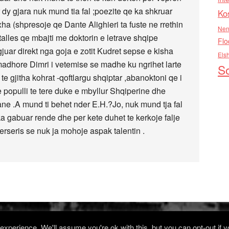
or dy gjara nuk mund tia fal ;poezite qe ka shkruar
Ko
xha (shpresoje qe Dante Alighieri ta fuste ne rrethin
Nen
 talles qe mbajti me doktorin e letrave shqipe
Flo
uar direkt nga goja e zotit Kudret sepse e kisha
Els
adhore Dimri i vetemise se madhe ku ngrihet larte
So
te gjitha kohrat -qoftlargu shqiptar ,abanoktoni qe i
 populli te tere duke e mbyllur Shqiperine dhe
iane .A mund ti behet nder E.H.?Jo, nuk mund tja fal
 ka gabuar rende dhe per kete duhet te kerkoje falje
Perseris se nuk ja mohoje aspak talentin .
xperience. We'll assume you're ok with this, but you can opt-out if 