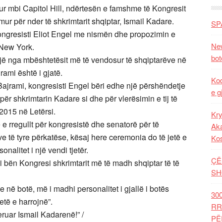
ur mbi Capitol Hill, ndërtesën e famshme të Kongresit
ur për nder të shkrimtarit shqiptar, Ismail Kadare.
SP
kongresisti Eliot Engel me nismën dhe propozimin e
New
ë New York.
bot
një nga mbështetësit më të vendosur të shqiptarëve në
ami është i gjatë.
Kod
ajrami, kongresisti Engel bëri edhe një përshëndetje
e g
r shkrimtarin Kadare si dhe për vlerësimin e tij të
2015 në Letërsi.
Kry
 e rregullt për kongresistë dhe senatorë për të
Aka
ve të tyre përkatëse, kësaj here ceremonia do të jetë e
Ko
nalitet i një vendi tjetër.
ÇË
 bën Kongresi shkrimtarit më të madh shqiptar të të
SH
e në botë, më i madhi personalitet i gjallë i botës
30
etë e harrojnë”.
RR
deruar Ismail Kadarenë!” /
PË