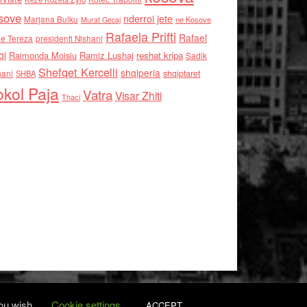
sove
nderroi jete
Marjana Bulku
ne Kosove
Murat Gecaj
Rafaela Prifti
Rafael
e Tereza
presidenti Nishani
qi
Raimonda Moisiu
Ramiz Lushaj
reshat kripa
Sadik
Shefqet Kercelli
shqiperia
hani
shqiptaret
SHBA
kol Paja
Vatra
Visar Zhiti
Thaci
you wish.
Cookie settings
ACCEPT