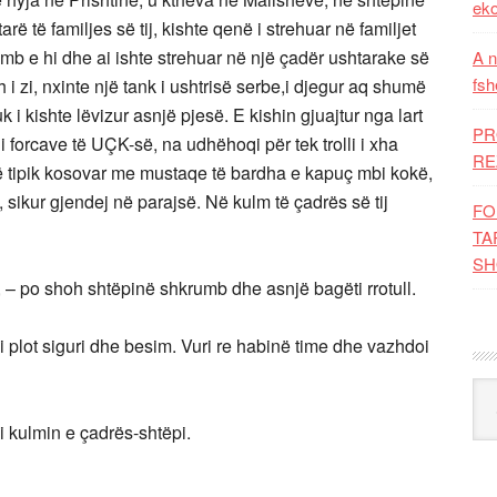
eko
tarë të familjes së tij, kishte qenë i strehuar në familjet
rumb e hi dhe ai ishte strehuar në një çadër ushtarake së
A n
fsh
i zi, nxinte një tank i ushtrisë serbe,i djegur aq shumë
i kishte lëvizur asnjë pjesë. E kishin gjuajtur nga lart
PR
r i forcave të UÇK-së, na udhëhoqi për tek trolli i xha
RE
urrë tipik kosovar me mustaqe të bardha e kapuç mbi kokë,
 sikur gjendej në parajsë. Në kulm të çadrës së tij
FO
TA
SH
ë, – po shoh shtëpinë shkrumb dhe asnjë bagëti rrotull.
 plot siguri dhe besim. Vuri re habinë time dhe vazhdoi
Kat
 kulmin e çadrës-shtëpi.