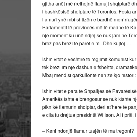
gjitha anët më rrethojnë flamujt shqiptarë 
i bashkësisë shqiptare të Torontos. Festa a
flamuri ynë mbi shtizën e bardhë merr rrugën 
Parlamentit të provincës më të madhe të K
një moment ku unë ndjej se nuk jam në Toront
brez pas brezi të parët e mi. Dhe kujtoj….
Ishin vitet e vështirë të regjimit komunist ku
tek brezi im një dashuri e fshehtë, dramatik
Mbaj mend si qarkullonte nën zë kjo histori:
Ishin vitet e para të Shpalljes së Pavarësis
Amerikës ishte e brengosur se nuk kishte një
piknikë flamurin shqiptar, deri at’here të 
e cila iu drejtua presidntit Willson. Ai i priti, 
– Keni ndonjë flamur tuajën të ma tregoni?