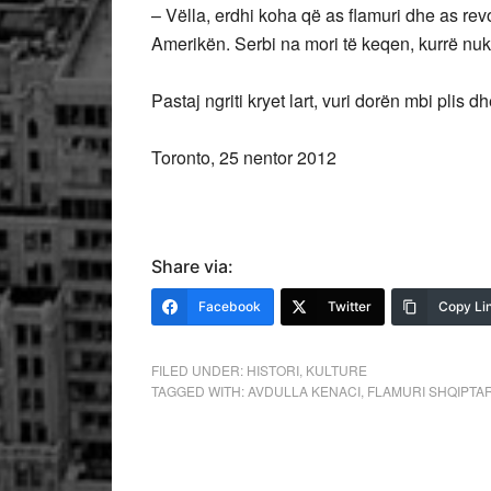
– Vëlla, erdhi koha që as flamuri dhe as re
Amerikën. Serbi na mori të keqen, kurrë nuk 
Pastaj ngriti kryet lart, vuri dorën mbi plis 
Toronto, 25 nentor 2012
Share via:
Facebook
Twitter
Copy Li
FILED UNDER:
HISTORI
,
KULTURE
TAGGED WITH:
AVDULLA KENACI
,
FLAMURI SHQIPTA