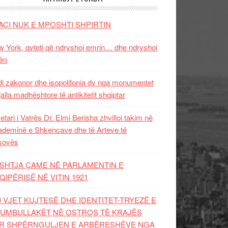
AÇI NUK E MPOSHTI SHPIRTIN
 York, qyteti që ndryshoi emrin… dhe ndryshoi
ën
i zakonor dhe isopolifonia dy nga monumentet
jalla madhështore të antikitetit shqiptar
etari i Vatrës Dr. Elmi Berisha zhvilloi takim në
deminë e Shkencave dhe të Arteve të
sovës
SHTJA ÇAME NË PARLAMENTIN E
QIPËRISË NË VITIN 1921
0 VJET KUJTESË DHE IDENTITET-TRYEZË E
UMBULLAKËT NË OSTROS TË KRAJËS
R SHPËRNGULJEN E ARBËRESHËVE NGA