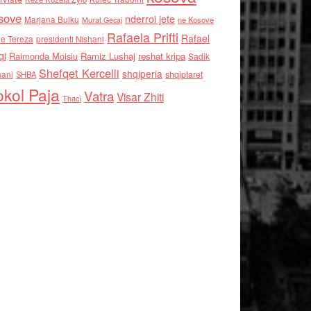
sove
nderroi jete
Marjana Bulku
ne Kosove
Murat Gecaj
Rafaela Prifti
Rafael
e Tereza
presidenti Nishani
qi
Raimonda Moisiu
Ramiz Lushaj
reshat kripa
Sadik
Shefqet Kercelli
shqiperia
hani
shqiptaret
SHBA
kol Paja
Vatra
Visar Zhiti
Thaci