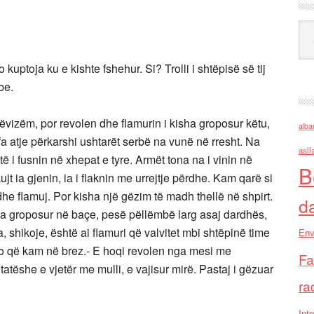
Ark
kuptoja ku e kishte fshehur. Si? Trolli i shtëpisë së tij
be.
lëvizëm, por revolen dhe flamurin i kisha groposur këtu,
alba
fa atje përkarshi ushtarët serbë na vunë në rresht. Na
asll
ë i fusnin në xhepat e tyre. Armët tona na i vinin në
B
ujt ia gjenin, ia i flaknin me urrejtje përdhe. Kam qarë si
he flamuj. Por kisha një gëzim të madh thellë në shpirt.
d
ha groposur në baçe, pesë pëllëmbë larg asaj dardhës,
a, shikoje, është ai flamuri që valvitet mbi shtëpinë time
Env
kjo që kam në brez.- E hoqi revolen nga mesi me
Fa
tatëshe e vjetër me mulli, e vajisur mirë. Pastaj i gëzuar
ra
Inte