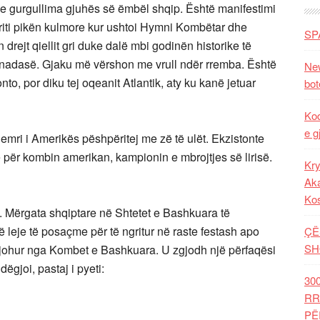
dhe gurgullima gjuhës së ëmbël shqip. Është manifestimi
rriti pikën kulmore kur ushtoi Hymni Kombëtar dhe
SP
drejt qiellit gri duke dalë mbi godinën historike të
anadasë. Gjaku më vërshon me vrull ndër rremba. Është
New
o, por diku tej oqeanit Atlantik, aty ku kanë jetuar
bot
Kod
e g
r emri i Amerikës pëshpëritej me zë të ulët. Ekzistonte
e për kombin amerikan, kampionin e mbrojtjes së lirisë.
Kry
Aka
Ko
ë. Mërgata shqiptare në Shtetet e Bashkuara të
 leje të posaçme për të ngritur në raste festash apo
ÇË
SH
panjohur nga Kombet e Bashkuara. U zgjodh një përfaqësi
i dëgjoi, pastaj i pyeti:
30
RR
PË