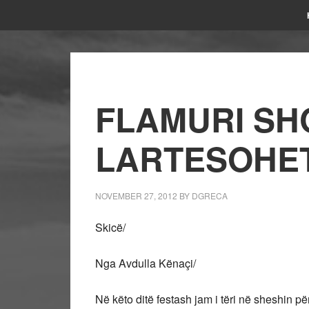
FLAMURI SH
LARTESOHET
NOVEMBER 27, 2012
BY
DGRECA
Skicë/
Nga Avdulla Kënaçi/
Në këto ditë festash jam i tëri në sheshin për