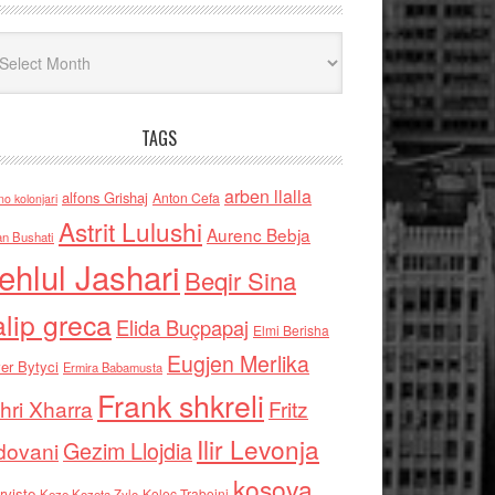
iv
TAGS
arben llalla
alfons Grishaj
Anton Cefa
no kolonjari
Astrit Lulushi
Aurenc Bebja
an Bushati
ehlul Jashari
Beqir Sina
alip greca
Elida Buçpapaj
Elmi Berisha
Eugjen Merlika
er Bytyci
Ermira Babamusta
Frank shkreli
hri Xharra
Fritz
Ilir Levonja
Gezim Llojdia
dovani
kosova
rviste
Kolec Traboini
Keze Kozeta Zylo