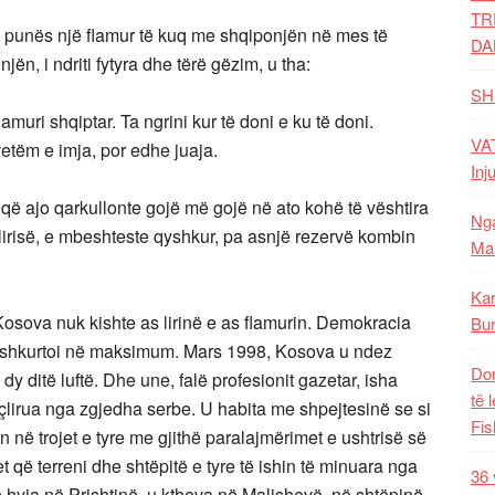
TR
e punës një flamur të kuq me shqiponjën në mes të
DA
ën, i ndriti fytyra dhe tërë gëzim, u tha:
SH
amuri shqiptar. Ta ngrini kur të doni e ku të doni.
VAT
etëm e imja, por edhe juaja.
Inj
a që ajo qarkullonte gojë më gojë në ato kohë të vështira
Nga
lirisë, e mbeshteste qyshkur, pa asnjë rezervë kombin
Mal
Kar
 Kosova nuk kishte as lirinë e as flamurin. Demokracia
Bur
 e shkurtoi në maksimum. Mars 1998, Kosova u ndez
Dom
 dy ditë luftë. Dhe une, falë profesionit gazetar, isha
të 
çlirua nga zgjedha serbe. U habita me shpejtesinë se si
Fis
n në trojet e tyre me gjithë paralajmërimet e ushtrisë së
ë terreni dhe shtëpitë e tyre të ishin të minuara nga
36 
ë hyja në Prishtinë, u ktheva në Malishevë, në shtëpinë