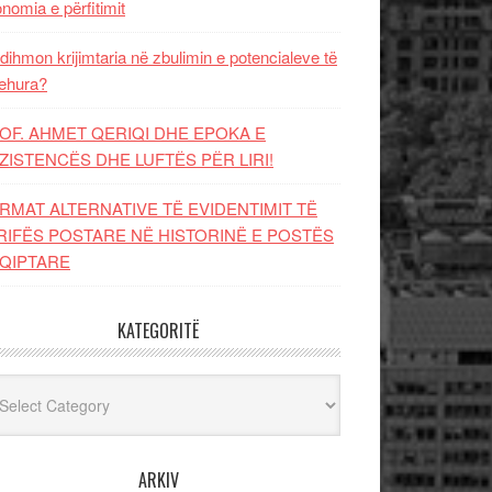
nomia e përfitimit
dihmon krijimtaria në zbulimin e potencialeve të
ehura?
OF. AHMET QERIQI DHE EPOKA E
ZISTENCЁS DHE LUFTЁS PЁR LIRI!
RMAT ALTERNATIVE TË EVIDENTIMIT TË
RIFËS POSTARE NË HISTORINË E POSTËS
QIPTARE
KATEGORITË
egoritë
ARKIV