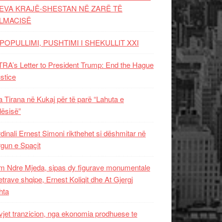
EVA KRAJË-SHESTAN NË ZARË TË
LMACISË
POPULLIMI, PUSHTIMI I SHEKULLIT XXI
RA’s Letter to President Trump: End the Hague
ustice
 Tirana në Kukaj për të parë “Lahuta e
ësisë”
dinali Ernest Simoni rikthehet si dëshmitar në
gun e Spaçit
 Ndre Mjeda, sipas dy figurave monumentale
letrave shqipe, Ernest Koliqit dhe At Gjergj
hta
vjet tranzicion, nga ekonomia prodhuese te