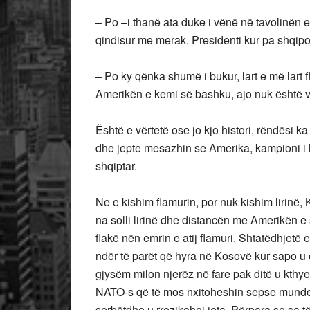
– Po –i thanë ata duke i vënë në tavolinën 
qindisur me merak. Presidenti kur pa shqiponj
– Po ky qënka shumë i bukur, lart e më lart fl
Amerikën e kemi së bashku, ajo nuk është v
Është e vërtetë ose jo kjo histori, rëndësi k
dhe jepte mesazhin se Amerika, kampioni i 
shqiptar.
Ne e kishim flamurin, por nuk kishim lirinë,
na solli lirinë dhe distancën me Amerikën
flakë nën emrin e atij flamuri. Shtatëdhjetë e
ndër të parët që hyra në Kosovë kur sapo u 
gjysëm milon njerëz në fare pak ditë u kthye
NATO-s që të mos nxitoheshin sepse mundet q
serbëtdhe u rrezikohej jeta. Përpara se sa t