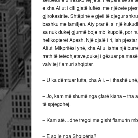
e xha Aliut i cili gjatë luftës, me njëzetë pjes
gjirokastrite. Shtëpinë e gjeti të djegur shk
bashku me familjen. Aty pranë, si një kukudh 
sa nuk dukej gjurmë boje mbi kupolë, por nuk 
helikopterët Apash. Një djalë i ri, ish pjesta
Aliut. Mikpritësi ynë, xha Aliu, ishte një b
rreth të tetëdhjetave,dukej i gëzuar pa masë,
valvitej flamuri shqiptar.
– U ka dëmtuar lufta, xha Ali. – i thashë un
– Jo, kam më shumë nga çfarë kisha – tha ai
të spjegohej.
– Kam atë…dhe tregoi me gisht flamurin mbi
– E solle nga Shqipëria?