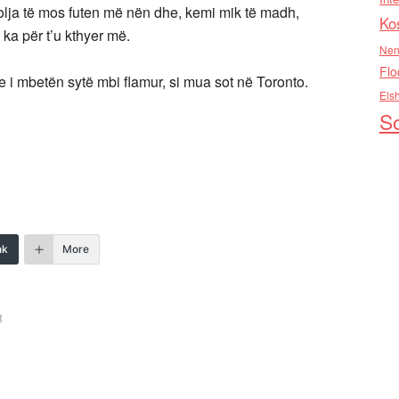
volja të mos futen më nën dhe, kemi mik të madh,
Ko
ka për t’u kthyer më.
Nen
Flo
dhe i mbetën sytë mbi flamur, si mua sot në Toronto.
Els
So
nk
More
R