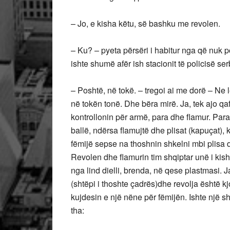
– Jo, e kisha këtu, së bashku me revolen.
– Ku? – pyeta përsëri i habitur nga që nuk po 
ishte shumë afër ish stacionit të policisë ser
– Poshtë, në tokë. – tregoi ai me dorë – Ne 
në tokën tonë. Dhe bëra mirë. Ja, tek ajo qa
kontrollonin për armë, para dhe flamur. Parat
ballë, ndërsa flamujtë dhe plisat (kapuçat), k
fëmijë sepse na thoshnin shkelni mbi plisa d
Revolen dhe flamurin tim shqiptar unë i kis
nga lind dielli, brenda, në qese plastmasi. J
(shtëpi i thoshte çadrës)dhe revolja është 
kujdesin e një nëne për fëmijën. Ishte një sh
tha: