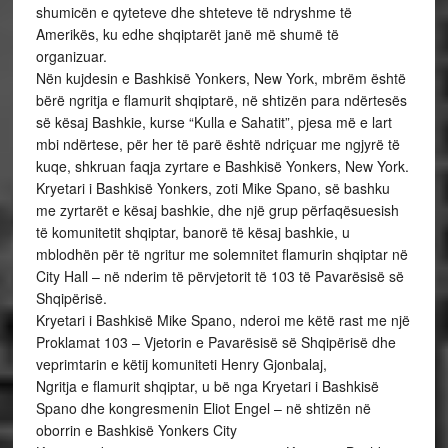
shumicën e qyteteve dhe shteteve të ndryshme të
Amerikës, ku edhe shqiptarët janë më shumë të
organizuar.
Nën kujdesin e Bashkisë Yonkers, New York, mbrëm është
bërë ngritja e flamurit shqiptarë, në shtizën para ndërtesës
së kësaj Bashkie, kurse “Kulla e Sahatit”, pjesa më e lart
mbi ndërtese, për her të parë është ndriçuar me ngjyrë të
kuqe, shkruan faqja zyrtare e Bashkisë Yonkers, New York.
Kryetari i Bashkisë Yonkers, zoti Mike Spano, së bashku
me zyrtarët e kësaj bashkie, dhe një grup përfaqësuesish
të komunitetit shqiptar, banorë të kësaj bashkie, u
mblodhën për të ngritur me solemnitet flamurin shqiptar në
City Hall – në nderim të përvjetorit të 103 të Pavarësisë së
Shqipërisë.
Kryetari i Bashkisë Mike Spano, nderoi me këtë rast me një
Proklamat 103 – Vjetorin e Pavarësisë së Shqipërisë dhe
veprimtarin e këtij komuniteti Henry Gjonbalaj,
Ngritja e flamurit shqiptar, u bë nga Kryetari i Bashkisë
Spano dhe kongresmenin Eliot Engel – në shtizën në
oborrin e Bashkisë Yonkers City