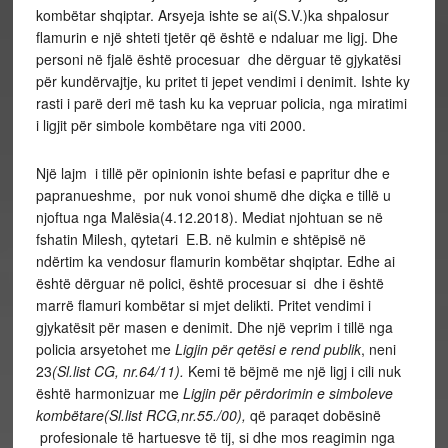
kombëtar shqiptar. Arsyeja ishte se ai(S.V.)ka shpalosur
flamurin e një shteti tjetër që është e ndaluar me ligj. Dhe
personi në fjalë është procesuar dhe dërguar të gjykatësi
për kundërvajtje, ku pritet ti jepet vendimi i denimit. Ishte ky
rasti i parë deri më tash ku ka vepruar policia, nga miratimi
i ligjit për simbole kombëtare nga viti 2000.
Një lajm i tillë për opinionin ishte befasi e papritur dhe e
papranueshme, por nuk vonoi shumë dhe diçka e tillë u
njoftua nga Malësia(4.12.2018). Mediat njohtuan se në
fshatin Milesh, qytetari E.B. në kulmin e shtëpisë në
ndërtim ka vendosur flamurin kombëtar shqiptar. Edhe ai
është dërguar në polici, është procesuar si dhe i është
marrë flamuri kombëtar si mjet delikti. Pritet vendimi i
gjykatësit për masen e denimit. Dhe një veprim i tillë nga
policia arsyetohet me
Ligjin për qetësi e rend publik
, neni
23
(Sl.list CG, nr.64/11).
Kemi të bëjmë me një ligj i cili nuk
është harmonizuar me
Ligjin për përdorimin e simboleve
kombëtare(Sl.list RCG,nr.55.
/00),
që paraqet dobësinë
profesionale të hartuesve të tij, si dhe mos reagimin nga