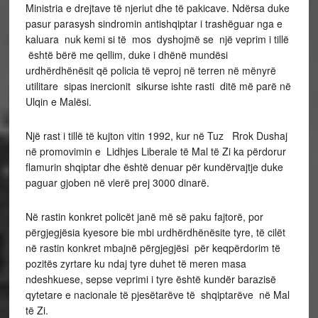
Ministria e drejtave të njeriut dhe të pakicave. Ndërsa duke
pasur parasysh sindromin antishqiptar i trashëguar nga e
kaluara nuk kemi si të mos dyshojmë se një veprim i tillë
është bërë me qellim, duke i dhënë mundësi
urdhërdhënësit që policia të veproj në terren në mënyrë
utilitare sipas inercionit sikurse ishte rasti ditë më parë në
Ulqin e Malësi.
Një rast i tillë të kujton vitin 1992, kur në Tuz Rrok Dushaj
në promovimin e Lidhjes Liberale të Mal të Zi ka përdorur
flamurin shqiptar dhe është denuar për kundërvajtje duke
paguar gjoben në vlerë prej 3000 dinarë.
Në rastin konkret policët janë më së paku fajtorë, por
përgjegjësia kyesore bie mbi urdhërdhënësite tyre, të cilët
në rastin konkret mbajnë përgjegjësi për keqpërdorim të
pozitës zyrtare ku ndaj tyre duhet të meren masa
ndeshkuese, sepse veprimi i tyre është kundër barazisë
qytetare e nacionale të pjesëtarëve të shqiptarëve në Mal
të Zi.