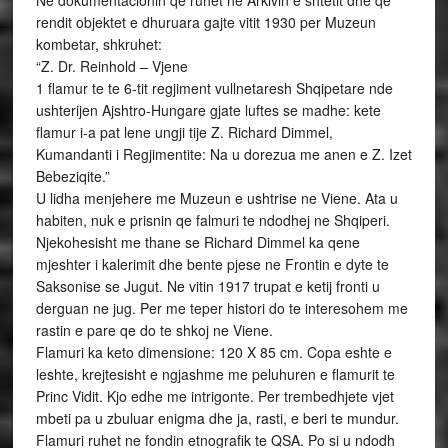
Ne dokumentacionin qe ruhet ne Arkivin e shtetit dhe qe
rendit objektet e dhuruara gajte vitit 1930 per Muzeun
kombetar, shkruhet:
“Z. Dr. Reinhold – Vjene
1 flamur te te 6-tit regjiment vullnetaresh Shqipetare nde
ushterijen Ajshtro-Hungare gjate luftes se madhe: kete
flamur i-a pat lene ungji tije Z. Richard Dimmel,
Kumandanti i Regjimentite: Na u dorezua me anen e Z. Izet
Bebeziqite.”
U lidha menjehere me Muzeun e ushtrise ne Viene. Ata u
habiten, nuk e prisnin qe falmuri te ndodhej ne Shqiperi.
Njekohesisht me thane se Richard Dimmel ka qene
mjeshter i kalerimit dhe bente pjese ne Frontin e dyte te
Saksonise se Jugut. Ne vitin 1917 trupat e ketij fronti u
derguan ne jug. Per me teper histori do te interesohem me
rastin e pare qe do te shkoj ne Viene.
Flamuri ka keto dimensione: 120 X 85 cm. Copa eshte e
leshte, krejtesisht e ngjashme me peluhuren e flamurit te
Princ Vidit. Kjo edhe me intrigonte. Per trembedhjete vjet
mbeti pa u zbuluar enigma dhe ja, rasti, e beri te mundur.
Flamuri ruhet ne fondin etnografik te QSA. Po si u ndodh