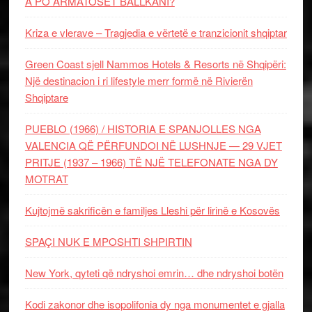
A PO ARMATOSET BALLKANI?
Kriza e vlerave – Tragjedia e vërtetë e tranzicionit shqiptar
Green Coast sjell Nammos Hotels & Resorts në Shqipëri:
Një destinacion i ri lifestyle merr formë në Rivierën
Shqiptare
PUEBLO (1966) / HISTORIA E SPANJOLLES NGA
VALENCIA QË PËRFUNDOI NË LUSHNJE — 29 VJET
PRITJE (1937 – 1966) TË NJË TELEFONATE NGA DY
MOTRAT
Kujtojmë sakrificën e familjes Lleshi për lirinë e Kosovës
SPAÇI NUK E MPOSHTI SHPIRTIN
New York, qyteti që ndryshoi emrin… dhe ndryshoi botën
Kodi zakonor dhe isopolifonia dy nga monumentet e gjalla