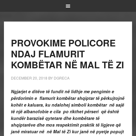
PROVOKIME POLICORE
NDAJ FLAMURIT
KOMBËTAR NË MAL TË ZI
DECEMBER 20, 2018
BY
DGRECA
Ngjarjet e ditëve të fundit në lidhje me pengimin e
përdorimin e flamurit kombëtar shqiptar të përkujtojnë
kohët e kaluara, ku ndalohej simboli kombëtar në sajë
të një albanofobie e cila po rikthet përseri që është
kundër barazisë qytetare dhe kombëtare të
shqiptarëve dhe mos respektimit praktik të ligjeve që
janë miratuar në në Mal të Zi kur janë në pyetje popujt