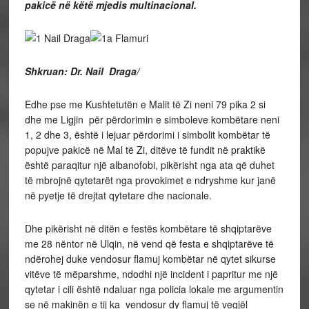
pakicë në këtë mjedis multinacional.
Shkruan: Dr. Nail Draga/
Edhe pse me Kushtetutën e Malit të Zi neni 79 pika 2 si
dhe me Ligjin për përdorimin e simboleve kombëtare neni
1, 2 dhe 3, është i lejuar përdorimi i simbolit kombëtar të
popujve pakicë në Mal të Zi, ditëve të fundit në praktikë
është paraqitur një albanofobi, pikërisht nga ata që duhet
të mbrojnë qytetarët nga provokimet e ndryshme kur janë
në pyetje të drejtat qytetare dhe nacionale.
Dhe pikërisht në ditën e festës kombëtare të shqiptarëve
me 28 nëntor në Ulqin, në vend që festa e shqiptarëve të
ndërohej duke vendosur flamuj kombëtar në qytet sikurse
vitëve të mëparshme, ndodhi një incident i papritur me një
qytetar i cili është ndaluar nga policia lokale me argumentin
se në makinën e tij ka vendosur dy flamuj të vegjël