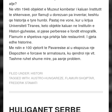
atje?
Ne vitin 1946 objektet e Muzeut kombetar i kaluan Institutit
te shkenvave, por flamujt u dorezuan pa inventar, keshtu
qe historija e tyre humbi. Pastaj me vone, kur u krijua
Universiteti Tiranes, keto objekte kaluan ne Institutin e
Histori-gjuhesise, si pjese perberese e fondit etnografik.
Flamurin e shpetova nga prishja fale restaurimit. I gjeta
edhe historine.
Me rstin e 100 vjetorit te Pavaresise ai u ekspozua nje
Ekspoziten e forcave te armatosura, ku qendroi nje vit.
Tashme ruhet shume mire, pa asnje problem.
FILED UNDER:
HISTORI
TAGGED WITH:
AUSTRO-HUNGAREZE
,
FLAMURI SHQIPTAR
,
FREDERIK STAMATI
HULIGANET SERBE