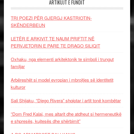
ARTIKUJT E FUNDIT
TRI POEZI PËR GJERGJ KASTRIOTIN-
SKËNDERBEUN
LETËR E ARKIVIT TE NAUM PRIFTIT NË
PERVJETORIN E PARE TE DRAGO SILIQIT
Oxhaku, nga elementi arkitektonik te simboli i trungut
familjar
Arbëreshët si model evropian i mbrojtjes së identitetit
kulturor
Sali Shijaku, “Diego Rivera” shqiptar i artit tonë kombëtar
“Dom Fred Kalaj, mes altarit dhe atdheut si hermeneutikë
e shpresës, kujtesës dhe shërbimit”