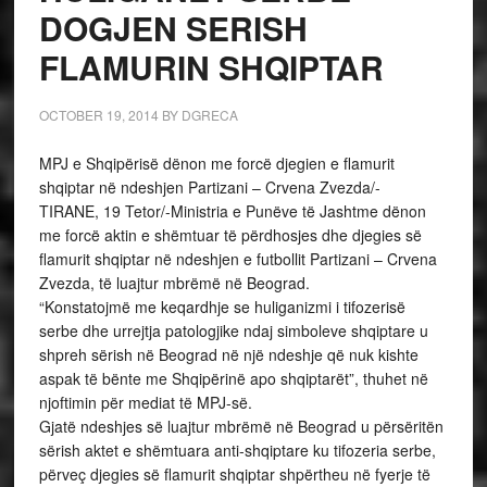
DOGJEN SERISH
FLAMURIN SHQIPTAR
OCTOBER 19, 2014
BY
DGRECA
MPJ e Shqipërisë dënon me forcë djegien e flamurit
shqiptar në ndeshjen Partizani – Crvena Zvezda/-
TIRANE, 19 Tetor/-Ministria e Punëve të Jashtme dënon
me forcë aktin e shëmtuar të përdhosjes dhe djegies së
flamurit shqiptar në ndeshjen e futbollit Partizani – Crvena
Zvezda, të luajtur mbrëmë në Beograd.
“Konstatojmë me keqardhje se huliganizmi i tifozerisë
serbe dhe urrejtja patologjike ndaj simboleve shqiptare u
shpreh sërish në Beograd në një ndeshje që nuk kishte
aspak të bënte me Shqipërinë apo shqiptarët”, thuhet në
njoftimin për mediat të MPJ-së.
Gjatë ndeshjes së luajtur mbrëmë në Beograd u përsëritën
sërish aktet e shëmtuara anti-shqiptare ku tifozeria serbe,
përveç djegies së flamurit shqiptar shpërtheu në fyerje të