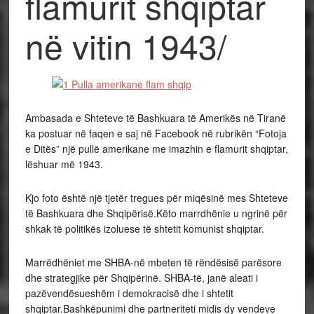
flamurit shqiptar
në vitin 1943/
Ambasada e Shteteve të Bashkuara të Amerikës në Tiranë
ka postuar në faqen e saj në Facebook në rubrikën “Fotoja
e Ditës” një pullë amerikane me imazhin e flamurit shqiptar,
lëshuar më 1943.
Kjo foto është një tjetër tregues për miqësinë mes Shteteve
të Bashkuara dhe Shqipërisë.Këto marrdhënie u ngrinë për
shkak të politikës izoluese të shtetit komunist shqiptar.
Marrëdhëniet me SHBA-në mbeten të rëndësisë parësore
dhe strategjike për Shqipërinë. SHBA-të, janë aleati i
pazëvendësueshëm i demokracisë dhe i shtetit
shqiptar.Bashkëpunimi dhe partneriteti midis dy vendeve