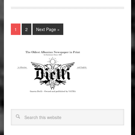
1
2
Next Page »