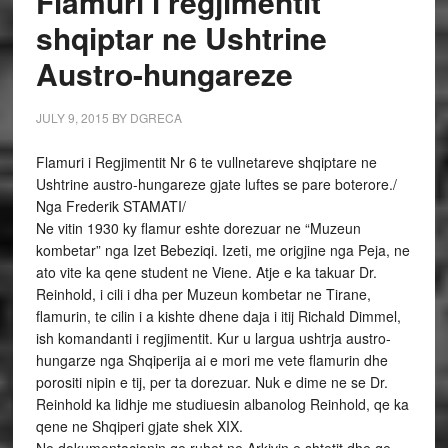
Flamuri i regjimentit
shqiptar ne Ushtrine
Austro-hungareze
JULY 9, 2015
BY
DGRECA
Flamuri i Regjimentit Nr 6 te vullnetareve shqiptare ne
Ushtrine austro-hungareze gjate luftes se pare boterore./
Nga Frederik STAMATI/
Ne vitin 1930 ky flamur eshte dorezuar ne “Muzeun
kombetar” nga Izet Bebeziqi. Izeti, me origjine nga Peja, ne
ato vite ka qene student ne Viene. Atje e ka takuar Dr.
Reinhold, i cili i dha per Muzeun kombetar ne Tirane,
flamurin, te cilin i a kishte dhene daja i itij Richald Dimmel,
ish komandanti i regjimentit. Kur u largua ushtrja austro-
hungarze nga Shqiperija ai e mori me vete flamurin dhe
porositi nipin e tij, per ta dorezuar. Nuk e dime ne se Dr.
Reinhold ka lidhje me studiuesin albanolog Reinhold, qe ka
qene ne Shqiperi gjate shek XIX.