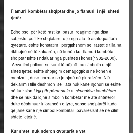
Flamuri kombëtar shqiptar dhe jo flamuri i një shteti
tjetër
Edhe pse për këtë rast ka pasur reagime nga disa
subjektet politike shqiptare e jo nga ata të ashtuquajtura
qytetare, është konstatim i përgjithshëm se rastet e tilla na
rikthejnë në të kaluarën, në kohën kur flamuri kombëtar
shqiptar ishte i ndaluar nga pushteti i kohës(1982-2000).
Arsyetimi policor se kemi të bëjmë me simbolin e një
shteti tjetër, është shpjegim demagogjik si në kohën e
monizmit, duke harruar se jetojmë në pluralizëm. Një
deklarim i tillë dëshmon se ata nuk kanë njohuri se është
në funksion
Ligji për përdorimin e simbolëve kombëtare
,
dhe se nuk dallojnë simbolin kombëtar me ate shtetëror
duke dëshmuar injorancën e tyre, sepse shqiptarët kudo
që janë kanë një simbol kombëtar pavarësisht së në cilët
shtete jetojnë.
Kur shteti nuk nderon qytetarët e vet