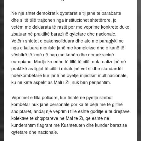
Në një shtet demokratik qytetarët e tij janë të barabartë
dhe si të tillë trajtohen nga institucionet shtetërore, jo
vetëm me deklarata të rastit por me veprime konkrete duke
zbatuar në praktikë barazinë qytetare dhe nacionale.
Vetëm shtetet e pakonsoliduara dhe ato me paragjykime
nga e kaluara moniste janë me komplekse dhe e kanë të
vështirë të jenë në hap me kohën dhe demokracinë
europiane. Madje ka edhe të tillë të cilët nuk realizojnë në
praktikë as ligjet të cilët i miratojnë vet si dhe standardët
ndërkombëtare kur janë në pyetje mjediset multinacionale,
ku në këtë aspekt as Mali i Zi nuk bën përjashtim.
Veprimet e tilla policore, kur është ne pyetje simboli
kombëtar nuk janë personale por ka të bëjë me të gjithë
shqiptarët, andaj një veprim i tillë është goditje e të drejtave
kolektive të shqiptarëve në Mal të Zi, që është në
kundërshtim flagrant me Kushtetutën dhe kundër barazisë
qytetare dhe nacionale.