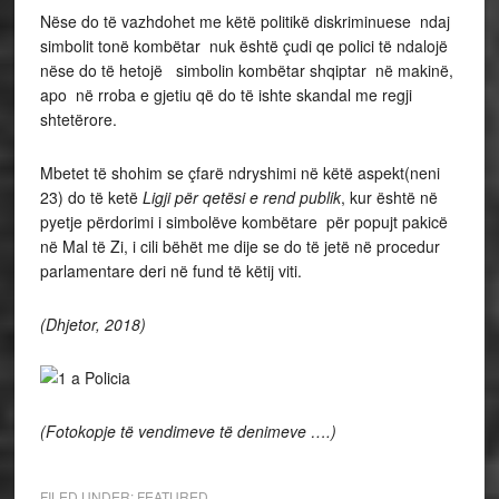
Nëse do të vazhdohet me këtë politikë diskriminuese ndaj
simbolit tonë kombëtar nuk është çudi qe polici të ndalojë
nëse do të hetojë simbolin kombëtar shqiptar në makinë,
apo në rroba e gjetiu që do të ishte skandal me regji
shtetërore.
Mbetet të shohim se çfarë ndryshimi në këtë aspekt(neni
23) do të ketë
Ligji për qetësi e rend publik
, kur është në
pyetje përdorimi i simbolëve kombëtare për popujt pakicë
në Mal të Zi, i cili bëhët me dije se do të jetë në procedur
parlamentare deri në fund të këtij viti.
(Dhjetor, 2018)
(Fotokopje të vendimeve të denimeve ….)
FILED UNDER:
FEATURED