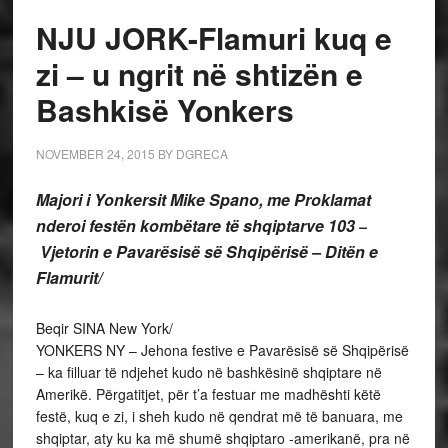
NJU JORK-Flamuri kuq e
zi – u ngrit në shtizën e
Bashkisë Yonkers
NOVEMBER 24, 2015
BY
DGRECA
Majori i Yonkersit Mike Spano, me Proklamat
nderoi festën kombëtare të shqiptarve 103
–
Vjetorin e Pavarësisë së Shqipërisë – Ditën e
Flamurit/
Beqir SINA New York/
YONKERS NY – Jehona festive e Pavarësisë së Shqipërisë
– ka filluar të ndjehet kudo në bashkësinë shqiptare në
Amerikë. Përgatitjet, për t’a festuar me madhështi këtë
festë, kuq e zi, i sheh kudo në qendrat më të banuara, me
shqiptar, aty ku ka më shumë shqiptaro -amerikanë, pra në