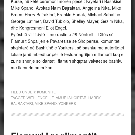
Kurse, në këtë ceremoni morën pjesë : Kryetari i Bashkisë
Mike Spano, Avokati Naim Bajraktari, Angjelina Nika, Mike
Breen, Harry Bajraktari, Frankie Hudak, Michael Sabatino,
George Latimer, David Tubiolo, Shelley Mayer, Gezim Nika,
dhe Kongresmeni Eliot Engel.
Ky është viti i dytë – me rastin e 28 Nëntorit – Ditës së
Flamurit Shpalljen e Pavarësisë së Shqipërisë, komuniteti
shqiptarë në Bashkinë e Yonkersit së bashku me autoritetet
lokale janë mbledhur për të festuar ngritjen e flamurit kuq e
zi, në shenjë solidariteti flamuri shqiptar valvitet së bashku
me flamurin amerikan.
FILED UNDER:
KOMUNITET
TAGGED WITH:
ENGEL
,
FLAMURI SHQIPTAR
,
HARRY
BAJRAKTARI
,
MIKE SPANO
,
YONKERS