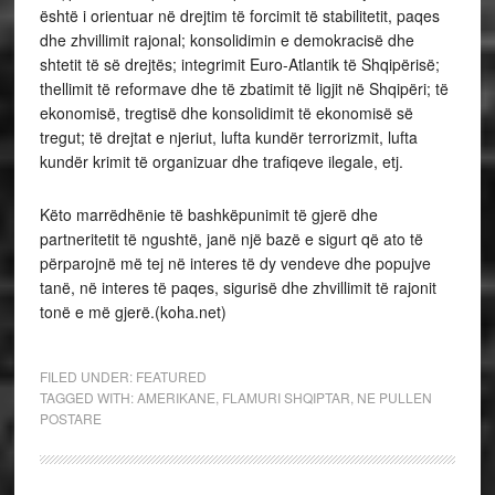
është i orientuar në drejtim të forcimit të stabilitetit, paqes
dhe zhvillimit rajonal; konsolidimin e demokracisë dhe
shtetit të së drejtës; integrimit Euro-Atlantik të Shqipërisë;
thellimit të reformave dhe të zbatimit të ligjit në Shqipëri; të
ekonomisë, tregtisë dhe konsolidimit të ekonomisë së
tregut; të drejtat e njeriut, lufta kundër terrorizmit, lufta
kundër krimit të organizuar dhe trafiqeve ilegale, etj.
Këto marrëdhënie të bashkëpunimit të gjerë dhe
partneritetit të ngushtë, janë një bazë e sigurt që ato të
përparojnë më tej në interes të dy vendeve dhe popujve
tanë, në interes të paqes, sigurisë dhe zhvillimit të rajonit
tonë e më gjerë.(koha.net)
FILED UNDER:
FEATURED
TAGGED WITH:
AMERIKANE
,
FLAMURI SHQIPTAR
,
NE PULLEN
POSTARE