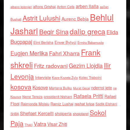
arben llalla
alfons Grishaj
Anton Cefa
asllan
albano kolonjari
Behlul
Astrit Lulushi
Aurenc Bebja
Bushati
Jashari
dalip greca
Beqir Sina
Elida
Buçpapaj
Enver Bytyci
Elmi Berisha
Ermira Babamusta
Frank
Eugjen Merlika
Fahri Xharra
shkreli
Ilir
Gezim Llojdia
Fritz radovani
Levonja
Interviste
Kolec Traboini
Keze Kozeta Zylo
kosova
Kosove
nderroi jete
Marjana Bulku
ne
Murat Gecaj
Rafaela Prifti
Rafael
Nene Tereza
Kosove
presidenti Nishani
Floqi
Raimonda Moisiu
Ramiz Lushaj
reshat kripa
Sadik Elshani
Sokol
Shefqet Kercelli
shqiperia
shqiptaret
SHBA
Paja
Vatra
Visar Zhiti
Thaci