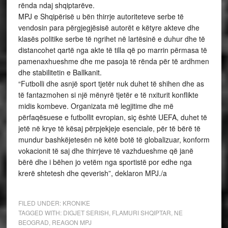
rënda ndaj shqiptarëve.
MPJ e Shqipërisë u bën thirrje autoriteteve serbe të
vendosin para përgjegjësisë autorët e këtyre akteve dhe
klasës politike serbe të ngrihet në lartësinë e duhur dhe të
distancohet qartë nga akte të tilla që po marrin përmasa të
pamenaxhueshme dhe me pasoja të rënda për të ardhmen
dhe stabilitetin e Ballkanit.
“Futbolli dhe asnjë sport tjetër nuk duhet të shihen dhe as
të fantazmohen si një mënyrë tjetër e të nxiturit konflikte
midis kombeve. Organizata më legjitime dhe më
përfaqësuese e futbollit evropian, siç është UEFA, duhet të
jetë në krye të kësaj përpjekjeje esenciale, për të bërë të
mundur bashkëjetesën në këtë botë të globalizuar, konform
vokacionit të saj dhe thirrjeve të vazhdueshme që janë
bërë dhe i bëhen jo vetëm nga sportistë por edhe nga
krerë shtetesh dhe qeverish”, deklaron MPJ./a
FILED UNDER:
KRONIKE
TAGGED WITH:
DIGJET SERISH
,
FLAMURI SHQIPTAR
,
NE
BEOGRAD
,
REAGON MPJ