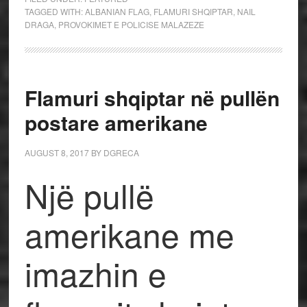
TAGGED WITH:
ALBANIAN FLAG
,
FLAMURI SHQIPTAR
,
NAIL
DRAGA
,
PROVOKIMET E POLICISE MALAZEZE
Flamuri shqiptar në pullën
postare amerikane
AUGUST 8, 2017
BY
DGRECA
Një pullë
amerikane me
imazhin e