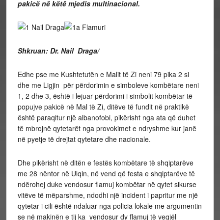
pakicë në këtë mjedis multinacional.
Shkruan: Dr. Nail Draga/
Edhe pse me Kushtetutën e Malit të Zi neni 79 pika 2 si
dhe me Ligjin për përdorimin e simboleve kombëtare neni
1, 2 dhe 3, është i lejuar përdorimi i simbolit kombëtar të
popujve pakicë në Mal të Zi, ditëve të fundit në praktikë
është paraqitur një albanofobi, pikërisht nga ata që duhet
të mbrojnë qytetarët nga provokimet e ndryshme kur janë
në pyetje të drejtat qytetare dhe nacionale.
Dhe pikërisht në ditën e festës kombëtare të shqiptarëve
me 28 nëntor në Ulqin, në vend që festa e shqiptarëve të
ndërohej duke vendosur flamuj kombëtar në qytet sikurse
vitëve të mëparshme, ndodhi një incident i papritur me një
qytetar i cili është ndaluar nga policia lokale me argumentin
se në makinën e tij ka vendosur dy flamuj të vegjël