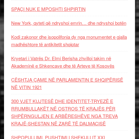
SPAÇI NUK E MPOSHTI SHPIRTIN
New York, qyteti që ndryshoi emrin… dhe ndryshoi botën
Kodi zakonor dhe isopolifonia dy nga monumentet e gjalla
madhështore të antikitetit shqiptar
Kryetari i Vatrës Dr. Elmi Berisha zhvilloi takim në
Akademinë e Shkencave dhe të Arteve të Kosovës
ÇËSHTJA ÇAME NË PARLAMENTIN E SHQIPËRISË
NË VITIN 1921
300 VJET KUJTESË DHE IDENTITET-TRYEZË E
RRUMBULLAKËT NË OSTROS TË KRAJËS PËR
SHPËRNGULJEN E ARBËRESHËVE NGA TREVA
KRAJË-SHESTAN NË ZARË TË DALMACISË
SHPOPULLIMI, PUSHTIMI I SHEKULLIT XXI