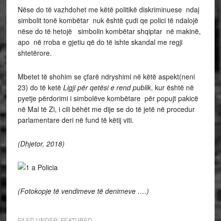
Nëse do të vazhdohet me këtë politikë diskriminuese ndaj
simbolit tonë kombëtar nuk është çudi qe polici të ndalojë
nëse do të hetojë simbolin kombëtar shqiptar në makinë,
apo në rroba e gjetiu që do të ishte skandal me regji
shtetërore.
Mbetet të shohim se çfarë ndryshimi në këtë aspekt(neni
23) do të ketë
Ligji për qetësi e rend publik
, kur është në
pyetje përdorimi i simbolëve kombëtare për popujt pakicë
në Mal të Zi, i cili bëhët me dije se do të jetë në procedur
parlamentare deri në fund të këtij viti.
(Dhjetor, 2018)
(Fotokopje të vendimeve të denimeve ….)
FILED UNDER:
FEATURED