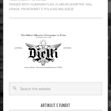
TAGGED WITH:
ALBANIAN FLAG
,
FLAMURI SHQIPTAR
,
NAIL
DRAGA
,
PROVOKIMET E POLICISE MALAZEZE
ARTIKUJT E FUNDIT