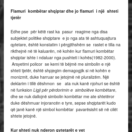
Flamuri kombëtar shqiptar dhe jo flamuri i një shteti
tjetër
Edhe pse për këtë rast ka pasur reagime nga disa
subjektet politike shqiptare e jo nga ata të ashtuquajtura
qytetare, është konstatim i përgjithshëm se rastet e tilla na
rikthejnë në të kaluarën, në kohën kur flamuri kombëtar
shqiptar ishte i ndaluar nga pushteti i kohës(1982-2000).
Arsyetimi policor se kemi të bëjmë me simbolin e një
shteti tjetër, është shpjegim demagogjik si në kohën e
monizmit, duke harruar se jetojmë në pluralizëm. Një
deklarim i tillë dëshmon se ata nuk kanë njohuri se është
në funksion
Ligji për përdorimin e simbolëve kombëtare
,
dhe se nuk dallojnë simbolin kombëtar me ate shtetëror
duke dëshmuar injorancën e tyre, sepse shqiptarët kudo
që janë kanë një simbol kombëtar pavarësisht së në cilët
shtete jetojnë.
Kur shteti nuk nderon qytetarët e vet