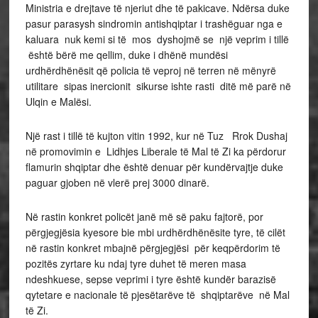
Ministria e drejtave të njeriut dhe të pakicave. Ndërsa duke
pasur parasysh sindromin antishqiptar i trashëguar nga e
kaluara nuk kemi si të mos dyshojmë se një veprim i tillë
është bërë me qellim, duke i dhënë mundësi
urdhërdhënësit që policia të veproj në terren në mënyrë
utilitare sipas inercionit sikurse ishte rasti ditë më parë në
Ulqin e Malësi.
Një rast i tillë të kujton vitin 1992, kur në Tuz Rrok Dushaj
në promovimin e Lidhjes Liberale të Mal të Zi ka përdorur
flamurin shqiptar dhe është denuar për kundërvajtje duke
paguar gjoben në vlerë prej 3000 dinarë.
Në rastin konkret policët janë më së paku fajtorë, por
përgjegjësia kyesore bie mbi urdhërdhënësite tyre, të cilët
në rastin konkret mbajnë përgjegjësi për keqpërdorim të
pozitës zyrtare ku ndaj tyre duhet të meren masa
ndeshkuese, sepse veprimi i tyre është kundër barazisë
qytetare e nacionale të pjesëtarëve të shqiptarëve në Mal
të Zi.