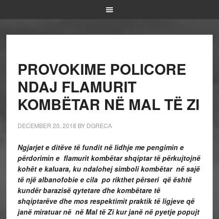
PROVOKIME POLICORE
NDAJ FLAMURIT
KOMBËTAR NË MAL TË ZI
DECEMBER 20, 2018
BY
DGRECA
Ngjarjet e ditëve të fundit në lidhje me pengimin e
përdorimin e flamurit kombëtar shqiptar të përkujtojnë
kohët e kaluara, ku ndalohej simboli kombëtar në sajë
të një albanofobie e cila po rikthet përseri që është
kundër barazisë qytetare dhe kombëtare të
shqiptarëve dhe mos respektimit praktik të ligjeve që
janë miratuar në në Mal të Zi kur janë në pyetje popujt