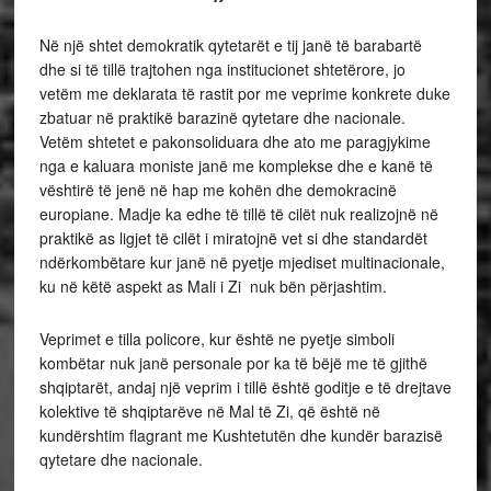
Në një shtet demokratik qytetarët e tij janë të barabartë
dhe si të tillë trajtohen nga institucionet shtetërore, jo
vetëm me deklarata të rastit por me veprime konkrete duke
zbatuar në praktikë barazinë qytetare dhe nacionale.
Vetëm shtetet e pakonsoliduara dhe ato me paragjykime
nga e kaluara moniste janë me komplekse dhe e kanë të
vështirë të jenë në hap me kohën dhe demokracinë
europiane. Madje ka edhe të tillë të cilët nuk realizojnë në
praktikë as ligjet të cilët i miratojnë vet si dhe standardët
ndërkombëtare kur janë në pyetje mjediset multinacionale,
ku në këtë aspekt as Mali i Zi nuk bën përjashtim.
Veprimet e tilla policore, kur është ne pyetje simboli
kombëtar nuk janë personale por ka të bëjë me të gjithë
shqiptarët, andaj një veprim i tillë është goditje e të drejtave
kolektive të shqiptarëve në Mal të Zi, që është në
kundërshtim flagrant me Kushtetutën dhe kundër barazisë
qytetare dhe nacionale.