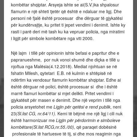
kombëtar shqiptar. Arsyeja ishte se ai(S.V.)ka shpalosur
flamurin e një shteti tjetër që është e ndaluar me ligj. Dhe
personi në fjalë është procesuar dhe dërguar të gjykatësi
për kundërvajtje, ku pritet ti jepet vendimi i denimit. Ishte ky
rasti i parë deri më tash ku ka vepruar policia, nga miratimi
i ligjit për simbole kombëtare nga viti 2000.
Një lajm i tillë për opinionin ishte befasi e papritur dhe e
papranueshme, por nuk vonoi shumë dhe diçka e tillë u
njoftua nga Malësia(4.12.2018). Mediat njohtuan se në
fshatin Milesh, qytetari E.B. në kulmin e shtëpisë në
ndërtim ka vendosur flamurin kombëtar shqiptar. Edhe ai
është dërguar në polici, është procesuar si dhe i është
marrë flamuri kombëtar si mjet delikti. Pritet vendimi i
gjykatësit për masen e denimit. Dhe një veprim i tillë nga
policia arsyetohet me
Ligjin për qetësi e rend publik
, neni
23
(Sl.list CG, nr.64/11).
Kemi të bëjmë me një ligj i cili nuk
është harmonizuar me
Ligjin për përdorimin e simboleve
kombëtare(Sl.list RCG,nr.55.
/00),
që paraqet dobësinë
profesionale të hartuesve të tij, si dhe mos reagimin nga