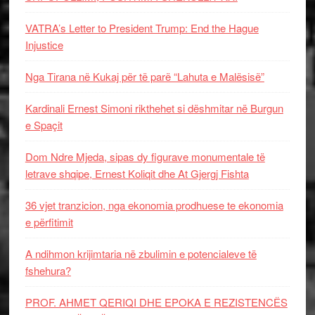
VATRA’s Letter to President Trump: End the Hague
Injustice
Nga Tirana në Kukaj për të parë “Lahuta e Malësisë”
Kardinali Ernest Simoni rikthehet si dëshmitar në Burgun
e Spaçit
Dom Ndre Mjeda, sipas dy figurave monumentale të
letrave shqipe, Ernest Koliqit dhe At Gjergj Fishta
36 vjet tranzicion, nga ekonomia prodhuese te ekonomia
e përfitimit
A ndihmon krijimtaria në zbulimin e potencialeve të
fshehura?
PROF. AHMET QERIQI DHE EPOKA E REZISTENCЁS