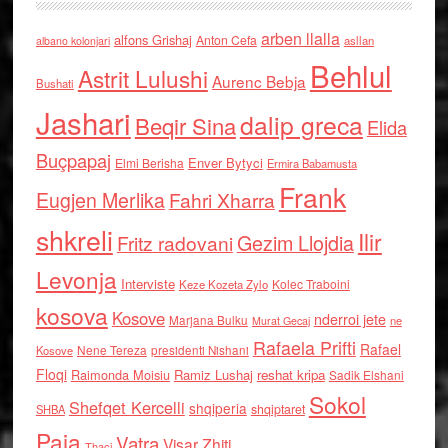
arben llalla
alfons Grishaj
Anton Cefa
asllan
albano kolonjari
Behlul
Astrit Lulushi
Aurenc Bebja
Bushati
Jashari
dalip greca
Beqir Sina
Elida
Buçpapaj
Enver Bytyci
Elmi Berisha
Ermira Babamusta
Frank
Eugjen Merlika
Fahri Xharra
shkreli
Ilir
Gezim Llojdia
Fritz radovani
Levonja
Interviste
Kolec Traboini
Keze Kozeta Zylo
kosova
Kosove
nderroi jete
Marjana Bulku
ne
Murat Gecaj
Rafaela Prifti
Rafael
Nene Tereza
Kosove
presidenti Nishani
Floqi
Raimonda Moisiu
Ramiz Lushaj
reshat kripa
Sadik Elshani
Sokol
Shefqet Kercelli
shqiperia
shqiptaret
SHBA
Paja
Vatra
Visar Zhiti
Thaci