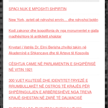
SPAÇI NUK E MPOSHTI SHPIRTIN
New York, qyteti që ndryshoi emrin… dhe ndryshoi botën
Kodi zakonor dhe isopolifonia dy nga monumentet e gjalla
madhështore të antikitetit shqiptar
Kryetari i Vatrës Dr. Elmi Berisha zhvilloi takim në
Akademinë e Shkencave dhe të Arteve të Kosovës
ÇËSHTJA ÇAME NË PARLAMENTIN E SHQIPËRISË
NË VITIN 1921
300 VJET KUJTESË DHE IDENTITET-TRYEZË E
RRUMBULLAKËT NË OSTROS TË KRAJËS PËR
SHPËRNGULJEN E ARBËRESHËVE NGA TREVA
KRAJË-SHESTAN NË ZARË TË DALMACISË