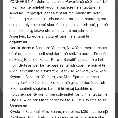
YONKERS NY – Jehona festive e Pavarësisë së Shqipërisë
– ka filluar të ndjehet kudo në bashkësinë shqiptare në
Amerikë. Përgatitjet, për t’a festuar me madhështi këtë
festë, kuq e zi, i sheh kudo në qendrat më të banuara, me
shqiptar, aty ku ka më shumë shqiptaro -amerikanë, pra në
shumicën e qyteteve dhe shteteve të ndryshme të
Amerikës, ku edhe shqiptarët janë më shumë të
organizuar.
Nën kujdesin e Bashkisë Yonkers, New York, mbrëm është
bërë ngritja e flamurit shqiptarë, në shtizën para ndërtesës
së kësaj Bashkie, kurse “Kulla e Sahatit”, pjesa më e lart
mbi ndërtese, për her të parë është ndriçuar me ngjyrë të
kuqe, shkruan faqja zyrtare e Bashkisë Yonkers, New York.
Kryetari i Bashkisë Yonkers, zoti Mike Spano, së bashku
me zyrtarët e kësaj bashkie, dhe një grup përfaqësuesish
të komunitetit shqiptar, banorë të kësaj bashkie, u
mblodhën për të ngritur me solemnitet flamurin shqiptar në
City Hall – në nderim të përvjetorit të 103 të Pavarësisë së
Shqipërisë.
Kryetari i Bashkisë Mike Spano, nderoi me këtë rast me një
Proklamat 103 – Vjetorin e Pavarësisë së Shqipërisë dhe