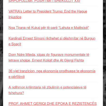
SHPOPULLIMI, PUSHTIMI I SHEKULLIT XXI
VATRA’s Letter to President Trump: End the Hague
Injustice
Nga Tirana në Kukaj për të parë “Lahuta e Malësisë”
Kardinali Ernest Simoni rikthehet si dëshmitar në Burgun
e Spaçit
Dom Ndre Mjeda, sipas dy figurave monumentale të
letrave shqipe, Ernest Koliqit dhe At Gjergj Fishta
36 vjet tranzicion, nga ekonomia prodhuese te ekonomia
e përfitimit
A ndihmon krijimtaria në zbulimin e potencialeve të
fshehura?
PROF. AHMET QERIQI DHE EPOKA E REZISTENCЁS