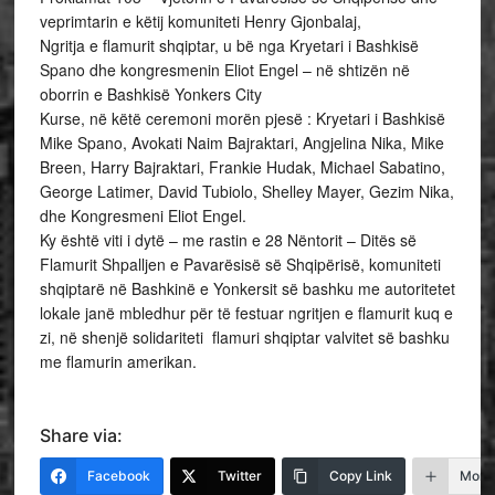
veprimtarin e këtij komuniteti Henry Gjonbalaj,
Ngritja e flamurit shqiptar, u bë nga Kryetari i Bashkisë
Spano dhe kongresmenin Eliot Engel – në shtizën në
oborrin e Bashkisë Yonkers City
Kurse, në këtë ceremoni morën pjesë : Kryetari i Bashkisë
Mike Spano, Avokati Naim Bajraktari, Angjelina Nika, Mike
Breen, Harry Bajraktari, Frankie Hudak, Michael Sabatino,
George Latimer, David Tubiolo, Shelley Mayer, Gezim Nika,
dhe Kongresmeni Eliot Engel.
Ky është viti i dytë – me rastin e 28 Nëntorit – Ditës së
Flamurit Shpalljen e Pavarësisë së Shqipërisë, komuniteti
shqiptarë në Bashkinë e Yonkersit së bashku me autoritetet
lokale janë mbledhur për të festuar ngritjen e flamurit kuq e
zi, në shenjë solidariteti flamuri shqiptar valvitet së bashku
me flamurin amerikan.
Share via:
Facebook
Twitter
Copy Link
More