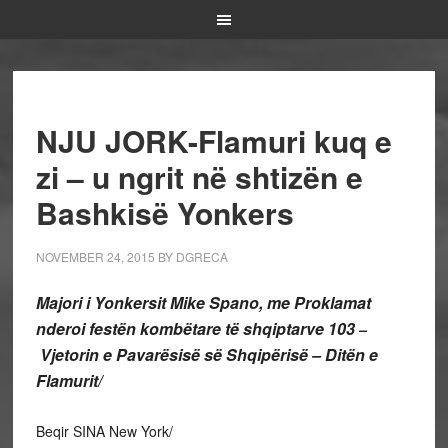
NJU JORK-Flamuri kuq e
zi – u ngrit në shtizën e
Bashkisë Yonkers
NOVEMBER 24, 2015
BY
DGRECA
Majori i Yonkersit Mike Spano, me Proklamat
nderoi festën kombëtare të shqiptarve 103
–
Vjetorin e Pavarësisë së Shqipërisë – Ditën e
Flamurit/
Beqir SINA New York/