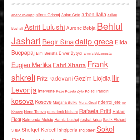
arben llalla
alfons Grishaj
Anton Cefa
asllan
albano kolonjari
Behlul
Astrit Lulushi
Aurenc Bebja
Bushati
Jashari
dalip greca
Beqir Sina
Elida
Buçpapaj
Enver Bytyci
Elmi Berisha
Ermira Babamusta
Frank
Eugjen Merlika
Fahri Xharra
shkreli
Ilir
Gezim Llojdia
Fritz radovani
Levonja
Interviste
Kolec Traboini
Keze Kozeta Zylo
kosova
Kosove
nderroi jete
Marjana Bulku
ne
Murat Gecaj
Rafaela Prifti
Rafael
Nene Tereza
Kosove
presidenti Nishani
Floqi
Raimonda Moisiu
Ramiz Lushaj
reshat kripa
Sadik Elshani
Sokol
Shefqet Kercelli
shqiperia
shqiptaret
SHBA