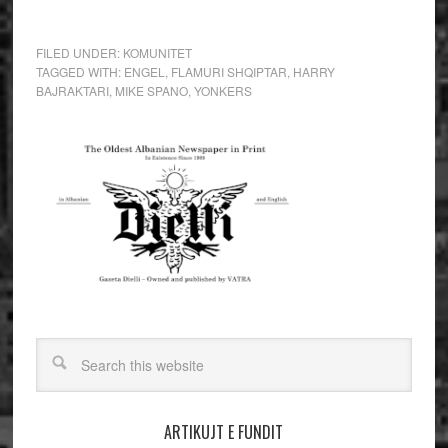
FILED UNDER:
KOMUNITET
TAGGED WITH:
ENGEL
,
FLAMURI SHQIPTAR
,
HARRY
BAJRAKTARI
,
MIKE SPANO
,
YONKERS
ARTIKUJT E FUNDIT