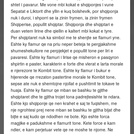
shtet i pavarur. Me vone mbi kokat e shqiponjes i vune
Sepatat e Liktorit dhe yllin e kuq bolshevik, por shqiponja
nuk i duroi, i shporri se ia zinin frymen, ia zinin frymen
Shqiperise, popullit shqiptar. Shqiponja dhe shqiptari e
duan vetem lirine dhe qiellin e kaltert mbi kokat e tyre.
Per shqiptaret nuk ka simbol me te shenjte se flamuri yne.
Eshte ky flamur qe na priu neper beteja te pergjakshme
shumeshekullore ne perpjekjet e popullit tone per liri e
pavaresi. Eshte ky flamuri i lirise qe misheron e pasqyron
shpirtin e paster, karakterin e forte dhe vlerat e larta morale
e njerezore te Kombit tone. Eshte ky flamur i bukur e
hijerende qe rrezaton pastertine morale te Kombit tone,
sepse ate nuk e shemtojne njollat e pushtimit te tokave te
huaja. Eshte ky flamur qe mban se bashku te gjithe
shqiptaret dhe te gjitha trojet tona padrejtesishte te ndara.
Eshte kjo shqiponje qe nen krahet e saj te fuqishem, me
nje ngrohtesi prej nene mban se bashku te gjitha bijat dhe
bijte e saj kudo qe ndodhen ne bote. Kjo eshte forca
magjike e padukshme e flamurit tone. Kete force e kam
ndier, e kam perjetuar vete qe ne moshe te njome. Ne