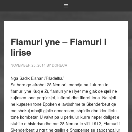
Flamuri yne – Flamuri i
lirise
NOVEMBER 25, 2014
BY
DGRECA
Nga Sadik Elshani/Filadelfia/
Sa here qe afrohet 28 Nentori, mendja na fluturon te
flamuri yne Kuq e Zi, flamuri yne i lyer me gjak qe sjell ne
kujtesen tone perpjekjet, lufterat dhe fitoret tona. Na sjell
ne kujtesen tone Epoken e lavdishme te Skenderbeut qe
me shekuj mbajti gjalle qendresen, shpirtin dhe identitetn
tone kombetar. U valvit pa u perkulur kurre neper dallget e
stuhite e historise dhe me 28 Nentor te vitit 1912, Flamuri i
Skenderbeut u ngrit ne qiellin e Shqiperise se saposhpallur