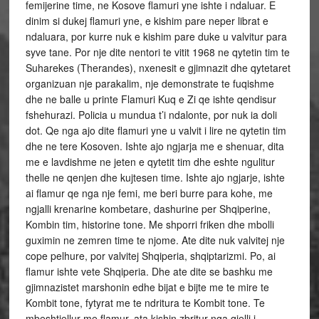
femijerine time, ne Kosove flamuri yne ishte i ndaluar. E
dinim si dukej flamuri yne, e kishim pare neper librat e
ndaluara, por kurre nuk e kishim pare duke u valvitur para
syve tane. Por nje dite nentori te vitit 1968 ne qytetin tim te
Suharekes (Therandes), nxenesit e gjimnazit dhe qytetaret
organizuan nje parakalim, nje demonstrate te fuqishme
dhe ne balle u printe Flamuri Kuq e Zi qe ishte qendisur
fshehurazi. Policia u mundua t’i ndalonte, por nuk ia doli
dot. Qe nga ajo dite flamuri yne u valvit i lire ne qytetin tim
dhe ne tere Kosoven. Ishte ajo ngjarja me e shenuar, dita
me e lavdishme ne jeten e qytetit tim dhe eshte ngulitur
thelle ne qenjen dhe kujtesen time. Ishte ajo ngjarje, ishte
ai flamur qe nga nje femi, me beri burre para kohe, me
ngjalli krenarine kombetare, dashurine per Shqiperine,
Kombin tim, historine tone. Me shporri friken dhe mbolli
guximin ne zemren time te njome. Ate dite nuk valvitej nje
cope pelhure, por valvitej Shqiperia, shqiptarizmi. Po, ai
flamur ishte vete Shqiperia. Dhe ate dite se bashku me
gjimnazistet marshonin edhe bijat e bijte me te mire te
Kombit tone, fytyrat me te ndritura te Kombit tone. Te
mbeshtjellur me flamur, ata kishin zbritur nga qielli i