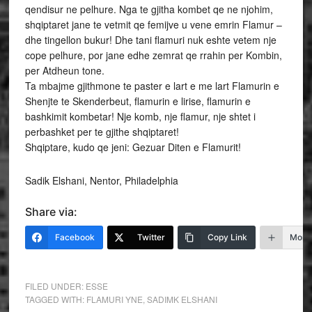
qendisur ne pelhure. Nga te gjitha kombet qe ne njohim,
shqiptaret jane te vetmit qe femijve u vene emrin Flamur –
dhe tingellon bukur! Dhe tani flamuri nuk eshte vetem nje
cope pelhure, por jane edhe zemrat qe rrahin per Kombin,
per Atdheun tone.
Ta mbajme gjithmone te paster e lart e me lart Flamurin e
Shenjte te Skenderbeut, flamurin e lirise, flamurin e
bashkimit kombetar! Nje komb, nje flamur, nje shtet i
perbashket per te gjithe shqiptaret!
Shqiptare, kudo qe jeni: Gezuar Diten e Flamurit!
Sadik Elshani, Nentor, Philadelphia
Share via:
Facebook
Twitter
Copy Link
More
FILED UNDER:
ESSE
TAGGED WITH:
FLAMURI YNE
,
SADIMK ELSHANI