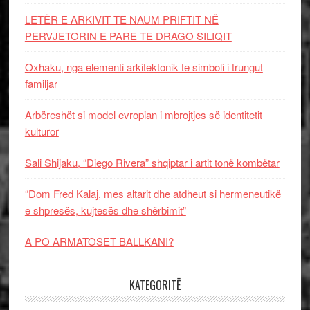
LETËR E ARKIVIT TE NAUM PRIFTIT NË
PERVJETORIN E PARE TE DRAGO SILIQIT
Oxhaku, nga elementi arkitektonik te simboli i trungut
familjar
Arbëreshët si model evropian i mbrojtjes së identitetit
kulturor
Sali Shijaku, “Diego Rivera” shqiptar i artit tonë kombëtar
“Dom Fred Kalaj, mes altarit dhe atdheut si hermeneutikë
e shpresës, kujtesës dhe shërbimit”
A PO ARMATOSET BALLKANI?
KATEGORITË