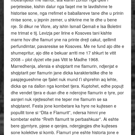
perjetesise, kishin dalur nga faqet me te lavdishme te
historise sone, nga rrefimet e baballareve tane dhe u prinin
rinise sone, u jepnin zemer, u shkrine me te dhe u bene
nje. Si dikur ne Vlore, aty ishin Ismail Qemali e Isa Boletini
me trimat e tij. Levizja per lirine e Kosoves tani kishte
marre hov dhe flamuri yne na printe drejt cakut, qellimit
perfundimtar, pavaresise se Kosoves. Me ne fund ajo dite e
shumepritur, ajo dite e bekuar arriti me 17 shkurt te vitit
2008 – plot dyzet vite pas Vitit te Madhe 1968.
Marredhenja, afersia e shqiptarit me flamurin, ndjenjat e
shqiptarit per flamurin jane dicka karakteristike dhe te
paspjegueshme qe fjalet nuk mund t’i shprehin aq lehte,
dicka qe na dallon nga kombet tjera. Kuptohet, edhe popujt
dhe vendet tjera e duan dhe e nderojne flamurin e tyre, por
asnjeri nuk njejtesohet me teper me flamurin se sa
shqiptaret. Festa jone kombetare ka hyre ne kujtesen e
popullit tone si “Dita e Flamurit”, ndersa himni yne
kombetar eshte “Rreth flamurit te perbashkuar”. Ai eshte
bere gjymtyre, pjese e qenjes, ndergjegjes dhe kujteses
sone kolektive si komb. Flamuri yne eshte historia jone e