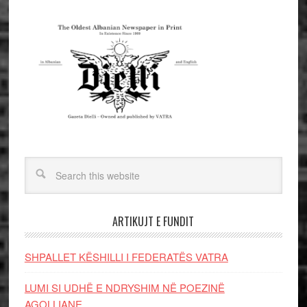
ARTIKUJT E FUNDIT
SHPALLET KËSHILLI I FEDERATËS VATRA
LUMI SI UDHË E NDRYSHIM NË POEZINË
AGOLLIANE