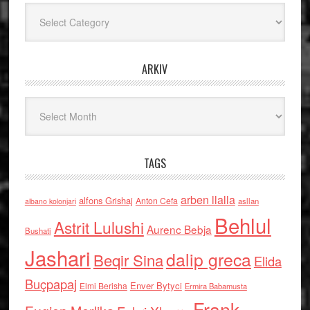
Kategoritë
ARKIV
Arkiv
TAGS
arben llalla
alfons Grishaj
Anton Cefa
asllan
albano kolonjari
Behlul
Astrit Lulushi
Aurenc Bebja
Bushati
Jashari
dalip greca
Beqir Sina
Elida
Buçpapaj
Enver Bytyci
Elmi Berisha
Ermira Babamusta
Frank