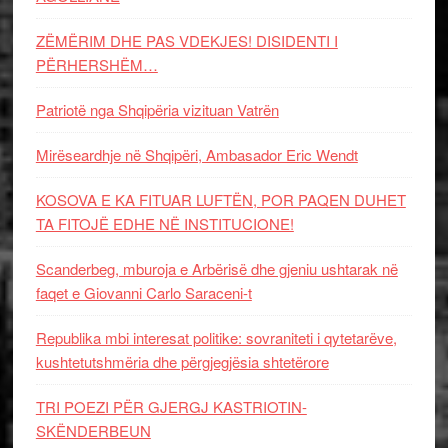
ZËMËRIM DHE PAS VDEKJES! DISIDENTI I
PËRHERSHËM…
Patriotë nga Shqipëria vizituan Vatrën
Mirëseardhje në Shqipëri, Ambasador Eric Wendt
KOSOVA E KA FITUAR LUFTËN, POR PAQEN DUHET
TA FITOJË EDHE NË INSTITUCIONE!
Scanderbeg, mburoja e Arbërisë dhe gjeniu ushtarak në
faqet e Giovanni Carlo Saraceni-t
Republika mbi interesat politike: sovraniteti i qytetarëve,
kushtetutshmëria dhe përgjegjësia shtetërore
TRI POEZI PËR GJERGJ KASTRIOTIN-
SKËNDERBEUN