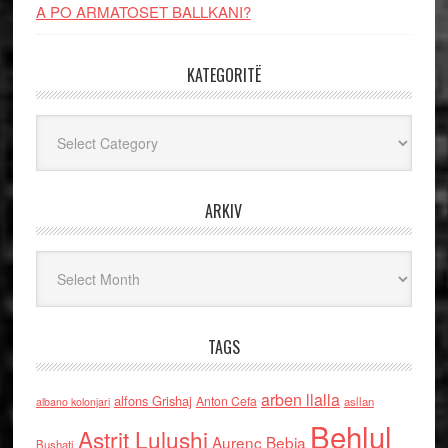
A PO ARMATOSET BALLKANI?
KATEGORITË
Kategoritë
ARKIV
Arkiv
TAGS
arben llalla
alfons Grishaj
Anton Cefa
asllan
albano kolonjari
Behlul
Astrit Lulushi
Aurenc Bebja
Bushati