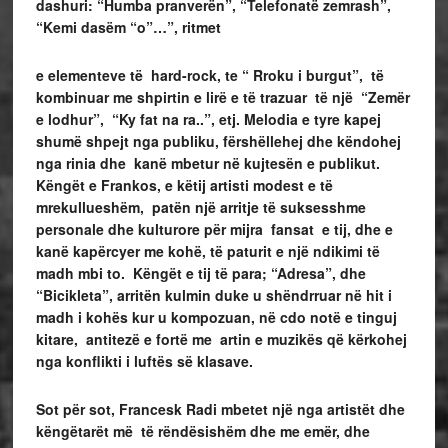
dashuri: “Humba pranverën”, “Telefonatë zemrash”,
“Kemi dasëm “o”…”, ritmet
e elementeve të hard-rock, te “ Rroku i burgut”, të
kombinuar me shpirtin e lirë e të trazuar të një “Zemër
e lodhur”, “Ky fat na ra..”, etj. Melodia e tyre kapej
shumë shpejt nga publiku, fërshëllehej dhe këndohej
nga rinia dhe kanë mbetur në kujtesën e publikut.
Këngët e Frankos, e këtij artisti modest e të
mrekullueshëm, patën një arritje të suksesshme
personale dhe kulturore për mijra fansat e tij, dhe e
kanë kapërcyer me kohë, të paturit e një ndikimi të
madh mbi to. Këngët e tij të para; “Adresa”, dhe
“Bicikleta”, arritën kulmin duke u shëndrruar në hit i
madh i kohës kur u kompozuan, në cdo notë e tinguj
kitare, antitezë e fortë me artin e muzikës që kërkohej
nga konflikti i luftës së klasave.
Sot për sot, Francesk Radi mbetet një nga artistët dhe
këngëtarët më të rëndësishëm dhe me emër, dhe