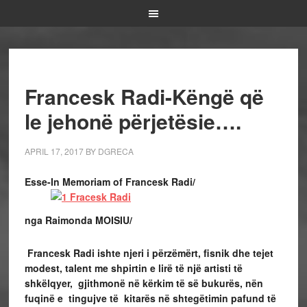
Francesk Radi-Këngë që
le jehonë përjetësie….
APRIL 17, 2017
BY
DGRECA
Esse-In Memoriam of Francesk Radi/
nga Raimonda MOISIU/
Francesk Radi ishte njeri i përzëmërt, fisnik dhe tejet
modest, talent me shpirtin e lirë të një artisti të
shkëlqyer, gjithmonë në kërkim të së bukurës, nën
fuqinë e tingujve të kitarës në shtegëtimin pafund të