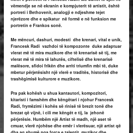
vëmendje se në ekranin e kompjuterit të artistit, është
portreti i Bethovenit, analogji e ndjeshme tejet
njerëzore dhe e spikatur në formë e në funksion me
portretin e Frankos sonë.
M
e mëncuri, dashuri, modesti dhe krenari, vital e unik,
Francesk Radi vazhdoi të kompozonte duke adaptuar
vlerat më të mira muzikore dhe të krenarisë së tij, me
vlerat më të mira të lahutës, ciftelisë dhe krenarisë
malësore, sfidoi frikën dhe arriti triumfin mbi të, duke
mbetur përjetësisht një vlerë e traditës, historisë dhe
trashëgimisë kulturore e muzikore.
Pra pak kohësh u shua kantautori, kompozitori,
kitaristi i famshëm dhe këngëtari i njohur Francesk
Radi, frymëzimi i kohës së rinisë të brezit tonë dhe
brezat që vijnë, i cili me këngët e tij, la jehonë
përjetësie. Humbëm një Artist të madh, një aset të
cmuar, vlerë njohëse dhe emër i vlerësuar, një artist që
dha aq shumë nga forca e talentit muzikor dhe