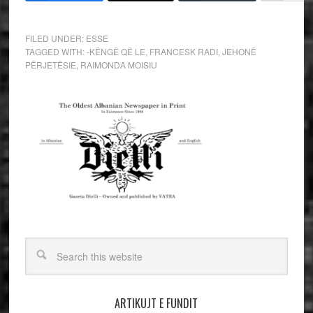
FILED UNDER:
ESSE
TAGGED WITH:
-KËNGË QË LE
,
FRANCESK RADI
,
JEHONË
PËRJETËSIE
,
RAIMONDA MOISIU
ARTIKUJT E FUNDIT