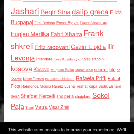
Jashari
dalip greca
Beqir Sina
Elida
Buçpapaj
Enver Bytyci
Elmi Berisha
Ermira Babamusta
Frank
Eugjen Merlika
Fahri Xharra
shkreli
Ilir
Gezim Llojdia
Fritz radovani
Levonja
Interviste
Kolec Traboini
Keze Kozeta Zylo
kosova
Kosove
nderroi jete
Marjana Bulku
ne
Murat Gecaj
Rafaela Prifti
Rafael
Nene Tereza
Kosove
presidenti Nishani
Floqi
Raimonda Moisiu
Ramiz Lushaj
reshat kripa
Sadik Elshani
Sokol
Shefqet Kercelli
shqiperia
shqiptaret
SHBA
Paja
Vatra
Visar Zhiti
Thaci
This website uses cookies to improve your experience. We'll