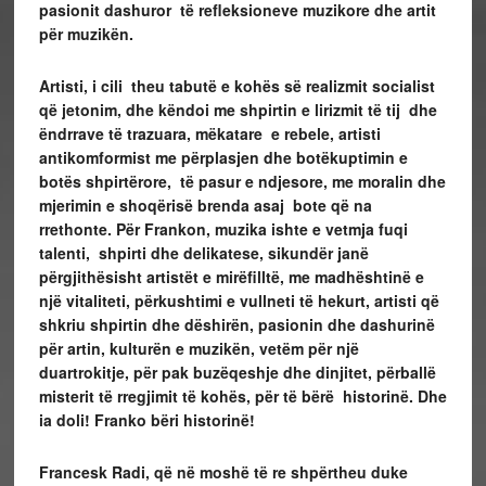
pasionit dashuror të refleksioneve muzikore dhe artit
për muzikën.
Artisti, i cili theu tabutë e kohës së realizmit socialist
që jetonim, dhe këndoi me shpirtin e lirizmit të tij dhe
ëndrrave të trazuara, mëkatare e rebele, artisti
antikomformist me përplasjen dhe botëkuptimin e
botës shpirtërore, të pasur e ndjesore, me moralin dhe
mjerimin e shoqërisë brenda asaj bote që na
rrethonte. Për Frankon, muzika ishte e vetmja fuqi
talenti, shpirti dhe delikatese, sikundër janë
përgjithësisht artistët e mirëfilltë, me madhështinë e
një vitaliteti, përkushtimi e vullneti të hekurt, artisti që
shkriu shpirtin dhe dëshirën, pasionin dhe dashurinë
për artin, kulturën e muzikën, vetëm për një
duartrokitje, për pak buzëqeshje dhe dinjitet, përballë
misterit të rregjimit të kohës, për të bërë historinë. Dhe
ia doli! Franko bëri historinë!
Francesk Radi, që në moshë të re shpërtheu duke