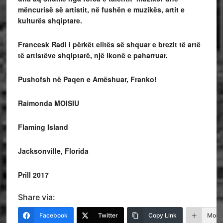
mëncurisë së artistit, në fushën e muzikës, artit e
kulturës shqiptare.
Francesk Radi i përkët elitës së shquar e brezit të artë
të artistëve shqiptarë, një ikonë e paharruar.
Pushofsh në Paqen e Amëshuar, Franko!
Raimonda MOISIU
Flaming Island
Jacksonville, Florida
Prill 2017
Share via:
Facebook
Twitter
Copy Link
More