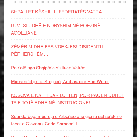
SHPALLET KËSHILLI I FEDERATËS VATRA
LUMI SI UDHË E NDRYSHIM NË POEZINË
AGOLLIANE
ZËMËRIM DHE PAS VDEKJES! DISIDENTI I
PËRHERSHËM…
Patriotë nga Shqipëria vizituan Vatrën
Mirëseardhje në Shqipëri, Ambasador Eric Wendt
KOSOVA E KA FITUAR LUFTËN, POR PAQEN DUHET
TA FITOJË EDHE NË INSTITUCIONE!
Scanderbeg, mburoja e Arbërisë dhe gjeniu ushtarak në
faqet e Giovanni Carlo Saraceni-t