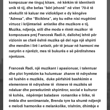
kompozuar me tinguj kitare, në kërkim të identitetit
unik të tij, dhe befas “bëri jehonë” në vitet ‘70-ë të
shekullit të kaluar me vidioklipet e dy këngëve
“Adresa”, dhe “Bicikleta”, aty ku edhe nisi rrugëtimi
virtuoz i krijimtarisë artistike dhe muzikore e tij.
Muzika, ndjenja, stili dhe moda e ritmit muzikor të
kompozuara prej Francesk Radi-it, dallohej lehtë për
vizionin se cfarë është muzika që del nga një shpirti
dhe mendim i lirë i artistit, për të jetuar në harmoni me
natyrën e njerëzit, mes të bukurës e së përditshmes
njerëzore.
Francesk Radi, një muzikant i apasionuar, i talentuar
dhe plot frymëzim ka hulumtuar zhanre të ndryshme
në fushën e muzikës, duke përfshirë bashkimin e
elementeve të ndryshme të ritmeve të muzikës së
ndaluar dhe persekutimit shpirtëror, social e kulturor
të kohës, nëpërmjet baladave romantike e lirike, të
ëmbla dhe sentimantale, Brenda tyre ka shumë ndjenjë
e melodi harmonike e melankolike, trishtim, dhimbje e