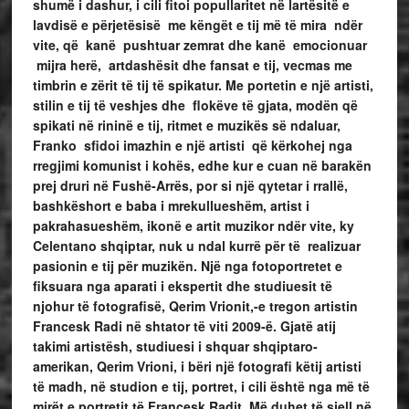
shumë i dashur, i cili fitoi popullaritet në lartësitë e
lavdisë e përjetësisë me këngët e tij më të mira ndër
vite, që
kanë pushtuar zemrat dhe kanë emocionuar
mijra herë, artdashësit dhe fansat e tij, vecmas me
timbrin e zërit të tij të spikatur. Me portetin e një artisti,
stilin e tij të veshjes dhe flokëve të gjata, modën që
spikati në rininë e tij, ritmet e muzikës së ndaluar,
Franko sfidoi imazhin e një artisti që kërkohej nga
rregjimi komunist i kohës, edhe kur e cuan në barakën
prej druri në Fushë-Arrës, por si një qytetar i rrallë,
bashkëshort e baba i mrekullueshëm, artist i
pakrahasueshëm, ikonë e artit muzikor ndër vite, ky
Celentano shqiptar,
nuk u ndal kurrë për të realizuar
pasionin e tij për muzikën. Një nga fotoportretet e
fiksuara nga aparati i ekspertit dhe studiuesit të
njohur të fotografisë, Qerim Vrionit,-e tregon artistin
Francesk Radi në shtator të viti 2009-ë. Gjatë atij
takimi artistësh, studiuesi i shquar shqiptaro-
amerikan, Qerim Vrioni, i bëri një fotografi këtij artisti
të madh, në studion e tij, portret, i cili është nga më të
mirët e portretit të Francesk Radit. Më duhet të sjell në