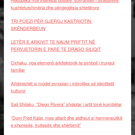
Republika mbi interesat politike: sovraniteti i qytetarëve,
kushtetutshmëria dhe përgjegjësia shtetërore
TRI POEZI PËR GJERGJ KASTRIOTIN-
SKËNDERBEUN
LETËR E ARKIVIT TE NAUM PRIFTIT NË
PERVJETORIN E PARE TE DRAGO SILIQIT
Oxhaku, nga elementi arkitektonik te simboli i trungut
familjar
Arbëreshët si model evropian i mbrojtjes së identitetit
kulturor
Sali Shijaku, “Diego Rivera” shqiptar i artit tonë kombëtar
“Dom Fred Kalaj, mes altarit dhe atdheut si hermeneutikë
e shpresës, kujtesës dhe shërbimit”