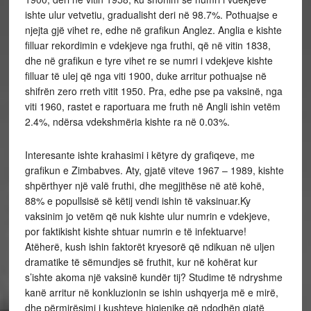
ishte ulur vetvetiu, gradualisht deri në 98.7%. Pothuajse e
njejta gjë vihet re, edhe në grafikun Anglez. Anglia e kishte
filluar rekordimin e vdekjeve nga fruthi, që në vitin 1838,
dhe në grafikun e tyre vihet re se numri i vdekjeve kishte
filluar të ulej që nga viti 1900, duke arritur pothuajse në
shifrën zero rreth vitit 1950. Pra, edhe pse pa vaksinë, nga
viti 1960, rastet e raportuara me fruth në Angli ishin vetëm
2.4%, ndërsa vdekshmëria kishte ra në 0.03%.
Interesante ishte krahasimi i këtyre dy grafiqeve, me
grafikun e Zimbabves. Aty, gjatë viteve 1967 – 1989, kishte
shpërthyer një valë fruthi, dhe megjithëse në atë kohë,
88% e popullsisë së këtij vendi ishin të vaksinuar.Ky
vaksinim jo vetëm që nuk kishte ulur numrin e vdekjeve,
por faktikisht kishte shtuar numrin e të infektuarve!
Atëherë, kush ishin faktorët kryesorë që ndikuan në uljen
dramatike të sëmundjes së fruthit, kur në kohërat kur
s’ishte akoma një vaksinë kundër tij? Studime të ndryshme
kanë arritur në konkluzionin se ishin ushqyerja më e mirë,
dhe përmirësimi i kushteve higjenike që ndodhën gjatë