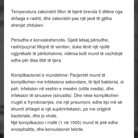
Temperatura zakonisht fillon të bjerë brenda 5 ditëve nga
shfaqja e rashit, dhe zakonisht pas një javë të gjitha
shenjat zhduken.
Periudha e konvaleshencës. Gjatë kësaj përiudhe,
rashi/puçrrat fillojnë të veniten, duke lënë një njollë
ngjyrëkafe të përkohshme, ndërsa kolli mund të vazhdojë
edhe për disa ditë të tjera.
Komplikacionet e mundshme: Pacjentët mund të
komplikohen me infeksione sekondare, të tipit bakterial, si
psh. infeksion në veshin e mesëm (otitis media), dhe
infeksion të sinuseve (sinusitis). Dhe nëse komplikohen
rrugët e frymëmarrjes, me një pneumoni, edhe kjo më së
shumti shfaqet si një supërinfeksion, po me origjinë
bacteriale, dhe jo virale.
Një komplikacion i rrallë (1 në 1500) mund të jetë edhe
encephalitis, dhe konvulsionet febrile.