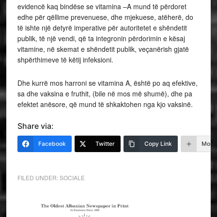
evidencë kaq bindëse se vitamina –A mund të përdoret
edhe për qëllime prevenuese, dhe mjekuese, atëherë, do
të ishte një detyrë imperative për autoritetet e shëndetit
publik, të një vendi, që ta integronin përdorimin e kësaj
vitamine, në skemat e shëndetit publik, veçanërish gjatë
shpërthimeve të këtij infeksioni.
Dhe kurrë mos harroni se vitamina A, është po aq efektive,
sa dhe vaksina e fruthit, (bile në mos më shumë), dhe pa
efektet anësore, që mund të shkaktohen nga kjo vaksinë.
Share via:
Facebook
Twitter
Copy Link
More
FILED UNDER:
SOCIALE