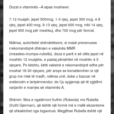
Dozat e vitaminës –A sipas moshave:
7-12 muajsh, jepet 500mcg, 1-3 vjeç, jepet 300 mcg, 4-8
vjeç, jepet 400 mcg, 9-13 vjeç, jepet 600 mcg, mbi 14 vjeç,
jepet 900 mcg për meshkuj, dhe 700 mcg për femrat.
Ndërsa, autoritetet shëndetësore, si masë prevenuese
rrekomandojnë dhënjen e vaksinës MMR
(measles+mumps+rubella), doza e parë e së cilës jepet në
moshën 12 muajshe, e pastaj përsëritet në moshën 4-5
vjeçare. Po kështu, këtë vaksinë e rekomandojnë edhe për
moshat 18-30 vjeçare, për arsye se konsiderohen si një
grup me rrisk të madh, ndërsa unë, duke u bazuar në
evidencën e lartpërmendur, do t’ju sygjeroja që të zgjidhni
varjantin e marrjes së vitaminës A.
Shënim: Mos e ngatërroni fruthin (Rubeola) me Rubella
(fruthi Gjerman), që është një formë më e rrallë ekzanteme
që shkaktohet nga togavirusi. Megjithse Rubella është një