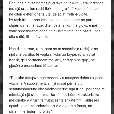
Periudha e ekzantemes/puçrrave në lëkurë, karakterzohet
me një erupsion rashi tipik, me ngjyrë të kuqe, që shfaqet
në ditën e 4tër, dhe të 5të, që zgjat rreth 4-5 ditë.
Ky rash fillon prapa veshëve, dhe gjatë ditës së parë
shpërndahet në faqe, ditën tjetër shkon në gjoks, e më
vonë shpërndahet edhe në ekstremitete, dhe pastaj, nga
dita e 6të, fillon të venitet.
Nga dita e tretë, (pra, para se të shpërthejë rashi), disa
njolla të bardha, të vogla si kokrriza krype, (pra njollat
Koplik, që i përmendëm më lart), shfaqen në gojë, në
pjesën e brendshme të faqeve.
“Të gjithë fëmijëve nga mosha 6-9 muajshe duhet t‘u jepet
vitaminë A supplement, si një masë për të ulur
sëmundshmërinë dhe vdekshmërinë nga fruthi, por edhe të
mirmbajë një sistem imunitar të fuqishëm. Karakteristika
më dinake e virusit të fruthit është shkatërrimi i shtresës
epiteliale, që konsiderohet si vija e parë e frontit, në
sistemin e lindur mbrojtës.”