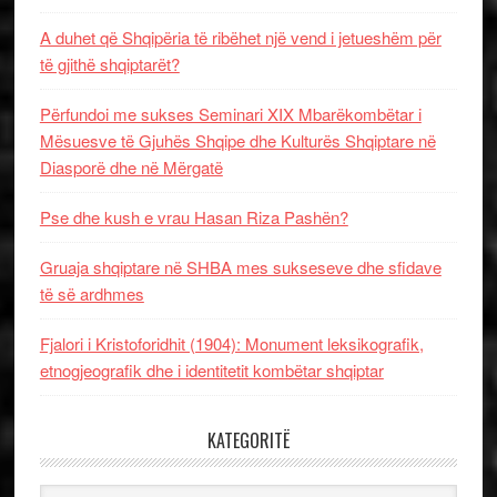
A duhet që Shqipëria të ribëhet një vend i jetueshëm për
të gjithë shqiptarët?
Përfundoi me sukses Seminari XIX Mbarëkombëtar i
Mësuesve të Gjuhës Shqipe dhe Kulturës Shqiptare në
Diasporë dhe në Mërgatë
Pse dhe kush e vrau Hasan Riza Pashën?
Gruaja shqiptare në SHBA mes sukseseve dhe sfidave
të së ardhmes
Fjalori i Kristoforidhit (1904): Monument leksikografik,
etnogjeografik dhe i identitetit kombëtar shqiptar
KATEGORITË
Kategoritë