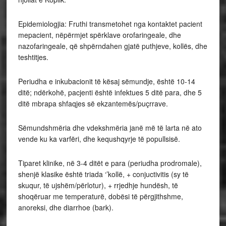
Epidemiologjia: Fruthi transmetohet nga kontaktet pacient
mepacient, nëpërmjet spërklave orofaringeale, dhe
nazofaringeale, që shpërndahen gjatë puthjeve, kollës, dhe
teshtitjes.
Periudha e inkubacionit të kësaj sëmundje, është 10-14
ditë; ndërkohë, pacjenti është infektues 5 ditë para, dhe 5
ditë mbrapa shfaqjes së ekzantemës/puçrrave.
Sëmundshmëria dhe vdekshmëria janë më të larta në ato
vende ku ka varfëri, dhe kequshqyrje të popullsisë.
Tiparet klinike, në 3-4 ditët e para (periudha prodromale),
shenjë klasike është triada ‘’kollë, + conjuctivitis (sy të
skuqur, të ujshëm/përlotur), + rrjedhje hundësh, të
shoqëruar me temperaturë, dobësi të përgjithshme,
anoreksi, dhe diarrhoe (bark).