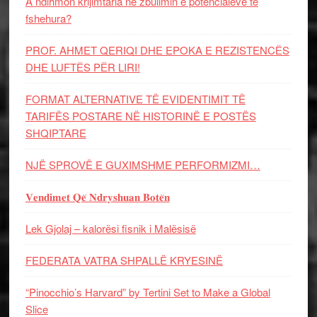
A ndihmon krijimtaria në zbulimin e potencialeve të
fshehura?
PROF. AHMET QERIQI DHE EPOKA E REZISTENCЁS
DHE LUFTЁS PЁR LIRI!
FORMAT ALTERNATIVE TË EVIDENTIMIT TË
TARIFËS POSTARE NË HISTORINË E POSTËS
SHQIPTARE
NJË SPROVË E GUXIMSHME PERFORMIZMI…
𝐕𝐞𝐧𝐝𝐢𝐦𝐞𝐭 𝐐𝐞̈ 𝐍𝐝𝐫𝐲𝐬𝐡𝐮𝐚𝐧 𝐁𝐨𝐭𝐞̈𝐧
Lek Gjolaj – kalorësi fisnik i Malësisë
FEDERATA VATRA SHPALLË KRYESINË
“Pinocchio’s Harvard” by Tertini Set to Make a Global
Slice