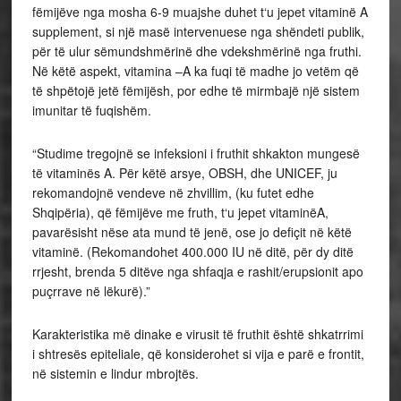
fëmijëve nga mosha 6-9 muajshe duhet t‘u jepet vitaminë A
supplement, si një masë intervenuese nga shëndeti publik,
për të ulur sëmundshmërinë dhe vdekshmërinë nga fruthi.
Në këtë aspekt, vitamina –A ka fuqi të madhe jo vetëm që
të shpëtojë jetë fëmijësh, por edhe të mirmbajë një sistem
imunitar të fuqishëm.
“Studime tregojnë se infeksioni i fruthit shkakton mungesë
të vitaminës A. Për këtë arsye, OBSH, dhe UNICEF, ju
rekomandojnë vendeve në zhvillim, (ku futet edhe
Shqipëria), që fëmijëve me fruth, t‘u jepet vitaminëA,
pavarësisht nëse ata mund të jenë, ose jo defiçit në këtë
vitaminë. (Rekomandohet 400.000 IU në ditë, për dy ditë
rrjesht, brenda 5 ditëve nga shfaqja e rashit/erupsionit apo
puçrrave në lëkurë).”
Karakteristika më dinake e virusit të fruthit është shkatrrimi
i shtresës epiteliale, që konsiderohet si vija e parë e frontit,
në sistemin e lindur mbrojtës.