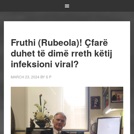
Fruthi (Rubeola)! Çfarë
duhet të dimë rreth këtij
infeksioni viral?
MARCH 23, 2024
BY
S P