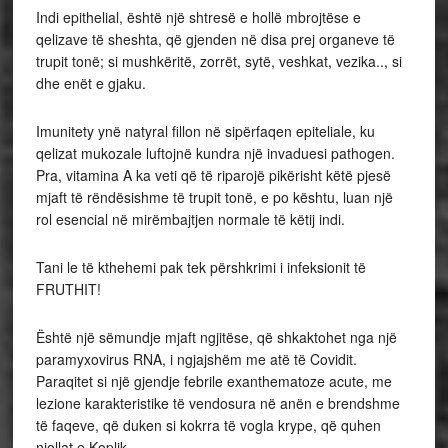
Indi epithelial, është një shtresë e hollë mbrojtëse e
qelizave të sheshta, që gjenden në disa prej organeve të
trupit tonë; si mushkëritë, zorrët, sytë, veshkat, vezika.., si
dhe enët e gjaku.
Imunitety ynë natyral fillon në sipërfaqen epiteliale, ku
qelizat mukozale luftojnë kundra një invaduesi pathogen.
Pra, vitamina A ka veti që të riparojë pikërisht këtë pjesë
mjaft të rëndësishme të trupit tonë, e po kështu, luan një
rol esencial në mirëmbajtjen normale të këtij indi.
Tani le të kthehemi pak tek përshkrimi i infeksionit të
FRUTHIT!
Është një sëmundje mjaft ngjitëse, që shkaktohet nga një
paramyxovirus RNA, i ngjajshëm me atë të Covidit.
Paraqitet si një gjendje febrile exanthematoze acute, me
lezione karakteristike të vendosura në anën e brendshme
të faqeve, që duken si kokrra të vogla krype, që quhen
njollat e Koplik.