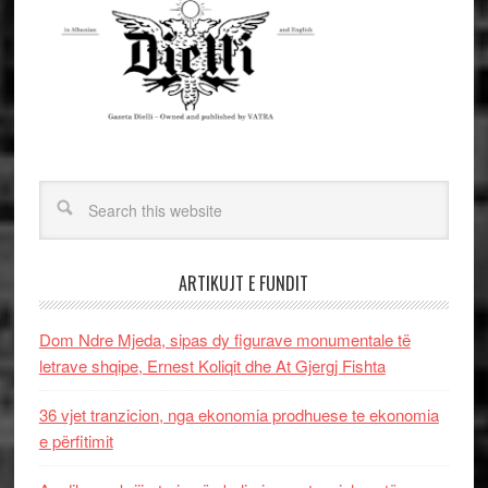
ARTIKUJT E FUNDIT
Dom Ndre Mjeda, sipas dy figurave monumentale të
letrave shqipe, Ernest Koliqit dhe At Gjergj Fishta
36 vjet tranzicion, nga ekonomia prodhuese te ekonomia
e përfitimit