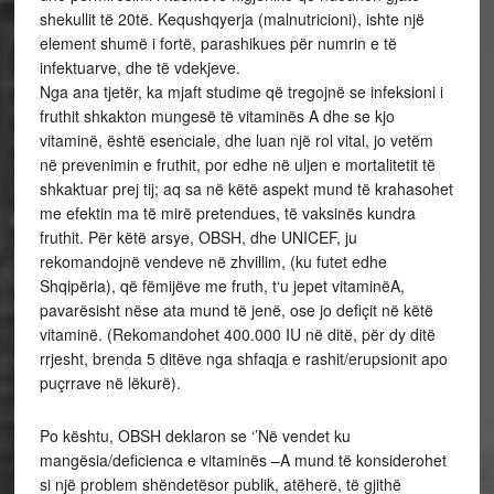
shekullit të 20të. Kequshqyerja (malnutricioni), ishte një
element shumë i fortë, parashikues për numrin e të
infektuarve, dhe të vdekjeve.
Nga ana tjetër, ka mjaft studime që tregojnë se infeksioni i
fruthit shkakton mungesë të vitaminës A dhe se kjo
vitaminë, është esenciale, dhe luan një rol vital, jo vetëm
në prevenimin e fruthit, por edhe në uljen e mortalitetit të
shkaktuar prej tij; aq sa në këtë aspekt mund të krahasohet
me efektin ma të mirë pretendues, të vaksinës kundra
fruthit. Për këtë arsye, OBSH, dhe UNICEF, ju
rekomandojnë vendeve në zhvillim, (ku futet edhe
Shqipëria), që fëmijëve me fruth, t‘u jepet vitaminëA,
pavarësisht nëse ata mund të jenë, ose jo defiçit në këtë
vitaminë. (Rekomandohet 400.000 IU në ditë, për dy ditë
rrjesht, brenda 5 ditëve nga shfaqja e rashit/erupsionit apo
puçrrave në lëkurë).
Po kështu, OBSH deklaron se ‘’Në vendet ku
mangësia/deficienca e vitaminës –A mund të konsiderohet
si një problem shëndetësor publik, atëherë, të gjithë