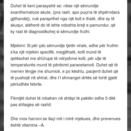
Duhet të keni parasyshë se: nëse një sëmundje
exanthematoze akute, (pra rash, apo puçrra të shpërndara
gjithandej), nuk paraprihet nga një koll e thatë, dhe sy të
skuqur, atëherë do të ishte ndoshta krejt e pamundur, që
ky rast të diagnostikohej si sëmundje fruthi.
Mjekimi: Si për çdo sëmundje tjetër virale, edhe për fruthin
s’ka një mjekim specifik, megjithatë, kolli mund të
qetësohet me shUrupe të ndryshme kolli, për ulje të
temperaturës mund të përdoret paracetamoli. Duhet që të
merren lëngje me shumicë, e po kështu, pacjenti duhet që
të pushojë në shtrat, dhe t’i shmanget dritës së fortë gjatë
përiudhës febrile.
Fëmijët duhet të mbahen në shtëpi të paktën edhe 5 ditë
pas shfaqjes së rashit.
Dhe mos harroni se ilaçi më i mirë mjekues, dhe prevenues
është vitamina –A.