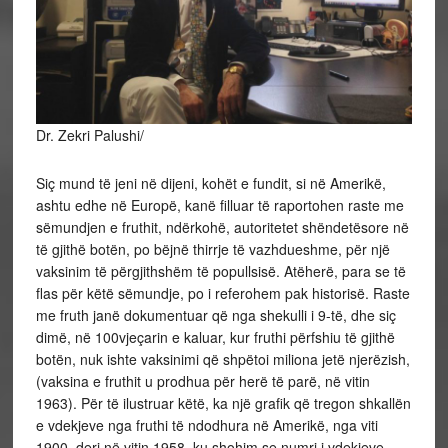
Dr. Zekri Palushi/
Siç mund të jeni në dijeni, kohët e fundit, si në Amerikë,
ashtu edhe në Europë, kanë filluar të raportohen raste me
sëmundjen e fruthit, ndërkohë, autoritetet shëndetësore në
të gjithë botën, po bëjnë thirrje të vazhdueshme, për një
vaksinim të përgjithshëm të popullsisë. Atëherë, para se të
flas për këtë sëmundje, po i referohem pak historisë. Raste
me fruth janë dokumentuar që nga shekulli i 9-të, dhe siç
dimë, në 100vjeçarin e kaluar, kur fruthi përfshiu të gjithë
botën, nuk ishte vaksinimi që shpëtoi miliona jetë njerëzish,
(vaksina e fruthit u prodhua për herë të parë, në vitin
1963). Për të ilustruar këtë, ka një grafik që tregon shkallën
e vdekjeve nga fruthi të ndodhura në Amerikë, nga viti
1900, deri në vitin 1958, ku shohim se numri i vdekjeve