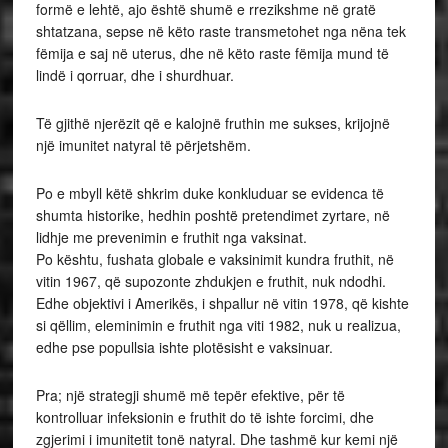
formë e lehtë, ajo është shumë e rrezikshme në gratë
shtatzana, sepse në këto raste transmetohet nga nëna tek
fëmija e saj në uterus, dhe në këto raste fëmija mund të
lindë i qorruar, dhe i shurdhuar.
Të gjithë njerëzit që e kalojnë fruthin me sukses, krijojnë
një imunitet natyral të përjetshëm.
Po e mbyll këtë shkrim duke konkluduar se evidenca të
shumta historike, hedhin poshtë pretendimet zyrtare, në
lidhje me prevenimin e fruthit nga vaksinat.
Po kështu, fushata globale e vaksinimit kundra fruthit, në
vitin 1967, që supozonte zhdukjen e fruthit, nuk ndodhi.
Edhe objektivi i Amerikës, i shpallur në vitin 1978, që kishte
si qëllim, eleminimin e fruthit nga viti 1982, nuk u realizua,
edhe pse popullsia ishte plotësisht e vaksinuar.
Pra; një strategji shumë më tepër efektive, për të
kontrolluar infeksionin e fruthit do të ishte forcimi, dhe
zgjerimi i imunitetit tonë natyral. Dhe tashmë kur kemi një