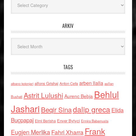
ARKIV
Arkiv
TAGS
arben llalla
alfons Grishaj
Anton Cefa
asllan
albano kolonjari
Behlul
Astrit Lulushi
Aurenc Bebja
Bushati
Jashari
dalip greca
Beqir Sina
Elida
Buçpapaj
Enver Bytyci
Elmi Berisha
Ermira Babamusta
Frank
Eugjen Merlika
Fahri Xharra