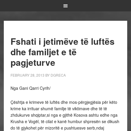
Fshati i jetimëve të luftës
dhe familjet e të
pagjeturve
FEBRUARY 28, 2013
BY
DGRECA
Nga Gani Qarri Cyrih/
Çështja e krimeve të luftës dhe mos-përgjegjësia për këto
krime ka irrituar shumë familje të viktimave dhe të të
zhdukurve shqiptar,si nga e gjithë Kosova ashtu edhe nga
Krusha e Vogël, të cilat e kanë humbur shpresën se dikush
do të gjykohet për mizoritë e pushtuesve serb,ndaj