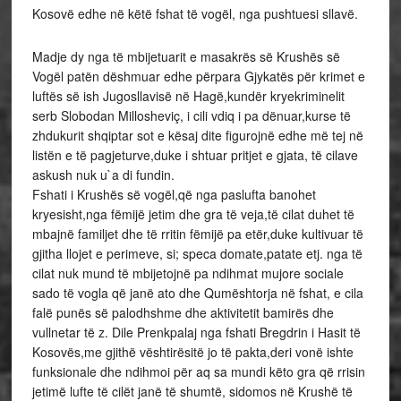
Kosovë edhe në këtë fshat të vogël, nga pushtuesi sllavë.
Madje dy nga të mbijetuarit e masakrës së Krushës së
Vogël patën dëshmuar edhe përpara Gjykatës për krimet e
luftës së ish Jugosllavisë në Hagë,kundër kryekriminelit
serb Slobodan Millosheviç, i cili vdiq i pa dënuar,kurse të
zhdukurit shqiptar sot e kësaj dite figurojnë edhe më tej në
listën e të pagjeturve,duke i shtuar pritjet e gjata, të cilave
askush nuk u`a di fundin.
Fshati i Krushës së vogël,që nga paslufta banohet
kryesisht,nga fëmijë jetim dhe gra të veja,të cilat duhet të
mbajnë familjet dhe të rritin fëmijë pa etër,duke kultivuar të
gjitha llojet e perimeve, si; speca domate,patate etj. nga të
cilat nuk mund të mbijetojnë pa ndihmat mujore sociale
sado të vogla që janë ato dhe Qumështorja në fshat, e cila
falë punës së palodhshme dhe aktivitetit bamirës dhe
vullnetar të z. Dile Prenkpalaj nga fshati Bregdrin i Hasit të
Kosovës,me gjithë vështirësitë jo të pakta,deri vonë ishte
funksionale dhe ndihmoi për aq sa mundi këto gra që rrisin
jetimë lufte të cilët janë të shumtë, sidomos në Krushë të