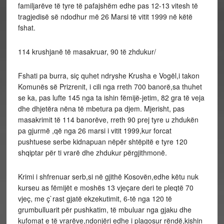
familjarëve të tyre të pafajshëm edhe pas 12-13 vitesh të
tragjedisë së ndodhur më 26 Marsi të vitit 1999 në këtë
fshat.
114 krushjanë të masakruar, 90 të zhdukur/
Fshati pa burra, siç quhet ndryshe Krusha e Vogël,i takon
Komunës së Prizrenit, i cili nga rreth 700 banorë,sa thuhet
se ka, pas lufte 145 nga ta ishin fëmijë-jetim, 82 gra të veja
dhe dhjetëra nëna të mbetura pa djem. Mjerisht, pas
masakrimit të 114 banorëve, rreth 90 prej tyre u zhdukën
pa gjurmë ,që nga 26 marsi i vitit 1999,kur forcat
pushtuese serbe kidnapuan nëpër shtëpitë e tyre 120
shqiptar për ti vrarë dhe zhdukur përgjithmonë.
Krimi i shfrenuar serb,si në gjithë Kosovën,edhe këtu nuk
kurseu as fëmijët e moshës 13 vjeçare deri te pleqtë 70
vjeç, me ç`rast gjatë ekzekutimit, 6-të nga 120 të
grumbulluarit për pushkatim, të mbuluar nga gjaku dhe
kufomat e të vrarëve,ndonjëri edhe i plagosur rëndë,kishin