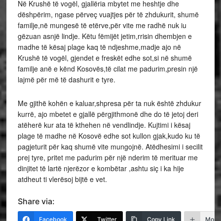
Në Krushë të vogël, gjallëria mbytet me heshtje dhe
dëshpërim, ngase përveç vuajtjes për të zhdukurit, shumë
familje,në mungesë të etërve,për vite me radhë nuk iu
gëzuan asnjë lindje. Këtu fëmijët jetim,rrisin dhembjen e
madhe të kësaj plage kaq të ndjeshme,madje ajo në
Krushë të vogël, gjendet e freskët edhe sot,si në shumë
familje anë e kënd Kosovës,të cilat me padurim,presin një
lajmë për më të dashurit e tyre.
Me gjithë kohën e kaluar,shpresa për ta nuk është zhdukur
kurrë, ajo mbetet e gjallë përgjithmonë dhe do të jetoj deri
atëherë kur ata të kthehen në vendlindje. Kujtimi i kësaj
plage të madhe në Kosovë edhe sot kullon gjak,kudo ku të
pagjeturit për kaq shumë vite mungojnë. Atëdhesimi i secilit
prej tyre, pritet me padurim për një nderim të merituar me
dinjitet të lartë njerëzor e kombëtar ,ashtu siç i ka hije
atdheut ti vlerësoj bijtë e vet.
Share via:
Facebook
Twitter
Copy Link
More