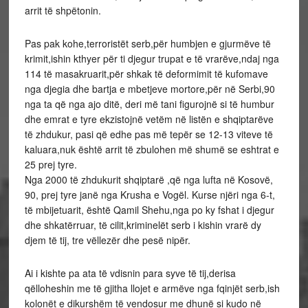
arrit të shpëtonin.
Pas pak kohe,terroristët serb,për humbjen e gjurmëve të
krimit,ishin kthyer për ti djegur trupat e të vrarëve,ndaj nga
114 të masakruarit,për shkak të deformimit të kufomave
nga djegia dhe bartja e mbetjeve mortore,për në Serbi,90
nga ta që nga ajo ditë, deri më tani figurojnë si të humbur
dhe emrat e tyre ekzistojnë vetëm në listën e shqiptarëve
të zhdukur, pasi që edhe pas më tepër se 12-13 viteve të
kaluara,nuk është arrit të zbulohen më shumë se eshtrat e
25 prej tyre.
Nga 2000 të zhdukurit shqiptarë ,që nga lufta në Kosovë,
90, prej tyre janë nga Krusha e Vogël. Kurse njëri nga 6-t,
të mbijetuarit, është Qamil Shehu,nga po ky fshat i djegur
dhe shkatërruar, të cilit,kriminelët serb i kishin vrarë dy
djem të tij, tre vëllezër dhe pesë nipër.
Ai i kishte pa ata të vdisnin para syve të tij,derisa
qëlloheshin me të gjitha llojet e armëve nga fqinjët serb,ish
kolonët e dikurshëm të vendosur me dhunë si kudo në