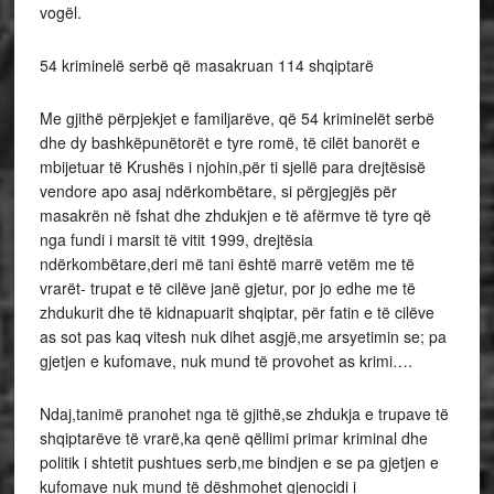
vogël.
54 kriminelë serbë që masakruan 114 shqiptarë
Me gjithë përpjekjet e familjarëve, që 54 kriminelët serbë
dhe dy bashkëpunëtorët e tyre romë, të cilët banorët e
mbijetuar të Krushës i njohin,për ti sjellë para drejtësisë
vendore apo asaj ndërkombëtare, si përgjegjës për
masakrën në fshat dhe zhdukjen e të afërmve të tyre që
nga fundi i marsit të vitit 1999, drejtësia
ndërkombëtare,deri më tani është marrë vetëm me të
vrarët- trupat e të cilëve janë gjetur, por jo edhe me të
zhdukurit dhe të kidnapuarit shqiptar, për fatin e të cilëve
as sot pas kaq vitesh nuk dihet asgjë,me arsyetimin se; pa
gjetjen e kufomave, nuk mund të provohet as krimi….
Ndaj,tanimë pranohet nga të gjithë,se zhdukja e trupave të
shqiptarëve të vrarë,ka qenë qëllimi primar kriminal dhe
politik i shtetit pushtues serb,me bindjen e se pa gjetjen e
kufomave nuk mund të dëshmohet gjenocidi i