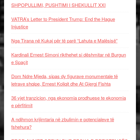
SHPOPULLIMI, PUSHTIMI I SHEKULLIT XXI
VATRA’s Letter to President Trump: End the Hague
Injustice
Nga Tirana në Kukaj për të parë “Lahuta e Malësisë”
Kardinali Ernest Simoni rikthehet si dëshmitar në Burgun
e Spaçit
Dom Ndre Mjeda, sipas dy figurave monumentale të
letrave shqipe, Ernest Koliqit dhe At Gjergj Fishta
36 vjet tranzicion, nga ekonomia prodhuese te ekonomia
e përfitimit
A ndihmon krijimtaria në zbulimin e potencialeve të
fshehura?