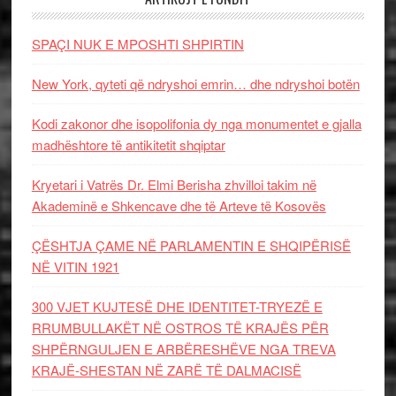
SPAÇI NUK E MPOSHTI SHPIRTIN
New York, qyteti që ndryshoi emrin… dhe ndryshoi botën
Kodi zakonor dhe isopolifonia dy nga monumentet e gjalla
madhështore të antikitetit shqiptar
Kryetari i Vatrës Dr. Elmi Berisha zhvilloi takim në
Akademinë e Shkencave dhe të Arteve të Kosovës
ÇËSHTJA ÇAME NË PARLAMENTIN E SHQIPËRISË
NË VITIN 1921
300 VJET KUJTESË DHE IDENTITET-TRYEZË E
RRUMBULLAKËT NË OSTROS TË KRAJËS PËR
SHPËRNGULJEN E ARBËRESHËVE NGA TREVA
KRAJË-SHESTAN NË ZARË TË DALMACISË