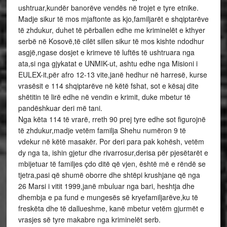
ushtruar,kundër banorëve vendës në trojet e tyre etnike.
Madje sikur të mos mjaftonte as kjo,familjarët e shqiptarëve
të zhdukur, duhet të përballen edhe me kriminelët e kthyer
serbë në Kosovë,të cilët sillen sikur të mos kishte ndodhur
asgjë,ngase dosjet e krimeve të luftës të ushtruara nga
ata,si nga gjykatat e UNMIK-ut, ashtu edhe nga Misioni i
EULEX-it,për afro 12-13 vite,janë hedhur në harresë, kurse
vrasësit e 114 shqiptarëve në këtë fshat, sot e kësaj dite
shëtitin të lirë edhe në vendin e krimit, duke mbetur të
pandëshkuar deri më tani.
Nga këta 114 të vrarë, rreth 90 prej tyre edhe sot figurojnë
të zhdukur,madje vetëm familja Shehu numëron 9 të
vdekur në këtë masakër. Por deri para pak kohësh, vetëm
dy nga ta, ishin gjetur dhe rivarrosur,derisa për pjesëtarët e
mbijetuar të familjes çdo ditë që vjen, është më e rëndë se
tjetra,pasi që shumë oborre dhe shtëpi krushjane që nga
26 Marsi i vitit 1999,janë mbuluar nga bari, heshtja dhe
dhembja e pa fund e mungesës së kryefamiljarëve,ku të
freskëta dhe të dallueshme, kanë mbetur vetëm gjurmët e
vrasjes së tyre makabre nga kriminelët serb.