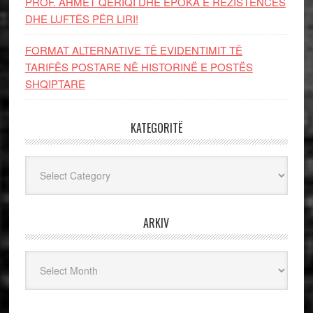
PROF. AHMET QERIQI DHE EPOKA E REZISTENCЁS
DHE LUFTЁS PЁR LIRI!
FORMAT ALTERNATIVE TË EVIDENTIMIT TË
TARIFËS POSTARE NË HISTORINË E POSTËS
SHQIPTARE
KATEGORITË
Kategoritë
ARKIV
Arkiv