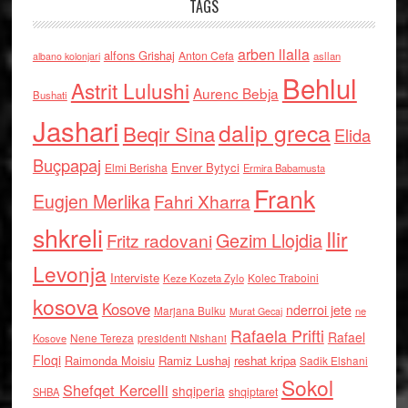
TAGS
arben llalla
alfons Grishaj
Anton Cefa
asllan
albano kolonjari
Behlul
Astrit Lulushi
Aurenc Bebja
Bushati
Jashari
dalip greca
Beqir Sina
Elida
Buçpapaj
Enver Bytyci
Elmi Berisha
Ermira Babamusta
Frank
Eugjen Merlika
Fahri Xharra
shkreli
Ilir
Gezim Llojdia
Fritz radovani
Levonja
Interviste
Kolec Traboini
Keze Kozeta Zylo
kosova
Kosove
nderroi jete
Marjana Bulku
ne
Murat Gecaj
Rafaela Prifti
Rafael
Nene Tereza
Kosove
presidenti Nishani
Floqi
Raimonda Moisiu
Ramiz Lushaj
reshat kripa
Sadik Elshani
Sokol
Shefqet Kercelli
shqiperia
shqiptaret
SHBA