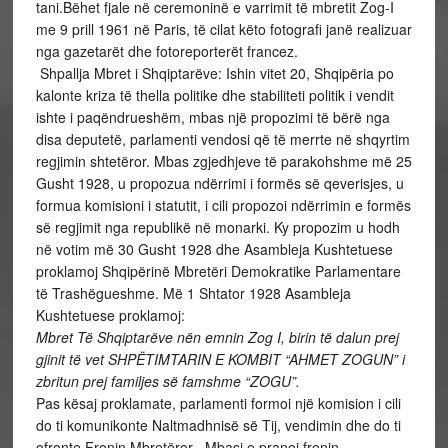
tani.Bëhet fjale në ceremoninë e varrimit të mbretit Zog-I
me 9 prill 1961 në Paris, të cilat këto fotografi janë realizuar
nga gazetarët dhe fotoreporterët francez.
Shpallja Mbret i Shqiptarëve: Ishin vitet 20, Shqipëria po
kalonte kriza të thella politike dhe stabiliteti politik i vendit
ishte i paqëndrueshëm, mbas një propozimi të bërë nga
disa deputetë, parlamenti vendosi që të merrte në shqyrtim
regjimin shtetëror. Mbas zgjedhjeve të parakohshme më 25
Gusht 1928, u propozua ndërrimi i formës së qeverisjes, u
formua komisioni i statutit, i cili propozoi ndërrimin e formës
së regjimit nga republikë në monarki. Ky propozim u hodh
në votim më 30 Gusht 1928 dhe Asambleja Kushtetuese
proklamoj Shqipërinë Mbretëri Demokratike Parlamentare
të Trashëgueshme. Më 1 Shtator 1928 Asambleja
Kushtetuese proklamoj:
Mbret Të Shqiptarëve nën emnin Zog I, birin të dalun prej
gjinit të vet SHPËTIMTARIN E KOMBIT “AHMET ZOGUN” i
zbritun prej familjes së famshme “ZOGU”.
Pas kësaj proklamate, parlamenti formoi një komision i cili
do ti komunikonte Naltmadhnisë së Tij, vendimin dhe do ti
ofronte Fronin Mbretëror . Mbasi e pranoi fronin,