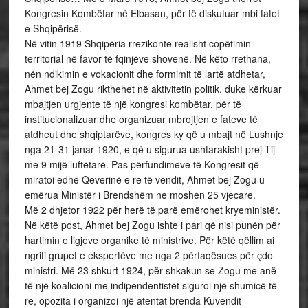
Kongresin Kombëtar në Elbasan, për të diskutuar mbi fatet
e Shqipërisë.
Në vitin 1919 Shqipëria rrezikonte realisht copëtimin
territorial në favor të fqinjëve shovenë. Në këto rrethana,
nën ndikimin e vokacionit dhe formimit të lartë atdhetar,
Ahmet bej Zogu rikthehet në aktivitetin politik, duke kërkuar
mbajtjen urgjente të një kongresi kombëtar, për të
institucionalizuar dhe organizuar mbrojtjen e fateve të
atdheut dhe shqiptarëve, kongres ky që u mbajt në Lushnje
nga 21-31 janar 1920, e që u sigurua ushtarakisht prej Tij
me 9 mijë luftëtarë. Pas përfundimeve të Kongresit që
miratoi edhe Qeverinë e re të vendit, Ahmet bej Zogu u
emërua Ministër i Brendshëm ne moshen 25 vjecare.
Më 2 dhjetor 1922 për herë të parë emërohet kryeministër.
Në këtë post, Ahmet bej Zogu ishte i pari që nisi punën për
hartimin e ligjeve organike të ministrive. Për këtë qëllim ai
ngriti grupet e ekspertëve me nga 2 përfaqësues për çdo
ministri. Më 23 shkurt 1924, për shkakun se Zogu me anë
të një koalicioni me indipendentistët siguroi një shumicë të
re, opozita i organizoi një atentat brenda Kuvendit