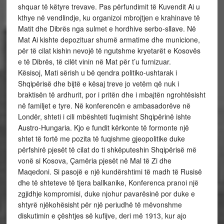
shquar të këtyre trevave. Pas përfundimit të Kuvendit Ai u
kthye në vendlindje, ku organizoi mbrojtjen e krahinave të
Matit dhe Dibrës nga sulmet e hordhive serbo-sllave. Në
Mat Ai kishte depozituar shumë armatime dhe municione,
për të cilat kishin nevojë të ngutshme kryetarët e Kosovës
e të Dibrës, të cilët vinin në Mat për t’u furnizuar.
Kësisoj, Mati sërish u bë qendra politiko-ushtarak i
Shqipërisë dhe bijtë e kësaj treve jo vetëm që nuk i
braktisën të ardhurit, por i pritën dhe i mbajtën ngrohtësisht
në familjet e tyre. Në konferencën e ambasadorëve në
Londër, shteti i cili mbështeti fuqimisht Shqipërinë ishte
Austro-Hungaria. Kjo e fundit kërkonte të formonte një
shtet të fortë me pozita të fuqishme gjeopolitike duke
përfshirë pjesët të cilat do ti shkëputeshin Shqipërisë më
vonë si Kosova, Çamëria pjesët në Mal të Zi dhe
Maqedoni. Si pasojë e një kundërshtimi të madh të Rusisë
dhe të shteteve të tjera ballkanike, Konferenca pranoi një
zgjidhje kompromisi, duke njohur pavarësinë por duke e
shtyrë njëkohësisht për një periudhë të mëvonshme
diskutimin e çështjes së kufijve, deri më 1913, kur ajo