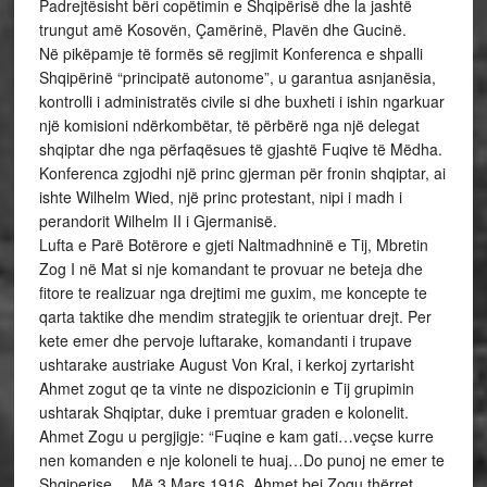
Padrejtësisht bëri copëtimin e Shqipërisë dhe la jashtë
trungut amë Kosovën, Çamërinë, Plavën dhe Gucinë.
Në pikëpamje të formës së regjimit Konferenca e shpalli
Shqipërinë “principatë autonome”, u garantua asnjanësia,
kontrolli i administratës civile si dhe buxheti i ishin ngarkuar
një komisioni ndërkombëtar, të përbërë nga një delegat
shqiptar dhe nga përfaqësues të gjashtë Fuqive të Mëdha.
Konferenca zgjodhi një princ gjerman për fronin shqiptar, ai
ishte Wilhelm Wied, një princ protestant, nipi i madh i
perandorit Wilhelm II i Gjermanisë.
Lufta e Parë Botërore e gjeti Naltmadhninë e Tij, Mbretin
Zog I në Mat si nje komandant te provuar ne beteja dhe
fitore te realizuar nga drejtimi me guxim, me koncepte te
qarta taktike dhe mendim strategjik te orientuar drejt. Per
kete emer dhe pervoje luftarake, komandanti i trupave
ushtarake austriake August Von Kral, i kerkoj zyrtarisht
Ahmet zogut qe ta vinte ne dispozicionin e Tij grupimin
ushtarak Shqiptar, duke i premtuar graden e kolonelit.
Ahmet Zogu u pergjigje: “Fuqine e kam gati…veçse kurre
nen komanden e nje koloneli te huaj…Do punoj ne emer te
Shqiperise… Më 3 Mars 1916, Ahmet bej Zogu thërret