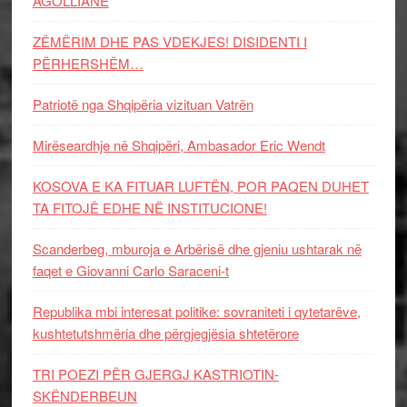
AGOLLIANE
ZËMËRIM DHE PAS VDEKJES! DISIDENTI I
PËRHERSHËM…
Patriotë nga Shqipëria vizituan Vatrën
Mirëseardhje në Shqipëri, Ambasador Eric Wendt
KOSOVA E KA FITUAR LUFTËN, POR PAQEN DUHET
TA FITOJË EDHE NË INSTITUCIONE!
Scanderbeg, mburoja e Arbërisë dhe gjeniu ushtarak në
faqet e Giovanni Carlo Saraceni-t
Republika mbi interesat politike: sovraniteti i qytetarëve,
kushtetutshmëria dhe përgjegjësia shtetërore
TRI POEZI PËR GJERGJ KASTRIOTIN-
SKËNDERBEUN