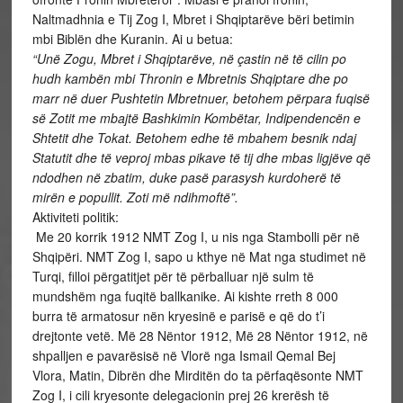
Naltmadhnia e Tij Zog I, Mbret i Shqiptarëve bëri betimin
mbi Biblën dhe Kuranin. Ai u betua:
“Unë Zogu, Mbret i Shqiptarëve, në çastin në të cilin po
hudh kambën mbi Thronin e Mbretnis Shqiptare dhe po
marr në duer Pushtetin Mbretnuer, betohem përpara fuqisë
së Zotit me mbajtë Bashkimin Kombëtar, Indipendencën e
Shtetit dhe Tokat. Betohem edhe të mbahem besnik ndaj
Statutit dhe të veproj mbas pikave të tij dhe mbas ligjëve që
ndodhen në zbatim, duke pasë parasysh kurdoherë të
mirën e popullit. Zoti më ndihmoftë”.
Aktiviteti politik:
Me 20 korrik 1912 NMT Zog I, u nis nga Stambolli për në
Shqipëri. NMT Zog I, sapo u kthye në Mat nga studimet në
Turqi, filloi përgatitjet për të përballuar një sulm të
mundshëm nga fuqitë ballkanike. Ai kishte rreth 8 000
burra të armatosur nën kryesinë e parisë e që do t’i
drejtonte vetë. Më 28 Nëntor 1912, Më 28 Nëntor 1912, në
shpalljen e pavarësisë në Vlorë nga Ismail Qemal Bej
Vlora, Matin, Dibrën dhe Mirditën do ta përfaqësonte NMT
Zog I, i cili kryesonte delegacionin prej 26 krerësh të