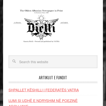
ARTIKUJT E FUNDIT
SHPALLET KËSHILLI I FEDERATËS VATRA
LUMI SI UDHË E NDRYSHIM NË POEZINË