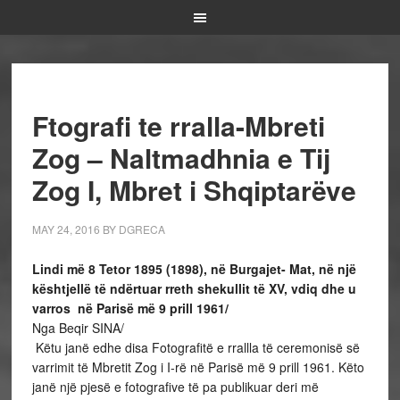
Ftografi te rralla-Mbreti
Zog – Naltmadhnia e Tij
Zog I, Mbret i Shqiptarëve
MAY 24, 2016
BY
DGRECA
Lindi më 8 Tetor 1895 (1898), në Burgajet- Mat, në një
kështjellë të ndërtuar rreth shekullit të XV, vdiq dhe u
varros në Parisë më 9 prill 1961/
Nga Beqir SINA/
Këtu janë edhe disa Fotografitë e rrallla të ceremonisë së
varrimit të Mbretit Zog i I-rë në Parisë më 9 prill 1961. Këto
janë një pjesë e fotografive të pa publikuar deri më