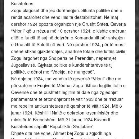
Kushtetues.
Zogu plagoset dhe jep dorëheqjen. Situata politike dhe e
rendit acarohet dhe vendi nis të destabilizohet. Në maj –
qershor 1924 opozita organizon një Grusht Shteti. Qeveria
“Vrioni” që u rrëzua më 10 qershor 1924, e kishte emëruar
ditët e fundit të saj në detyrën e Komandantit për shtypjen
e Grushtit të Shtetit në Veri. Në qershor 1924, për të mos i
dhënë shkas gjakderdhjes, anarkisë totale dhe luftës civile,
Zogu largohet nga Shqipëria në Perëndim, nëpërmjet
Jugosllavisë. Gjykata politike e kundërshtarëve të tij
politikë, e dënoi me “Vdekje, në mungesë”.
Në dhjetor 1924, me vendim të qeverisë “Vrioni” dhe me
përkrahjen e Fuqive të Mëdha, Zogu riktheu legjitimitetin e
Qeverisë dhe të pushtetit legjitim të dalë nga zgjedhjet
parlamentare të tetor-dhjetorit të vitit 1923 dhe të rrëzuar
me rebelim antikushtetues në qershor të vitit 1924. Më 6
janar 1924, Këshilli i Naltë e dekreton kryeministër dhe
ministër të Brendshëm. Më 21 janar 1924 Kuvendi
Kushtetues shpalli “Republikën Shqiptare”.
Dhjetë ditë më vonë, Ahmet bej Zogu u zgjodh nga