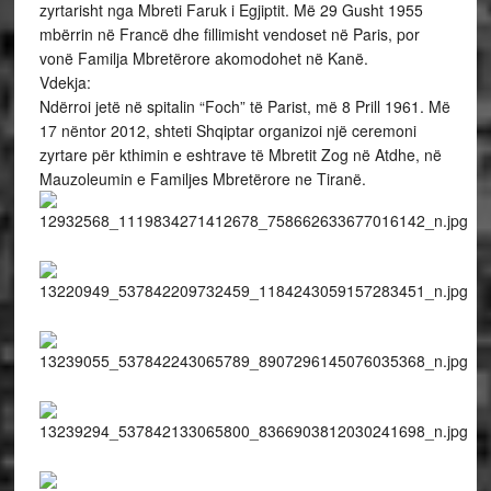
zyrtarisht nga Mbreti Faruk i Egjiptit. Më 29 Gusht 1955
mbërrin në Francë dhe fillimisht vendoset në Paris, por
vonë Familja Mbretërore akomodohet në Kanë.
Vdekja:
Ndërroi jetë në spitalin “Foch” të Parist, më 8 Prill 1961. Më
17 nëntor 2012, shteti Shqiptar organizoi një ceremoni
zyrtare për kthimin e eshtrave të Mbretit Zog në Atdhe, në
Mauzoleumin e Familjes Mbretërore ne Tiranë.