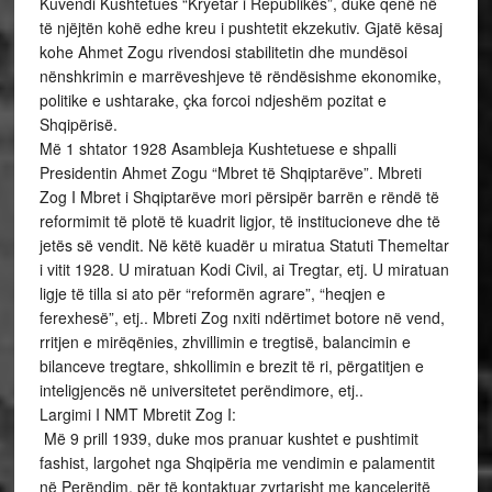
Kuvendi Kushtetues “Kryetar i Republikës”, duke qenë në
të njëjtën kohë edhe kreu i pushtetit ekzekutiv. Gjatë kësaj
kohe Ahmet Zogu rivendosi stabilitetin dhe mundësoi
nënshkrimin e marrëveshjeve të rëndësishme ekonomike,
politike e ushtarake, çka forcoi ndjeshëm pozitat e
Shqipërisë.
Më 1 shtator 1928 Asambleja Kushtetuese e shpalli
Presidentin Ahmet Zogu “Mbret të Shqiptarëve”. Mbreti
Zog I Mbret i Shqiptarëve mori përsipër barrën e rëndë të
reformimit të plotë të kuadrit ligjor, të institucioneve dhe të
jetës së vendit. Në këtë kuadër u miratua Statuti Themeltar
i vitit 1928. U miratuan Kodi Civil, ai Tregtar, etj. U miratuan
ligje të tilla si ato për “reformën agrare”, “heqjen e
ferexhesë”, etj.. Mbreti Zog nxiti ndërtimet botore në vend,
rritjen e mirëqënies, zhvillimin e tregtisë, balancimin e
bilanceve tregtare, shkollimin e brezit të ri, përgatitjen e
inteligjencës në universitetet perëndimore, etj..
Largimi I NMT Mbretit Zog I:
Më 9 prill 1939, duke mos pranuar kushtet e pushtimit
fashist, largohet nga Shqipëria me vendimin e palamentit
në Perëndim, për të kontaktuar zyrtarisht me kanceleritë