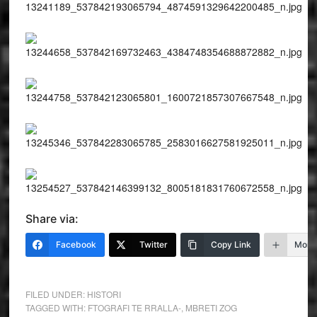
Share via:
Facebook
Twitter
Copy Link
More
FILED UNDER:
HISTORI
TAGGED WITH:
FTOGRAFI TE RRALLA-
,
MBRETI ZOG