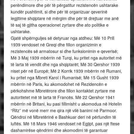
perëndimore dhe për të përgatitur rezistencën ushtarake
kundër pushtimit, si dhe për të organizuar qeverinë
legjitime shqiptare në mërgim dhe për të drejtuar me anë
të saj të gjitha operacionet zyrtare dhe ato politike e
ushtarake.
Gjatë shpërnguljes së detyruar nga atdheu: Më 10 Prill
1939 vendoset në Greqi dhe fillon organizimin e
rezistencës së armatosur si dhe funksionimin e qeverisë;
Më 3 Maj 1939 mbërrin në Turqi, ku pritet nga autoritet më
të larta të vendit dhe nga shqiptarët; Më 30 Qershor 1939
niset për në Europë; Më 2 Korrik 1939 mbërrin në Rumani,
ku pritet nga Mbreti Karol i Rumanisë; Më 15 Gusht 1939
mbërrin në Paris, ku akomodohet në Rezidencën e
përkohshme Mbretërore dhe fillon kontaktet zyrtare me
autoritetet më të larta të Francës. Më 22 Qershor 1941
mbërrin në Britani, ku pasi fillimisht u akomodua në Hotelin
“Ritz” më vonë merr me qira një vilë banimi në Parmoor.
Qëndroi në Mbretërinë e Bashkuar deri në përfundim të
luftës. Më 18 Mars 1946 vendoset në Egjipt, pas një ftese
dashamirëse qëndrimi dhe akomodimi të garantuar