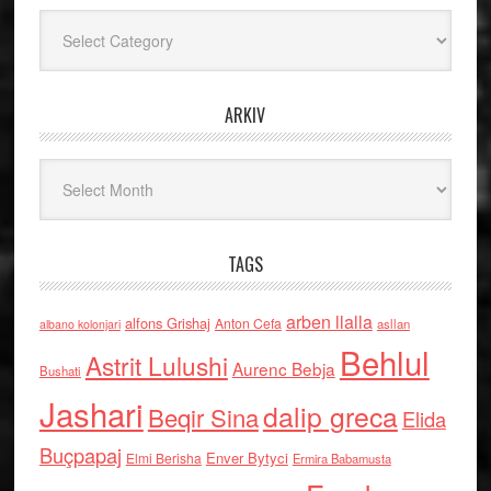
Kategoritë
ARKIV
Arkiv
TAGS
arben llalla
alfons Grishaj
Anton Cefa
asllan
albano kolonjari
Behlul
Astrit Lulushi
Aurenc Bebja
Bushati
Jashari
dalip greca
Beqir Sina
Elida
Buçpapaj
Enver Bytyci
Elmi Berisha
Ermira Babamusta