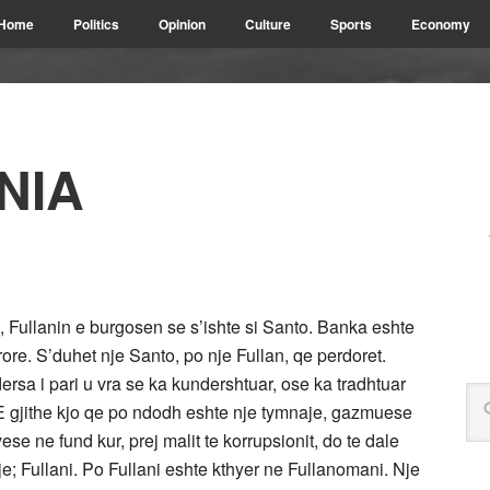
Home
Politics
Opinion
Culture
Sports
Economy
NIA
i, Fullanin e burgosen se s’ishte si Santo. Banka eshte
rore. S’duhet nje Santo, po nje Fullan, qe perdoret.
dersa i pari u vra se ka kundershtuar, ose ka tradhtuar
. E gjithe kjo qe po ndodh eshte nje tymnaje, gazmuese
ese ne fund kur, prej malit te korrupsionit, do te dale
je; Fullani. Po Fullani eshte kthyer ne Fullanomani. Nje