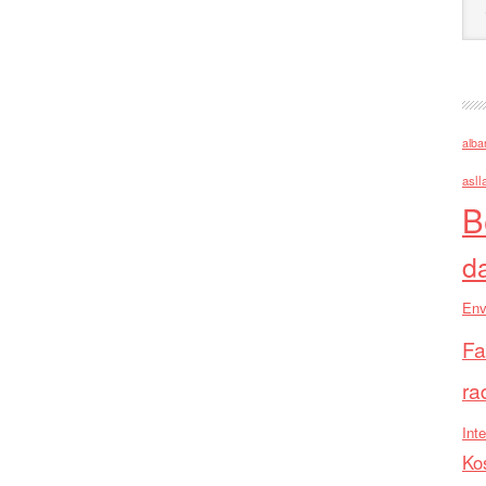
alba
asll
B
d
Env
Fa
ra
Inte
Ko