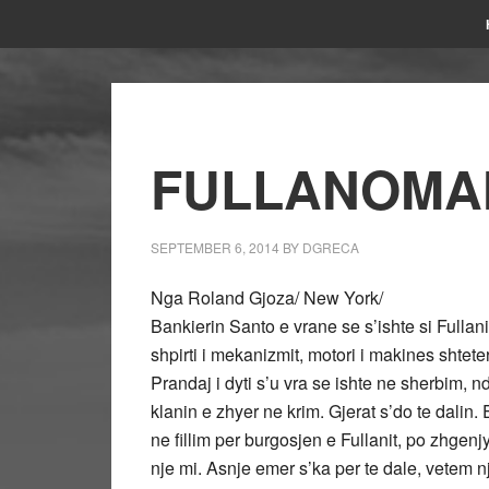
FULLANOMA
SEPTEMBER 6, 2014
BY
DGRECA
Nga Roland Gjoza/ New York/
Bankierin Santo e vrane se s’ishte si Fullan
shpirti i mekanizmit, motori i makines shtete
Prandaj i dyti s’u vra se ishte ne sherbim, n
klanin e zhyer ne krim. Gjerat s’do te dalin
ne fillim per burgosjen e Fullanit, po zhgenjy
nje mi. Asnje emer s’ka per te dale, vetem n