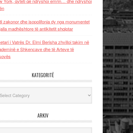
 York, qyteti që ndryshoi emrin… dhe ndryshoi
ën
i zakonor dhe isopolifonia dy nga monumentet
jalla madhështore të antikitetit shqiptar
etari i Vatrës Dr. Elmi Berisha zhvilloi takim në
deminë e Shkencave dhe të Arteve të
sovës
KATEGORITË
egoritë
ARKIV
iv