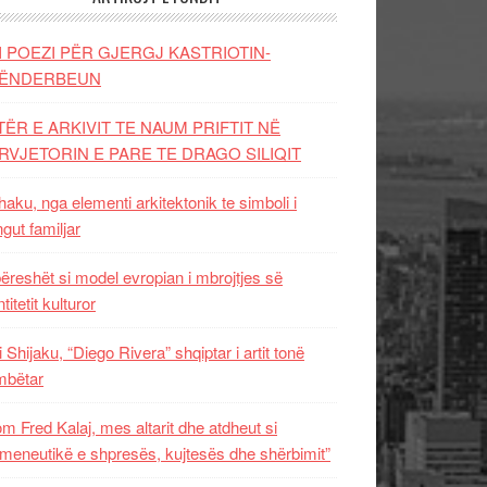
I POEZI PËR GJERGJ KASTRIOTIN-
ËNDERBEUN
TËR E ARKIVIT TE NAUM PRIFTIT NË
RVJETORIN E PARE TE DRAGO SILIQIT
aku, nga elementi arkitektonik te simboli i
ngut familjar
ëreshët si model evropian i mbrojtjes së
titetit kulturor
i Shijaku, “Diego Rivera” shqiptar i artit tonë
mbëtar
m Fred Kalaj, mes altarit dhe atdheut si
meneutikë e shpresës, kujtesës dhe shërbimit”