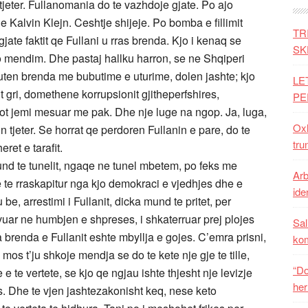
je tjeter. Fullanomania do te vazhdoje gjate. Po ajo
 Kalvin Klejn. Ceshtje shijeje. Po bomba e fillimit
TR
gjate faktit qe Fullani u rras brenda. Kjo i kenaq se
SK
 jo mendim. Dhe pastaj hallku harron, se ne Shqiperi
futen brenda me bubutime e uturime, dolen jashte; kjo
LE
 gri, domethene korrupsionit gjitheperfshires,
PE
ipot jemi mesuar me pak. Dhe nje luge na ngop. Ja, luga,
Oxh
in tjeter. Se horrat qe perdoren Fullanin e pare, do te
tru
ret e tarafit.
 fund te tunelit, ngaqe ne tunel mbetem, po feks me
Arb
he te rraskapitur nga kjo demokraci e vjedhjes dhe e
iden
 be, arrestimi i Fullanit, dicka mund te pritet, per
vuar ne humbjen e shpreses, i shkaterruar prej plojes
Sal
a brenda e Fullanit eshte mbyllja e gojes. C’emra prisni,
ko
mos t’ju shkoje mendja se do te kete nje gje te tille,
“Do
 e te vertete, se kjo qe ngjau ishte thjesht nje levizje
her
s. Dhe te vjen jashtezakonisht keq, nese keto