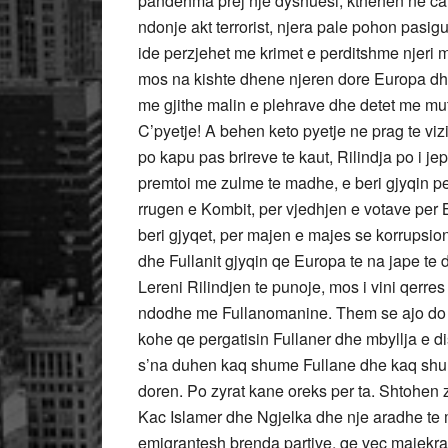
pandehma prej nje dyshuesi, kthehen ne ca t
ndonje akt terrorist, njera pale pohon pasigur
ide perzjehet me krimet e perditshme njeri m
mos na kishte dhene njeren dore Europa dhe
me gjithe malin e plehrave dhe detet me m
C’pyetje! A behen keto pyetje ne prag te viz
po kapu pas brireve te kaut, Rilindja po i jep 
premtoi me zulme te madhe, e beri gjyqin per
rrugen e Kombit, per vjedhjen e votave per B
beri gjyqet, per majen e majes se korrupsion
dhe Fullanit gjyqin qe Europa te na jape te d
Lereni Rilindjen te punoje, mos i vini qerres
ndodhe me Fullanomanine. Them se ajo do te
kohe qe pergatisin Fullaner dhe mbyllja e dis
s’na duhen kaq shume Fullane dhe kaq shum
doren. Po zyrat kane oreks per ta. Shtohen 
Kac Islamer dhe Ngjelka dhe nje aradhe te 
emigrantesh brenda partive, qe vec majekrahu