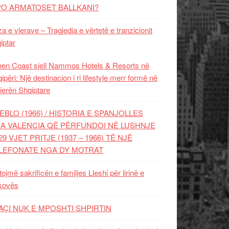
PO ARMATOSET BALLKANI?
za e vlerave – Tragjedia e vërtetë e tranzicionit
iptar
en Coast sjell Nammos Hotels & Resorts në
ipëri: Një destinacion i ri lifestyle merr formë në
ierën Shqiptare
EBLO (1966) / HISTORIA E SPANJOLLES
A VALENCIA QË PËRFUNDOI NË LUSHNJE
29 VJET PRITJE (1937 – 1966) TË NJË
LEFONATE NGA DY MOTRAT
tojmë sakrificën e familjes Lleshi për lirinë e
sovës
AÇI NUK E MPOSHTI SHPIRTIN