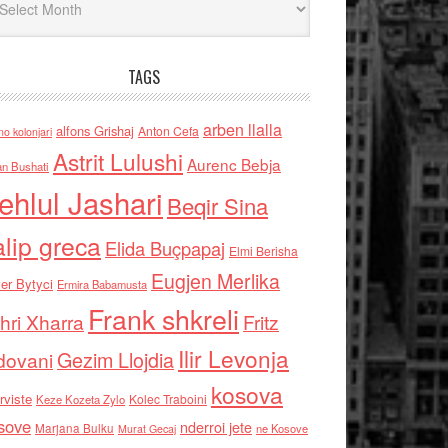
TAGS
arben llalla
alfons Grishaj
Anton Cefa
no kolonjari
Astrit Lulushi
Aurenc Bebja
an Bushati
ehlul Jashari
Beqir Sina
alip greca
Elida Buçpapaj
Elmi Berisha
Eugjen Merlika
er Bytyci
Ermira Babamusta
Frank shkreli
hri Xharra
Fritz
Ilir Levonja
Gezim Llojdia
dovani
kosova
rviste
Kolec Traboini
Keze Kozeta Zylo
sove
nderroi jete
Marjana Bulku
ne Kosove
Murat Gecaj