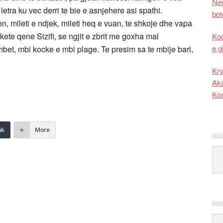
New
 letra ku vec derri te bie e asnjehere asi spathi.
bot
, mileti e ndjek, mileti heq e vuan, te shkoje dhe vapa
kete qene Sizifi, se ngjit e zbrit me goxha mal
Kod
e g
mbet, mbi kocke e mbi plage. Te presim sa te mbije bari,
Kry
Aka
Ko
nk
More
Kat
Ark