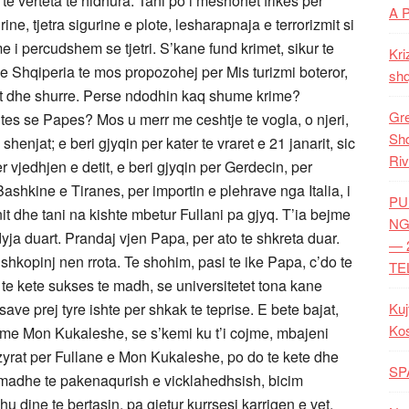
e verteta te hidhura. Tani po i meshohet frikes per
A 
ine, tjetra sigurine e plote, lesharapnaja e terrorizmit si
e i percudshem se tjetri. S’kane fund krimet, sikur te
Kri
 Shqiperia te mos propozohej per Mis turizmi boteror,
shq
ut dhe shurre. Perse ndodhin kaq shume krime?
Gre
ites se Papes? Mos u merr me ceshtje te vogla, o njeri,
Shq
shenjat; e beri gjyqin per kater te vraret e 21 janarit, sic
Riv
 vjedhjen e detit, e beri gjyqin per Gerdecin, per
ashkine e Tiranes, per importin e plehrave nga Italia, i
PU
it dhe tani na kishte mbetur Fullani pa gjyq. T’ia bejme
NG
yja duart. Prandaj vjen Papa, per ato te shkreta duar.
— 
 shkopinj nen rrota. Te shohim, pasi te ike Papa, c’do te
TE
 kete sukses te madh, se universitetet tona kane
ave prej tyre ishte per shkak te teprise. E bete bajat,
Kuj
Ko
e Mon Kukaleshe, se s’kemi ku t’i cojme, mbajeni
zyrat per Fullane e Mon Kukaleshe, po do te kete dhe
SP
madhe te pakenaqurish e vicklahedhsish, bicim
 dine te bertasin, pa gjetur kurrsesi karrigen e vet.