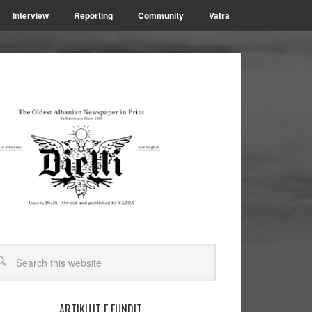
Interview
Reporting
Community
Vatra
ARTIKUJT E FUNDIT