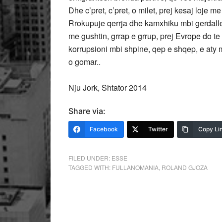
Dhe c’pret, c’pret, o milet, prej kesaj loje me
Rrokupuje qerrja dhe kamxhiku mbi gerdallen
me gushtin, grrap e grrup, prej Evrope do te 
korrupsioni mbi shpine, qep e shqep, e aty 
o gomar..
Nju Jork, Shtator 2014
Share via:
Facebook
Twitter
Copy Li
FILED UNDER:
ESSE
TAGGED WITH:
FULLANOMANIA
,
ROLAND GJOZA