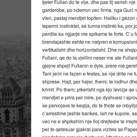
tjeter Fullan do te vije, dhe pas tij serish n
garderobe, po nderron vec firma, nga Guci ne
vlen, pastaj mendjet topiten. Hallku i gezon 
tepermi instinktet, se turma instinkt ka, por
perdite ka ngjarje me spikame te forte. C’u 
brendajashte eshte ne natyren e korrupsionit
vertikalisht dhe horizontalisht. Dhe ne shq
Fullani, qe do ta vjellim neser me ate Fullan
gjejne shpejt Fullanin e dyte, prere me gershe
Tani jemi ne fazen e festes, se nje drite ne
shprese. Hajt, per hajer, themi, te lodhur d
krimit. Po them; pikerisht nga kjo levizje qe u
mendjet e prira per mire, po dyshuesi i spro
se pervojave te keqija, do te thote se mbyllj
c’arrestime jashte bankes, lart ne kupole, as 
vec ne e shpikshim nje lloj drejtesie te rrepte
per te qetesuar gjakrat para vizites se Pape