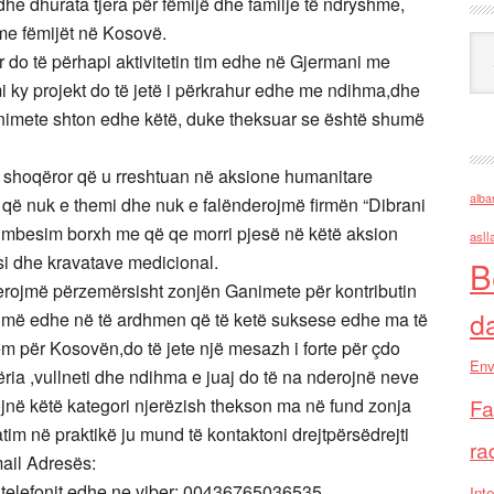
dhe dhurata tjera për fëmijë dhe familje të ndryshme,
ume fëmijët në Kosovë.
Ark
r do të përhapi aktivitetin tim edhe në Gjermani me
 ky projekt do të jetë i përkrahur edhe me ndihma,dhe
imete shton edhe këtë, duke theksuar se është shumë
hi shoqëror që u rreshtuan në aksione humanitare
alba
që nuk e themi dhe nuk e falënderojmë firmën “Dibrani
’i mbesim borxh me që qe morri pjesë në këtë aksion
asll
si dhe kravatave medicional.
B
nderojmë përzemërsisht zonjën Ganimete për kontributin
d
ojmë edhe në të ardhmen që të ketë suksese edhe ma të
ëm për Kosovën,do të jete një mesazh i forte për çdo
Env
ria ,vullneti dhe ndihma e juaj do të na nderojnë neve
ëzojnë këtë kategori njerëzish thekson ma në fund zonja
Fa
im në praktikë ju mund të kontaktoni drejtpërsëdrejti
ra
ail Adresës:
 telefonit edhe ne viber: 00436765036535.
Inte