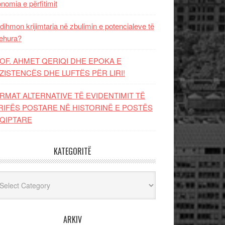
nomia e përfitimit
dihmon krijimtaria në zbulimin e potencialeve të
ehura?
OF. AHMET QERIQI DHE EPOKA E
ZISTENCЁS DHE LUFTЁS PЁR LIRI!
RMAT ALTERNATIVE TË EVIDENTIMIT TË
RIFËS POSTARE NË HISTORINË E POSTËS
QIPTARE
KATEGORITË
egoritë
ARKIV