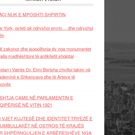
AÇI NUK E MPOSHTI SHPIRTIN
 York, qyteti që ndryshoi emrin… dhe ndryshoi
ën
i zakonor dhe isopolifonia dy nga monumentet
jalla madhështore të antikitetit shqiptar
etari i Vatrës Dr. Elmi Berisha zhvilloi takim në
deminë e Shkencave dhe të Arteve të
sovës
SHTJA ÇAME NË PARLAMENTIN E
QIPËRISË NË VITIN 1921
0 VJET KUJTESË DHE IDENTITET-TRYEZË E
UMBULLAKËT NË OSTROS TË KRAJËS
R SHPËRNGULJEN E ARBËRESHËVE NGA