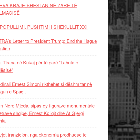
EVA KRAJË-SHESTAN NË ZARË TË
LMACISË
POPULLIMI, PUSHTIMI I SHEKULLIT XXI
RA’s Letter to President Trump: End the Hague
ustice
 Tirana në Kukaj për të parë “Lahuta e
ësisë”
dinali Ernest Simoni rikthehet si dëshmitar në
gun e Spaçit
 Ndre Mjeda, sipas dy figurave monumentale
letrave shqipe, Ernest Koliqit dhe At Gjergj
hta
vjet tranzicion, nga ekonomia prodhuese te