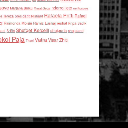
sove
nderroi jete
Marjana Bulku
ne Kosove
Murat Gecaj
Rafaela Prifti
Rafael
e Tereza
presidenti Nishani
qi
Raimonda Moisiu
Ramiz Lushaj
reshat kripa
Sadik
Shefqet Kercelli
shqiperia
hani
shqiptaret
SHBA
kol Paja
Vatra
Visar Zhiti
Thaci