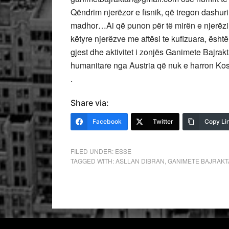
Qëndrim njerëzor e fisnik, që tregon dashuri
madhor…Ai që punon për të mirën e njerëzimi
këtyre njerëzve me aftësi te kufizuara, është 
gjest dhe aktivitet i zonjës Ganimete Bajrak
humanitare nga Austria që nuk e harron Ko
.
Share via:
Facebook
Twitter
Copy Li
FILED UNDER:
ESSE
TAGGED WITH:
ASLLAN DIBRAN
,
GANIMETE BAJRAKT