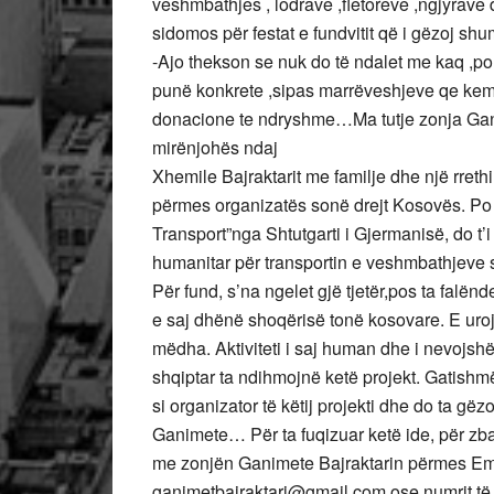
veshmbathjes , lodrave ,fletoreve ,ngjyrave 
sidomos për festat e fundvitit që i gëzoj sh
-Ajo thekson se nuk do të ndalet me kaq ,po
punë konkrete ,sipas marrëveshjeve qe kemi
donacione te ndryshme…Ma tutje zonja Gan
mirënjohës ndaj
Xhemile Bajraktarit me familje dhe një rret
përmes organizatës sonë drejt Kosovës. Po 
Transport”nga Shtutgarti i Gjermanisë, do t
humanitar për transportin e veshmbathjeve 
Për fund, s’na ngelet gjë tjetër,pos ta falë
e saj dhënë shoqërisë tonë kosovare. E ur
mëdha. Aktiviteti i saj human dhe i nevojsh
shqiptar ta ndihmojnë ketë projekt. Gatishmë
si organizator të këtij projekti dhe do ta g
Ganimete… Për ta fuqizuar ketë ide, për zbat
me zonjën Ganimete Bajraktarin përmes Em
ganimetbajraktari@gmail.com ose numrit të