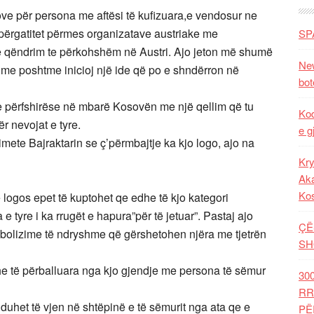
e për persona me aftësi të kufizuara,e vendosur ne
 përgatitet përmes organizatave austriake me
SP
 qëndrim te përkohshëm në Austri. Ajo jeton më shumë
New
ë me poshtme inicioj një ide që po e shndërron në
bot
 e përfshirëse në mbarë Kosovën me një qellim që tu
Kod
r nevojat e tyre.
e g
ete Bajraktarin se ç’përmbajtje ka kjo logo, ajo na
Kry
Aka
Ko
logos epet të kuptohet qe edhe të kjo kategori
 tyre i ka rrugët e hapura”për të jetuar”. Pastaj ajo
ÇË
mbolizime të ndryshme që gërshetohen njëra me tjetrën
SH
dhe të përballuara nga kjo gjendje me persona të sëmur
30
RR
duhet të vjen në shtëpinë e të sëmurit nga ata qe e
PË