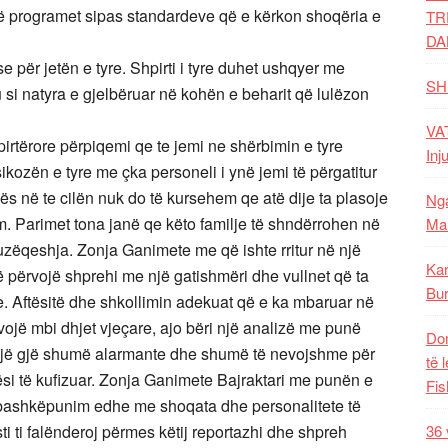
ë programet sipas standardeve që e kërkon shoqëria e
TR
DA
e për jetën e tyre. Shpirti i tyre duhet ushqyer me
SH
 si natyra e gjelbëruar në kohën e beharit që lulëzon
VAT
pirtërore përpiqemi qe te jemi ne shërbimin e tyre
Inj
kozën e tyre me çka personeli i ynë jemi të përgatitur
ës në te cilën nuk do të kursehem qe atë dije ta plasoje
Nga
m. Parimet tona janë qe këto familje të shndërrohen në
Mal
uzëqeshja. Zonja Ganimete me që ishte rritur në një
Kar
ë përvojë shprehi me një gatishmëri dhe vullnet që ta
Bur
. Aftësitë dhe shkollimin adekuat që e ka mbaruar në
vojë mbi dhjet vjeçare, ajo bëri një analizë me punë
Dom
një gjë shumë alarmante dhe shumë të nevojshme për
të 
ësi të kufizuar. Zonja Ganimete Bajraktari me punën e
Fis
në bashkëpunim edhe me shoqata dhe personalitete të
ti ti falënderoj përmes këtij reportazhi dhe shpreh
36 