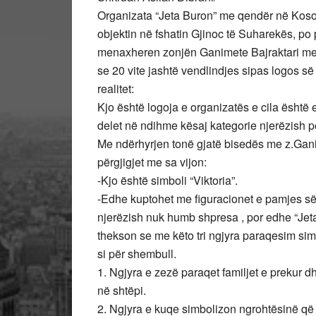
Organizata “Jeta Buron” me qendër në Kosov
objektin në fshatin Gjinoc të Suharekës, po
menaxheren zonjën Ganimete Bajraktari me
se 20 vite jashtë vendlindjes sipas logos s
realitet:
Kjo është logoja e organizatës e cila është
delet në ndihme kësaj kategorie njerëzish pë
Me ndërhyrjen tonë gjatë bisedës me z.Ganim
përgjigjet me sa vijon:
-Kjo është simboli “Viktoria”.
-Edhe kuptohet me figuracionet e pamjes së 
njerëzish nuk humb shpresa , por edhe “Jeta e
thekson se me këto tri ngjyra paraqesim si
si për shembull.
1. Ngjyra e zezë paraqet familjet e prekur 
në shtëpi.
2. Ngjyra e kuqe simbolizon ngrohtësinë që 