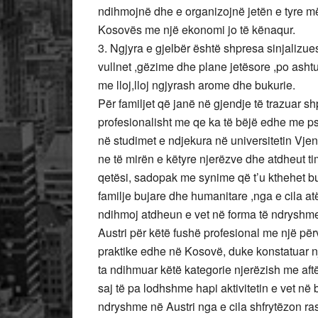
ndihmojnë dhe e organizojnë jetën e tyre m
Kosovës me një ekonomi jo të kënaqur.
3. Ngjyra e gjelbër është shpresa sinjalizues
vullnet ,gëzime dhe plane jetësore ,po ashtu
me lloj,lloj ngjyrash arome dhe bukurie.
Për familjet që janë në gjendje të trazuar sh
profesionalisht me qe ka të bëjë edhe me psi
në studimet e ndjekura në universitetin Vjen
ne të mirën e këtyre njerëzve dhe atdheut ti
qetësi, sadopak me synime që t’u kthehet b
familje bujare dhe humanitare ,nga e cila at
ndihmoj atdheun e vet në forma të ndryshme
Austri për këtë fushë profesional me një për
praktike edhe në Kosovë, duke konstatuar 
ta ndihmuar këtë kategorie njerëzish me aft
saj të pa lodhshme hapi aktivitetin e vet 
ndryshme në Austri nga e cila shfrytëzon ras