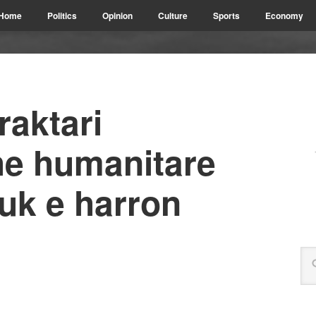
Home
Politics
Opinion
Culture
Sports
Economy
raktari
he humanitare
uk e harron