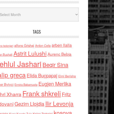
iv
TAGS
arben llalla
alfons Grishaj
Anton Cefa
no kolonjari
Astrit Lulushi
Aurenc Bebja
an Bushati
ehlul Jashari
Beqir Sina
alip greca
Elida Buçpapaj
Elmi Berisha
Eugjen Merlika
er Bytyci
Ermira Babamusta
Frank shkreli
hri Xharra
Fritz
Ilir Levonja
Gezim Llojdia
dovani
kosova
rviste
Kolec Traboini
Keze Kozeta Zylo