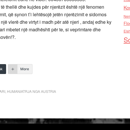
 të thellë dhe kujdes për njerëzit është një fenomen
Ko
t, që synon t’i lehtësojë jetën njerëzimit e sidomos
Nen
një vlerë dhe virtyt i madh për atë njeri , andaj edhe ky
Flo
tari mbetet një madhështi për te, si veprimtare dhe
Els
sovën!?.
So
nk
More
ARI
,
HUMANIATRJA NGA AUSTRIA