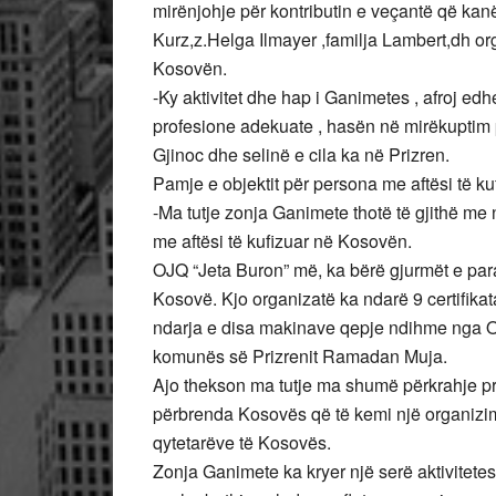
mirënjohje për kontributin e veçantë që kan
Kurz,z.Helga Ilmayer ,familja Lambert,dh o
Kosovën.
-Ky aktivitet dhe hap i Ganimetes , afroj ed
profesione adekuate , hasën në mirëkuptim 
Gjinoc dhe selinë e cila ka në Prizren.
Pamje e objektit për persona me aftësi të ku
-Ma tutje zonja Ganimete thotë të gjithë me 
me aftësi të kufizuar në Kosovën.
OJQ “Jeta Buron” më, ka bërë gjurmët e par
Kosovë. Kjo organizatë ka ndarë 9 certifikat
ndarja e disa makinave qepje ndihme nga OJ
komunës së Prizrenit Ramadan Muja.
Ajo thekson ma tutje ma shumë përkrahje pr
përbrenda Kosovës që të kemi një organizim 
qytetarëve të Kosovës.
Zonja Ganimete ka kryer një serë aktivitet