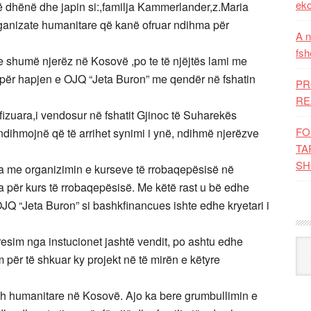
eko
ë dhënë dhe japin si:,familja Kammerlander,z.Maria
rganizate humanitare që kanë ofruar ndihma për
A n
fsh
he shumë njerëz në Kosovë ,po te të njëjtës lami me
për hapjen e OJQ “Jeta Buron” me qendër në fshatin
PR
RE
fizuara,i vendosur në fshatit Gjinoc të Suharekës
FO
ndihmojnë që të arrihet synimi i ynë, ndihmë njerëzve
TA
SH
a me organizimin e kurseve të rrobaqepësisë në
a për kurs të rrobaqepësisë. Me këtë rast u bë edhe
Q “Jeta Buron” si bashkfinancues ishte edhe kryetari i
esim nga instucionet jashtë vendit, po ashtu edhe
Kat
për të shkuar ky projekt në të mirën e këtyre
esh humanitare në Kosovë. Ajo ka bere grumbullimin e