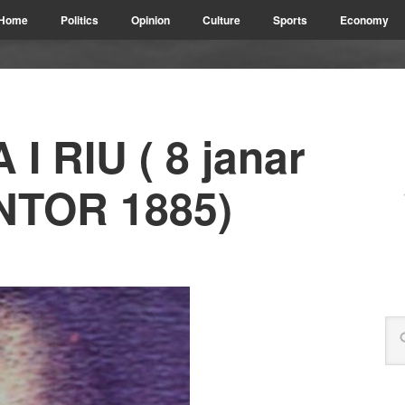
Home
Politics
Opinion
Culture
Sports
Economy
I RIU ( 8 janar
NTOR 1885)