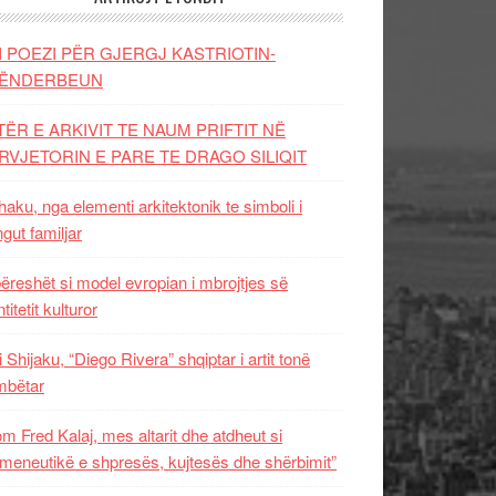
I POEZI PËR GJERGJ KASTRIOTIN-
ËNDERBEUN
TËR E ARKIVIT TE NAUM PRIFTIT NË
RVJETORIN E PARE TE DRAGO SILIQIT
aku, nga elementi arkitektonik te simboli i
ngut familjar
ëreshët si model evropian i mbrojtjes së
titetit kulturor
i Shijaku, “Diego Rivera” shqiptar i artit tonë
mbëtar
m Fred Kalaj, mes altarit dhe atdheut si
meneutikë e shpresës, kujtesës dhe shërbimit”