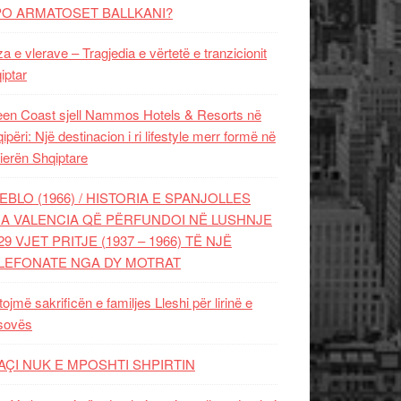
PO ARMATOSET BALLKANI?
za e vlerave – Tragjedia e vërtetë e tranzicionit
iptar
en Coast sjell Nammos Hotels & Resorts në
ipëri: Një destinacion i ri lifestyle merr formë në
ierën Shqiptare
EBLO (1966) / HISTORIA E SPANJOLLES
A VALENCIA QË PËRFUNDOI NË LUSHNJE
29 VJET PRITJE (1937 – 1966) TË NJË
LEFONATE NGA DY MOTRAT
tojmë sakrificën e familjes Lleshi për lirinë e
sovës
AÇI NUK E MPOSHTI SHPIRTIN