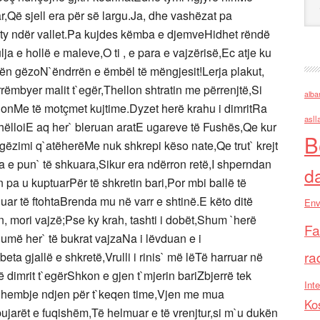
ar,Që sjell era për së largu.Ja, dhe vashëzat pa
n ty ndër vallet.Pa kujdes këmba e djemveHidhet rëndë
ulja e hollë e maleve,O ti , e para e vajzërisë,Ec atje ku
ën gëzoN`ëndrrën e ëmbël të mëngjesit!Lerja plakut,
 rrëmbyer malit t`egër,Thellon shtratin me përrenjtë,Si
alba
onMe të motçmet kujtime.Dyzet herë krahu i dimritRa
asll
hëlloiE aq her` bleruan aratE ugareve të Fushës,Qe kur
B
 gëzimi q`atëherëMe nuk shkrepi këso nate,Qe trut` krejt
ma e pun` të shkuara,Sikur era ndërron retë,I shperndan
d
n pa u kuptuarPër të shkretin bari,Por mbi ballë të
uar të ftohtaBrenda mu në varr e shtinë.E këto ditë
Env
 mori vajzë;Pse ky krah, tashti i dobët,Shum `herë
Fa
umë her` të bukrat vajzaNa i lëvduan e i
ra
ta gjallë e shkretë,Vrulli i rinis` më lëTë harruar në
htë dimrit t`egërShkon e gjen t`mjerin bariZbjerrë tek
Inte
Dhembje ndjen për t`keqen time,Vjen me mua
Ko
bujarët e fuqishëm,Të helmuar e të vrenjtur,si m`u dukën