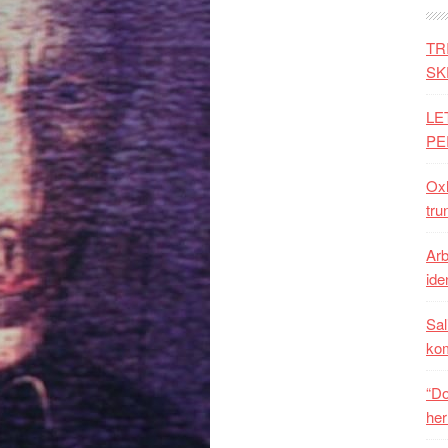
TR
SK
LE
PE
Oxh
tru
Arb
iden
Sal
ko
“Do
her