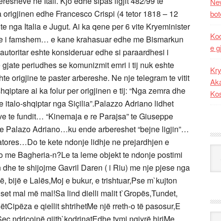
resheve ne Itali. Kjo edhe sipas ligjit 482/99 te
New
 ka origjinen edhe Francesco Crispi (4 tetor 1818 – 12
bot
nte nga Italia e Jugut. Ai ka qene per 6 vite Kryeminister
Kod
ume i famshem… e kane krahasuar edhe me Bismarkun
e g
utoritar eshte konsideruar edhe si paraardhesi i
 gjate periudhes se komunizmit emri i tij nuk eshte
Kry
e origjine te paster arbereshe. Ne nje telegram te vitit
Aka
hqiptare ai ka folur per origjinen e tij: “Nga zemra dhe
Ko
e italo-shqiptar nga Siçilia”.Palazzo Adriano lidhet
eve te fundit… “Kinemaja e re Parajsa” te Giuseppe
ar ne Palazo Adriano…ku ende arbereshet “bejne ligjin”…
atores…Do te kete ndonje lidhje ne prejardhjen e
Kat
no me Bagheria-n?Le ta leme objekt te ndonje postimi
n dhe te shijojme Gavril Daren ( i Riu) me nje pjese nga
bijë e Lalës,Moj e bukur, e trishtuar,Pse m`kujton
set mal më mal!Sa lind dielli malit t`Gropës,Tundet,
llëtCipëza e qiellit shtrihetMe një rreth-o të pasosur,E
Ark
Seç ndriçojnë gjith`kodrinatEdhe tymi ngjyrë hiriMe