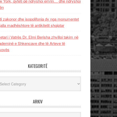
 York, qyteti që ndryshoi emrin… dhe ndryshoi
ën
i zakonor dhe isopolifonia dy nga monumentet
jalla madhështore të antikitetit shqiptar
etari i Vatrës Dr. Elmi Berisha zhvilloi takim në
deminë e Shkencave dhe të Arteve të
sovës
KATEGORITË
egoritë
ARKIV
iv