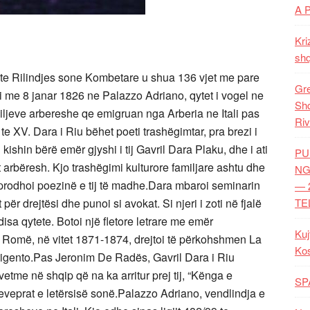
A 
Kri
shq
m te Rilindjes sone Kombetare u shua 136 vjet me pare
Gre
di me 8 janar 1826 ne Palazzo Adriano, qytet i vogel ne
Shq
miljeve arbereshe qe emigruan nga Arberia ne Itali pas
Riv
e XV. Dara i Riu bëhet poeti trashëgimtar, pra brezi i
 kishin bërë emër gjyshi i tij Gavril Dara Plaku, dhe i ati
PU
 arbëresh. Kjo trashëgimi kulturore familjare ashtu dhe
NG
 që prodhoi poezinë e tij të madhe.Dara mbaroi seminarin
— 
ër drejtësi dhe punoi si avokat. Si njeri i zoti në fjalë
TE
isa qytete. Botoi një fletore letrare me emër
Kuj
Në Romë, në vitet 1871-1874, drejtoi të përkohshmen La
Ko
Agrigento.Pas Jeronim De Radës, Gavril Dara i Riu
etme në shqip që na ka arritur prej tij, “Kënga e
SP
eveprat e letërsisë sonë.Palazzo Adriano, vendlindja e