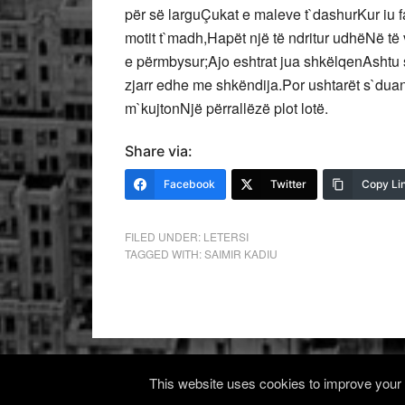
për së larguÇukat e maleve t`dashurKur iu fa
motit t`madh,Hapët një të ndritur udhëNë të v
e përmbysur;Ajo eshtrat jua shkëlqenAshtu 
zjarr edhe me shkëndija.Por ushtarët s`dua
m`kujtonNjë përrallëzë plot lotë.
Share via:
Facebook
Twitter
Copy Li
FILED UNDER:
LETERSI
TAGGED WITH:
SAIMIR KADIU
This website uses cookies to improve your e