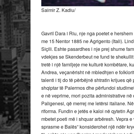
Saimir Z. Kadiu/
Gavril Dara i Riu, nje nga poetet e hershe
me 15 Nentor 1885 ne Agrigento (Itali). Lin
Siçili. Eshte pasardhes i nje prej shume fa
vdekjes se Skenderbeut ne fund te shekullit t
tretë i një familjeje me kulturë kombëtare, ku
Andrea, veçanërisht në mbledhjen e folklorit
talenti i tij do të përbëjnë shtratin krijues
shqiptar të Palermos dhe përfundoi studimet p
e në veprime, mori pozita administrative në d
Paligenesi, që merrej me letërsi italiane. 
riforma. Fundin e jetës e kaloi në qytetin 
mbetet poeti më i shquar arbëresh. Vepra e v
sprasme e Balës” konsiderohet një ndër kry