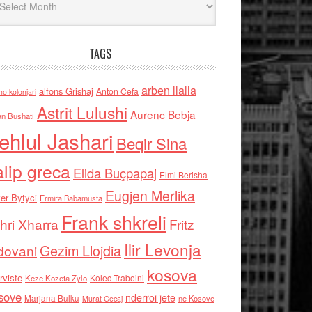
TAGS
arben llalla
alfons Grishaj
Anton Cefa
no kolonjari
Astrit Lulushi
Aurenc Bebja
an Bushati
ehlul Jashari
Beqir Sina
alip greca
Elida Buçpapaj
Elmi Berisha
Eugjen Merlika
er Bytyci
Ermira Babamusta
Frank shkreli
hri Xharra
Fritz
Ilir Levonja
Gezim Llojdia
dovani
kosova
rviste
Kolec Traboini
Keze Kozeta Zylo
sove
nderroi jete
Marjana Bulku
ne Kosove
Murat Gecaj