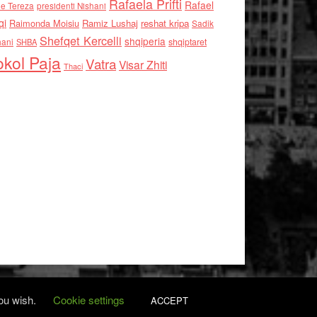
Rafaela Prifti
Rafael
e Tereza
presidenti Nishani
qi
Raimonda Moisiu
Ramiz Lushaj
reshat kripa
Sadik
Shefqet Kercelli
shqiperia
hani
shqiptaret
SHBA
kol Paja
Vatra
Visar Zhiti
Thaci
you wish.
Cookie settings
ACCEPT