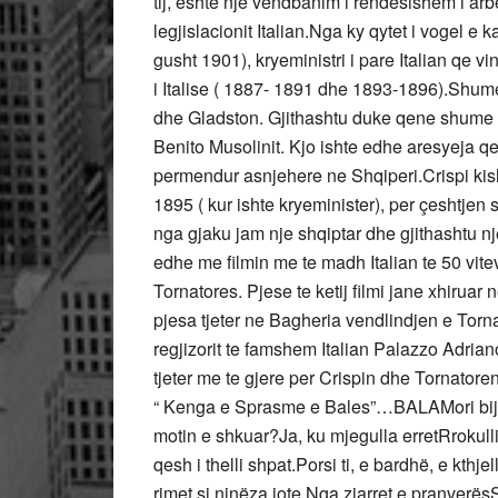
tij, eshte nje vendbanim i rendesishem i arbe
legjislacionit Italian.Nga ky qytet i vogel e
gusht 1901), kryeministri i pare Italian qe vi
i Italise ( 1887- 1891 dhe 1893-1896).Sh
dhe Gladston. Gjithashtu duke qene shume a
Benito Musolinit. Kjo ishte edhe aresyeja qe
permendur asnjehere ne Shqiperi.Crispi kisht
1895 ( kur ishte kryeminister), per çeshtjen s
nga gjaku jam nje shqiptar dhe gjithashtu nj
edhe me filmin me te madh Italian te 50 vit
Tornatores. Pjese te ketij filmi jane xhiru
pjesa tjeter ne Bagheria vendlindjen e Torn
regjizorit te famshem Italian Palazzo Adria
tjeter me te gjere per Crispin dhe Tornatore
“ Kenga e Sprasme e Bales”…BALAMori bijë, 
motin e shkuar?Ja, ku mjegulla erretRrokulli
qesh i thelli shpat.Porsi ti, e bardhë, e kthje
rimet si ninëza jote.Nga zjarret e pranverës