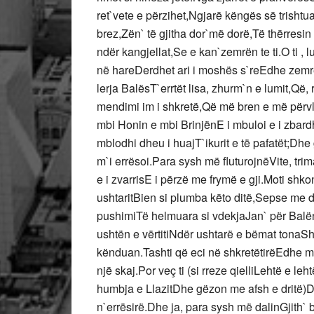
ret`vete e përzihet,Ngjarë këngës së trishtu
brez,Zën` të gjitha dor`më dorë,Të thërresi
ndër kangjellat,Se e kan`zemrën te ti.O ti , l
në hareDerdhet ari i moshës s`reEdhe zemr
lerja BalësT`errtët lisa, zhurm`n e lumit,Që,
mendimi im i shkretë,Që më bren e më përvl
mbi Honin e mbi BrinjënE i mbuloi e i zbard
mblodhi dheu i huajT`ikurit e të pafatët;Dhe
m`i errësoi.Para sysh më fluturojnëVite, tri
e i zvarrisE i përzë me frymë e gji.Moti shko
ushtaritBien si plumba këto ditë,Sepse me d
pushimiTë helmuara si vdekjaJan` për Balën,
ushtën e vërtitiNdër ushtarë e bëmat tonaSh
kënduan.Tashti që eci në shkretëtirëEdhe mbe
një skaj.Por veç ti (si rreze qielliLehtë e le
humbja e LlazitDhe gëzon me afsh e dritë)
n`errësirë.Dhe ja, para sysh më dalinGjith` 