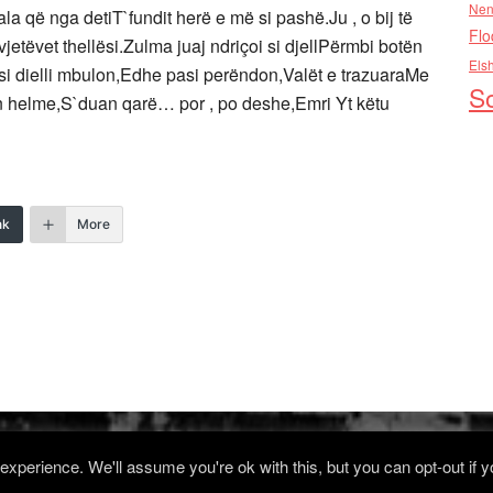
Nen
la që nga detiT`fundit herë e më si pashë.Ju , o bij të
Flo
jetëvet thellësi.Zulma juaj ndriçoi si djellPërmbi botën
Els
si dielli mbulon,Edhe pasi perëndon,Valët e trazuaraMe
So
n helme,S`duan qarë… por , po deshe,Emri Yt këtu
nk
More
xperience. We'll assume you're ok with this, but you can opt-out if 
Log in