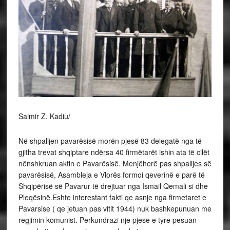
Saimir Z. Kadiu/
Në shpalljen pavarësisë morën pjesë 83 delegatë nga të
gjitha trevat shqiptare ndërsa 40 firmëtarët ishin ata të cilët
nënshkruan aktin e Pavarësisë. Menjëherë pas shpalljes së
pavarësisë, Asambleja e Vlorës formoi qeverinë e parë të
Shqipërisë së Pavarur të drejtuar nga Ismail Qemali si dhe
Pleqësinë.Eshte interestant fakti qe asnje nga firmetaret e
Pavarsise ( qe jetuan pas vitit 1944) nuk bashkepunuan me
regjimin komunist. Perkundrazi nje pjese e tyre pesuan