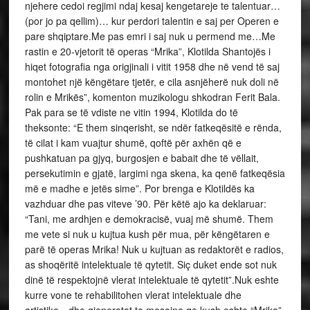
njehere cedoi regjimi ndaj kesaj kengetareje te talentuar…
(por jo pa qellim)… kur perdori talentin e saj per Operen e
pare shqiptare.Me pas emri i saj nuk u permend me…Me
rastin e 20-vjetorit të operas “Mrika”, Klotilda Shantojës i
hiqet fotografia nga origjinali i vitit 1958 dhe në vend të saj
montohet një këngëtare tjetër, e cila asnjëherë nuk doli në
rolin e Mrikës”, komenton muzikologu shkodran Ferit Bala.
Pak para se të vdiste ne vitin 1994, Klotilda do të
theksonte: “E them sinqerisht, se ndër fatkeqësitë e rënda,
të cilat i kam vuajtur shumë, qoftë për axhën që e
pushkatuan pa gjyq, burgosjen e babait dhe të vëllait,
persekutimin e gjatë, largimi nga skena, ka qenë fatkeqësia
më e madhe e jetës sime”. Por brenga e Klotildës ka
vazhduar dhe pas viteve ’90. Për këtë ajo ka deklaruar:
“Tani, me ardhjen e demokracisë, vuaj më shumë. Them
me vete si nuk u kujtua kush për mua, për këngëtaren e
parë të operas Mrika! Nuk u kujtuan as redaktorët e radios,
as shoqëritë intelektuale të qytetit. Siç duket ende sot nuk
dinë të respektojnë vlerat intelektuale të qytetit”.Nuk eshte
kurre vone te rehabilitohen vlerat intelektuale dhe