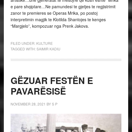
artistike…dhe gjeneratat te mesojne qe kush eshte “Mrika”
e pare shqiptare…Ne pamundesi te gjetjes te regjistrimit
zanor te premieres se Operas Mrika, po postoj
interpretimin magjik te Klotilda Shantojes te kenges
“Margjelo”, kompozuar nga Prenk Jakova.
FILED UNDER:
KULTURE
TAGGED WITH:
SAIMIR KADIU
GËZUAR FESTËN E
PAVARËSISË
NOVEMBER 28, 2021
BY
S P