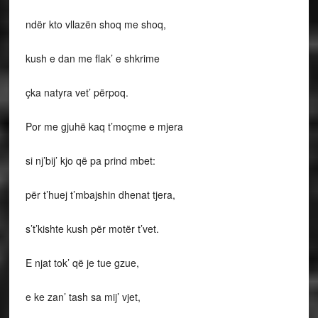
ndër kto vllazën shoq me shoq,
kush e dan me flak’ e shkrime
çka natyra vet’ përpoq.
Por me gjuhë kaq t’moçme e mjera
si nj’bij’ kjo që pa prind mbet:
për t’huej t’mbajshin dhenat tjera,
s’t’kishte kush për motër t’vet.
E njat tok’ që je tue gzue,
e ke zan’ tash sa mij’ vjet,