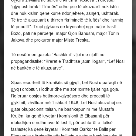
“gjyq ushtarak i Tiranës” edhe pse të akuzuarit nuk ishin
dhe nuk kishin qenë kurrë ndonjëherë, asnjëri, ushtarak.
Të tre të akuzuarit u thirren “kriminelë të luftës” dhe “armiq
të popullit”. Trupi gjykues qe kryesohej nga major Irakli
Bozo, pati në përbërje: major Gjon Banushi, major Tonin
Jakova dhe prokuror major Misto Treska.
Të nesërmen gazeta “Bashkimi” vijoi me njoftime
propagandistike: “Krerët e Tradhtisë japin llogari”, “Lef Nosi
në bankën e të akuzuarve”.
Sipas reporterit të kronikës së gjyqit, Lef Nosi u paraqit në
gjyq i drobitur, i lodhur dhe me zor nxirrte fjalët nga goja.
Referuar dosjes hetimore-gjyqësore dhe procesit të
gjykimit, zhvilluar më 1 shkurt 1946, Lef Nosi akuzohej se:
gjatë okupacionit italian, në bashkëpunim me Mustafa
Krujën, ka qenë kryetar i komisionit të Elbasanit për
mbledhjen e ndihmave të leshit, për ushtarët e Italisë
fashiste; ka qenë kryetar i Komitetit Qarkor të Ballit për
Elbasanin; përgjegjës për krijimin e çetave bashibozuke të