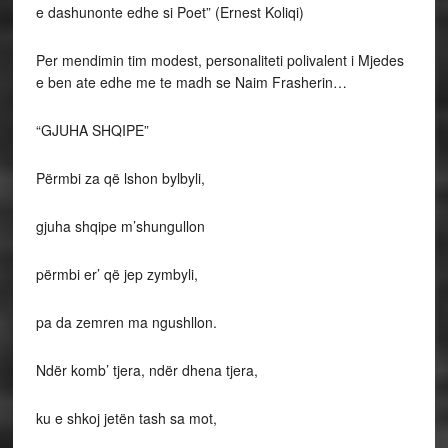
e dashunonte edhe si Poet” (Ernest Koliqi)
Per mendimin tim modest, personaliteti polivalent i Mjedes
e ben ate edhe me te madh se Naim Frasherin…
“GJUHA SHQIPE”
Përmbi za që lshon bylbyli,
gjuha shqipe m’shungullon
përmbi er’ që jep zymbyli,
pa da zemren ma ngushllon.
Ndër komb’ tjera, ndër dhena tjera,
ku e shkoj jetën tash sa mot,