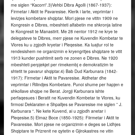
me siglen “Kacorri”.3)Vehbi Dibra Agolli (1867-1937):
Firmetar i Aktit te Pavaresise. Klerik i larte, veprimtar i
levizjes kombetare shqiptar. Mori pjese ne vititn 1909 ne
Kongresin e Dibres, mbeshteti alfabetin me shkronja latine
te Kongresit te Manastirit. Me 28 nentor 1912 ne krye te
delegateve te Dibres, merr pjese ne Kuvendin Kombetar te
Vlores ku u zgjodh kryetar i Pleqesise. Ka luajtur rol te
rendesishem ne organizmin e kryengritjes shqiptare te vitit
1913 kunder pushtimit serb ne zonen e Dibres. Ne 1920
mbeshteti perpjekjet per rimekembj e demokratizim te
shtetit te pavarur shqiptar.4) Bab Dud Karbunara (1842-
1917): Firmetar i Aktit te Pavaresise. Atdhetar dhe
veprimtar i Rilindjes Kombetare. Punoi shume per hapjen e
shkollave shqipe ne Berat. Jorgji Karbunara ishte
perfaqesues i Beratit ne Kuvendin Kombetar te Vlores, ku
firmosi Deklaraten e Shpalljes se Pavaresise me siglen ” J.
Karbunara “. Ne kete Kuvend, ai u zgjodh anetar i
Pleqesise.5) Elmaz Boce (1850-1925): Fiirmetar i Aktit te
Pavaresise. Mori pjese ne organizimin e deges se Lidhjes
Shqiptare te Prizrenit ne qytetin e Gjirokastres ne vitin