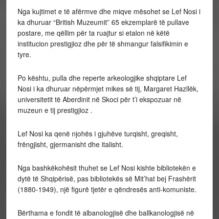
Nga kujtimet e të afërmve dhe miqve mësohet se Lef Nosi i
ka dhuruar “British Muzeumit” 65 ekzemplarë të pullave
postare, me qëllim për ta ruajtur si etalon në këtë
institucion prestigjioz dhe për të shmangur falsifikimin e
tyre.
Po kështu, pulla dhe reperte arkeologjike shqiptare Lef
Nosi i ka dhuruar nëpërmjet mikes së tij, Margaret Hazllëk,
universitetit të Aberdinit në Skoci për t’i ekspozuar në
muzeun e tij prestigjioz .
Lef Nosi ka qenë njohës i gjuhëve turqisht, greqisht,
frëngjisht, gjermanisht dhe italisht.
Nga bashkëkohësit thuhet se Lef Nosi kishte bibliotekën e
dytë të Shqipërisë, pas bibliotekës së Mit’hat bej Frashërit
(1880-1949), një figurë tjetër e qëndresës anti-komuniste.
Bërthama e fondit të albanologjisë dhe ballkanologjisë në