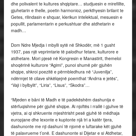
dhe polivalent te kultures shqiptare… studjuesin e mirefillte,
gjuhetarin e thelle, poetin harmonioz, perkthyesin brilant te
Getes, rilindasin e shquar, klerikun intelektual, mesuesin e
popullit, parlamentarin e perkushtuar dhe atdhetarin e
madh…
Dom Ndre Mjedja i mbylli sytë në Shkodër, më 1 gusht
1937, pas një veprimtarie të palodhur fetare, kulturore e
atdhetare. Mori pjesë në Kongresin e Manastirit, themeloi
shoqërinë kulturore “Agimi”, punoi shumë për gjuhën
shqipe, shkroi poezitë e përmbledhura në “Juvenilja”,
ndërmjet të cilave shkëlqejnë poemthat “Andrra e jetës”,
“Vaji i bylbylit”, “Liria”, “Lisus”, “Skodra”…
“Mjeden e bâni të Madh e të padekëshëm dashunija e
stërfuqishme për gjuhë shqipe. Ai njoftës i rrallë i gjuhve të
vjetra, ai qi shkruente mjeshtrisht pesë gjuhë të mëdhaja
europjane dhe lexonte e kuptonte njâ tri a katër tjera,
dashunonte me nji dashuní të njomë e luftarake kët gjuhë
të palavrueme t’onë. E dashunonte si Dijetar e si Atdhetar,