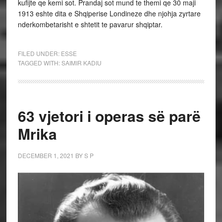
kufijte qe kemi sot. Prandaj sot mund te themi qe 30 maji
1913 eshte dita e Shqiperise Londineze dhe njohja zyrtare
nderkombetarisht e shtetit te pavarur shqiptar.
FILED UNDER:
ESSE
TAGGED WITH:
SAIMIR KADIU
63 vjetori i operas së parë
Mrika
DECEMBER 1, 2021
BY
S P