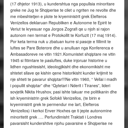
(17 dhjetor 1913), u kundershtua nga popullsia minoritare
greke ne Jug te Shqiperise te cilet u ngriten ne revolte dhe
me mbeshtetjen e plote te kryeministrit grek Elefteros
Venizellos deklaruan Republiken e Autonome te Epirit te
Veriut te kryesuar nga Jorgos Zografi qe u njoh si rajon
autonom nen termat e Protokollit te Korfuzit (17 maj 1914).
Por keta terma nuk u zbatuan kurre si pasoje e fillimit te
luftes se Pare Boterore dhe u anulluan nga Konferenca e
Ambasadoreve ne vitin 1921.Komunistet shqiptare ne vitin
1945 si fitimtare te pasluftes, duke injoruar historine u
lidhen ngushtesisht, ideologjikisht dhe ekonomikisht me
shtetet sllave qe kishin qene historikisht kunder krijimit te
nje shteti te pavarur shqiptar!!!Ne vitin 1960, “ Vellai i madh
i popullit shqiptar” dhe “Qytetari i Nderit i Tiranes”, lideri
sovjetik Nikita Hrushov, pasi ishte takuar me politikanin dhe
ish kryeministrin grek Sofokli Venizellos, (te birin e
kryeministrit grek te permendur me lart, Elefteros
Venizellos) i kerkoi Enver Hoxhes qe ti jepte autonomine
minoritetit grek …. Perfundimisht Traktati i Londres
pavarsisht kundershtive njohu pavarsine e Shqiperise ne