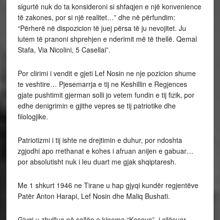
sigurtë nuk do ta konsideroni si shfaqjen e një konvenience
të zakones, por si një realitet…” dhe në përfundim:
“Përherë në dispozicion të juej përsa të ju nevojitet. Ju
lutem të pranoni shprehjen e nderimit më të thellë. Qemal
Stafa, Via Nicolini, 5 Casellai”.
Por clirimi i vendit e gjeti Lef Nosin ne nje pozicion shume
te veshtire… Pjesemarrja e tij ne Keshillin e Regjences
gjate pushtimit gjerman solli jo vetem fundin e tij fizik, por
edhe denigrimin e gjithe vepres se tij patriotike dhe
filologjike.
Patriotizmi i tij ishte ne drejtimin e duhur, por ndoshta
zgjodhi apo rrethanat e kohes i afruan anijen e gabuar…
por absolutisht nuk i leu duart me gjak shqiptaresh.
Me 1 shkurt 1946 ne Tirane u hap gjyqi kundër regjentëve
Patër Anton Harapi, Lef Nosin dhe Maliq Bushati.
Gjyqi u zhvillua në sallën e kinema “Kosova”, i cilësuar