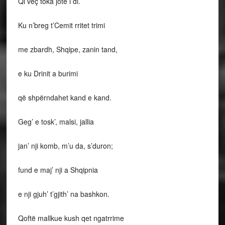
Qi veç toka jote i di.
Ku n’breg t’Cemit rritet trimi
me zbardh, Shqipe, zanin tand,
e ku Drinit a burimi
që shpërndahet kand e kand.
Geg’ e tosk’, malsi, jallia
jan’ nji komb, m’u da, s’duron;
fund e maj’ nji a Shqipnia
e nji gjuh’ t’gjith’ na bashkon.
Qoftë mallkue kush qet ngatrrime