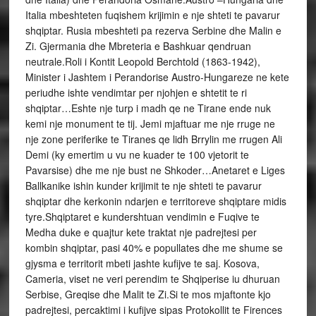
Italia mbeshteten fuqishem krijimin e nje shteti te pavarur
shqiptar. Rusia mbeshteti pa rezerva Serbine dhe Malin e
Zi. Gjermania dhe Mbreteria e Bashkuar qendruan
neutrale.Roli i Kontit Leopold Berchtold (1863-1942),
Minister i Jashtem i Perandorise Austro-Hungareze ne kete
periudhe ishte vendimtar per njohjen e shtetit te ri
shqiptar…Eshte nje turp i madh qe ne Tirane ende nuk
kemi nje monument te tij. Jemi mjaftuar me nje rruge ne
nje zone periferike te Tiranes qe lidh Brrylin me rrugen Ali
Demi (ky emertim u vu ne kuader te 100 vjetorit te
Pavarsise) dhe me nje bust ne Shkoder…Anetaret e Liges
Ballkanike ishin kunder krijimit te nje shteti te pavarur
shqiptar dhe kerkonin ndarjen e territoreve shqiptare midis
tyre.Shqiptaret e kundershtuan vendimin e Fuqive te
Medha duke e quajtur kete traktat nje padrejtesi per
kombin shqiptar, pasi 40% e popullates dhe me shume se
gjysma e territorit mbeti jashte kufijve te saj. Kosova,
Cameria, viset ne veri perendim te Shqiperise iu dhuruan
Serbise, Greqise dhe Malit te Zi.Si te mos mjaftonte kjo
padrejtesi, percaktimi i kufijve sipas Protokollit te Firences