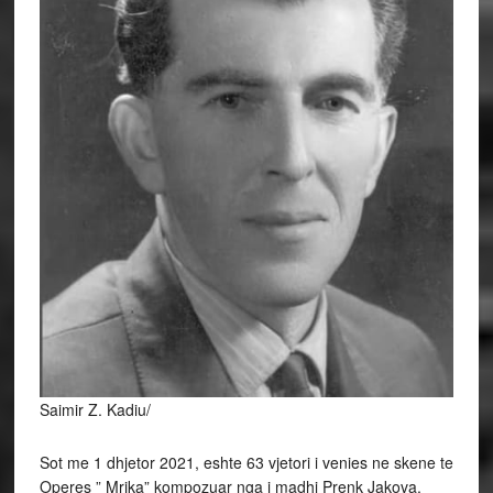
Saimir Z. Kadiu/
Sot me 1 dhjetor 2021, eshte 63 vjetori i venies ne skene te
Operes ” Mrika” kompozuar nga i madhi Prenk Jakova.