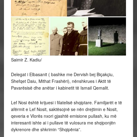
Saimir Z. Kadiu/
Delegat i Elbasanit ( bashke me Dervish bej Biçakçiu,
Shefqet Daiu, Mithat Frashëri), nënshkrues i Aktit të
Pavarësisë dhe anëtar i kabinetit të Ismail Qemalit.
Lef
Nosi është krijuesi i filatelisë shqiptare. Familjarët e të
afërmit e Lef Nosit, saktësojnë se nën drejtimin e Nosit,
qeveria e Vlorës nxori gjashtë emisione pullash, ku më
interesanti ishte ai i pullave të vulosura me shqiponjën
dykrenore dhe shkrimin “Shqipënia”.