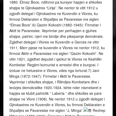
1880. Elmaz Boce, ndihmoi pa kursyer hapjen e shkolles
shqipe te Gjirokastres “Lirija”. Ne nentor te vitit 1912 u
zgjodh delegat i Gjirokastres ne Kuvendin e Vlores, ku
firmosi Deklaraten e Shpalljes se Pavaresise me siglen
“Elmas Boce”.6) Qazim Kokoshi (1882-1945): Firmetar i
Aktit te Pavaresise. Veprimtar per perhapjen e gjuhes
shqipe, patriot, njeri me bindje dhe pikepamje demokrate.
Zgjidhet delegat i Vlores ne Kuvendin e Gerces ne vitin
1911. Merr pjese ne kuvendin e Vlores ne nentor 1912, ku
firmosi Aktin e Pavaresise me siglen “Qazim Kokoshi”. Ne
vitin 1921, zgjidhet deputet i qarkut te Vlores ne Keshillin
Kombetar. Regjimi komunist e arrestoi dhe e burgosi. I
izoluar ne hetuesine e Vlores, vdes nga torturat.7) Jani
Minga (1872-1947): Firmetar i Aktit te Pavaresise.
Veprimtar i shkolles shqipe, i Rilindjes Kombetare dhe i
levizjes demokratike 1920-1924. Ishte nder nismetaret e
hapjes se klubit patriotik ” Laberia ” dhe shkolles se pare
shqipe ne Vlore (1908). Ne nentor 1912 u zgjodh delegat i
Gjirokastres ne Kuvendin e Vlores, ku firmosi Deklaraten e
Shpalljes se Pavaresise me siglen “J. Minga”.
Rexhep Mitrovica (1888-1960): Firmetar i Aktit te Pavaresise. Veprimtar i levizjes kombetare, intelektual, deputet, minister, kryeminister. Mori pjese si delegat i Pejes ne Kuvendin Kombetar te Vlores dhe ishte njeri nga nenshkruesit e deklarates se Pavaresise. Nje nga themeluesit e Partise Kombetare (1914), anetar i Komitetit “Mbrojtja Kombetare e Kosoves”. Zgjidhet senator i Kosoves ne Keshillin Kombetar te Lushnjes.9) Dhimiter Tutulani (1875-1937): Firmetar i Aktit te Pavaresise. Veprimtar i levizjes kombetare. Ne nentor 1912, zgjidhet delegat i Beratit ne Kuvendin historik te Vlores, ku nenshkroi Deklaraten e Pavaresise, me siglen “Dh. Tout.”. Ne vitin 1918 ishte delegat ne Kongresin e Durresit dhe ne vitin 1920 ne Kongresin e Lushnjes. Ne vitin 1925 kreu detyren e kryetarit te Bashkise se Beratit.10) Abas Dilaver (Celkupa) (1850 – 1926): Firmetar i Aktit te Pavaresise. Veprimtar i levizjes kombetare. Gjate viteve 1905-1907 u lidh dhe bashkepunoi me atdhetaret e njohur te asaj kohe si Dom Nikoll Kacorri etj. Priti ne Durres Ismail Qemalin e me pas, bashke me delegatet qe e shoqeronin ate, mori pjese ne mbledhjen e pare Kuvendit te Vlores. Delegat i Durresit, Deklaraten e Pavaresise, e firmosi me siglen “Abas Dilaver”.11) Shefqet Dajiu (1882-1946): Firmetar i Aktit te Pavaresise. Veprimtar i perhapjes se gjuhes shqipe dhe i levizjes kombetare. Ne nentor te vitit 1912, zgjidhet si perfaqesues i Elbasanit ne Kuvendin historik te Vlores per shpalljen e Pavaresise Kombetare. Firmosi Deklaraten e Pavaresise me siglen “Shefqet Daji”. Ne vitet 1920-1923 eshte deputet i Elbasanit ne parlamentin shqiptar. Shefqet Dajiu arrestohet dhe burgoset ne vitin 1945. Vdes ne burg ne 1946.12) Xhelal Koprencka (1876-1919): Firmetar i Aktit te Pavaresise. Nismetar per hapjen e shkollave shqipe ne vitin 1908 ne Skrapar, veprimtar i levizjes kombetare per pavaresi. Zgjidhet delegat i Skraparit ne Kuvendin e Vlores dhe ishte nje nga 40 firmetaret e Aktit te shpalljes se Pavaresise kombetare ne vitin 1912, dhe firmosi Deklaraten e Pavaresise me siglen “Xhelal Ko.”. Zgjidhet anetar i Pleqesise.13) Hajredin Cakrani (1860-1940): Firmetar i Aktit te Pavaresise. Ne vitet 1908-1909, punoi ngushte me klubet atdhetare ” Laberia ” te Vlores dhe te Filatit. U zgjodh delegat i Mallakastres ne Kuvendin historik te Vlores ne nentor te vitit 1912, ku firmosi Deklaraten e Pavaresise me siglen “Hajredin Cakrani”. Pjesemarres ne luften e Vlores kunder pushtuesve italiane.14) Iljaz Vrioni (1882-1932): Firmetar i Aktit te Pavaresise. Nen-kryetarit i Lidhjes se Prizrenit, deputet, minister, kryeminister. Ne nentor te vitit 1912 zgjidhet delegat i Beratit ne Kuvendin historik te Vlores, ku nenshkroi Deklaraten e Pavaresise, me siglen “Iljas Vrijon”. Ne 1920, zgjidhet delegat i Beratit ne Kongresin e Lushnjes. Kater here Kryeminister i Shqiperise dhe disa here si Minister i Jashtem dhe si Minister i Plotfuqishem i Shtetit Shqiptar ne Paris.15) Murad Toptani (1867-1918): Firmetar i Aktit te Pavaresise. Poet, publicist. Mori pjese ne Kuvendin historik te Vlores ne nentor 1912 si delegat i Tiranes dhe firmosi Deklaraten e Pavaresise me siglen “Murad Toptani”. Pas renies se qeverise se Vlores, Esat Pashe Toptani (kusheri i tij), i dogji shtepine dhe nje pjese te pasurise se tij brenda saj – libra, korrespondence, antikuare.16) Luigj Gurakuqi (1879-1925):Firmetar i Aktit te Pavaresise. Veprimtar i levizjes kombetare, minister, deputet, gjuhetar, poet, publicist. Pjesemarres ne Kongresin e Manastirit (1908), ku u zgjodh anetar komisioni per njehsimin e alfabetit. Pjesemarres ne kryengritjen e malesoreve te Mbi Shkodres dhe bashkehartues me I. Qemalin i Memorandumit te Greces. Ne 1912, ishte nder organizatoret e kryengritjes se pergjitheshme. Ne Kuvendin e Vlores te pavaresise, si perfaqesues i Shkodres, firmosi Deklaraten e Pavaresise nen siglen “Luz Gurakuqi”. Minister i Arsimit ne Qeverine e Perkohshme te Vlores. Anetar i delegacionit ne Konferencen e Paqes ne Paris. Deputet i Shkodres ne Keshillin Kombetar dhe perseri perfaqesues i Shkodres ne Kuvendin Kushtetues ne vitin 1924. Minister i Financave ne qeverine e Nolit. U vra ne Bari e 1925.17) Spiridon Ilo (1876-1950):Firmetar i Aktit te Pavaresise. Patriot, atdhetar. Shoqeron Ismail Qemalin ne udhetimin Trieste-Durres-Vlore. Merr pjese ne Kuvendin historik te Vlores ne nentor 1912, ku firmosi firmosi Deklaraten e Shpalljes se Pavaresise me siglen “Spiro T. Ilo”. Ne vitin 1914, perfshihet ne ceten e Themistokli Germenjit ne luftimet kunder shovinisteve greke.18) Thanas Floqi (1884-1945):Firmetar i Aktit te Pavaresise. Jurist, veprimtar i levizjes kombetare, publicist, gjuhetar, botues, kompozitor, perkthyes. Mori pjese ne Kuvendin historik te Vlores ne nentor 1912, ku firmosi Deklaraten e Shpalljes se Pavaresise me siglen ” Thanas V. Floqi “. Me pas punoi si jurist ne administraten shteterore ne Vlore.19) Lef Nosi (1873-1946):Firmetar i Aktit te Pavaresise. Veprimtar i levizjes kombetare, albanolog, studiues, deputet, minister. Ne nentor 1912 ishte delegat i Elbasanit ne Kuvendin e Vlores, ku firmosi Deklaraten e Shpalljes se Pavaresise me siglen ” Lef Nosi “. Ne qeverine e Ismail Qemalit, Lef Nosi caktohet minister. Anetar i delegacionit shqiptar prane Konferences se Paqes ne Paris. Ne 1945 u burgos dhe denua me vdekje. U pushkatua ne vitin 1946.20) Nuri Sojliu (1870-1940):Firmetar i Aktit te Pavaresise. Mbeshteti Kongresin e Elbasanit dhe ate Manastirit, ku mbeshteti alfabetin latin te gjuhes shqipe. Ne nentor te vitit 1912, u zgjodh delegat i Struges ne ne Kuvendin e Vlores, ku firmosi Deklaraten e Shpalljes se Pavaresise me siglen ” Nuri “. Ai mbeshteti levizjet politike me fryme demokratike te viteve `20.21) Ferit Vokopola (1887-1967):Firmetar i Aktit te Pavaresise. Teolog, ekonomist, poet, publicist, minister, deputet. Ne nentor te vitit 1912, u zgjodh delegat i Lushnjess ne ne Kuvendin e Vlores, ku firmosi Deklaraten e Shpalljes se Pavaresise me siglen ” M. Ferit Vokopola “. Ai ishte perfaqesues i Beratit, ne Parlamentin shqiptar nga viti 1923-1939. Minister i Bujqesise ne kabinetin e Iljaz Vrionit (1927-1928).22) Ymer Deliallisi (1873-1944):Firmetar i Aktit te Pavaresise. Ne nentor te vitit 1912, u zgjodh delegat i Shijakut ne Kuvendin e Vlores, ku firmosi Deklaraten e Shpalljes se Pavaresise me siglen ” Ymer “. Ne vitin 1920, perfaqeson Shijakun ne Kongresin e Lushnjes, ku edhe zgjidhet senator.23) Xhemal Deliallisi (1880-1941):Firmetar i Aktit te Pavaresise. Ne nentor 1912, u zgjodh delegat i Shijakut ne Kuvendin e Vlores, ku firmosi Deklaraten e Pavaresise me siglen “Xhemmalyyddin bej”. Ngarkohet me detyra ne Qeverine e Perkohshme te Vlores dhe ne administraten e Princ Vidit.24) Mustafa Merlika Kruja (1887-1958):Firmetar i Aktit te Pavaresise. Deputet, minister, Kryeminister, albanolog. Si delegat i Krujes ne Kuvendin Kombetar te Vlores me 28 nentor 1912, firmosi Aktin e Pavaresise kombetare, me siglen “Mustafa Asim Kruja” ku u zgjodh dhe anetar i Pleqesise. U caktua nenprefekt ne Vlore dhe me pas sekretar i pare i Qeverise se I. Qemalit. Me 1919 ishte sekretar i delegacionit shqiptar ne Konferencen e Paqes ne Paris. Ishte deputet i Kosoves ne zgjedhjet e para parlamentare te ne 1921. Pas ardhjes se komunizmit u detyrua te arratisej. Mustafa Kruja vdiq ne SHBA me 27 dhjetor 1958, ne moshen 71-vjecare.25) Abdi Toptani (1864-1942):Firmetar i Aktit te Pavaresise, minister. Ne vitin 1902 organizoi kryengritjen e armatosur te malesoreve te Shengjergjit e te Shupalit kunder administrates osmane. Ne Kuvendin e Vlores ai firmosi Aktin e Pavaresise me siglen “Abdi”. U zgjodh minister i Financave ne Qeverine e pare shqiptare.26) Veli Harci (1850-1914):Firmetar i Aktit te Pavaresise, intelektual. Veli Harci ishte nje intelektual i formuar. Veprimtar i klubit patriotik te qytetit, ai perfaqesoi Gjirokastren ne Kuvendin e Vlores dhe firmosi Aktin e Pavaresise me siglen “Veli Harci”.27) Nebi Sefa (1861-1942):Firmetar i Aktit te Pavaresise, atdhetar. Mori pjese ne kryengritjen e pergjithshme te viteve 1911 dhe 1912. Ne nentor te atij viti u zgjodh delegat i Lushnjes per ne Kuvendin e Vlores. Ku nenshkroi Aktin e Pavaresise me siglen “Nebi Sefa Lushja”. Ne vitet `20 perkrahu kursin politik te ndjekur prej forcave fanoliane.28) Mit’hat Frasheri (1880-1949):Firmetar i Aktit te Pavaresise, intelektual, deputet, patriot, minister. Mori pjese ne Kongresin e Manastirit, me 1908 ku u zgjodh kryetar i Kongresit dhe nenkryetar i Komisionit te hartimit te alfabetit. Ne Kuvendin e Vlores, Frasheri ishte delegat i Elbasanit dhe firmosi Aktin e Pavaresise me siglen “Mid’hat Frasheri”. Ne qeverine e Ismail Qemalit zgjidhet minister i Puneve te Pergjithshme. Ne janar 1923 fillon detyren e ministrit Fuqiplote te Republikes se Shqiperise ne Athine, deri ne dhjetor 1925. Me 1941 eshte nje nga themeluesit e Organizates Nacionaliste – Balli Kombetar. U detyrua ne nentor 1944 te largohet nga Shqiperia dhe te vendoset ne Itali. Nuk u pajtua kurre me komunizmin. Komunistet e detyruan te birin e Abdyl Frasherit, te ikte nga Shqiperia. Vdiq ne New York, SHBA, me 3 tetor 1949.29) Zihni Abas Kanina Hamzaraj (1885-1957):Firmetar i Aktit te Pavaresise, atdhetar, minister. Mori pjese ne kryengritjen e pergjithshme ne 1911. Ne Kuvendin e Vlores, si delegat i Vlores, firmosi ne Aktin e Pavaresise me siglen “Zihni Abbas Kanina”. U zgjodh drejtor i pergjithshem ne ministrine e Puneve te Jashtme. Me fillimin e Luftes se Dyte Boterore, Kanina u be pjese e Ballit Kombetar, perkrah Mit’hat Frasherit. Ne vitin 1951 u arrestua dhe u burgose, derisa vdiq, me 1957.30) Qemal Karaosmani Elbasani (1875-1949):Firmetar i Aktit te Pavaresise, patriot, deputet. Ne nentor 1912 u zgjodh delegat i Elbasanit ne kuvendin e Vlores dhe shoqeroi Ismail Qemalin nga Durresi ne Vlore. Firmosi Aktin e Pavaresise me siglen “Qemal Elbasani”. Mbeshteti qeverine e dale nga Kongresi i Lushnjes dhe per disa vite ishte asamblist. Ai u persekutua nga regjimi komunist.31) Sali G