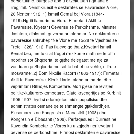
persekutime, burgosje apo u ekzekutuan nga ana e
rregjimit. Nenshkruesit e deklarates se Pavaresise.Vlore,
28 Nentor 1912. 1) Ismail Qemal bej Vlora (1844-
1919):Ngriti flamurin ne Vlore. Firmetar i Aktit te
Pavaresise. Kryetar i Qeverise se Perkohshme, Minister i
Jashtem, diplomat, guvernator, atdhetar. Ne deklaraten e
pavaresise shkruhej: “Ne Vlone me 15/28 te Vjeshtes se
Trete 1328/ 1912. Pas fjaleve qe tha z.Kryetari Ismail
Kemal beu, me te cilat tregoi rrezikun e math ne te cilin
ndodhet sot Shqiperia, te gjithe delegatet me nje za
venduan qe Shqiperia me sot te bahet ne vehte, e lire e
mosvarme”.2) Dom Nikolle Kacorri (1862-1917): Firmetar i
Aktit te Pavaresise. Klerik i larte, atdhetar, patriot dhe
veprimtar i Rilindjes Kombetare. Mori pjese ne levizjen
politike-kulturore-kombetare. Gjate kryengritjes se Kurbinit
1905-1907, hyri si ndermjetes midis popullsise dhe
administrates osmane qe te shmangte gjakderdhjen.
Pjesemarres ne Kongresin e Manastirit (1908) dhe
Kongresin e Elbasanit (1909). Perfaqesues i Durresit ne
Kuvendin Kombetar te Vlores ku u zgjodh nenkryetar i
qeverise se perkohshme. Firmosi deklaraten e pavaresise