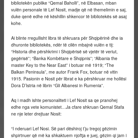
bibliotekën publike “Qemal Baholli”, në Elbasan, mban
vulën personale të Lef Nosit, madje që në themelimin e saj,
duke qenë edhe në këshillin shkencor të bibliotekës së asaj
kohe.
Ai blinte rregullisht libra të shkruara për Shqipërinë dhe ia
dhuronte bibliotekës, ndër të cilën mbajnë vulën e tij:
“Historia dhe përshkrimi i Shqipërisë së vjetër të veriut,
gegërisë”; “Banka Kombëtare e Shqipnis”; “Albania the
master Key to the Near East” i botuar më 1919; “The
Balkan Peninsula”, me autor Frank Fox, botuar në vitin
1915. Pasionin e Nosit për librat e ka përshkruar me hollësi
Dora D’Istria në librin “Gli Albanesi in Rumenia”.
Aq i madh ishte personaliteti i Lef Nosit sa qe pranohej
edhe nga vete komunistet…Ja cfare shkruan Qemal Stafa
ne nje leter drejtuar Nosit:
“I nderuari Lef Nosi. Së pari dëshiroj t’ju tregoj gëzimin
shpirtnuer që më ka shkaktuem njoftja e juej, gëzim qi jam i