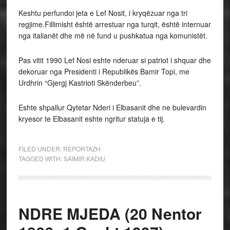
Keshtu perfundoi jeta e Lef Nosit, i kryqëzuar nga tri
regjime.Fillimisht është arrestuar nga turqit, është internuar
nga italianët dhe më në fund u pushkatua nga komunistët.
Pas vitit 1990 Lef Nosi eshte nderuar si patriot i shquar dhe
dekoruar nga Presidenti i Republikës Bamir Topi, me
Urdhrin “Gjergj Kastrioti Skënderbeu”.
Eshte shpallur Qytetar Nderi i Elbasanit dhe ne bulevardin
kryesor te Elbasanit eshte ngritur statuja e tij.
FILED UNDER:
REPORTAZH
TAGGED WITH:
SAIMIR KADIU
NDRE MJEDA (20 Nentor