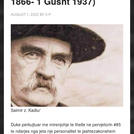
1866- 1 Gusht 1937)
AUGUST 1, 2022
BY
S P
Saimir z. Kadiu/
Duke perkujtuar me mirenjohje te thelle ne pervjetorin #85
te ndarjes nga jeta nje personalitet te jashtezakonshem