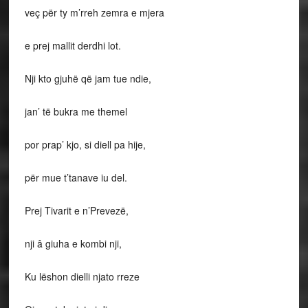
veç për ty m’rreh zemra e mjera
e prej mallit derdhi lot.
Nji kto gjuhë që jam tue ndie,
jan’ të bukra me themel
por prap’ kjo, si diell pa hije,
për mue t’tanave iu del.
Prej Tivarit e n’Prevezë,
nji â giuha e kombi nji,
Ku lëshon dielli njato rreze