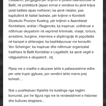
Ballit, në prefekturë (jepen emrat e vendeve ku janë krijua
çetat balliste sipas rretheve); ka qenë nisiator, pas
kapitullimit të Italisë fashiste, për krijimin e Komitetit
Ekzekutiv Provizor Kuisling, për krijimin e Asamblesë
Kombëtare; anëtar i Regjencës; ka inspiruar, urdhëruar e
ndihmuar okupatorin në veprimet kriminale, vrasje, tortura,
arrestime, burgime, internime e shpërngulje të popullatës
në kampet e shfarosjes; ka bashkëpunuar me konsullin
Von Scheinger; ka inspiruar dhe ndihmuar organizatat
tradhtare të Ballit Kombëtar e Legalitetit; ka qenë vegël e
ndigjueshme e okupatorit , etj.
Pjesa me e madhe e akuzave ishte e pabesueshme edhe
per vete trupin gjykues, por vendimi ishte marre prej
kohesh…
Nuk u pushkatuan thjeshte tre kuislinge nga regjimi
komunist, por tre figura nga me te rendesishmet e historise
dhe kultures shqiptare…