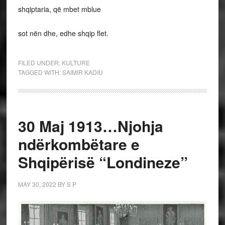
shqiptaria, që mbet mblue
sot nën dhe, edhe shqip flet.
FILED UNDER:
KULTURE
TAGGED WITH:
SAIMIR KADIU
30 Maj 1913…Njohja
ndërkombëtare e
Shqipërisë “Londineze”
MAY 30, 2022
BY
S P