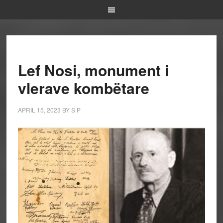
Lef Nosi, monument i
vlerave kombëtare
APRIL 15, 2023
BY
S P