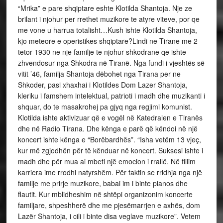
“Mrika” e pare shqiptare eshte Klotilda Shantoja. Nje ze
brilant i njohur per rrethet muzikore te atyre viteve, por qe
me vone u harrua totalisht…Kush ishte Klotilda Shantoja,
kjo meteore e operistikes shqiptare?Lindi ne Tirane me 2
tetor 1930 ne nje familje te njohur shkodrane qe ishte
zhvendosur nga Shkodra në Tiranë. Nga fundi i vjeshtës së
vitit ’46, familja Shantoja dëbohet nga Tirana per ne
Shkoder, pasi xhaxhai i Klotildes Dom Lazer Shantoja,
kleriku i famshem intelektual, patrioti i madh dhe muzikanti i
shquar, do te masakrohej pa gjyq nga regjimi komunist.
Klotilda ishte aktivizuar që e vogël në Katedralen e Tiranës
dhe në Radio Tirana. Dhe kënga e parë që këndoi në një
koncert ishte kënga e “Borëbardhës”. “Isha vetëm 13 vjeç,
kur më zgjodhën për të kënduar në koncert. Suksesi ishte i
madh dhe për mua ai mbeti një emocion i rrallë. Në fillim
karriera ime rrodhi natyrshëm. Për faktin se rridhja nga një
familje me prirje muzikore, babai im i binte pianos dhe
flautit. Kur mblidheshim në shtëpi organizonim koncerte
familjare, shpeshherë dhe me pjesëmarrjen e axhës, dom
Lazër Shantoja, i cili i binte disa veglave muzikore”. Vetem