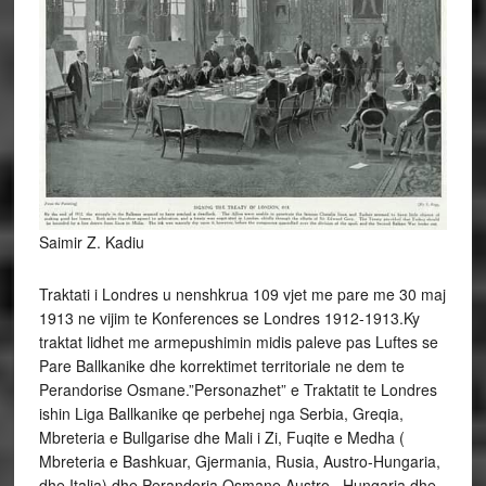
Saimir Z. Kadiu
Traktati i Londres u nenshkrua 109 vjet me pare me 30 maj
1913 ne vijim te Konferences se Londres 1912-1913.Ky
traktat lidhet me armepushimin midis paleve pas Luftes se
Pare Ballkanike dhe korrektimet territoriale ne dem te
Perandorise Osmane.”Personazhet” e Traktatit te Londres
ishin Liga Ballkanike qe perbehej nga Serbia, Greqia,
Mbreteria e Bullgarise dhe Mali i Zi, Fuqite e Medha (
Mbreteria e Bashkuar, Gjermania, Rusia, Austro-Hungaria,
dhe Italia) dhe Perandoria Osmane.Austro –Hungaria dhe