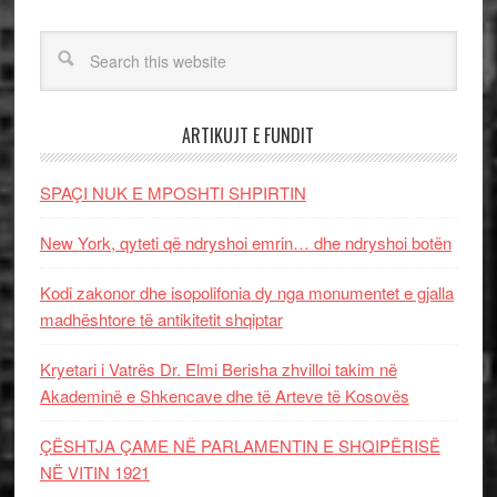
ARTIKUJT E FUNDIT
SPAÇI NUK E MPOSHTI SHPIRTIN
New York, qyteti që ndryshoi emrin… dhe ndryshoi botën
Kodi zakonor dhe isopolifonia dy nga monumentet e gjalla
madhështore të antikitetit shqiptar
Kryetari i Vatrës Dr. Elmi Berisha zhvilloi takim në
Akademinë e Shkencave dhe të Arteve të Kosovës
ÇËSHTJA ÇAME NË PARLAMENTIN E SHQIPËRISË
NË VITIN 1921