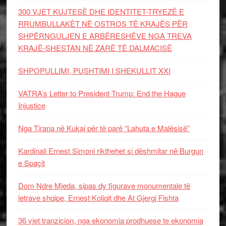
300 VJET KUJTESË DHE IDENTITET-TRYEZË E
RRUMBULLAKËT NË OSTROS TË KRAJËS PËR
SHPËRNGULJEN E ARBËRESHËVE NGA TREVA
KRAJË-SHESTAN NË ZARË TË DALMACISË
SHPOPULLIMI, PUSHTIMI I SHEKULLIT XXI
VATRA’s Letter to President Trump: End the Hague
Injustice
Nga Tirana në Kukaj për të parë “Lahuta e Malësisë”
Kardinali Ernest Simoni rikthehet si dëshmitar në Burgun
e Spaçit
Dom Ndre Mjeda, sipas dy figurave monumentale të
letrave shqipe, Ernest Koliqit dhe At Gjergj Fishta
36 vjet tranzicion, nga ekonomia prodhuese te ekonomia