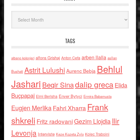
Arkiv
TAGS
arben llalla
alfons Grishaj
Anton Cefa
asllan
albano kolonjari
Behlul
Astrit Lulushi
Aurenc Bebja
Bushati
Jashari
dalip greca
Beqir Sina
Elida
Buçpapaj
Enver Bytyci
Elmi Berisha
Ermira Babamusta
Frank
Eugjen Merlika
Fahri Xharra
shkreli
Ilir
Gezim Llojdia
Fritz radovani
Levonja
Interviste
Kolec Traboini
Keze Kozeta Zylo