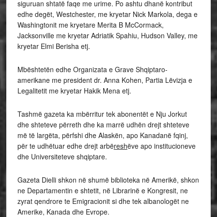
siguruan shtatë faqe me urime. Po ashtu dhanë kontribut
edhe degët, Westchester, me kryetar Nick Markola, dega e
Washingtonit me kryetare Merita B McCormack,
Jacksonville me kryetar Adriatik Spahiu, Hudson Valley, me
kryetar Elmi Berisha etj.
Mbështetën edhe Organizata e Grave Shqiptaro-
amerikane me president dr. Anna Kohen, Partia Lëvizja e
Legalitetit me kryetar Hakik Mena etj.
Tashmë gazeta ka mbërritur tek abonentët e Nju Jorkut
dhe shteteve përreth dhe ka marrë udhën drejt shteteve
më të largëta, përfshi dhe Alaskën, apo Kanadanë fqinj,
për te udhëtuar edhe drejt arbë
resh
ëve apo institucioneve
dhe Universiteteve shqiptare.
Gazeta Dielli shkon në shumë biblioteka në Amerikë, shkon
ne Departamentin e shtetit, në Librarinë e Kongresit, ne
zyrat qendrore te Emigracionit si dhe tek albanologët ne
Amerike, Kanada dhe Evrope.