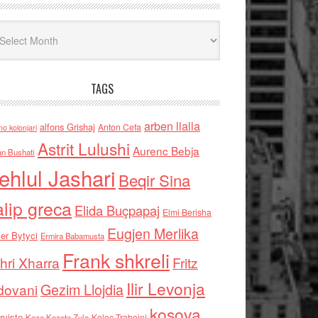
iv
TAGS
arben llalla
alfons Grishaj
Anton Cefa
no kolonjari
Astrit Lulushi
Aurenc Bebja
an Bushati
ehlul Jashari
Beqir Sina
alip greca
Elida Buçpapaj
Elmi Berisha
Eugjen Merlika
er Bytyci
Ermira Babamusta
Frank shkreli
hri Xharra
Fritz
Ilir Levonja
Gezim Llojdia
dovani
kosova
rviste
Kolec Traboini
Keze Kozeta Zylo