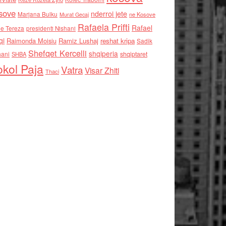
sove
nderroi jete
Marjana Bulku
ne Kosove
Murat Gecaj
Rafaela Prifti
Rafael
e Tereza
presidenti Nishani
qi
Raimonda Moisiu
Ramiz Lushaj
reshat kripa
Sadik
Shefqet Kercelli
shqiperia
hani
shqiptaret
SHBA
kol Paja
Vatra
Visar Zhiti
Thaci