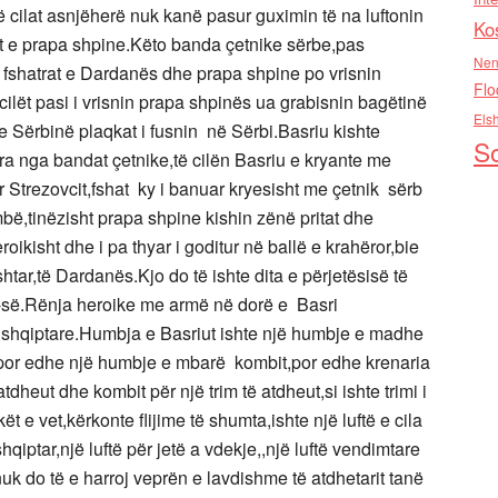
 cilat asnjëherë nuk kanë pasur guximin të na luftonin
Ko
ht e prapa shpine.Këto banda çetnike sërbe,pas
Nen
r fshatrat e Dardanës dhe prapa shpine po vrisnin
Flo
cilët pasi i vrisnin prapa shpinës ua grabisnin bagëtinë
Els
me Sërbinë plaqkat i fusnin në Sërbi.Basriu kishte
So
ra nga bandat çetnike,të cilën Basriu e kryante me
 Strezovcit,fshat ky i banuar kryesisht me çetnik sërb
bë,tinëzisht prapa shpine kishin zënë pritat dhe
oikisht dhe i pa thyar i goditur në ballë e krahëror,bie
tar,të Dardanës.Kjo do të ishte dita e përjetësisë të
ÇK-së.Rënja heroike me armë në dorë e Basri
 shqiptare.Humbja e Basriut ishte një humbje e madhe
,por edhe një humbje e mbarë kombit,por edhe krenaria
atdheut dhe kombit për një trim të atdheut,si ishte trimi i
t e vet,kërkonte flijime të shumta,ishte një luftë e cila
iptar,një luftë për jetë a vdekje,,një luftë vendimtare
uk do të e harroj veprën e lavdishme të atdhetarit tanë