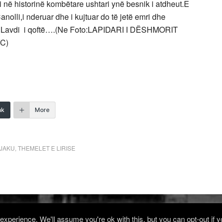
i në historinë kombëtare ushtari ynë besnik i atdheut.E
Canolli,i nderuar dhe i kujtuar do të jetë emri dhe
lli.Lavdi i qoftë….(Ne Foto:LAPIDARI I DËSHMORIT
C)
nk
More
JAKU
,
THEMELET E LIRISE
xperience. We'll assume you're ok with this, but you can opt-out if 