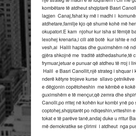
kombëtare të atdheut shqiptarë Basri Canol
lagjen Canaj,fshat ky më i madhi i komunës
atdhetare,familje kjo që shumë kohë më herët
okupatori.E kam njohur kur isha si fëmijë bab
lexohej krenaria,i cili atë botë kur ishte e 
vesh,ai Halili haptas dhe guximshëm në n
gjëra shkojnë me traditë atdhedashurie,të ci
frymuar,jetuar e punuar që atdheu të rroj i lir
Halil e Basri Canollit,një strateg i shquar i 
nderë këtyre trojeve kurse sllavo çetnikëve 
e dëgjonin copëtoheshin me këmbë e kokë duk
guximshëm e të mençur,që zemra dhe shpirti
Canolli,po rritej në kohën kur kombi ynë po
coptohej,shqiptarët po ndiqeshin,vriteshin
tokat e të parëve tanë,andaj duke u rritur 
më demokratike se çlirimi i atdheut nga pus