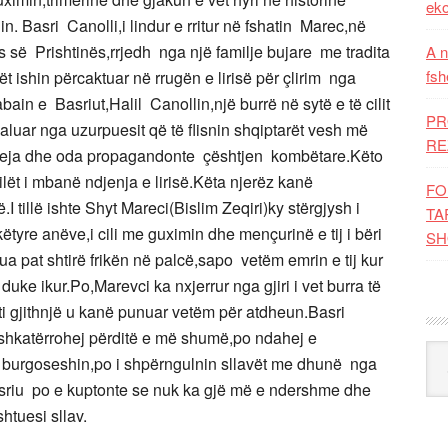
eko
lin.
Basri Canolli,i lindur e rritur në fshatin Marec,në
 së Prishtinës,rrjedh nga një familje bujare me tradita
A n
fsh
 ishin përcaktuar në rrugën e lirisë për çlirim nga
ain e Basriut,Halil Canollin,një burrë në sytë e të cilit
PR
ndaluar nga uzurpuesit që të flisnin shqiptarët vesh më
RE
deja dhe oda propagandonte çështjen kombëtare.Këto
lët i mbanë ndjenja e lirisë.Këta njerëz kanë
FO
ë.I tillë ishte Shyt Mareci(Bislim Zeqiri)ky stërgjysh i
TA
këtyre anëve,i cili me guximin dhe mençurinë e tij i bëri
SH
ua pat shtirë frikën në palcë,sapo vetëm emrin e tij kur
e ikur.Po,Marevci ka nxjerrur nga gjiri i vet burra të
 gjithnjë u kanë punuar vetëm për atdheun.Basri
 shkatërrohej përditë e më shumë,po ndahej e
Kat
 e burgoseshin,po i shpërngulnin sllavët me dhunë nga
Basriu po e kuptonte se nuk ka gjë më e ndershme dhe
htuesi sllav.