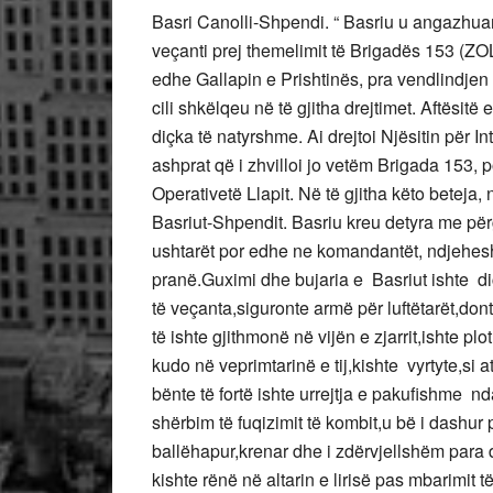
Basri Canolli-Shpendi. “ Basriu u angazhuar 
veçanti prej themelimit të Brigadës 153 (ZOL
edhe Gallapin e Prishtinës, pra vendlindjen e
cili shkëlqeu në të gjitha drejtimet. Aftësitë
diçka të natyrshme. Ai drejtoi Njësitin për 
ashprat që i zhvilloi jo vetëm Brigada 153, 
Operativetë Llapit. Në të gjitha këto beteja,
Basriut-Shpendit. Basriu kreu detyra me përgj
ushtarët por edhe ne komandantët, ndjeheshi
pranë.Guximi dhe bujaria e Basriut ishte diç
të veçanta,siguronte armë për luftëtarët,dont
të ishte gjithmonë në vijën e zjarrit,ishte p
kudo në veprimtarinë e tij,kishte vyrtyte,s
bënte të fortë ishte urrejtja e pakufishme n
shërbim të fuqizimit të kombit,u bë i dashur
ballëhapur,krenar dhe i zdërvjellshëm para 
kishte rënë në altarin e lirisë pas mbarimit 