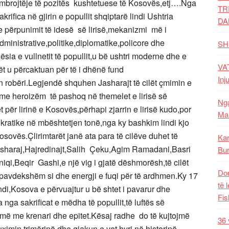
ë mbrojtëje të pozitës kushtetuese të Kosovës,etj….Nga
TR
ifica në gjirin e popullit shqiptarë lindi Ushtria
DA
 e përpunimit të idesë së lirisë,mekanizmi më i
ministrative,politike,diplomatike,policore dhe
SH
sia e vullnetit të popullit,u bë ushtri moderne dhe e
VAT
t u përcaktuan për të i dhënë fund
Inj
n robëri.Legjendë shquhen Jasharajt të cilët çmimin e
ar me heroizëm të pashoq në themelet e lirisë së
Nga
 për lirinë e Kosovës,përhapi zjarrin e lirisë kudo,por
Mal
kratike në mbështetjen tonë,nga ky bashkim lindi kjo
Kosovës.Çlirimtarët janë ata para të cilëve duhet të
Kar
asharaj,Hajredinajt,Salih Çeku,Agim Ramadani,Basri
Bur
qi,Beqir Gashi,e një vig i gjatë dëshmorësh,të cilët
Dom
 pavdekshëm si dhe energji e fuqi për të ardhmen.Ky 17
të 
vendi,Kosova e përvuajtur u bë shtet i pavarur dhe
Fis
nga sakrificat e mëdha të popullit,të luftës së
ojmë me krenari dhe epitet.Kësaj radhe do të kujtojmë
36 
uximin,trimërinë dhe gjakun e vet hyri në historinë