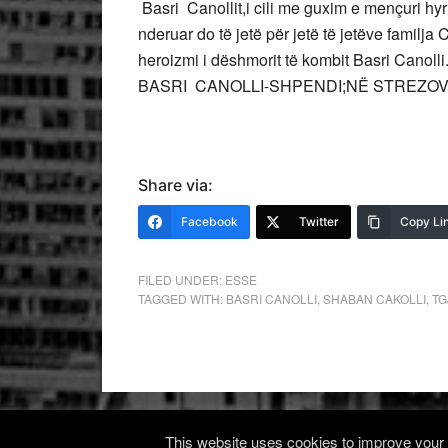
Basri Canollit,i cili me guxim e mençuri hyr
nderuar do të jetë për jetë të jetëve familja 
heroizmi i dëshmorit të kombit Basri Cano
BASRI CANOLLI-SHPENDI;NË STREZOV
Share via:
Facebook
Twitter
Copy Li
FILED UNDER:
ESSE
TAGGED WITH:
BASRI CANOLLI
,
SHABAN CAKOLLI
,
TG
This website uses cookies to improve your e