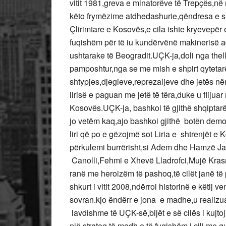
vitit 1981,greva e minatorëve të Trepçës,n
këto frymëzime atdhedashurie,qëndresa e sakr
Çlirimtare e Kosovës,e cila ishte kryevepër
fuqishëm për të iu kundërvënë makinerisë ad
ushtarake të Beogradit.UÇK-ja,doli nga thellë
pamposhtur,nga se me mish e shpirt qytetarë
shtypjes,djegieve,reprezaljeve dhe jetës në
lirisë e paguan me jetë të tëra,duke u fliju
Kosovës.UÇK-ja, bashkoi të gjithë shqiptarët
jo vetëm kaq,ajo bashkoi gjithë botën demo
liri që po e gëzojmë sot Liria e shtrenjët e 
përkulemi burrërisht,si Adem dhe Hamzë J
Canolli,Fehmi e Xhevë Lladrofci,Mujë Krasni
ranë me heroizëm të pashoq,të cilët janë të
shkurt i vitit 2008,ndërroi historinë e këtij 
sovran.kjo ëndërr e jona e madhe,u realizua 
lavdishme të UÇK-së,bijët e së cilës i kujt
një strateg të madh e të fuqishëm i cili me g