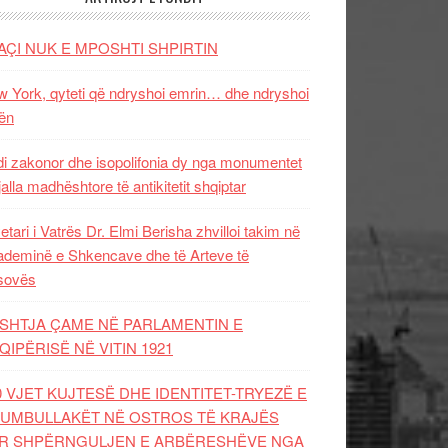
AÇI NUK E MPOSHTI SHPIRTIN
 York, qyteti që ndryshoi emrin… dhe ndryshoi
ën
i zakonor dhe isopolifonia dy nga monumentet
jalla madhështore të antikitetit shqiptar
etari i Vatrës Dr. Elmi Berisha zhvilloi takim në
deminë e Shkencave dhe të Arteve të
sovës
SHTJA ÇAME NË PARLAMENTIN E
QIPËRISË NË VITIN 1921
0 VJET KUJTESË DHE IDENTITET-TRYEZË E
UMBULLAKËT NË OSTROS TË KRAJËS
R SHPËRNGULJEN E ARBËRESHËVE NGA