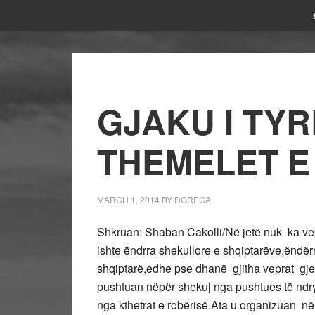
GJAKU I TY
THEMELET E 
MARCH 1, 2014
BY
DGRECA
Shkruan: Shaban Cakolli/
Në jetë nuk ka ve
ishte ëndrra shekullore e shqiptarëve,ëndë
shqiptarë,edhe pse dhanë gjitha veprat gje
pushtuan nëpër shekuj nga pushtues të ndry
nga kthetrat e robërisë.Ata u organizuan n