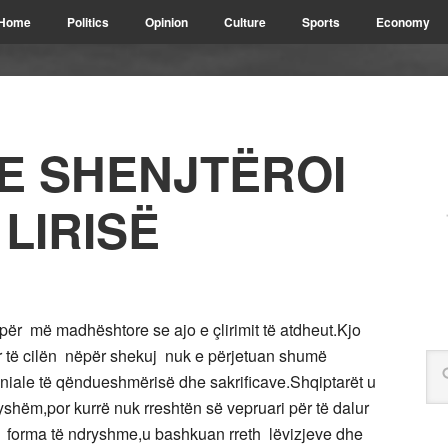
Home
Politics
Opinion
Culture
Sports
Economy
RE SHENJTËROI
LIRISË
për më madhështore se ajo e çlirimit të atdheut.Kjo
rr të cilën nëpër shekuj nuk e përjetuan shumë
niale të qëndueshmërisë dhe sakrificave.Shqiptarët u
shëm,por kurrë nuk rreshtën së vepruari për të dalur
ë forma të ndryshme,u bashkuan rreth lëvizjeve dhe