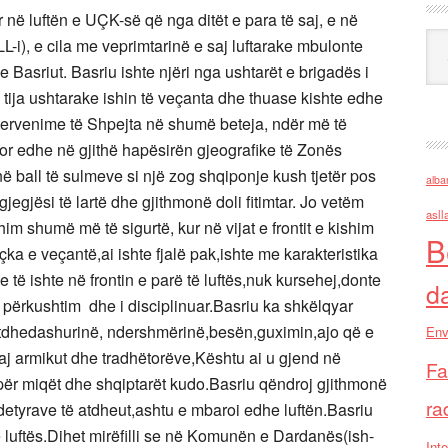
në luftën e UÇK-së që nga ditët e para të saj, e në
Ark
L-i), e cila me veprimtarinë e saj luftarake mbulonte
 Basriut. Basriu ishte njëri nga ushtarët e brigadës i
 e tija ushtarake ishin të veçanta dhe thuase kishte edhe
Intervenime të Shpejta në shumë beteja, ndër më të
por edhe në gjithë hapësirën gjeografike të Zonës
 në ball të sulmeve si një zog shqiponje kush tjetër pos
alba
egjësi të lartë dhe gjithmonë doli fitimtar. Jo vetëm
asll
m shumë më të sigurtë, kur në vijat e frontit e kishim
B
ka e veçantë,ai ishte fjalë pak,ishte me karakteristika
e të ishte në frontin e parë të luftës,nuk kursehej,donte
d
lot përkushtim dhe i disciplinuar.Basriu ka shkëlqyar
i atdhedashurinë, ndershmërinë,besën,guximin,ajo që e
Env
daj armikut dhe tradhëtorëve,Kështu ai u gjend në
Fa
 për miqët dhe shqiptarët kudo.Basriu qëndroj gjithmonë
ra
detyrave të atdheut,ashtu e mbaroi edhe luftën.Basriu
të luftës.Dihet mirëfilli se në Komunën e Dardanës(ish-
Inte