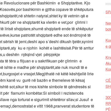
vizje Revolucionare për Bashkimin e Shqiptarëve.
Kjo
 Kosovës,por bashkimin e gjitha copave të shkëputura
SP
shqiptarët,në shtetin natyral,shtet ky të vetmin që e
kurti për ne shqiptarët ka vlerën e vet,por çlirimi i
New
ë lirisë shqiptare,shumë shqiptarë ende të shkëputur
bot
lavëve,kurse patriotët shqiptarë edhe sot ëndrrojnë të
Kod
t sërish të jemi,deshi apo s´deshi dikush tjetër,synimi
e g
ptarë,aty ku e njohin kohët e lashtësisë.Për të arritur
ës,u deshën njëqind vjet përpjekje
Kry
 të tëra u flijuan e u sakrifikuan për çlirimin e
Aka
ë ishte e madhe për shqiptarët,ate nuk mundi të e
Ko
t,burgosjet e vrasjet.Megjithatë në këtë kështjellë lirie
shëm kanë vu gurë në bazën e themeleve të kësaj
ÇË
SH
 është sot,sikur të mos kishte simbole të qëndresës si
it për flamurin kombëtar.Si simboli i rezistencës
30
llave nga torturat e sigurimit shtetëror sllav,si Jusuf e
RR
açi,demostratat e vitit 1968,pranverat studentore të
PË