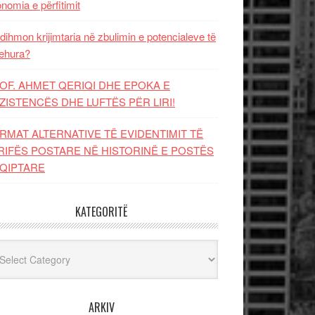
nomia e përfitimit
dihmon krijimtaria në zbulimin e potencialeve të
ehura?
OF. AHMET QERIQI DHE EPOKA E
ZISTENCЁS DHE LUFTЁS PЁR LIRI!
RMAT ALTERNATIVE TË EVIDENTIMIT TË
RIFËS POSTARE NË HISTORINË E POSTËS
QIPTARE
KATEGORITË
egoritë
ARKIV