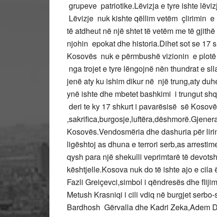
grupeve patriotike.Lëvizja e tyre ishte lë
Lëvizje nuk kishte qëllim vetëm çlirimin e
të atdheut në një shtet të vetëm me të gjithë 
njohin epokat dhe historia.Dihet sot se 17 sh
Kosovës nuk e përmbushë vizionin e plotë t
nga trojet e tyre lëngojnë nën thundrat e sl
jenë aty ku ishim dikur në një trung,aty duhe
ynë ishte dhe mbetet bashkimi i trungut shqi
deri te ky 17 shkurt i pavarësisë së Kosov
,sakrifica,burgosje,luftëra,dëshmorë.Gjenerata
Kosovës.Vendosmëria dhe dashuria për lirin
ligështoj as dhuna e terrori serb,as arrestime
qysh para një shekulli veprimtarë të devot
kështjelle.Kosova nuk do të ishte ajo e cila
Fazli Greiçevci,simbol i qëndresës dhe flijim
Metush Krasniqi i cili vdiq në burgjet serbo-s
Bardhosh Gërvalla dhe Kadri Zeka,Adem Dem