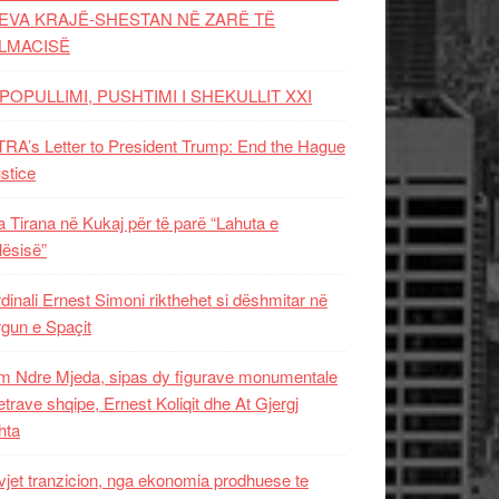
EVA KRAJË-SHESTAN NË ZARË TË
LMACISË
POPULLIMI, PUSHTIMI I SHEKULLIT XXI
RA’s Letter to President Trump: End the Hague
ustice
 Tirana në Kukaj për të parë “Lahuta e
ësisë”
dinali Ernest Simoni rikthehet si dëshmitar në
gun e Spaçit
 Ndre Mjeda, sipas dy figurave monumentale
letrave shqipe, Ernest Koliqit dhe At Gjergj
hta
vjet tranzicion, nga ekonomia prodhuese te