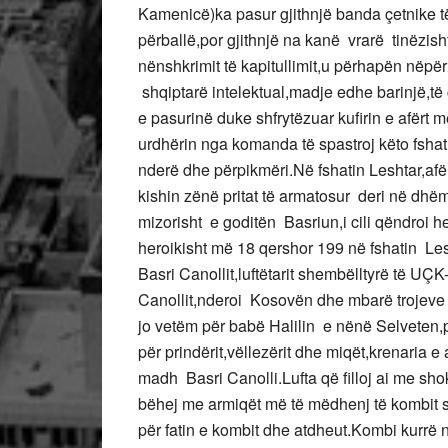
Kamenicë)ka pasur gjithnjë banda çetnike të
përballë,por gjithnjë na kanë vrarë tinëzis
nënshkrimit të kapitullimit,u përhapën nëpë
shqiptarë intelektual,madje edhe barinjë,të 
e pasurinë duke shfrytëzuar kufirin e afërt 
urdhërin nga komanda të spastroj këto fshat
nderë dhe përpikmëri.Në fshatin Leshtar,afër
kishin zënë pritat të armatosur deri në dhëm
mizorisht e goditën Basriun,i cili qëndroi her
heroikisht më 18 qershor 199 në fshatin Lesh
Basri Canollit,luftëtarit shembëlltyrë të U
Canollit,nderoi Kosovën dhe mbarë trojeve
jo vetëm për babë Halilin e nënë Selveten
për prindërit,vëllezërit dhe miqët,krenaria e 
madh Basri Canolli.Lufta që filloj ai me shokë
bëhej me armiqët më të mëdhenj të kombit shq
për fatin e kombit dhe atdheut.Kombi kurrë n