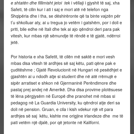
e shtatën dhe fillimisht jetoi tek
i vëllaji i gjyshit të saj, xha
Safeti, të cilin kur i ati i saj e mori atë në telefon nga
Shqipëria dhe i tha, se dëshirëronte që ta binte vajzën për
t’u shkolluar aty, ai u tregua jo vetëm i gatshëm, por i doli e
priti, bile edhe në Itali dhe tek ai ajo qëndroi deri para pak
vitesh, kur mbas një sëmundje të rëndë e të gjatë, ndërroi
jetë.
Por historia e xha Safetit, të cilën më saktë e mori vesh
mbas disa vitesh të ardhjes së saj këtu, pati qëne pak e
çuditëshme ; Gjatë Revolucionit në Hungari në pesëdhjet e
gjashtën ai u ndodh atje si student dhe në atë rrëmujë e
sipër arratiset e shkon në Gjermaninë Perëndimore dhe
pastaj prej andej në Amerikë. Dha disa provime plotësuese
të lëna përgjysëm në Europë dhe pranohet më mbas si
pedagog në La Guardia University, ku qëndroi atje deri sa
doli në pension. Gruan, e cila i kish vdekur një vit para
ardhjes së saj këtu, kishte me origjine irlandeze dhe me të
pati vetëm një djalë, por që jetonte në Kaliforni.