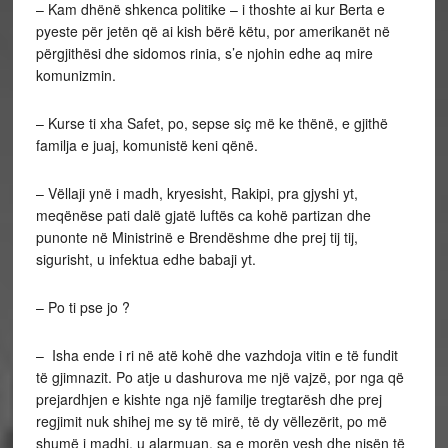
– Kam dhënë shkenca politike – i thoshte ai kur Berta e
pyeste për jetën që ai kish bërë këtu, por amerikanët në
përgjithësi dhe sidomos rinia, s’e njohin edhe aq mire
komunizmin.
– Kurse ti xha Safet, po, sepse siç më ke thënë, e gjithë
familja e juaj, komunistë keni qënë.
– Vëllaji ynë i madh, kryesisht, Rakipi, pra gjyshi yt,
meqënëse pati dalë gjatë luftës ca kohë partizan dhe
punonte në Ministrinë e Brendëshme dhe prej tij tij,
sigurisht, u infektua edhe babaji yt.
– Po ti pse jo ?
– Isha ende i ri në atë kohë dhe vazhdoja vitin e të fundit
të gjimnazit. Po atje u dashurova me një vajzë, por nga që
prejardhjen e kishte nga një familje tregtarësh dhe prej
regjimit nuk shihej me sy të mirë, të dy vëllezërit, po më
shumë i madhi, u alarmuan, sa e morën vesh dhe nisën të