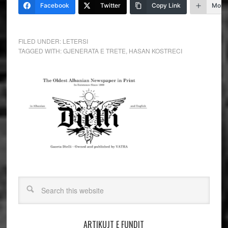
Facebook
Twitter
Copy Link
More
FILED UNDER:
LETERSI
TAGGED WITH:
GJENERATA E TRETE
,
HASAN KOSTRECI
ARTIKUJT E FUNDIT