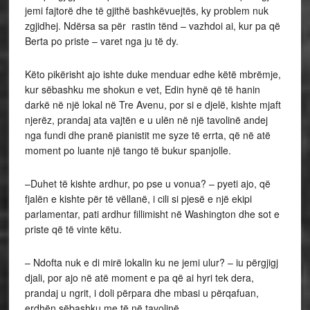
jemi fajtorë dhe të gjithë bashkëvuejtës, ky problem nuk
zgjidhej. Ndërsa sa për rastin tënd – vazhdoi ai, kur pa që
Berta po priste – varet nga ju të dy.
Këto pikërisht ajo ishte duke menduar edhe këtë mbrëmje,
kur sëbashku me shokun e vet, Edin hynë që të hanin
darkë në një lokal në Tre Avenu, por si e djelë, kishte mjaft
njerëz, prandaj ata vajtën e u ulën në një tavolinë andej
nga fundi dhe pranë pianistit me syze të errta, që në atë
moment po luante një tango të bukur spanjolle.
–Duhet të kishte ardhur, po pse u vonua? – pyeti ajo, që
fjalën e kishte për të vëllanë, i cili si pjesë e një ekipi
parlamentar, pati ardhur fillimisht në Washington dhe sot e
priste që të vinte këtu.
– Ndofta nuk e di mirë lokalin ku ne jemi ulur? – iu përgjigj
djali, por ajo në atë moment e pa që ai hyri tek dera,
prandaj u ngrit, i doli përpara dhe mbasi u përqafuan,
erdhën sëbashku me të në tavolinë.