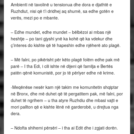
Ambienti në tavolinë u tensionua dhe dora e djathtë e
Ruzhdiut, nisi që t’i dridhej aq shumë, sa edhe gotën e
verës, mezi po e mbante.
– Edhe mundet, edhe mundet – bëlbëzoi ai mbas një
heshtje – po tani gjyshi ynë ka kohë që ka vdekur dhe
ç’interes do kishte që të hapeshin edhe njëherë ato plagë.
– Më falni, po pikërisht për këto plagë folëm edhe pak më
parë – I tha Edi, i cili ishte në dijeni që familja e Bertës
patën qënë komunistë, por jo të përlyer edhe në krime.
-Meqënëse nesër kam një takim me komunitetin shqiptar
në Bronx, dhe më duhet që të pergatitem pak, më falni, por
duhet të ngrihem – u tha atyre Ruzhdiu dhe mbasi vajti e
mori pallton që e kishte lënë në garderobë, u drejtua nga
dera.
– Ndofta shihemi përsëri – i tha ai Edit dhe i zgjati dorën.