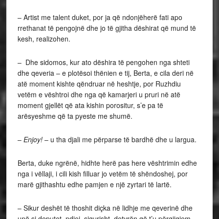
– Artist me talent duket, por ja që ndonjëherë fati apo
rrethanat të pengojnë dhe jo të gjitha dëshirat që mund të
kesh, realizohen.
– Dhe sidomos, kur ato dëshira të pengohen nga shteti
dhe qeveria – e plotësoi thënien e tij, Berta, e cila deri në
atë moment kishte qëndruar në heshtje, por Ruzhdiu
vetëm e vështroi dhe nga që kamarjeri u pruri në atë
moment gjellët që ata kishin porositur, s’e pa të
arësyeshme që ta pyeste me shumë.
–
Enjoy!
– u tha djali me përparse të bardhë dhe u largua.
Berta, duke ngrënë, hidhte herë pas here vështrimin edhe
nga i vëllaji, i cili kish filluar jo vetëm të shëndoshej, por
marë gjithashtu edhe pamjen e një zyrtari të lartë.
– Sikur deshët të thoshit diçka në lidhje me qeverinë dhe
unë si deputet, ndjej, sigurisht, detyrën që t’u përgjigjem –