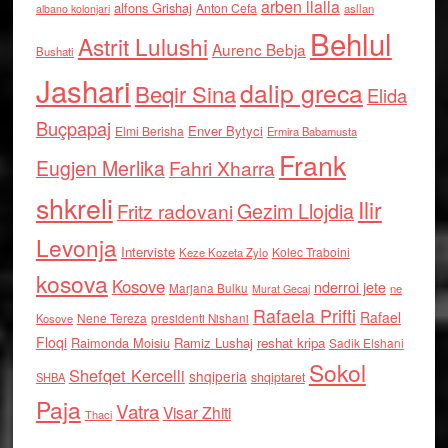
arben llalla
alfons Grishaj
Anton Cefa
asllan
albano kolonjari
Behlul
Astrit Lulushi
Aurenc Bebja
Bushati
Jashari
dalip greca
Beqir Sina
Elida
Buçpapaj
Enver Bytyci
Elmi Berisha
Ermira Babamusta
Frank
Eugjen Merlika
Fahri Xharra
shkreli
Ilir
Gezim Llojdia
Fritz radovani
Levonja
Interviste
Kolec Traboini
Keze Kozeta Zylo
kosova
Kosove
nderroi jete
Marjana Bulku
ne
Murat Gecaj
Rafaela Prifti
Rafael
Nene Tereza
Kosove
presidenti Nishani
Floqi
Raimonda Moisiu
Ramiz Lushaj
reshat kripa
Sadik Elshani
Sokol
Shefqet Kercelli
shqiperia
shqiptaret
SHBA
Paja
Vatra
Visar Zhiti
Thaci