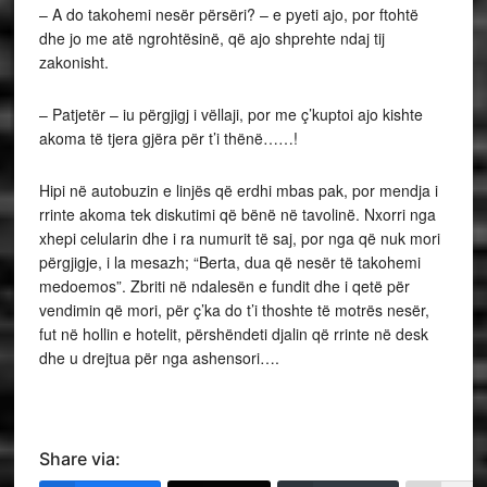
– A do takohemi nesër përsëri? – e pyeti ajo, por ftohtë
dhe jo me atë ngrohtësinë, që ajo shprehte ndaj tij
zakonisht.
– Patjetër – iu përgjigj i vëllaji, por me ç’kuptoi ajo kishte
akoma të tjera gjëra për t’i thënë……!
Hipi në autobuzin e linjës që erdhi mbas pak, por mendja i
rrinte akoma tek diskutimi që bënë në tavolinë. Nxorri nga
xhepi celularin dhe i ra numurit të saj, por nga që nuk mori
përgjigje, i la mesazh; “Berta, dua që nesër të takohemi
medoemos”. Zbriti në ndalesën e fundit dhe i qetë për
vendimin që mori, për ç’ka do t’i thoshte të motrës nesër,
fut në hollin e hotelit, përshëndeti djalin që rrinte në desk
dhe u drejtua për nga ashensori….
Share via: