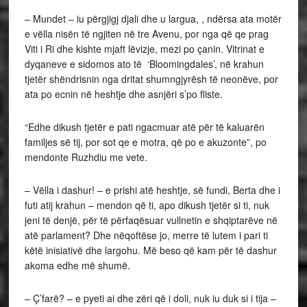
– Mundet – iu përgjigj djali dhe u largua, , ndërsa ata motër
e vëlla nisën të ngjiten në tre Avenu, por nga që qe prag
Viti i Ri dhe kishte mjaft lëvizje, mezi po çanin. Vitrinat e
dyqaneve e sidomos ato të ‘Bloomingdales’, në krahun
tjetër shëndrisnin nga dritat shumngjyrësh të neonëve, por
ata po ecnin në heshtje dhe asnjëri s’po fliste.
“Edhe dikush tjetër e pati ngacmuar atë për të kaluarën
familjes së tij, por sot qe e motra, që po e akuzonte”, po
mendonte Ruzhdiu me vete.
– Vëlla i dashur! – e prishi atë heshtje, së fundi, Berta dhe i
futi atij krahun – mendon që ti, apo dikush tjetër si ti, nuk
jeni të denjë, për të përfaqësuar vullnetin e shqiptarëve në
atë parlament? Dhe nëqoftëse jo, merre të lutem i pari ti
këtë inisiativë dhe largohu. Më beso që kam për të dashur
akoma edhe më shumë.
– Ç’farë? – e pyeti ai dhe zëri që i doli, nuk iu duk si i tija –