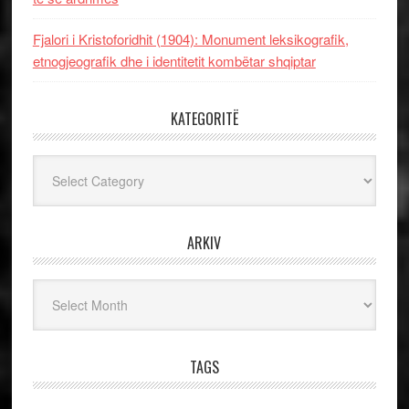
Fjalori i Kristoforidhit (1904): Monument leksikografik,
etnogjeografik dhe i identitetit kombëtar shqiptar
KATEGORITË
Kategoritë
ARKIV
Arkiv
TAGS