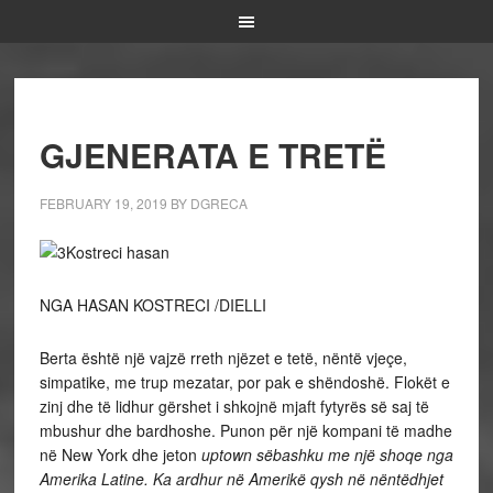
GJENERATA E TRETË
FEBRUARY 19, 2019
BY
DGRECA
NGA HASAN KOSTRECI /DIELLI
Berta është një vajzë rreth njëzet e tetë, nëntë vjeçe,
simpatike, me trup mezatar, por pak e shëndoshë. Flokët e
zinj dhe të lidhur gërshet i shkojnë mjaft fytyrës së saj të
mbushur dhe bardhoshe. Punon për një kompani të madhe
në New York dhe jeton
uptown sëbashku me një shoqe nga
Amerika Latine. Ka ardhur në Amerikë qysh në nëntëdhjet