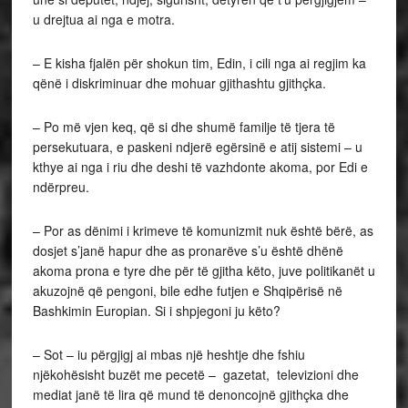
u drejtua ai nga e motra.
– E kisha fjalën për shokun tim, Edin, i cili nga ai regjim ka
qënë i diskriminuar dhe mohuar gjithashtu gjithçka.
– Po më vjen keq, që si dhe shumë familje të tjera të
persekutuara, e paskeni ndjerë egërsinë e atij sistemi – u
kthye ai nga i riu dhe deshi të vazhdonte akoma, por Edi e
ndërpreu.
– Por as dënimi i krimeve të komunizmit nuk është bërë, as
dosjet s’janë hapur dhe as pronarëve s’u është dhënë
akoma prona e tyre dhe për të gjitha këto, juve politikanët u
akuzojnë që pengoni, bile edhe futjen e Shqipërisë në
Bashkimin Europian. Si i shpjegoni ju këto?
– Sot – iu përgjigj ai mbas një heshtje dhe fshiu
njëkohësisht buzët me pecetë – gazetat, televizioni dhe
mediat janë të lira që mund të denoncojnë gjithçka dhe