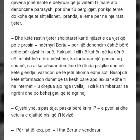
qeveria jonë është e detyruar që jo vetëm t’i marë ato
denoncime parasysh, por dhe t’u përgjigjet. por kjo temë
do kohë që të shtjellohet, prandaj e lemë për në një rast
tjetër.
– Dhe këtë rastin tjetër shqiptarët kanë njëzet e ca vjet që
po e presin – ndërhyri Berta – por një denoncim është bërë
edhe për gjyshin tonë, Rakipni, i cili në kohën që ka qënë
në ministrinë e brendëshme, ka torturuar një person aq
shumë, sa ai ka pësuar demtime të rënda psiqike dhe në
këtë gjëndje, vazhdon që të jetë akoma edhe sot. Besoj që
këtë informacion duhet që ta kesh parë apo lexuar edhe ti
në internet – u drejtua ajo nga i vëllaji, i cili kish mbaruar së
ngrëni dhe po bëhej gati që të ngrihej.
– Gjyshi ynë, sipas teje, paska bërë krim !? – e pyeti ai dhe
vetulla e djathtë nisi që t’i lëvizë.
– Për fat të keq, po! – I tha Berta e vendosur.