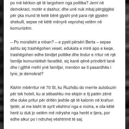
po më kërkon që të largohem nga politika? Jemi në
demokraci, motër e dashur, dhe unë nuk mbaj përgjigjësi
për çka mund të ketë bërë gjyshi ynë para një gjysëm
shekulli, sepse në këtë mënyrë veprohej vetëm në
komunizëm.
– Po moralisht a mban? – e pyeti përsëri Berta – sepse
ashtu siç trashëgohen veset, edukata e mirë apo e keqe,
trashëgohen edhe bindjet politike dhe lindur e rritur në një
familje komunistësh fanatikë, siç kanë qënë prindërit tanë
dhe i gjithë rrethi ynë familjar, mendon se ti pasardhës i
tyre, je demokrat?
Kishin mbërritur në 70 St, ku Ruzhdiu do merrte autobuzin
për tek hoteli, ku ai sëbashku me ekipin e tij patën zënë
dhe duke pritur për dritën jeshile që të kalonin në krahun
tjetër, ai me bisht të syrit vështroi nga e motra, e cila këtë
herë iu duk jo vetëm më ndryshe nga herët e tjera, por
edhe sikur po i ndruhej vështrimit të saj.