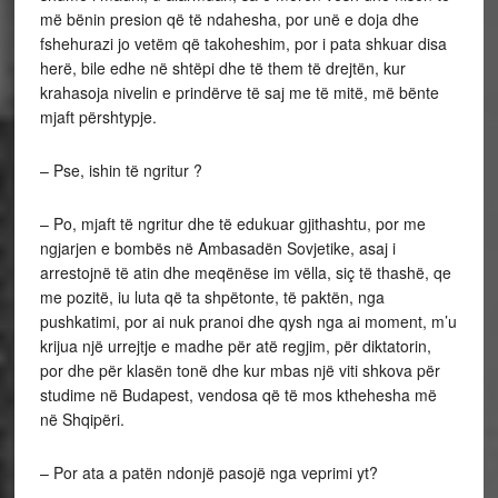
më bënin presion që të ndahesha, por unë e doja dhe
fshehurazi jo vetëm që takoheshim, por i pata shkuar disa
herë, bile edhe në shtëpi dhe të them të drejtën, kur
krahasoja nivelin e prindërve të saj me të mitë, më bënte
mjaft përshtypje.
– Pse, ishin të ngritur ?
– Po, mjaft të ngritur dhe të edukuar gjithashtu, por me
ngjarjen e bombës në Ambasadën Sovjetike, asaj i
arrestojnë të atin dhe meqënëse im vëlla, siç të thashë, qe
me pozitë, iu luta që ta shpëtonte, të paktën, nga
pushkatimi, por ai nuk pranoi dhe qysh nga ai moment, m’u
krijua një urrejtje e madhe për atë regjim, për diktatorin,
por dhe për klasën tonë dhe kur mbas një viti shkova për
studime në Budapest, vendosa që të mos kthehesha më
në Shqipëri.
– Por ata a patën ndonjë pasojë nga veprimi yt?