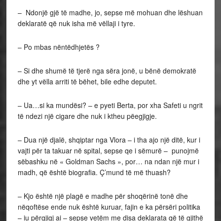
– Ndonjë gjë të madhe, jo, sepse më mohuan dhe lëshuan
deklaratë që nuk isha më vëllaji i tyre.
– Po mbas nëntëdhjetës ?
– Si dhe shumë të tjerë nga sëra jonë, u bënë demokratë
dhe yt vëlla arriti të bëhet, bile edhe deputet.
– Ua…si ka mundësi? – e pyeti Berta, por xha Safeti u ngrit
të ndezi një cigare dhe nuk i ktheu pëegjigje.
– Dua një djalë, shqiptar nga Vlora – i tha ajo një ditë, kur i
vajti për ta takuar në spital, sepse qe i sëmurë – punojmë
sëbashku në « Goldman Sachs », por… na ndan një mur i
madh, që është biografia. Ç’mund të më thuash?
– Kjo është një plagë e madhe për shoqërinë tonë dhe
nëqoftëse ende nuk është kuruar, fajin e ka përsëri politika
– iu përgjigj ai – sepse vetëm me disa deklarata që të gjithë