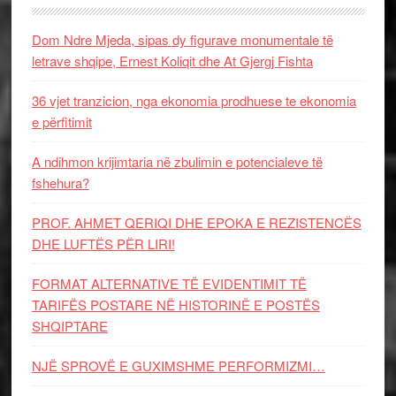
Dom Ndre Mjeda, sipas dy figurave monumentale të
letrave shqipe, Ernest Koliqit dhe At Gjergj Fishta
36 vjet tranzicion, nga ekonomia prodhuese te ekonomia
e përfitimit
A ndihmon krijimtaria në zbulimin e potencialeve të
fshehura?
PROF. AHMET QERIQI DHE EPOKA E REZISTENCЁS
DHE LUFTЁS PЁR LIRI!
FORMAT ALTERNATIVE TË EVIDENTIMIT TË
TARIFËS POSTARE NË HISTORINË E POSTËS
SHQIPTARE
NJË SPROVË E GUXIMSHME PERFORMIZMI…