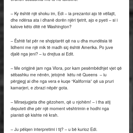
– Ky është një shoku im, Edi – ia prezantoi ajo të vëllajit,
dhe ndërsa ata i dhanë dorën njëri tjetrit, ajo e pyeti – si i
kalove këto ditë në Washington?
– Është fat për ne shqiptarët që na u dha mundësia të
lidhemi me një mik të madh siç është Amerika. Po juve
djalë nga jeni? – iu drejtua ai Edit.
– Me origjinë jam nga Vlora, por kam pesëmbëdhjet vjet që
sëbashku me nënën, jetojmë këtu në Queens – iu
përgjegj ai dhe nga vera e kuqe “Kalifornia” që ua pruri
kamarjeri, e zbrazi nëpër gota.
– Mirsejugjeta dhe gëzohem, që u njohëm! – i tha atij
deputeti dhe për një moment vështrimin e hodhi nga
pianisti që kishte në krah.
– Ju pëlqen interpretimi i tij? – u bë kurioz Edi.