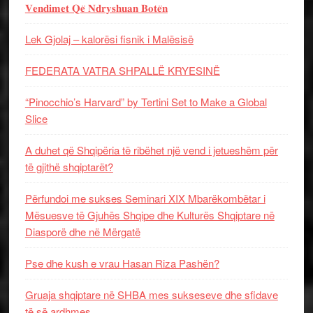
𝐕𝐞𝐧𝐝𝐢𝐦𝐞𝐭 𝐐𝐞̈ 𝐍𝐝𝐫𝐲𝐬𝐡𝐮𝐚𝐧 𝐁𝐨𝐭𝐞̈𝐧
Lek Gjolaj – kalorësi fisnik i Malësisë
FEDERATA VATRA SHPALLË KRYESINË
“Pinocchio’s Harvard” by Tertini Set to Make a Global
Slice
A duhet që Shqipëria të ribëhet një vend i jetueshëm për
të gjithë shqiptarët?
Përfundoi me sukses Seminari XIX Mbarëkombëtar i
Mësuesve të Gjuhës Shqipe dhe Kulturës Shqiptare në
Diasporë dhe në Mërgatë
Pse dhe kush e vrau Hasan Riza Pashën?
Gruaja shqiptare në SHBA mes sukseseve dhe sfidave
të së ardhmes