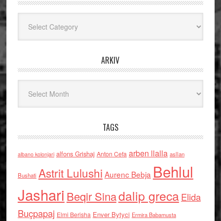
Kategoritë
ARKIV
Arkiv
TAGS
arben llalla
alfons Grishaj
Anton Cefa
asllan
albano kolonjari
Behlul
Astrit Lulushi
Aurenc Bebja
Bushati
Jashari
dalip greca
Beqir Sina
Elida
Buçpapaj
Enver Bytyci
Elmi Berisha
Ermira Babamusta