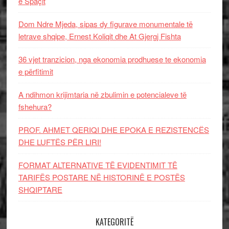
e Spaçit
Dom Ndre Mjeda, sipas dy figurave monumentale të
letrave shqipe, Ernest Koliqit dhe At Gjergj Fishta
36 vjet tranzicion, nga ekonomia prodhuese te ekonomia
e përfitimit
A ndihmon krijimtaria në zbulimin e potencialeve të
fshehura?
PROF. AHMET QERIQI DHE EPOKA E REZISTENCЁS
DHE LUFTЁS PЁR LIRI!
FORMAT ALTERNATIVE TË EVIDENTIMIT TË
TARIFËS POSTARE NË HISTORINË E POSTËS
SHQIPTARE
KATEGORITË