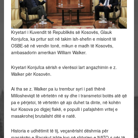
Kryetari i Kuvendit të Republikës së Kosovës, Glauk
Konjufca, ka pritur sot në takim ish-shefin e misionit të
OSBE-së në vendin tonë, mikun e madh të Kosovës,
ambasadorin amerikan William Walker.
Kryetari Konjufca sërish e vlerësoi lart angazhimin e z.
Walker për Kosovën.
Ai tha se z. Walker pa iu trembur syri i pati thënë
Millosheviqit të vërtetën në sy dhe i transmetoi botës atë që
pa e përjetoi, të vërtetën që ajo duhet ta dinte, në kohën
kur Kosova po digjej flakë, e populli i pafajshëm vritej e
masakrohej brutalisht ditë e natë.
Historia e udhëtimit të tij, veçanërisht dëshmia për
masakrën e Raçakut ishte kyç në shtyrjen e NATO-s për të