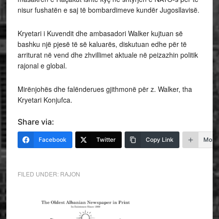
nisur fushatën e saj të bombardimeve kundër Jugosllavisë.
Kryetari i Kuvendit dhe ambasadori Walker kujtuan së
bashku një pjesë të së kaluarës, diskutuan edhe për të
arriturat në vend dhe zhvillimet aktuale në peizazhin politik
rajonal e global.
Mirënjohës dhe falënderues gjithmonë për z. Walker, tha
Kryetari Konjufca.
Share via:
Facebook
Twitter
Copy Link
More
FILED UNDER:
RAJON