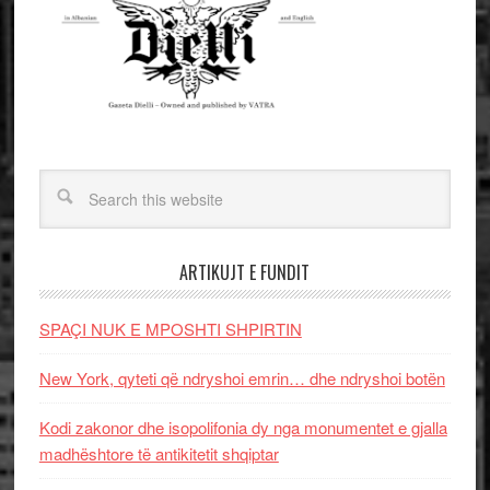
ARTIKUJT E FUNDIT
SPAÇI NUK E MPOSHTI SHPIRTIN
New York, qyteti që ndryshoi emrin… dhe ndryshoi botën
Kodi zakonor dhe isopolifonia dy nga monumentet e gjalla
madhështore të antikitetit shqiptar