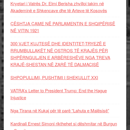
Kryetari i Vatrës Dr. Elmi Berisha zhvilloi takim në
Akademinë e Shkencave dhe të Arteve të Kosovës
ÇËSHTJA ÇAME NË PARLAMENTIN E SHQIPËRISË
NË VITIN 1921
300 VJET KUJTESË DHE IDENTITET-TRYEZË E
RRUMBULLAKËT NË OSTROS TË KRAJËS PËR
SHPËRNGULJEN E ARBËRESHËVE NGA TREVA
KRAJË-SHESTAN NË ZARË TË DALMACISË
SHPOPULLIMI, PUSHTIMI I SHEKULLIT XXI
VATRA’s Letter to President Trump: End the Hague
Injustice
Nga Tirana në Kukaj për të parë “Lahuta e Malësisë”
Kardinali Ernest Simoni rikthehet si dëshmitar në Burgun