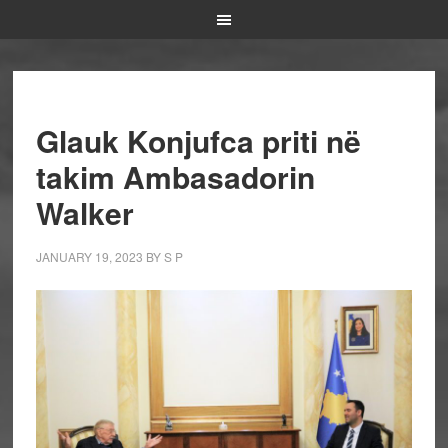
Glauk Konjufca priti në
takim Ambasadorin
Walker
JANUARY 19, 2023
BY
S P