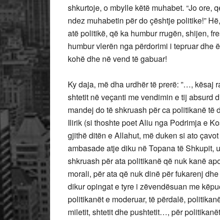
shkurtoje, o mbylle këtë muhabet. “Jo ore, q
ndez muhabetin për do çështje politike!” Hë
atë politikë, që ka humbur rrugën, shijen, fr
humbur vlerën nga përdorimi i tepruar dhe 
kohë dhe në vend të gabuar!
Ky daja, më dha urdhër të prerë: ”…, kësaj 
shtetit në veçanti me vendimin e tij absurd d
mandej do të shkruash për ca politikanë të do
Ilirik (si thoshte poet Aliu nga Podrimja e K
gjithë ditën e Allahut, më duken si ato çavot
ambasade atje diku në Topana të Shkupit, u
shkruash për ata politikanë që nuk kanë apo
morali, për ata që nuk dinë për fukarenj dhe
dikur opingat e tyre i zëvendësuan me këpu
politikanët e moderuar, të përdalë, politikan
miletit, shtetit dhe pushtetit…, për politikanë