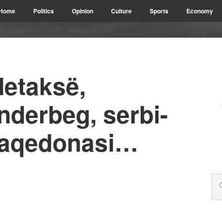
Home
Politics
Opinion
Culture
Sports
Economy
Metaksë,
nderbeg, serbi-
maqedonasi…