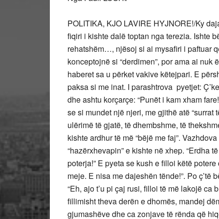
POLITIKA, KJO LAVIRE HYJNORE!/Ky daja, nj
fiqiri i kishte dalë toptan nga terezia. Ishte 
rehatshëm…, njësoj si ai mysafiri i paftuar që
konceptojnë si “derdimen”, por ama ai nuk ësht
haberet sa u përket vakive këtejpari. E pë
paksa si me inat. I parashtrova pyetjet: Ç’
dhe ashtu korçarçe: “Punët i kam xham fare!
se si mundet një njeri, me gjithë atë “surra
ulërimë të gjatë, të dhembshme, të thekshme
kishte ardhur të më “bëjë me faj”. Vazhdova
“hazërxhevapin” e kishte në xhep. “Erdha të 
poterja!” E pyeta se kush e filloi këtë pote
meje. E nisa me dajeshën tënde!”. Po ç’të bër
“Eh, ajo t’u pi çaj rusi, filloi të më lakojë c
fillimisht theva derën e dhomës, mandej dë
gjumashëve dhe ca zonjave të rënda që hiqe