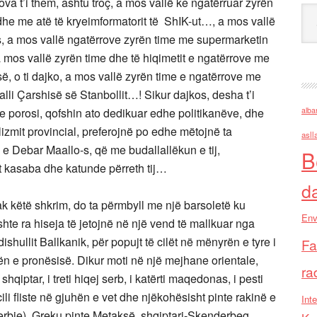
a t’i them, ashtu troç, a mos vallë ke ngatërruar zyrën
Ark
 edhe me atë të kryeimformatorit të ShIK-ut…, a mos vallë
, a mos vallë ngatërrove zyrën time me supermarketin
ë, a mos vallë zyrën time dhe të hiqimetit e ngatërrove me
së, o ti dajko, a mos vallë zyrën time e ngatërrove me
palli Çarshisë së Stanbollit…! Sikur dajkos, desha t’i
 porosi, qofshin ato dedikuar edhe politikanëve, dhe
alba
lizmit provincial, preferojnë po edhe mëtojnë ta
asll
 e Debar Maallo-s, që me budallallëkun e tij,
B
t kasaba dhe katunde përreth tij…
d
 këtë shkrim, do ta përmbyll me një barsoletë ku
Env
ishte ra hiseja të jetojnë në një vend të mallkuar nga
shullit Ballkanik, për popujt të cilët në mënyrën e tyre i
Fa
jtën e pronësisë. Dikur moti në një mejhane orientale,
ra
 shqiptar, i treti hiqej serb, i katërti maqedonas, i pesti
li fliste në gjuhën e vet dhe njëkohësisht pinte rakinë e
Inte
 terbie). Greku pinte Metaksë, shqiptari-Skenderbeg,