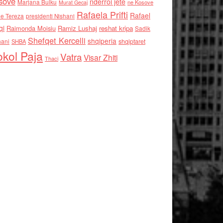
sove
nderroi jete
Marjana Bulku
ne Kosove
Murat Gecaj
Rafaela Prifti
Rafael
e Tereza
presidenti Nishani
qi
Raimonda Moisiu
Ramiz Lushaj
reshat kripa
Sadik
Shefqet Kercelli
shqiperia
hani
shqiptaret
SHBA
kol Paja
Vatra
Visar Zhiti
Thaci