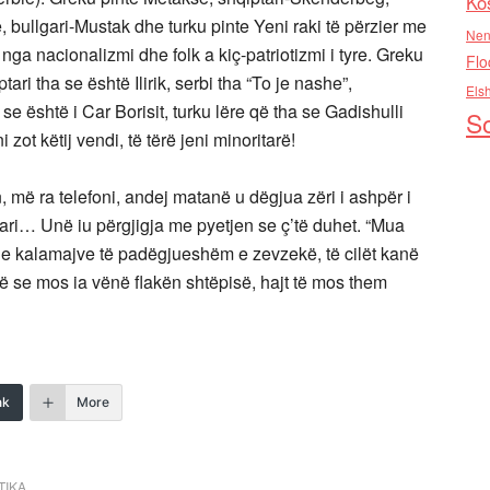
Ko
 bullgari-Mustak dhe turku pinte Yeni raki të përzier me
Nen
 nga nacionalizmi dhe folk a kiç-patriotizmi i tyre. Greku
Flo
ari tha se është Ilirik, serbi tha “To je nashe”,
Els
se është i Car Borisit, turku lëre që tha se Gadishulli
So
 zot këtij vendi, të tërë jeni minoritarë!
 më ra telefoni, andej matanë u dëgjua zëri i ashpër i
pari… Unë iu përgjigja me pyetjen se ç’të duhet. “Mua
e kalamajve të padëgjueshëm e zevzekë, të cilët kanë
 se mos ia vënë flakën shtëpisë, hajt të mos them
nk
More
TIKA