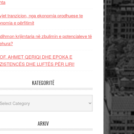
hta
vjet tranzicion, nga ekonomia prodhuese te
nomia e përfitimit
dihmon krijimtaria në zbulimin e potencialeve të
ehura?
OF. AHMET QERIQI DHE EPOKA E
ZISTENCЁS DHE LUFTЁS PЁR LIRI!
KATEGORITË
egoritë
ARKIV