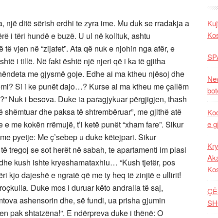
ë ditë sërish erdhi te zyra ime. Mu duk se rradakja a
Kuj
Ko
bërë i tëri hundë e buzë. U ul në kolltuk, ashtu
 të vjen në “zijafet”. Ata që nuk e njohin nga afër, e
SP
ë i tillë. Në fakt është një njeri që i ka të gjitha
rshëndeta me gjysmë goje. Edhe ai ma ktheu njësoj dhe
New
kemi? Si i ke punët dajo…? Kurse ai ma ktheu me çallëm
bot
?” Nuk i besova. Duke ia paragjykuar përgjigjen, thash
t të shëmtuar dhe paksa të shtrembëruar”, me gjithë atë
Kod
 e me kokën rrëmujë, t’i ketë punët “xham fare”. Sikur
e g
 me pyetje: Me ç’sebep u duke këtejpari. Sikur
Kry
të tregoj se sot herët në sabah, te apartamenti im plasi
Aka
re dhe kush ishte kryeshamataxhiu… “Kush tjetër, pos
Ko
i kjo dajeshë e ngratë që me ty heq të zinjtë e ullirit!
a broçkulla. Duke mos i duruar këto andralla të saj,
ÇË
mtova ashensorin dhe, së fundi, ua prisha gjumin
SH
n pak shtatzëna!”. E ndërpreva duke i thënë: O