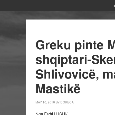
Greku pinte 
shqiptari-Ske
Shlivovicë, 
Mastikë
MAY 10, 2016
BY
DGRECA
Nga Fadil LUSHI/