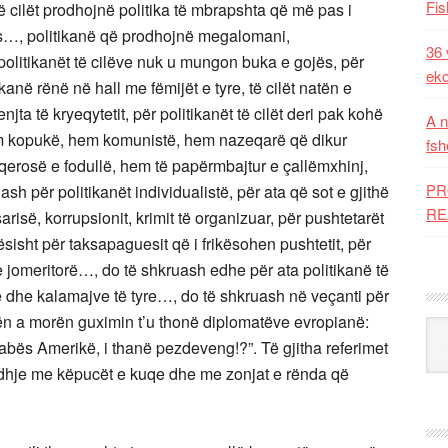
Fis
ë cilët prodhojnë politika të mbrapshta që më pas i
s…, politikanë që prodhojnë megalomani,
36 
politikanët të cilëve nuk u mungon buka e gojës, për
eko
kanë rënë në hall me fëmijët e tyre, të cilët natën e
njta të kryeqytetit, për politikanët të cilët deri pak kohë
A n
m kopukë, hem komunistë, hem nazeqarë që dikur
fsh
qerosë e fodullë, hem të papërmbajtur e çallëmxhinj,
PR
h për politikanët individualistë, për ata që sot e gjithë
RE
arisë, korrupsionit, krimit të organizuar, për pushtetarët
jësisht për taksapaguesit që i frikësohen pushtetit, për
 jomeritorë…, do të shkruash edhe për ata politikanë të
e dhe kalamajve të tyre…, do të shkruash në veçanti për
jetën a morën guximin t’u thonë diplomatëve evropianë:
Kat
abës Amerikë, i thanë pezdeveng!?”. Të gjitha referimet
lidhje me këpucët e kuqe dhe me zonjat e rënda që