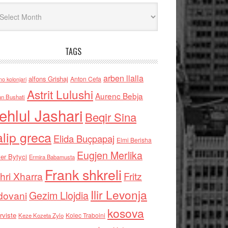
iv
TAGS
arben llalla
alfons Grishaj
Anton Cefa
no kolonjari
Astrit Lulushi
Aurenc Bebja
an Bushati
ehlul Jashari
Beqir Sina
alip greca
Elida Buçpapaj
Elmi Berisha
Eugjen Merlika
er Bytyci
Ermira Babamusta
Frank shkreli
hri Xharra
Fritz
Ilir Levonja
Gezim Llojdia
dovani
kosova
rviste
Kolec Traboini
Keze Kozeta Zylo