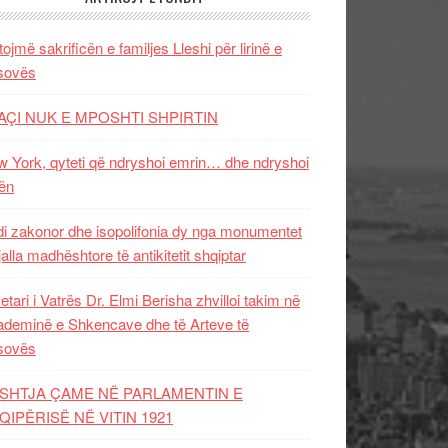
tojmë sakrificën e familjes Lleshi për lirinë e
sovës
AÇI NUK E MPOSHTI SHPIRTIN
 York, qyteti që ndryshoi emrin… dhe ndryshoi
ën
i zakonor dhe isopolifonia dy nga monumentet
jalla madhështore të antikitetit shqiptar
etari i Vatrës Dr. Elmi Berisha zhvilloi takim në
deminë e Shkencave dhe të Arteve të
sovës
SHTJA ÇAME NË PARLAMENTIN E
QIPËRISË NË VITIN 1921