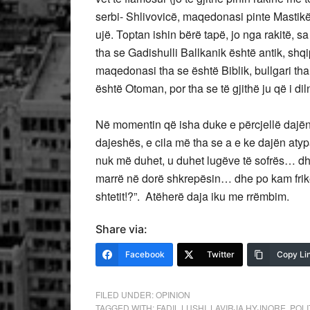
serbi- Shlivovicë, maqedonasi pinte Mastikë,
ujë. Toptan ishin bërë tapë, jo nga rakitë, sa
tha se Gadishulli Ballkanik është antik, shqipt
maqedonasi tha se është Biblik, bullgari tha 
është Otoman, por tha se të gjithë ju që i dilni
Në momentin që isha duke e përcjellë dajën,
dajeshës, e cila më tha se a e ke dajën aty
nuk më duhet, u duhet lugëve të sofrës… dh
marrë në dorë shkrepësin… dhe po kam frikë
shtetit!?”. Atëherë daja iku me rrëmbim.
Share via:
Facebook
Twitter
Copy Li
FILED UNDER:
OPINION
TAGGED WITH:
FADIL LUSHI
,
LAVIRJA HYJNORE
,
POLI