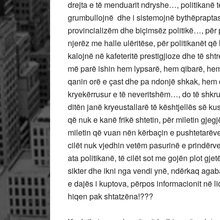
drejta e të menduarit ndryshe…, politikanë t
grumbullojnë dhe i sistemojnë bythëprapta
provincializëm dhe biçimsëz politikë…, për 
njerëz me halle ulëritëse, për politikanët që 
kalojnë në kafeteritë prestigjioze dhe të shtre
më parë ishin hem lypsarë, hem qibarë, he
qanin orë e çast dhe pa ndonjë shkak, hem 
kryekërrusur e të neveritshëm…, do të shkruas
ditën janë kryeustallarë të kështjellës së kus
që nuk e kanë frikë shtetin, për miletin gjeg
miletin që vuan nën kërbaçin e pushtetarëve
cilët nuk vjedhin vetëm pasurinë e prindërv
ata politikanë, të cilët sot me gojën plot g
sikter dhe ikni nga vendi ynë, ndërkaq agab
e dajës i kuptova, përpos informacionit në 
hiqen pak shtatzëna!???