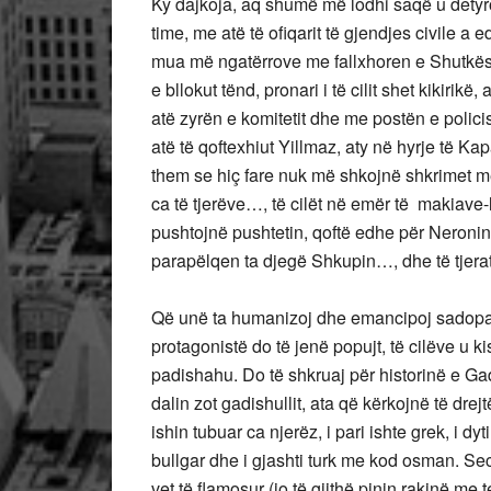
Ky dajkoja, aq shumë më lodhi saqë u detyrov
time, me atë të ofiqarit të gjendjes civile a
mua më ngatërrove me fallxhoren e Shutkës
e bllokut tënd, pronari i të cilit shet kikirik
atë zyrën e komitetit dhe me postën e polici
atë të qoftexhiut Yillmaz, aty në hyrje të Ka
them se hiç fare nuk më shkojnë shkrimet me
ca të tjerëve…, të cilët në emër të makiave-
pushtojnë pushtetin, qoftë edhe për Neronin
parapëlqen ta djegë Shkupin…, dhe të tjera
Që unë ta humanizoj dhe emancipoj sadopak
protagonistë do të jenë popujt, të cilëve u k
padishahu. Do të shkruaj për historinë e Gadi
dalin zot gadishullit, ata që kërkojnë të dre
ishin tubuar ca njerëz, i pari ishte grek, i dyti
bullgar dhe i gjashti turk me kod osman. Seci
vet të flamosur (jo të gjithë pinin rakinë me