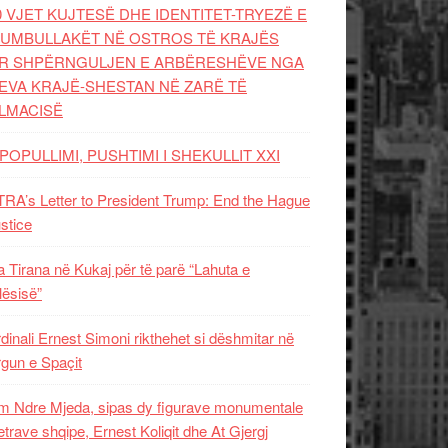
0 VJET KUJTESË DHE IDENTITET-TRYEZË E
UMBULLAKËT NË OSTROS TË KRAJËS
R SHPËRNGULJEN E ARBËRESHËVE NGA
EVA KRAJË-SHESTAN NË ZARË TË
LMACISË
POPULLIMI, PUSHTIMI I SHEKULLIT XXI
RA’s Letter to President Trump: End the Hague
ustice
 Tirana në Kukaj për të parë “Lahuta e
ësisë”
dinali Ernest Simoni rikthehet si dëshmitar në
gun e Spaçit
 Ndre Mjeda, sipas dy figurave monumentale
letrave shqipe, Ernest Koliqit dhe At Gjergj