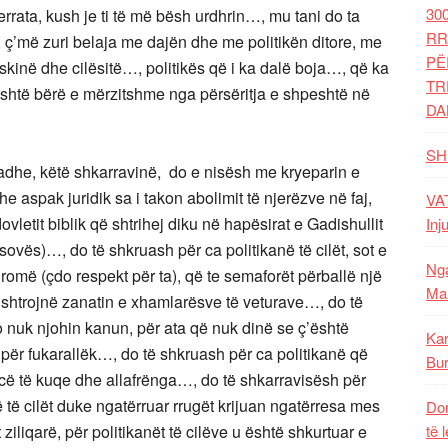
30
errata, kush je ti të më bësh urdhrin…, mu tani do ta
RR
, ç’më zuri belaja me dajën dhe me politikën ditore, me
PË
eskinë dhe cilësitë…, politikës që i ka dalë boja…, që ka
TR
është bërë e mërzitshme nga përsëritja e shpeshtë në
DA
SH
radhe, këtë shkarravinë, do e nisësh me kryeparin e
he aspak juridik sa i takon abolimit të njerëzve në faj,
VAT
vletit biblik që shtrihej diku në hapësirat e Gadishullit
Inj
osovës)…, do të shkruash për ca politikanë të cilët, sot e
Nga
 romë (çdo respekt për ta), që te semaforët përballë një
Mal
shtrojnë zanatin e xhamlarësve të veturave…, do të
 nuk njohin kanun, për ata që nuk dinë se ç’është
Kar
 për fukarallëk…, do të shkruash për ca politikanë që
Bur
cë të kuqe dhe allafrënga…, do të shkarravisësh për
ë të cilët duke ngatërruar rrugët krijuan ngatërresa mes
Dom
t ziliqarë, për politikanët të cilëve u është shkurtuar e
të 