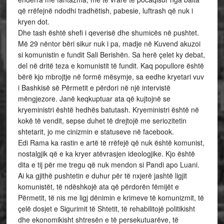
që rrëfejnë ndodhi tradhëtish, pabesie, luftrash që nuk i
kryen dot.
Dhe tash është shefi i qeverisë dhe shumicës në pushtet.
Më 29 nëntor bëri sikur nuk i pa, madje në Kuvend akuzoi
si komunistin e fundit Sali Berishën. Sa herë çelet ky debat,
del në dritë teza e komunistit të fundit. Kaq popullore është
bërë kjo mbrojtje në formë mësymje, sa eedhe kryetari vuv
i Bashkisë së Përmetit e përdori në një intervistë
mëngjezore. Janë keqkuptuar ata që kujtojnë se
kryeministri është hedhës batutash. Kryeministri është në
kokë të vendit, sepse duhet të drejtojë me seriozitetin
shtetarit, jo me cinizmin e statuseve në facebook.
Edi Rama ka rastin e artë të rrëfejë që nuk është komunist,
nostalgjik që e ka kryer atëvrasjen ideologjike. Kjo është
dita e tij për me tregu që nuk mendon si Pandi apo Luani.
Ai ka gjithë pushtetin e duhur për të nxjerë jashtë ligjit
komunistët, të ndëshkojë ata që përdorën fëmijët e
Përmetit, të nis me ligj dënimin e krimeve të komunizmit, të
çelë dosjet e Sigurimit të Shtetit, të rehabilitojë politikisht
dhe ekonomikisht shtresën e të persekutuarëve, të