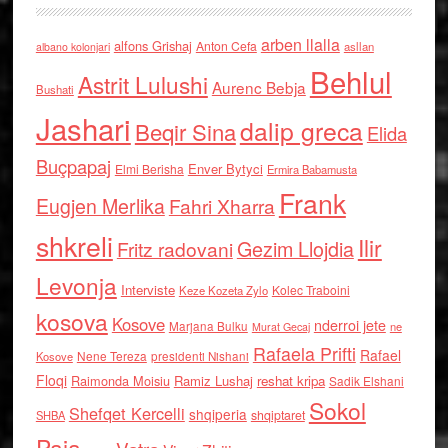
arben llalla
alfons Grishaj
Anton Cefa
asllan
albano kolonjari
Behlul
Astrit Lulushi
Aurenc Bebja
Bushati
Jashari
dalip greca
Beqir Sina
Elida
Buçpapaj
Enver Bytyci
Elmi Berisha
Ermira Babamusta
Frank
Eugjen Merlika
Fahri Xharra
shkreli
Ilir
Gezim Llojdia
Fritz radovani
Levonja
Interviste
Kolec Traboini
Keze Kozeta Zylo
kosova
Kosove
nderroi jete
Marjana Bulku
ne
Murat Gecaj
Rafaela Prifti
Rafael
Nene Tereza
Kosove
presidenti Nishani
Floqi
Raimonda Moisiu
Ramiz Lushaj
reshat kripa
Sadik Elshani
Sokol
Shefqet Kercelli
shqiperia
shqiptaret
SHBA
Paja