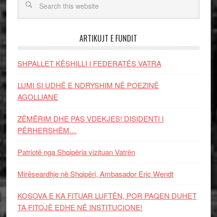
ARTIKUJT E FUNDIT
SHPALLET KËSHILLI I FEDERATËS VATRA
LUMI SI UDHË E NDRYSHIM NË POEZINË
AGOLLIANE
ZËMËRIM DHE PAS VDEKJES! DISIDENTI I
PËRHERSHËM…
Patriotë nga Shqipëria vizituan Vatrën
Mirëseardhje në Shqipëri, Ambasador Eric Wendt
KOSOVA E KA FITUAR LUFTËN, POR PAQEN DUHET
TA FITOJË EDHE NË INSTITUCIONE!