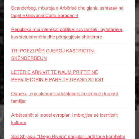
Scanderbeg, mburoja e Arbërisë dhe gjeniu ushtarak në
faqet e Giovanni Carlo Saraceni-t
Republika mbi interesat politike: sovraniteti i qytetarëve,
kushtetutshmëria dhe përgjegjësia shtetërore
TRI POEZI PËR GJERGJ KASTRIOTIN-
SKËNDERBEUN
LETËR E ARKIVIT TE NAUM PRIFTIT NË
PERVJETORIN E PARE TE DRAGO SILIQIT
Oxhaku, nga elementi arkitektonik te simboli i trungut
familjar
Arbëreshët si model evropian i mbrojtjes së identitetit
kulturor
Sali Shijaku, “Diego Rivera” shqiptar i artit tonë kombëtar