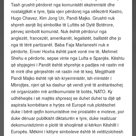
Tash grushti përdoret nga komunistët ekstremistë dhe
nostalgjikët e tyre, fjala vjen përdorej nga vëllezërit Kastro,
Hugo Chavez, Kim Jong Un, Pandi Majko. Grushti nuk
shpreh asnjë lloj simbolike të Luftës së Dytë Botërore,
përveç simbolit komunist. Nuk është përdorur nga
anglezët, francezët, amerikanët, legalistët, ballistët dhe jo
nga të tërë partizanët. Baba Faja Martaneshi nuk e
përdorte, Enver Hoxha është parë vonë me të, Mehmet
Shehu e përdorte, sepse vinte nga Lufta e Spanjës. Kështu
që shpjegimi i Pandit është shprehje e padijes në rastin më
të mirë dhe gënjeshtër në rastin më të keq. Megjithatë
Pandi Majko është një ish-kryeministër, ish-ministër i
Mbrojtjes, njeri që ka dashur që vendi ynë të anëtarësohej
në organizatën më antikomuniste të botës, NATO. Ky
udhëheqës i së majtës shpresoj se duhet duhet ta dijë që
aspirata kombëtare e hyrjes në Europë nuk plotësohet
duke i bërë qejfin komunistëve me prostatën e moteve, por
duke dënuar publikisht diktaturën e tyre, duke realizuar
dekomunistizimin e plotë të shoqërisë si kërkon Këshilli i
Europës. Mëkimi i këtyre simboleve është të vetëizolohesh