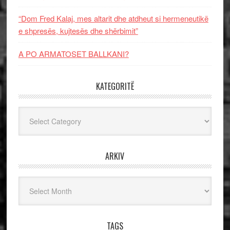
“Dom Fred Kalaj, mes altarit dhe atdheut si hermeneutikë
e shpresës, kujtesës dhe shërbimit”
A PO ARMATOSET BALLKANI?
KATEGORITË
Kategoritë
ARKIV
Arkiv
TAGS