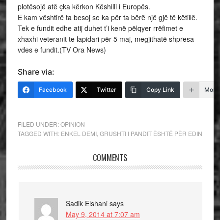
plotësojë atë çka kërkon Këshilli i Europës.
E kam vështirë ta besoj se ka për ta bërë një gjë të këtillë.
Tek e fundit edhe atij duhet t’i kenë pëlqyer rrëfimet e
xhaxhi veteranit te lapidari për 5 maj, megjithatë shpresa
vdes e fundit.(TV Ora News)
Share via:
Facebook
Twitter
Copy Link
More
FILED UNDER:
OPINION
TAGGED WITH:
ENKEL DEMI
,
GRUSHTI I PANDIT ËSHTË PËR EDIN
COMMENTS
Sadik Elshani
says
May 9, 2014 at 7:07 am