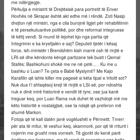
me ndërgjegje.
Përkulja e ministrit të Drejtësisë para portretit të Enver
Hoxhës në Skrapar është akt edhe më i rëndë. Zoti Nasip
drejton një ministri, nga e cila burojnë ligjet për rehabilitimin
e të persekutuarëve politikë, por dhe reformat integruese
të këtij vendi. Si mund të lejohet kjo nga partia që
Integrimin e ka kryefjalën e saj? Deputeti tjetër i kësaj
force, ish-ministër i Brendshëm kish marrë osh të rinjtë e
LRI-së dhe këndonte këngë partizane tek busti i Qemal
Stafës: Bashkohuni shokë me ne në çetë… . Ku me u
bashku o Luan? Te çeta e Babë Myslymit? Me Kajo
Karafilin që ishte killer me pagesë si këta tipat e tritolit sot?
Nuk dua t’i shfaqësoj krejt të rinjtë e LSI-së, por ndoshta
nuk e dinë mirë historinë e vendit të tyre, ose jua kanë
treguar keq, por Luan Rama nuk duhet të vazhdojë më me
këto historitë e nostalgjisë, ose ta ndajë që preferon më
shumë Markon.
Fotoja që të kall datën janë vogëlushët e Përmetit. Tmerr
për ata të mitur, të veshur keq, skamnorë, por që të rriturit i
nxjerrin me grusht mes vorresh. Të gjorët do kenë parë
ëndërra me fantazma, me të vrarë të pocaqisur nga balta