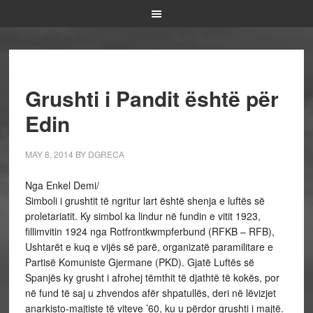
Grushti i Pandit është për
Edin
MAY 8, 2014
BY
DGRECA
Nga Enkel Demi/
Simboli i grushtit të ngritur lart është shenja e luftës së
proletariatit. Ky simbol ka lindur në fundin e vitit 1923,
fillimvitin 1924 nga Rotfrontkwmpferbund (RFKB – RFB),
Ushtarët e kuq e vijës së parë, organizatë paramilitare e
Partisë Komuniste Gjermane (PKD). Gjatë Luftës së
Spanjës ky grusht i afrohej tëmthit të djathtë të kokës, por
në fund të saj u zhvendos afër shpatullës, deri në lëvizjet
anarkisto-majtiste të viteve ’60, ku u përdor grushti i majtë.