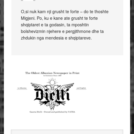
O,si nuk kam nji grusht te forte – do te thoshte
Migjeni. Po, ku e kane ate grusht te forte
shqiptaret e ta godasin, ta mposhtin
bolshevizmin njehere e pergjithmone dhe ta
zhdukin nga mendesia e shqiptareve.