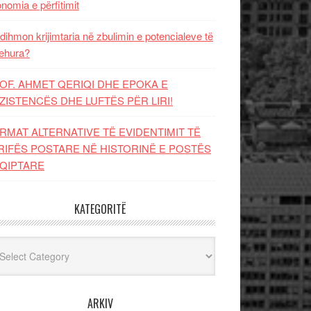
nomia e përfitimit
dihmon krijimtaria në zbulimin e potencialeve të
ehura?
OF. AHMET QERIQI DHE EPOKA E
ZISTENCЁS DHE LUFTЁS PЁR LIRI!
RMAT ALTERNATIVE TË EVIDENTIMIT TË
RIFËS POSTARE NË HISTORINË E POSTËS
QIPTARE
KATEGORITË
egoritë
ARKIV