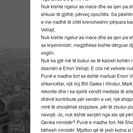
Nuk kishte ngelur as mace dhe as qen pa shk
shkuar të gjithë, përveç opozitës. Sa pështirë
e me rradhë të cilët krenoheshin përpara ka
Veliajt.
Nuk kishte ngelur as mace dhe as qen pa sh
as kryeministri, megjithëse kishte dërguar dj
voglin.
Nuk ka gjë më të bukur se të kalosh kohën me
dasmën e Erion Veliajt. E cila në vetvete nuk
Punë e madhe fort se është martuar Erion Ve
shkencëtar, një lloj Bill Gates i rilindur, M
rekorde dhe i ka sjellë vendit medalje të arta
dhënë kontribute për vendin e vet, një shqip
mirë të shoqërisë shqiptare, për të zbutur p
nevojë. Jo, nuk është asnjëri nga ato që pë
Qenka ministër? Punë e madhe fort. Në Shqip
bëhesh ministër. Mjafton që të jesh kotna si 