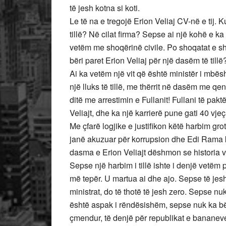
të jesh kotna si koti.
Le të na e tregojë Erion Veliaj CV-në e tij. 
tillë? Në cilat firma? Sepse ai një kohë e k
vetëm me shoqërinë civile. Po shoqatat e sho
bëri paret Erion Veliaj për një dasëm të tillë
Ai ka vetëm një vit që është ministër i mbësh
një lluks të tillë, me thërrit në dasëm me q
ditë me arrestimin e Fullanit! Fullani të pa
Veliajt, dhe ka një karrierë pune gati 40 vjeç
Me çfarë logjike e justifikon këtë harbim gro
janë akuzuar për korrupsion dhe Edi Rama k
dasma e Erion Veliajt dëshmon se historia 
Sepse një harbim i tillë ishte i denjë vetëm
më tepër. U martua ai dhe ajo. Sepse të jes
ministrat, do të thotë të jesh zero. Sepse n
është aspak i rëndësishëm, sepse nuk ka bë
çmendur, të denjë për republikat e bananeve