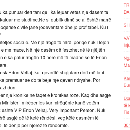
TR
Ku ka punuar deri tani që i ka lejuar vetes një dasëm të
DA
a kaluar me studime.Ne si publik dimë se ai është marrë
SH
qërisë civile janë joqeveritare dhe jo profitabël. Ku i
?
VAT
tetjes sociale. Me një rrogë të mirë, por që nuk i lejon
Inj
en e me mace. Në një dasëm që festohet në të njëjtën
ktën e ka patur rrogën 10 herë më të madhe se të Erion
Nga
are.
Mal
tesk Erion Veliaj, kur qeveritë shqiptare deri më tani
Kar
a premtuar se do të bëjë një qeveri ndryshe. Por
Bur
vazhdon.
 për një kronikë në faqet e kronikës rozë. Kaq dhe asgjë
Dom
h Ministër i mirëqenies kur mirëqënie kanë vetëm
të 
uk është VIP Erion Veliaj. Very Important Person. Nuk
Fis
rë asgjë që të ketë rëndësi, veç këtë dasmëm të
, të denjë për njerëz të rëndomtë.
36 