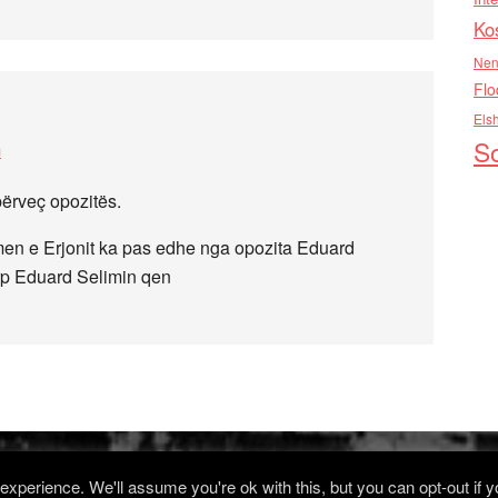
Ko
Nen
Flo
Els
So
m
 përveç opozitës.
n e Erjonit ka pas edhe nga opozita Eduard
tyrp Eduard Selimin qen
xperience. We'll assume you're ok with this, but you can opt-out if 
Log in