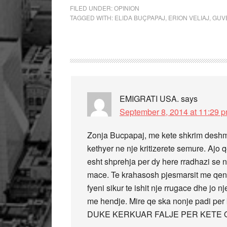
FILED UNDER:
OPINION
TAGGED WITH:
ELIDA BUÇPAPAJ
,
ERION VELIAJ
,
GUV
EMIGRATI USA.
says
September 8, 2014 at 11:29 
Zonja Bucpapaj, me kete shkrim deshm
kethyer ne nje kritizerete semure. Ajo 
esht shprehja per dy here rradhazi se 
mace. Te krahasosh pjesmarsit me qen 
fyeni sikur te ishit nje rrugace dhe jo 
me hendje. Mire qe ska nonje padi p
DUKE KERKUAR FALJE PER KETE 