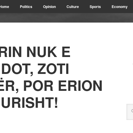
Home
Politics
Opinion
Culture
Sports
Economy
IN NUK E
DOT, ZOTI
ËR, POR ERION
GURISHT!