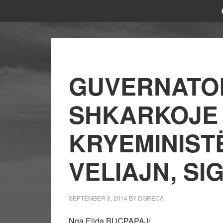
GUVERNATOR
SHKARKOJE 
KRYEMINIST
VELIAJN, SI
SEPTEMBER 8, 2014
BY
DGRECA
Nga Elida BUÇPAPAJ/