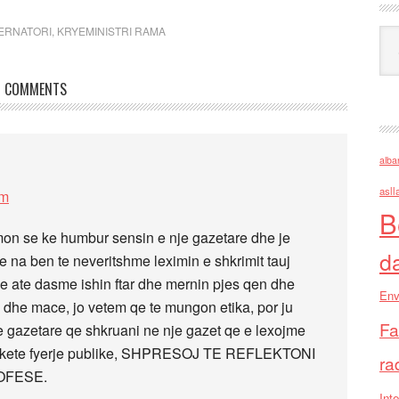
ERNATORI
,
KRYEMINISTRI RAMA
Ark
COMMENTS
alba
asll
pm
B
on se ke humbur sensin e nje gazetare dhe je
d
qe na ben te neveritshme leximin e shkrimit tauj
ne ate dasme ishin ftar dhe mernin pjes qen dhe
Env
dhe mace, jo vetem qe te mungon etika, por ju
Fa
nje gazetare qe shkruani ne nje gazet qe e lexojme
er kete fyerje publike, SHPRESOJ TE REFLEKTONI
ra
OFESE.
Inte