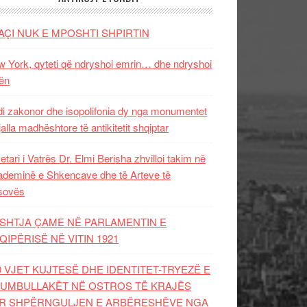
AÇI NUK E MPOSHTI SHPIRTIN
 York, qyteti që ndryshoi emrin… dhe ndryshoi
ën
i zakonor dhe isopolifonia dy nga monumentet
jalla madhështore të antikitetit shqiptar
etari i Vatrës Dr. Elmi Berisha zhvilloi takim në
deminë e Shkencave dhe të Arteve të
sovës
SHTJA ÇAME NË PARLAMENTIN E
QIPËRISË NË VITIN 1921
0 VJET KUJTESË DHE IDENTITET-TRYEZË E
UMBULLAKËT NË OSTROS TË KRAJËS
R SHPËRNGULJEN E ARBËRESHËVE NGA