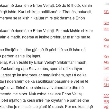
uar në dasmën e Erion Veliajt. Që do të thotë, kishin
 që ishte. Kur i shikoje politikanët e Tiranës, botuesit,
SP
merave se ia kishin kaluar mirë tek dasma e Erion
New
bot
kuar në dasmën e Erion Veliajt. Por nuk kishte shkuar
alin e madh, ndërsa ai kishte preferuar të rrinte me të
Kod
e g
 fëmijët e tu dhe gjë më të pështirë se të ishe në
 përbën asnjë lloj lajmi.
Kry
liaj. Kush është ky Erion Veliaj? Shkrimtar i madh,
Aka
Ko
ark Zuckerberg apo Steve Jobs; sportist që ka thyer
; artist që ka interpretuar magjikshëm, një i ri që ka
ÇË
tar i ndershëm që ka sakrifikuar pasurinë e vet në të
SH
lagët e varfërisë dhe shtresave vulnerabile dhe në
rmenda më sipër. Nuk është askushi Erion Veliaj.
30
ëri mjafton ta kesh mirë me kryetarin e partisë dhe
RR
koti dhe je ministër. Je çfarë të duash. Por me kusht që
PË