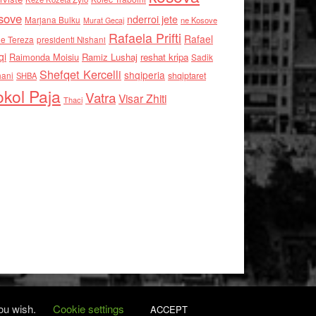
sove
nderroi jete
Marjana Bulku
ne Kosove
Murat Gecaj
Rafaela Prifti
Rafael
e Tereza
presidenti Nishani
qi
Raimonda Moisiu
Ramiz Lushaj
reshat kripa
Sadik
Shefqet Kercelli
shqiperia
hani
shqiptaret
SHBA
kol Paja
Vatra
Visar Zhiti
Thaci
you wish.
Cookie settings
ACCEPT