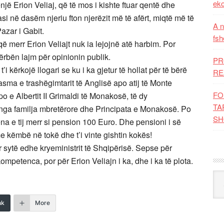
eko
ë Erion Veliaj, që të mos i kishte ftuar qentë dhe
si në dasëm njeriu fton njerëzit më të afërt, miqtë më të
A n
azar i Gabit.
fsh
 që merr Erion Veliajt nuk ia lejojnë atë harbim. Por
 përbën lajm për opinionin publik.
PR
i kërkojë llogari se ku i ka gjetur të hollat për të bërë
RE
e dasma e trashëgimtarit të Anglisë apo atij të Monte
FO
po e Albertit II Grimaldi të Monakosë, të dy
TA
 nga familja mbretërore dhe Principata e Monakosë. Po
SH
ëna e tij merr si pension 100 Euro. Dhe pensioni i së
e këmbë në tokë dhe t’i vinte gishtin kokës!
r sytë edhe kryeministrit të Shqipërisë. Sepse për
mpetenca, por për Erion Veliajn i ka, dhe i ka të plota.
Kat
nk
More