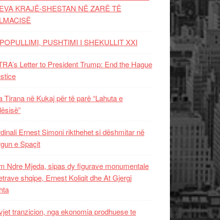
EVA KRAJË-SHESTAN NË ZARË TË
LMACISË
POPULLIMI, PUSHTIMI I SHEKULLIT XXI
RA’s Letter to President Trump: End the Hague
ustice
 Tirana në Kukaj për të parë “Lahuta e
ësisë”
dinali Ernest Simoni rikthehet si dëshmitar në
gun e Spaçit
 Ndre Mjeda, sipas dy figurave monumentale
letrave shqipe, Ernest Koliqit dhe At Gjergj
hta
vjet tranzicion, nga ekonomia prodhuese te