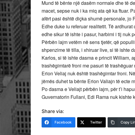
Mund të bënte një dasëm normale dhe të denj
macet, sepse nuk i ka miq ata që ka ftuar. Pa
afërt pasi është diçka shumë personale, jo P
Edhe duke iu referuar realitetit. Të ardhurat
edhe sikur të ishte i pasur, harbimi i tij nuk
Përbën lajm vetëm në sens tjetër, që populli t’
shpenzime të tilla, i xhiruar live, si të isht
Karlos, si të ishte dasma e princit William, a
trashëgimtarë froni me pasuri të trashëguar
Erion Veliaj nuk është trashëgimtar froni. N
jëmës duhet ta bënte Erion Valiajn të ecte m
Po dasma e Veliajt përbën lajm, për t’i hapu
Guvernatorin Fullani, Edi Rama nuk kishte ko
Share via:
Facebook
Twitter
Copy Li