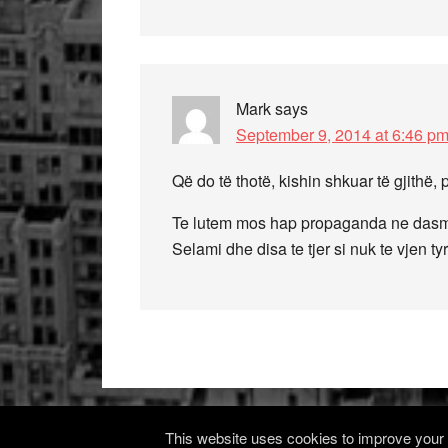
Mark
says
September 9, 2014 at 6:46 p
Që do të thotë, kishin shkuar të gjithë,
Te lutem mos hap propaganda ne dasme
Selami dhe disa te tjer si nuk te vjen 
This website uses cookies to improve your e