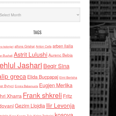
iv
TAGS
arben llalla
alfons Grishaj
Anton Cefa
no kolonjari
Astrit Lulushi
Aurenc Bebja
an Bushati
ehlul Jashari
Beqir Sina
alip greca
Elida Buçpapaj
Elmi Berisha
Eugjen Merlika
er Bytyci
Ermira Babamusta
Frank shkreli
hri Xharra
Fritz
Ilir Levonja
Gezim Llojdia
dovani
kosova
rviste
Kolec Traboini
Keze Kozeta Zylo