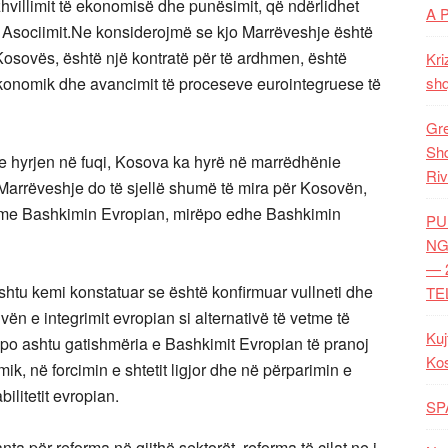
hvillimit të ekonomisë dhe punësimit, që ndërlidhet
A 
m Asociimit.Ne konsiderojmë se kjo Marrëveshje është
Kosovës, është një kontratë për të ardhmen, është
Kri
t ekonomik dhe avancimit të proceseve eurointegruese të
shq
Gre
Shq
 hyrjen në fuqi, Kosova ka hyrë në marrëdhënie
Riv
Marrëveshje do të sjellë shumë të mira për Kosovën,
n me Bashkimin Evropian, mirëpo edhe Bashkimin
PU
NG
— 
shtu kemi konstatuar se është konfirmuar vullneti dhe
TE
vën e integrimit evropian si alternativë të vetme të
Kuj
o ashtu gatishmëria e Bashkimit Evropian të pranoj
Ko
ik, në forcimin e shtetit ligjor dhe në përparimin e
bilitetit evropian.
SP
a për reforma në gjithë sektorët, reforma të cilat ne i