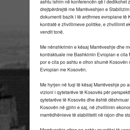
ashtu ishim në konferencën që i dedikohet z
drejtpërdrejtë me Marrëveshjen e Stabilizi
dokumenti bazik i të ardhmes evropiane të 
kontratë e zhvillimeve politike, e zhvillimi
vendit tonë.
Me nënshkrimin e kësaj Marrëveshje dhe me
kontraktuale me Bashkimin Evropian e cila 
por e cila po ashtu e ofron shumë Kosovë
Evropian me Kosovën.
Me hyrjen në fuqi të kësaj Marrëveshje po a
vizioni i qytetarëve të Kosovës për perspekti
qytetarëve të Kosovës dhe është dëshmuar p
Kosovën në gjirin e saj, në zhvillimin ekonom
marrëdhënieve të stabilitetit në rajon dhe sta
Marrëveshja ofron po ashtu mundësi të veçant