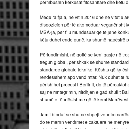
përmbushin kërkesat fitosanitare dhe këtu du
Meqë ra fjala, në vitin 2016 dhe në vitet e
dispozicion për të akomoduar veçanërisht ko
MSA-ja, për t’iu mundësuar që të jenë kon
këtu duhet ende punë, ka shumë hapësirë p
Përfundimisht, në qoftë se keni qasje në tr
tregun global, për shkak se shumë standard
standarde globale teknike. Kështu që ky ësht
rëndësishëm apo vendimtar. Nuk duhet të h
përfshihet procesi i Berlinit, do të përcakt
saj në riintegrimin, rilidhjen e gadishullit
shumë e rëndësishme që të kemi Marrëveshj
Jam i bindur se shumë shpejt vendimmarrësi
do të marrin vendimet e caktuara në mënyrë 