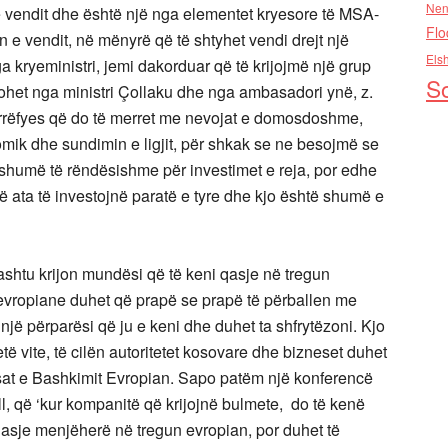
Nen
 vendit dhe është një nga elementet kryesore të MSA-
Flo
 e vendit, në mënyrë që të shtyhet vendi drejt një
Els
a kryeministri, jemi dakorduar që të krijojmë një grup
So
nohet nga ministri Çollaku dhe nga ambasadori ynë, z.
ërrëfyes që do të merret me nevojat e domosdoshme,
mik dhe sundimin e ligjit, për shkak se ne besojmë se
ë shumë të rëndësishme për investimet e reja, por edhe
që ata të investojnë paratë e tyre dhe kjo është shumë e
shtu krijon mundësi që të keni qasje në tregun
 evropiane duhet që prapë se prapë të përballen me
një përparësi që ju e keni dhe duhet ta shfrytëzoni. Kjo
etë vite, të cilën autoritetet kosovare dhe bizneset duhet
sat e Bashkimit Evropian. Sapo patëm një konferencë
l, që ‘kur kompanitë që krijojnë bulmete, do të kenë
qasje menjëherë në tregun evropian, por duhet të