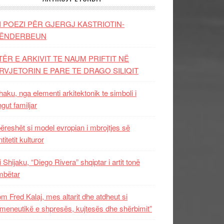
I POEZI PËR GJERGJ KASTRIOTIN-
ËNDERBEUN
TËR E ARKIVIT TE NAUM PRIFTIT NË
RVJETORIN E PARE TE DRAGO SILIQIT
aku, nga elementi arkitektonik te simboli i
ngut familjar
ëreshët si model evropian i mbrojtjes së
titetit kulturor
i Shijaku, “Diego Rivera” shqiptar i artit tonë
mbëtar
m Fred Kalaj, mes altarit dhe atdheut si
meneutikë e shpresës, kujtesës dhe shërbimit”