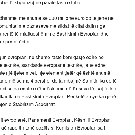
het t’i shpenzojmë paratë tash e tutje.
 ardhshme, më shumë se 300 milionë euro do të jenë në
munitetin e bizneseve me sfidat të cilat dalin nga
kurrentë të mjaftueshëm me Bashkimin Evropian dhe
ër përmirësim.
egun evropian, në shumë raste keni qasje edhe në
e teknike, standarde evropiane teknike, janë edhe
ë një tjetër nivel, një element tjetër që është shumë i
arrojmë se me 4 qershor do ta mbajmë Samitin ku do të
ohemi se sa është e rëndësishme që Kosova të luaj rolin e
 Ballkanik me Bashkimin Evropian. Për këtë arsye ka qenë
en e Stabilizim Asociimit.
t evropianë, Parlamenti Evropian, Këshilli Evropian,
që raportin tonë pozitiv si Komision Evropian sa i