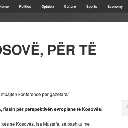
Home
Politics
Opinion
Culture
Sports
Economy
SOVË, PËR TË
 mbajtën konferencë për gazetarë/
n, flasin për perspektivën evropiane të Kosovës
/
blikës së Kosovës, Isa Mustafa, së bashku me