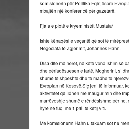
komisionerin për Politika Fqinjësore Evrop
mbajtën një konferencë për gazetarë.
Fjala e plotë e kryeministrit Mustafa/
Ishte kënaqësi e veçantë që sot të mirëpres
Negociata të Zgjerimit, Johannes Hahn.
Disa ditë më herët, në këtë vend ishim së
dhe përfaqësuesen e lartë, Mogherini, si dh
shumë të shpeshtë dhe të madhe të njerëzve
Evropian në Kosovë.Siç jeni të informuar, 
aktivitetet që lidhen me inaugurimin dhe im
marrëveshje shumë e rëndësishme për ne, e c
hyrë në fuqi më 1 prill të këtij viti.
Me komisionerin Hahn u takuam sot në mëng