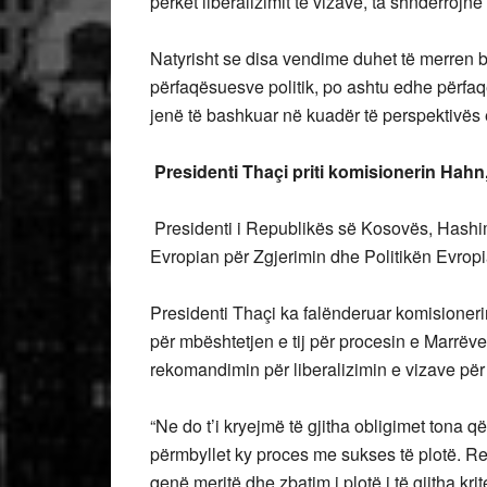
përket liberalizimit të vizave, ta shndërrojn
Natyrisht se disa vendime duhet të merren br
përfaqësuesve politik, po ashtu edhe përfaqës
jenë të bashkuar në kuadër të perspektivës
Presidenti Thaçi priti komisionerin Hahn
Presidenti i Republikës së Kosovës, Hashim
Evropian për Zgjerimin dhe Politikën Evrop
Presidenti Thaçi ka falënderuar komisioneri
për mbështetjen e tij për procesin e Marrëve
rekomandimin për liberalizimin e vizave pë
“Ne do t’i kryejmë të gjitha obligimet tona q
përmbyllet ky proces me sukses të plotë. 
qenë meritë dhe zbatim i plotë i të gjitha k