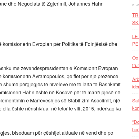
iane dhe Negociata të Zgjerimit, Johannes Hahn
TR
SK
LE
ë komisionerin Evropian për Politika të Fqinjësisë dhe
PE
Oxh
tru
 bashku me zëvendëspresidenten e Komisionit Evropian
e komisionerin Avramopoulos, që flet për një prezencë
Arb
 shumë përgjegjës të niveleve më të larta të Bashkimit
iden
komisioneri Hahn është në Kosovë për të marrë pjesë në
plementimin e Marrëveshjes së Stabilizim Asociimit, një
Sal
ko
ila është nënshkruar në tetor të vitit 2015, ndërkaq ka
“Do
her
jes, biseduam për çështjet aktuale në vend dhe po