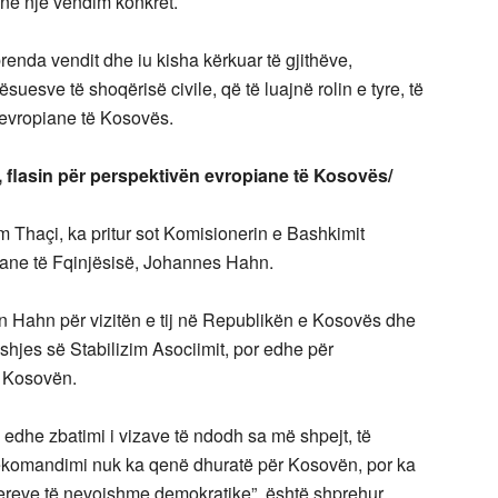
ë në një vendim konkret.
enda vendit dhe iu kisha kërkuar të gjithëve,
uesve të shoqërisë civile, që të luajnë rolin e tyre, të
 evropiane të Kosovës.
, flasin për perspektivën evropiane të Kosovës/
 Thaçi, ka pritur sot Komisionerin e Bashkimit
iane të Fqinjësisë, Johannes Hahn.
n Hahn për vizitën e tij në Republikën e Kosovës dhe
shjes së Stabilizim Asociimit, por edhe për
r Kosovën.
ë edhe zbatimi i vizave të ndodh sa më shpejt, të
Rekomandimi nuk ka qenë dhuratë për Kosovën, por ka
ritereve të nevojshme demokratike”, është shprehur