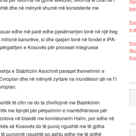
New
ë lehtë dhe në mënyrë shumë më konsistente me
bot
Kod
e g
suar edhe më parë edhe pjesëmarrjen tonë në një treg
milionë banorëve, si dhe qasjen tonë në fondet e IPA-
Kry
përgatitjen e Kosovës për proceset integruese
Aka
Ko
eshja e Stabilizim Asociimit paraqet themelimin e
vropian dhe në mënyrë zyrtare na mundëson që ne t’i
vropian.
Kat
litik të cilin ne do ta zhvillojmë me Bashkimin
litik me fqinjët për përparimin e marrëdhënieve për
 u zotova në bisedë me komisionerin Hahn, por edhe në
kës së Kosovës do të punoj ngushtë me të gjitha
Ark
o të punojmë ngushtë po ashtu edhe me të gjithë