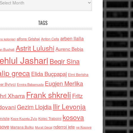
TAGS
arben llalla
alfons Grishaj
Anton Cefa
no kolonjari
Astrit Lulushi
Aurenc Bebja
an Bushati
ehlul Jashari
Beqir Sina
alip greca
Elida Buçpapaj
Elmi Berisha
Eugjen Merlika
er Bytyci
Ermira Babamusta
Frank shkreli
hri Xharra
Fritz
Ilir Levonja
Gezim Llojdia
dovani
kosova
rviste
Kolec Traboini
Keze Kozeta Zylo
sove
nderroi jete
Marjana Bulku
ne Kosove
Murat Gecaj