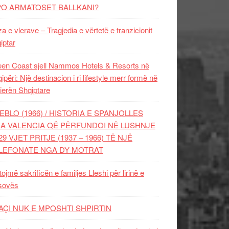
PO ARMATOSET BALLKANI?
za e vlerave – Tragjedia e vërtetë e tranzicionit
iptar
en Coast sjell Nammos Hotels & Resorts në
ipëri: Një destinacion i ri lifestyle merr formë në
ierën Shqiptare
EBLO (1966) / HISTORIA E SPANJOLLES
A VALENCIA QË PËRFUNDOI NË LUSHNJE
29 VJET PRITJE (1937 – 1966) TË NJË
LEFONATE NGA DY MOTRAT
tojmë sakrificën e familjes Lleshi për lirinë e
sovës
AÇI NUK E MPOSHTI SHPIRTIN