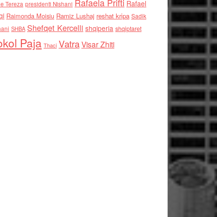
Rafaela Prifti
Rafael
e Tereza
presidenti Nishani
qi
Raimonda Moisiu
Ramiz Lushaj
reshat kripa
Sadik
Shefqet Kercelli
shqiperia
hani
shqiptaret
SHBA
kol Paja
Vatra
Visar Zhiti
Thaci