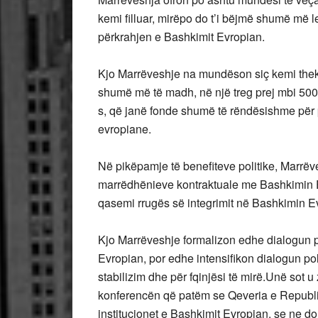
kemi filluar, mirëpo do t’i bëjmë shumë m
përkrahjen e Bashkimit Evropian.
Kjo Marrëveshje na mundëson siç kemi thek
shumë më të madh, në një treg prej mbi 500 
s, që janë fonde shumë të rëndësishme për 
evropiane.
Në pikëpamje të benefiteve politike, Marrëv
marrëdhënieve kontraktuale me Bashkimin E
qasemi rrugës së integrimit në Bashkimin E
Kjo Marrëveshje formalizon edhe dialogun po
Evropian, por edhe intensifikon dialogun po
stabilizim dhe për fqinjësi të mirë.Unë sot
konferencën që patëm se Qeveria e Republi
institucionet e Bashkimit Evropian, se ne d