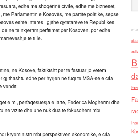
teresuara, edhe me shoqërinë civile, edhe me bizneset,
 me Parlamentin e Kosovës, me partitë politike, sepse
osovës është interes i gjithë qytetarëve të Republikës
ë ne të nxjerrim përfitimet për Kosovën, por edhe
arrëveshje të tillë.
alba
asll
B
në, në Kosovë, faktikisht për të festuar jo vetëm
d
or gjithashtu edhe për hyrjen në fuqi të MSA-së e cila
 vendit.
Env
Fa
egët e mi, përfaqësuesja e lartë, Federica Mogherini dhe
tu në vizitë dhe unë nuk dua të fokusohem mbi
ra
Inte
Ko
di kryeministri mbi perspektivën ekonomike, e cila