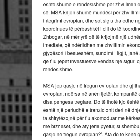
është shumë e rëndësishme për zhvillimin e
së. MSA krijon shumë mundësi për zhvillimin
integrimi evropian, dhe sot siç u tha edhe ng
koordinues të përbashkët i cili do të koordi
Zhbogar, në mënyrë që të krijojmë një udh
imediate, që ndërlidhen me zhvillimin ekono
gjyqësori i besueshëm, sundimi i ligjit, jan
që t’iu jepet investuesve vendas një siguri 
rëndësishme.
MSA jep qasje në tregun evropian dhe gjitha
evropian, ndërsa në anën tjetër, kompanitë
disa pengesa tregtare. Do të thotë kjo është 
është një periudhë e tranzicionit deri në dhj
ta shfrytëzojnë për t’u akomoduar me kërke
me bizneset, dhe aty jemi pyetur, si shembul
qasje në tregun evropian?’. Ata do të kenë 