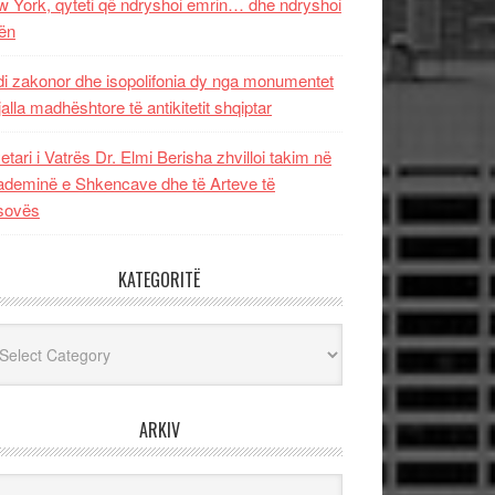
 York, qyteti që ndryshoi emrin… dhe ndryshoi
ën
i zakonor dhe isopolifonia dy nga monumentet
jalla madhështore të antikitetit shqiptar
etari i Vatrës Dr. Elmi Berisha zhvilloi takim në
deminë e Shkencave dhe të Arteve të
sovës
KATEGORITË
egoritë
ARKIV
iv