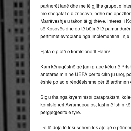
partnerët tanë dhe me të gjitha grupet e in
me shoqatat e bizneseve, edhe me opozitën,
Marrëveshja u takon të gjithëve. Interesi i K
së Kosovës dhe do të bëjmë të pamundurën q
përfitimet evropiane nga implementimi i një m
Fjala e plotë e komisionerit Hahn/
Kam kënaqësinë që jam prapë këtu në Prishti
anëtarësimin në UEFA për të cilin ju uroj, p
është po aq e rëndësishme për të ardhmen e
Siç u tha nga kryeministri paraprakisht, kol
komisioneri Avramopoulos, tashmë ishin kë
përgjegjësitë e tyre.
Do të doja të fokusohem tek ajo që e përmen