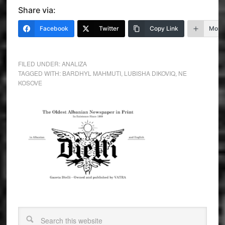
Share via:
Facebook
Twitter
Copy Link
More
FILED UNDER:
ANALIZA
TAGGED WITH:
BARDHYL MAHMUTI
,
LUBISHA DIKOVIQ
,
NE
KOSOVE