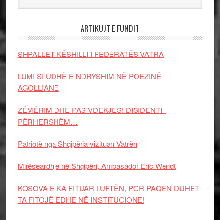
ARTIKUJT E FUNDIT
SHPALLET KËSHILLI I FEDERATËS VATRA
LUMI SI UDHË E NDRYSHIM NË POEZINË
AGOLLIANE
ZËMËRIM DHE PAS VDEKJES! DISIDENTI I
PËRHERSHËM…
Patriotë nga Shqipëria vizituan Vatrën
Mirëseardhje në Shqipëri, Ambasador Eric Wendt
KOSOVA E KA FITUAR LUFTËN, POR PAQEN DUHET
TA FITOJË EDHE NË INSTITUCIONE!