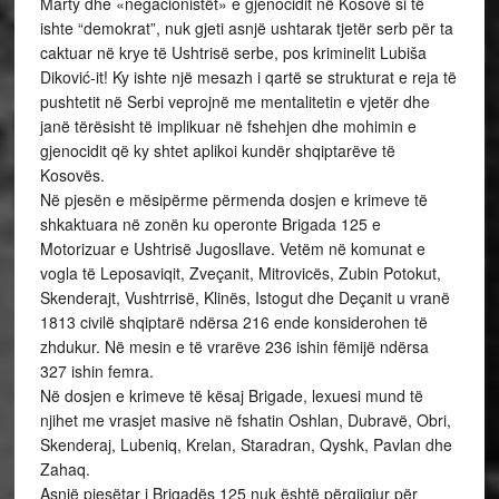
Marty dhe «negacionistët» e gjenocidit në Kosovë si të
ishte “demokrat”, nuk gjeti asnjë ushtarak tjetër serb për ta
caktuar në krye të Ushtrisë serbe, pos kriminelit Lubiša
Diković-it! Ky ishte një mesazh i qartë se strukturat e reja të
pushtetit në Serbi veprojnë me mentalitetin e vjetër dhe
janë tërësisht të implikuar në fshehjen dhe mohimin e
gjenocidit që ky shtet aplikoi kundër shqiptarëve të
Kosovës.
Në pjesën e mësipërme përmenda dosjen e krimeve të
shkaktuara në zonën ku operonte Brigada 125 e
Motorizuar e Ushtrisë Jugosllave. Vetëm në komunat e
vogla të Leposaviqit, Zveçanit, Mitrovicës, Zubin Potokut,
Skenderajt, Vushtrrisë, Klinës, Istogut dhe Deçanit u vranë
1813 civilë shqiptarë ndërsa 216 ende konsiderohen të
zhdukur. Në mesin e të vrarëve 236 ishin fëmijë ndërsa
327 ishin femra.
Në dosjen e krimeve të kësaj Brigade, lexuesi mund të
njihet me vrasjet masive në fshatin Oshlan, Dubravë, Obri,
Skenderaj, Lubeniq, Krelan, Staradran, Qyshk, Pavlan dhe
Zahaq.
Asnjë pjesëtar i Brigadës 125 nuk është përgjigjur për