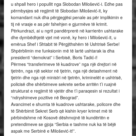
u shpall hero i popullit nga Slobodan Milošević-i. Edhe pas
përmbysjes së regjimit të Slobodan Milošević-it, ky
komandant nuk dha përgjegjësi penale as për implikimin e
tij në vrasje e as për fshehjen e gjurmëve të krimit.
Përkundrazi, ai u ngrit pandërprerë në karrierën ushtarake
dhe dymbëdhjetë vjet më vonë, ky hero i Milošević-it, u
emërua Shef i Shtabit të Përgjithshëm të Ushtrisë Serbe!
Shpërblimin me funksionin më të lartë ushtarak ia dha
presidenti “demokrat” i Serbisë, Boris Tadić-i!
Përmes “transferimeve të kuadrove” nga një drejtori në
tjetrën, nga një sektor në tjetrin, nga një detashment në
tjetrin dhe nga një ministri në tjetrën, kriminelët e ushtrisë,
policisë dhe shërbimeve sekrete serbe arritën t’i ruajnë
strukturat e regjimit të vjetër dhe t’i paraqesin si rezultat i
“ndryshimeve pozitive në Beograd”.
Avancimet e shumta të kuadrove ushtarake, policore dhe
të Shërbimit Sekret Serb që kishin kryer krimet më të
përbindshme në Kosovë dëshmojnë të kundërtën e
pretendimeve se gjoja “Serbia e tashme nuk ka të bëjë
aspak me Serbinë e Milošević-it!”.