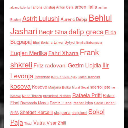
arben llalla
alfons Grishaj
Anton Cefa
asllan
albano kolonjari
Behlul
Astrit Lulushi
Aurenc Bebja
Bushati
Jashari
dalip greca
Beqir Sina
Elida
Buçpapaj
Enver Bytyci
Elmi Berisha
Ermira Babamusta
Frank
Eugjen Merlika
Fahri Xharra
shkreli
Ilir
Gezim Llojdia
Fritz radovani
Levonja
Interviste
Kolec Traboini
Keze Kozeta Zylo
kosova
Kosove
nderroi jete
Marjana Bulku
ne
Murat Gecaj
Rafaela Prifti
Rafael
Nene Tereza
Kosove
presidenti Nishani
Floqi
Raimonda Moisiu
Ramiz Lushaj
reshat kripa
Sadik Elshani
Sokol
Shefqet Kercelli
shqiperia
shqiptaret
SHBA
Paja
Vatra
Visar Zhiti
Thaci