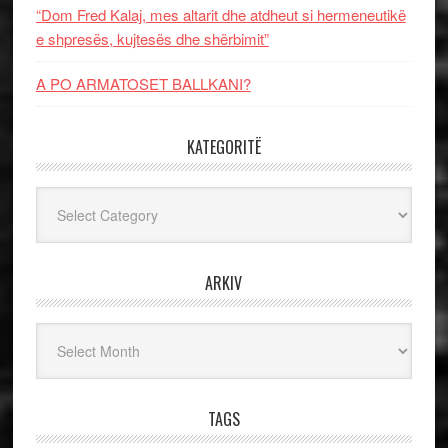
“Dom Fred Kalaj, mes altarit dhe atdheut si hermeneutikë
e shpresës, kujtesës dhe shërbimit”
A PO ARMATOSET BALLKANI?
KATEGORITË
Kategoritë
ARKIV
Arkiv
TAGS