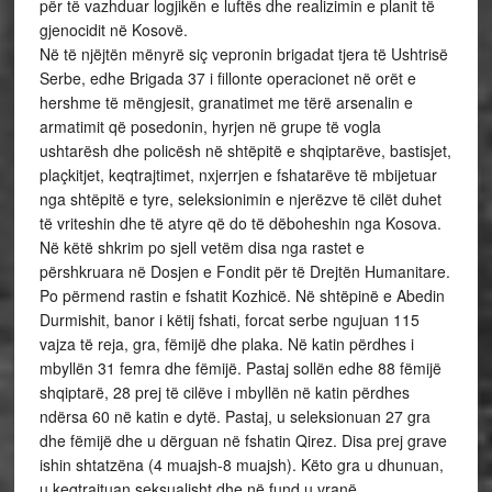
për të vazhduar logjikën e luftës dhe realizimin e planit të
gjenocidit në Kosovë.
Në të njëjtën mënyrë siç vepronin brigadat tjera të Ushtrisë
Serbe, edhe Brigada 37 i fillonte operacionet në orët e
hershme të mëngjesit, granatimet me tërë arsenalin e
armatimit që posedonin, hyrjen në grupe të vogla
ushtarësh dhe policësh në shtëpitë e shqiptarëve, bastisjet,
plaçkitjet, keqtrajtimet, nxjerrjen e fshatarëve të mbijetuar
nga shtëpitë e tyre, seleksionimin e njerëzve të cilët duhet
të vriteshin dhe të atyre që do të dëboheshin nga Kosova.
Në këtë shkrim po sjell vetëm disa nga rastet e
përshkruara në Dosjen e Fondit për të Drejtën Humanitare.
Po përmend rastin e fshatit Kozhicë. Në shtëpinë e Abedin
Durmishit, banor i këtij fshati, forcat serbe ngujuan 115
vajza të reja, gra, fëmijë dhe plaka. Në katin përdhes i
mbyllën 31 femra dhe fëmijë. Pastaj sollën edhe 88 fëmijë
shqiptarë, 28 prej të cilëve i mbyllën në katin përdhes
ndërsa 60 në katin e dytë. Pastaj, u seleksionuan 27 gra
dhe fëmijë dhe u dërguan në fshatin Qirez. Disa prej grave
ishin shtatzëna (4 muajsh-8 muajsh). Këto gra u dhunuan,
u keqtrajtuan seksualisht dhe në fund u vranë.