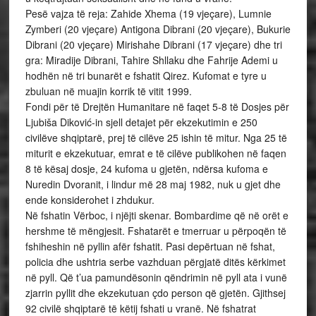
Pesë vajza të reja: Zahide Xhema (19 vjeçare), Lumnie
Zymberi (20 vjeçare) Antigona Dibrani (20 vjeçare), Bukurie
Dibrani (20 vjeçare) Mirishahe Dibrani (17 vjeçare) dhe tri
gra: Miradije Dibrani, Tahire Shllaku dhe Fahrije Ademi u
hodhën në tri bunarët e fshatit Qirez. Kufomat e tyre u
zbuluan në muajin korrik të vitit 1999.
Fondi për të Drejtën Humanitare në faqet 5-8 të Dosjes për
Ljubiša Diković-in sjell detajet për ekzekutimin e 250
civilëve shqiptarë, prej të cilëve 25 ishin të mitur. Nga 25 të
miturit e ekzekutuar, emrat e të cilëve publikohen në faqen
8 të kësaj dosje, 24 kufoma u gjetën, ndërsa kufoma e
Nuredin Dvoranit, i lindur më 28 maj 1982, nuk u gjet dhe
ende konsiderohet i zhdukur.
Në fshatin Vërboc, i njëjti skenar. Bombardime që në orët e
hershme të mëngjesit. Fshatarët e tmerruar u përpoqën të
fshiheshin në pyllin afër fshatit. Pasi depërtuan në fshat,
policia dhe ushtria serbe vazhduan përgjatë ditës kërkimet
në pyll. Që t’ua pamundësonin qëndrimin në pyll ata i vunë
zjarrin pyllit dhe ekzekutuan çdo person që gjetën. Gjithsej
92 civilë shqiptarë të këtij fshati u vranë. Në fshatrat