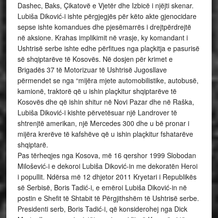
Dashec, Baks, Çikatovë e Vjetër dhe Izbicë i njëjti skenar.
Lubiša Diković-i ishte përgjegjës për këto akte gjenocidare
sepse ishte komandues dhe pjesëmarrës i drejtpërdrejtë
në aksione. Krahas implikimit në vrasje, ky komandant i
Ushtrisë serbe ishte edhe përfitues nga plaçkitja e pasurisë
së shqiptarëve të Kosovës. Në dosjen për krimet e
Brigadës 37 të Motorizuar të Ushtrisë Jugosllave
përmendet se nga “mijëra mjete automobilistike, autobusë,
kamionë, traktorë që u ishin plaçkitur shqiptarëve të
Kosovës dhe që ishin shitur në Novi Pazar dhe në Raška,
Lubiša Diković-i kishte përvetësuar një Landrover të
shtrenjtë amerikan, një Mercedes 300 dhe u bë pronar i
mijëra krerëve të kafshëve që u ishin plaçkitur fshatarëve
shqiptarë.
Pas tërheqjes nga Kosova, më 16 qershor 1999 Slobodan
Milošević-i e dekoroi Lubiša Diković-in me dekoratën Heroi
i popullit. Ndërsa më 12 dhjetor 2011 Kryetari i Republikës
së Serbisë, Boris Tadić-i, e emëroi Lubiša Diković-in në
postin e Shefit të Shtabit të Përgjithshëm të Ushtrisë serbe.
Presidenti serb, Boris Tadić-i, që konsiderohej nga Dick