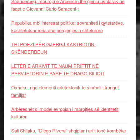
Scanderbeg, mburoja e Arbërisë dhe gjeniu ushtarak në
faqet e Giovanni Carlo Saraceni-t
Republika mbi interesat politike: sovraniteti i qytetarëve,
kushtetutshmëria dhe përgjegjësia shtetërore
TRI POEZI PËR GJERGJ KASTRIOTIN-
SKËNDERBEUN
LETËR E ARKIVIT TE NAUM PRIFTIT NË
PERVJETORIN E PARE TE DRAGO SILIQIT
Oxhaku, nga elementi arkitektonik te simboli i trungut
familjar
Arbëreshët si model evropian i mbrojtjes së identitetit
kulturor
Sali Shijaku, “Diego Rivera” shqiptar i artit tonë kombëtar