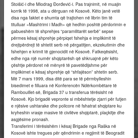
Stoišić-i dhe Miodrag Đorđević-i. Pas trajnimit, në muajin
korrik të 1998, ata u dërguan në Kosovë. Këto janë vetë
disa nga faktet e shumta që trajtohen në librin tim të
titulluar «Mashtrimi i Madh» që hedhin poshtë përdorimin e
gabueshëm të shprehjes “paramilitarët serbë” sepse
përmes kësaj shprehje përpiqet fshehja e implikimit të
drejtpërdrejt të shtetit serb në përgatitjen, ekzekutimin dhe
fshehjen e krimit të gjenocidit në Kosovë. Fatkeqësisht,
edhe nga një numër shqiptarësh që shkruajnë për këto
çështje përdoret në mënyrë të pavetëdijshme për
implikimet e kësaj shprehje që “shfajëson” shtetin serb.
Më 7 mars 1999, disa ditë para se të përmbylleshin
bisedimet e filluara në Konferencën Ndërkombëtare të
Rambouillet-së, Brigada 37 u transferua tërësisht në
Kosovë. Kjo brigadë vepronte si mbështetje zjarri për futjen
e njësive ushtarake dhe policore në fshatrat shqiptare ku
kryheshin vrasje masive të civilëve shqiptarë, plaçkitje dhe
asgjësime pronash.
Transferimi i tërësishëm i kësaj Brigade nga Raška në
Kosovë ishte tregues për qëndrimin e regjimit të Beogradit