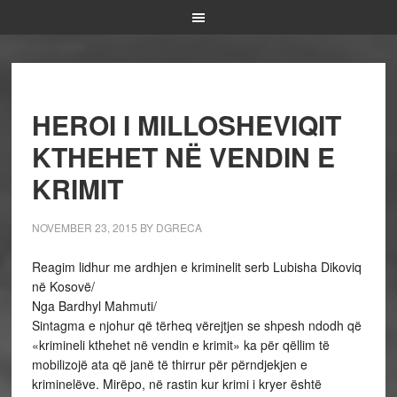
HEROI I MILLOSHEVIQIT
KTHEHET NË VENDIN E
KRIMIT
NOVEMBER 23, 2015
BY
DGRECA
Reagim lidhur me ardhjen e kriminelit serb Lubisha Dikoviq
në Kosovë/
Nga Bardhyl Mahmuti/
Sintagma e njohur që tërheq vërejtjen se shpesh ndodh që
«krimineli kthehet në vendin e krimit» ka për qëllim të
mobilizojë ata që janë të thirrur për përndjekjen e
kriminelëve. Mirëpo, në rastin kur krimi i kryer është