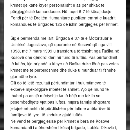
krimet që kanë kryer personalisht e as për shkak të
përgjegjësisë komanduese. Në faqet 6-7 të kësaj dosje,
Fondi për të Drejtën Humanitare publikon emrat e kuadrit
komandues të Brigadës 125 që ishin përgjegjës për krimet.
Siç e përmenda më lart, Brigada e 37-të e Motorizuar e
Ushtrisë Jugosllave, që operonte në Kosovë që nga viti
1998, më 7 mars 1999 u transferua tërësisht nga Raška në
Kosovë dhe qëndroi deri në fund të luftës. Pas përfundimit
të luftës, kjo brigadë u kthye në Raška duke lënë pas vetes
krimet më të përbindshme dhe duke u munduar t’i fshehë
gjurmët e tyre.
Cili do të jetë rezultati përfundimtar i hulumtimeve të
ekipeve mjekoligjore mbetet të shihet. Ajo që mund të
thuhet pa asnjë mëdyshje ka të bëjë me faktin se
pesëmbëdhjetë vjet pas luftës, mijëra familje shqiptare
jetojnë në ankth të përditshëm për fatin e anëtarëve të
familjeve të tyre, të zhdukur gjatë luftës.
Në vend të përgjegjësisë për krimet e bëra në Kosovë,
komandanti i atëhershëm i kësaj brigade, Lubiša Diković-i,