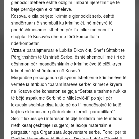
gjenocidi atëherë është obligim i mbarë njerëzimit që të
bëjë përndjekjen e kriminelëve.
Kosova, e cila përjetoi krimin e gjenocidit serb, është
shndërruar në shembull ku kriminelët, në mënyrë të
pandëshkueshme, kthehen për t’u tallur me popullin
shqiptar të Kosovës dhe me tërë komunitetin
ndërkombëtar.
Vizita e paralajmëruar e Lubiša Diković-it, Shef i Shtabit të
Përgjithshëm të Ushtrisë Serbe, është shembulli më i ri që
dëshmon për mosndëshkimin e kriminelëve të cilët kryen
krimet më të shëmtuara në Kosovë.
Meqenëse propaganda që synon fshehjen e kriminelëve të
vërtete ia atribuon “paramilitarëve serbë” krimet e kryera
në Kosovë dhe konsiston se gjoja “Serbia e tashme nuk ka
të bëjë aspak me Serbinë e Milošević-it” po sjell për
lexuesin shqiptar disa fakte që do t’i mundësojnë të ketë
kujdes sidomos me përdorimin e termit “paramilitarë”.
Secilit lexues që i intereson të dijë hollësira më të mëdha
rreth kësaj çështjeje i sugjeroj të lexojë materialin e
përgatitur nga Organizata Joqeveritare serbe, Fondi për të
Drejtën Humanitare të titulluar «Dosja e Lubiša Diković-it».