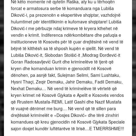
Në këto momente në qytetin Raška, aty ku u tërhoqën
forcat e armatosura serbe të komanduara nga Lubiša
Diković-i, pa prezencën e ekspertëve shqiptar, vazhdojnë
hulumtimet për identifikimin e kufomave shqiptare! Lubiša
Diković-i me përbuzje ndaj krimeve të kryera kthehet në
vendin e krimit. Indiferenca ndërkombëtare dhe pafuqia e
institucioneve të Kosovës për të çuar drejtësinë në vend të
bëjnë të klithësh sa të shposh kupën e qiellit. Në vend të
Lubiša Diković-it, Slobodan Stoišić-it ,Miodrag Đorđević-it
Goran Radosavljević Gurit dhe kriminelëve të tjerë që
kryen dhe komanduan krimin e gjenocidit në Kosovë
dënohen, pa asnjë fakt, Sulejman Selimi, Sami Lushtaku,
Hysni Thaçi, Zeqir Demaku, Jahir Demaku, Fadil Demaku,
Nexhat Demaku… Në vend të kriminelëve të vërtetë që
kryen krimet në Kosovë Gjykata e Apelit e Kosovës vendos
që Rrustem Mustafa-REMI, Latif Gashi dhe Nazif Mustafa
të vuajnë dënimet me burg… Në vend që të sillen para
drejtësisë kriminelët e «Dosjes Diković» dhe tërë zinxhiri
komandues që kreu gjenocidin në Kosovë Gjykata Speciale
sajon dosjet kundër luftëtarëve të lirisë…E TMERRSHME!!!