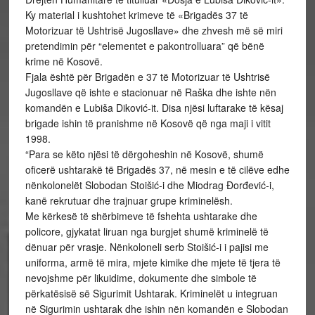
Ky material i kushtohet krimeve të «Brigadës 37 të
Motorizuar të Ushtrisë Jugosllave» dhe zhvesh më së miri
pretendimin për “elementet e pakontrolluara” që bënë
krime në Kosovë.
Fjala është për Brigadën e 37 të Motorizuar të Ushtrisë
Jugosllave që ishte e stacionuar në Raška dhe ishte nën
komandën e Lubiša Diković-it. Disa njësi luftarake të kësaj
brigade ishin të pranishme në Kosovë që nga maji i vitit
1998.
“Para se këto njësi të dërgoheshin në Kosovë, shumë
oficerë ushtarakë të Brigadës 37, në mesin e të cilëve edhe
nënkolonelët Slobodan Stoišić-i dhe Miodrag Đorđević-i,
kanë rekrutuar dhe trajnuar grupe kriminelësh.
Me kërkesë të shërbimeve të fshehta ushtarake dhe
policore, gjykatat liruan nga burgjet shumë kriminelë të
dënuar për vrasje. Nënkoloneli serb Stoišić-i i pajisi me
uniforma, armë të mira, mjete kimike dhe mjete të tjera të
nevojshme për likuidime, dokumente dhe simbole të
përkatësisë së Sigurimit Ushtarak. Kriminelët u integruan
në Sigurimin ushtarak dhe ishin nën komandën e Slobodan