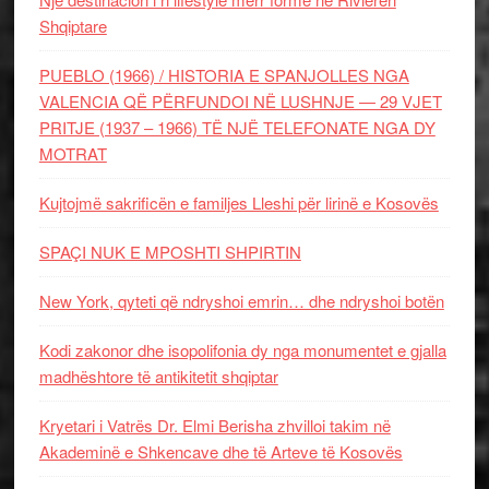
Shqiptare
PUEBLO (1966) / HISTORIA E SPANJOLLES NGA
VALENCIA QË PËRFUNDOI NË LUSHNJE — 29 VJET
PRITJE (1937 – 1966) TË NJË TELEFONATE NGA DY
MOTRAT
Kujtojmë sakrificën e familjes Lleshi për lirinë e Kosovës
SPAÇI NUK E MPOSHTI SHPIRTIN
New York, qyteti që ndryshoi emrin… dhe ndryshoi botën
Kodi zakonor dhe isopolifonia dy nga monumentet e gjalla
madhështore të antikitetit shqiptar
Kryetari i Vatrës Dr. Elmi Berisha zhvilloi takim në
Akademinë e Shkencave dhe të Arteve të Kosovës