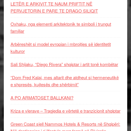
LETËR E ARKIVIT TE NAUM PRIFTIT NË
PERVJETORIN E PARE TE DRAGO SILIQIT
Oxhaku, nga elementi arkitektonik te simboli i trungut
familjar
Arbëreshët si model evropian i mbrojtjes së identitetit
kulturor
Sali Shijaku, “Diego Rivera” shqiptar i artit tonë kombëtar
“Dom Fred Kalaj, mes altarit dhe atdheut si hermeneutikë
e shpresës, kujtesës dhe shërbimit”
A PO ARMATOSET BALLKANI?
Kriza e vlerave – Tragjedia e vërtetë e tranzicionit shqiptar
Green Coast sjell Nammos Hotels & Resorts në Shqipëri:
Një destinacion i ri lifestyle merr formë në Rivierën