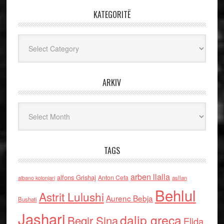
KATEGORITË
Kategoritë
ARKIV
Arkiv
TAGS
arben llalla
alfons Grishaj
Anton Cefa
asllan
albano kolonjari
Behlul
Astrit Lulushi
Aurenc Bebja
Bushati
Jashari
dalip greca
Beqir Sina
Elida