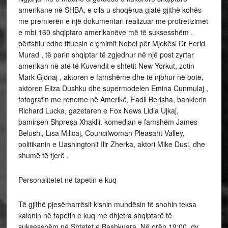
amerikane në SHBA, e cila u shoqërua gjatë gjithë kohës
me premierën e një dokumentari realizuar me protretizimet
e mbi 160 shqiptaro amerikanëve më të suksesshëm ,
përfshiu edhe fituesin e çmimit Nobel për Mjekësi Dr Ferid
Murad , të parin shqiptar të zgjedhur në një post zyrtar
amerikan në atë të Kuvendit e shtetit New Yorkut, zotin
Mark Gjonaj , aktoren e famshëme dhe të njohur në botë,
aktoren Eliza Dushku dhe supermodelen Emina Cunmulaj ,
fotografin me renome në Amerikë, Fadil Berisha, bankierin
Richard Lucka, gazetaren e Fox News Lidia Ujkaj,
bamirsen Shpresa Xhaklli, komedian e famshëm James
Belushi, Lisa Milicaj, Councilwoman Pleasant Valley,
politikanin e Uashingtonit Ilir Zherka, aktori Mike Dusi, dhe
shumë të tjerë .
Personalitetet në tapetin e kuq
Të gjithë pjesëmarrësit kishin mundësin të shohin teksa
kalonin në tapetin e kuq me dhjetra shqiptarë të
suksesshëm në Shtetet e Bashkuara. Në orën 19:00, dy