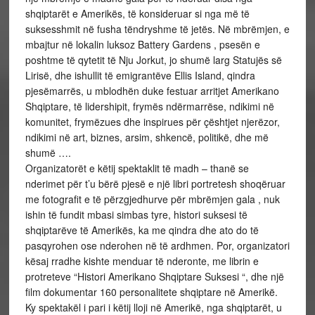
shqiptarët e Amerikës, të konsideruar si nga më të
suksesshmit në fusha tëndryshme të jetës. Në mbrëmjen, e
mbajtur në lokalin luksoz Battery Gardens , psesën e
poshtme të qytetit të Nju Jorkut, jo shumë larg Statujës së
Lirisë, dhe ishullit të emigrantëve Ellis Island, qindra
pjesëmarrës, u mblodhën duke festuar arritjet Amerikano
Shqiptare, të lidershipit, frymës ndërmarrëse, ndikimi në
komunitet, frymëzues dhe inspirues për çështjet njerëzor,
ndikimi në art, biznes, arsim, shkencë, politikë, dhe më
shumë ….
Organizatorët e këtij spektaklit të madh – thanë se
nderimet për t’u bërë pjesë e një libri portretesh shoqëruar
me fotografit e të përzgjedhurve për mbrëmjen gala , nuk
ishin të fundit mbasi simbas tyre, histori suksesi të
shqiptarëve të Amerikës, ka me qindra dhe ato do të
pasqyrohen ose nderohen në të ardhmen. Por, organizatori
kësaj rradhe kishte menduar të nderonte, me librin e
protreteve “Histori Amerikano Shqiptare Suksesi “, dhe një
film dokumentar 160 personalitete shqiptare në Amerikë.
Ky spektakël i pari i këtij lloji në Amerikë, nga shqiptarët, u