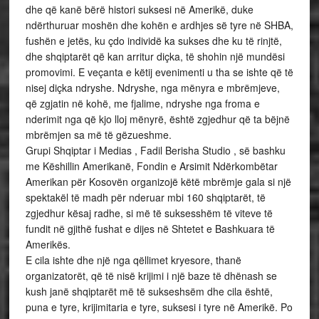
dhe që kanë bërë histori suksesi në Amerikë, duke
ndërthuruar moshën dhe kohën e ardhjes së tyre në SHBA,
fushën e jetës, ku çdo individë ka sukses dhe ku të rinjtë,
dhe shqiptarët që kan arritur diçka, të shohin një mundësi
promovimi. E veçanta e këtij evenimenti u tha se ishte që të
nisej diçka ndryshe. Ndryshe, nga mënyra e mbrëmjeve,
që zgjatin në kohë, me fjalime, ndryshe nga froma e
nderimit nga që kjo lloj mënyrë, është zgjedhur që ta bëjnë
mbrëmjen sa më të gëzueshme.
Grupi Shqiptar i Medias , Fadil Berisha Studio , së bashku
me Këshillin Amerikanë, Fondin e Arsimit Ndërkombëtar
Amerikan për Kosovën organizojë këtë mbrëmje gala si një
spektakël të madh për nderuar mbi 160 shqiptarët, të
zgjedhur kësaj radhe, si më të suksesshëm të viteve të
fundit në gjithë fushat e dijes në Shtetet e Bashkuara të
Amerikës.
E cila ishte dhe një nga qëllimet kryesore, thanë
organizatorët, që të nisë krijimi i një baze të dhënash se
kush janë shqiptarët më të sukseshsëm dhe cila është,
puna e tyre, krijimitaria e tyre, suksesi i tyre në Amerikë. Po