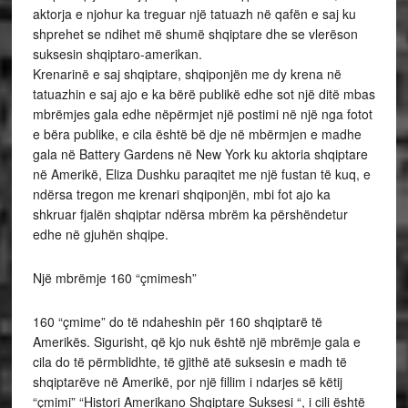
aktorja e njohur ka treguar një tatuazh në qafën e saj ku
shprehet se ndihet më shumë shqiptare dhe se vlerëson
suksesin shqiptaro-amerikan.
Krenarinë e saj shqiptare, shqiponjën me dy krena në
tatuazhin e saj ajo e ka bërë publikë edhe sot një ditë mbas
mbrëmjes gala edhe nëpërmjet një postimi në një nga fotot
e bëra publike, e cila është bë dje në mbërmjen e madhe
gala në Battery Gardens në New York ku aktoria shqiptare
në Amerikë, Eliza Dushku paraqitet me një fustan të kuq, e
ndërsa tregon me krenari shqiponjën, mbi fot ajo ka
shkruar fjalën shqiptar ndërsa mbrëm ka përshëndetur
edhe në gjuhën shqipe.
Një mbrëmje 160 “çmimesh”
160 “çmime” do të ndaheshin për 160 shqiptarë të
Amerikës. Sigurisht, që kjo nuk është një mbrëmje gala e
cila do të përmblidhte, të gjithë atë suksesin e madh të
shqiptarëve në Amerikë, por një fillim i ndarjes së këtij
“çmimi” “Histori Amerikano Shqiptare Suksesi “, i cili është