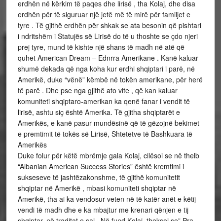
erdhën në kërkim të paqes dhe lirisë , tha Kolaj, dhe disa
erdhën për të siguruar një jetë më të mirë për familjet e
tyre . Të gjithë erdhën për shkak se ata besonin që pishtari
i ndritshëm i Statujës së Lirisë do të u thoshte se çdo njeri
prej tyre, mund të kishte një shans të madh në atë që
quhet American Dream – Ednrra Amerikane . Kanë kaluar
shumë dekada që nga koha kur erdhi shqiptari i parë, në
Amerikë, duke “vënë” këmbë në tokën amerikane, për herë
të parë . Dhe pse nga gjithë ato vite , që kan kaluar
komuniteti shqiptaro-amerikan ka qenë fanar i vendit të
lirisë, ashtu siç është Amerika. Të gjitha shqiptarët e
Amerikës, e kanë pasur mundësinë që të gëzojnë bekimet
e premtimit të tokës së Lirisë, Shtetetve të Bashkuara të
Amerikës
Duke folur për këtë mbrëmje gala Kolaj, cilësoi se në thelb
“Albanian American Success Stories” është kremtimi i
sukseseve të jashtëzakonshme, të gjithë komunitetit
shqiptar në Amerikë , mbasi komuniteti shqiptar në
Amerikë, tha ai ka vendosur veten në të katër anët e këtij
vendi të madh dhe e ka mbajtur me krenari qënjen e tij
shqiptar, në traditat e saj . Në fund Kolaj, theksoi se” Pra ,