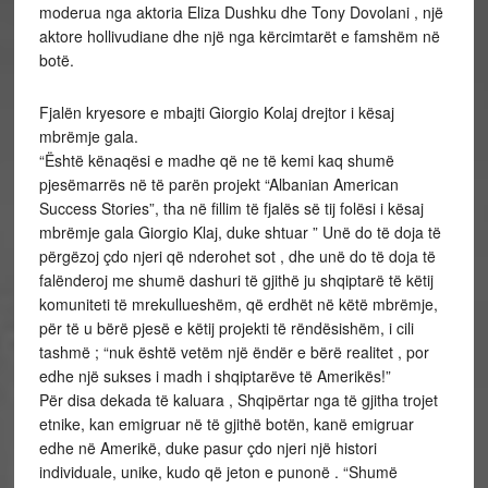
moderua nga aktoria Eliza Dushku dhe Tony Dovolani , një
aktore hollivudiane dhe një nga kërcimtarët e famshëm në
botë.
Fjalën kryesore e mbajti Giorgio Kolaj drejtor i kësaj
mbrëmje gala.
“Është kënaqësi e madhe që ne të kemi kaq shumë
pjesëmarrës në të parën projekt “Albanian American
Success Stories”, tha në fillim të fjalës së tij folësi i kësaj
mbrëmje gala Giorgio Klaj, duke shtuar ” Unë do të doja të
përgëzoj çdo njeri që nderohet sot , dhe unë do të doja të
falënderoj me shumë dashuri të gjithë ju shqiptarë të këtij
komuniteti të mrekullueshëm, që erdhët në këtë mbrëmje,
për të u bërë pjesë e këtij projekti të rëndësishëm, i cili
tashmë ; “nuk është vetëm një ëndër e bërë realitet , por
edhe një sukses i madh i shqiptarëve të Amerikës!”
Për disa dekada të kaluara , Shqipërtar nga të gjitha trojet
etnike, kan emigruar në të gjithë botën, kanë emigruar
edhe në Amerikë, duke pasur çdo njeri një histori
individuale, unike, kudo që jeton e punonë . “Shumë