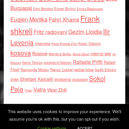
Buçpapaj
Enver Bytyci
Elmi Berisha
Ermira Babamusta
Frank
Eugjen Merlika
Fahri Xharra
shkreli
Ilir
Gezim Llojdia
Fritz radovani
Levonja
Interviste
Kolec Traboini
Keze Kozeta Zylo
kosova
Kosove
nderroi jete
Marjana Bulku
ne
Murat Gecaj
Rafaela Prifti
Rafael
Nene Tereza
Kosove
presidenti Nishani
Floqi
Raimonda Moisiu
Ramiz Lushaj
reshat kripa
Sadik Elshani
Sokol
Shefqet Kercelli
shqiperia
shqiptaret
SHBA
Paja
Vatra
Visar Zhiti
Thaci
This website uses cookies to improve your experience. We'll
assume you're ok with this, but you can opt-out if you wish.
Cookie settings
Log in
ACCEPT