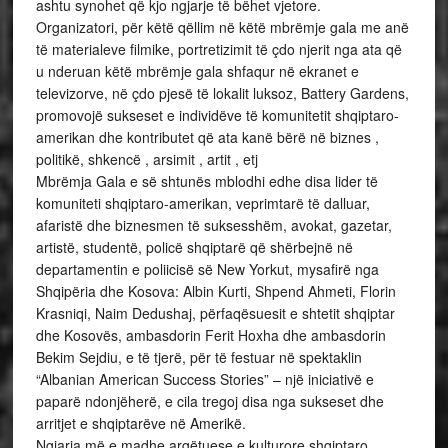
ashtu synohet që kjo ngjarje të bëhet vjetore.
Organizatori, për këtë qëllim në këtë mbrëmje gala me anë
të materialeve filmike, portretizimit të çdo njerit nga ata që
u nderuan këtë mbrëmje gala shfaqur në ekranet e
televizorve, në çdo pjesë të lokalit luksoz, Battery Gardens,
promovojë sukseset e individëve të komunitetit shqiptaro-
amerikan dhe kontributet që ata kanë bërë në biznes ,
politikë, shkencë , arsimit , artit , etj
Mbrëmja Gala e së shtunës mblodhi edhe disa lider të
komuniteti shqiptaro-amerikan, veprimtarë të dalluar,
afaristë dhe biznesmen të suksesshëm, avokat, gazetar,
artistë, studentë, policë shqiptarë që shërbejnë në
departamentin e poliicisë së New Yorkut, mysafirë nga
Shqipëria dhe Kosova: Albin Kurti, Shpend Ahmeti, Florin
Krasniqi, Naim Dedushaj, përfaqësuesit e shtetit shqiptar
dhe Kosovës, ambasdorin Ferit Hoxha dhe ambasdorin
Bekim Sejdiu, e të tjerë, për të festuar në spektaklin
“Albanian American Success Stories” – një iniciativë e
paparë ndonjëherë, e cila tregoj disa nga sukseset dhe
arritjet e shqiptarëve në Amerikë.
Ngjarja më e madhe argëtuese e kulturore shqiptaro