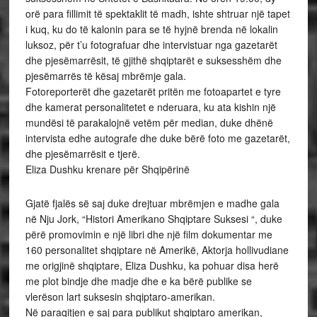
orë para fillimit të spektaklit të madh, ishte shtruar një tapet
i kuq, ku do të kalonin para se të hyjnë brenda në lokalin
luksoz, për t’u fotografuar dhe intervistuar nga gazetarët
dhe pjesëmarrësit, të gjithë shqiptarët e suksesshëm dhe
pjesëmarrës të kësaj mbrëmje gala.
Fotoreporterët dhe gazetarët pritën me fotoapartet e tyre
dhe kamerat personalitetet e nderuara, ku ata kishin një
mundësi të parakalojnë vetëm për median, duke dhënë
intervista edhe autografe dhe duke bërë foto me gazetarët,
dhe pjesëmarrësit e tjerë.
Eliza Dushku krenare për Shqipërinë
Gjatë fjalës së saj duke drejtuar mbrëmjen e madhe gala
në Nju Jork, “Histori Amerikano Shqiptare Suksesi “, duke
përë promovimin e një libri dhe një film dokumentar me
160 personalitet shqiptare në Amerikë, Aktorja hollivudiane
me origjinë shqiptare, Eliza Dushku, ka pohuar disa herë
me plot bindje dhe madje dhe e ka bërë publike se
vlerëson lart suksesin shqiptaro-amerikan.
Në paraqitjen e saj para publikut shqiptaro amerikan,