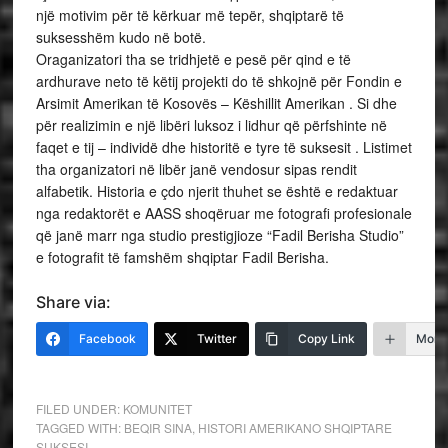
një motivim për të kërkuar më tepër, shqiptarë të
suksesshëm kudo në botë.
Oraganizatori tha se tridhjetë e pesë për qind e të
ardhurave neto të këtij projekti do të shkojnë për Fondin e
Arsimit Amerikan të Kosovës – Këshillit Amerikan . Si dhe
për realizimin e një libëri luksoz i lidhur që përfshinte në
faqet e tij – individë dhe historitë e tyre të suksesit . Listimet
tha organizatori në libër janë vendosur sipas rendit
alfabetik. Historia e çdo njerit thuhet se është e redaktuar
nga redaktorët e AASS shoqëruar me fotografi profesionale
që janë marr nga studio prestigjioze “Fadil Berisha Studio”
e fotografit të famshëm shqiptar Fadil Berisha.
Share via:
Facebook
Twitter
Copy Link
More
FILED UNDER:
KOMUNITET
TAGGED WITH:
BEQIR SINA
,
HISTORI AMERIKANO SHQIPTARE
SUKSESI