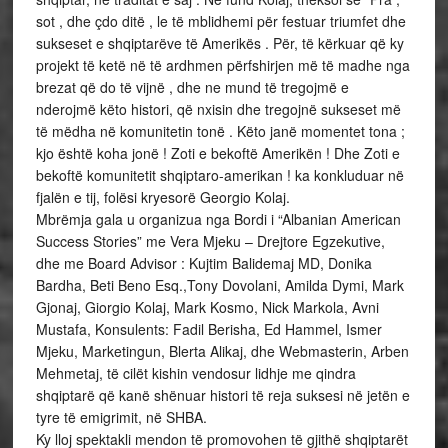
sot , dhe çdo ditë , le të mblidhemi për festuar triumfet dhe
sukseset e shqiptarëve të Amerikës . Për, të kërkuar që ky
projekt të ketë në të ardhmen përfshirjen më të madhe nga
brezat që do të vijnë , dhe ne mund të tregojmë e
nderojmë këto histori, që nxisin dhe tregojnë sukseset më
të mëdha në komunitetin tonë . Këto janë momentet tona ;
kjo është koha jonë ! Zoti e bekoftë Amerikën ! Dhe Zoti e
bekoftë komunitetit shqiptaro-amerikan ! ka konkluduar në
fjalën e tij, folësi kryesorë Georgio Kolaj.
Mbrëmja gala u organizua nga Bordi i “Albanian American
Success Stories” me Vera Mjeku – Drejtore Egzekutive,
dhe me Board Advisor : Kujtim Balidemaj MD, Donika
Bardha, Beti Beno Esq.,Tony Dovolani, Amilda Dymi, Mark
Gjonaj, Giorgio Kolaj, Mark Kosmo, Nick Markola, Avni
Mustafa, Konsulents: Fadil Berisha, Ed Hammel, Ismer
Mjeku, Marketingun, Blerta Alikaj, dhe Webmasterin, Arben
Mehmetaj, të cilët kishin vendosur lidhje me qindra
shqiptarë që kanë shënuar histori të reja suksesi në jetën e
tyre të emigrimit, në SHBA.
Ky lloj spektakli mendon të promovohen të gjithë shqiptarët