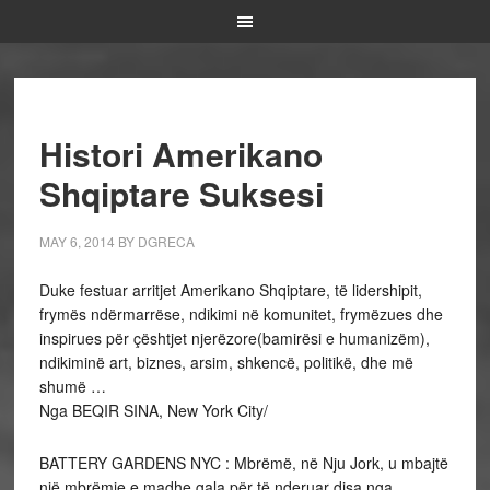
Histori Amerikano
Shqiptare Suksesi
MAY 6, 2014
BY
DGRECA
Duke festuar arritjet Amerikano Shqiptare, të lidershipit,
frymës ndërmarrëse, ndikimi në komunitet, frymëzues dhe
inspirues për çështjet njerëzore(bamirësi e humanizëm),
ndikiminë art, biznes, arsim, shkencë, politikë, dhe më
shumë …
Nga BEQIR SINA, New York City/
BATTERY GARDENS NYC : Mbrëmë, në Nju Jork, u mbajtë
një mbrëmje e madhe gala për të nderuar disa nga