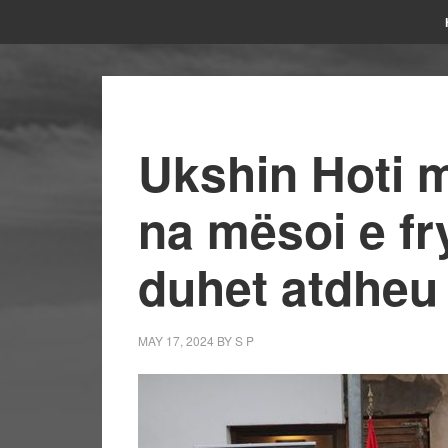
Ukshin Hoti m
na mësoi e fr
duhet atdheu
MAY 17, 2024
BY
S P