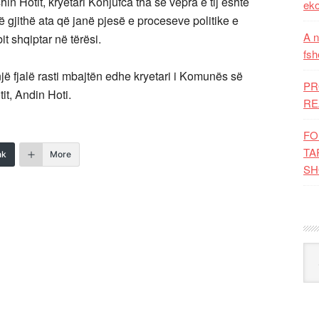
in Hotit, kryetari Konjufca tha se vepra e tij është
eko
ë gjithë ata që janë pjesë e proceseve politike e
A n
t shqiptar në tërësi.
fsh
jë fjalë rasti mbajtën edhe kryetari i Komunës së
PR
tit, Andin Hoti.
RE
FO
TA
nk
More
SH
Kat