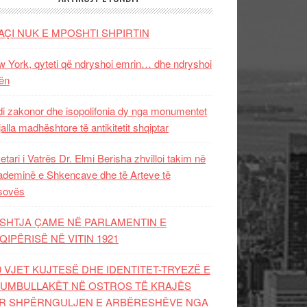
AÇI NUK E MPOSHTI SHPIRTIN
 York, qyteti që ndryshoi emrin… dhe ndryshoi
ën
i zakonor dhe isopolifonia dy nga monumentet
jalla madhështore të antikitetit shqiptar
etari i Vatrës Dr. Elmi Berisha zhvilloi takim në
deminë e Shkencave dhe të Arteve të
sovës
SHTJA ÇAME NË PARLAMENTIN E
QIPËRISË NË VITIN 1921
0 VJET KUJTESË DHE IDENTITET-TRYEZË E
UMBULLAKËT NË OSTROS TË KRAJËS
R SHPËRNGULJEN E ARBËRESHËVE NGA