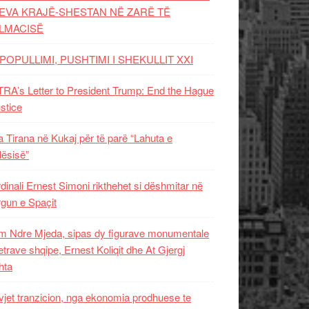
EVA KRAJË-SHESTAN NË ZARË TË
LMACISË
POPULLIMI, PUSHTIMI I SHEKULLIT XXI
RA’s Letter to President Trump: End the Hague
ustice
 Tirana në Kukaj për të parë “Lahuta e
ësisë”
dinali Ernest Simoni rikthehet si dëshmitar në
gun e Spaçit
 Ndre Mjeda, sipas dy figurave monumentale
letrave shqipe, Ernest Koliqit dhe At Gjergj
hta
vjet tranzicion, nga ekonomia prodhuese te