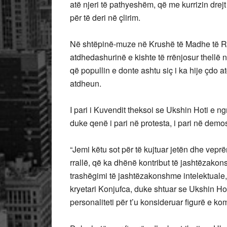
atë njeri të pathyeshëm, që me kurrizin drej
për të deri në çlirim.
Në
shtëpinë-muze në Krushë të Madhe të Rah
atdhedashurinë e kishte të rrënjosur thellë në
që popullin e donte ashtu siç i ka hije çdo 
atdheun.
I pari i Kuvendit theksoi se Ukshin Hoti e ngr
duke qenë i pari në protesta, i pari në demos
“Jemi këtu sot për të kujtuar jetën dhe veprën
rrallë, që ka dhënë kontribut të jashtëzakon
trashëgimi të jashtëzakonshme intelektuale,
kryetari Konjufca, duke shtuar se Ukshin Hoti
personaliteti për t’u konsideruar figurë e k