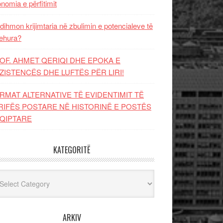
nomia e përfitimit
dihmon krijimtaria në zbulimin e potencialeve të
ehura?
OF. AHMET QERIQI DHE EPOKA E
ZISTENCЁS DHE LUFTЁS PЁR LIRI!
RMAT ALTERNATIVE TË EVIDENTIMIT TË
RIFËS POSTARE NË HISTORINË E POSTËS
QIPTARE
KATEGORITË
egoritë
ARKIV