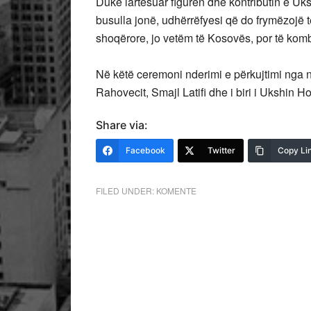
Duke lartësuar figurën dhe kontributin e Uksh
busulla jonë, udhërrëfyesi që do frymëzojë t
shoqërore, jo vetëm të Kosovës, por të kombi
Në këtë ceremoni nderimi e përkujtimi nga n
Rahovecit, Smajl Latifi dhe i biri i Ukshin Ho
Share via:
Facebook
Twitter
Copy Li
FILED UNDER:
KOMENTE