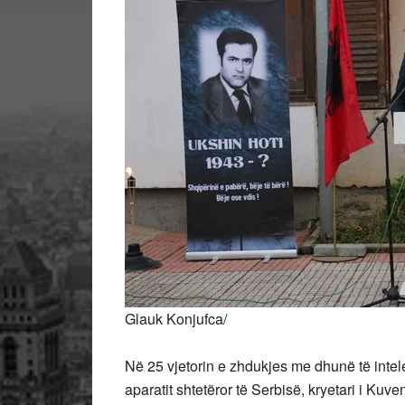
Glauk Konjufca/
Në 25 vjetorin e zhdukjes me dhunë të intele
aparatit shtetëror të Serbisë, kryetari i Ku