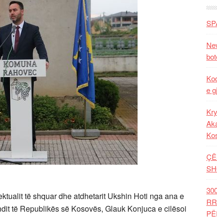
SP
New
bot
Kod
e g
Kry
Aka
Ko
ÇË
SH
30
ktualit të shquar dhe atdhetarit Ukshin Hoti nga ana e
RR
vendit të Republikës së Kosovës, Glauk Konjuca e cilësoi
PË