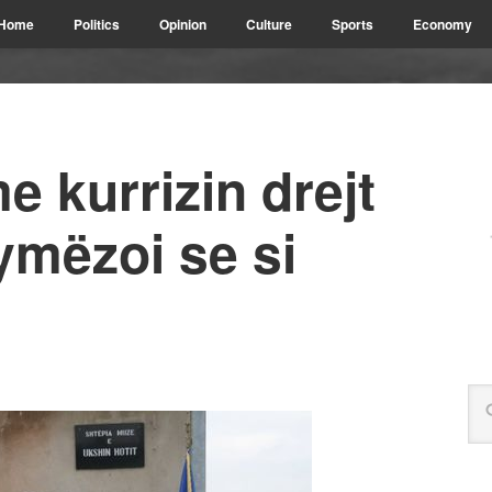
Home
Politics
Opinion
Culture
Sports
Economy
e kurrizin drejt
ymëzoi se si