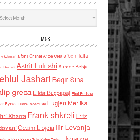
iv
TAGS
arben llalla
alfons Grishaj
Anton Cefa
no kolonjari
Astrit Lulushi
Aurenc Bebja
an Bushati
ehlul Jashari
Beqir Sina
alip greca
Elida Buçpapaj
Elmi Berisha
Eugjen Merlika
er Bytyci
Ermira Babamusta
Frank shkreli
hri Xharra
Fritz
Ilir Levonja
Gezim Llojdia
dovani
kosova
rviste
Kolec Traboini
Keze Kozeta Zylo