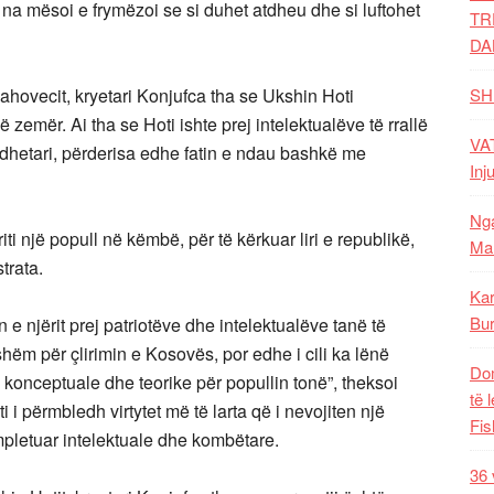
t na mësoi e frymëzoi se si duhet atdheu dhe si luftohet
TR
DA
ovecit, kryetari Konjufca tha se Ukshin Hoti
SH
 zemër. Ai tha se Hoti ishte prej intelektualëve të rrallë
VAT
atdhetari, përderisa edhe fatin e ndau bashkë me
Inj
Nga
iti një popull në këmbë, për të kërkuar liri e republikë,
Mal
trata.
Kar
Bur
 e njërit prej patriotëve dhe intelektualëve tanë të
shëm për çlirimin e Kosovës, por edhe i cili ka lënë
Dom
 konceptuale dhe teorike për popullin tonë”, theksoi
të 
 i përmbledh virtytet më të larta që i nevojiten një
Fis
ompletuar intelektuale dhe kombëtare.
36 