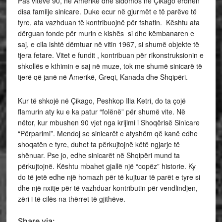
Pas viteve 90, në Amerikë dhe sidomos në Çikago erdhën
disa familje sinicare. Duke ecur në gjurmët e të parëve të
tyre, ata vazhduan të kontribuojnë për fshatin. Kështu ata
dërguan fonde për murin e kishës si dhe këmbanaren e
saj, e cila ishtë dëmtuar në vitin 1967, si shumë objekte të
tjera fetare. Vitet e fundit , kontribuan për rikonstruksionin e
shkollës e kthimin e saj në muze, tok me shumë sinicarë të
tjerë që janë në Amerikë, Greqi, Kanada dhe Shqipëri.
Kur të shkojë në Çikago, Peshkop Ilia Ketri, do ta çojë
flamurin aty ku e ka patur “folënë” për shumë vite. Në
nëtor, kur mbushen 90 vjet nga krijimi i Shoqërisë Sinicare
“Përparimi”. Mendoj se sinicarët e atyshëm që kanë edhe
shoqatën e tyre, duhet ta përkujtojnë këtë ngjarje të
shënuar. Pse jo, edhe sinicarët në Shqipëri mund ta
përkujtojnë. Kështu mbahet gjallë një “copëz” historie. Ky
do të jetë edhe një homazh për të kujtuar të parët e tyre si
dhe një nxitje për të vazhduar kontributin për vendlindjen,
zëri i të cilës na thërret të gjithëve.
Share via: