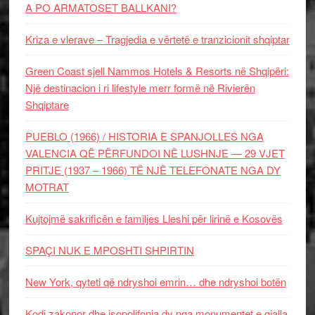
A PO ARMATOSET BALLKANI?
Kriza e vlerave – Tragjedia e vërtetë e tranzicionit shqiptar
Green Coast sjell Nammos Hotels & Resorts në Shqipëri:
Një destinacion i ri lifestyle merr formë në Rivierën
Shqiptare
PUEBLO (1966) / HISTORIA E SPANJOLLES NGA
VALENCIA QË PËRFUNDOI NË LUSHNJE — 29 VJET
PRITJE (1937 – 1966) TË NJË TELEFONATE NGA DY
MOTRAT
Kujtojmë sakrificën e familjes Lleshi për lirinë e Kosovës
SPAÇI NUK E MPOSHTI SHPIRTIN
New York, qyteti që ndryshoi emrin… dhe ndryshoi botën
Kodi zakonor dhe isopolifonia dy nga monumentet e gjalla