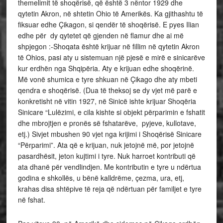
themelimit të shoqërisë, që është 3 nëntor 1929 dhe
qytetin Akron, në shtetin Ohio të Amerikës. Ka gjithashtu të
fiksuar edhe Çikagon, si qendër të shoqërisë. E pyes Ilian
edhe për dy qytetet që gjenden në flamur dhe ai më
shpjegon :-Shoqata është krijuar në fillim në qytetin Akron
të Ohios, pasi aty u sistemuan një pjesë e mirë e sinicarëve
kur erdhën nga Shqipëria. Aty e krijuan edhe shoqërinë.
Më vonë shumica e tyre shkuan në Çikago dhe aty mbeti
qendra e shoqërisë. (Dua të theksoj se dy vjet më parë e
konkretisht në vitin 1927, në Sinicë ishte krijuar Shoqëria
Sinicare “Lulëzimi, e cila kishte si objekt përparimin e fshatit
dhe mbrojtjen e pronës së fshatarëve, pyjeve, kullotave,
etj.) Sivjet mbushen 90 vjet nga krijimi i Shoqërisë Sinicare
“Përparimi”. Ata që e krijuan, nuk jetojnë më, por jetojnë
pasardhësit, jeton kujtimi i tyre. Nuk harroet kontributi që
ata dhanë për vendlindjen. Me kontributin e tyre u ndërtua
godina e shkollës, u bënë kalldrëme, çezma, ura, etj,
krahas disa shtëpive të reja që ndërtuan për familjet e tyre
në fshat.