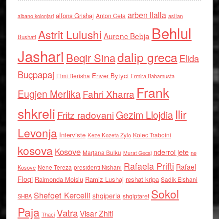
arben llalla
alfons Grishaj
Anton Cefa
asllan
albano kolonjari
Behlul
Astrit Lulushi
Aurenc Bebja
Bushati
Jashari
dalip greca
Beqir Sina
Elida
Buçpapaj
Enver Bytyci
Elmi Berisha
Ermira Babamusta
Frank
Eugjen Merlika
Fahri Xharra
shkreli
Ilir
Gezim Llojdia
Fritz radovani
Levonja
Interviste
Kolec Traboini
Keze Kozeta Zylo
kosova
Kosove
nderroi jete
Marjana Bulku
ne
Murat Gecaj
Rafaela Prifti
Rafael
Nene Tereza
Kosove
presidenti Nishani
Floqi
Raimonda Moisiu
Ramiz Lushaj
reshat kripa
Sadik Elshani
Sokol
Shefqet Kercelli
shqiperia
shqiptaret
SHBA
Paja
Vatra
Visar Zhiti
Thaci