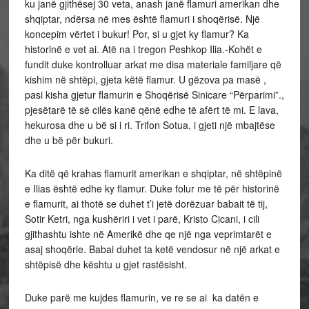
ku janë gjithësej 30 veta, anash janë flamuri amerikan dhe
shqiptar, ndërsa në mes është flamuri i shoqërisë. Një
koncepim vërtet i bukur! Por, si u gjet ky flamur? Ka
historinë e vet ai. Atë na i tregon Peshkop Ilia.-Kohët e
fundit duke kontrolluar arkat me disa materiale familjare që
kishim në shtëpi, gjeta këtë flamur. U gëzova pa masë ,
pasi kisha gjetur flamurin e Shoqërisë Sinicare “Përparimi”.,
pjesëtarë të së cilës kanë qënë edhe të afërt të mi. E lava,
hekurosa dhe u bë si i ri. Trifon Sotua, i gjeti një mbajtëse
dhe u bë për bukuri.
Ka ditë që krahas flamurit amerikan e shqiptar, në shtëpinë
e Ilias është edhe ky flamur. Duke folur me të për historinë
e flamurit, ai thotë se duhet t’i jetë dorëzuar babait të tij,
Sotir Ketri, nga kushëriri i vet i parë, Kristo Cicani, i cili
gjithashtu ishte në Amerikë dhe qe një nga veprimtarët e
asaj shoqërie. Babai duhet ta ketë vendosur në një arkat e
shtëpisë dhe kështu u gjet rastësisht.
Duke parë me kujdes flamurin, ve re se ai ka datën e