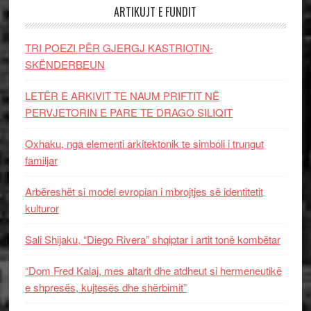
ARTIKUJT E FUNDIT
TRI POEZI PËR GJERGJ KASTRIOTIN-
SKËNDERBEUN
LETËR E ARKIVIT TE NAUM PRIFTIT NË
PERVJETORIN E PARE TE DRAGO SILIQIT
Oxhaku, nga elementi arkitektonik te simboli i trungut
familjar
Arbëreshët si model evropian i mbrojtjes së identitetit
kulturor
Sali Shijaku, “Diego Rivera” shqiptar i artit tonë kombëtar
“Dom Fred Kalaj, mes altarit dhe atdheut si hermeneutikë
e shpresës, kujtesës dhe shërbimit”