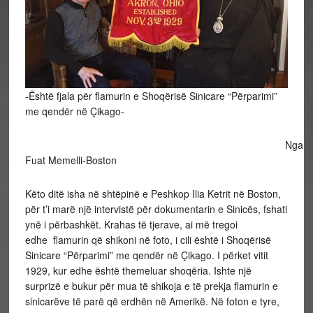
-Është fjala për flamurin e Shoqërisë Sinicare “Përparimi”
me qendër në Çikago-
Nga
Fuat Memelli-Boston
Këto ditë isha në shtëpinë e Peshkop Ilia Ketrit në Boston,
për t’i marë një intervistë për dokumentarin e Sinicës, fshati
ynë i përbashkët. Krahas të tjerave, ai më tregoi
edhe flamurin që shikoni në foto, i cili është i Shoqërisë
Sinicare “Përparimi” me qendër në Çikago. I përket vitit
1929, kur edhe është themeluar shoqëria. Ishte një
surprizë e bukur për mua të shikoja e të prekja flamurin e
sinicarëve të parë që erdhën në Amerikë. Në foton e tyre,