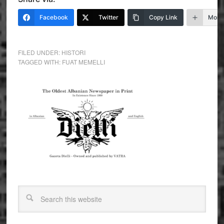
Facebook
Twitter
Copy Link
More
FILED UNDER:
HISTORI
TAGGED WITH:
FUAT MEMELLI