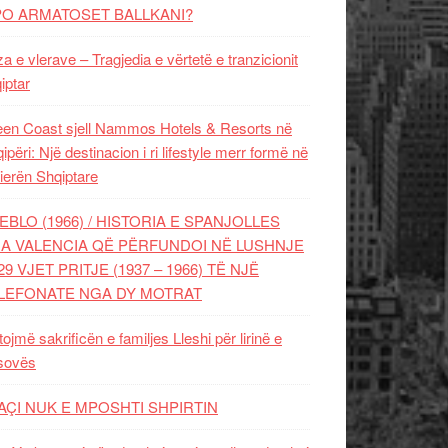
PO ARMATOSET BALLKANI?
za e vlerave – Tragjedia e vërtetë e tranzicionit
iptar
en Coast sjell Nammos Hotels & Resorts në
ipëri: Një destinacion i ri lifestyle merr formë në
ierën Shqiptare
EBLO (1966) / HISTORIA E SPANJOLLES
A VALENCIA QË PËRFUNDOI NË LUSHNJE
29 VJET PRITJE (1937 – 1966) TË NJË
LEFONATE NGA DY MOTRAT
tojmë sakrificën e familjes Lleshi për lirinë e
sovës
AÇI NUK E MPOSHTI SHPIRTIN