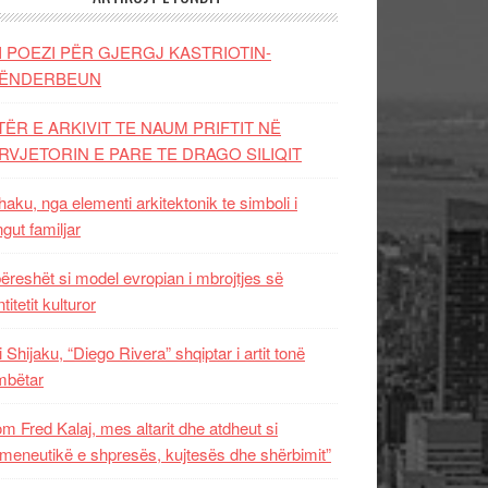
I POEZI PËR GJERGJ KASTRIOTIN-
ËNDERBEUN
TËR E ARKIVIT TE NAUM PRIFTIT NË
RVJETORIN E PARE TE DRAGO SILIQIT
aku, nga elementi arkitektonik te simboli i
ngut familjar
ëreshët si model evropian i mbrojtjes së
titetit kulturor
i Shijaku, “Diego Rivera” shqiptar i artit tonë
mbëtar
m Fred Kalaj, mes altarit dhe atdheut si
meneutikë e shpresës, kujtesës dhe shërbimit”