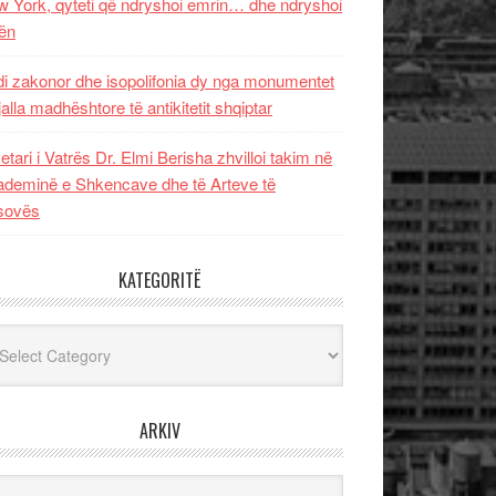
 York, qyteti që ndryshoi emrin… dhe ndryshoi
ën
i zakonor dhe isopolifonia dy nga monumentet
jalla madhështore të antikitetit shqiptar
etari i Vatrës Dr. Elmi Berisha zhvilloi takim në
deminë e Shkencave dhe të Arteve të
sovës
KATEGORITË
egoritë
ARKIV
iv