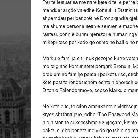
Për të festuar sa më mirë këtë ditë, e për të p
menduar si çdo vit edhe Konsulli i Distriktit 
shpërndau për banorët në Bronx qindra gjela d
më shumë personalitetin e zemrën e madhe të
rastësi, por një burim njerëzor e human nga or
mikëpritëse për këdo që është në hall e në 
Marku e familja e tij nuk gëzojnë kurrë vetë
me të gjithë komunitetet përqark Bronx-it. M
problem në familje përsa i përket urisë, strehi
këtë post të rëndësishëm është njëherësh edh
Ditën e Falenderimeve, sepse Marku e merito
Në këtë ditë, të cilën amerikanët e vlerëso
kryesisht familjare, edhe “The Eastwood Man
një histori të suksesshme 52 vjeçare, kishte
pakta, si dhe për ata individë që ishin në 