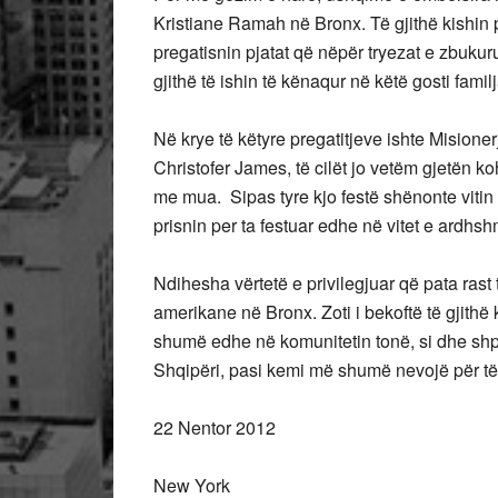
Kristiane Ramah në Bronx. Të gjithë kishin
pregatisnin pjatat që nëpër tryezat e zbukur
gjithë të ishin të kënaqur në këtë gosti familj
Në krye të këtyre pregatitjeve ishte Misioner
Christofer James, të cilët jo vetëm gjetën koh
me mua. Sipas tyre kjo festë shënonte vitin 
prisnin per ta festuar edhe në vitet e ardhs
Ndihesha vërtetë e privilegjuar që pata rast
amerikane në Bronx. Zoti i bekoftë të gjithë
shumë edhe në komunitetin tonë, si dhe shp
Shqipëri, pasi kemi më shumë nevojë për të nj
22 Nentor 2012
New York