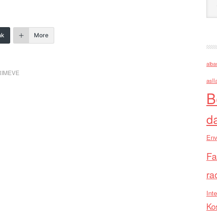
nk
More
alba
RIMEVE
asll
B
d
Env
Fa
ra
Inte
Ko