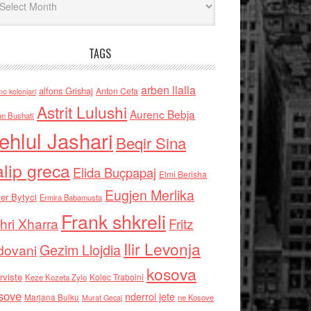
TAGS
arben llalla
alfons Grishaj
Anton Cefa
no kolonjari
Astrit Lulushi
Aurenc Bebja
an Bushati
ehlul Jashari
Beqir Sina
alip greca
Elida Buçpapaj
Elmi Berisha
Eugjen Merlika
er Bytyci
Ermira Babamusta
Frank shkreli
hri Xharra
Fritz
Ilir Levonja
Gezim Llojdia
dovani
kosova
rviste
Kolec Traboini
Keze Kozeta Zylo
sove
nderroi jete
Marjana Bulku
ne Kosove
Murat Gecaj