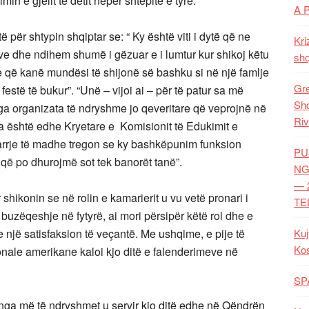
n e gjelit të detit nëpër shtëpitë e tyre.
A 
të për shtypin shqiptar se: “ Ky është viti i dytë që ne
Kri
e dhe ndihem shumë i gëzuar e i lumtur kur shikoj këtu
shq
që kanë mundësi të shijonë së bashku si në një famlje
Gre
estë të bukur”. “Unë – vijoi ai – për të patur sa më
Shq
 organizata të ndryshme jo qeveritare që veprojnë në
Riv
la është edhe Kryetare e Komisionit të Edukimit e
marrje të madhe tregon se ky bashkëpunim funksion
PU
që po dhurojmë sot tek banorët tanë”.
NG
— 
 shikonin se në rolin e kamarierit u vu vetë pronari i
TE
 buzëqeshje në fytyrë, ai mori përsipër këtë rol dhe e
e një satisfaksion të veçantë. Me ushqime, e pije të
Kuj
Ko
onale amerikane kaloi kjo ditë e falenderimeve në
SP
nga më të ndryshmet u servir kjo ditë edhe në Qëndrën