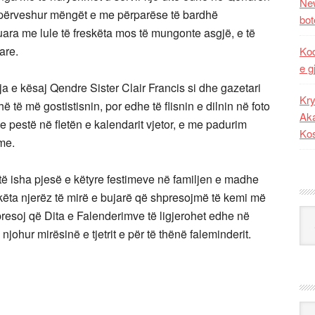
New
 përveshur mëngët e me përparëse të bardhë
bot
uara me lule të freskëta mos të mungonte asgjë, e të
are.
Kod
e g
ja e kësaj Qendre Sister Clair Francis si dhe gazetari
Kry
ë të më gostistisnin, por edhe të flisnin e dilnin në foto
Aka
e pestë në fletën e kalendarit vjetor, e me padurim
Ko
hme.
 të isha pjesë e këtyre festimeve në familjen e madhe
 këta njerëz të mirë e bujarë që shpresojmë të kemi më
Kat
resoj që Dita e Falenderimve të ligjerohet edhe në
ohur mirësinë e tjetrit e për të thënë faleminderit.
Ark