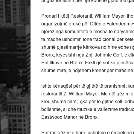
angazhoheshin për një kohë të gjatë me gatimi
Pronari i këtij Restoranti, William Mayer, tho
organizojmë drekë për Ditën e Falenderimev
njerëz nga komunitete e mosha të ndryshme 
të madhe ushqimin tonë tradicional për këtë f
shumë pjesëmarrje kërkova ndihmë edhe nga
Bronx, kryesisht nga Znj. Johnnie Goff, e ci
Politikave në Bronx. Fakti që sot ka pjesë
shumë mirë, e ndjehem krenar për mirësinë 
Ishte kënaqësi për të gjithë të pranishmit kur
restorantit Z. William Mayer. Me një gëzim e
kreu shumë mirë, çka për të gjithë solli edh
bollshme, si dhe muzikë e vallëzime tradici
Eastwood Manor në Bronx.
Por me gëzim e hare, ushqime e ëmbëlsira 