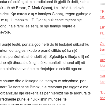
atur në sofër gatimin tradicional të gjelit të detit, kishte
80 – të në Bronx, Z. Mark Gjonaj, i cili këtë fundjavë
TR
eti. Kjo mirësi e tij e familjes Gjonaj, tregon gjithnjë e
SK
 tij. Humanizmi i Z. Gjonaj nuk është thjesht një
igjina e familjes së tij, si një familje bujare e
LE
nevojë.
PE
Oxh
m asnjë festë, por ata çdo herë do të festojnë sëbashku
tru
arkun do ta gjesh kudo e pranë cilitdo që ka një
mit, punësimit, shëndetit etj. Zgjedhja e fitorja e tij në
Arb
e një dhuratë që i gjithë komuniteti i dhuroi atij në
iden
n plotësisht votën e mirënjohjen e seicilit nga ne.
Sal
jnë shumë dhe e festojnë në mënyra të ndryshme, por
ko
or” Restorant në Bronx, një restorant prestigjoz e me
“Do
 organizuar një drekë falas për njerëzit me të ardhura të
her
marrëdhënie pune, e nuk kishin mundësi të