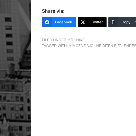
Share via:
Facebook
Twitter
Copy Li
FILED UNDER:
KRONIKE
TAGGED WITH:
MIMOZA DAJCI
,
NE DITEN E FALENDE