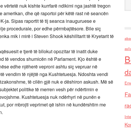
Se vërtetë nuk kishte kurrfarë ndikimi nga jashtë tregon
hte amerikan, dhe që raportoi për këtë rast në seancën
-ja. Sipas raportit të tij seanca inauguruese e
lje procedurale, por edhe përmbajtësore. Bile siç
ka mik i mirë i Steven Shook këshilltarit të Kryetarit të
alba
asll
suesit e tjerë të bllokut opozitar të inatit duke
B
d të vendos shumicën në Parlament. Kjo është e
 nëse edhe njëherë veproni ashtu siç vepruar në
d
të vendim të njëjtë nga Kushtetuesja. Ndoshta vendi
htëzakonshme, të cilën gjë nuk e dëshiron askush. Më së
Env
subjektet politike të merren vesh për ndërtimin e
Fa
 nevojshme. Kushtetuesja nuk ndërhyri në punën e
kut, por mbrojti veprimet që ishin në kundërshtim me
ra
n.
Inte
Ko