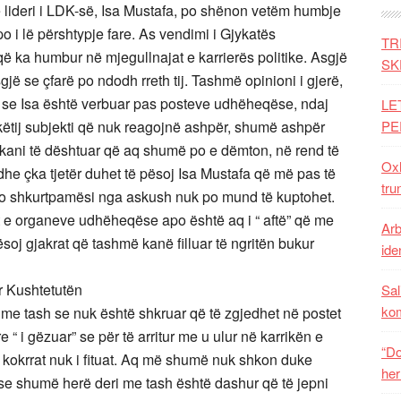
e lideri i LDK-së, Isa Mustafa, po shënon vetëm humbje
o i lë përshtypje fare. As vendimi i Gjykatës
TR
që ka humbur në mjegullnajat e karrierës politike. Asgjë
SK
jë se çfarë po ndodh rreth tij. Tashmë opinioni i gjerë,
 se Isa është verbuar pas posteve udhëheqëse, ndaj
LE
këtij subjekti që nuk reagojnë ashpër, shumë ashpër
PE
itikani të dështuar që aq shumë po e dëmton, në rend të
Oxh
he çka tjetër duhet të pësoj Isa Mustafa që më pas të
tru
Kjo shkurtpamësi nga askush nuk po mund të kuptohet.
sit e organeve udhëheqëse apo është aq i “ aftë” që me
Arb
etësoj gjakrat që tashmë kanë filluar të ngritën bukur
iden
r Kushtetutën
Sal
ko
 me tash se nuk është shkruar që të zgjedhet në postet
 “ i gëzuar” se për të arritur me u ulur në karrikën e
“Do
kokrrat nuk i fituat. Aq më shumë nuk shkon duke
her
se shumë herë deri me tash është dashur që të jepni