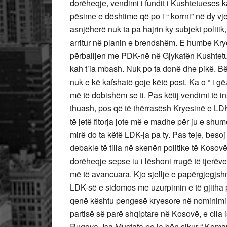
dorëheqje, vendimi i fundit i Kushtetueses ka
pësime e dështime që po i “ korrni” në dy vjet
asnjëherë nuk ta pa hajrin ky subjekt politik
arritur në planin e brendshëm. E humbe Kr
përballjen me PDK-në në Gjykatën Kushtetu
kah t’ia mbash. Nuk po ta donë dhe pikë. Bëh
nuk e kë kafshatë goje këtë post. Ka o “ i
më të dobishëm se ti. Pas këtij vendimi të in
thuash, pos që të thërrasësh Kryesinë e LD
të jetë fitorja jote më e madhe për ju e 
mirë do ta këtë LDK-ja pa ty. Pas teje, beso
debakle të tilla në skenën politike të Kosov
dorëheqje sepse iu i lëshoni rrugë të tjerëve
më të avancuara. Kjo sjellje e papërgjegjsh
LDK-së e sidomos me uzurpimin e të gjitha 
qenë kështu pengesë kryesore në nominimin 
partisë së parë shqiptare në Kosovë, e cila
Rugova. Isa Mustafa po ia bën sikur “ Komarg