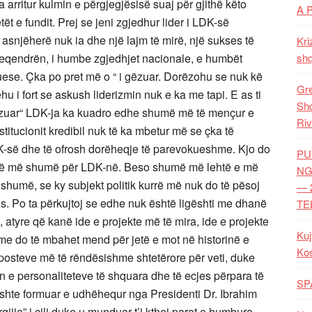
 arritur kulmin e përgjegjësisë suaj për gjithë këto
A 
ët e fundit. Prej se jeni zgjedhur lider i LDK-së
, asnjëherë nuk ia dhe një lajm të mirë, një sukses të
Kri
yeqendrën, i humbe zgjedhjet nacionale, e humbët
shq
ese. Çka po pret më o “ i gëzuar. Dorëzohu se nuk kë
Gre
u i fort se askush liderizmin nuk e ka me tapi. E as ti
Shq
 gëzuar“ LDK-ja ka kuadro edhe shumë më të mençur e
Riv
stitucionit kredibil nuk të ka mbetur më se çka të
K-së dhe të ofrosh dorëheqje të parevokueshme. Kjo do
PU
shumë më shumë për LDK-në. Beso shumë më lehtë e më
NG
j shumë, se ky subjekt politik kurrë më nuk do të pësoj
— 
ës. Po ta përkujtoj se edhe nuk është ligështi me dhanë
TE
, atyre që kanë ide e projekte më të mira, ide e projekte
Kuj
me do të mbahet mend për jetë e mot në historinë e
Ko
posteve më të rëndësishme shtetërore për veti, duke
e personaliteteve të shquara dhe të ecjes përpara të
SP
 ishte formuar e udhëhequr nga Presidenti Dr. Ibrahim
jija” i cili duke u munduar t’i kthej parat e humbura,