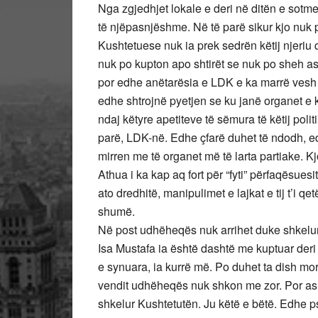
Nga zgjedhjet lokale e deri në ditën e sotm
të njëpasnjëshme. Në të parë sikur kjo nuk p
Kushtetuese nuk ia prek sedrën këtij njeriu 
nuk po kupton apo shtirët se nuk po sheh asg
por edhe anëtarësia e LDK e ka marrë vesh
edhe shtrojnë pyetjen se ku janë organet e 
ndaj këtyre apetiteve të sëmura të këtij pol
parë, LDK-në. Edhe çfarë duhet të ndodh, ed
mirren me të organet më të larta partiake. 
Athua i ka kap aq fort për “fyti” përfaqësue
ato dredhitë, manipulimet e lajkat e tij t’i q
shumë.
Në post udhëheqës nuk arrihet duke shkelu
Isa Mustafa ia është dashtë me kuptuar deri
e synuara, ia kurrë më. Po duhet ta dish more
vendit udhëheqës nuk shkon me zor. Por as 
shkelur Kushtetutën. Ju këtë e bëtë. Edhe p