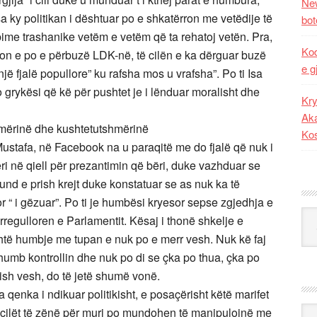
New
a ky politikan i dështuar po e shkatërron me vetëdije të
bot
bime trashanike vetëm e vetëm që ta rehatoj vetën. Pra,
Kod
don e po e përbuzë LDK-në, të cilën e ka dërguar buzë
e g
jë fjalë popullore” ku rafsha mos u vrafsha”. Po ti Isa
o grykësi që kë për pushtet je i lënduar moralisht dhe
Kry
Aka
shmërinë dhe kushtetutshmërinë
Ko
ustafa, në Facebook na u paraqitë me do fjalë që nuk i
i në qiell për prezantimin që bëri, duke vazhduar se
und e prish krejt duke konstatuar se as nuk ka të
r “ i gëzuar”. Po ti je humbësi kryesor sepse zgjedhja e
Kat
regulloren e Parlamentit. Kësaj i thonë shkelje e
htë humbje me tupan e nuk po e merr vesh. Nuk kë faj
 humb kontrollin dhe nuk po di se çka po thua, çka po
ish vesh, do të jetë shumë vonë.
 qenka i ndikuar politikisht, e posaçërisht këtë marifet
Ark
 të cilët të zënë për muri po mundohen të manipulojnë me