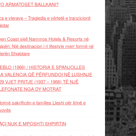
PO ARMATOSET BALLKANI?
za e vlerave – Tragjedia e vërtetë e tranzicionit
iptar
en Coast sjell Nammos Hotels & Resorts në
ipëri: Një destinacion i ri lifestyle merr formë në
ierën Shqiptare
EBLO (1966) / HISTORIA E SPANJOLLES
A VALENCIA QË PËRFUNDOI NË LUSHNJE
29 VJET PRITJE (1937 – 1966) TË NJË
LEFONATE NGA DY MOTRAT
tojmë sakrificën e familjes Lleshi për lirinë e
sovës
AÇI NUK E MPOSHTI SHPIRTIN