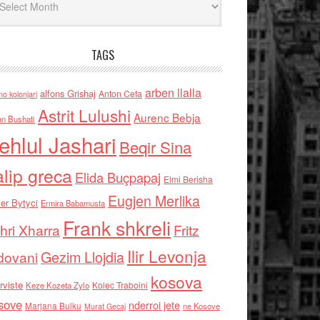
TAGS
arben llalla
alfons Grishaj
Anton Cefa
no kolonjari
Astrit Lulushi
Aurenc Bebja
an Bushati
ehlul Jashari
Beqir Sina
alip greca
Elida Buçpapaj
Elmi Berisha
Eugjen Merlika
er Bytyci
Ermira Babamusta
Frank shkreli
hri Xharra
Fritz
Ilir Levonja
Gezim Llojdia
dovani
kosova
rviste
Kolec Traboini
Keze Kozeta Zylo
sove
nderroi jete
Marjana Bulku
ne Kosove
Murat Gecaj