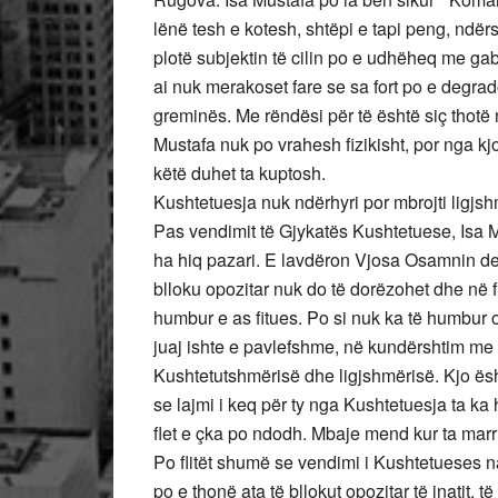
lënë tesh e kotesh, shtëpi e tapi peng, ndërs
plotë subjektin të cilin po e udhëheq me ga
ai nuk merakoset fare se sa fort po e degra
greminës. Me rëndësi për të është siç thotë n
Mustafa nuk po vrahesh fizikisht, por nga kj
këtë duhet ta kuptosh.
Kushtetuesja nuk ndërhyri por mbrojti ligj
Pas vendimit të Gjykatës Kushtetuese, Isa M
ha hiq pazari. E lavdëron Vjosa Osamnin der
blloku opozitar nuk do të dorëzohet dhe në f
humbur e as fitues. Po si nuk ka të humbur o
juaj ishte e pavlefshme, në kundërshtim me r
Kushtetutshmërisë dhe ligjshmërisë. Kjo ës
se lajmi i keq për ty nga Kushtetuesja ta ka
flet e çka po ndodh. Mbaje mend kur ta marr
Po flitët shumë se vendimi i Kushtetueses na
po e thonë ata të bllokut opozitar të inatit,