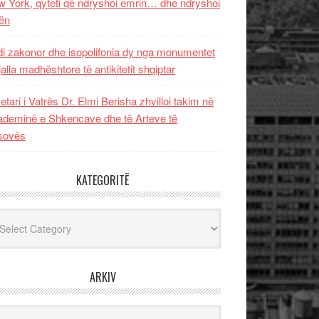
 York, qyteti që ndryshoi emrin… dhe ndryshoi
ën
i zakonor dhe isopolifonia dy nga monumentet
jalla madhështore të antikitetit shqiptar
etari i Vatrës Dr. Elmi Berisha zhvilloi takim në
deminë e Shkencave dhe të Arteve të
sovës
KATEGORITË
egoritë
ARKIV
iv