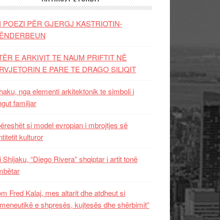
I POEZI PËR GJERGJ KASTRIOTIN-
ËNDERBEUN
TËR E ARKIVIT TE NAUM PRIFTIT NË
RVJETORIN E PARE TE DRAGO SILIQIT
aku, nga elementi arkitektonik te simboli i
ngut familjar
ëreshët si model evropian i mbrojtjes së
titetit kulturor
i Shijaku, “Diego Rivera” shqiptar i artit tonë
mbëtar
m Fred Kalaj, mes altarit dhe atdheut si
meneutikë e shpresës, kujtesës dhe shërbimit”