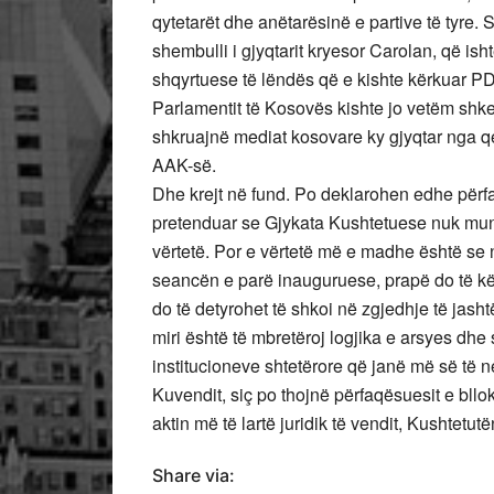
qytetarët dhe anëtarësinë e partive të tyre. 
shembulli i gjyqtarit kryesor Carolan, që is
shqyrtuese të lëndës që e kishte kërkuar PDK
Parlamentit të Kosovës kishte jo vetëm shke
shkruajnë mediat kosovare ky gjyqtar nga qen
AAK-së.
Dhe krejt në fund. Po deklarohen edhe përfaqë
pretenduar se Gjykata Kushtetuese nuk mun
vërtetë. Por e vërtetë më e madhe është se
seancën e parë inauguruese, prapë do të kë
do të detyrohet të shkoi në zgjedhje të jas
miri është të mbretëroj logjika e arsyes dhe 
institucioneve shtetërore që janë më së të
Kuvendit, siç po thojnë përfaqësuesit e bllo
aktin më të lartë juridik të vendit, Kushtetutë
Share via: