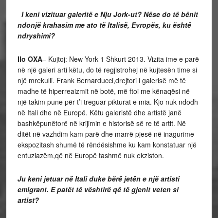
I keni vizituar galeritë e Nju Jork-ut? Nëse do të bënit
ndonjë krahasim me ato të Italisë, Evropës, ku është
ndryshimi?
Ilo OXA
– Kujtoj: New York 1 Shkurt 2013. Vizita ime e parë
në një galeri arti këtu, do të regjistrohej në kujtesën time si
një mrekulli. Frank Bernarducci,drejtori i galerisë më të
madhe të hiperreaizmit në botë, më ftoi me kënaqësi në
një takim pune për t’i treguar pikturat e mia. Kjo nuk ndodh
në Itali dhe në Europë. Këtu galeristë dhe artistë janë
bashkëpunëtorë në krijimin e historisë së re të artit. Në
ditët në vazhdim kam parë dhe marrë pjesë në inagurime
ekspozitash shumë të rëndësishme ku kam konstatuar një
entuziazëm,që në Europë tashmë nuk ekziston.
Ju keni jetuar në Itali duke bërë jetën e një artisti
emigrant. E patët të vështirë që të gjenit veten si
artist?