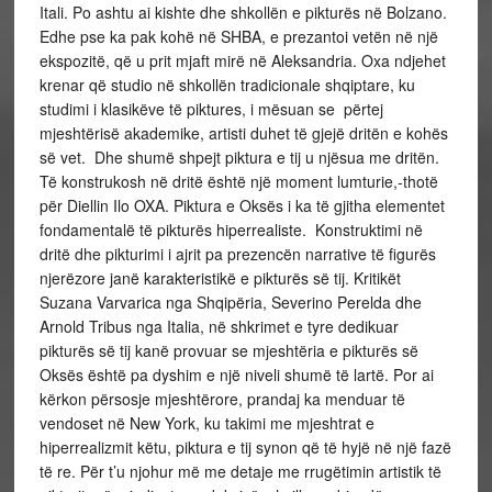
Itali. Po ashtu ai kishte dhe shkollën e pikturës në Bolzano.
Edhe pse ka pak kohë në SHBA, e prezantoi vetën në një
ekspozitë, që u prit mjaft mirë në Aleksandria. Oxa ndjehet
krenar që studio në shkollën tradicionale shqiptare, ku
studimi i klasikëve të piktures, i mësuan se përtej
mjeshtërisë akademike, artisti duhet të gjejë dritën e kohës
së vet. Dhe shumë shpejt piktura e tij u njësua me dritën.
Të konstrukosh në dritë është një moment lumturie,-thotë
për Diellin Ilo OXA.
Piktura e Oksës i ka të gjitha elementet
fondamentalë të pikturës hiperrealiste. Konstruktimi në
dritë dhe pikturimi i ajrit pa prezencën narrative të figurës
njerëzore janë karakteristikë e pikturës së tij. Kritikët
Suzana Varvarica nga Shqipëria, Severino Perelda dhe
Arnold Tribus nga Italia, në shkrimet e tyre dedikuar
pikturës së tij kanë provuar se mjeshtëria e pikturës së
Oksës është pa dyshim e një niveli shumë të lartë. Por ai
kërkon përsosje mjeshtërore, prandaj ka menduar të
vendoset në New York, ku takimi me mjeshtrat e
hiperrealizmit këtu, piktura e tij synon që të hyjë në një fazë
të re. Për t’u njohur më me detaje me rrugëtimin artistik të