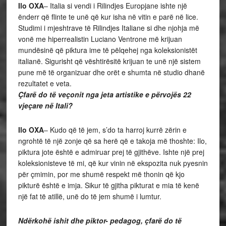
Ilo OXA
– Italia si vendi i Rilindjes Europjane ishte një
ënderr që flinte te unë që kur isha në vitin e parë në lice.
Studimi i mjeshtrave të Rilindjes Italiane si dhe njohja më
vonë me hiperrealistin Luciano Ventrone më krijuan
mundësinë që piktura ime të pëlqehej nga koleksionistët
italianë. Sigurisht që vështirësitë krijuan te unë një sistem
pune më të organizuar dhe orët e shumta në studio dhanë
rezultatet e veta.
Çfarë do të veçonit nga jeta artistike e përvojës 22
vjeçare në Itali?
Ilo OXA
– Kudo që të jem, s’do ta harroj kurrë zërin e
ngrohtë të një zonje që sa herë që e takoja më thoshte: Ilo,
piktura jote është e admiruar prej të gjithëve. Ishte një prej
koleksionisteve të mi, që kur vinin në ekspozita nuk pyesnin
për çmimin, por me shumë respekt më thonin që kjo
pikturë është e imja. Sikur të gjitha pikturat e mia të kenë
një fat të atillë, unë do të jem shumë i lumtur.
Ndërkohë ishit dhe piktor- pedagog, çfarë do të