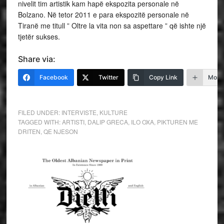
nivelit tim artistik kam hapë ekspozita personale në
Bolzano. Në tetor 2011 e para ekspozitë personale në
Tiranë me titull ” Oltre la vita non sa aspettare ” që ishte një
tjetër sukses.
Share via:
Facebook
Twitter
Copy Link
More
FILED UNDER:
INTERVISTE
,
KULTURE
TAGGED WITH:
ARTISTI
,
DALIP GRECA
,
ILO OXA
,
PIKTUREN ME
DRITEN
,
QE NJESON