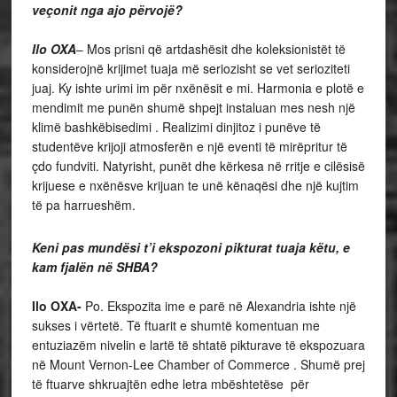
veçonit nga ajo përvojë?
Ilo OXA
– Mos prisni që artdashësit dhe koleksionistët të
konsiderojnë krijimet tuaja më seriozisht se vet serioziteti
juaj. Ky ishte urimi im për nxënësit e mi. Harmonia e plotë e
mendimit me punën shumë shpejt instaluan mes nesh një
klimë bashkëbisedimi . Realizimi dinjitoz i punëve të
studentëve krijoji atmosferën e një eventi të mirëpritur të
çdo fundviti. Natyrisht, punët dhe kërkesa në rritje e cilësisë
krijuese e nxënësve krijuan te unë kënaqësi dhe një kujtim
të pa harrueshëm.
Keni pas mundësi t’i ekspozoni pikturat tuaja këtu, e
kam fjalën në SHBA?
Ilo OXA-
Po. Ekspozita ime e parë në Alexandria ishte një
sukses i vërtetë. Të ftuarit e shumtë komentuan me
entuziazëm nivelin e lartë të shtatë pikturave të ekspozuara
në Mount Vernon-Lee Chamber of Commerce . Shumë prej
të ftuarve shkruajtën edhe letra mbështetëse për