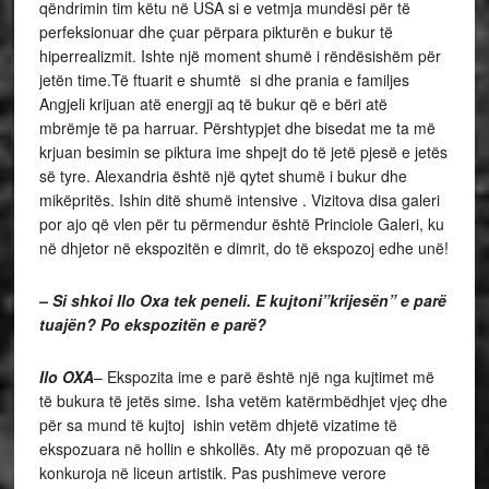
qëndrimin tim këtu në USA si e vetmja mundësi për të
perfeksionuar dhe çuar përpara pikturën e bukur të
hiperrealizmit. Ishte një moment shumë i rëndësishëm për
jetën time.Të ftuarit e shumtë si dhe prania e familjes
Angjeli krijuan atë energji aq të bukur që e bëri atë
mbrëmje të pa harruar. Përshtypjet dhe bisedat me ta më
krjuan besimin se piktura ime shpejt do të jetë pjesë e jetës
së tyre. Alexandria është një qytet shumë i bukur dhe
mikëpritës. Ishin ditë shumë intensive . Vizitova disa galeri
por ajo që vlen për tu përmendur është Princiole Galeri, ku
në dhjetor në ekspozitën e dimrit, do të ekspozoj edhe unë!
– Si shkoi Ilo Oxa tek peneli. E kujtoni”krijesën” e parë
tuajën? Po ekspozitën e parë?
Ilo OXA
– Ekspozita ime e parë është një nga kujtimet më
të bukura të jetës sime. Isha vetëm katërmbëdhjet vjeç dhe
për sa mund të kujtoj ishin vetëm dhjetë vizatime të
ekspozuara në hollin e shkollës. Aty më propozuan që të
konkuroja në liceun artistik. Pas pushimeve verore