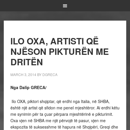
ILO OXA, ARTISTI QË
NJËSON PIKTURËN ME
DRITËN
MARCH 3, 2014
BY
DGRECA
Nga Dalip GRECA/
Ilo OXA, piktori shqiptar, që erdhi nga Italia, në SHBA,
është një artist që sfidon me penel mjeshtëror. Ai erdhi këtu
me synimin për ta çuar përpara mjeshtërinë e pikturimit.
Oxa vjen në SHBA me një përvojë të pasur, vjen me
ekspozita të suksesshme të hapura në Shqipëri, Greqi dhe