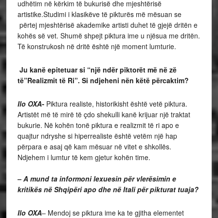
udhëtim në kërkim të bukurisë dhe mjeshtërisë
artistike.Studimi i klasikëve të pikturës më mësuan se
përtej mjeshtërisë akademike artisti duhet të gjejë dritën e
kohës së vet. Shumë shpejt piktura ime u njësua me dritën.
Të konstrukosh në dritë është një moment lumturie.
Ju kanë epitetuar si “një ndër piktorët më në zë
të”Realizmit të Ri”. Si ndjeheni nën këtë përcaktim?
Ilo OXA-
Piktura realiste, historikisht është vetë piktura.
Artistët më të mirë të çdo shekulli kanë krijuar një traktat
bukurie. Në kohën tonë piktura e realizmit të ri apo e
quajtur ndryshe si hiperrealiste është vetëm një hap
përpara e asaj që kam mësuar në vitet e shkollës.
Ndjehem i lumtur të kem gjetur kohën time.
– A mund ta informoni lexuesin për vlerësimin e
kritikës në Shqipëri apo dhe në Itali për pikturat tuaja?
Ilo OXA
– Mendoj se piktura ime ka te gjitha elementet