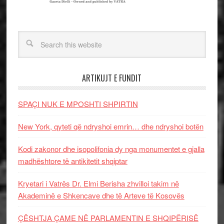
ARTIKUJT E FUNDIT
SPAÇI NUK E MPOSHTI SHPIRTIN
New York, qyteti që ndryshoi emrin… dhe ndryshoi botën
Kodi zakonor dhe isopolifonia dy nga monumentet e gjalla
madhështore të antikitetit shqiptar
Kryetari i Vatrës Dr. Elmi Berisha zhvilloi takim në
Akademinë e Shkencave dhe të Arteve të Kosovës
ÇËSHTJA ÇAME NË PARLAMENTIN E SHQIPËRISË