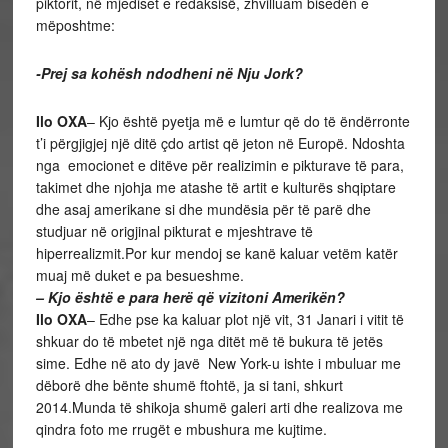
piktorit, në mjediset e redaksisë, zhvilluam bisedën e
mëposhtme:
-Prej sa kohësh ndodheni në Nju Jork?
Ilo OXA
– Kjo është pyetja më e lumtur që do të ëndërronte
t’i përgjigjej një ditë çdo artist që jeton në Europë. Ndoshta
nga emocionet e ditëve për realizimin e pikturave të para,
takimet dhe njohja me atashe të artit e kulturës shqiptare
dhe asaj amerikane si dhe mundësia për të parë dhe
studjuar në origjinal pikturat e mjeshtrave të
hiperrealizmit.Por kur mendoj se kanë kaluar vetëm katër
muaj më duket e pa besueshme.
– Kjo është e para herë që vizitoni Amerikën?
Ilo OXA
– Edhe pse ka kaluar plot një vit, 31 Janari i vitit të
shkuar do të mbetet një nga ditët më të bukura të jetës
sime. Edhe në ato dy javë New York-u ishte i mbuluar me
dëborë dhe bënte shumë ftohtë, ja si tani, shkurt
2014.Munda të shikoja shumë galeri arti dhe realizova me
qindra foto me rrugët e mbushura me kujtime.