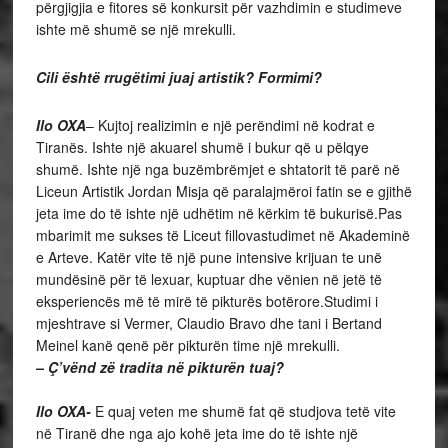
përgjigjia e fitores së konkursit për vazhdimin e studimeve
ishte më shumë se një mrekulli.
Cili është rrugëtimi juaj artistik? Formimi?
Ilo OXA
– Kujtoj realizimin e një perëndimi në kodrat e
Tiranës. Ishte një akuarel shumë i bukur që u pëlqye
shumë. Ishte një nga buzëmbrëmjet e shtatorit të parë në
Liceun Artistik Jordan Misja që paralajmëroi fatin se e gjithë
jeta ime do të ishte një udhëtim në kërkim të bukurisë.Pas
mbarimit me sukses të Liceut fillovastudimet në Akademinë
e Arteve. Katër vite të një pune intensive krijuan te unë
mundësinë për të lexuar, kuptuar dhe vënien në jetë të
eksperiencës më të mirë të pikturës botërore.Studimi i
mjeshtrave si Vermer, Claudio Bravo dhe tani i Bertand
Meinel kanë qenë për pikturën time një mrekulli.
– Ç’vënd zë tradita në pikturën tuaj?
Ilo OXA-
E quaj veten me shumë fat që studjova tetë vite
në Tiranë dhe nga ajo kohë jeta ime do të ishte një