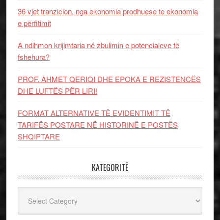
36 vjet tranzicion, nga ekonomia prodhuese te ekonomia
e përfitimit
A ndihmon krijimtaria në zbulimin e potencialeve të
fshehura?
PROF. AHMET QERIQI DHE EPOKA E REZISTENCЁS
DHE LUFTЁS PЁR LIRI!
FORMAT ALTERNATIVE TË EVIDENTIMIT TË
TARIFËS POSTARE NË HISTORINË E POSTËS
SHQIPTARE
KATEGORITË
Kategoritë