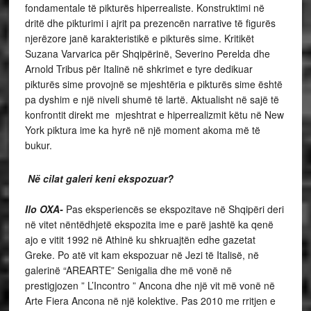
fondamentale të pikturës hiperrealiste. Konstruktimi në
dritë dhe pikturimi i ajrit pa prezencën narrative të figurës
njerëzore janë karakteristikë e pikturës sime. Kritikët
Suzana Varvarica për Shqipërinë, Severino Perelda dhe
Arnold Tribus për Italinë në shkrimet e tyre dedikuar
pikturës sime provojnë se mjeshtëria e pikturës sime është
pa dyshim e një niveli shumë të lartë. Aktualisht në sajë të
konfrontit direkt me mjeshtrat e hiperrealizmit këtu në New
York piktura ime ka hyrë në një moment akoma më të
bukur.
Në cilat galeri keni ekspozuar?
Ilo OXA-
Pas eksperiencës se ekspozitave në Shqipëri deri
në vitet nëntëdhjetë ekspozita ime e parë jashtë ka qenë
ajo e vitit 1992 në Athinë ku shkruajtën edhe gazetat
Greke. Po atë vit kam ekspozuar në Jezi të Italisë, në
galerinë “AREARTE” Senigalia dhe më vonë në
prestigjozen ” L’Incontro ” Ancona dhe një vit më vonë në
Arte Fiera Ancona në një kolektive. Pas 2010 me rritjen e