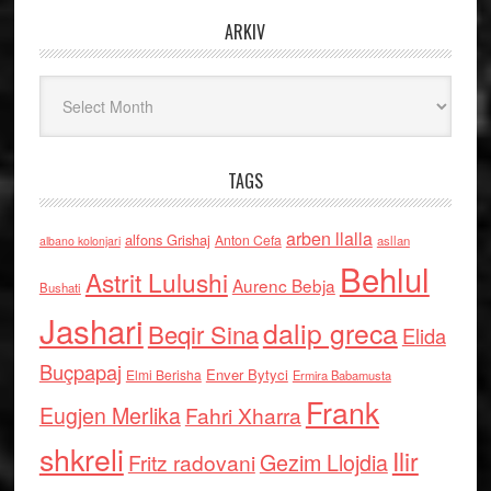
ARKIV
Arkiv
TAGS
arben llalla
alfons Grishaj
Anton Cefa
asllan
albano kolonjari
Behlul
Astrit Lulushi
Aurenc Bebja
Bushati
Jashari
dalip greca
Beqir Sina
Elida
Buçpapaj
Enver Bytyci
Elmi Berisha
Ermira Babamusta
Frank
Eugjen Merlika
Fahri Xharra
shkreli
Ilir
Gezim Llojdia
Fritz radovani