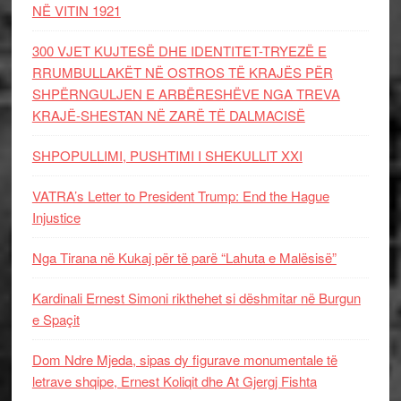
NË VITIN 1921
300 VJET KUJTESË DHE IDENTITET-TRYEZË E
RRUMBULLAKËT NË OSTROS TË KRAJËS PËR
SHPËRNGULJEN E ARBËRESHËVE NGA TREVA
KRAJË-SHESTAN NË ZARË TË DALMACISË
SHPOPULLIMI, PUSHTIMI I SHEKULLIT XXI
VATRA’s Letter to President Trump: End the Hague
Injustice
Nga Tirana në Kukaj për të parë “Lahuta e Malësisë”
Kardinali Ernest Simoni rikthehet si dëshmitar në Burgun
e Spaçit
Dom Ndre Mjeda, sipas dy figurave monumentale të
letrave shqipe, Ernest Koliqit dhe At Gjergj Fishta