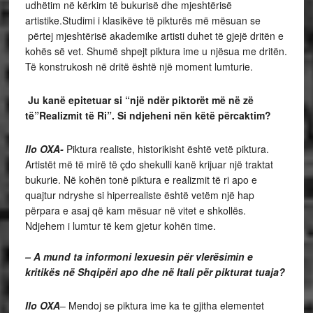
udhëtim në kërkim të bukurisë dhe mjeshtërisë
artistike.Studimi i klasikëve të pikturës më mësuan se
përtej mjeshtërisë akademike artisti duhet të gjejë dritën e
kohës së vet. Shumë shpejt piktura ime u njësua me dritën.
Të konstrukosh në dritë është një moment lumturie.
Ju kanë epitetuar si “një ndër piktorët më në zë
të”Realizmit të Ri”. Si ndjeheni nën këtë përcaktim?
Ilo OXA-
Piktura realiste, historikisht është vetë piktura.
Artistët më të mirë të çdo shekulli kanë krijuar një traktat
bukurie. Në kohën tonë piktura e realizmit të ri apo e
quajtur ndryshe si hiperrealiste është vetëm një hap
përpara e asaj që kam mësuar në vitet e shkollës.
Ndjehem i lumtur të kem gjetur kohën time.
– A mund ta informoni lexuesin për vlerësimin e
kritikës në Shqipëri apo dhe në Itali për pikturat tuaja?
Ilo OXA
– Mendoj se piktura ime ka te gjitha elementet