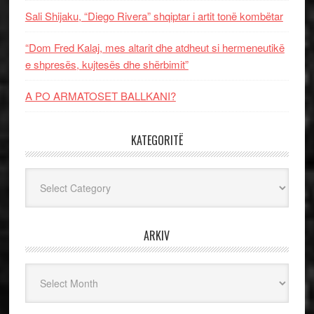
Sali Shijaku, “Diego Rivera” shqiptar i artit tonë kombëtar
“Dom Fred Kalaj, mes altarit dhe atdheut si hermeneutikë
e shpresës, kujtesës dhe shërbimit”
A PO ARMATOSET BALLKANI?
KATEGORITË
Kategoritë
ARKIV
Arkiv