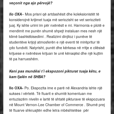
veçonit nga ajo përvojë?
Ilo OXA
– Mos prisni që artdashësit dhe koleksionistët të
konsiderojnë krijimet tuaja më seriozisht se vet serioziteti
juaj. Ky ishte urimi im për nxënësit e mi. Harmonia e plotë e
mendimit me punën shumë shpejt instaluan mes nesh një
klimë bashkëbisedimi . Realizimi dinjitoz i punëve të
studentëve krijoji atmosferën e një eventi të mirëpritur të
çdo fundviti. Natyrisht, punët dhe kërkesa në rritje e cilësisë
krijuese e nxënësve krijuan te unë kënaqësi dhe një kujtim
të pa harrueshëm.
Keni pas mundësi t’i ekspozoni pikturat tuaja këtu, e
kam fjalën në SHBA?
Ilo OXA-
Po. Ekspozita ime e parë në Alexandria ishte një
sukses i vërtetë. Të ftuarit e shumtë komentuan me
entuziazëm nivelin e lartë të shtatë pikturave të ekspozuara
në Mount Vernon-Lee Chamber of Commerce . Shumë prej
të ftuarve shkruajtën edhe letra mbështetëse për