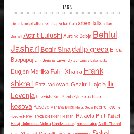
TAGS
arben llalla
alfons Grishaj
Anton Cefa
asllan
albano kolonjari
Behlul
Astrit Lulushi
Aurenc Bebja
Bushati
Jashari
dalip greca
Beqir Sina
Elida
Buçpapaj
Enver Bytyci
Elmi Berisha
Ermira Babamusta
Frank
Eugjen Merlika
Fahri Xharra
shkreli
Ilir
Gezim Llojdia
Fritz radovani
Levonja
Interviste
Kolec Traboini
Keze Kozeta Zylo
kosova
Kosove
nderroi jete
Marjana Bulku
ne
Murat Gecaj
Rafaela Prifti
Rafael
Nene Tereza
Kosove
presidenti Nishani
Floqi
Raimonda Moisiu
Ramiz Lushaj
reshat kripa
Sadik Elshani
Sokol
Shefqet Kercelli
shqiperia
shqiptaret
SHBA