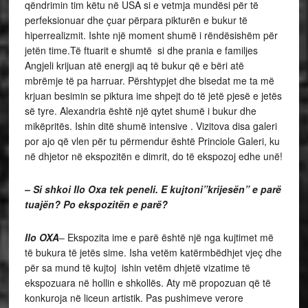
qëndrimin tim këtu në USA si e vetmja mundësi për të
perfeksionuar dhe çuar përpara pikturën e bukur të
hiperrealizmit. Ishte një moment shumë i rëndësishëm për
jetën time.Të ftuarit e shumtë si dhe prania e familjes
Angjeli krijuan atë energji aq të bukur që e bëri atë
mbrëmje të pa harruar. Përshtypjet dhe bisedat me ta më
krjuan besimin se piktura ime shpejt do të jetë pjesë e jetës
së tyre. Alexandria është një qytet shumë i bukur dhe
mikëpritës. Ishin ditë shumë intensive . Vizitova disa galeri
por ajo që vlen për tu përmendur është Princiole Galeri, ku
në dhjetor në ekspozitën e dimrit, do të ekspozoj edhe unë!
– Si shkoi Ilo Oxa tek peneli. E kujtoni”krijesën” e parë
tuajën? Po ekspozitën e parë?
Ilo OXA
– Ekspozita ime e parë është një nga kujtimet më
të bukura të jetës sime. Isha vetëm katërmbëdhjet vjeç dhe
për sa mund të kujtoj ishin vetëm dhjetë vizatime të
ekspozuara në hollin e shkollës. Aty më propozuan që të
konkuroja në liceun artistik. Pas pushimeve verore