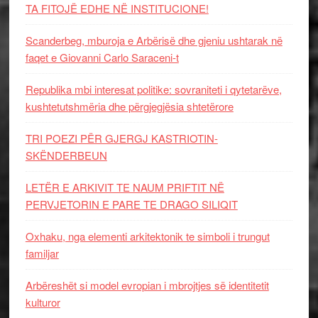
TA FITOJË EDHE NË INSTITUCIONE!
Scanderbeg, mburoja e Arbërisë dhe gjeniu ushtarak në
faqet e Giovanni Carlo Saraceni-t
Republika mbi interesat politike: sovraniteti i qytetarëve,
kushtetutshmëria dhe përgjegjësia shtetërore
TRI POEZI PËR GJERGJ KASTRIOTIN-
SKËNDERBEUN
LETËR E ARKIVIT TE NAUM PRIFTIT NË
PERVJETORIN E PARE TE DRAGO SILIQIT
Oxhaku, nga elementi arkitektonik te simboli i trungut
familjar
Arbëreshët si model evropian i mbrojtjes së identitetit
kulturor