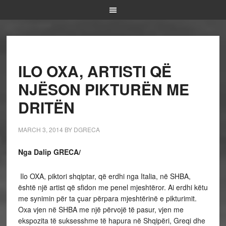
ILO OXA, ARTISTI QË
NJËSON PIKTURËN ME
DRITËN
MARCH 3, 2014
BY
DGRECA
Nga Dalip GRECA/
Ilo OXA, piktori shqiptar, që erdhi nga Italia, në SHBA,
është një artist që sfidon me penel mjeshtëror. Ai erdhi këtu
me synimin për ta çuar përpara mjeshtërinë e pikturimit.
Oxa vjen në SHBA me një përvojë të pasur, vjen me
ekspozita të suksesshme të hapura në Shqipëri, Greqi dhe