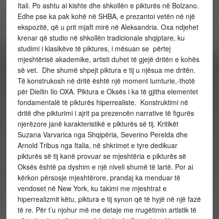
Itali. Po ashtu ai kishte dhe shkollën e pikturës në Bolzano.
Edhe pse ka pak kohë në SHBA, e prezantoi vetën në një
ekspozitë, që u prit mjaft mirë në Aleksandria. Oxa ndjehet
krenar që studio në shkollën tradicionale shqiptare, ku
studimi i klasikëve të piktures, i mësuan se përtej
mjeshtërisë akademike, artisti duhet të gjejë dritën e kohës
së vet. Dhe shumë shpejt piktura e tij u njësua me dritën.
Të konstrukosh në dritë është një moment lumturie,-thotë
për Diellin Ilo OXA.
Piktura e Oksës i ka të gjitha elementet
fondamentalë të pikturës hiperrealiste. Konstruktimi në
dritë dhe pikturimi i ajrit pa prezencën narrative të figurës
njerëzore janë karakteristikë e pikturës së tij. Kritikët
Suzana Varvarica nga Shqipëria, Severino Perelda dhe
Arnold Tribus nga Italia, në shkrimet e tyre dedikuar
pikturës së tij kanë provuar se mjeshtëria e pikturës së
Oksës është pa dyshim e një niveli shumë të lartë. Por ai
kërkon përsosje mjeshtërore, prandaj ka menduar të
vendoset në New York, ku takimi me mjeshtrat e
hiperrealizmit këtu, piktura e tij synon që të hyjë në një fazë
të re. Për t’u njohur më me detaje me rrugëtimin artistik të