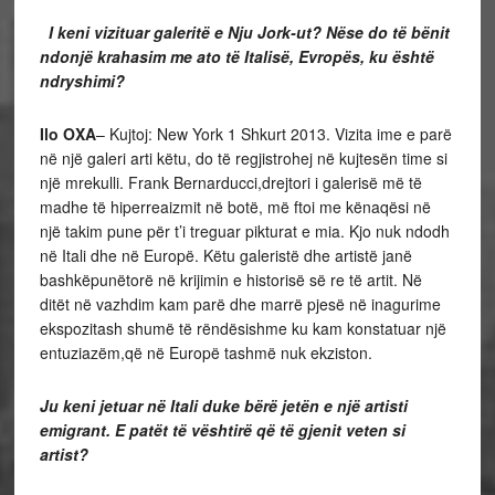
I keni vizituar galeritë e Nju Jork-ut? Nëse do të bënit
ndonjë krahasim me ato të Italisë, Evropës, ku është
ndryshimi?
Ilo OXA
– Kujtoj: New York 1 Shkurt 2013. Vizita ime e parë
në një galeri arti këtu, do të regjistrohej në kujtesën time si
një mrekulli. Frank Bernarducci,drejtori i galerisë më të
madhe të hiperreaizmit në botë, më ftoi me kënaqësi në
një takim pune për t’i treguar pikturat e mia. Kjo nuk ndodh
në Itali dhe në Europë. Këtu galeristë dhe artistë janë
bashkëpunëtorë në krijimin e historisë së re të artit. Në
ditët në vazhdim kam parë dhe marrë pjesë në inagurime
ekspozitash shumë të rëndësishme ku kam konstatuar një
entuziazëm,që në Europë tashmë nuk ekziston.
Ju keni jetuar në Itali duke bërë jetën e një artisti
emigrant. E patët të vështirë që të gjenit veten si
artist?