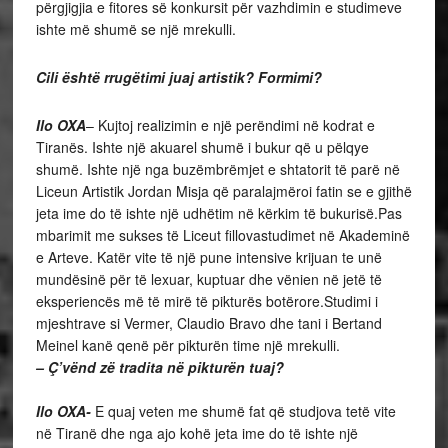
përgjigjia e fitores së konkursit për vazhdimin e studimeve
ishte më shumë se një mrekulli.
Cili është rrugëtimi juaj artistik? Formimi?
Ilo OXA
– Kujtoj realizimin e një perëndimi në kodrat e
Tiranës. Ishte një akuarel shumë i bukur që u pëlqye
shumë. Ishte një nga buzëmbrëmjet e shtatorit të parë në
Liceun Artistik Jordan Misja që paralajmëroi fatin se e gjithë
jeta ime do të ishte një udhëtim në kërkim të bukurisë.Pas
mbarimit me sukses të Liceut fillovastudimet në Akademinë
e Arteve. Katër vite të një pune intensive krijuan te unë
mundësinë për të lexuar, kuptuar dhe vënien në jetë të
eksperiencës më të mirë të pikturës botërore.Studimi i
mjeshtrave si Vermer, Claudio Bravo dhe tani i Bertand
Meinel kanë qenë për pikturën time një mrekulli.
– Ç’vënd zë tradita në pikturën tuaj?
Ilo OXA-
E quaj veten me shumë fat që studjova tetë vite
në Tiranë dhe nga ajo kohë jeta ime do të ishte një