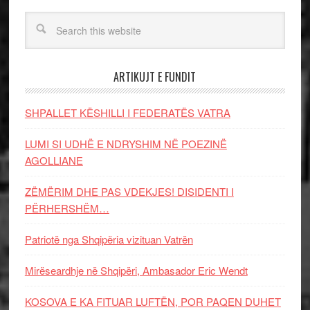
ARTIKUJT E FUNDIT
SHPALLET KËSHILLI I FEDERATËS VATRA
LUMI SI UDHË E NDRYSHIM NË POEZINË
AGOLLIANE
ZËMËRIM DHE PAS VDEKJES! DISIDENTI I
PËRHERSHËM…
Patriotë nga Shqipëria vizituan Vatrën
Mirëseardhje në Shqipëri, Ambasador Eric Wendt
KOSOVA E KA FITUAR LUFTËN, POR PAQEN DUHET