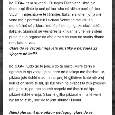
Ilo OXA
– Italia si vendi i Rilindjes Europjane ishte një
ënderr që flinte te unë që kur isha në vitin e parë në lice.
Studimi i mjeshtrave të Rilindjes Italiane si dhe njohja më
vonë me hiperrealistin Luciano Ventrone më krijuan
mundësinë që piktura ime të pëlqehej nga koleksionistët
italianë. Sigurisht që vështirësitë krijuan te unë një sistem
pune më të organizuar dhe orët e shumta në studio dhanë
rezultatet e veta.
Çfarë do të veçonit nga jeta artistike e përvojës 22
vjeçare në Itali?
Ilo OXA
– Kudo që të jem, s’do ta harroj kurrë zërin e
ngrohtë të një zonje që sa herë që e takoja më thoshte: Ilo,
piktura jote është e admiruar prej të gjithëve. Ishte një prej
koleksionisteve të mi, që kur vinin në ekspozita nuk pyesnin
për çmimin, por me shumë respekt më thonin që kjo
pikturë është e imja. Sikur të gjitha pikturat e mia të kenë
një fat të atillë, unë do të jem shumë i lumtur.
Ndërkohë ishit dhe piktor- pedagog, çfarë do të