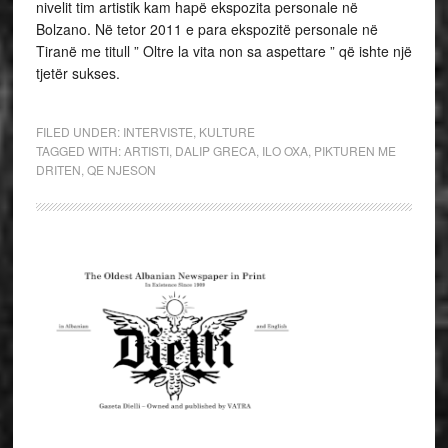
nivelit tim artistik kam hapë ekspozita personale në
Bolzano. Në tetor 2011 e para ekspozitë personale në
Tiranë me titull ” Oltre la vita non sa aspettare ” që ishte një
tjetër sukses.
FILED UNDER:
INTERVISTE
,
KULTURE
TAGGED WITH:
ARTISTI
,
DALIP GRECA
,
ILO OXA
,
PIKTUREN ME
DRITEN
,
QE NJESON