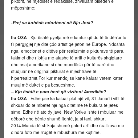
piktorit, në mjediset e redaksisë, zhvilluam bisedën e
mëposhtme:
-Prej sa kohësh ndodheni në Nju Jork?
Ilo OXA
– Kjo është pyetja më e lumtur që do të ëndërronte
t’i përgjigjej një ditë çdo artist që jeton në Europë. Ndoshta
nga emocionet e ditëve për realizimin e pikturave të para,
takimet dhe njohja me atashe të artit e kulturës shqiptare
dhe asaj amerikane si dhe mundësia për të parë dhe
studjuar në origjinal pikturat e mjeshtrave të
hiperrealizmit.Por kur mendoj se kanë kaluar vetëm katër
muaj më duket e pa besueshme.
– Kjo është e para herë që vizitoni Amerikën?
Ilo OXA
– Edhe pse ka kaluar plot një vit, 31 Janari i vitit të
shkuar do të mbetet një nga ditët më të bukura të jetës
sime. Edhe në ato dy javë New York-u ishte i mbuluar me
dëborë dhe bënte shumë ftohtë, ja si tani, shkurt
2014.Munda të shikoja shumë galeri arti dhe realizova me
qindra foto me rrugët e mbushura me kujtime.