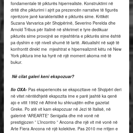
fondamentale të pikturës hiperrealiste. Konstruktimi në
dritë dhe pikturimi i ajrit pa prezencën narrative të figurës
njerëzore janë karakteristikë e pikturës sime. Kritikët
Suzana Varvarica për Shqipërinë, Severino Perelda dhe
Arnold Tribus për Italinë në shkrimet e tyre dedikuar
pikturës sime provojnë se mjeshtëria e pikturës sime është
pa dyshim e një niveli shumë të lartë. Aktualisht në sajë të
konfrontit direkt me mjeshtrat e hiperrealizmit këtu në New
York piktura ime ka hyrë në një moment akoma më të
bukur.
Në cilat galeri keni ekspozuar?
Ilo OXA-
Pas eksperiencës se ekspozitave në Shqipëri deri
në vitet nëntëdhjetë ekspozita ime e parë jashtë ka qenë
ajo e vitit 1992 në Athinë ku shkruajtën edhe gazetat
Greke. Po atë vit kam ekspozuar në Jezi të Italisë, në
galerinë “AREARTE” Senigalia dhe më vonë në
prestigjozen ” L’Incontro ” Ancona dhe një vit më vonë në
Arte Fiera Ancona në një kolektive. Pas 2010 me rritjen e